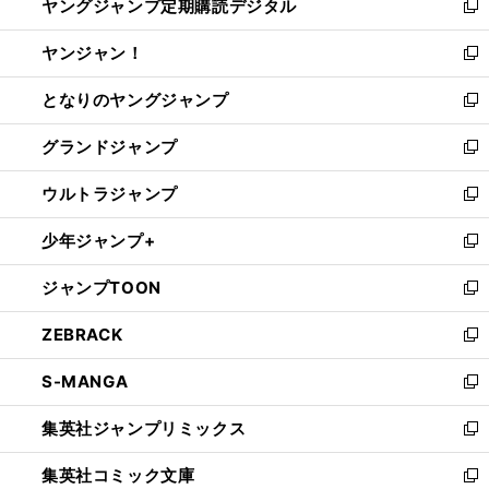
ヤングジャンプ定期購読デジタル
く
で
ド
い
新
開
ウ
ウ
し
ヤンジャン！
く
で
ィ
い
新
開
ン
ウ
し
となりのヤングジャンプ
く
ド
ィ
い
新
ウ
ン
ウ
し
グランドジャンプ
で
ド
ィ
い
新
開
ウ
ン
ウ
し
ウルトラジャンプ
く
で
ド
ィ
い
新
開
ウ
ン
ウ
し
少年ジャンプ+
く
で
ド
ィ
い
新
開
ウ
ン
ウ
し
ジャンプTOON
く
で
ド
ィ
い
新
開
ウ
ン
ウ
し
ZEBRACK
く
で
ド
ィ
い
新
開
ウ
ン
ウ
し
S-MANGA
く
で
ド
ィ
い
新
開
ウ
ン
ウ
し
集英社ジャンプリミックス
く
で
ド
ィ
い
新
開
ウ
ン
ウ
し
集英社コミック文庫
く
で
ド
ィ
い
新