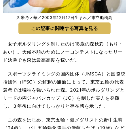
久米乃ノ華／2003年12月17日生まれ／市立船橋高
この記事に関連する写真を見る
女子ボルダリングを制したのは18歳の森秋彩（もり・
あい）。天候不順のためにノーコンテストになったリー
ド決勝でも森は最高高度を稼いだ。
スポーツクライミングの国内団体（JMSCA）と国際統
括団体（IFSC）の解釈の齟齬によって、東京五輪の代表
選考では犠牲を強いられた森。2021年のボルダリングと
リードの両ジャパンカップ（JC）を制した実力を発揮
し、３年後に向けてしっかりと存在感を示した。
この森をはじめ、東京五輪・銀メダリストの野中生萌
（24歳）、パリ五輪強化選手の伊藤ふたば（19歳）など