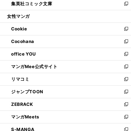
集英社コミック文庫
く
で
ド
ィ
い
新
開
ウ
ン
ウ
し
女性マンガ
く
で
ド
ィ
い
開
ウ
ン
ウ
Cookie
く
で
ド
ィ
新
開
ウ
ン
し
Cocohana
く
で
ド
い
新
開
ウ
ウ
し
office YOU
く
で
ィ
い
新
開
ン
ウ
し
マンガMee公式サイト
く
ド
ィ
い
新
ウ
ン
ウ
し
リマコミ
で
ド
ィ
い
新
開
ウ
ン
ウ
し
ジャンプTOON
く
で
ド
ィ
い
新
開
ウ
ン
ウ
し
ZEBRACK
く
で
ド
ィ
い
新
開
ウ
ン
ウ
し
マンガMeets
く
で
ド
ィ
い
新
開
ウ
ン
ウ
し
S-MANGA
く
で
ド
ィ
い
新