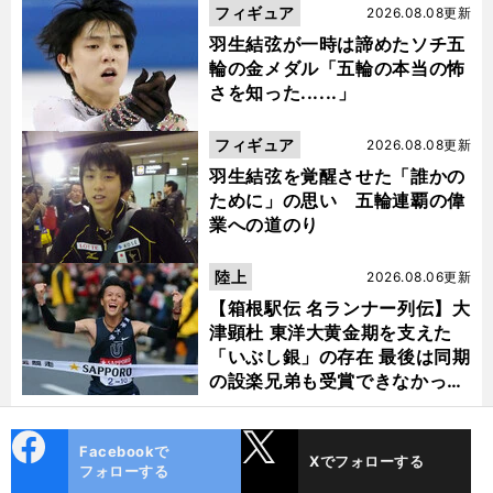
フィギュア
2026.08.08更新
羽生結弦が一時は諦めたソチ五
輪の金メダル「五輪の本当の怖
さを知った......」
フィギュア
2026.08.08更新
羽生結弦を覚醒させた「誰かの
ために」の思い 五輪連覇の偉
業への道のり
陸上
2026.08.06更新
【箱根駅伝 名ランナー列伝】大
津顕杜 東洋大黄金期を支えた
「いぶし銀」の存在 最後は同期
の設楽兄弟も受賞できなかった
金栗杯に輝く
cebo
X
Facebookで
Xでフォローする
ok
フォローする