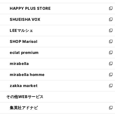
ン
ウ
し
HAPPY PLUS STORE
ド
ィ
い
新
ウ
ン
ウ
し
SHUEISHA VOX
で
ド
ィ
い
新
開
ウ
ン
ウ
し
LEEマルシェ
く
で
ド
ィ
い
新
開
ウ
ン
ウ
し
SHOP Marisol
く
で
ド
ィ
い
新
開
ウ
ン
ウ
し
eclat premium
く
で
ド
ィ
い
新
開
ウ
ン
ウ
し
mirabella
く
で
ド
ィ
い
新
開
ウ
ン
ウ
し
mirabella homme
く
で
ド
ィ
い
新
開
ウ
ン
ウ
し
zakka market
く
で
ド
ィ
い
新
開
ウ
ン
ウ
し
その他WEBサービス
く
で
ド
ィ
い
開
ウ
ン
ウ
集英社アドナビ
く
で
ド
ィ
新
開
ウ
ン
し