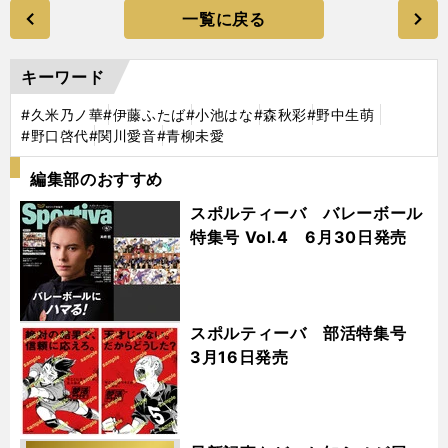
一覧に戻る
キーワード
#久米乃ノ華
#伊藤ふたば
#小池はな
#森秋彩
#野中生萌
#野口啓代
#関川愛音
#青柳未愛
編集部のおすすめ
スポルティーバ バレーボール
特集号 Vol.4 6月30日発売
スポルティーバ 部活特集号
3月16日発売