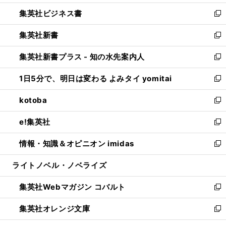
開
ウ
ン
し
集英社ビジネス書
く
で
ド
い
新
開
ウ
ウ
し
集英社新書
く
で
ィ
い
新
開
ン
ウ
し
集英社新書プラス - 知の水先案内人
く
ド
ィ
い
新
ウ
ン
ウ
し
1日5分で、明日は変わる よみタイ yomitai
で
ド
ィ
い
新
開
ウ
ン
ウ
し
kotoba
く
で
ド
ィ
い
新
開
ウ
ン
ウ
し
e!集英社
く
で
ド
ィ
い
新
開
ウ
ン
ウ
し
情報・知識＆オピニオン imidas
く
で
ド
ィ
い
新
開
ウ
ン
ウ
し
ライトノベル・ノベライズ
く
で
ド
ィ
い
開
ウ
ン
ウ
集英社Webマガジン コバルト
く
で
ド
ィ
新
開
ウ
ン
し
集英社オレンジ文庫
く
で
ド
い
新
開
ウ
ウ
し