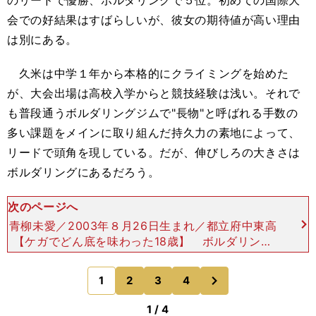
のリードで優勝、ボルダリングで５位。初めての国際大
会での好結果はすばらしいが、彼女の期待値が高い理由
は別にある。
久米は中学１年から本格的にクライミングを始めた
が、大会出場は高校入学からと競技経験は浅い。それで
も普段通うボルダリングジムで"長物"と呼ばれる手数の
多い課題をメインに取り組んだ持久力の素地によって、
リードで頭角を現している。だが、伸びしろの大きさは
ボルダリングにあるだろう。
次のページへ
青柳未愛／2003年８月26日生まれ／都立府中東高
【ケガでどん底を味わった18歳】 ボルダリング
の過去大会の順位は奮わないが、課題ごとに久米の
動きを見ていると、ポテンシャルの高さには驚かさ
次
1
2
3
4
のページへ
れる。16
1 / 4