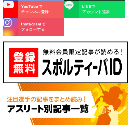
uTube
LINE
YouTubeで
LINEで
チャンネル登録
アカウント追加
stagra
Instagramで
m
フォローする
。
・
前
へ
OB