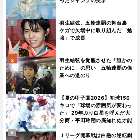
ったジャンプの美学
羽生結弦、五輪連覇の舞台裏
2
ケガで欠場中に取り組んだ「勉
強」で成長
羽生結弦を覚醒させた「誰かの
3
ために」の思い 五輪連覇の偉
業への道のり
4
【夏の甲子園2026】初球150
キロで「球場の雰囲気が変わっ
た」 29年ぶり白星を呼んだ大
分商・平田玲翔の底知れぬ才能
5
Ｊリーグ開幕戦は白熱の逆転劇