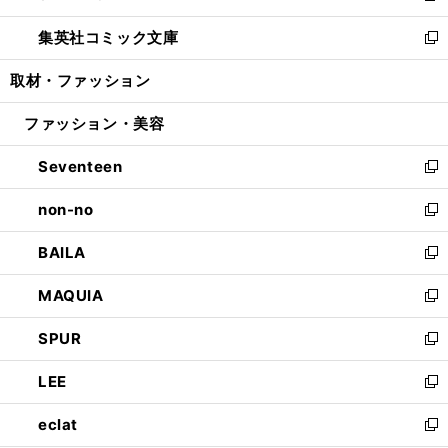
開
ウ
ン
ウ
し
集英社コミック文庫
く
で
ド
ィ
い
新
開
ウ
ン
ウ
し
取材・ファッション
く
で
ド
ィ
い
開
ウ
ン
ウ
ファッション・美容
く
で
ド
ィ
開
ウ
ン
Seventeen
く
で
ド
新
開
ウ
し
non-no
く
で
い
新
開
ウ
し
BAILA
く
ィ
い
新
ン
ウ
し
MAQUIA
ド
ィ
い
新
ウ
ン
ウ
し
SPUR
で
ド
ィ
い
新
開
ウ
ン
ウ
し
LEE
く
で
ド
ィ
い
新
開
ウ
ン
ウ
し
eclat
く
で
ド
ィ
い
新
開
ウ
ン