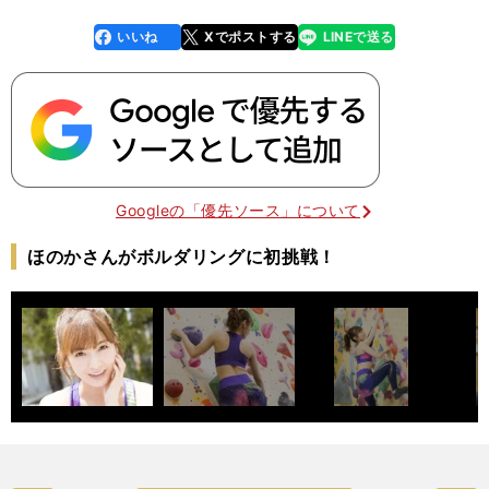
いいね
Xでポストする
LINEで送る
line
faceboo
x
k
Googleの「優先ソース」について
ほのかさんがボルダリングに初挑戦！