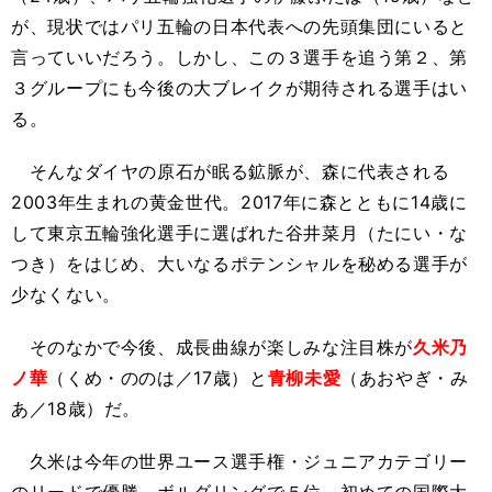
が、現状ではパリ五輪の日本代表への先頭集団にいると
言っていいだろう。しかし、この３選手を追う第２、第
３グループにも今後の大ブレイクが期待される選手はい
る。
そんなダイヤの原石が眠る鉱脈が、森に代表される
2003年生まれの黄金世代。2017年に森とともに14歳に
して東京五輪強化選手に選ばれた谷井菜月（たにい・な
つき）をはじめ、大いなるポテンシャルを秘める選手が
少なくない。
そのなかで今後、成長曲線が楽しみな注目株が
久米乃
ノ華
（くめ・ののは／17歳）と
青柳未愛
（あおやぎ・み
あ／18歳）だ。
久米は今年の世界ユース選手権・ジュニアカテゴリー