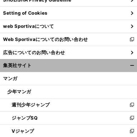
ィ
ン
Setting of Cookies
ド
ウ
web Sportivaについて
で
開
Web Sportivaについてのお問い合わせ
く
新
し
広告についてのお問い合わせ
い
ウ
集英社サイト
ィ
開
ン
く/
マンガ
ド
閉
ウ
じ
少年マンガ
で
る
開
週刊少年ジャンプ
く
新
し
ジャンプSQ
い
新
ウ
し
Vジャンプ
ィ
い
新