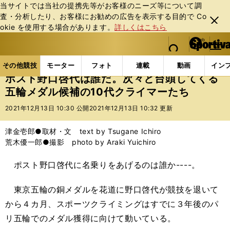
当サイトでは当社の提携先等がお客様のニーズ等について調
査・分析したり、お客様にお勧めの広告を表⽰する⽬的で Co
閉じ
okie を使⽤する場合があります。
詳しくはこちら
る
マイペ
web Sportiva (webスポルティーバ)
検索
メニュ
we
ー
その他競技の記事一覧
その他競技
その他
ポスト
b
ジ
その他競技
モーター
フォト
連載
動画
イン
ス
ポスト野口啓代は誰だ。次々と台頭してくる
ポ
五輪メダル候補の10代クライマーたち
ル
テ
2021年12月13日 10:30 公開
2021年12月13日 10:32 更新
ィ
ー
津金壱郎●取材・文 text by Tsugane Ichiro
バ
荒木優一郎●撮影 photo by Araki Yuichiro
ポスト野口啓代に名乗りをあげるのは誰か----。
東京五輪の銅メダルを花道に野口啓代が競技を退いて
から４カ月、スポーツクライミングはすでに３年後のパ
リ五輪でのメダル獲得に向けて動いている。