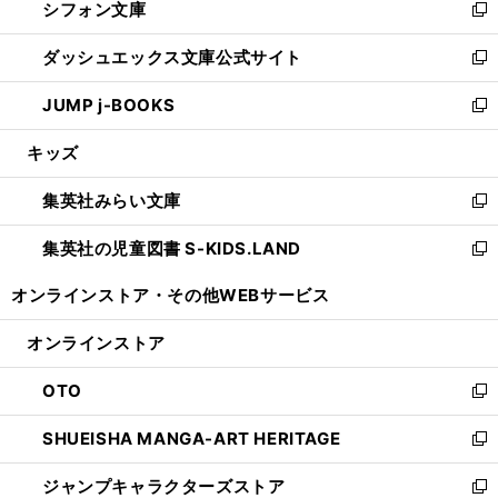
シフォン文庫
く
で
ィ
い
新
開
ン
ウ
し
ダッシュエックス文庫公式サイト
く
ド
ィ
い
新
ウ
ン
ウ
し
JUMP j-BOOKS
で
ド
ィ
い
新
開
ウ
ン
ウ
し
キッズ
く
で
ド
ィ
い
開
ウ
ン
ウ
集英社みらい文庫
く
で
ド
ィ
新
開
ウ
ン
し
集英社の児童図書 S-KIDS.LAND
く
で
ド
い
新
開
ウ
ウ
し
オンラインストア・
その他WEBサービス
く
で
ィ
い
開
ン
ウ
オンラインストア
く
ド
ィ
ウ
ン
OTO
で
ド
新
開
ウ
し
SHUEISHA MANGA-ART HERITAGE
く
で
い
新
開
ウ
し
ジャンプキャラクターズストア
く
ィ
い
新