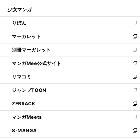
開
ウ
ン
ウ
し
少女マンガ
く
で
ド
ィ
い
開
ウ
ン
ウ
りぼん
く
で
ド
ィ
新
開
ウ
ン
し
マーガレット
く
で
ド
い
新
開
ウ
ウ
し
別冊マーガレット
く
で
ィ
い
新
開
ン
ウ
し
マンガMee公式サイト
く
ド
ィ
い
新
ウ
ン
ウ
し
リマコミ
で
ド
ィ
い
新
開
ウ
ン
ウ
し
ジャンプTOON
く
で
ド
ィ
い
新
開
ウ
ン
ウ
し
ZEBRACK
く
で
ド
ィ
い
新
開
ウ
ン
ウ
し
マンガMeets
く
で
ド
ィ
い
新
開
ウ
ン
ウ
し
S-MANGA
く
で
ド
ィ
い
新
開
ウ
ン
ウ
し