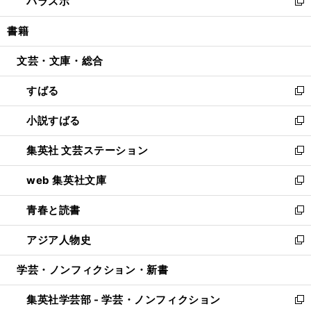
パラスポ
で
ド
ィ
い
新
開
ウ
ン
ウ
し
書籍
く
で
ド
ィ
い
開
ウ
ン
ウ
文芸・文庫・総合
く
で
ド
ィ
開
ウ
ン
すばる
く
で
ド
新
開
ウ
し
小説すばる
く
で
い
新
開
ウ
し
集英社 文芸ステーション
く
ィ
い
新
ン
ウ
し
web 集英社文庫
ド
ィ
い
新
ウ
ン
ウ
し
青春と読書
で
ド
ィ
い
新
開
ウ
ン
ウ
し
アジア人物史
く
で
ド
ィ
い
新
開
ウ
ン
ウ
し
学芸・ノンフィクション・新書
く
で
ド
ィ
い
開
ウ
ン
ウ
集英社学芸部 - 学芸・ノンフィクション
く
で
ド
ィ
新