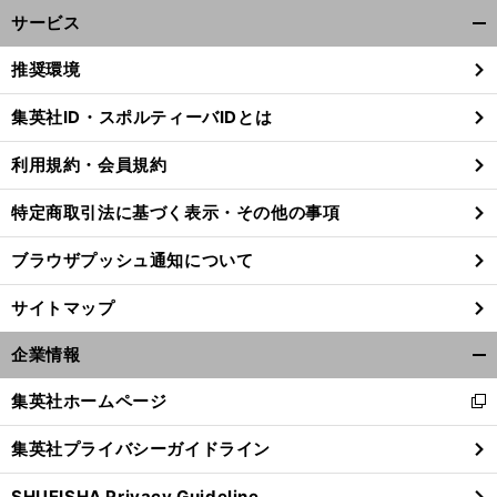
サービス
開
く/
推奨環境
閉
じ
集英社ID・スポルティーバIDとは
る
利用規約・会員規約
特定商取引法に基づく表示・その他の事項
ブラウザプッシュ通知について
サイトマップ
企業情報
開
く/
集英社ホームページ
新
閉
し
じ
集英社プライバシーガイドライン
い
る
ウ
SHUEISHA Privacy Guideline