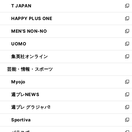
ウ
し
T JAPAN
く
で
ド
ィ
い
新
開
ウ
ン
ウ
し
HAPPY PLUS ONE
く
で
ド
ィ
い
新
開
ウ
ン
ウ
し
MEN'S NON-NO
く
で
ド
ィ
い
新
開
ウ
ン
ウ
し
UOMO
く
で
ド
ィ
い
新
開
ウ
ン
ウ
し
集英社オンライン
く
で
ド
ィ
い
新
開
ウ
ン
ウ
し
芸能・情報・スポーツ
く
で
ド
ィ
い
開
ウ
ン
ウ
Myojo
く
で
ド
ィ
新
開
ウ
ン
し
週プレNEWS
く
で
ド
い
新
開
ウ
ウ
し
週プレ グラジャパ!
く
で
ィ
い
新
開
ン
ウ
し
Sportiva
く
ド
ィ
い
新
ウ
ン
ウ
し