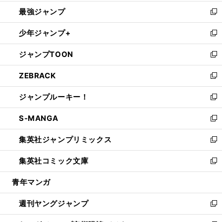
ン
ウ
し
最強ジャンプ
ド
ィ
い
新
ウ
ン
ウ
し
少年ジャンプ+
で
ド
ィ
い
新
開
ウ
ン
ウ
し
ジャンプTOON
く
で
ド
ィ
い
新
開
ウ
ン
ウ
し
ZEBRACK
く
で
ド
ィ
い
新
開
ウ
ン
ウ
し
ジャンプルーキー！
く
で
ド
ィ
い
新
開
ウ
ン
ウ
し
S-MANGA
く
で
ド
ィ
い
新
開
ウ
ン
ウ
し
集英社ジャンプリミックス
く
で
ド
ィ
い
新
開
ウ
ン
ウ
し
集英社コミック文庫
く
で
ド
ィ
い
新
開
ウ
ン
ウ
し
青年マンガ
く
で
ド
ィ
い
開
ウ
ン
ウ
週刊ヤングジャンプ
く
で
ド
ィ
新
開
ウ
ン
し