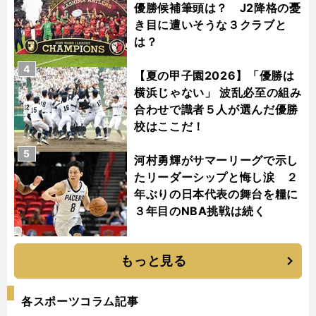
優勝候補筆頭は？ J2降格の憂
き目に遭いそうな３クラブと
は？
4
【夏の甲子園2026】「優勝は
横浜じゃない」 波乱必至の組み
合わせで識者５人が選んだ優勝
校はここだ！
5
河村勇輝がサマーリーグで示し
たリーダーシップと悔し涙 ２
年ぶりの日本代表の舞台を糧に
３年目のNBA挑戦は続く
もっと見る
各スポーツコラム記事