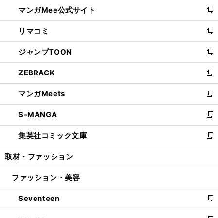
ン
ウ
し
マンガMee公式サイト
く
ド
ィ
い
新
ウ
ン
ウ
し
リマコミ
で
ド
ィ
い
新
開
ウ
ン
ウ
し
ジャンプTOON
く
で
ド
ィ
い
新
開
ウ
ン
ウ
し
ZEBRACK
く
で
ド
ィ
い
新
開
ウ
ン
ウ
し
マンガMeets
く
で
ド
ィ
い
新
開
ウ
ン
ウ
し
S-MANGA
く
で
ド
ィ
い
新
開
ウ
ン
ウ
し
集英社コミック文庫
く
で
ド
ィ
い
新
開
ウ
ン
ウ
し
取材・ファッション
く
で
ド
ィ
い
開
ウ
ン
ウ
ファッション・美容
く
で
ド
ィ
開
ウ
ン
Seventeen
く
で
ド
新
開
ウ
し