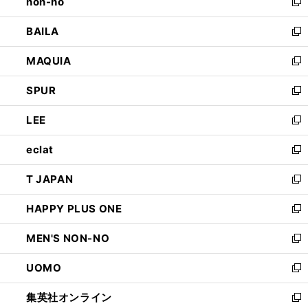
non-no
く
で
い
新
開
ウ
し
BAILA
く
ィ
い
新
ン
ウ
し
MAQUIA
ド
ィ
い
新
ウ
ン
ウ
し
SPUR
で
ド
ィ
い
新
開
ウ
ン
ウ
し
LEE
く
で
ド
ィ
い
新
開
ウ
ン
ウ
し
eclat
く
で
ド
ィ
い
新
開
ウ
ン
ウ
し
T JAPAN
く
で
ド
ィ
い
新
開
ウ
ン
ウ
し
HAPPY PLUS ONE
く
で
ド
ィ
い
新
開
ウ
ン
ウ
し
MEN'S NON-NO
く
で
ド
ィ
い
新
開
ウ
ン
ウ
し
UOMO
く
で
ド
ィ
い
新
開
ウ
ン
ウ
し
集英社オンライン
く
で
ド
ィ
い
新