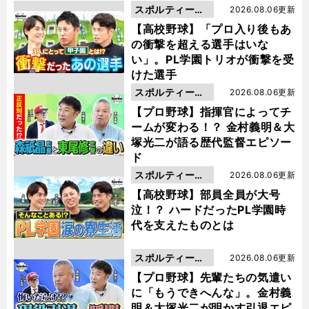
スポルティーバ
2026.08.06更新
動画
【高校野球】「プロ入り後もあ
の衝撃を超える選手はいな
い」。PL学園トリオが衝撃を受
けた選手
スポルティーバ
2026.08.06更新
動画
【プロ野球】指揮官によってチ
ームが変わる！？ 金村義明＆大
塚光二が語る歴代監督エピソー
ド
スポルティーバ
2026.08.06更新
動画
【高校野球】部員全員が大号
泣！？ ハードだったPL学園時
代を支えたものとは
スポルティーバ
2026.08.06更新
動画
【プロ野球】先輩たちの気遣い
に「もうできへんな」。金村義
明＆大塚光二が明かす引退エピ