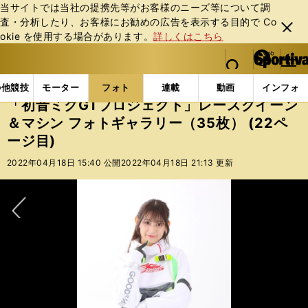
当サイトでは当社の提携先等がお客様のニーズ等について調
査・分析したり、お客様にお勧めの広告を表⽰する⽬的で Co
閉じ
okie を使⽤する場合があります。
詳しくはこちら
る
マイペ
web Sportiva (webスポルティーバ)
検索
メニュ
we
ー
フォトギャラリー
「初音ミクGTプロジェクト」レースク
b
ジ
の他競技
モーター
フォト
連載
動画
インフォ
ス
「初音ミクGTプロジェクト」レースクイーン
ポ
＆マシン フォトギャラリー（35枚） (22ペ
ル
ージ目)
テ
ィ
2022年04月18日 15:40 公開
2022年04月18日 21:13 更新
ー
バ
次へ