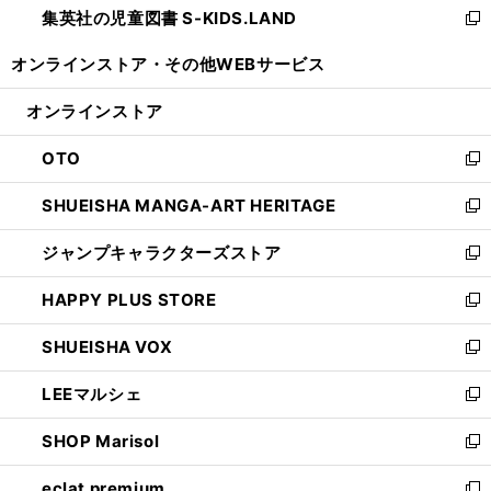
集英社の児童図書 S-KIDS.LAND
く
で
ド
い
新
開
ウ
ウ
し
オンラインストア・
その他WEBサービス
く
で
ィ
い
開
ン
ウ
オンラインストア
く
ド
ィ
ウ
ン
OTO
で
ド
新
開
ウ
し
SHUEISHA MANGA-ART HERITAGE
く
で
い
新
開
ウ
し
ジャンプキャラクターズストア
く
ィ
い
新
ン
ウ
し
HAPPY PLUS STORE
ド
ィ
い
新
ウ
ン
ウ
し
SHUEISHA VOX
で
ド
ィ
い
新
開
ウ
ン
ウ
し
LEEマルシェ
く
で
ド
ィ
い
新
開
ウ
ン
ウ
し
SHOP Marisol
く
で
ド
ィ
い
新
開
ウ
ン
ウ
し
eclat premium
く
で
ド
ィ