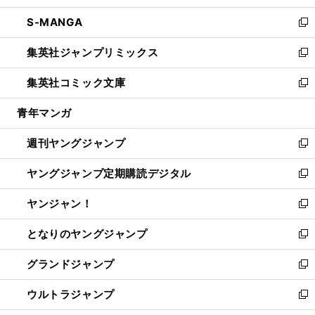
開
ウ
ン
ウ
し
S-MANGA
く
で
ド
ィ
い
新
開
ウ
ン
ウ
し
集英社ジャンプリミックス
く
で
ド
ィ
い
新
開
ウ
ン
ウ
し
集英社コミック文庫
く
で
ド
ィ
い
新
開
ウ
ン
ウ
し
青年マンガ
く
で
ド
ィ
い
開
ウ
ン
ウ
週刊ヤングジャンプ
く
で
ド
ィ
新
開
ウ
ン
し
ヤングジャンプ定期購読デジタル
く
で
ド
い
新
開
ウ
ウ
し
ヤンジャン！
く
で
ィ
い
新
開
ン
ウ
し
となりのヤングジャンプ
く
ド
ィ
い
新
ウ
ン
ウ
し
グランドジャンプ
で
ド
ィ
い
新
開
ウ
ン
ウ
し
ウルトラジャンプ
く
で
ド
ィ
い
新
開
ウ
ン
ウ
し