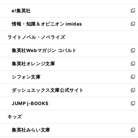
開
ウ
ン
ウ
し
e!集英社
く
で
ド
ィ
い
新
開
ウ
ン
ウ
し
情報・知識＆オピニオン imidas
く
で
ド
ィ
い
新
開
ウ
ン
ウ
し
ライトノベル・ノベライズ
く
で
ド
ィ
い
開
ウ
ン
ウ
集英社Webマガジン コバルト
く
で
ド
ィ
新
開
ウ
ン
し
集英社オレンジ文庫
く
で
ド
い
新
開
ウ
ウ
し
シフォン文庫
く
で
ィ
い
新
開
ン
ウ
し
ダッシュエックス文庫公式サイト
く
ド
ィ
い
新
ウ
ン
ウ
し
JUMP j-BOOKS
で
ド
ィ
い
新
開
ウ
ン
ウ
し
キッズ
く
で
ド
ィ
い
開
ウ
ン
ウ
集英社みらい文庫
く
で
ド
ィ
新
開
ウ
ン
し