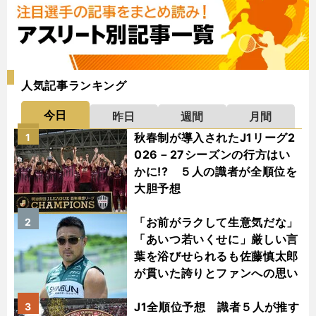
人気記事ランキング
今日
昨日
週間
月間
秋春制が導入されたJ1リーグ2
1
026－27シーズンの行方はい
かに!? ５人の識者が全順位を
大胆予想
「お前がラクして生意気だな」
2
「あいつ若いくせに」厳しい言
葉を浴びせられるも佐藤慎太郎
が貫いた誇りとファンへの思い
J1全順位予想 識者５人が推す
3