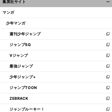
集英社サイト
ィ
開
ン
く/
マンガ
ド
閉
ウ
じ
少年マンガ
で
る
開
週刊少年ジャンプ
く
新
し
ジャンプSQ
い
新
ウ
し
Vジャンプ
ィ
い
新
ン
ウ
し
最強ジャンプ
ド
ィ
い
新
ウ
ン
ウ
し
少年ジャンプ+
で
ド
ィ
い
新
開
ウ
ン
ウ
し
ジャンプTOON
く
で
ド
ィ
い
新
開
ウ
ン
ウ
し
ZEBRACK
く
で
ド
ィ
い
新
開
ウ
ン
ウ
し
ジャンプルーキー！
く
で
ド
ィ
い
新