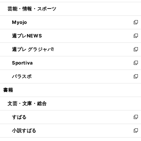
開
ウ
ン
ウ
し
芸能・情報・スポーツ
く
で
ド
ィ
い
開
ウ
ン
ウ
Myojo
く
で
ド
ィ
新
開
ウ
ン
し
週プレNEWS
く
で
ド
い
新
開
ウ
ウ
し
週プレ グラジャパ!
く
で
ィ
い
新
開
ン
ウ
し
Sportiva
く
ド
ィ
い
新
ウ
ン
ウ
し
パラスポ
で
ド
ィ
い
新
開
ウ
ン
ウ
し
書籍
く
で
ド
ィ
い
開
ウ
ン
ウ
文芸・文庫・総合
く
で
ド
ィ
開
ウ
ン
すばる
く
で
ド
新
開
ウ
し
小説すばる
く
で
い
新
開
ウ
し