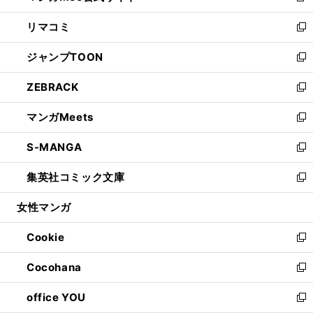
ウ
ン
ウ
し
リマコミ
で
ド
ィ
い
新
開
ウ
ン
ウ
し
ジャンプTOON
く
で
ド
ィ
い
新
開
ウ
ン
ウ
し
ZEBRACK
く
で
ド
ィ
い
新
開
ウ
ン
ウ
し
マンガMeets
く
で
ド
ィ
い
新
開
ウ
ン
ウ
し
S-MANGA
く
で
ド
ィ
い
新
開
ウ
ン
ウ
し
集英社コミック文庫
く
で
ド
ィ
い
新
開
ウ
ン
ウ
し
女性マンガ
く
で
ド
ィ
い
開
ウ
ン
ウ
Cookie
く
で
ド
ィ
新
開
ウ
ン
し
Cocohana
く
で
ド
い
新
開
ウ
ウ
し
office YOU
く
で
ィ
い
新
開