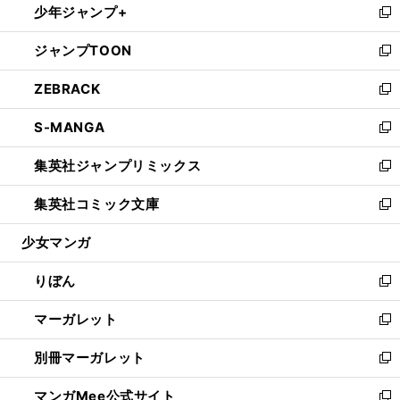
少年ジャンプ+
く
で
ド
ィ
い
新
開
ウ
ン
ウ
し
ジャンプTOON
く
で
ド
ィ
い
新
開
ウ
ン
ウ
し
ZEBRACK
く
で
ド
ィ
い
新
開
ウ
ン
ウ
し
S-MANGA
く
で
ド
ィ
い
新
開
ウ
ン
ウ
し
集英社ジャンプリミックス
く
で
ド
ィ
い
新
開
ウ
ン
ウ
し
集英社コミック文庫
く
で
ド
ィ
い
新
開
ウ
ン
ウ
し
少女マンガ
く
で
ド
ィ
い
開
ウ
ン
ウ
りぼん
く
で
ド
ィ
新
開
ウ
ン
し
マーガレット
く
で
ド
い
新
開
ウ
ウ
し
別冊マーガレット
く
で
ィ
い
新
開
ン
ウ
し
マンガMee公式サイト
く
ド
ィ
い
新