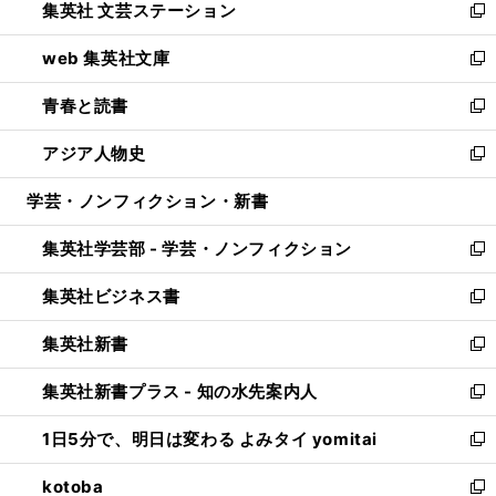
集英社 文芸ステーション
く
ィ
い
新
ン
ウ
し
web 集英社文庫
ド
ィ
い
新
ウ
ン
ウ
し
青春と読書
で
ド
ィ
い
新
開
ウ
ン
ウ
し
アジア人物史
く
で
ド
ィ
い
新
開
ウ
ン
ウ
し
学芸・ノンフィクション・新書
く
で
ド
ィ
い
開
ウ
ン
ウ
集英社学芸部 - 学芸・ノンフィクション
く
で
ド
ィ
新
開
ウ
ン
し
集英社ビジネス書
く
で
ド
い
新
開
ウ
ウ
し
集英社新書
く
で
ィ
い
新
開
ン
ウ
し
集英社新書プラス - 知の水先案内人
く
ド
ィ
い
新
ウ
ン
ウ
し
1日5分で、明日は変わる よみタイ yomitai
で
ド
ィ
い
新
開
ウ
ン
ウ
し
kotoba
く
で
ド
ィ
い
新