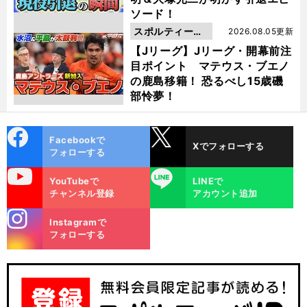
ソード！
スポルティーバ
2026.08.05更新
動画
【Jリーグ】Jリーグ・開幕前注
目ポイント マテウス・ブエノ
の鹿島移籍！ 恐るべし15歳磯
部怜夢！
cebo
X
Facebookで
Xでフォローする
ok
フォローする
uTube
LINE
YouTubeで
LINEで
チャンネル登録
アカウント追加
stagra
Instagramで
m
フォローする