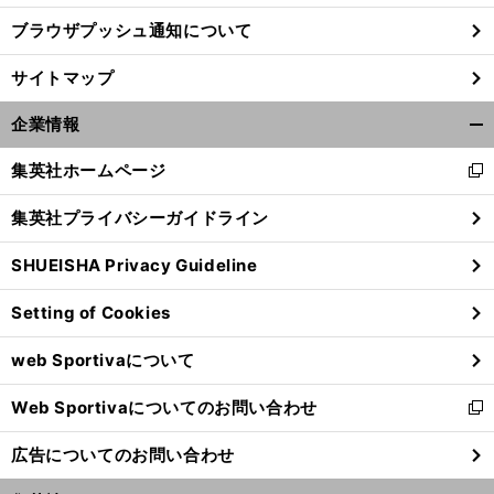
ブラウザプッシュ通知について
サイトマップ
企業情報
開
く/
集英社ホームページ
新
閉
し
じ
集英社プライバシーガイドライン
い
る
ウ
SHUEISHA Privacy Guideline
ィ
ン
Setting of Cookies
ド
ウ
web Sportivaについて
で
開
Web Sportivaについてのお問い合わせ
く
新
し
広告についてのお問い合わせ
い
ウ