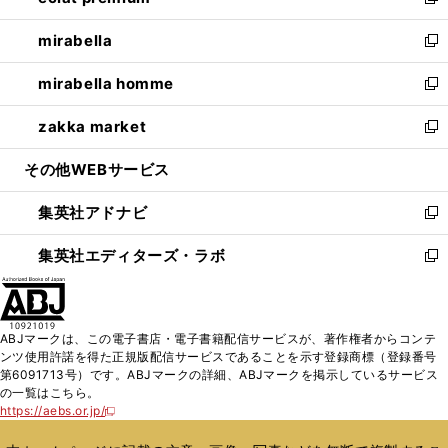
い
新
開
ウ
ン
ウ
し
mirabella
く
で
ド
ィ
い
新
開
ウ
ン
ウ
し
mirabella homme
く
で
ド
ィ
い
新
開
ウ
ン
ウ
し
zakka market
く
で
ド
ィ
い
新
開
ウ
ン
ウ
し
その他WEBサービス
く
で
ド
ィ
い
開
ウ
ン
ウ
集英社アドナビ
く
で
ド
ィ
新
開
ウ
ン
し
集英社エディターズ・ラボ
く
で
ド
い
新
開
ウ
ウ
し
く
で
ィ
い
開
ン
ウ
ABJマークは、この電子書店・電子書籍配信サービスが、著作権者からコンテ
く
ド
ィ
ンツ使用許諾を得た正規版配信サービスであることを示す登録商標（登録番号
ウ
ン
第6091713号）です。ABJマークの詳細、ABJマークを掲示しているサービス
で
ド
の一覧はこちら。
開
ウ
https://aebs.or.jp/
新
く
で
し
い