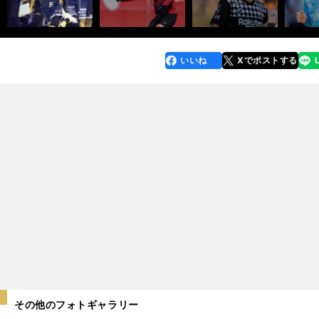
いいね
Xでポストする
line
faceboo
x
k
その他のフォトギャラリー