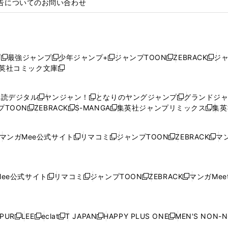
告についてのお問い合わせ
プ
最強ジャンプ
少年ジャンプ+
ジャンプTOON
ZEBRACK
ジ
新
新
新
新
新
英社コミック文庫
し
新
し
し
し
し
い
い
し
い
い
い
ウ
ウ
い
ウ
ウ
ウ
購読デジタル
ヤンジャン！
となりのヤングジャンプ
グランドジ
新
新
新
ィ
ィ
ウ
ィ
ィ
ィ
プTOON
ZEBRACK
S-MANGA
集英社ジャンプリミックス
集英
新
し
新
し
新
し
新
ン
ン
ィ
ン
ン
ン
し
い
し
い
し
い
し
ド
ド
ン
ド
ド
ド
い
ウ
い
ウ
い
ウ
い
ウ
ウ
ド
ウ
ウ
ウ
マンガMee公式サイト
リマコミ
ジャンプTOON
ZEBRACK
マン
新
新
新
新
ウ
ィ
ウ
ィ
ウ
ィ
ウ
で
で
ウ
で
で
で
し
し
し
し
し
ィ
ン
ィ
ン
ィ
ン
ィ
開
開
で
開
開
開
い
い
い
い
い
ン
ド
ン
ド
ン
ド
ン
く
く
開
く
く
く
ウ
ウ
ウ
ウ
ウ
ド
ウ
ド
ウ
ド
ウ
ド
ee公式サイト
リマコミ
ジャンプTOON
ZEBRACK
マンガMeet
く
新
新
新
新
ィ
ィ
ィ
ィ
ィ
ウ
で
ウ
で
ウ
で
ウ
し
し
し
し
ン
ン
ン
ン
ン
で
開
で
開
で
開
で
い
い
い
い
ド
ド
ド
ド
ド
開
く
開
く
開
く
開
ウ
ウ
ウ
ウ
ウ
ウ
ウ
ウ
ウ
PUR
LEE
eclat
T JAPAN
HAPPY PLUS ONE
MEN'S NON-
く
く
く
く
新
新
新
新
新
ィ
ィ
ィ
ィ
で
で
で
で
で