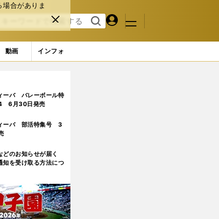
る場合がありま
マイペ
閉じ
検索
メニュ
ー
る
す
ジ
る
動画
インフォ
ィーバ バレーボール特
.4 6月30日発売
ィーバ 部活特集号 3
売
などのお知らせが届く
通知を受け取る方法につ