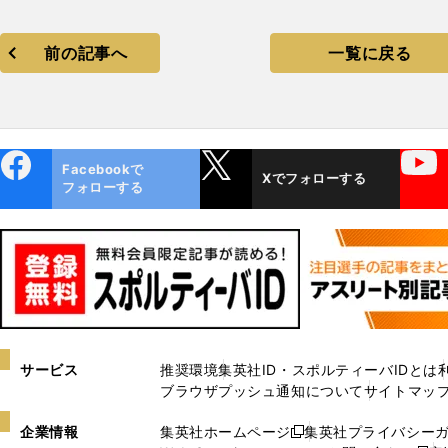
前の記事へ
一覧に戻る
ebo
X
YouTube
Facebookで
Xでフォローする
ok
フォローする
サービス
推奨環境
集英社ID・スポルティーバIDとは
ブラウザプッシュ通知について
サイトマッ
企業情報
集英社ホームページ
集英社プライバシー
新