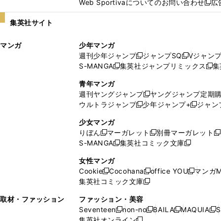
Web Sportivaについてのお問い合わせ
広
し
新
い
し
集英社サイト
ウ
い
ィ
ウ
マンガ
少年マンガ
ン
ィ
週刊少年ジャンプ
ジャンプSQ
Vジャン
ド
ン
新
新
S-MANGA
集英社ジャンプリミックス
集
ウ
ド
新
し
し
新
で
ウ
し
い
い
し
青年マンガ
開
で
い
ウ
ウ
い
週刊ヤングジャンプ
ヤングジャンプ定期
新
く
開
ウ
ィ
ィ
ウ
ウルトラジャンプ
少年ジャンプ+
ジャン
新
し
新
く
ィ
ン
ン
ィ
し
い
し
ン
ド
ド
ン
少女マンガ
い
ウ
い
ド
ウ
ウ
ド
りぼん
マーガレット
別冊マーガレット
新
新
新
ウ
ィ
ウ
ウ
で
で
ウ
S-MANGA
集英社コミック文庫
し
新
し
新
ィ
ン
ィ
で
開
開
で
い
し
い
し
ン
ド
ン
女性マンガ
開
く
く
開
ウ
い
ウ
い
ド
ウ
ド
Cookie
Cocohana
office YOU
マンガM
く
く
新
新
新
ィ
ウ
ィ
ウ
ウ
で
ウ
集英社コミック文庫
し
新
し
し
ン
ィ
ン
ィ
で
開
で
い
し
い
い
ド
ン
ド
ン
取材・ファッション
ファッション・美容
開
く
開
ウ
い
ウ
ウ
ウ
ド
ウ
ド
Seventeen
non-no
BAILA
MAQUIA
S
く
く
新
新
新
新
ィ
ウ
ィ
ィ
で
ウ
で
ウ
集英社オンライン