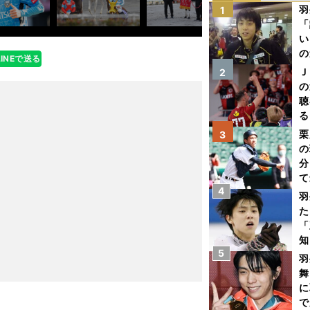
羽
1
「
い
の
LINEで送る
Ｊ
2
の
聴
る
い
栗
3
の
分
て
4
球
羽
た
「
知
5
羽
舞
に
で