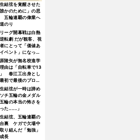
生結弦を覚醒させた
誰かのために」の思
 五輪連覇の偉業へ
道のり
リーグ開幕戦は白熱
逆転劇 だが観客、視
者にとって「価値あ
イベント」になって
たか
原陵矢が無名校進学
理由は「自転車で13
」 春江工出身とし
最初で最後のプロ野
選手となった
生結弦が一時は諦め
ソチ五輪の金メダル
五輪の本当の怖さを
った......」
生結弦、五輪連覇の
台裏 ケガで欠場中
取り組んだ「勉強」
成長