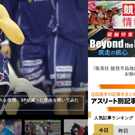
。そこから起こった心境の変化、移籍を
スト倍増、3Pが減った理由を聞いてみた
ナーとしても「サッカーを盛り上げた
めまくるGK、なんでもできるFW、展開
ニエスタ・ジャパン」を夢見て
ターレ」中村憲剛の魂を受け継ぐ男
説」など好転材料が複数ある
しそうな２頭をピックアップ
ーが乗る人気薄で一発狙い
ズン。「ヤットからは刺激をもらう」
い９歳馬が得意舞台で大激走の気配
る６頭の中から選んだ本命は？
啓史さんが注目チームの見どころを紹介
人気記事ランキング
今日
昨日