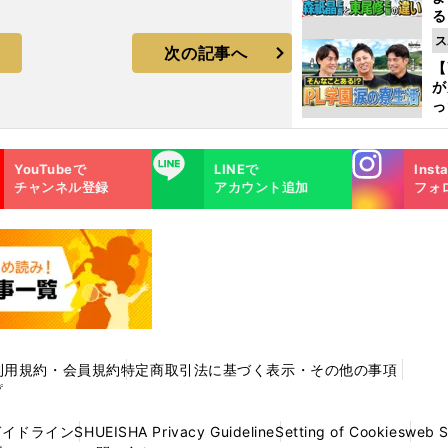
る
光
ス
次の記事へ
ピ
【
が
っ
た
Instagra
LINE
YouTubeで
LINEで
Inst
m
チャンネル登録
アカウント追加
フォ
利用規約・会員規約
特定商取引法に基づく表示・その他の事項
プ
ガイドライン
SHUEISHA Privacy Guideline
Setting of Cookies
web 