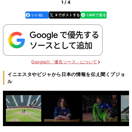
1 / 4
いいね
Xでポストする
LINEで送る
line
faceboo
x
k
Googleの「優先ソース」について
イニエスタやビジャから日本の情報を伝え聞くプジョ
ル