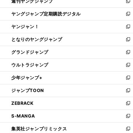
週刊ヤングジャンプ
く
で
ド
ィ
新
開
ウ
ン
し
ヤングジャンプ定期購読デジタル
く
で
ド
い
新
開
ウ
ウ
し
ヤンジャン！
く
で
ィ
い
新
開
ン
ウ
し
となりのヤングジャンプ
く
ド
ィ
い
新
ウ
ン
ウ
し
グランドジャンプ
で
ド
ィ
い
新
開
ウ
ン
ウ
し
ウルトラジャンプ
く
で
ド
ィ
い
新
開
ウ
ン
ウ
し
少年ジャンプ+
く
で
ド
ィ
い
新
開
ウ
ン
ウ
し
ジャンプTOON
く
で
ド
ィ
い
新
開
ウ
ン
ウ
し
ZEBRACK
く
で
ド
ィ
い
新
開
ウ
ン
ウ
し
S-MANGA
く
で
ド
ィ
い
新
開
ウ
ン
ウ
し
集英社ジャンプリミックス
く
で
ド
ィ
い
新