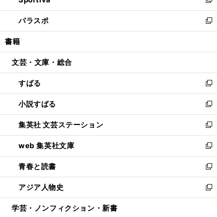
ド
ィ
い
新
ウ
ン
ウ
し
パラスポ
で
ド
ィ
い
新
開
ウ
ン
ウ
し
書籍
く
で
ド
ィ
い
開
ウ
ン
ウ
文芸・文庫・総合
く
で
ド
ィ
開
ウ
ン
すばる
く
で
ド
新
開
ウ
し
小説すばる
く
で
い
新
開
ウ
し
集英社 文芸ステーション
く
ィ
い
新
ン
ウ
し
web 集英社文庫
ド
ィ
い
新
ウ
ン
ウ
し
青春と読書
で
ド
ィ
い
新
開
ウ
ン
ウ
し
アジア人物史
く
で
ド
ィ
い
新
開
ウ
ン
ウ
し
学芸・ノンフィクション・新書
く
で
ド
ィ
い