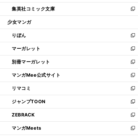
開
ウ
ン
ウ
し
集英社コミック文庫
く
で
ド
ィ
い
新
開
ウ
ン
ウ
し
少女マンガ
く
で
ド
ィ
い
開
ウ
ン
ウ
りぼん
く
で
ド
ィ
新
開
ウ
ン
し
マーガレット
く
で
ド
い
新
開
ウ
ウ
し
別冊マーガレット
く
で
ィ
い
新
開
ン
ウ
し
マンガMee公式サイト
く
ド
ィ
い
新
ウ
ン
ウ
し
リマコミ
で
ド
ィ
い
新
開
ウ
ン
ウ
し
ジャンプTOON
く
で
ド
ィ
い
新
開
ウ
ン
ウ
し
ZEBRACK
く
で
ド
ィ
い
新
開
ウ
ン
ウ
し
マンガMeets
く
で
ド
ィ
い
新
開
ウ
ン
ウ
し