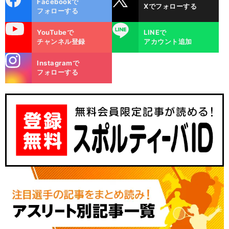
Facebookで
Xでフォローする
ok
フォローする
uTube
LINE
YouTubeで
LINEで
チャンネル登録
アカウント追加
stagra
Instagramで
m
フォローする
。
前
へ
J1
2022