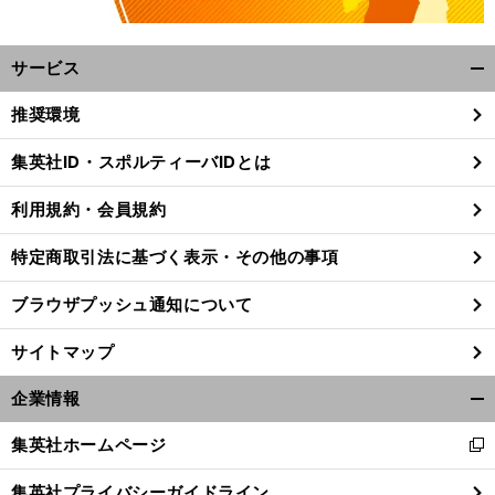
サービス
開
く/
推奨環境
閉
じ
集英社ID・スポルティーバIDとは
る
利用規約・会員規約
特定商取引法に基づく表示・その他の事項
ブラウザプッシュ通知について
サイトマップ
企業情報
開
く/
集英社ホームページ
新
閉
し
じ
集英社プライバシーガイドライン