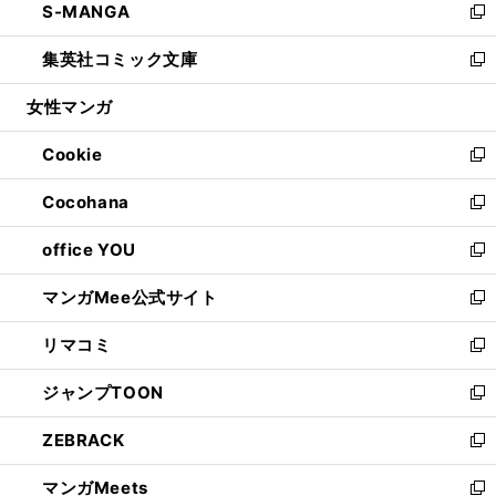
S-MANGA
く
で
ド
ィ
い
新
開
ウ
ン
ウ
し
集英社コミック文庫
く
で
ド
ィ
い
新
開
ウ
ン
ウ
し
女性マンガ
く
で
ド
ィ
い
開
ウ
ン
ウ
Cookie
く
で
ド
ィ
新
開
ウ
ン
し
Cocohana
く
で
ド
い
新
開
ウ
ウ
し
office YOU
く
で
ィ
い
新
開
ン
ウ
し
マンガMee公式サイト
く
ド
ィ
い
新
ウ
ン
ウ
し
リマコミ
で
ド
ィ
い
新
開
ウ
ン
ウ
し
ジャンプTOON
く
で
ド
ィ
い
新
開
ウ
ン
ウ
し
ZEBRACK
く
で
ド
ィ
い
新
開
ウ
ン
ウ
し
マンガMeets
く
で
ド
ィ
い
新