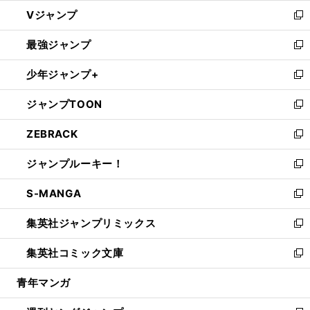
ウ
し
Vジャンプ
ィ
い
新
ン
ウ
し
最強ジャンプ
ド
ィ
い
新
ウ
ン
ウ
し
少年ジャンプ+
で
ド
ィ
い
新
開
ウ
ン
ウ
し
ジャンプTOON
く
で
ド
ィ
い
新
開
ウ
ン
ウ
し
ZEBRACK
く
で
ド
ィ
い
新
開
ウ
ン
ウ
し
ジャンプルーキー！
く
で
ド
ィ
い
新
開
ウ
ン
ウ
し
S-MANGA
く
で
ド
ィ
い
新
開
ウ
ン
ウ
し
集英社ジャンプリミックス
く
で
ド
ィ
い
新
開
ウ
ン
ウ
し
集英社コミック文庫
く
で
ド
ィ
い
新
開
ウ
ン
ウ
し
青年マンガ
く
で
ド
ィ
い
開
ウ
ン
ウ