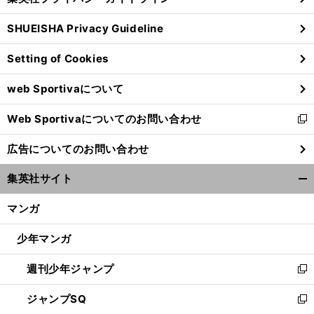
い
る
ウ
SHUEISHA Privacy Guideline
ィ
ン
Setting of Cookies
ド
ウ
web Sportivaについて
で
開
Web Sportivaについてのお問い合わせ
く
新
し
広告についてのお問い合わせ
い
ウ
集英社サイト
ィ
開
ン
く/
マンガ
ド
閉
ウ
じ
少年マンガ
で
る
開
週刊少年ジャンプ
く
新
し
ジャンプSQ
い
新