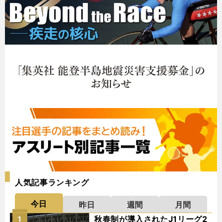
人気記事ランキング
今日
昨日
週間
月間
秋春制が導入されたJ1リーグ2
1