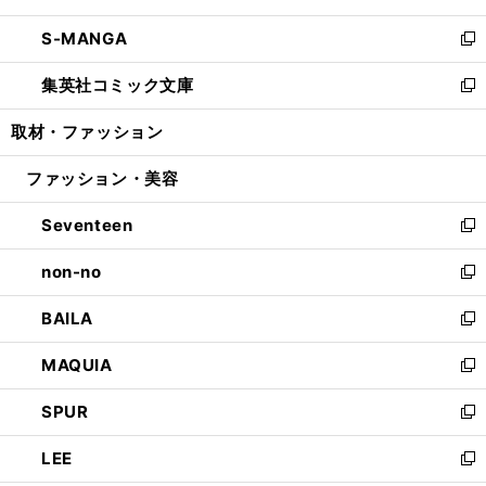
開
ウ
ン
ウ
し
S-MANGA
く
で
ド
ィ
い
新
開
ウ
ン
ウ
し
集英社コミック文庫
く
で
ド
ィ
い
新
開
ウ
ン
ウ
し
取材・ファッション
く
で
ド
ィ
い
開
ウ
ン
ウ
ファッション・美容
く
で
ド
ィ
開
ウ
ン
Seventeen
く
で
ド
新
開
ウ
し
non-no
く
で
い
新
開
ウ
し
BAILA
く
ィ
い
新
ン
ウ
し
MAQUIA
ド
ィ
い
新
ウ
ン
ウ
し
SPUR
で
ド
ィ
い
新
開
ウ
ン
ウ
し
LEE
く
で
ド
ィ
い
新
開
ウ
ン
ウ
し