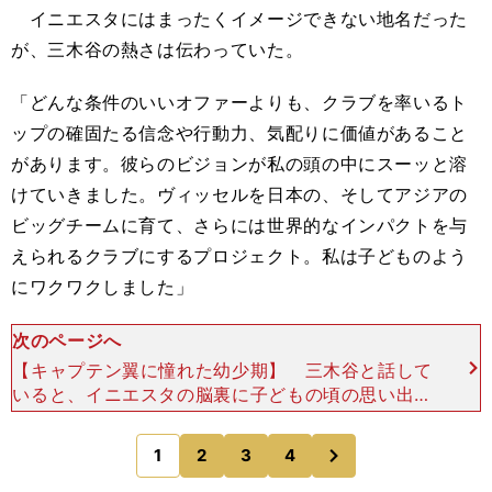
イニエスタにはまったくイメージできない地名だった
が、三木谷の熱さは伝わっていた。
「どんな条件のいいオファーよりも、クラブを率いるト
ップの確固たる信念や行動力、気配りに価値があること
があります。彼らのビジョンが私の頭の中にスーッと溶
けていきました。ヴィッセルを日本の、そしてアジアの
ビッグチームに育て、さらには世界的なインパクトを与
えられるクラブにするプロジェクト。私は子どものよう
にワクワクしました」
次のページへ
【キャプテン翼に憧れた幼少期】 三木谷と話して
いると、イニエスタの脳裏に子どもの頃の思い出が
蘇ってきた。 スペインのラ・マンチャ州にある、
人口わずか2000人あまりのフエンテアルビージ
次
1
2
3
4
のページへ
ャ。イニエス