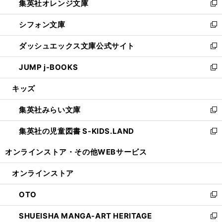
集英社オレンジ文庫
く
で
ド
い
新
開
ウ
ウ
し
シフォン文庫
く
で
ィ
い
新
開
ン
ウ
し
ダッシュエックス文庫公式サイト
く
ド
ィ
い
新
ウ
ン
ウ
し
JUMP j-BOOKS
で
ド
ィ
い
新
開
ウ
ン
ウ
し
キッズ
く
で
ド
ィ
い
開
ウ
ン
ウ
集英社みらい文庫
く
で
ド
ィ
新
開
ウ
ン
し
集英社の児童図書 S-KIDS.LAND
く
で
ド
い
新
開
ウ
ウ
し
オンラインストア・
その他WEBサービス
く
で
ィ
い
開
ン
ウ
オンラインストア
く
ド
ィ
ウ
ン
OTO
で
ド
新
開
ウ
し
SHUEISHA MANGA-ART HERITAGE
く
で
い
新