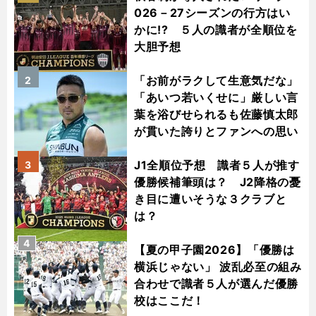
026－27シーズンの行方はい
かに!? ５人の識者が全順位を
大胆予想
「お前がラクして生意気だな」
2
「あいつ若いくせに」厳しい言
葉を浴びせられるも佐藤慎太郎
が貫いた誇りとファンへの思い
J1全順位予想 識者５人が推す
3
優勝候補筆頭は？ J2降格の憂
き目に遭いそうな３クラブと
は？
4
【夏の甲子園2026】「優勝は
横浜じゃない」 波乱必至の組み
合わせで識者５人が選んだ優勝
校はここだ！