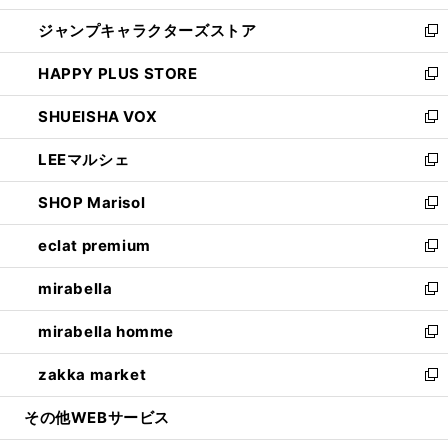
開
ウ
し
ジャンプキャラクターズストア
く
ィ
い
新
ン
ウ
し
HAPPY PLUS STORE
ド
ィ
い
新
ウ
ン
ウ
し
SHUEISHA VOX
で
ド
ィ
い
新
開
ウ
ン
ウ
し
LEEマルシェ
く
で
ド
ィ
い
新
開
ウ
ン
ウ
し
SHOP Marisol
く
で
ド
ィ
い
新
開
ウ
ン
ウ
し
eclat premium
く
で
ド
ィ
い
新
開
ウ
ン
ウ
し
mirabella
く
で
ド
ィ
い
新
開
ウ
ン
ウ
し
mirabella homme
く
で
ド
ィ
い
新
開
ウ
ン
ウ
し
zakka market
く
で
ド
ィ
い
新
開
ウ
ン
ウ
し
その他WEBサービス
く
で
ド
ィ
い
開
ウ
ン
ウ