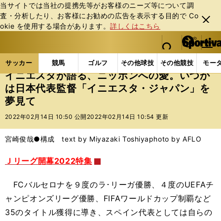
当サイトでは当社の提携先等がお客様のニーズ等について調
査・分析したり、お客様にお勧めの広告を表⽰する⽬的で Co
閉じ
okie を使⽤する場合があります。
詳しくはこちら
る
マイペ
web Sportiva (webスポルティーバ)
検索
メニュ
we
ー
サッカーの記事一覧
Jリーグ他
Jリーグ
イニエ
b
ジ
サッカー
競馬
ゴルフ
その他球技
その他競技
モー
ス
イニエスタが語る、ニッポンへの愛。いつか
ポ
は日本代表監督「イニエスタ・ジャパン」を
ル
夢見て
テ
ィ
2022年02月14日 10:50 公開
2022年02月14日 10:54 更新
ー
バ
宮崎俊哉●構成 text by Miyazaki Toshiya
photo by AFLO
Ｊリーグ開幕2022特集
FCバルセロナを９度のラ･リーガ優勝、４度のUEFAチ
ャンピオンズリーグ優勝、FIFAワールドカップ制覇など
35のタイトル獲得に導き、スペイン代表としては自らの