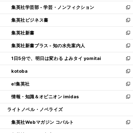
開
ウ
ン
ウ
集英社学芸部 - 学芸・ノンフィクション
く
で
ド
ィ
新
開
ウ
ン
し
集英社ビジネス書
く
で
ド
い
新
開
ウ
ウ
し
集英社新書
く
で
ィ
い
新
開
ン
ウ
し
集英社新書プラス - 知の水先案内人
く
ド
ィ
い
新
ウ
ン
ウ
し
1日5分で、明日は変わる よみタイ yomitai
で
ド
ィ
い
新
開
ウ
ン
ウ
し
kotoba
く
で
ド
ィ
い
新
開
ウ
ン
ウ
し
e!集英社
く
で
ド
ィ
い
新
開
ウ
ン
ウ
し
情報・知識＆オピニオン imidas
く
で
ド
ィ
い
新
開
ウ
ン
ウ
し
ライトノベル・ノベライズ
く
で
ド
ィ
い
開
ウ
ン
ウ
集英社Webマガジン コバルト
く
で
ド
ィ
新
開
ウ
ン
し