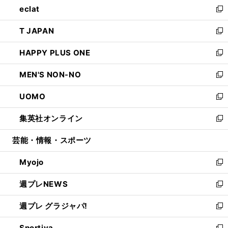
eclat
く
で
ド
ィ
い
新
開
ウ
ン
ウ
し
T JAPAN
く
で
ド
ィ
い
新
開
ウ
ン
ウ
し
HAPPY PLUS ONE
く
で
ド
ィ
い
新
開
ウ
ン
ウ
し
MEN'S NON-NO
く
で
ド
ィ
い
新
開
ウ
ン
ウ
し
UOMO
く
で
ド
ィ
い
新
開
ウ
ン
ウ
し
集英社オンライン
く
で
ド
ィ
い
新
開
ウ
ン
ウ
し
芸能・情報・スポーツ
く
で
ド
ィ
い
開
ウ
ン
ウ
Myojo
く
で
ド
ィ
新
開
ウ
ン
し
週プレNEWS
く
で
ド
い
新
開
ウ
ウ
し
週プレ グラジャパ!
く
で
ィ
い
新
開
ン
ウ
し
Sportiva
く