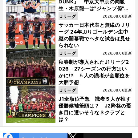
DUNK』 中京大中京の同級
生・木原龍一は"ジャンプ係"だ
った
Jリーグ
2026.08.06更新
サッカー日本代表と無縁のＪリ
ーグ 24年ぶりゴールデン生中
継の開幕戦でヘタな試合は見せ
られない
Jリーグ
2026.08.06更新
秋春制が導入されたJ1リーグ2
026－27シーズンの行方はい
かに!? ５人の識者が全順位を
大胆予想
Jリーグ
2026.08.06更新
J1全順位予想 識者５人が推す
優勝候補筆頭は？ J2降格の憂
き目に遭いそうな３クラブと
は？
cebo
X