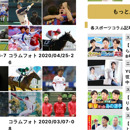
ト
く
もっと
各スポーツコラム記
ス
【
ら
-7
コラムフォト 2020/04/25-2
8
最
6
ニ
き
Y
弦
中
ス
【
り
る
学
ス
け
3
コラムフォト 2020/03/07-0
【
8
よ