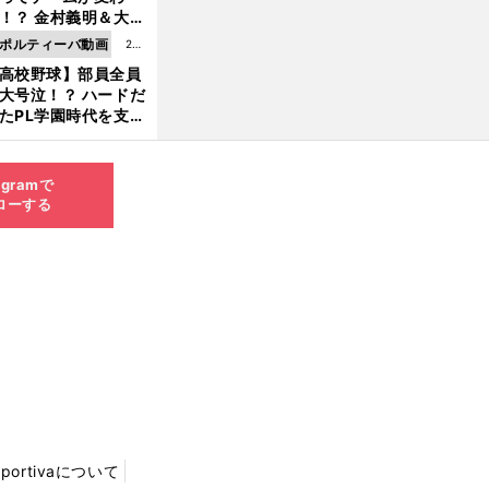
8.0
！？ 金村義明＆大塚
6更
二が語る歴代監督エ
ポルティーバ動画
202
新
ソード
高校野球】部員全員
6.0
大号泣！？ ハードだ
8.0
たPL学園時代を支え
6更
ものとは
新
agramで
ローする
Sportivaについて