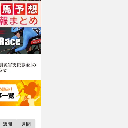
週間
月間