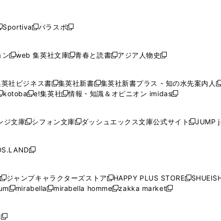
し
し
し
し
し
ン
ン
ン
ン
開
開
開
開
開
い
い
い
い
い
ド
ド
ド
ド
く
く
く
く
く
ウ
ウ
ウ
ウ
ウ
ウ
ウ
ウ
ウ
Sportiva
パラスポ
新
新
ィ
ィ
ィ
ィ
ィ
で
で
で
で
し
し
し
ン
ン
ン
ン
ン
開
開
開
開
い
い
い
ド
ド
ド
ド
ド
ョン
web 集英社文庫
青春と読書
アジア人物史
く
く
く
く
新
新
新
新
ウ
ウ
ウ
ウ
ウ
ウ
ウ
ウ
し
し
し
し
ィ
ィ
ィ
で
で
で
で
で
い
い
い
い
ン
ン
ン
集英社ビジネス書
集英社新書
集英社新書プラス - 知の水先案内人
開
開
開
開
開
新
新
新
ウ
ウ
ウ
ウ
ド
ド
ド
kotoba
e!集英社
情報・知識＆オピニオン imidas
く
く
く
く
く
新
し
新
し
新
ィ
ィ
ィ
ィ
ウ
ウ
ウ
し
し
い
し
い
し
ン
ン
ン
ン
で
で
で
い
い
ウ
い
ウ
い
ド
ド
ド
ド
ンジ文庫
シフォン文庫
ダッシュエックス文庫公式サイト
JUMP 
開
開
開
新
新
新
ウ
ウ
ィ
ウ
ィ
ウ
ウ
ウ
ウ
ウ
く
く
く
し
し
し
ィ
ィ
ン
ィ
ン
ィ
で
で
で
で
い
い
い
ン
ン
ド
ン
ド
ン
S.LAND
開
開
開
開
新
ウ
ウ
ウ
ド
ド
ウ
ド
ウ
ド
く
く
く
く
し
ィ
ィ
ィ
ウ
ウ
で
ウ
で
ウ
い
ン
ン
ン
ジャンプキャラクターズストア
HAPPY PLUS STORE
SHUEIS
で
で
開
で
開
で
新
新
新
ウ
ド
ド
ド
ium
mirabella
mirabella homme
zakka market
開
開
く
開
く
開
し
新
新
新
し
新
し
ィ
ウ
ウ
ウ
く
く
く
く
い
し
し
い
し
し
い
ン
で
で
で
ウ
い
い
ウ
い
い
ウ
ド
ボ
開
開
開
新