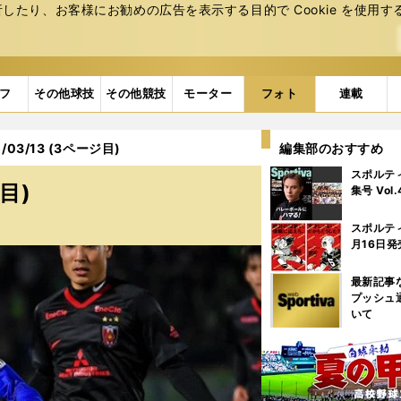
たり、お客様にお勧めの広告を表⽰する⽬的で Cookie を使⽤す
フ
その他球技
その他競技
モーター
フォト
連載
03/13 (3ページ目)
編集部のおすすめ
スポルテ
目)
集号 Vol
スポルテ
月16日発
最新記事
プッシュ
いて