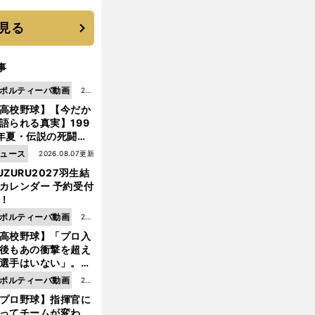
 それでもプロではな
大学進学を選ぶ理由
見る
事
ポルティーバ動画
202
高校野球】【今だか
6.0
語られる真実】199
8.0
年夏・伝説の死闘の
7更
中にPL学園に何が起
ュース
2026.08.07更新
新
ていた！？
UZURU2027羽生結
カレンダー 予約受付
！
ポルティーバ動画
202
高校野球】「プロ入
6.0
後もあの衝撃を超え
8.0
選手はいない」。PL
6更
園トリオが衝撃を受
ポルティーバ動画
202
新
た選手
プロ野球】指揮官に
6.0
ってチームが変わ