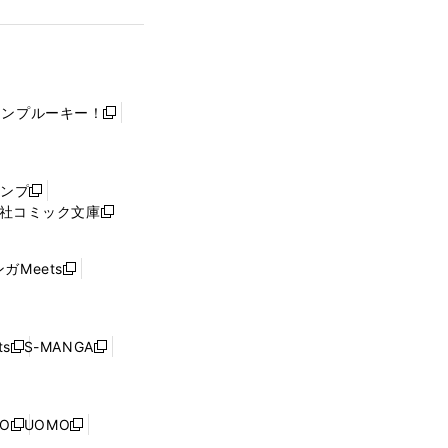
ャンプルーキー！
新
し
い
ウ
ャンプ
新
ィ
社コミック文庫
し
新
ン
い
し
ド
ウ
い
ウ
ガMeets
新
ィ
ウ
で
し
ン
ィ
開
い
ド
ン
く
ウ
ウ
ド
s
S-MANGA
新
新
ィ
で
ウ
し
し
ン
開
で
い
い
ド
く
開
ウ
ウ
ウ
NO
UOMO
く
新
新
ィ
ィ
で