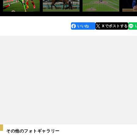
いいね
Xでポストする
line
faceboo
x
k
その他のフォトギャラリー