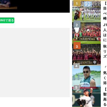
【
1
目
べ
崎
LINEで送る
「
J
2
て
人
は
に
と
秋
3
リ
ズ
4
を
「
気
く
浴
5
太
【
ァ
聖
高
る