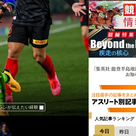
樹
試合の損失額は？
も注目の選手だ」
ランが伝えたい経験
４歳馬２頭で夢を見る
人気記事ランキング
今日
昨日