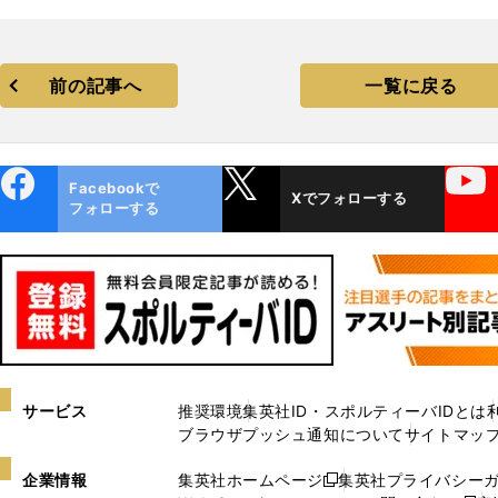
前の記事へ
一覧に戻る
ebo
X
YouTube
Facebookで
Xでフォローする
ok
フォローする
サービス
推奨環境
集英社ID・スポルティーバIDとは
ブラウザプッシュ通知について
サイトマッ
企業情報
集英社ホームページ
集英社プライバシー
新