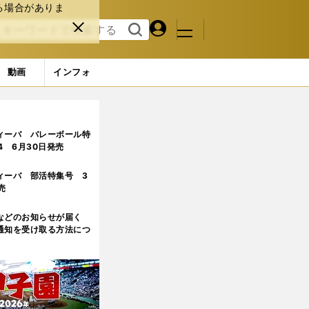
る場合がありま
マイペ
閉じ
検索
メニュ
ー
る
す
ジ
る
動画
インフォ
ィーバ バレーボール特
.4 6月30日発売
ィーバ 部活特集号 3
売
などのお知らせが届く
通知を受け取る方法につ