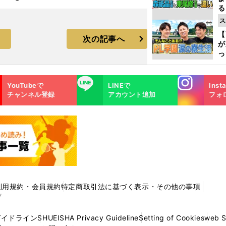
る
光
ス
ピ
【
次の記事へ
が
っ
た
Instagra
LINE
YouTubeで
LINEで
Inst
m
チャンネル登録
アカウント追加
フォ
利用規約・会員規約
特定商取引法に基づく表示・その他の事項
プ
ガイドライン
SHUEISHA Privacy Guideline
Setting of Cookies
web 