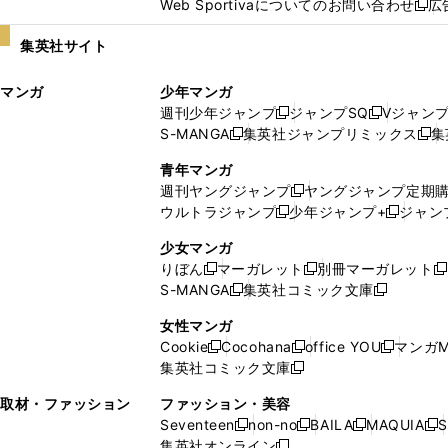
Web Sportivaについてのお問い合わせ
広
し
新
い
し
集英社サイト
ウ
い
ィ
ウ
マンガ
少年マンガ
ン
ィ
週刊少年ジャンプ
ジャンプSQ
Vジャン
ド
ン
新
新
S-MANGA
集英社ジャンプリミックス
集
ウ
ド
新
し
し
新
で
ウ
し
い
い
し
青年マンガ
開
で
い
ウ
ウ
い
週刊ヤングジャンプ
ヤングジャンプ定期
新
く
開
ウ
ィ
ィ
ウ
ウルトラジャンプ
少年ジャンプ+
ジャン
新
し
新
く
ィ
ン
ン
ィ
し
い
し
ン
ド
ド
ン
少女マンガ
い
ウ
い
ド
ウ
ウ
ド
りぼん
マーガレット
別冊マーガレット
新
新
新
ウ
ィ
ウ
ウ
で
で
ウ
S-MANGA
集英社コミック文庫
し
新
し
新
ィ
ン
ィ
で
開
開
で
い
し
い
し
ン
ド
ン
女性マンガ
開
く
く
開
ウ
い
ウ
い
ド
ウ
ド
Cookie
Cocohana
office YOU
マンガM
く
く
新
新
新
ィ
ウ
ィ
ウ
ウ
で
ウ
集英社コミック文庫
し
新
し
し
ン
ィ
ン
ィ
で
開
で
い
し
い
い
ド
ン
ド
ン
取材・ファッション
ファッション・美容
開
く
開
ウ
い
ウ
ウ
ウ
ド
ウ
ド
Seventeen
non-no
BAILA
MAQUIA
S
く
く
新
新
新
新
ィ
ウ
ィ
ィ
で
ウ
で
ウ
集英社オンライン