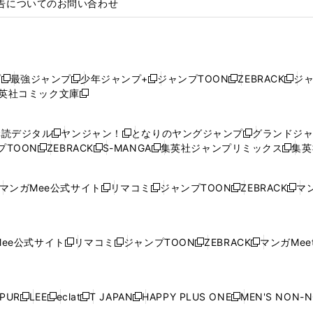
告についてのお問い合わせ
プ
最強ジャンプ
少年ジャンプ+
ジャンプTOON
ZEBRACK
ジ
新
新
新
新
新
英社コミック文庫
し
新
し
し
し
し
い
い
し
い
い
い
ウ
ウ
い
ウ
ウ
ウ
購読デジタル
ヤンジャン！
となりのヤングジャンプ
グランドジ
新
新
新
ィ
ィ
ウ
ィ
ィ
ィ
プTOON
ZEBRACK
S-MANGA
集英社ジャンプリミックス
集英
新
し
新
し
新
し
新
ン
ン
ィ
ン
ン
ン
し
い
し
い
し
い
し
ド
ド
ン
ド
ド
ド
い
ウ
い
ウ
い
ウ
い
ウ
ウ
ド
ウ
ウ
ウ
マンガMee公式サイト
リマコミ
ジャンプTOON
ZEBRACK
マン
新
新
新
新
ウ
ィ
ウ
ィ
ウ
ィ
ウ
で
で
ウ
で
で
で
し
し
し
し
し
ィ
ン
ィ
ン
ィ
ン
ィ
開
開
で
開
開
開
い
い
い
い
い
ン
ド
ン
ド
ン
ド
ン
く
く
開
く
く
く
ウ
ウ
ウ
ウ
ウ
ド
ウ
ド
ウ
ド
ウ
ド
ee公式サイト
リマコミ
ジャンプTOON
ZEBRACK
マンガMeet
く
新
新
新
新
ィ
ィ
ィ
ィ
ィ
ウ
で
ウ
で
ウ
で
ウ
し
し
し
し
ン
ン
ン
ン
ン
で
開
で
開
で
開
で
い
い
い
い
ド
ド
ド
ド
ド
開
く
開
く
開
く
開
ウ
ウ
ウ
ウ
ウ
ウ
ウ
ウ
ウ
PUR
LEE
eclat
T JAPAN
HAPPY PLUS ONE
MEN'S NON-
く
く
く
く
新
新
新
新
新
ィ
ィ
ィ
ィ
で
で
で
で
で