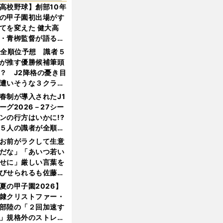
高校野球】創部10年
の甲子園初出場がす
てを変えた 健大高
・青栁監督が語る
機動破壊」はこうし
1全順位予想 識者５
生まれた
が推す優勝候補筆頭
？ J2降格の憂き目
遭いそうな３クラブ
は？
春制が導入されたJ1
ーグ2026－27シー
ンの行方はいかに!?
５人の識者が全順位
大胆予想
お前がラクして生意
だな」「あいつ若い
せに」厳しい言葉を
びせられるも佐藤慎
郎が貫いた誇りとフ
夏の甲子園2026】
ンへの思い
隷クリストファー・
部陸の「２回加速す
」規格外のストレー