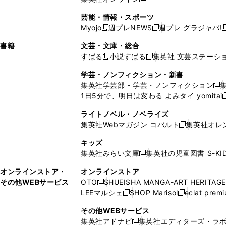
し
新
し
し
し
ン
ィ
ン
ン
開
で
開
で
い
し
い
い
い
ド
ン
ド
ド
芸能・情報・スポーツ
く
開
く
開
ウ
い
ウ
ウ
ウ
ウ
ド
ウ
ウ
Myojo
週プレNEWS
週プレ グラジャパ!
く
く
新
新
新
ィ
ウ
ィ
ィ
ィ
で
ウ
で
で
し
し
ン
ィ
ン
ン
ン
書籍
文芸・文庫・総合
開
で
開
開
い
い
ド
ン
ド
ド
ド
すばる
小説すばる
集英社 文芸ステーシ
く
開
く
く
新
新
ウ
ウ
ウ
ド
ウ
ウ
ウ
く
し
し
ィ
ィ
学芸・ノンフィクション・新書
で
ウ
で
で
で
い
い
ン
ン
集英社学芸部 - 学芸・ノンフィクション
開
で
開
開
開
新
ウ
ウ
ド
ド
1日5分で、明日は変わる よみタイ yomitai
く
開
く
く
く
し
新
ィ
ィ
ウ
ウ
く
い
ン
ン
ライトノベル・ノベライズ
で
で
ウ
ド
ド
集英社Webマガジン コバルト
集英社オレ
開
開
新
ィ
ウ
ウ
く
く
し
ン
キッズ
で
で
い
ド
集英社みらい文庫
集英社の児童図書 S-KID
開
開
新
ウ
ウ
く
く
し
ィ
オンラインストア・
オンラインストア
で
い
ン
その他WEBサービス
OTO
SHUEISHA MANGA-ART HERITAGE
開
新
ウ
ド
LEEマルシェ
SHOP Marisol
eclat prem
く
し
新
新
ィ
ウ
い
し
し
ン
その他WEBサービス
で
ウ
い
い
ド
集英社アドナビ
集英社エディターズ・ラ
開
新