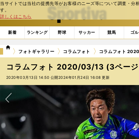
当サイトでは当社の提携先等がお客様のニーズ等について調査・分析し
web Sportiva (webスポルティーバ)
す。
詳しくはこちら
新着
ランキング
野球
サッカー
競馬
ゴル
we
フォトギャラリー
コラムフォト
コラムフォト 2020/
b
ス
コラムフォト 2020/03/13 (3ページ
ポ
ル
2020年03月13日 14:50 公開
2024年01月24日 16:08 更新
テ
ィ
ー
バ
次へ