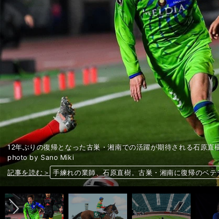
12年ぶりの復帰となった古巣・湘南での活躍が期待される石原直
photo by Sano Miki
前へ
記事を読む＞
記事を読む＞
記事を読む＞
記事を読む＞
コロナショックの５年前、MLBでも無観客試合。1
プジョルも久保建英に熱視線。「タケはスペインで
手練れの業師、石原直樹。古巣・湘南に復帰のベテ
波乱必至の中山牝馬Ｓ。コースと距離に実績ありの