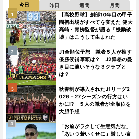
今日
昨日
週間
月間
【高校野球】創部10年目の甲子
1
園初出場がすべてを変えた 健大
高崎・青栁監督が語る「機動破
壊」はこうして生まれた
J1全順位予想 識者５人が推す
2
優勝候補筆頭は？ J2降格の憂
き目に遭いそうな３クラブと
は？
秋春制が導入されたJ1リーグ2
3
026－27シーズンの行方はい
かに!? ５人の識者が全順位を
大胆予想
4
「お前がラクして生意気だな」
「あいつ若いくせに」厳しい言