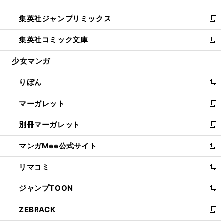
開
ウ
ン
ウ
し
集英社ジャンプリミックス
く
で
ド
ィ
い
新
開
ウ
ン
ウ
し
集英社コミック文庫
く
で
ド
ィ
い
新
開
ウ
ン
ウ
し
少女マンガ
く
で
ド
ィ
い
開
ウ
ン
ウ
りぼん
く
で
ド
ィ
新
開
ウ
ン
し
マーガレット
く
で
ド
い
新
開
ウ
ウ
し
別冊マーガレット
く
で
ィ
い
新
開
ン
ウ
し
マンガMee公式サイト
く
ド
ィ
い
新
ウ
ン
ウ
し
リマコミ
で
ド
ィ
い
新
開
ウ
ン
ウ
し
ジャンプTOON
く
で
ド
ィ
い
新
開
ウ
ン
ウ
し
ZEBRACK
く
で
ド
ィ
い
新
開
ウ
ン