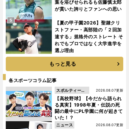
葉を浴びせられるも佐藤慎太郎
が貫いた誇りとファンへの思い
5
【夏の甲子園2026】聖隷クリ
ストファー・高部陸の「２回加
速する」規格外のストレート そ
れでもプロではなく大学進学を
選ぶ理由
もっと見る
各スポーツコラム記事
スポルティーバ
2026.08.07更新
動画
【高校野球】【今だから語られ
る真実】1998年夏・伝説の死
闘の最中にPL学園に何が起きて
いた！？
ニュース
2026.08.07更新