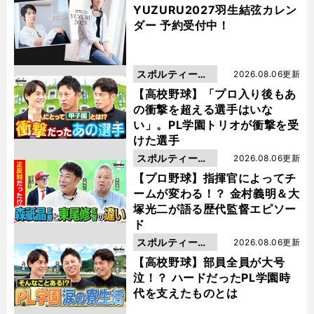
YUZURU2027羽生結弦カレン
ダー 予約受付中！
スポルティーバ
2026.08.06更新
動画
【高校野球】「プロ入り後もあ
の衝撃を超える選手はいな
い」。PL学園トリオが衝撃を受
けた選手
スポルティーバ
2026.08.06更新
動画
【プロ野球】指揮官によってチ
ームが変わる！？ 金村義明＆大
塚光二が語る歴代監督エピソー
ド
スポルティーバ
2026.08.06更新
動画
【高校野球】部員全員が大号
泣！？ ハードだったPL学園時
代を支えたものとは