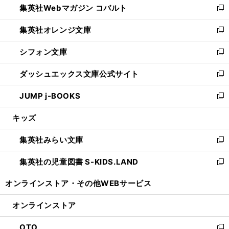
集英社Webマガジン コバルト
く
で
ド
ィ
新
開
ウ
ン
し
集英社オレンジ文庫
く
で
ド
い
新
開
ウ
ウ
し
シフォン文庫
く
で
ィ
い
新
開
ン
ウ
し
ダッシュエックス文庫公式サイト
く
ド
ィ
い
新
ウ
ン
ウ
し
JUMP j-BOOKS
で
ド
ィ
い
新
開
ウ
ン
ウ
し
キッズ
く
で
ド
ィ
い
開
ウ
ン
ウ
集英社みらい文庫
く
で
ド
ィ
新
開
ウ
ン
し
集英社の児童図書 S-KIDS.LAND
く
で
ド
い
新
開
ウ
ウ
し
オンラインストア・
その他WEBサービス
く
で
ィ
い
開
ン
ウ
オンラインストア
く
ド
ィ
ウ
ン
OTO
で
ド