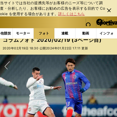
当サイトでは当社の提携先等がお客様のニーズ等について調
査・分析したり、お客様にお勧めの広告を表⽰する⽬的で Co
閉じ
okie を使⽤する場合があります。
詳しくはこちら
る
マイペ
web Sportiva (webスポルティーバ)
検索
メニュ
we
ー
フォトギャラリー
コラムフォト
コラムフォト 2020/
b
ジ
の他競技
モーター
フォト
連載
動画
インフォ
ス
コラムフォト 2020/02/19 (3ページ目)
ポ
ル
2020年02月19日 18:30 公開
2024年01月22日 17:11 更新
テ
ィ
ー
バ
次へ