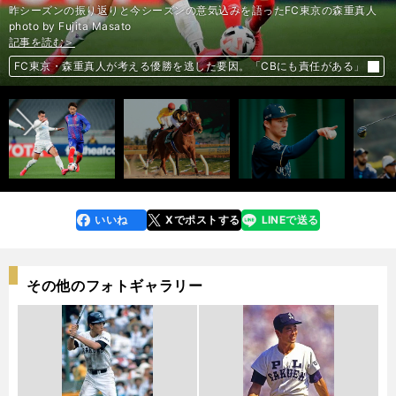
昨シーズンの振り返りと今シーズンの意気込みを語ったFC東京の森重真人
photo by Fujita Masato
記事を読む＞
記事を読む＞
記事を読む＞
記事を読む＞
フェブラリーＳで「二刀流」ＧＩ馬へ。モズアスコットの真価が問われる
前へ
福良GMが語るオリックス低迷の原因と受け継ぎたい「古き良き伝統」
復調へのきっかけをつかんだ松山英樹。２年半ぶりの優勝が見えてきた
FC東京・森重真人が考える優勝を逃した要因。「CBにも責任がある」
いいね
Xでポストする
LINEで送る
line
faceboo
x
k
その他のフォトギャラリー