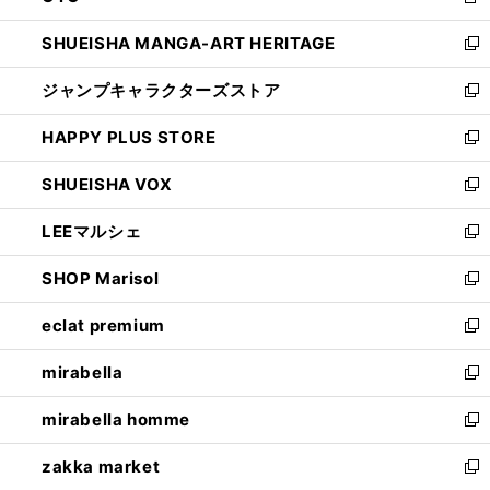
新
開
ウ
し
SHUEISHA MANGA-ART HERITAGE
く
で
い
新
開
ウ
し
ジャンプキャラクターズストア
く
ィ
い
新
ン
ウ
し
HAPPY PLUS STORE
ド
ィ
い
新
ウ
ン
ウ
し
SHUEISHA VOX
で
ド
ィ
い
新
開
ウ
ン
ウ
し
LEEマルシェ
く
で
ド
ィ
い
新
開
ウ
ン
ウ
し
SHOP Marisol
く
で
ド
ィ
い
新
開
ウ
ン
ウ
し
eclat premium
く
で
ド
ィ
い
新
開
ウ
ン
ウ
し
mirabella
く
で
ド
ィ
い
新
開
ウ
ン
ウ
し
mirabella homme
く
で
ド
ィ
い
新
開
ウ
ン
ウ
し
zakka market
く
で
ド
ィ
い
新
開