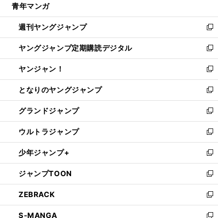
青年マンガ
く
で
ド
ィ
い
開
ウ
ン
ウ
週刊ヤングジャンプ
く
で
ド
ィ
新
開
ウ
ン
し
ヤングジャンプ定期購読デジタル
く
で
ド
い
新
開
ウ
ウ
し
ヤンジャン！
く
で
ィ
い
新
開
ン
ウ
し
となりのヤングジャンプ
く
ド
ィ
い
新
ウ
ン
ウ
し
グランドジャンプ
で
ド
ィ
い
新
開
ウ
ン
ウ
し
ウルトラジャンプ
く
で
ド
ィ
い
新
開
ウ
ン
ウ
し
少年ジャンプ+
く
で
ド
ィ
い
新
開
ウ
ン
ウ
し
ジャンプTOON
く
で
ド
ィ
い
新
開
ウ
ン
ウ
し
ZEBRACK
く
で
ド
ィ
い
新
開
ウ
ン
ウ
し
S-MANGA
く
で
ド
ィ
い
新