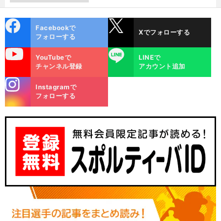
cebo
X
Facebookで
Xでフォローする
ok
フォローする
uTube
LINE
YouTubeで
LINEで
チャンネル登録
アカウント追加
stagra
Instagramで
m
フォローする