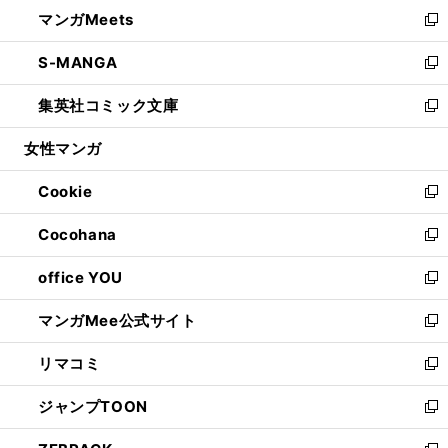
ウ
し
マンガMeets
く
で
ド
ィ
い
新
開
ウ
ン
ウ
し
S-MANGA
く
で
ド
ィ
い
新
開
ウ
ン
ウ
し
集英社コミック文庫
く
で
ド
ィ
い
新
開
ウ
ン
ウ
し
女性マンガ
く
で
ド
ィ
い
開
ウ
ン
ウ
Cookie
く
で
ド
ィ
新
開
ウ
ン
し
Cocohana
く
で
ド
い
新
開
ウ
ウ
し
office YOU
く
で
ィ
い
新
開
ン
ウ
し
マンガMee公式サイト
く
ド
ィ
い
新
ウ
ン
ウ
し
リマコミ
で
ド
ィ
い
新
開
ウ
ン
ウ
し
ジャンプTOON
く
で
ド
ィ
い
新
開
ウ
ン
ウ
し