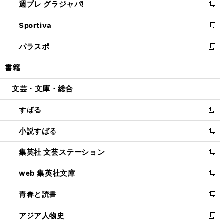
週プレ グラジャパ!
く
で
ィ
い
新
開
ン
ウ
し
Sportiva
く
ド
ィ
い
新
ウ
ン
ウ
し
パラスポ
で
ド
ィ
い
新
開
ウ
ン
ウ
し
書籍
く
で
ド
ィ
い
開
ウ
ン
ウ
文芸・文庫・総合
く
で
ド
ィ
開
ウ
ン
すばる
く
で
ド
新
開
ウ
し
小説すばる
く
で
い
新
開
ウ
し
集英社 文芸ステーション
く
ィ
い
新
ン
ウ
し
web 集英社文庫
ド
ィ
い
新
ウ
ン
ウ
し
青春と読書
で
ド
ィ
い
新
開
ウ
ン
ウ
し
アジア人物史
く
で
ド
ィ
い
新