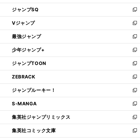
し
ジャンプSQ
い
新
ウ
し
Vジャンプ
ィ
い
新
ン
ウ
し
最強ジャンプ
ド
ィ
い
新
ウ
ン
ウ
し
少年ジャンプ+
で
ド
ィ
い
新
開
ウ
ン
ウ
し
ジャンプTOON
く
で
ド
ィ
い
新
開
ウ
ン
ウ
し
ZEBRACK
く
で
ド
ィ
い
新
開
ウ
ン
ウ
し
ジャンプルーキー！
く
で
ド
ィ
い
新
開
ウ
ン
ウ
し
S-MANGA
く
で
ド
ィ
い
新
開
ウ
ン
ウ
し
集英社ジャンプリミックス
く
で
ド
ィ
い
新
開
ウ
ン
ウ
し
集英社コミック文庫
く
で
ド
ィ
い
新
開
ウ
ン
ウ
し