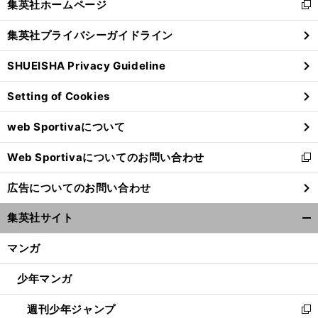
集英社ホームページ
新
閉
し
じ
集英社プライバシーガイドライン
い
る
ウ
SHUEISHA Privacy Guideline
ィ
ン
Setting of Cookies
ド
ウ
web Sportivaについて
で
開
Web Sportivaについてのお問い合わせ
く
新
し
広告についてのお問い合わせ
い
ウ
集英社サイト
ィ
開
ン
く/
マンガ
ド
閉
ウ
じ
少年マンガ
で
る
開
週刊少年ジャンプ
く
新