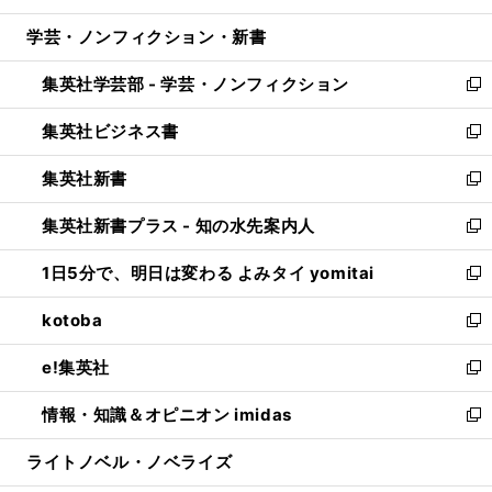
開
ウ
ン
ウ
し
学芸・ノンフィクション・新書
く
で
ド
ィ
い
開
ウ
ン
ウ
集英社学芸部 - 学芸・ノンフィクション
く
で
ド
ィ
新
開
ウ
ン
し
集英社ビジネス書
く
で
ド
い
新
開
ウ
ウ
し
集英社新書
く
で
ィ
い
新
開
ン
ウ
し
集英社新書プラス - 知の水先案内人
く
ド
ィ
い
新
ウ
ン
ウ
し
1日5分で、明日は変わる よみタイ yomitai
で
ド
ィ
い
新
開
ウ
ン
ウ
し
kotoba
く
で
ド
ィ
い
新
開
ウ
ン
ウ
し
e!集英社
く
で
ド
ィ
い
新
開
ウ
ン
ウ
し
情報・知識＆オピニオン imidas
く
で
ド
ィ
い
新
開
ウ
ン
ウ
し
ライトノベル・ノベライズ
く
で
ド
ィ
い
開
ウ
ン
ウ