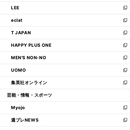
開
ウ
ン
ウ
し
LEE
く
で
ド
ィ
い
新
開
ウ
ン
ウ
し
eclat
く
で
ド
ィ
い
新
開
ウ
ン
ウ
し
T JAPAN
く
で
ド
ィ
い
新
開
ウ
ン
ウ
し
HAPPY PLUS ONE
く
で
ド
ィ
い
新
開
ウ
ン
ウ
し
MEN'S NON-NO
く
で
ド
ィ
い
新
開
ウ
ン
ウ
し
UOMO
く
で
ド
ィ
い
新
開
ウ
ン
ウ
し
集英社オンライン
く
で
ド
ィ
い
新
開
ウ
ン
ウ
し
芸能・情報・スポーツ
く
で
ド
ィ
い
開
ウ
ン
ウ
Myojo
く
で
ド
ィ
新
開
ウ
ン
し
週プレNEWS
く
で
ド
い
新
開
ウ
ウ
し