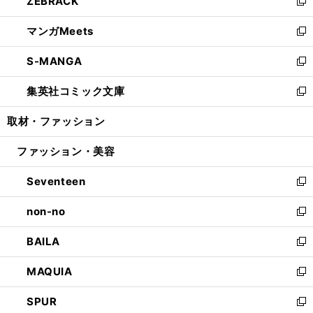
ZEBRACK
く
で
ド
ィ
い
新
開
ウ
ン
ウ
し
マンガMeets
く
で
ド
ィ
い
新
開
ウ
ン
ウ
し
S-MANGA
く
で
ド
ィ
い
新
開
ウ
ン
ウ
し
集英社コミック文庫
く
で
ド
ィ
い
新
開
ウ
ン
ウ
し
取材・ファッション
く
で
ド
ィ
い
開
ウ
ン
ウ
ファッション・美容
く
で
ド
ィ
開
ウ
ン
Seventeen
く
で
ド
新
開
ウ
し
non-no
く
で
い
新
開
ウ
し
BAILA
く
ィ
い
新
ン
ウ
し
MAQUIA
ド
ィ
い
新
ウ
ン
ウ
し
SPUR
で
ド
ィ
い
新