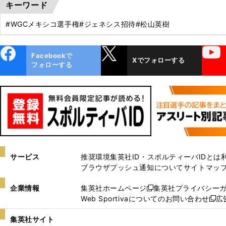
キーワード
#WGCメキシコ選手権
#ジェネシス招待
#松山英樹
ebo
X
YouTube
Facebookで
Xでフォローする
ok
フォローする
サービス
推奨環境
集英社ID・スポルティーバIDとは
ブラウザプッシュ通知について
サイトマッ
企業情報
集英社ホームページ
集英社プライバシー
新
Web Sportivaについてのお問い合わせ
広
し
新
い
し
集英社サイト
ウ
い