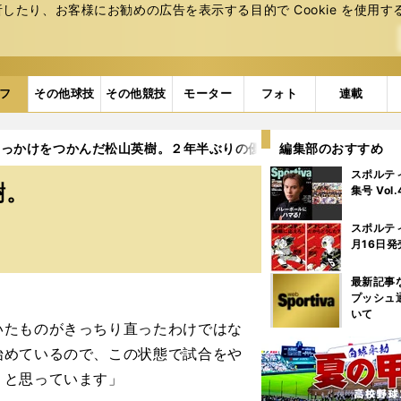
たり、お客様にお勧めの広告を表⽰する⽬的で Cookie を使⽤す
フ
その他球技
その他競技
モーター
フォト
連載
きっかけをつかんだ松山英樹。２年半ぶりの優勝が見えてきた
編集部のおすすめ
スポルテ
樹。
集号 Vol
スポルテ
月16日発
最新記事
プッシュ
いて
いたものがきっちり直ったわけではな
始めているので、この状態で試合をや
』と思っています」