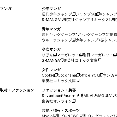
ィ
ウ
マンガ
少年マンガ
ン
ィ
週刊少年ジャンプ
ジャンプSQ
Vジャン
ド
ン
新
新
S-MANGA
集英社ジャンプリミックス
集
ウ
ド
新
し
し
新
で
ウ
し
い
い
し
青年マンガ
開
で
い
ウ
ウ
い
週刊ヤングジャンプ
ヤングジャンプ定期
新
く
開
ウ
ィ
ィ
ウ
ウルトラジャンプ
少年ジャンプ+
ジャン
新
し
新
く
ィ
ン
ン
ィ
し
い
し
ン
ド
ド
ン
少女マンガ
い
ウ
い
ド
ウ
ウ
ド
りぼん
マーガレット
別冊マーガレット
新
新
新
ウ
ィ
ウ
ウ
で
で
ウ
S-MANGA
集英社コミック文庫
し
新
し
新
ィ
ン
ィ
で
開
開
で
い
し
い
し
ン
ド
ン
女性マンガ
開
く
く
開
ウ
い
ウ
い
ド
ウ
ド
Cookie
Cocohana
office YOU
マンガM
く
く
新
新
新
ィ
ウ
ィ
ウ
ウ
で
ウ
集英社コミック文庫
し
新
し
し
ン
ィ
ン
ィ
で
開
で
い
し
い
い
ド
ン
ド
ン
取材・ファッション
ファッション・美容
開
く
開
ウ
い
ウ
ウ
ウ
ド
ウ
ド
Seventeen
non-no
BAILA
MAQUIA
S
く
く
新
新
新
新
ィ
ウ
ィ
ィ
で
ウ
で
ウ
集英社オンライン
し
新
し
し
し
ン
ィ
ン
ン
開
で
開
で
い
し
い
い
い
ド
ン
ド
ド
芸能・情報・スポーツ
く
開
く
開
ウ
い
ウ
ウ
ウ
ウ
ド
ウ
ウ
Myojo
週プレNEWS
週プレ グラジャパ!
く
く
新
新
新