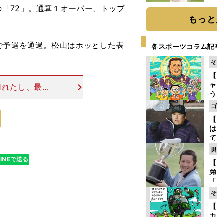
ト
「72」。通算１オーバー、トップ
く
もっと
で予選を通過。松山はホッとした表
各スポーツコラム記
そ
【
ャ
切れたし、最初
う
らなかなか（パ
ゴ
ゴ
ずつ増えてき
フ
【
は
て
ラ
男
歩
LINEで送る
【
な
弟
「
崎
そ
ず
【
立
カ