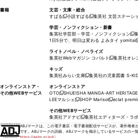
ィ
ウ
ィ
ィ
ィ
で
ウ
で
で
し
し
ン
ィ
ン
ン
ン
書籍
文芸・文庫・総合
開
で
開
開
い
い
ド
ン
ド
ド
ド
すばる
小説すばる
集英社 文芸ステーシ
く
開
く
く
新
新
ウ
ウ
ウ
ド
ウ
ウ
ウ
く
し
し
ィ
ィ
学芸・ノンフィクション・新書
で
ウ
で
で
で
い
い
ン
ン
集英社学芸部 - 学芸・ノンフィクション
開
で
開
開
開
新
ウ
ウ
ド
ド
1日5分で、明日は変わる よみタイ yomitai
く
開
く
く
く
し
新
ィ
ィ
ウ
ウ
く
い
ン
ン
ライトノベル・ノベライズ
で
で
ウ
ド
ド
集英社Webマガジン コバルト
集英社オレ
開
開
新
ィ
ウ
ウ
く
く
し
ン
キッズ
で
で
い
ド
集英社みらい文庫
集英社の児童図書 S-KID
開
開
新
ウ
ウ
く
く
し
ィ
オンラインストア・
オンラインストア
で
い
ン
その他WEBサービス
OTO
SHUEISHA MANGA-ART HERITAGE
開
新
ウ
ド
LEEマルシェ
SHOP Marisol
eclat prem
く
し
新
新
ィ
ウ
い
し
し
ン
その他WEBサービス
で
ウ
い
い
ド
集英社アドナビ
集英社エディターズ・ラ
開
新
ィ
ウ
ウ
ウ
く
し
ABJマークは、この電子書店・電子書籍配信サービスが、著作権者か
ン
ィ
ィ
で
い
です。ABJマークの詳細、ABJマークを掲示しているサービスの一
ド
ン
ン
開
https://aebs.or.jp/
ウ