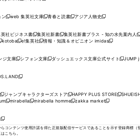
ィ
ィ
ィ
ィ
ィ
で
で
で
で
し
し
し
ン
ン
ン
ン
ン
開
開
開
開
い
い
い
ド
ド
ド
ド
ド
ョン
web 集英社文庫
青春と読書
アジア人物史
く
く
く
く
新
新
新
新
ウ
ウ
ウ
ウ
ウ
ウ
ウ
ウ
し
し
し
し
ィ
ィ
ィ
で
で
で
で
で
い
い
い
い
ン
ン
ン
集英社ビジネス書
集英社新書
集英社新書プラス - 知の水先案内人
開
開
開
開
開
新
新
新
ウ
ウ
ウ
ウ
ド
ド
ド
kotoba
e!集英社
情報・知識＆オピニオン imidas
く
く
く
く
く
新
し
新
し
新
ィ
ィ
ィ
ィ
ウ
ウ
ウ
し
し
い
し
い
し
ン
ン
ン
ン
で
で
で
い
い
ウ
い
ウ
い
ド
ド
ド
ド
ンジ文庫
シフォン文庫
ダッシュエックス文庫公式サイト
JUMP 
開
開
開
新
新
新
ウ
ウ
ィ
ウ
ィ
ウ
ウ
ウ
ウ
ウ
く
く
く
し
し
し
ィ
ィ
ン
ィ
ン
ィ
で
で
で
で
い
い
い
ン
ン
ド
ン
ド
ン
S.LAND
開
開
開
開
新
ウ
ウ
ウ
ド
ド
ウ
ド
ウ
ド
く
く
く
く
し
ィ
ィ
ィ
ウ
ウ
で
ウ
で
ウ
い
ン
ン
ン
ジャンプキャラクターズストア
HAPPY PLUS STORE
SHUEIS
で
で
開
で
開
で
新
新
新
ウ
ド
ド
ド
ium
mirabella
mirabella homme
zakka market
開
開
く
開
く
開
し
新
新
新
し
新
し
ィ
ウ
ウ
ウ
く
く
く
く
い
し
し
い
し
し
い
ン
で
で
で
ウ
い
い
ウ
い
い
ウ
ド
ボ
開
開
開
新
ィ
ウ
ウ
ィ
ウ
ウ
ィ
ウ
く
く
く
し
らコンテンツ使用許諾を得た正規版配信サービスであることを示す登録商標（登録番
ン
ィ
ィ
ン
ィ
ィ
ン
で
い
覧はこちら。
ド
ン
ン
ド
ン
ン
ド
開
ウ