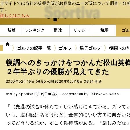
当サイトでは当社の提携先等がお客様のニーズ等について調査・分析し
web Sportiva (webスポルティーバ)
す。
詳しくはこちら
新着
ランキング
野球
サッカー
競馬
ゴル
we
ゴルフの記事一覧
ゴルフ
男子ゴルフ
復調への
b
ス
復調へのきっかけをつかんだ松山英
ポ
ル
２年半ぶりの優勝が見えてきた
テ
2020年02月19日 06:50 公開
2020年02月19日 06:51 更新
ィ
ー
バ
text by Sportiva
武川玲子●協力 cooperation by Takekawa Reiko
「（先週の試合を休んで）いい感じにきている。ズレて
いし、違和感はあるけれど、全体的にいい方向に向かい
ってどうなるのか、すごく期待感がある。『楽しみだな