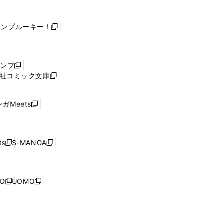
ャンプルーキー！
新
し
い
ウ
ャンプ
新
ィ
社コミック文庫
し
新
ン
い
し
ド
ウ
い
ウ
ガMeets
新
ィ
ウ
で
し
ン
ィ
開
い
ド
ン
く
ウ
ウ
ド
s
S-MANGA
新
新
ィ
で
ウ
し
し
ン
開
で
い
い
ド
く
開
ウ
ウ
ウ
NO
UOMO
く
新
新
ィ
ィ
で
し
し
ン
ン
開
い
い
ド
ド
く
ウ
ウ
ウ
ウ