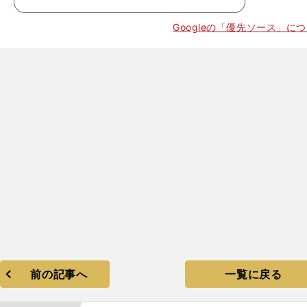
Googleの「優先ソース」に
】
。
・
前の記事へ
一覧に戻る