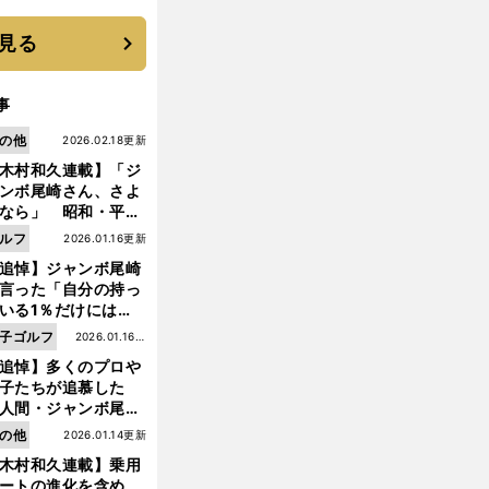
 それでもプロではな
大学進学を選ぶ理由
見る
事
の他
2026.02.18更新
木村和久連載】「ジ
ンボ尾崎さん、さよ
なら」 昭和・平成
ルフの終焉――ゴル
ルフ
2026.01.16更新
は新たな時代へ
追悼】ジャンボ尾崎
言った「自分の持っ
いる1％だけにはプ
イドと信念をもって
子ゴルフ
2026.01.16更
んでいくことが大事
追悼】多くのプロや
新
んだよ」
子たちが追慕した
人間・ジャンボ尾
」の優しい視線 ま
の他
2026.01.14更新
は普通の人々の側に
木村和久連載】乗用
つ
ートの進化を含め、