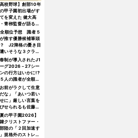
高校野球】創部10年
の甲子園初出場がす
てを変えた 健大高
・青栁監督が語る
機動破壊」はこうし
1全順位予想 識者５
生まれた
が推す優勝候補筆頭
？ J2降格の憂き目
遭いそうな３クラブ
は？
春制が導入されたJ1
ーグ2026－27シー
ンの行方はいかに!?
５人の識者が全順位
大胆予想
お前がラクして生意
だな」「あいつ若い
せに」厳しい言葉を
びせられるも佐藤慎
郎が貫いた誇りとフ
夏の甲子園2026】
ンへの思い
隷クリストファー・
部陸の「２回加速す
」規格外のストレー