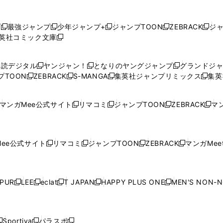
プ
最強ジャンプ
少年ジャンプ+
ジャンプTOON
ZEBRACK
ジ
新
新
新
新
新
英社コミック文庫
し
新
し
し
し
し
い
い
し
い
い
い
ウ
ウ
い
ウ
ウ
ウ
購読デジタル
ヤンジャン！
となりのヤングジャンプ
グランドジ
新
新
新
ィ
ィ
ウ
ィ
ィ
ィ
プTOON
ZEBRACK
S-MANGA
集英社ジャンプリミックス
集英
新
し
新
し
新
し
新
ン
ン
ィ
ン
ン
ン
し
い
し
い
し
い
し
ド
ド
ン
ド
ド
ド
い
ウ
い
ウ
い
ウ
い
ウ
ウ
ド
ウ
ウ
ウ
マンガMee公式サイト
リマコミ
ジャンプTOON
ZEBRACK
マン
新
新
新
新
ウ
ィ
ウ
ィ
ウ
ィ
ウ
で
で
ウ
で
で
で
し
し
し
し
し
ィ
ン
ィ
ン
ィ
ン
ィ
開
開
で
開
開
開
い
い
い
い
い
ン
ド
ン
ド
ン
ド
ン
く
く
開
く
く
く
ウ
ウ
ウ
ウ
ウ
ド
ウ
ド
ウ
ド
ウ
ド
ee公式サイト
リマコミ
ジャンプTOON
ZEBRACK
マンガMeet
く
新
新
新
新
ィ
ィ
ィ
ィ
ィ
ウ
で
ウ
で
ウ
で
ウ
し
し
し
し
ン
ン
ン
ン
ン
で
開
で
開
で
開
で
い
い
い
い
ド
ド
ド
ド
ド
開
く
開
く
開
く
開
ウ
ウ
ウ
ウ
ウ
ウ
ウ
ウ
ウ
PUR
LEE
eclat
T JAPAN
HAPPY PLUS ONE
MEN'S NON-
く
く
く
く
新
新
新
新
新
ィ
ィ
ィ
ィ
で
で
で
で
で
し
し
し
し
し
ン
ン
ン
ン
開
開
開
開
開
い
い
い
い
い
ド
ド
ド
ド
く
く
く
く
く
ウ
ウ
ウ
ウ
ウ
ウ
ウ
ウ
ウ
Sportiva
パラスポ
新
新