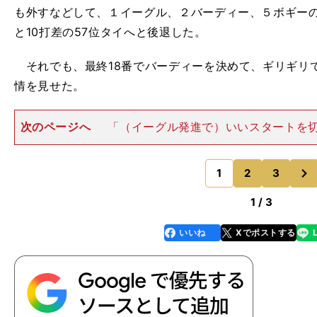
も外すなどして、１イーグル、２バーディー、５ボギーの
と10打差の57位タイへと後退した。
それでも、最終18番でバーディーを決めて、ギリギリ
情を見せた。
次のページへ
「（イーグル発進で）いいスタートを
のほうはパッティングもすごくよかった。でも、途中か
ットが）決まってくれなくなって、ミスパットも少し
次
て......。少ししんどい
1
2
3
のページへ
1 / 3
いいね
Xでポストする
line
faceboo
x
k