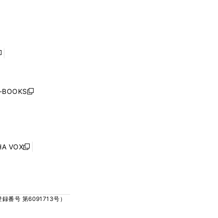
ィ
ィ
で
で
ン
ン
開
開
ド
ド
く
く
ウ
ウ
で
で
開
開
く
く
し
い
ウ
j-BOOKS
新
ィ
し
ン
い
ド
ウ
ウ
ィ
で
ン
HA VOX
開
新
ド
く
し
ウ
い
で
ウ
開
ィ
く
号 第6091713号）
ン
ド