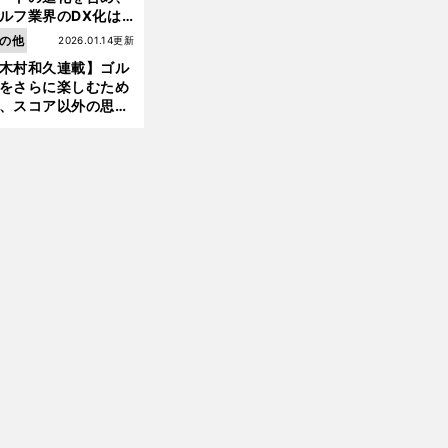
ルフ業界のDX化は
う展開されていくの
の他
2026.01.14更新
前
へ
木村和久連載】ゴル
をさらに楽しむため
、スコア以外の思い
作りにも励んでみて
？