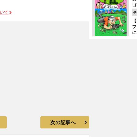
ゴ
ど
ついて
そ
か
ダイを偲ぶ
【
フ
に
出
は
次の記事へ