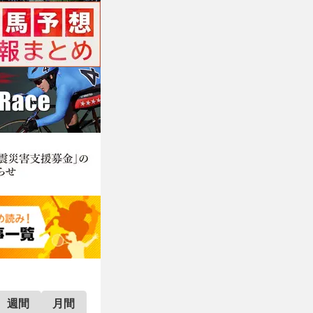
週間
月間