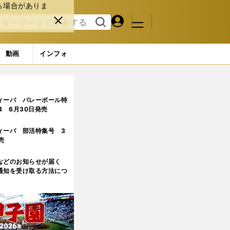
る場合がありま
マイペ
閉じ
検索
メニュ
ー
る
す
ジ
る
動画
インフォ
ィーバ バレーボール特
.4 6月30日発売
ィーバ 部活特集号 3
売
などのお知らせが届く
通知を受け取る方法につ