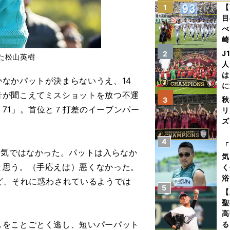
【
1
目
べ
崎
「
J
2
た松山英樹
て
人
は
なかパットが決まらないうえ、14
に
音が聞こえてミスショットを放つ不運
と
秋
3
71」。首位と７打差のイーブンパー
リ
ズ
4
を
「
囲気ではなかった。パットは入らなか
気
と思う。（手応えは）悪くなかった。
く
浴
ど、それに惑わされているようでは
5
太
【
ァ
聖
高
をことごとく逃し、短いパーパット
る