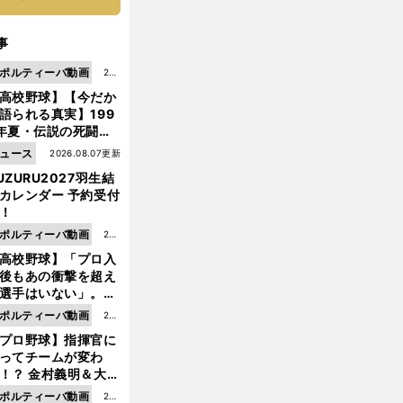
事
ポルティーバ動画
202
高校野球】【今だか
6.0
語られる真実】199
8.0
年夏・伝説の死闘の
7更
中にPL学園に何が起
ュース
2026.08.07更新
新
ていた！？
UZURU2027羽生結
カレンダー 予約受付
！
ポルティーバ動画
202
高校野球】「プロ入
6.0
後もあの衝撃を超え
8.0
選手はいない」。PL
6更
園トリオが衝撃を受
ポルティーバ動画
202
新
た選手
プロ野球】指揮官に
6.0
ってチームが変わ
8.0
！？ 金村義明＆大塚
6更
二が語る歴代監督エ
ポルティーバ動画
202