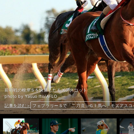
前哨戦の根岸Ｓを快勝したモズアスコット
photo by Yasuo Ito/AFLO
前へ
記事を読む＞
記事を読む＞
記事を読む＞
記事を読む＞
福良GMが語るオリックス低迷の原因と受け継ぎた
復調へのきっかけをつかんだ松山英樹。２年半ぶり
FC東京・森重真人が考える優勝を逃した要因。「C
フェブラリーＳで「二刀流」ＧＩ馬へ。モズアスコ