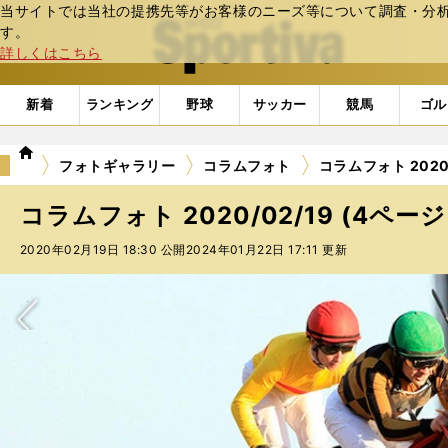
当サイトでは当社の提携先等がお客様のニーズ等について調査・分析し
web Sportiva (webスポルティーバ)
す。
詳しくはこちら
新着
ランキング
野球
サッカー
競馬
ゴル
we
フォトギャラリー
コラムフォト
コラムフォト 2020/
b
ス
コラムフォト 2020/02/19 (4ページ
ポ
ル
2020年02月19日 18:30 公開
2024年01月22日 17:11 更新
テ
ィ
ー
バ
次へ