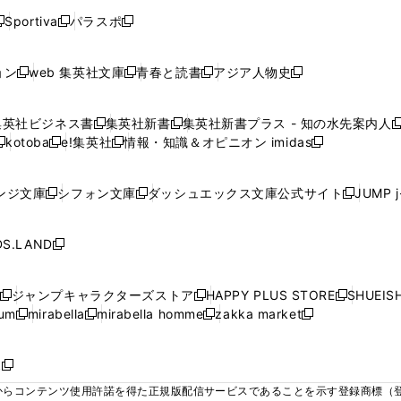
く
く
く
く
く
ウ
ウ
ウ
ウ
ウ
ウ
ウ
ウ
ウ
Sportiva
パラスポ
新
新
ィ
ィ
ィ
ィ
ィ
で
で
で
で
し
し
し
ン
ン
ン
ン
ン
開
開
開
開
い
い
い
ド
ド
ド
ド
ド
ョン
web 集英社文庫
青春と読書
アジア人物史
く
く
く
く
新
新
新
新
ウ
ウ
ウ
ウ
ウ
ウ
ウ
ウ
し
し
し
し
ィ
ィ
ィ
で
で
で
で
で
い
い
い
い
ン
ン
ン
集英社ビジネス書
集英社新書
集英社新書プラス - 知の水先案内人
開
開
開
開
開
新
新
新
ウ
ウ
ウ
ウ
ド
ド
ド
kotoba
e!集英社
情報・知識＆オピニオン imidas
く
く
く
く
く
新
し
新
し
新
ィ
ィ
ィ
ィ
ウ
ウ
ウ
し
し
い
し
い
し
ン
ン
ン
ン
で
で
で
い
い
ウ
い
ウ
い
ド
ド
ド
ド
ンジ文庫
シフォン文庫
ダッシュエックス文庫公式サイト
JUMP 
開
開
開
新
新
新
ウ
ウ
ィ
ウ
ィ
ウ
ウ
ウ
ウ
ウ
く
く
く
し
し
し
ィ
ィ
ン
ィ
ン
ィ
で
で
で
で
い
い
い
ン
ン
ド
ン
ド
ン
S.LAND
開
開
開
開
新
ウ
ウ
ウ
ド
ド
ウ
ド
ウ
ド
く
く
く
く
し
ィ
ィ
ィ
ウ
ウ
で
ウ
で
ウ
い
ン
ン
ン
ジャンプキャラクターズストア
HAPPY PLUS STORE
SHUEIS
で
で
開
で
開
で
新
新
新
ウ
ド
ド
ド
ium
mirabella
mirabella homme
zakka market
開
開
く
開
く
開
し
新
新
新
し
新
し
ィ
ウ
ウ
ウ
く
く
く
く
い
し
し
い
し
し
い
ン
で
で
で
ウ
い
い
ウ
い
い
ウ
ド
ボ
開
開
開
新
ィ
ウ
ウ
ィ
ウ
ウ
ィ
ウ
く
く
く
し
らコンテンツ使用許諾を得た正規版配信サービスであることを示す登録商標（登録番
ン
ィ
ィ
ン
ィ
ィ
ン
で