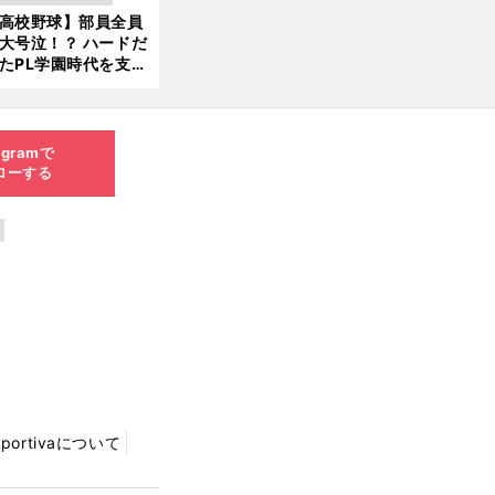
新
ソード
高校野球】部員全員
6.0
大号泣！？ ハードだ
8.0
たPL学園時代を支え
6更
ものとは
新
agramで
ローする
Sportivaについて