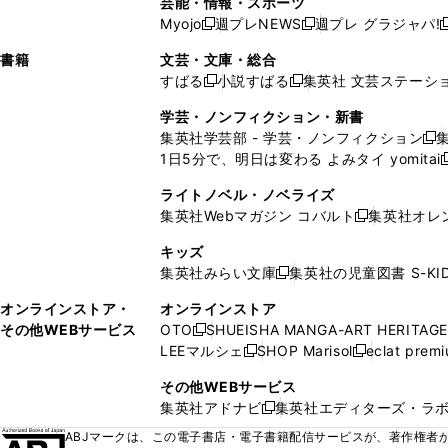
芸能・情報・スポーツ
く
開
く
開
ウ
い
ウ
ウ
ウ
ウ
ド
ウ
ウ
Myojo
週プレNEWS
週プレ グラジャパ!
く
く
新
新
新
ィ
ウ
ィ
ィ
ィ
で
ウ
で
で
し
し
ン
ィ
ン
ン
ン
書籍
文芸・文庫・総合
開
で
開
開
い
い
ド
ン
ド
ド
ド
すばる
小説すばる
集英社 文芸ステーシ
く
開
く
く
新
新
ウ
ウ
ウ
ド
ウ
ウ
ウ
く
し
し
ィ
ィ
学芸・ノンフィクション・新書
で
ウ
で
で
で
い
い
ン
ン
集英社学芸部 - 学芸・ノンフィクション
開
で
開
開
開
新
ウ
ウ
ド
ド
1日5分で、明日は変わる よみタイ yomitai
く
開
く
く
く
し
新
ィ
ィ
ウ
ウ
く
い
ン
ン
ライトノベル・ノベライズ
で
で
ウ
ド
ド
集英社Webマガジン コバルト
集英社オレ
開
開
新
ィ
ウ
ウ
く
く
し
ン
キッズ
で
で
い
ド
集英社みらい文庫
集英社の児童図書 S-KID
開
開
新
ウ
ウ
く
く
し
ィ
オンラインストア・
オンラインストア
で
い
ン
その他WEBサービス
OTO
SHUEISHA MANGA-ART HERITAGE
開
新
ウ
ド
LEEマルシェ
SHOP Marisol
eclat prem
く
し
新
新
ィ
ウ
い
し
し
ン
その他WEBサービス
で
ウ
い
い
ド
集英社アドナビ
集英社エディターズ・ラ
開
新
ィ
ウ
ウ
ウ
く
し
ABJマークは、この電子書店・電子書籍配信サービスが、著作権者か
ン
ィ
ィ
で