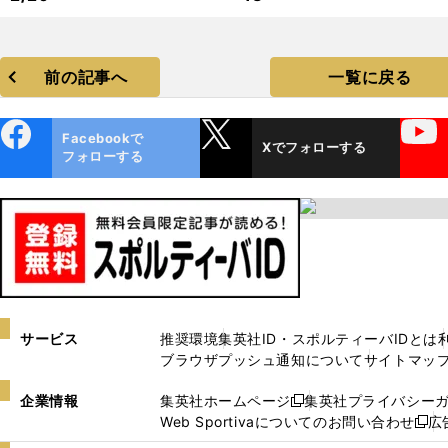
前の記事へ
一覧に戻る
ebo
X
YouTube
Facebookで
Xでフォローする
ok
フォローする
サービス
推奨環境
集英社ID・スポルティーバIDとは
ブラウザプッシュ通知について
サイトマッ
企業情報
集英社ホームページ
集英社プライバシー
新
Web Sportivaについてのお問い合わせ
広
し
新
い
し