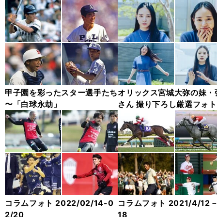
甲子園を彩ったスター選手たち
オリックス宮城大弥の妹・
〜「白球永劫」
さん 撮り下ろし厳選フォ
ャラリー
コラムフォト 2022/02/14-0
コラムフォト 2021/4/12－
2/20
18