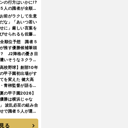
ンの行方はいかに!?
５人の識者が全順位
大胆予想
お前がラクして生意
だな」「あいつ若い
せに」厳しい言葉を
びせられるも佐藤慎
郎が貫いた誇りとフ
1全順位予想 識者５
ンへの思い
が推す優勝候補筆頭
？ J2降格の憂き目
遭いそうな３クラブ
は？
高校野球】創部10年
の甲子園初出場がす
てを変えた 健大高
・青栁監督が語る
機動破壊」はこうし
夏の甲子園2026】
生まれた
優勝は横浜じゃな
」 波乱必至の組み合
せで識者５人が選ん
優勝校はここだ！
見る