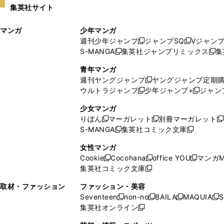
集英社サイト
ウ
い
ィ
ウ
マンガ
少年マンガ
ン
ィ
週刊少年ジャンプ
ジャンプSQ
Vジャン
ド
ン
新
新
S-MANGA
集英社ジャンプリミックス
集
ウ
ド
新
し
し
新
で
ウ
し
い
い
し
青年マンガ
開
で
い
ウ
ウ
い
週刊ヤングジャンプ
ヤングジャンプ定期
新
く
開
ウ
ィ
ィ
ウ
ウルトラジャンプ
少年ジャンプ+
ジャン
新
し
新
く
ィ
ン
ン
ィ
し
い
し
ン
ド
ド
ン
少女マンガ
い
ウ
い
ド
ウ
ウ
ド
りぼん
マーガレット
別冊マーガレット
新
新
新
ウ
ィ
ウ
ウ
で
で
ウ
S-MANGA
集英社コミック文庫
し
新
し
新
ィ
ン
ィ
で
開
開
で
い
し
い
し
ン
ド
ン
女性マンガ
開
く
く
開
ウ
い
ウ
い
ド
ウ
ド
Cookie
Cocohana
office YOU
マンガM
く
く
新
新
新
ィ
ウ
ィ
ウ
ウ
で
ウ
集英社コミック文庫
し
新
し
し
ン
ィ
ン
ィ
で
開
で
い
し
い
い
ド
ン
ド
ン
取材・ファッション
ファッション・美容
開
く
開
ウ
い
ウ
ウ
ウ
ド
ウ
ド
Seventeen
non-no
BAILA
MAQUIA
S
く
く
新
新
新
新
ィ
ウ
ィ
ィ
で
ウ
で
ウ
集英社オンライン
し
新
し
し
し
ン
ィ
ン
ン
開
で
開
で
い
し
い
い
い
ド
ン
ド
ド