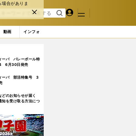
る場合がありま
マイペ
閉じ
検索
メニュ
ー
る
す
ジ
る
動画
インフォ
ィーバ バレーボール特
.4 6月30日発売
ィーバ 部活特集号 3
売
などのお知らせが届く
通知を受け取る方法につ