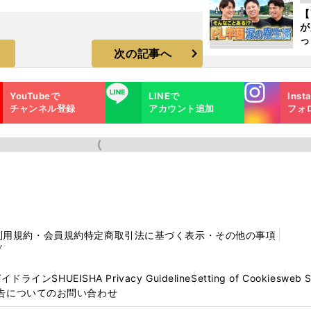
ピ
【
が
っ
次の記事へ
た
Instagra
LINE
YouTubeで
LINEで
Inst
m
チャンネル登録
アカウント追加
フォ
利用規約・会員規約
特定商取引法に基づく表示・その他の事項
プ
ガイドライン
SHUEISHA Privacy Guideline
Setting of Cookies
web 
告についてのお問い合わせ