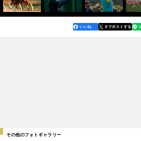
いいね
Xでポストする
line
faceboo
x
k
その他のフォトギャラリー