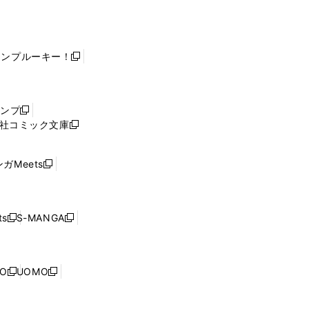
ャンプルーキー！
新
し
い
ウ
ャンプ
新
ィ
社コミック文庫
し
新
ン
い
し
ド
ウ
い
ウ
ガMeets
新
ィ
ウ
で
し
ン
ィ
開
い
ド
ン
く
ウ
ウ
ド
s
S-MANGA
新
新
ィ
で
ウ
し
し
ン
開
で
い
い
ド
く
開
ウ
ウ
ウ
NO
UOMO
く
新
新
ィ
ィ
で
し
し
ン
ン
開
い
い
ド
ド