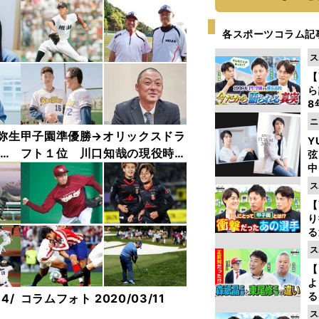
各スポーツコラム記
ス
【
ら
8
最
ニ
き
弥生
甲子園準優勝→オリックスドラ
Y
トギ
フト１位 川口知哉の現役時代
弦
中
と今
ス
【
り
る
学
ス
け
【
よ
る
4/
コラムフォト 2020/03/11
光
ス