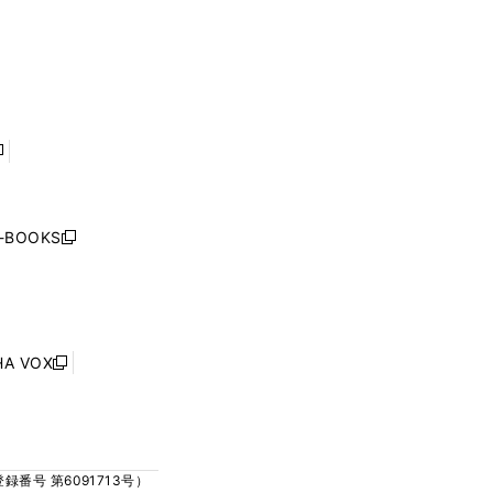
く
ウ
ウ
ウ
ウ
ィ
ィ
で
で
ン
ン
開
開
ド
ド
く
く
ウ
ウ
で
で
開
開
く
く
し
い
ウ
j-BOOKS
新
ィ
し
ン
い
ド
ウ
ウ
ィ
で
ン
HA VOX
開
新
ド
く
し
ウ
い
で
ウ
開
ィ
く
号 第6091713号）
ン