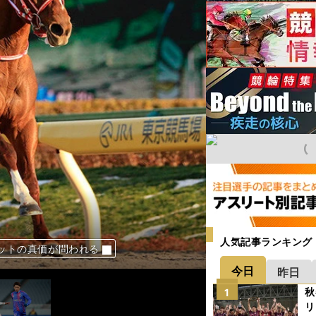
人気記事ランキング
い「古き良き伝統」
の優勝が見えてきた
Bにも責任がある」
ットの真価が問われる
今日
昨日
秋
1
リ