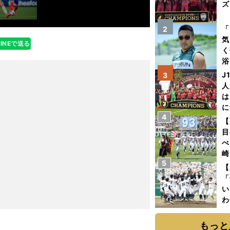
ズ
を
「
2
気
LINEで送る
く
浴
太
J
3
ァ
人
は
に
4
と
【
目
べ
崎
5
「
【
て
「
い
わ
だ
もっと