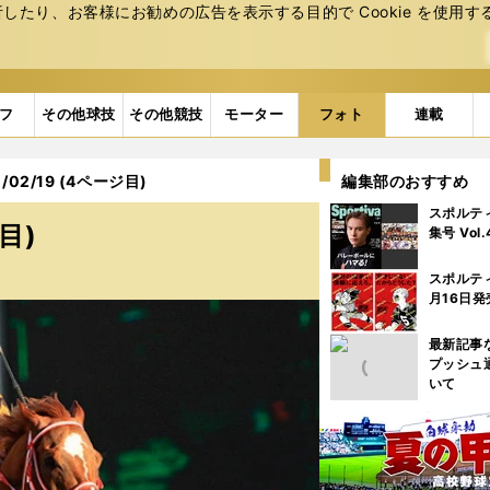
たり、お客様にお勧めの広告を表⽰する⽬的で Cookie を使⽤す
フ
その他球技
その他競技
モーター
フォト
連載
02/19 (4ページ目)
編集部のおすすめ
スポルテ
目)
集号 Vol
スポルテ
月16日発
最新記事
プッシュ
いて