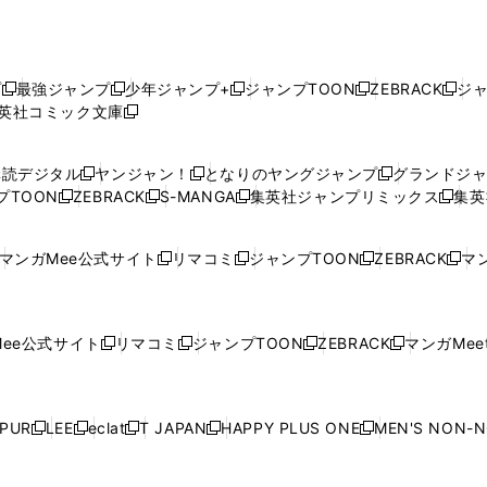
プ
最強ジャンプ
少年ジャンプ+
ジャンプTOON
ZEBRACK
ジ
新
新
新
新
新
英社コミック文庫
し
新
し
し
し
し
い
い
し
い
い
い
ウ
ウ
い
ウ
ウ
ウ
購読デジタル
ヤンジャン！
となりのヤングジャンプ
グランドジ
新
新
新
ィ
ィ
ウ
ィ
ィ
ィ
プTOON
ZEBRACK
S-MANGA
集英社ジャンプリミックス
集英
新
し
新
し
新
し
新
ン
ン
ィ
ン
ン
ン
し
い
し
い
し
い
し
ド
ド
ン
ド
ド
ド
い
ウ
い
ウ
い
ウ
い
ウ
ウ
ド
ウ
ウ
ウ
マンガMee公式サイト
リマコミ
ジャンプTOON
ZEBRACK
マン
新
新
新
新
ウ
ィ
ウ
ィ
ウ
ィ
ウ
で
で
ウ
で
で
で
し
し
し
し
し
ィ
ン
ィ
ン
ィ
ン
ィ
開
開
で
開
開
開
い
い
い
い
い
ン
ド
ン
ド
ン
ド
ン
く
く
開
く
く
く
ウ
ウ
ウ
ウ
ウ
ド
ウ
ド
ウ
ド
ウ
ド
ee公式サイト
リマコミ
ジャンプTOON
ZEBRACK
マンガMeet
く
新
新
新
新
ィ
ィ
ィ
ィ
ィ
ウ
で
ウ
で
ウ
で
ウ
し
し
し
し
ン
ン
ン
ン
ン
で
開
で
開
で
開
で
い
い
い
い
ド
ド
ド
ド
ド
開
く
開
く
開
く
開
ウ
ウ
ウ
ウ
ウ
ウ
ウ
ウ
ウ
PUR
LEE
eclat
T JAPAN
HAPPY PLUS ONE
MEN'S NON-
く
く
く
く
新
新
新
新
新
ィ
ィ
ィ
ィ
で
で
で
で
で
し
し
し
し
し
ン
ン
ン
ン
開
開
開
開
開
い
い
い
い
い
ド
ド
ド
ド