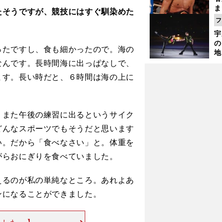
ま
たそうですが、競技にはすぐ馴染めた
越
フ
さ
宇
の
たですし、食も細かったので。海の
地
輔
なんです。長時間海に出っぱなしで、
題
ます。長い時だと、６時間は海の上に
また午後の練習に出るというサイク
どんなスポーツでもそうだと思います
い。だから「食べなさい」と。体重を
がらおにぎりを食べていました。
るのが私の単純なところ。あれよあ
ンになることができました。