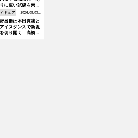
りに重い試練を乗り
え「大胆さ」と「巧
ィギュア
2026.08.03更
」で築いた時代
野昌磨は本田真凜と
新
アイスダンスで新境
を切り開く 高橋大
の証言とも重なる課
と楽しさ
前