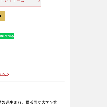
とした」】ーー
は出場されなか
通っていた学校
次
LINEで送る
ついて
、愛媛県生まれ。横浜国立大学卒業