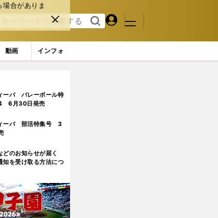
る場合がありま
マイペ
閉じ
検索
メニュ
ー
る
す
ジ
る
動画
インフォ
々が「今の私をつくってくれた」
ィーバ バレーボール特
.4 6月30日発売
ィーバ 部活特集号 3
売
などのお知らせが届く
通知を受け取る方法につ