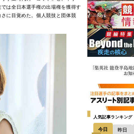
技では全日本選手権の出場権を獲得す
白さに目覚めた。個人競技と団体競
。
人気記事ランキング
今日
昨日