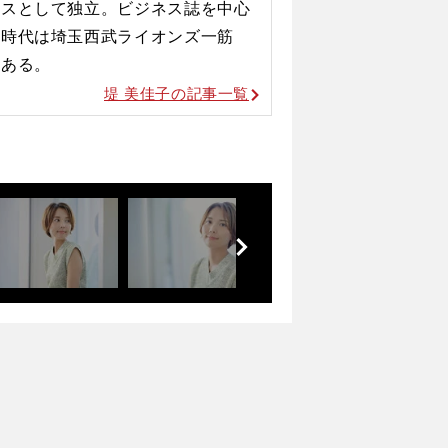
ンスとして独立。ビジネス誌を中心
生時代は埼玉西武ライオンズ一筋
つある。
堤 美佳子の記事一覧
前
へ