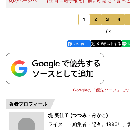
次のページへ
【全日本選手権を目前に断念も「ほっ
G
全日本選手権の出場枠も獲得されたそうですが、大会に
ったとか。 それが中学２年の時だったのですが、当時
の規定で、（平日開催
1
2
3
4
のページへ
1 / 4
いいね
Xでポストする
line
faceboo
x
k
Googleの「優先ソース」に
著者プロフィール
堤 美佳子 (つつみ・みかこ)
ライター・編集者・記者。1993年