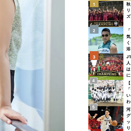
秋
1
リ
ズ
を
「
2
気
く
浴
太
J
3
ァ
人
は
に
4
と
【
「
い
わ
5
だ
河
グ
ッ
り