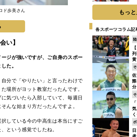
糧
は
ロド歩美さん
もっと
る
各スポーツコラム記
陸
会い】
【
列
メージが強いですが、ご自身のスポー
黄
し
ました。
そ
期
佐
き
自分で「やりたい」と言ったわけで
際
く
分
りた場所がヨット教室だったんです。
代
そ
ブに気づいたら入部していて、毎週日
与
「
も
にそんな始まり方だったんですよ。
気
く
浴
択している今の中高生は本当にすご
ボ
太
た、という感覚でしたね。
日
ァ
者