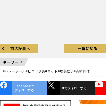
前の記事へ
一覧に戻る
キーワード
#バレーボール
#ヒロド歩美
#ヨット
#堤美佳子
#高校野球
ebo
X
YouTube
Facebookで
Xでフォローする
ok
フォローする