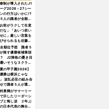
春制が導入されたJ1
ーグ2026－27シー
ンの行方はいかに!?
５人の識者が全順位
大胆予想
お前がラクして生意
だな」「あいつ若い
せに」厳しい言葉を
びせられるも佐藤慎
郎が貫いた誇りとフ
1全順位予想 識者５
ンへの思い
が推す優勝候補筆頭
？ J2降格の憂き目
遭いそうな３クラブ
は？
夏の甲子園2026】
優勝は横浜じゃな
」 波乱必至の組み合
せで識者５人が選ん
優勝校はここだ！
村勇輝がサマーリー
で示したリーダーシ
プと悔し涙 ２年ぶ
の日本代表の舞台を