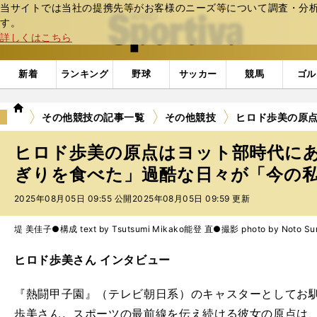
当サイトでは当社の提携先等がお客様のニーズ等について調査・分析し
web Sportiva (webスポルティーバ)
す。
詳しくはこちら
新着
ランキング
野球
サッカー
競馬
ゴル
we
その他競技の記事一覧
その他競技
ヒロド歩美の原
b
ス
ヒロド歩美の原点はヨット部時代にあ
ポ
ル
ぎりを食べた」過酷な日々が「今の
テ
2025年08月05日 09:55 公開
2025年08月05日 09:59 更新
ィ
ー
バ
堤 美佳子●構成 text by Tsutsumi Mikako
能登 直●撮影 photo by Noto Su
ヒロド歩美さん インタビュー
『熱闘甲子園』（テレビ朝日系）のキャスターとしてお
歩美さん。スポーツの最前線を伝え続ける彼女の原点は