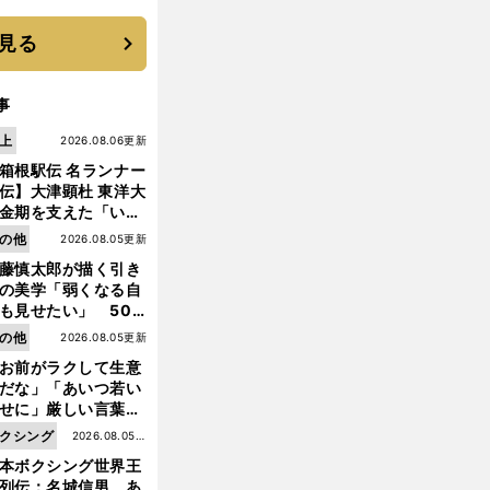
に３年目のNBA挑戦
続く
見る
事
上
2026.08.06更新
箱根駅伝 名ランナー
伝】大津顕杜 東洋大
金期を支えた「いぶ
銀」の存在 最後は同
の他
2026.08.05更新
の設楽兄弟も受賞で
藤慎太郎が描く引き
なかった金栗杯に輝
の美学「弱くなる自
も見せたい」 50
の競輪人生に影響を
の他
2026.08.05更新
える伏見俊昭の死に
お前がラクして生意
言及
だな」「あいつ若い
せに」厳しい言葉を
びせられるも佐藤慎
クシング
2026.08.05更
郎が貫いた誇りとフ
本ボクシング世界王
新
ンへの思い
列伝：名城信男 あ