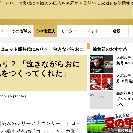
たり、お客様にお勧めの広告を表⽰する⽬的で Cookie を使⽤す
フ
その他球技
その他競技
モーター
フォト
連載
点はヨット部時代にあり？ 「泣きながらおにぎりを食べた」過酷な日
編集部のおすすめ
スポルテ
り？ 「泣きながらおに
集号 Vol
私をつくってくれた」
スポルテ
月16日発
最新記事
nao（a presto）
プッシュ
いて
馴染みのフリーアナウンサー、ヒロド
、小学生時代の「ヨット」と、中学