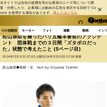
当サイトでは当社の提携先等がお客様のニーズ等について調
査・分析したり、お客様にお勧めの広告を表⽰する⽬的で Co
閉じ
okie を使⽤する場合があります。
詳しくはこちら
る
マイペ
web Sportiva (webスポルティーバ)
検索
メニュ
we
ー
その他競技の記事一覧
その他競技
その他
松山
b
ジ
その他競技
モーター
フォト
連載
動画
イン
ス
松山恭助を襲ったパリ五輪本番前のアクシデ
ポ
ント 団体戦までの３日間「ズタボロだっ
ル
た」状態で考えたこと (5ページ目)
テ
ィ
2024年12月31日 07:05 公開
2024年12月31日 07:06 更新
ー
バ
折山淑美●取材・文 text by Oriyama Toshimi