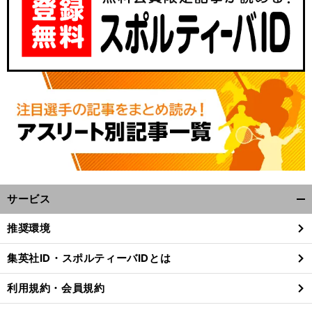
サービス
開
く/
推奨環境
閉
じ
集英社ID・スポルティーバIDとは
る
利用規約・会員規約