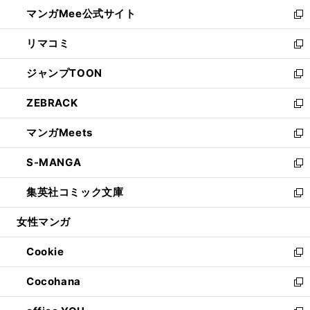
ン
ウ
し
マンガMee公式サイト
く
ド
ィ
い
新
ウ
ン
ウ
し
リマコミ
で
ド
ィ
い
新
開
ウ
ン
ウ
し
ジャンプTOON
く
で
ド
ィ
い
新
開
ウ
ン
ウ
し
ZEBRACK
く
で
ド
ィ
い
新
開
ウ
ン
ウ
し
マンガMeets
く
で
ド
ィ
い
新
開
ウ
ン
ウ
し
S-MANGA
く
で
ド
ィ
い
新
開
ウ
ン
ウ
し
集英社コミック文庫
く
で
ド
ィ
い
新
開
ウ
ン
ウ
し
女性マンガ
く
で
ド
ィ
い
開
ウ
ン
ウ
Cookie
く
で
ド
ィ
新
開
ウ
ン
し
Cocohana
く
で
ド
い
新
開
ウ
ウ
し