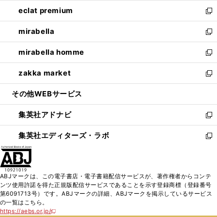
開
ウ
ン
ウ
し
eclat premium
く
で
ド
ィ
い
新
開
ウ
ン
ウ
し
mirabella
く
で
ド
ィ
い
新
開
ウ
ン
ウ
し
mirabella homme
く
で
ド
ィ
い
新
開
ウ
ン
ウ
し
zakka market
く
で
ド
ィ
い
新
開
ウ
ン
ウ
し
その他WEBサービス
く
で
ド
ィ
い
開
ウ
ン
ウ
集英社アドナビ
く
で
ド
ィ
新
開
ウ
ン
し
集英社エディターズ・ラボ
く
で
ド
い
新
開
ウ
ウ
し
く
で
ィ
い
開
ン
ウ
ABJマークは、この電子書店・電子書籍配信サービスが、著作権者からコンテ
く
ド
ィ
ンツ使用許諾を得た正規版配信サービスであることを示す登録商標（登録番号
ウ
ン
第6091713号）です。ABJマークの詳細、ABJマークを掲示しているサービス
で
ド
の一覧はこちら。
開
ウ
https://aebs.or.jp/
新