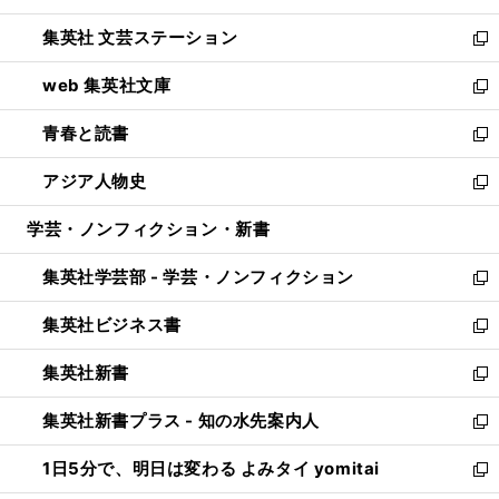
開
ウ
し
集英社 文芸ステーション
く
ィ
い
新
ン
ウ
し
web 集英社文庫
ド
ィ
い
新
ウ
ン
ウ
し
青春と読書
で
ド
ィ
い
新
開
ウ
ン
ウ
し
アジア人物史
く
で
ド
ィ
い
新
開
ウ
ン
ウ
し
学芸・ノンフィクション・新書
く
で
ド
ィ
い
開
ウ
ン
ウ
集英社学芸部 - 学芸・ノンフィクション
く
で
ド
ィ
新
開
ウ
ン
し
集英社ビジネス書
く
で
ド
い
新
開
ウ
ウ
し
集英社新書
く
で
ィ
い
新
開
ン
ウ
し
集英社新書プラス - 知の水先案内人
く
ド
ィ
い
新
ウ
ン
ウ
し
1日5分で、明日は変わる よみタイ yomitai
で
ド
ィ
い
新
開
ウ
ン
ウ
し