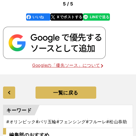
5 / 5
いいね
Xでポストする
LINEで送る
line
faceboo
x
k
Googleの「優先ソース」について
一覧に戻る
キーワード
#オリンピック
#パリ五輪
#フェンシング
#フルーレ
#松山恭助
編集部のおすすめ