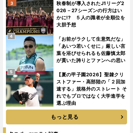
秋春制が導入されたJ1リーグ2
3
026－27シーズンの行方はい
かに!? ５人の識者が全順位を
大胆予想
4
「お前がラクして生意気だな」
「あいつ若いくせに」厳しい言
葉を浴びせられるも佐藤慎太郎
が貫いた誇りとファンへの思い
5
【夏の甲子園2026】聖隷クリ
ストファー・高部陸の「２回加
速する」規格外のストレート そ
れでもプロではなく大学進学を
選ぶ理由
もっと見る