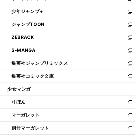
開
ウ
ン
ウ
し
少年ジャンプ+
く
で
ド
ィ
い
新
開
ウ
ン
ウ
し
ジャンプTOON
く
で
ド
ィ
い
新
開
ウ
ン
ウ
し
ZEBRACK
く
で
ド
ィ
い
新
開
ウ
ン
ウ
し
S-MANGA
く
で
ド
ィ
い
新
開
ウ
ン
ウ
し
集英社ジャンプリミックス
く
で
ド
ィ
い
新
開
ウ
ン
ウ
し
集英社コミック文庫
く
で
ド
ィ
い
新
開
ウ
ン
ウ
し
少女マンガ
く
で
ド
ィ
い
開
ウ
ン
ウ
りぼん
く
で
ド
ィ
新
開
ウ
ン
し
マーガレット
く
で
ド
い
新
開
ウ
ウ
し
別冊マーガレット
く
で
ィ
い
新
開