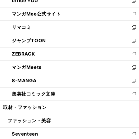
office YOU
く
で
ィ
い
新
開
ン
ウ
し
マンガMee公式サイト
く
ド
ィ
い
新
ウ
ン
ウ
し
リマコミ
で
ド
ィ
い
新
開
ウ
ン
ウ
し
ジャンプTOON
く
で
ド
ィ
い
新
開
ウ
ン
ウ
し
ZEBRACK
く
で
ド
ィ
い
新
開
ウ
ン
ウ
し
マンガMeets
く
で
ド
ィ
い
新
開
ウ
ン
ウ
し
S-MANGA
く
で
ド
ィ
い
新
開
ウ
ン
ウ
し
集英社コミック文庫
く
で
ド
ィ
い
新
開
ウ
ン
ウ
し
取材・ファッション
く
で
ド
ィ
い
開
ウ
ン
ウ
ファッション・美容
く
で
ド
ィ
開
ウ
ン
Seventeen
く
で
ド
新