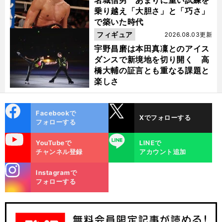
乗り越え「大胆さ」と「巧さ」
で築いた時代
フィギュア
2026.08.03更新
宇野昌磨は本田真凜とのアイス
ダンスで新境地を切り開く 高
橋大輔の証言とも重なる課題と
楽しさ
cebo
X
Facebookで
Xでフォローする
ok
フォローする
uTube
LINE
YouTubeで
LINEで
チャンネル登録
アカウント追加
stagra
Instagramで
m
フォローする