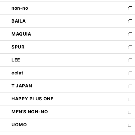
開
ウ
し
non-no
く
で
い
新
開
ウ
し
BAILA
く
ィ
い
新
ン
ウ
し
MAQUIA
ド
ィ
い
新
ウ
ン
ウ
し
SPUR
で
ド
ィ
い
新
開
ウ
ン
ウ
し
LEE
く
で
ド
ィ
い
新
開
ウ
ン
ウ
し
eclat
く
で
ド
ィ
い
新
開
ウ
ン
ウ
し
T JAPAN
く
で
ド
ィ
い
新
開
ウ
ン
ウ
し
HAPPY PLUS ONE
く
で
ド
ィ
い
新
開
ウ
ン
ウ
し
MEN'S NON-NO
く
で
ド
ィ
い
新
開
ウ
ン
ウ
し
UOMO
く
で
ド
ィ
い
新
開
ウ
ン
ウ
し