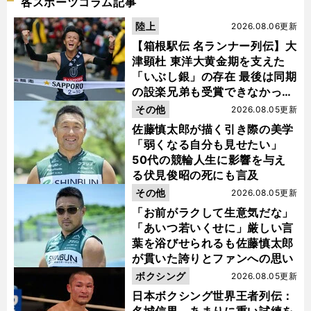
各スポーツコラム記事
陸上
2026.08.06更新
【箱根駅伝 名ランナー列伝】大
津顕杜 東洋大黄金期を支えた
「いぶし銀」の存在 最後は同期
の設楽兄弟も受賞できなかった
金栗杯に輝く
その他
2026.08.05更新
佐藤慎太郎が描く引き際の美学
「弱くなる自分も見せたい」
50代の競輪人生に影響を与え
る伏見俊昭の死にも言及
その他
2026.08.05更新
「お前がラクして生意気だな」
「あいつ若いくせに」厳しい言
葉を浴びせられるも佐藤慎太郎
が貫いた誇りとファンへの思い
ボクシング
2026.08.05更新
日本ボクシング世界王者列伝：
名城信男 あまりに重い試練を