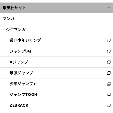
ウ
集英社サイト
ィ
開
ン
く/
マンガ
ド
閉
ウ
じ
少年マンガ
で
る
開
週刊少年ジャンプ
く
新
し
ジャンプSQ
い
新
ウ
し
Vジャンプ
ィ
い
新
ン
ウ
し
最強ジャンプ
ド
ィ
い
新
ウ
ン
ウ
し
少年ジャンプ+
で
ド
ィ
い
新
開
ウ
ン
ウ
し
ジャンプTOON
く
で
ド
ィ
い
新
開
ウ
ン
ウ
し
ZEBRACK
く
で
ド
ィ
い
新
開
ウ
ン
ウ
し