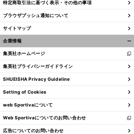
特定商取引法に基づく表示・その他の事項
ブラウザプッシュ通知について
サイトマップ
企業情報
開
く/
集英社ホームページ
新
閉
し
じ
集英社プライバシーガイドライン
い
る
ウ
SHUEISHA Privacy Guideline
ィ
ン
Setting of Cookies
ド
ウ
web Sportivaについて
で
開
Web Sportivaについてのお問い合わせ
く
新
し
広告についてのお問い合わせ
い