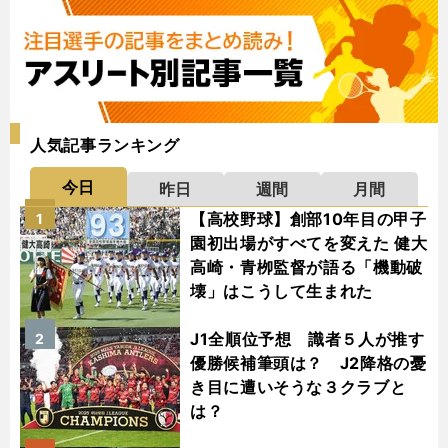
人気記事ランキング
今日
昨日
週間
月間
【高校野球】創部10年目の甲子
1
園初出場がすべてを変えた 健大
高崎・青栁監督が語る「機動破
壊」はこうして生まれた
J1全順位予想 識者５人が推す
2
優勝候補筆頭は？ J2降格の憂
き目に遭いそうな３クラブと
は？