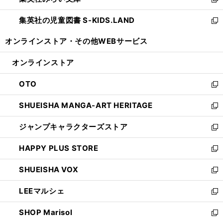
ィ
新
開
ウ
ン
し
集英社の児童図書 S-KIDS.LAND
く
で
ド
い
新
開
ウ
ウ
し
オンラインストア・
その他WEBサービス
く
で
ィ
い
開
ン
ウ
オンラインストア
く
ド
ィ
ウ
ン
OTO
で
ド
新
開
ウ
し
SHUEISHA MANGA-ART HERITAGE
く
で
い
新
開
ウ
し
ジャンプキャラクターズストア
く
ィ
い
新
ン
ウ
し
HAPPY PLUS STORE
ド
ィ
い
新
ウ
ン
ウ
し
SHUEISHA VOX
で
ド
ィ
い
新
開
ウ
ン
ウ
し
LEEマルシェ
く
で
ド
ィ
い
新
開
ウ
ン
ウ
し
SHOP Marisol
く
で
ド
ィ
い
新