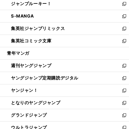
ジャンプルーキー！
く
で
ド
ィ
い
新
開
ウ
ン
ウ
し
S-MANGA
く
で
ド
ィ
い
新
開
ウ
ン
ウ
し
集英社ジャンプリミックス
く
で
ド
ィ
い
新
開
ウ
ン
ウ
し
集英社コミック文庫
く
で
ド
ィ
い
新
開
ウ
ン
ウ
し
青年マンガ
く
で
ド
ィ
い
開
ウ
ン
ウ
週刊ヤングジャンプ
く
で
ド
ィ
新
開
ウ
ン
し
ヤングジャンプ定期購読デジタル
く
で
ド
い
新
開
ウ
ウ
し
ヤンジャン！
く
で
ィ
い
新
開
ン
ウ
し
となりのヤングジャンプ
く
ド
ィ
い
新
ウ
ン
ウ
し
グランドジャンプ
で
ド
ィ
い
新
開
ウ
ン
ウ
し
ウルトラジャンプ
く
で
ド
ィ
い
新