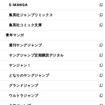
ン
ウ
し
S-MANGA
く
で
ド
ィ
い
新
開
ウ
ン
ウ
し
集英社ジャンプリミックス
く
で
ド
ィ
い
新
開
ウ
ン
ウ
し
集英社コミック文庫
く
で
ド
ィ
い
新
開
ウ
ン
ウ
し
青年マンガ
く
で
ド
ィ
い
開
ウ
ン
ウ
週刊ヤングジャンプ
く
で
ド
ィ
新
開
ウ
ン
し
ヤングジャンプ定期購読デジタル
く
で
ド
い
新
開
ウ
ウ
し
ヤンジャン！
く
で
ィ
い
新
開
ン
ウ
し
となりのヤングジャンプ
く
ド
ィ
い
新
ウ
ン
ウ
し
グランドジャンプ
で
ド
ィ
い
新
開
ウ
ン
ウ
し
ウルトラジャンプ
く
で
ド
ィ
い
新
開
ウ
ン
ウ
し