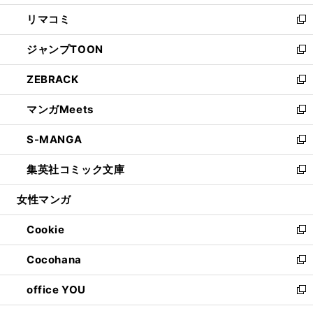
ウ
ン
ウ
し
リマコミ
で
ド
ィ
い
新
開
ウ
ン
ウ
し
ジャンプTOON
く
で
ド
ィ
い
新
開
ウ
ン
ウ
し
ZEBRACK
く
で
ド
ィ
い
新
開
ウ
ン
ウ
し
マンガMeets
く
で
ド
ィ
い
新
開
ウ
ン
ウ
し
S-MANGA
く
で
ド
ィ
い
新
開
ウ
ン
ウ
し
集英社コミック文庫
く
で
ド
ィ
い
新
開
ウ
ン
ウ
し
女性マンガ
く
で
ド
ィ
い
開
ウ
ン
ウ
Cookie
く
で
ド
ィ
新
開
ウ
ン
し
Cocohana
く
で
ド
い
新
開
ウ
ウ
し
office YOU
く
で
ィ
い
新
開
ン
ウ
し