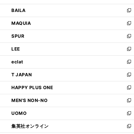
開
ウ
し
BAILA
く
ィ
い
新
ン
ウ
し
MAQUIA
ド
ィ
い
新
ウ
ン
ウ
し
SPUR
で
ド
ィ
い
新
開
ウ
ン
ウ
し
LEE
く
で
ド
ィ
い
新
開
ウ
ン
ウ
し
eclat
く
で
ド
ィ
い
新
開
ウ
ン
ウ
し
T JAPAN
く
で
ド
ィ
い
新
開
ウ
ン
ウ
し
HAPPY PLUS ONE
く
で
ド
ィ
い
新
開
ウ
ン
ウ
し
MEN'S NON-NO
く
で
ド
ィ
い
新
開
ウ
ン
ウ
し
UOMO
く
で
ド
ィ
い
新
開
ウ
ン
ウ
し
集英社オンライン
く
で
ド
ィ
い
新
開
ウ
ン
ウ
し