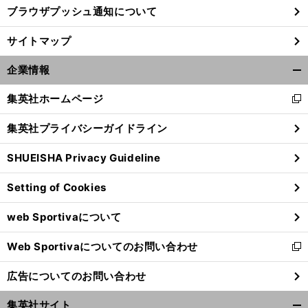
ブラウザプッシュ通知について
サイトマップ
企業情報
開
く/
集英社ホームページ
新
閉
し
じ
集英社プライバシーガイドライン
い
る
ウ
SHUEISHA Privacy Guideline
ィ
ン
Setting of Cookies
ド
ウ
web Sportivaについて
で
開
Web Sportivaについてのお問い合わせ
く
新
し
広告についてのお問い合わせ
い
ウ
集英社サイト
ィ