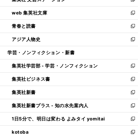
ィ
い
新
ン
ウ
し
web 集英社文庫
ド
ィ
い
新
ウ
ン
ウ
し
青春と読書
で
ド
ィ
い
新
開
ウ
ン
ウ
し
アジア人物史
く
で
ド
ィ
い
新
開
ウ
ン
ウ
し
学芸・ノンフィクション・新書
く
で
ド
ィ
い
開
ウ
ン
ウ
集英社学芸部 - 学芸・ノンフィクション
く
で
ド
ィ
新
開
ウ
ン
し
集英社ビジネス書
く
で
ド
い
新
開
ウ
ウ
し
集英社新書
く
で
ィ
い
新
開
ン
ウ
し
集英社新書プラス - 知の水先案内人
く
ド
ィ
い
新
ウ
ン
ウ
し
1日5分で、明日は変わる よみタイ yomitai
で
ド
ィ
い
新
開
ウ
ン
ウ
し
kotoba
く
で
ド
ィ
い
新