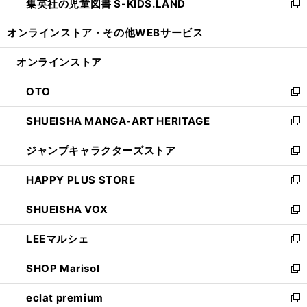
集英社の児童図書 S-KIDS.LAND
く
で
ド
い
新
開
ウ
ウ
し
オンラインストア・
その他WEBサービス
く
で
ィ
い
開
ン
ウ
オンラインストア
く
ド
ィ
ウ
ン
OTO
で
ド
新
開
ウ
し
SHUEISHA MANGA-ART HERITAGE
く
で
い
新
開
ウ
し
ジャンプキャラクターズストア
く
ィ
い
新
ン
ウ
し
HAPPY PLUS STORE
ド
ィ
い
新
ウ
ン
ウ
し
SHUEISHA VOX
で
ド
ィ
い
新
開
ウ
ン
ウ
し
LEEマルシェ
く
で
ド
ィ
い
新
開
ウ
ン
ウ
し
SHOP Marisol
く
で
ド
ィ
い
新
開
ウ
ン
ウ
し
eclat premium
く
で
ド
ィ
い
新