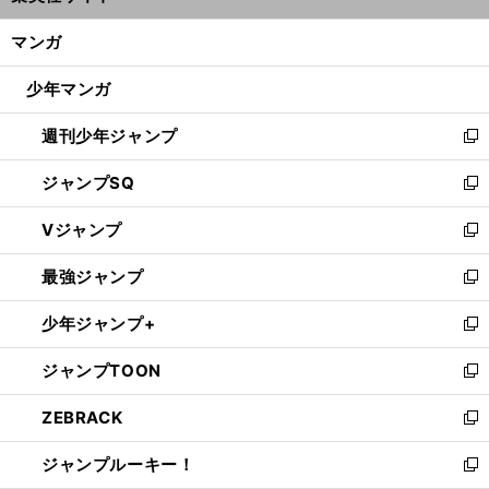
開
ン
く/
マンガ
ド
閉
ウ
じ
少年マンガ
で
る
開
週刊少年ジャンプ
く
新
し
ジャンプSQ
い
新
ウ
し
Vジャンプ
ィ
い
新
ン
ウ
し
最強ジャンプ
ド
ィ
い
新
ウ
ン
ウ
し
少年ジャンプ+
で
ド
ィ
い
新
開
ウ
ン
ウ
し
ジャンプTOON
く
で
ド
ィ
い
新
開
ウ
ン
ウ
し
ZEBRACK
く
で
ド
ィ
い
新
開
ウ
ン
ウ
し
ジャンプルーキー！
く
で
ド
ィ
い
新
開
ウ