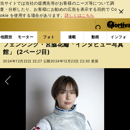
当サイトでは当社の提携先等がお客様のニーズ等について調
査・分析したり、お客様にお勧めの広告を表⽰する⽬的で Co
閉じ
okie を使⽤する場合があります。
詳しくはこちら
る
マイペ
web Sportiva (webスポルティーバ)
検索
メニュ
we
ー
フォトギャラリー
スポーツビーナスギャラリー
フェ
b
ジ
の他競技
モーター
フォト
連載
動画
インフォ
ス
フェンシング・宮脇花綸「インタビュー写真
ポ
館」 (2ページ目)
ル
テ
2024年12月22日 22:27 公開
2024年12月22日 22:30 更新
ィ
ー
バ
次へ