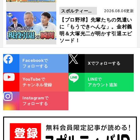
スポルティーバ
2026.08.06更新
動画
【プロ野球】先輩たちの気遣い
に「もうできへんな」。金村義
明＆大塚光二が明かす引退エピ
ソード！
cebo
X
Facebookで
Xでフォローする
ok
フォローする
uTube
LINE
YouTubeで
LINEで
チャンネル登録
アカウント追加
stagra
Instagramで
m
フォローする