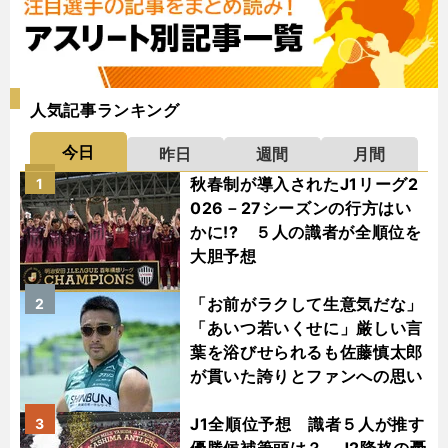
人気記事ランキング
今日
昨日
週間
月間
秋春制が導入されたJ1リーグ2
1
026－27シーズンの行方はい
かに!? ５人の識者が全順位を
大胆予想
「お前がラクして生意気だな」
2
「あいつ若いくせに」厳しい言
葉を浴びせられるも佐藤慎太郎
が貫いた誇りとファンへの思い
J1全順位予想 識者５人が推す
3
優勝候補筆頭は？ J2降格の憂