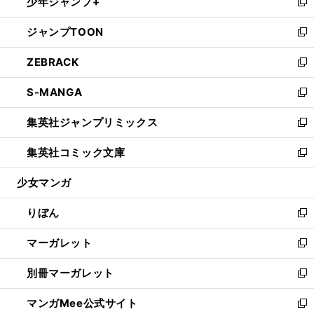
少年ジャンプ+
く
で
ド
ィ
い
新
開
ウ
ン
ウ
し
ジャンプTOON
く
で
ド
ィ
い
新
開
ウ
ン
ウ
し
ZEBRACK
く
で
ド
ィ
い
新
開
ウ
ン
ウ
し
S-MANGA
く
で
ド
ィ
い
新
開
ウ
ン
ウ
し
集英社ジャンプリミックス
く
で
ド
ィ
い
新
開
ウ
ン
ウ
し
集英社コミック文庫
く
で
ド
ィ
い
新
開
ウ
ン
ウ
し
少女マンガ
く
で
ド
ィ
い
開
ウ
ン
ウ
りぼん
く
で
ド
ィ
新
開
ウ
ン
し
マーガレット
く
で
ド
い
新
開
ウ
ウ
し
別冊マーガレット
く
で
ィ
い
新
開
ン
ウ
し
マンガMee公式サイト
く
ド
ィ
い
新