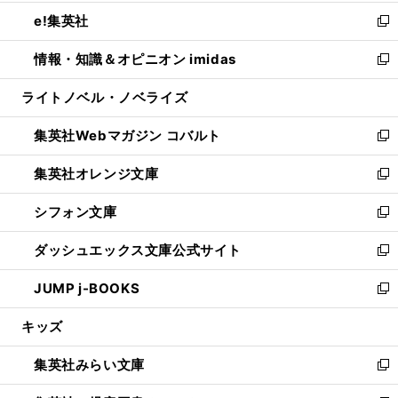
開
ウ
ン
ウ
し
e!集英社
く
で
ド
ィ
い
新
開
ウ
ン
ウ
し
情報・知識＆オピニオン imidas
く
で
ド
ィ
い
新
開
ウ
ン
ウ
し
ライトノベル・ノベライズ
く
で
ド
ィ
い
開
ウ
ン
ウ
集英社Webマガジン コバルト
く
で
ド
ィ
新
開
ウ
ン
し
集英社オレンジ文庫
く
で
ド
い
新
開
ウ
ウ
し
シフォン文庫
く
で
ィ
い
新
開
ン
ウ
し
ダッシュエックス文庫公式サイト
く
ド
ィ
い
新
ウ
ン
ウ
し
JUMP j-BOOKS
で
ド
ィ
い
新
開
ウ
ン
ウ
し
キッズ
く
で
ド
ィ
い
開
ウ
ン
ウ
集英社みらい文庫
く
で
ド
ィ
新
開
ウ
ン
し