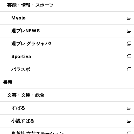
芸能・情報・スポーツ
く
で
ド
ィ
い
開
ウ
ン
ウ
Myojo
く
で
ド
ィ
新
開
ウ
ン
し
週プレNEWS
く
で
ド
い
新
開
ウ
ウ
し
週プレ グラジャパ!
く
で
ィ
い
新
開
ン
ウ
し
Sportiva
く
ド
ィ
い
新
ウ
ン
ウ
し
パラスポ
で
ド
ィ
い
新
開
ウ
ン
ウ
し
書籍
く
で
ド
ィ
い
開
ウ
ン
ウ
文芸・文庫・総合
く
で
ド
ィ
開
ウ
ン
すばる
く
で
ド
新
開
ウ
し
小説すばる
く
で
い
新
開
ウ
し
集英社 文芸ステーション
く