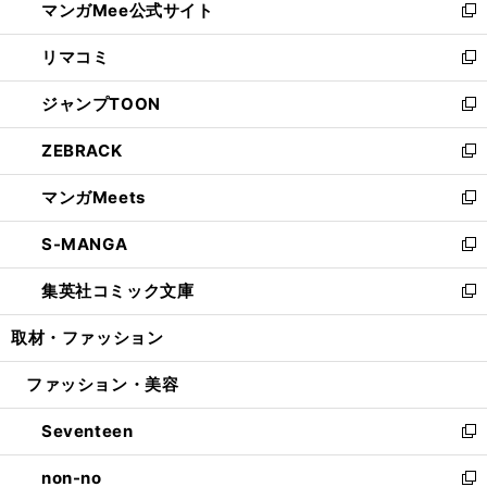
マンガMee公式サイト
く
ド
ィ
い
新
ウ
ン
ウ
し
リマコミ
で
ド
ィ
い
新
開
ウ
ン
ウ
し
ジャンプTOON
く
で
ド
ィ
い
新
開
ウ
ン
ウ
し
ZEBRACK
く
で
ド
ィ
い
新
開
ウ
ン
ウ
し
マンガMeets
く
で
ド
ィ
い
新
開
ウ
ン
ウ
し
S-MANGA
く
で
ド
ィ
い
新
開
ウ
ン
ウ
し
集英社コミック文庫
く
で
ド
ィ
い
新
開
ウ
ン
ウ
し
取材・ファッション
く
で
ド
ィ
い
開
ウ
ン
ウ
ファッション・美容
く
で
ド
ィ
開
ウ
ン
Seventeen
く
で
ド
新
開
ウ
し
non-no
く
で
い
新