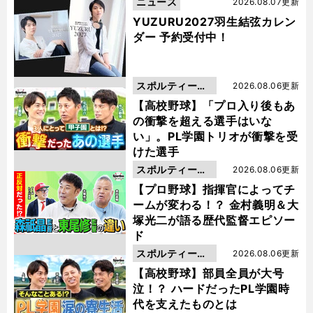
ニュース
2026.08.07更新
YUZURU2027羽生結弦カレン
ダー 予約受付中！
スポルティーバ
2026.08.06更新
動画
【高校野球】「プロ入り後もあ
の衝撃を超える選手はいな
い」。PL学園トリオが衝撃を受
けた選手
スポルティーバ
2026.08.06更新
動画
【プロ野球】指揮官によってチ
ームが変わる！？ 金村義明＆大
塚光二が語る歴代監督エピソー
ド
スポルティーバ
2026.08.06更新
動画
【高校野球】部員全員が大号
泣！？ ハードだったPL学園時
代を支えたものとは