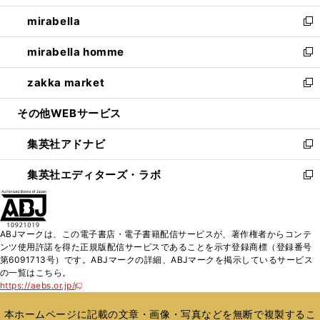
開
ウ
ン
ウ
し
mirabella
く
で
ド
ィ
い
新
開
ウ
ン
ウ
し
mirabella homme
く
で
ド
ィ
い
新
開
ウ
ン
ウ
し
zakka market
く
で
ド
ィ
い
新
開
ウ
ン
ウ
し
その他WEBサービス
く
で
ド
ィ
い
開
ウ
ン
ウ
集英社アドナビ
く
で
ド
ィ
新
開
ウ
ン
し
集英社エディターズ・ラボ
く
で
ド
い
新
開
ウ
ウ
し
く
で
ィ
い
開
ン
ウ
ABJマークは、この電子書店・電子書籍配信サービスが、著作権者からコンテ
く
ド
ィ
ンツ使用許諾を得た正規版配信サービスであることを示す登録商標（登録番号
ウ
ン
第6091713号）です。ABJマークの詳細、ABJマークを掲示しているサービス
で
ド
の一覧はこちら。
開
ウ
https://aebs.or.jp/
新
く
で
し
い
開
本ホームページに記載の文章・画像・写真などを無断で複製するこ