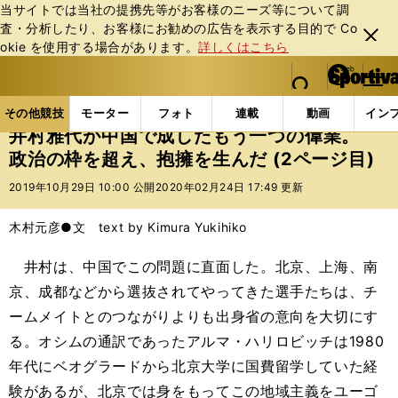
当サイトでは当社の提携先等がお客様のニーズ等について調
査・分析したり、お客様にお勧めの広告を表⽰する⽬的で Co
閉じ
okie を使⽤する場合があります。
詳しくはこちら
る
マイペ
web Sportiva (webスポルティーバ)
検索
メニュ
we
ー
その他競技の記事一覧
その他競技
その他
井村
b
ジ
その他競技
モーター
フォト
連載
動画
イン
ス
井村雅代が中国で成したもう一つの偉業。
ポ
政治の枠を超え、抱擁を生んだ (2ページ目)
ル
テ
2019年10月29日 10:00 公開
2020年02月24日 17:49 更新
ィ
ー
木村元彦●文 text by Kimura Yukihiko
バ
井村は、中国でこの問題に直面した。北京、上海、南
京、成都などから選抜されてやってきた選手たちは、チ
ームメイトとのつながりよりも出身省の意向を大切にす
る。オシムの通訳であったアルマ・ハリロビッチは1980
年代にベオグラードから北京大学に国費留学していた経
験があるが、北京では身をもってこの地域主義をユーゴ