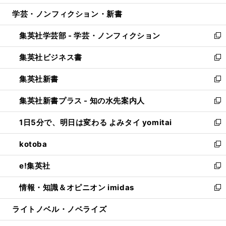
開
ウ
ン
ウ
し
学芸・ノンフィクション・新書
く
で
ド
ィ
い
開
ウ
ン
ウ
集英社学芸部 - 学芸・ノンフィクション
く
で
ド
ィ
新
開
ウ
ン
し
集英社ビジネス書
く
で
ド
い
新
開
ウ
ウ
し
集英社新書
く
で
ィ
い
新
開
ン
ウ
し
集英社新書プラス - 知の水先案内人
く
ド
ィ
い
新
ウ
ン
ウ
し
1日5分で、明日は変わる よみタイ yomitai
で
ド
ィ
い
新
開
ウ
ン
ウ
し
kotoba
く
で
ド
ィ
い
新
開
ウ
ン
ウ
し
e!集英社
く
で
ド
ィ
い
新
開
ウ
ン
ウ
し
情報・知識＆オピニオン imidas
く
で
ド
ィ
い
新
開
ウ
ン
ウ
し
ライトノベル・ノベライズ
く
で
ド
ィ
い
開
ウ
ン
ウ