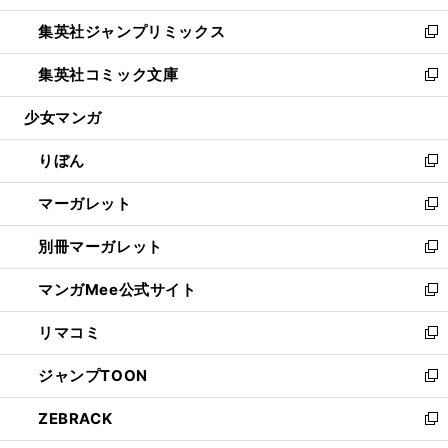
開
ウ
ン
ウ
し
集英社ジャンプリミックス
く
で
ド
ィ
い
新
開
ウ
ン
ウ
し
集英社コミック文庫
く
で
ド
ィ
い
新
開
ウ
ン
ウ
し
少女マンガ
く
で
ド
ィ
い
開
ウ
ン
ウ
りぼん
く
で
ド
ィ
新
開
ウ
ン
し
マーガレット
く
で
ド
い
新
開
ウ
ウ
し
別冊マーガレット
く
で
ィ
い
新
開
ン
ウ
し
マンガMee公式サイト
く
ド
ィ
い
新
ウ
ン
ウ
し
リマコミ
で
ド
ィ
い
新
開
ウ
ン
ウ
し
ジャンプTOON
く
で
ド
ィ
い
新
開
ウ
ン
ウ
し
ZEBRACK
く
で
ド
ィ
い
新
開
ウ
ン
ウ
し