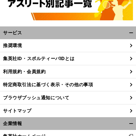
サービス
開
く/
推奨環境
閉
じ
集英社ID・スポルティーバIDとは
る
利用規約・会員規約
特定商取引法に基づく表示・その他の事項
ブラウザプッシュ通知について
サイトマップ
企業情報
開
前
へ
く/