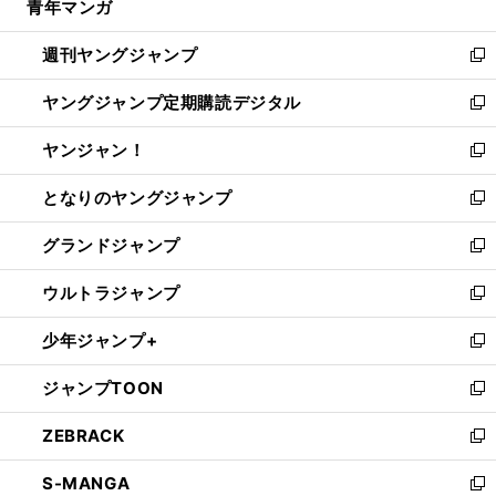
青年マンガ
く
で
ド
ィ
い
開
ウ
ン
ウ
週刊ヤングジャンプ
く
で
ド
ィ
新
開
ウ
ン
し
ヤングジャンプ定期購読デジタル
く
で
ド
い
新
開
ウ
ウ
し
ヤンジャン！
く
で
ィ
い
新
開
ン
ウ
し
となりのヤングジャンプ
く
ド
ィ
い
新
ウ
ン
ウ
し
グランドジャンプ
で
ド
ィ
い
新
開
ウ
ン
ウ
し
ウルトラジャンプ
く
で
ド
ィ
い
新
開
ウ
ン
ウ
し
少年ジャンプ+
く
で
ド
ィ
い
新
開
ウ
ン
ウ
し
ジャンプTOON
く
で
ド
ィ
い
新
開
ウ
ン
ウ
し
ZEBRACK
く
で
ド
ィ
い
新
開
ウ
ン
ウ
し
S-MANGA
く
で
ド
ィ
い
新