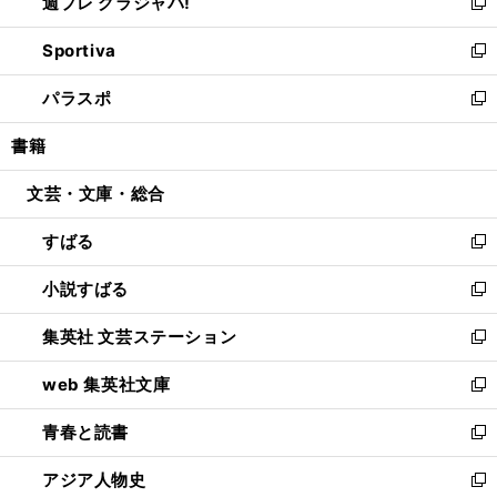
週プレ グラジャパ!
く
で
ィ
い
新
開
ン
ウ
し
Sportiva
く
ド
ィ
い
新
ウ
ン
ウ
し
パラスポ
で
ド
ィ
い
新
開
ウ
ン
ウ
し
書籍
く
で
ド
ィ
い
開
ウ
ン
ウ
文芸・文庫・総合
く
で
ド
ィ
開
ウ
ン
すばる
く
で
ド
新
開
ウ
し
小説すばる
く
で
い
新
開
ウ
し
集英社 文芸ステーション
く
ィ
い
新
ン
ウ
し
web 集英社文庫
ド
ィ
い
新
ウ
ン
ウ
し
青春と読書
で
ド
ィ
い
新
開
ウ
ン
ウ
し
アジア人物史
く
で
ド
ィ
い
新