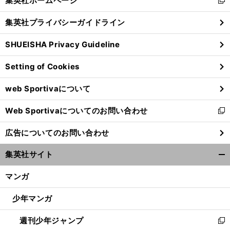
集英社ホームページ
新
閉
し
じ
集英社プライバシーガイドライン
い
る
ウ
SHUEISHA Privacy Guideline
ィ
ン
Setting of Cookies
ド
ウ
web Sportivaについて
で
開
Web Sportivaについてのお問い合わせ
く
新
し
広告についてのお問い合わせ
い
ウ
集英社サイト
ィ
開
ン
く/
マンガ
ド
閉
ウ
じ
少年マンガ
で
る
開
週刊少年ジャンプ
く
新