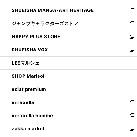
開
ウ
し
SHUEISHA MANGA-ART HERITAGE
く
で
い
新
開
ウ
し
ジャンプキャラクターズストア
く
ィ
い
新
ン
ウ
し
HAPPY PLUS STORE
ド
ィ
い
新
ウ
ン
ウ
し
SHUEISHA VOX
で
ド
ィ
い
新
開
ウ
ン
ウ
し
LEEマルシェ
く
で
ド
ィ
い
新
開
ウ
ン
ウ
し
SHOP Marisol
く
で
ド
ィ
い
新
開
ウ
ン
ウ
し
eclat premium
く
で
ド
ィ
い
新
開
ウ
ン
ウ
し
mirabella
く
で
ド
ィ
い
新
開
ウ
ン
ウ
し
mirabella homme
く
で
ド
ィ
い
新
開
ウ
ン
ウ
し
zakka market
く
で
ド
ィ
い
新
開
ウ
ン
ウ
し