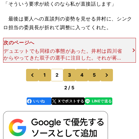
「そういう要求が続くのなら私が直接話します」
最後は要人への直談判の姿勢を見せる井村に、シンク
ロ担当の委員長が折れて調整に入ってくれた。
次のページへ
デュエットでも同様の事態があった。井村は四川省
からやってきた双子の選手に注目した。それが蒋亭
亭（亭には女ヘンがつく／ジャン・ティンティン）
と蒋文文（ジャン・ウェンウェン）だった。ともに
次
1
2
3
4
5
のページへ
のページへ
身体が柔らかく、
前
2 / 5
いいね
Xでポストする
LINEで送る
line
faceboo
x
k