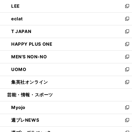
ン
ウ
し
LEE
く
で
ド
ィ
い
新
開
ウ
ン
ウ
し
eclat
く
で
ド
ィ
い
新
開
ウ
ン
ウ
し
T JAPAN
く
で
ド
ィ
い
新
開
ウ
ン
ウ
し
HAPPY PLUS ONE
く
で
ド
ィ
い
新
開
ウ
ン
ウ
し
MEN'S NON-NO
く
で
ド
ィ
い
新
開
ウ
ン
ウ
し
UOMO
く
で
ド
ィ
い
新
開
ウ
ン
ウ
し
集英社オンライン
く
で
ド
ィ
い
新
開
ウ
ン
ウ
し
芸能・情報・スポーツ
く
で
ド
ィ
い
開
ウ
ン
ウ
Myojo
く
で
ド
ィ
新
開
ウ
ン
し
週プレNEWS
く
で
ド
い
新
開
ウ
ウ
し