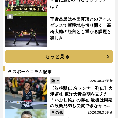
き目に遭いそうな３クラブと
は？
5
宇野昌磨は本田真凜とのアイス
ダンスで新境地を切り開く 高
橋大輔の証言とも重なる課題と
楽しさ
もっと見る
各スポーツコラム記事
陸上
2026.08.06更新
【箱根駅伝 名ランナー列伝】大
津顕杜 東洋大黄金期を支えた
「いぶし銀」の存在 最後は同期
の設楽兄弟も受賞できなかった
金栗杯に輝く
その他
2026.08.05更新