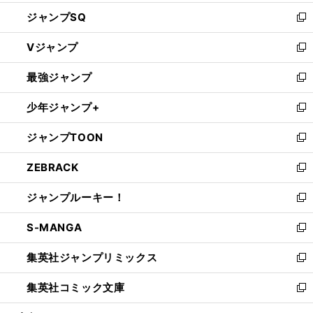
し
ジャンプSQ
い
新
ウ
し
Vジャンプ
ィ
い
新
ン
ウ
し
最強ジャンプ
ド
ィ
い
新
ウ
ン
ウ
し
少年ジャンプ+
で
ド
ィ
い
新
開
ウ
ン
ウ
し
ジャンプTOON
く
で
ド
ィ
い
新
開
ウ
ン
ウ
し
ZEBRACK
く
で
ド
ィ
い
新
開
ウ
ン
ウ
し
ジャンプルーキー！
く
で
ド
ィ
い
新
開
ウ
ン
ウ
し
S-MANGA
く
で
ド
ィ
い
新
開
ウ
ン
ウ
し
集英社ジャンプリミックス
く
で
ド
ィ
い
新
開
ウ
ン
ウ
し
集英社コミック文庫
く
で
ド
ィ
い
新
開
ウ
ン
ウ
し