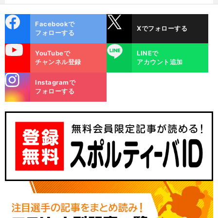
cebo
X
Facebookで
Xでフォローする
ok
フォローする
uTube
LINE
YouTubeで
LINEで
チャンネル登録
アカウント追加
stagra
Instagramで
m
フォローする