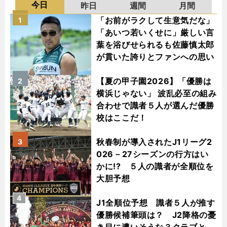
今日
昨日
週間
月間
「お前がラクして生意気だな」
1
「あいつ若いくせに」厳しい言
葉を浴びせられるも佐藤慎太郎
が貫いた誇りとファンへの思い
【夏の甲子園2026】「優勝は
2
横浜じゃない」 波乱必至の組み
合わせで識者５人が選んだ優勝
校はここだ！
秋春制が導入されたJ1リーグ2
3
026－27シーズンの行方はい
かに!? ５人の識者が全順位を
大胆予想
4
J1全順位予想 識者５人が推す
優勝候補筆頭は？ J2降格の憂