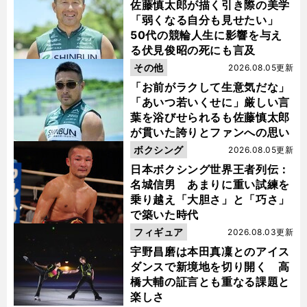
佐藤慎太郎が描く引き際の美学
「弱くなる自分も見せたい」
50代の競輪人生に影響を与え
る伏見俊昭の死にも言及
その他
2026.08.05更新
「お前がラクして生意気だな」
「あいつ若いくせに」厳しい言
葉を浴びせられるも佐藤慎太郎
が貫いた誇りとファンへの思い
ボクシング
2026.08.05更新
日本ボクシング世界王者列伝：
名城信男 あまりに重い試練を
乗り越え「大胆さ」と「巧さ」
で築いた時代
フィギュア
2026.08.03更新
宇野昌磨は本田真凜とのアイス
ダンスで新境地を切り開く 高
橋大輔の証言とも重なる課題と
楽しさ