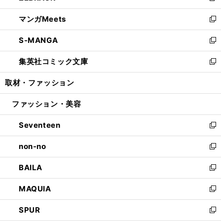
開
ウ
ン
ウ
し
マンガMeets
く
で
ド
ィ
い
新
開
ウ
ン
ウ
し
S-MANGA
く
で
ド
ィ
い
新
開
ウ
ン
ウ
し
集英社コミック文庫
く
で
ド
ィ
い
新
開
ウ
ン
ウ
し
取材・ファッション
く
で
ド
ィ
い
開
ウ
ン
ウ
ファッション・美容
く
で
ド
ィ
開
ウ
ン
Seventeen
く
で
ド
新
開
ウ
し
non-no
く
で
い
新
開
ウ
し
BAILA
く
ィ
い
新
ン
ウ
し
MAQUIA
ド
ィ
い
新
ウ
ン
ウ
し
SPUR
で
ド
ィ
い
新
開
ウ