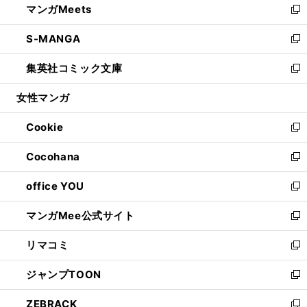
マンガMeets
く
で
ド
ィ
い
新
開
ウ
ン
ウ
し
S-MANGA
く
で
ド
ィ
い
新
開
ウ
ン
ウ
し
集英社コミック文庫
く
で
ド
ィ
い
新
開
ウ
ン
ウ
し
女性マンガ
く
で
ド
ィ
い
開
ウ
ン
ウ
Cookie
く
で
ド
ィ
新
開
ウ
ン
し
Cocohana
く
で
ド
い
新
開
ウ
ウ
し
office YOU
く
で
ィ
い
新
開
ン
ウ
し
マンガMee公式サイト
く
ド
ィ
い
新
ウ
ン
ウ
し
リマコミ
で
ド
ィ
い
新
開
ウ
ン
ウ
し
ジャンプTOON
く
で
ド
ィ
い
新
開
ウ
ン
ウ
し
ZEBRACK
く
で
ド
ィ
い
新