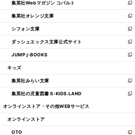
集英社Webマガジン コバルト
く
で
ド
ィ
新
開
ウ
ン
し
集英社オレンジ文庫
く
で
ド
い
新
開
ウ
ウ
し
シフォン文庫
く
で
ィ
い
新
開
ン
ウ
し
ダッシュエックス文庫公式サイト
く
ド
ィ
い
新
ウ
ン
ウ
し
JUMP j-BOOKS
で
ド
ィ
い
新
開
ウ
ン
ウ
し
キッズ
く
で
ド
ィ
い
開
ウ
ン
ウ
集英社みらい文庫
く
で
ド
ィ
新
開
ウ
ン
し
集英社の児童図書 S-KIDS.LAND
く
で
ド
い
新
開
ウ
ウ
し
オンラインストア・
その他WEBサービス
く
で
ィ
い
開
ン
ウ
オンラインストア
く
ド
ィ
ウ
ン
OTO
で
ド
新