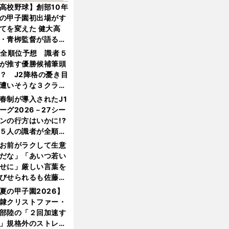
高校野球】創部10年
の甲子園初出場がす
てを変えた 健大高
・青栁監督が語る
機動破壊」はこうし
1全順位予想 識者５
生まれた
が推す優勝候補筆頭
？ J2降格の憂き目
遭いそうな３クラブ
は？
春制が導入されたJ1
ーグ2026－27シー
ンの行方はいかに!?
５人の識者が全順位
大胆予想
お前がラクして生意
だな」「あいつ若い
せに」厳しい言葉を
びせられるも佐藤慎
郎が貫いた誇りとフ
夏の甲子園2026】
ンへの思い
隷クリストファー・
部陸の「２回加速す
」規格外のストレー