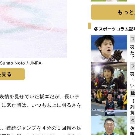
ト
く
もっと
各スポーツコラム記
フ
羽
た
「
ao Noto / JMPA
知
フ
を見る
羽
「
い
の
陸
の表情を見せていた坂本だが、長いテ
【
）に来た時は、いつも以上に明るさを
列
黄
し
そ
期
、連続ジャンプを４分の１回転不足
佐
き
際