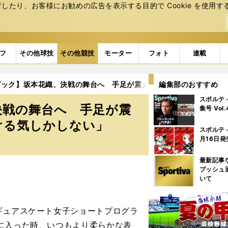
たり、お客様にお勧めの広告を表⽰する⽬的で Cookie を使⽤す
フ
その他球技
その他競技
モーター
フォト
連載
ピック】坂本花織、決戦の舞台へ 手足が震えるほどの不安から解き
編集部のおすすめ
スポルテ
決戦の舞台へ 手足が震
集号 Vol
ける気しかしない」
スポルテ
月16日発
最新記事
プッシュ
いて
ギュアスケート女子ショートプログラ
に入った時、いつもより柔らかな表