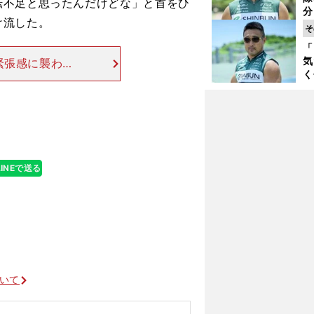
く
転不足と思ったんだけどな」と首をひ
分
け流した。
代
そ
与
「
も
気
緊張感に襲われ
く
て足も震えてい
浴
感になったのか
太
ァ
LINEで送る
ついて