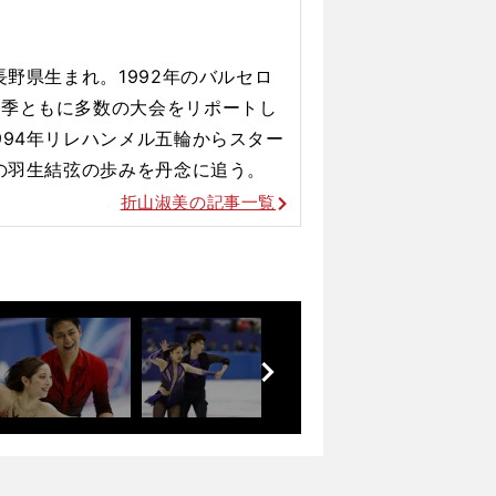
マインド
長野県生まれ。1992年のバルセロ
冬季ともに多数の大会をリポートし
994年リレハンメル五輪からスター
後の羽生結弦の歩みを丹念に追う。
折山淑美の記事一覧
前
へ