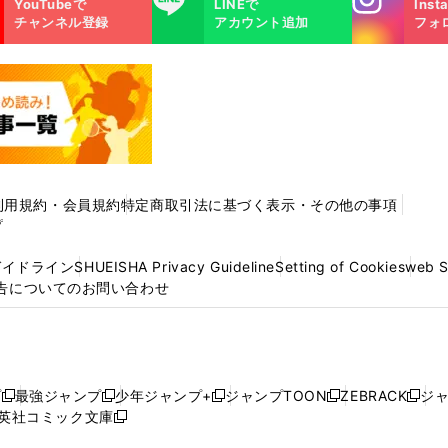
YouTubeで
LINEで
Inst
m
チャンネル登録
アカウント追加
フォ
利用規約・会員規約
特定商取引法に基づく表示・その他の事項
プ
ガイドライン
SHUEISHA Privacy Guideline
Setting of Cookies
web 
告についてのお問い合わせ
プ
最強ジャンプ
少年ジャンプ+
ジャンプTOON
ZEBRACK
ジ
新
新
新
新
新
英社コミック文庫
し
新
し
し
し
し
い
い
し
い
い
い