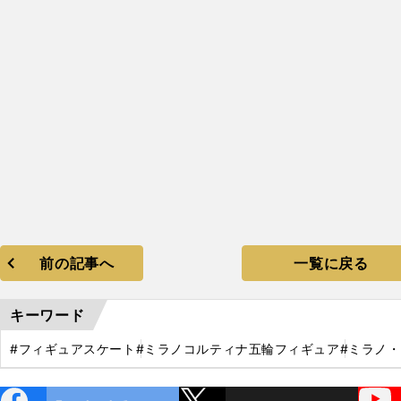
前の記事へ
一覧に戻る
キーワード
#フィギュアスケート
#ミラノコルティナ五輪フィギュア
#ミラノ
ebo
X
YouTube