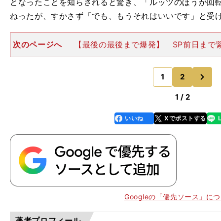
となったことを知らされると驚き、「ルッツのほうが回
ねったが、すかさず「でも、もうそれはいいです」と受
次のページへ
【最後の最後まで爆発】 SP前日まで
ていたことも明かした。「昨日まではずっと手も震え
た。それですごく疲れてしまったから、今日はいい緊張
次
なと思います」 こ
1
2
のページへ
1 / 2
いいね
Xでポストする
line
faceboo
x
k
Googleの「優先ソース」に
】
い
」
落
」
著者プロフィール