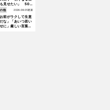
も見せたい」 50
の競輪人生に影響を
の他
2026.08.05更新
える伏見俊昭の死に
お前がラクして生意
言及
だな」「あいつ若い
せに」厳しい言葉を
びせられるも佐藤慎
郎が貫いた誇りとフ
ンへの思い
前