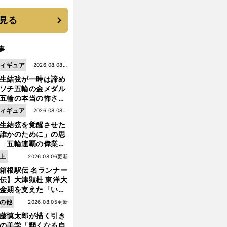
 それでもプロではな
大学進学を選ぶ理由
見る
事
ィギュア
2026.08.08更
生結弦が一時は諦め
新
ソチ五輪の金メダル
五輪の本当の怖さを
った......」
ィギュア
2026.08.08更
生結弦を覚醒させた
新
誰かのために」の思
 五輪連覇の偉業へ
道のり
上
2026.08.06更新
箱根駅伝 名ランナー
伝】大津顕杜 東洋大
金期を支えた「いぶ
銀」の存在 最後は同
の他
2026.08.05更新
の設楽兄弟も受賞で
藤慎太郎が描く引き
なかった金栗杯に輝
の美学「弱くなる自