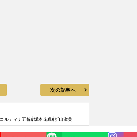
次の記事へ
・コルティナ五輪
#坂本花織
#折山淑美
Instagra
LINE