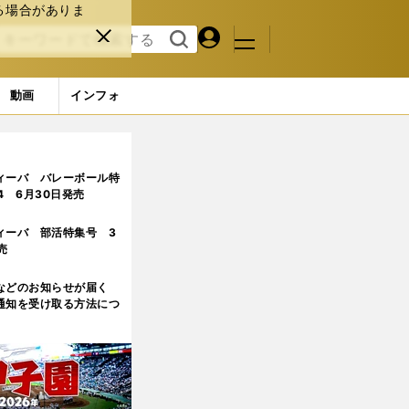
る場合がありま
マイペ
閉じ
検索
メニュ
ー
る
す
ジ
る
動画
インフォ
放たれ「行ける気しかしない」
ィーバ バレーボール特
.4 6月30日発売
ィーバ 部活特集号 3
売
などのお知らせが届く
通知を受け取る方法につ