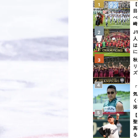
【
1
目
べ
崎
「
J
2
て
人
は
に
と
秋
3
リ
ズ
4
を
「
気
く
浴
5
太
【
ァ
聖
高
る