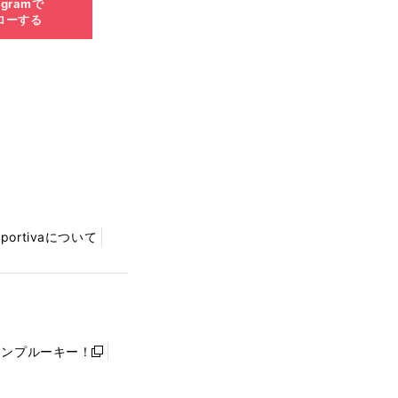
agramで
ローする
Sportivaについて
ャンプルーキー！
新
し
い