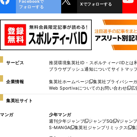
Facebookで
Xでフォローする
ok
フォローする
サービス
推奨環境
集英社ID・スポルティーバIDとは
ブラウザプッシュ通知について
サイトマッ
企業情報
集英社ホームページ
集英社プライバシー
新
Web Sportivaについてのお問い合わせ
広
し
新
い
し
集英社サイト
ウ
い
ィ
ウ
マンガ
少年マンガ
ン
ィ
週刊少年ジャンプ
ジャンプSQ
Vジャン
ド
ン
新
新
S-MANGA
集英社ジャンプリミックス
集
ウ
ド
新
し
し
新
で
ウ
し
い
い
し