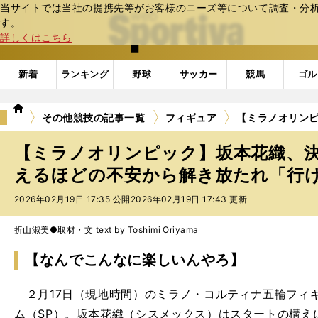
当サイトでは当社の提携先等がお客様のニーズ等について調査・分析し
web Sportiva (webスポルティーバ)
す。
詳しくはこちら
新着
ランキング
野球
サッカー
競馬
ゴル
we
その他競技の記事一覧
フィギュア
【ミラノオリン
b
ス
【ミラノオリンピック】坂本花織、
ポ
ル
えるほどの不安から解き放たれ「行
テ
2026年02月19日 17:35 公開
2026年02月19日 17:43 更新
ィ
ー
バ
折山淑美●取材・文 text by Toshimi Oriyama
【なんでこんなに楽しいんやろ】
２月17日（現地時間）のミラノ・コルティナ五輪フィ
ム（SP）。坂本花織（シスメックス）はスタートの構え