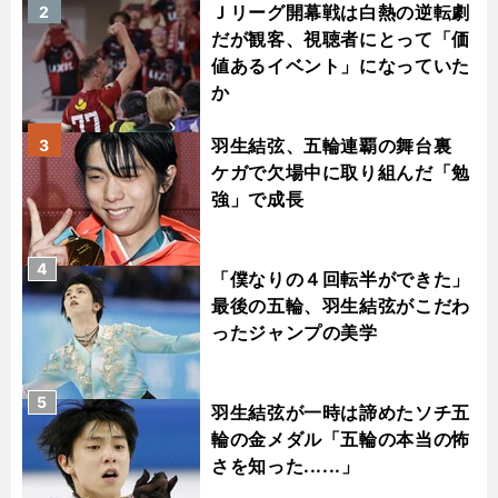
Ｊリーグ開幕戦は白熱の逆転劇
2
だが観客、視聴者にとって「価
値あるイベント」になっていた
か
羽生結弦、五輪連覇の舞台裏
3
ケガで欠場中に取り組んだ「勉
強」で成長
4
「僕なりの４回転半ができた」
最後の五輪、羽生結弦がこだわ
ったジャンプの美学
5
羽生結弦が一時は諦めたソチ五
輪の金メダル「五輪の本当の怖
さを知った......」