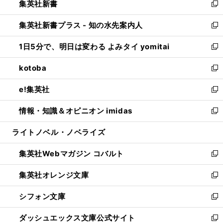
集英社新書
く
で
ィ
い
新
開
ン
ウ
し
集英社新書プラス - 知の水先案内人
く
ド
ィ
い
新
ウ
ン
ウ
し
1日5分で、明日は変わる よみタイ yomitai
で
ド
ィ
い
新
開
ウ
ン
ウ
し
kotoba
く
で
ド
ィ
い
新
開
ウ
ン
ウ
し
e!集英社
く
で
ド
ィ
い
新
開
ウ
ン
ウ
し
情報・知識＆オピニオン imidas
く
で
ド
ィ
い
新
開
ウ
ン
ウ
し
ライトノベル・ノベライズ
く
で
ド
ィ
い
開
ウ
ン
ウ
集英社Webマガジン コバルト
く
で
ド
ィ
新
開
ウ
ン
し
集英社オレンジ文庫
く
で
ド
い
新
開
ウ
ウ
し
シフォン文庫
く
で
ィ
い
新
開
ン
ウ
し
ダッシュエックス文庫公式サイト
く
ド
ィ
い
新