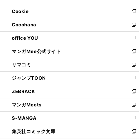
開
ウ
ン
ウ
Cookie
く
で
ド
ィ
新
開
ウ
ン
し
Cocohana
く
で
ド
い
新
開
ウ
ウ
し
office YOU
く
で
ィ
い
新
開
ン
ウ
し
マンガMee公式サイト
く
ド
ィ
い
新
ウ
ン
ウ
し
リマコミ
で
ド
ィ
い
新
開
ウ
ン
ウ
し
ジャンプTOON
く
で
ド
ィ
い
新
開
ウ
ン
ウ
し
ZEBRACK
く
で
ド
ィ
い
新
開
ウ
ン
ウ
し
マンガMeets
く
で
ド
ィ
い
新
開
ウ
ン
ウ
し
S-MANGA
く
で
ド
ィ
い
新
開
ウ
ン
ウ
し
集英社コミック文庫
く
で
ド
ィ
い
新
開
ウ
ン
ウ