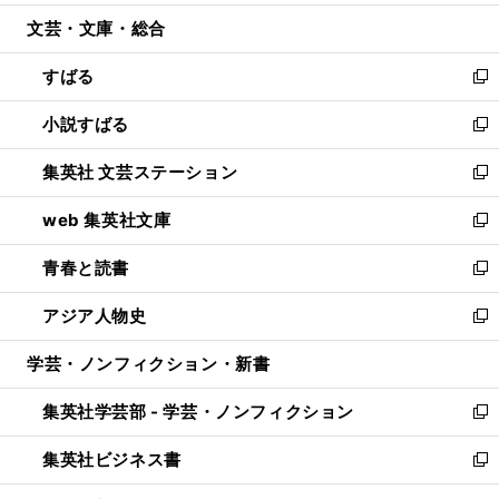
開
ウ
ン
ウ
文芸・文庫・総合
く
で
ド
ィ
開
ウ
ン
すばる
く
で
ド
新
開
ウ
し
小説すばる
く
で
い
新
開
ウ
し
集英社 文芸ステーション
く
ィ
い
新
ン
ウ
し
web 集英社文庫
ド
ィ
い
新
ウ
ン
ウ
し
青春と読書
で
ド
ィ
い
新
開
ウ
ン
ウ
し
アジア人物史
く
で
ド
ィ
い
新
開
ウ
ン
ウ
し
学芸・ノンフィクション・新書
く
で
ド
ィ
い
開
ウ
ン
ウ
集英社学芸部 - 学芸・ノンフィクション
く
で
ド
ィ
新
開
ウ
ン
し
集英社ビジネス書
く
で
ド
い
新
開
ウ
ウ
し