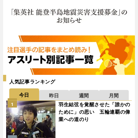
人気記事ランキング
今日
昨日
週間
月間
羽生結弦を覚醒させた「誰かの
1
ために」の思い 五輪連覇の偉
業への道のり