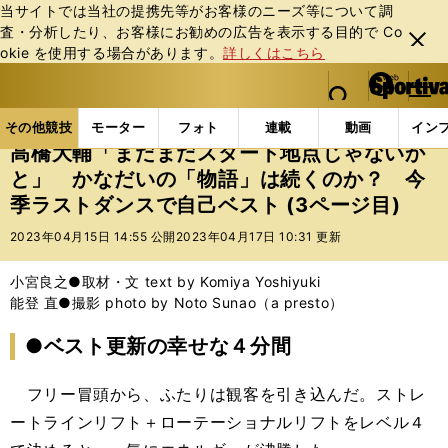
当サイトでは当社の提携先等がお客様のニーズ等について調
査・分析したり、お客様にお勧めの広告を表⽰する⽬的で Co
閉じ
okie を使⽤する場合があります。
詳しくはこちら
る
マイペ
web Sportiva (webスポルティーバ)
検索
メニュ
we
ー
その他競技の記事一覧
フィギュア
高橋大輔「まだ
b
ジ
その他競技
モーター
フォト
連載
動画
イン
ス
高橋大輔「まだまだスタート地点じゃないか
ポ
と」 かなだいの「物語」は続くのか？ 今
ル
季ラストダンスで自己ベスト (3ページ目)
テ
ィ
2023年04月15日 14:55 公開
2023年04月17日 10:31 更新
ー
バ
小宮良之●取材・文 text by Komiya Yoshiyuki
能登 直●撮影 photo by Noto Sunao（a presto）
●ベスト更新の幸せな４分間
フリー冒頭から、ふたりは観客を引き込んだ。ストレ
ートラインリフト＋ローテーショナルリフトをレベル４