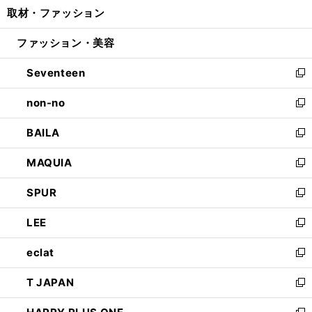
し
取材・ファッション
く
で
ド
ィ
い
開
ウ
ン
ウ
ファッション・美容
く
で
ド
ィ
開
ウ
ン
Seventeen
く
で
ド
新
開
ウ
し
non-no
く
で
い
新
開
ウ
し
BAILA
く
ィ
い
新
ン
ウ
し
MAQUIA
ド
ィ
い
新
ウ
ン
ウ
し
SPUR
で
ド
ィ
い
新
開
ウ
ン
ウ
し
LEE
く
で
ド
ィ
い
新
開
ウ
ン
ウ
し
eclat
く
で
ド
ィ
い
新
開
ウ
ン
ウ
し
T JAPAN
く
で
ド
ィ
い
新
開
ウ
ン
ウ
し
く