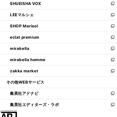
SHUEISHA VOX
で
ド
ィ
い
新
開
ウ
ン
ウ
し
LEEマルシェ
く
で
ド
ィ
い
新
開
ウ
ン
ウ
し
SHOP Marisol
く
で
ド
ィ
い
新
開
ウ
ン
ウ
し
eclat premium
く
で
ド
ィ
い
新
開
ウ
ン
ウ
し
mirabella
く
で
ド
ィ
い
新
開
ウ
ン
ウ
し
mirabella homme
く
で
ド
ィ
い
新
開
ウ
ン
ウ
し
zakka market
く
で
ド
ィ
い
新
開
ウ
ン
ウ
し
その他WEBサービス
く
で
ド
ィ
い
開
ウ
ン
ウ
集英社アドナビ
く
で
ド
ィ
新
開
ウ
ン
し
集英社エディターズ・ラボ
く
で
ド
い
新
開
ウ
ウ
し
く
で
ィ
い