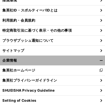
推奨環境
閉
じ
集英社ID・スポルティーバIDとは
る
利用規約・会員規約
特定商取引法に基づく表示・その他の事項
ブラウザプッシュ通知について
サイトマップ
企業情報
開
く/
集英社ホームページ
新
閉
し
じ
集英社プライバシーガイドライン
い
前
る
へ
ウ
SHUEISHA Privacy Guideline
ィ
ン
Setting of Cookies
ド