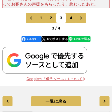
ってお客さんの声援をもらったり、終わったあとの
歓声だったり、それを滑って肌で感じられて......」
高橋はそう言って、今も競技者を続ける愉悦を
次
1
2
3
4
のページへ
のページへ
前
3 / 4
いいね
Xでポストする
LINEで送る
line
faceboo
x
k
Googleの「優先ソース」について
一覧に戻る