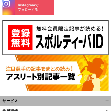
stagra
Instagramで
m
フォローする
サービス
開
く/