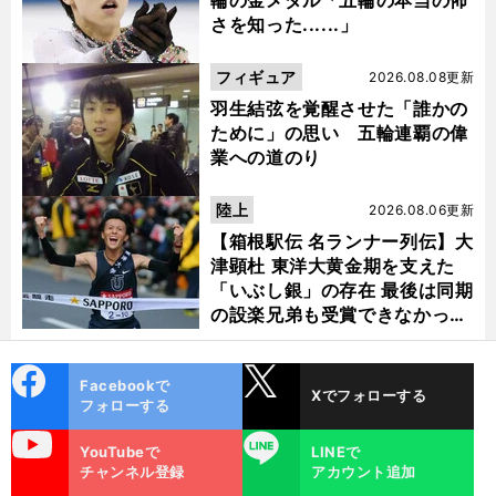
輪の金メダル「五輪の本当の怖
さを知った......」
フィギュア
2026.08.08更新
羽生結弦を覚醒させた「誰かの
ために」の思い 五輪連覇の偉
業への道のり
陸上
2026.08.06更新
【箱根駅伝 名ランナー列伝】大
津顕杜 東洋大黄金期を支えた
「いぶし銀」の存在 最後は同期
の設楽兄弟も受賞できなかった
金栗杯に輝く
cebo
X
Facebookで
Xでフォローする
ok
フォローする
uTube
LINE
YouTubeで
LINEで
チャンネル登録
アカウント追加