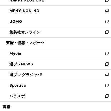
HAPPY PLUS ONE
で
ド
ィ
い
新
開
ウ
ン
ウ
し
MEN'S NON-NO
く
で
ド
ィ
い
新
開
ウ
ン
ウ
し
UOMO
く
で
ド
ィ
い
新
開
ウ
ン
ウ
し
集英社オンライン
く
で
ド
ィ
い
新
開
ウ
ン
ウ
し
芸能・情報・スポーツ
く
で
ド
ィ
い
開
ウ
ン
ウ
Myojo
く
で
ド
ィ
新
開
ウ
ン
し
週プレNEWS
く
で
ド
い
新
開
ウ
ウ
し
週プレ グラジャパ!
く
で
ィ
い
新
開
ン
ウ
し
Sportiva
く
ド
ィ
い
新
ウ
ン
ウ
し
パラスポ
で
ド
ィ
い
新
開
ウ
ン
ウ
し
書籍
く
で
ド
ィ
い