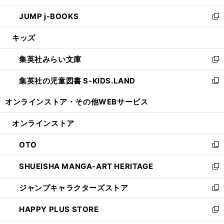
ウ
ン
ウ
し
JUMP j-BOOKS
で
ド
ィ
い
新
開
ウ
ン
ウ
し
キッズ
く
で
ド
ィ
い
開
ウ
ン
ウ
集英社みらい文庫
く
で
ド
ィ
新
開
ウ
ン
し
集英社の児童図書 S-KIDS.LAND
く
で
ド
い
新
開
ウ
ウ
し
オンラインストア・
その他WEBサービス
く
で
ィ
い
開
ン
ウ
オンラインストア
く
ド
ィ
ウ
ン
OTO
で
ド
新
開
ウ
し
SHUEISHA MANGA-ART HERITAGE
く
で
い
新
開
ウ
し
ジャンプキャラクターズストア
く
ィ
い
新
ン
ウ
し
HAPPY PLUS STORE
ド
ィ
い
新
ウ
ン
ウ
し