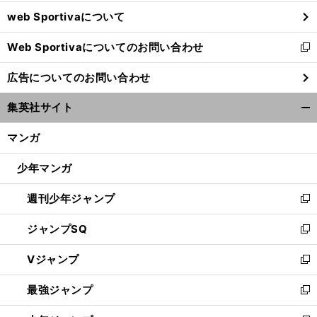
ウ
web Sportivaについて
で
開
Web Sportivaについてのお問い合わせ
く
新
し
広告についてのお問い合わせ
い
ウ
集英社サイト
ィ
開
ン
く/
マンガ
ド
閉
ウ
じ
少年マンガ
で
る
開
週刊少年ジャンプ
く
新
し
ジャンプSQ
い
新
ウ
し
Vジャンプ
ィ
い
新
ン
ウ
し
最強ジャンプ
ド
ィ
い
新
ウ
ン
ウ
し