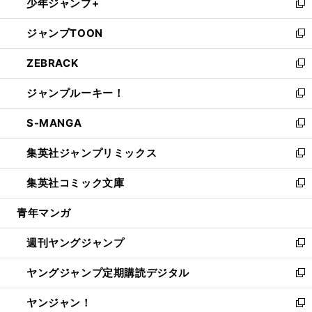
少年ジャンプ+
で
ド
ィ
い
新
開
ウ
ン
ウ
し
ジャンプTOON
く
で
ド
ィ
い
新
開
ウ
ン
ウ
し
ZEBRACK
く
で
ド
ィ
い
新
開
ウ
ン
ウ
し
ジャンプルーキー！
く
で
ド
ィ
い
新
開
ウ
ン
ウ
し
S-MANGA
く
で
ド
ィ
い
新
開
ウ
ン
ウ
し
集英社ジャンプリミックス
く
で
ド
ィ
い
新
開
ウ
ン
ウ
し
集英社コミック文庫
く
で
ド
ィ
い
新
開
ウ
ン
ウ
し
青年マンガ
く
で
ド
ィ
い
開
ウ
ン
ウ
週刊ヤングジャンプ
く
で
ド
ィ
新
開
ウ
ン
し
ヤングジャンプ定期購読デジタル
く
で
ド
い
新
開
ウ
ウ
し
ヤンジャン！
く
で
ィ
い
新