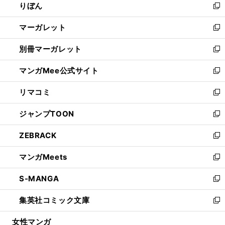
りぼん
く
で
ド
ィ
新
開
ウ
ン
し
マーガレット
く
で
ド
い
新
開
ウ
ウ
し
別冊マーガレット
く
で
ィ
い
新
開
ン
ウ
し
マンガMee公式サイト
く
ド
ィ
い
新
ウ
ン
ウ
し
リマコミ
で
ド
ィ
い
新
開
ウ
ン
ウ
し
ジャンプTOON
く
で
ド
ィ
い
新
開
ウ
ン
ウ
し
ZEBRACK
く
で
ド
ィ
い
新
開
ウ
ン
ウ
し
マンガMeets
く
で
ド
ィ
い
新
開
ウ
ン
ウ
し
S-MANGA
く
で
ド
ィ
い
新
開
ウ
ン
ウ
し
集英社コミック文庫
く
で
ド
ィ
い
新
開
ウ
ン
ウ
し
女性マンガ
く
で
ド
ィ
い