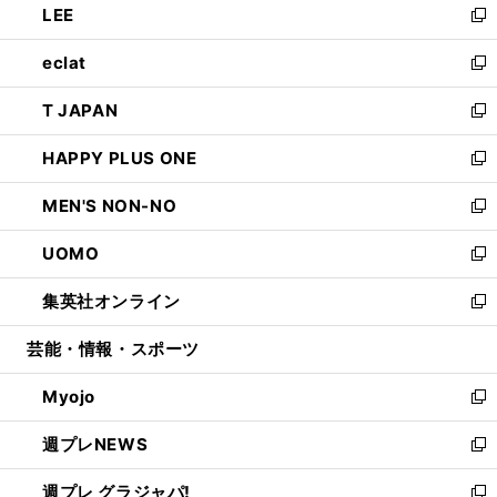
LEE
く
で
ド
ィ
い
新
開
ウ
ン
ウ
し
eclat
く
で
ド
ィ
い
新
開
ウ
ン
ウ
し
T JAPAN
く
で
ド
ィ
い
新
開
ウ
ン
ウ
し
HAPPY PLUS ONE
く
で
ド
ィ
い
新
開
ウ
ン
ウ
し
MEN'S NON-NO
く
で
ド
ィ
い
新
開
ウ
ン
ウ
し
UOMO
く
で
ド
ィ
い
新
開
ウ
ン
ウ
し
集英社オンライン
く
で
ド
ィ
い
新
開
ウ
ン
ウ
し
芸能・情報・スポーツ
く
で
ド
ィ
い
開
ウ
ン
ウ
Myojo
く
で
ド
ィ
新
開
ウ
ン
し
週プレNEWS
く
で
ド
い
新
開
ウ
ウ
し
週プレ グラジャパ!
く
で
ィ
い
新