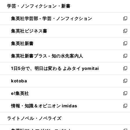
ン
ウ
し
学芸・ノンフィクション・新書
く
で
ド
ィ
い
開
ウ
ン
ウ
集英社学芸部 - 学芸・ノンフィクション
く
で
ド
ィ
新
開
ウ
ン
し
集英社ビジネス書
く
で
ド
い
新
開
ウ
ウ
し
集英社新書
く
で
ィ
い
新
開
ン
ウ
し
集英社新書プラス - 知の水先案内人
く
ド
ィ
い
新
ウ
ン
ウ
し
1日5分で、明日は変わる よみタイ yomitai
で
ド
ィ
い
新
開
ウ
ン
ウ
し
kotoba
く
で
ド
ィ
い
新
開
ウ
ン
ウ
し
e!集英社
く
で
ド
ィ
い
新
開
ウ
ン
ウ
し
情報・知識＆オピニオン imidas
く
で
ド
ィ
い
新
開
ウ
ン
ウ
し
ライトノベル・ノベライズ
く
で
ド
ィ
い
開
ウ
ン
ウ