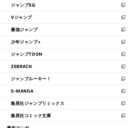
ジャンプSQ
い
新
ウ
し
Vジャンプ
ィ
い
新
ン
ウ
し
最強ジャンプ
ド
ィ
い
新
ウ
ン
ウ
し
少年ジャンプ+
で
ド
ィ
い
新
開
ウ
ン
ウ
し
ジャンプTOON
く
で
ド
ィ
い
新
開
ウ
ン
ウ
し
ZEBRACK
く
で
ド
ィ
い
新
開
ウ
ン
ウ
し
ジャンプルーキー！
く
で
ド
ィ
い
新
開
ウ
ン
ウ
し
S-MANGA
く
で
ド
ィ
い
新
開
ウ
ン
ウ
し
集英社ジャンプリミックス
く
で
ド
ィ
い
新
開
ウ
ン
ウ
し
集英社コミック文庫
く
で
ド
ィ
い
新
開
ウ
ン
ウ
し
青年マンガ
く
で