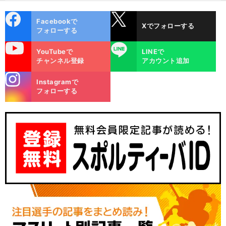
cebo
X
Facebookで
Xでフォローする
ok
フォローする
uTube
LINE
YouTubeで
LINEで
チャンネル登録
アカウント追加
stagra
Instagramで
m
フォローする