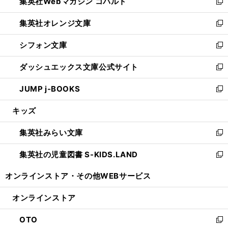
集英社Webマガジン コバルト
く
で
ド
ィ
新
開
ウ
ン
し
集英社オレンジ文庫
く
で
ド
い
新
開
ウ
ウ
し
シフォン文庫
く
で
ィ
い
新
開
ン
ウ
し
ダッシュエックス文庫公式サイト
く
ド
ィ
い
新
ウ
ン
ウ
し
JUMP j-BOOKS
で
ド
ィ
い
新
開
ウ
ン
ウ
し
キッズ
く
で
ド
ィ
い
開
ウ
ン
ウ
集英社みらい文庫
く
で
ド
ィ
新
開
ウ
ン
し
集英社の児童図書 S-KIDS.LAND
く
で
ド
い
新
開
ウ
ウ
し
オンラインストア・
その他WEBサービス
く
で
ィ
い
開
ン
ウ
オンラインストア
く
ド
ィ
ウ
ン
OTO
で
ド
新