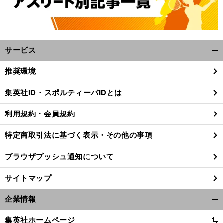
サービス
開
く/
推奨環境
閉
じ
集英社ID・スポルティーバIDとは
。
前
」
る
前
へ
利用規約・会員規約
特定商取引法に基づく表示・その他の事項
ブラウザプッシュ通知について
サイトマップ
企業情報
開
く/
集英社ホームページ
新