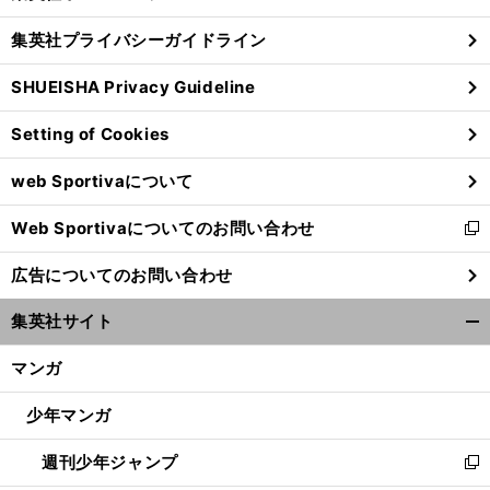
閉
し
じ
集英社プライバシーガイドライン
い
る
ウ
SHUEISHA Privacy Guideline
ィ
ン
Setting of Cookies
ド
ウ
web Sportivaについて
で
開
Web Sportivaについてのお問い合わせ
く
新
し
広告についてのお問い合わせ
い
ウ
集英社サイト
ィ
開
ン
く/
マンガ
ド
閉
ウ
じ
少年マンガ
で
る
開
週刊少年ジャンプ
く
新
し