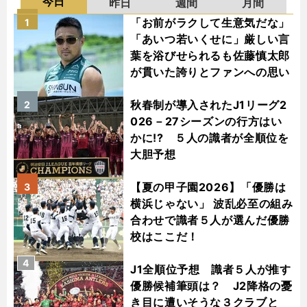
今日
昨日
週間
月間
「お前がラクして生意気だな」
1
「あいつ若いくせに」厳しい言
葉を浴びせられるも佐藤慎太郎
が貫いた誇りとファンへの思い
秋春制が導入されたJ1リーグ2
2
026－27シーズンの行方はい
かに!? ５人の識者が全順位を
大胆予想
【夏の甲子園2026】「優勝は
3
横浜じゃない」 波乱必至の組み
合わせで識者５人が選んだ優勝
校はここだ！
4
J1全順位予想 識者５人が推す
優勝候補筆頭は？ J2降格の憂
き目に遭いそうな３クラブと