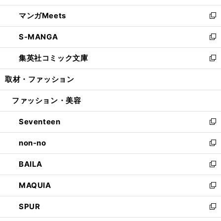
開
ウ
ン
ウ
し
マンガMeets
く
で
ド
ィ
い
新
開
ウ
ン
ウ
し
S-MANGA
く
で
ド
ィ
い
新
開
ウ
ン
ウ
し
集英社コミック文庫
く
で
ド
ィ
い
新
開
ウ
ン
ウ
し
取材・ファッション
く
で
ド
ィ
い
開
ウ
ン
ウ
ファッション・美容
く
で
ド
ィ
開
ウ
ン
Seventeen
く
で
ド
新
開
ウ
し
non-no
く
で
い
新
開
ウ
し
BAILA
く
ィ
い
新
ン
ウ
し
MAQUIA
ド
ィ
い
新
ウ
ン
ウ
し
SPUR
で
ド
ィ
い
新
開
ウ
ン
ウ
し