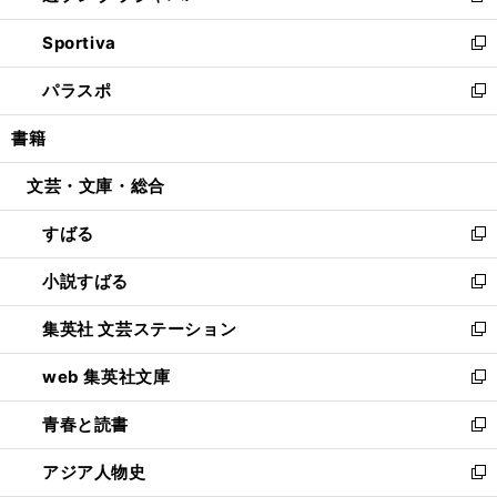
開
ン
ウ
し
Sportiva
く
ド
ィ
い
新
ウ
ン
ウ
し
パラスポ
で
ド
ィ
い
新
開
ウ
ン
ウ
し
書籍
く
で
ド
ィ
い
開
ウ
ン
ウ
文芸・文庫・総合
く
で
ド
ィ
開
ウ
ン
すばる
く
で
ド
新
開
ウ
し
小説すばる
く
で
い
新
開
ウ
し
集英社 文芸ステーション
く
ィ
い
新
ン
ウ
し
web 集英社文庫
ド
ィ
い
新
ウ
ン
ウ
し
青春と読書
で
ド
ィ
い
新
開
ウ
ン
ウ
し
アジア人物史
く
で
ド
ィ
い
新
開
ウ