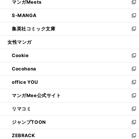
マンガMeets
く
で
ド
ィ
い
新
開
ウ
ン
ウ
し
S-MANGA
く
で
ド
ィ
い
新
開
ウ
ン
ウ
し
集英社コミック文庫
く
で
ド
ィ
い
新
開
ウ
ン
ウ
し
女性マンガ
く
で
ド
ィ
い
開
ウ
ン
ウ
Cookie
く
で
ド
ィ
新
開
ウ
ン
し
Cocohana
く
で
ド
い
新
開
ウ
ウ
し
office YOU
く
で
ィ
い
新
開
ン
ウ
し
マンガMee公式サイト
く
ド
ィ
い
新
ウ
ン
ウ
し
リマコミ
で
ド
ィ
い
新
開
ウ
ン
ウ
し
ジャンプTOON
く
で
ド
ィ
い
新
開
ウ
ン
ウ
し
ZEBRACK
く
で
ド
ィ
い
新