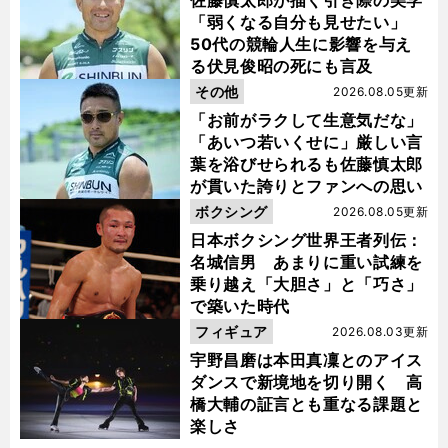
佐藤慎太郎が描く引き際の美学
「弱くなる自分も見せたい」
50代の競輪人生に影響を与え
る伏見俊昭の死にも言及
その他
2026.08.05更新
「お前がラクして生意気だな」
「あいつ若いくせに」厳しい言
葉を浴びせられるも佐藤慎太郎
が貫いた誇りとファンへの思い
ボクシング
2026.08.05更新
日本ボクシング世界王者列伝：
名城信男 あまりに重い試練を
乗り越え「大胆さ」と「巧さ」
で築いた時代
フィギュア
2026.08.03更新
宇野昌磨は本田真凜とのアイス
ダンスで新境地を切り開く 高
橋大輔の証言とも重なる課題と
楽しさ