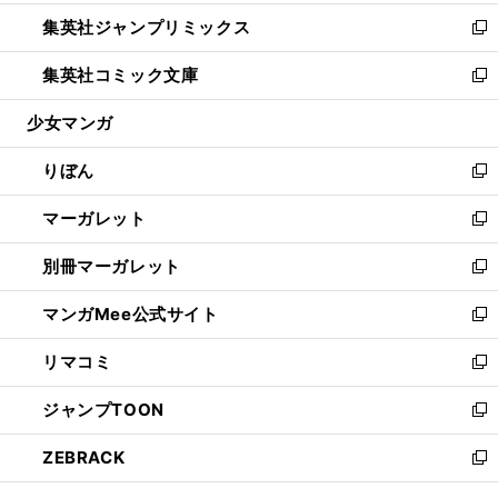
開
ウ
ン
ウ
し
集英社ジャンプリミックス
く
で
ド
ィ
い
新
開
ウ
ン
ウ
し
集英社コミック文庫
く
で
ド
ィ
い
新
開
ウ
ン
ウ
し
少女マンガ
く
で
ド
ィ
い
開
ウ
ン
ウ
りぼん
く
で
ド
ィ
新
開
ウ
ン
し
マーガレット
く
で
ド
い
新
開
ウ
ウ
し
別冊マーガレット
く
で
ィ
い
新
開
ン
ウ
し
マンガMee公式サイト
く
ド
ィ
い
新
ウ
ン
ウ
し
リマコミ
で
ド
ィ
い
新
開
ウ
ン
ウ
し
ジャンプTOON
く
で
ド
ィ
い
新
開
ウ
ン
ウ
し
ZEBRACK
く
で
ド
ィ
い
新
開
ウ
ン
ウ
し