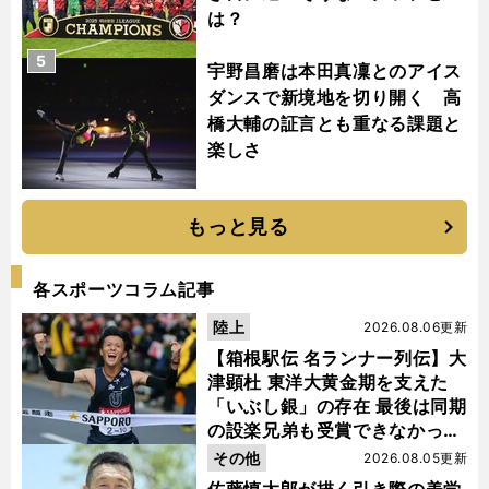
は？
5
宇野昌磨は本田真凜とのアイス
ダンスで新境地を切り開く 高
橋大輔の証言とも重なる課題と
楽しさ
もっと見る
各スポーツコラム記事
陸上
2026.08.06更新
【箱根駅伝 名ランナー列伝】大
津顕杜 東洋大黄金期を支えた
「いぶし銀」の存在 最後は同期
の設楽兄弟も受賞できなかった
金栗杯に輝く
その他
2026.08.05更新