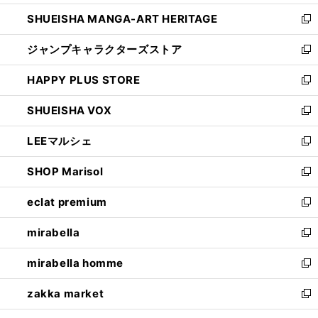
開
ウ
し
SHUEISHA MANGA-ART HERITAGE
く
で
い
新
開
ウ
し
ジャンプキャラクターズストア
く
ィ
い
新
ン
ウ
し
HAPPY PLUS STORE
ド
ィ
い
新
ウ
ン
ウ
し
SHUEISHA VOX
で
ド
ィ
い
新
開
ウ
ン
ウ
し
LEEマルシェ
く
で
ド
ィ
い
新
開
ウ
ン
ウ
し
SHOP Marisol
く
で
ド
ィ
い
新
開
ウ
ン
ウ
し
eclat premium
く
で
ド
ィ
い
新
開
ウ
ン
ウ
し
mirabella
く
で
ド
ィ
い
新
開
ウ
ン
ウ
し
mirabella homme
く
で
ド
ィ
い
新
開
ウ
ン
ウ
し
zakka market
く
で
ド
ィ
い
新
開
ウ
ン
ウ
し