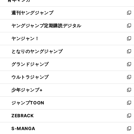
ド
ィ
い
開
ウ
ン
ウ
週刊ヤングジャンプ
く
で
ド
ィ
新
開
ウ
ン
し
ヤングジャンプ定期購読デジタル
く
で
ド
い
新
開
ウ
ウ
し
ヤンジャン！
く
で
ィ
い
新
開
ン
ウ
し
となりのヤングジャンプ
く
ド
ィ
い
新
ウ
ン
ウ
し
グランドジャンプ
で
ド
ィ
い
新
開
ウ
ン
ウ
し
ウルトラジャンプ
く
で
ド
ィ
い
新
開
ウ
ン
ウ
し
少年ジャンプ+
く
で
ド
ィ
い
新
開
ウ
ン
ウ
し
ジャンプTOON
く
で
ド
ィ
い
新
開
ウ
ン
ウ
し
ZEBRACK
く
で
ド
ィ
い
新
開
ウ
ン
ウ
し
S-MANGA
く
で
ド
ィ
い
新