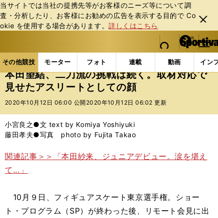
当サイトでは当社の提携先等がお客様のニーズ等について調
査・分析したり、お客様にお勧めの広告を表⽰する⽬的で Co
閉じ
okie を使⽤する場合があります。
詳しくはこちら
る
マイペ
web Sportiva (webスポルティーバ)
検索
メニュ
we
ー
その他競技の記事一覧
フィギュア
本田望結、二刀
b
ジ
その他競技
モーター
フォト
連載
動画
イン
ス
本田望結、二刀流の挑戦は続く。取材対応で
ポ
見せたアスリートとしての顔
ル
テ
2020年10月12日 06:00 公開
2020年10月12日 06:02 更新
ィ
ー
小宮良之●文 text by Komiya Yoshiyuki
バ
藤田孝夫●写真 photo by Fujita Takao
関連記事＞＞「本田紗来、ジュニアデビュー。涙を堪え
て...」
10月９日、フィギュアスケート東京選手権。ショー
ト・プログラム（SP）が終わった後、リモート会見に出