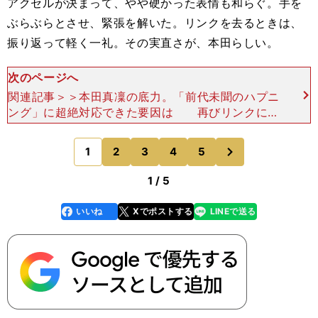
アクセルが決まって、やや硬かった表情も和らぐ。手を
ぶらぶらとさせ、緊張を解いた。リンクを去るときは、
振り返って軽く一礼。その実直さが、本田らしい。
次のページへ
関連記事＞＞本田真凜の底力。「前代未聞のハプニ
ング」に超絶対応できた要因は 再びリンクに入
った時、その顔は明るく輝いていた。「独自の世界
がある」とは本田武史コーチの言葉だが、それは表
次
1
2
3
4
5
のページへ
現者としての女優
1 / 5
いいね
Xでポストする
LINEで送る
line
faceboo
x
k