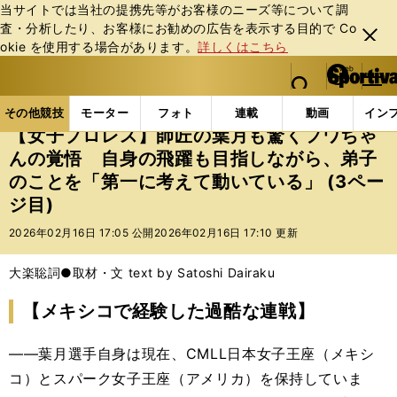
当サイトでは当社の提携先等がお客様のニーズ等について調
査・分析したり、お客様にお勧めの広告を表⽰する⽬的で Co
閉じ
okie を使⽤する場合があります。
詳しくはこちら
る
マイペ
web Sportiva (webスポルティーバ)
検索
メニュ
we
ー
その他競技の記事一覧
格闘技
プロレス
【女子
b
ジ
その他競技
モーター
フォト
連載
動画
イン
ス
【女子プロレス】師匠の葉月も驚くフワちゃ
ポ
んの覚悟 自身の飛躍も目指しながら、弟子
ル
のことを「第一に考えて動いている」 (3ペー
テ
ィ
ジ目)
ー
2026年02月16日 17:05 公開
2026年02月16日 17:10 更新
バ
大楽聡詞●取材・文 text by Satoshi Dairaku
【メキシコで経験した過酷な連戦】
――葉月選手自身は現在、CMLL日本女子王座（メキシ
コ）とスパーク女子王座（アメリカ）を保持していま