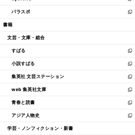
新
ウ
ン
ウ
し
パラスポ
で
ド
ィ
い
新
開
ウ
ン
ウ
し
書籍
く
で
ド
ィ
い
開
ウ
ン
ウ
文芸・文庫・総合
く
で
ド
ィ
開
ウ
ン
すばる
く
で
ド
新
開
ウ
し
小説すばる
く
で
い
新
開
ウ
し
集英社 文芸ステーション
く
ィ
い
新
ン
ウ
し
web 集英社文庫
ド
ィ
い
新
ウ
ン
ウ
し
青春と読書
で
ド
ィ
い
新
開
ウ
ン
ウ
し
アジア人物史
く
で
ド
ィ
い
新
開
ウ
ン
ウ
し
学芸・ノンフィクション・新書
く
で
ド
ィ
い
開