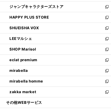
開
ウ
し
ジャンプキャラクターズストア
く
ィ
い
新
ン
ウ
し
HAPPY PLUS STORE
ド
ィ
い
新
ウ
ン
ウ
し
SHUEISHA VOX
で
ド
ィ
い
新
開
ウ
ン
ウ
し
LEEマルシェ
く
で
ド
ィ
い
新
開
ウ
ン
ウ
し
SHOP Marisol
く
で
ド
ィ
い
新
開
ウ
ン
ウ
し
eclat premium
く
で
ド
ィ
い
新
開
ウ
ン
ウ
し
mirabella
く
で
ド
ィ
い
新
開
ウ
ン
ウ
し
mirabella homme
く
で
ド
ィ
い
新
開
ウ
ン
ウ
し
zakka market
く
で
ド
ィ
い
新
開
ウ
ン
ウ
し
その他WEBサービス
く
で
ド
ィ
い
開
ウ
ン
ウ