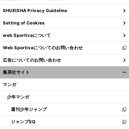
る
ウ
SHUEISHA Privacy Guideline
ィ
ン
Setting of Cookies
ド
ウ
web Sportivaについて
で
開
Web Sportivaについてのお問い合わせ
く
新
し
広告についてのお問い合わせ
い
ウ
集英社サイト
ィ
開
ン
く/
マンガ
ド
閉
ウ
じ
少年マンガ
で
る
開
週刊少年ジャンプ
く
新
し
ジャンプSQ
い
新
ウ