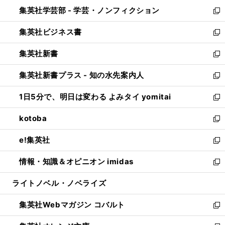
ウ
ン
ウ
集英社学芸部 - 学芸・ノンフィクション
く
で
ド
ィ
新
開
ウ
ン
し
集英社ビジネス書
く
で
ド
い
新
開
ウ
ウ
し
集英社新書
く
で
ィ
い
新
開
ン
ウ
し
集英社新書プラス - 知の水先案内人
く
ド
ィ
い
新
ウ
ン
ウ
し
1日5分で、明日は変わる よみタイ yomitai
で
ド
ィ
い
新
開
ウ
ン
ウ
し
kotoba
く
で
ド
ィ
い
新
開
ウ
ン
ウ
し
e!集英社
く
で
ド
ィ
い
新
開
ウ
ン
ウ
し
情報・知識＆オピニオン imidas
く
で
ド
ィ
い
新
開
ウ
ン
ウ
し
ライトノベル・ノベライズ
く
で
ド
ィ
い
開
ウ
ン
ウ
集英社Webマガジン コバルト
く
で
ド
ィ
新
開
ウ
ン
し