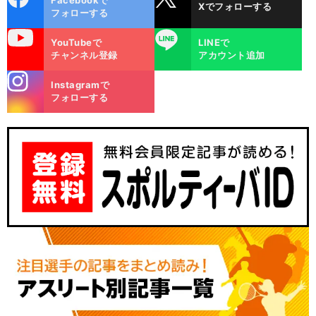
Xでフォローする
ok
フォローする
uTube
LINE
YouTubeで
LINEで
チャンネル登録
アカウント追加
stagra
Instagramで
m
フォローする