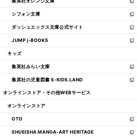
集英社オレンジ文庫
く
で
ド
い
新
開
ウ
ウ
し
シフォン文庫
く
で
ィ
い
新
開
ン
ウ
し
ダッシュエックス文庫公式サイト
く
ド
ィ
い
新
ウ
ン
ウ
し
JUMP j-BOOKS
で
ド
ィ
い
新
開
ウ
ン
ウ
し
キッズ
く
で
ド
ィ
い
開
ウ
ン
ウ
集英社みらい文庫
く
で
ド
ィ
新
開
ウ
ン
し
集英社の児童図書 S-KIDS.LAND
く
で
ド
い
新
開
ウ
ウ
し
オンラインストア・
その他WEBサービス
く
で
ィ
い
開
ン
ウ
オンラインストア
く
ド
ィ
ウ
ン
OTO
で
ド
新
開
ウ
し
SHUEISHA MANGA-ART HERITAGE
く
で
い
新