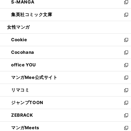
S-MANGA
く
で
ド
ィ
い
新
開
ウ
ン
ウ
し
集英社コミック文庫
く
で
ド
ィ
い
新
開
ウ
ン
ウ
し
女性マンガ
く
で
ド
ィ
い
開
ウ
ン
ウ
Cookie
く
で
ド
ィ
新
開
ウ
ン
し
Cocohana
く
で
ド
い
新
開
ウ
ウ
し
office YOU
く
で
ィ
い
新
開
ン
ウ
し
マンガMee公式サイト
く
ド
ィ
い
新
ウ
ン
ウ
し
リマコミ
で
ド
ィ
い
新
開
ウ
ン
ウ
し
ジャンプTOON
く
で
ド
ィ
い
新
開
ウ
ン
ウ
し
ZEBRACK
く
で
ド
ィ
い
新
開
ウ
ン
ウ
し
マンガMeets
く
で
ド
ィ
い
新