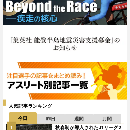
人気記事ランキング
今日
昨日
週間
月間
秋春制が導入されたJ1リーグ2
1