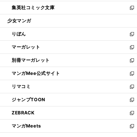
開
ウ
ン
ウ
し
集英社コミック文庫
く
で
ド
ィ
い
新
開
ウ
ン
ウ
し
少女マンガ
く
で
ド
ィ
い
開
ウ
ン
ウ
りぼん
く
で
ド
ィ
新
開
ウ
ン
し
マーガレット
く
で
ド
い
新
開
ウ
ウ
し
別冊マーガレット
く
で
ィ
い
新
開
ン
ウ
し
マンガMee公式サイト
く
ド
ィ
い
新
ウ
ン
ウ
し
リマコミ
で
ド
ィ
い
新
開
ウ
ン
ウ
し
ジャンプTOON
く
で
ド
ィ
い
新
開
ウ
ン
ウ
し
ZEBRACK
く
で
ド
ィ
い
新
開
ウ
ン
ウ
し
マンガMeets
く
で
ド
ィ
い
新
開
ウ
ン
ウ
し