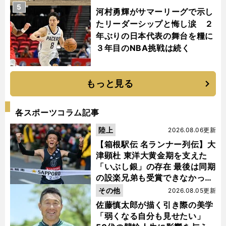
5
河村勇輝がサマーリーグで示し
たリーダーシップと悔し涙 ２
年ぶりの日本代表の舞台を糧に
３年目のNBA挑戦は続く
もっと見る
各スポーツコラム記事
陸上
2026.08.06更新
【箱根駅伝 名ランナー列伝】大
津顕杜 東洋大黄金期を支えた
「いぶし銀」の存在 最後は同期
の設楽兄弟も受賞できなかった
金栗杯に輝く
その他
2026.08.05更新
佐藤慎太郎が描く引き際の美学
「弱くなる自分も見せたい」