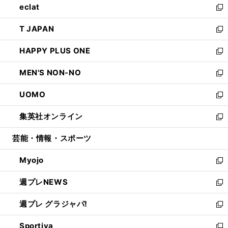
eclat
く
で
ド
ィ
い
新
開
ウ
ン
ウ
し
T JAPAN
く
で
ド
ィ
い
新
開
ウ
ン
ウ
し
HAPPY PLUS ONE
く
で
ド
ィ
い
新
開
ウ
ン
ウ
し
MEN'S NON-NO
く
で
ド
ィ
い
新
開
ウ
ン
ウ
し
UOMO
く
で
ド
ィ
い
新
開
ウ
ン
ウ
し
集英社オンライン
く
で
ド
ィ
い
新
開
ウ
ン
ウ
し
芸能・情報・スポーツ
く
で
ド
ィ
い
開
ウ
ン
ウ
Myojo
く
で
ド
ィ
新
開
ウ
ン
し
週プレNEWS
く
で
ド
い
新
開
ウ
ウ
し
週プレ グラジャパ!
く
で
ィ
い
新
開
ン
ウ
し
Sportiva
く
ド
ィ
い