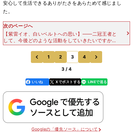
安心して生活できるありがたさをあらためて感じまし
た。
次のページへ
【紫雷イオ、白いベルトへの思い】――二冠王者と
して、今後どのような活動をしていきたいですか？
葉月：スターダムのベルトではないですが、だから
こそ、より世界に広く発信していけると考えていま
次
1
2
3
4
のページへ
のページへ
す。世界を舞
前
3 / 4
いいね
Xでポストする
LINEで送る
line
faceboo
x
k
Googleの「優先ソース」について