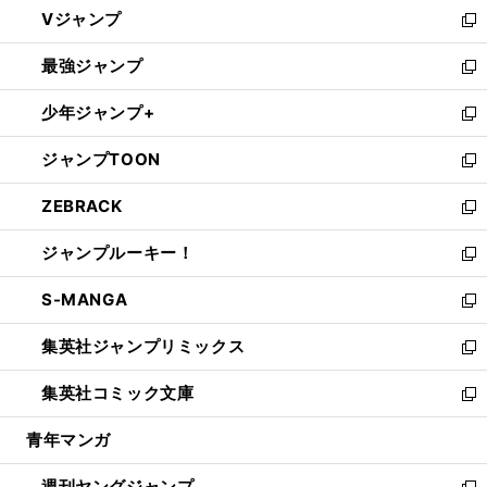
し
Vジャンプ
ィ
い
新
ン
ウ
し
最強ジャンプ
ド
ィ
い
新
ウ
ン
ウ
し
少年ジャンプ+
で
ド
ィ
い
新
開
ウ
ン
ウ
し
ジャンプTOON
く
で
ド
ィ
い
新
開
ウ
ン
ウ
し
ZEBRACK
く
で
ド
ィ
い
新
開
ウ
ン
ウ
し
ジャンプルーキー！
く
で
ド
ィ
い
新
開
ウ
ン
ウ
し
S-MANGA
く
で
ド
ィ
い
新
開
ウ
ン
ウ
し
集英社ジャンプリミックス
く
で
ド
ィ
い
新
開
ウ
ン
ウ
し
集英社コミック文庫
く
で
ド
ィ
い
新
開
ウ
ン
ウ
し
青年マンガ
く
で
ド
ィ
い
開
ウ
ン
ウ
週刊ヤングジャンプ
く