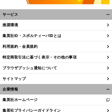
サービス
開
く/
推奨環境
閉
じ
集英社ID・スポルティーバIDとは
る
前
へ
利用規約・会員規約
特定商取引法に基づく表示・その他の事項
ブラウザプッシュ通知について
サイトマップ
企業情報
開
く/
集英社ホームページ
新
閉
し
じ
集英社プライバシーガイドライン
い