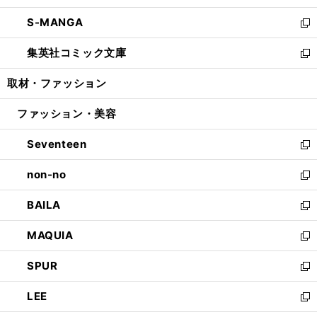
開
ウ
ン
ウ
し
S-MANGA
く
で
ド
ィ
い
新
開
ウ
ン
ウ
し
集英社コミック文庫
く
で
ド
ィ
い
新
開
ウ
ン
ウ
し
取材・ファッション
く
で
ド
ィ
い
開
ウ
ン
ウ
ファッション・美容
く
で
ド
ィ
開
ウ
ン
Seventeen
く
で
ド
新
開
ウ
し
non-no
く
で
い
新
開
ウ
し
BAILA
く
ィ
い
新
ン
ウ
し
MAQUIA
ド
ィ
い
新
ウ
ン
ウ
し
SPUR
で
ド
ィ
い
新
開
ウ
ン
ウ
し
LEE
く
で
ド
ィ
い
新
開
ウ
ン
ウ
し