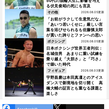
50代の競輪人生に影響を与え
る伏見俊昭の死にも言及
その他
2026.08.05更新
「お前がラクして生意気だな」
「あいつ若いくせに」厳しい言
葉を浴びせられるも佐藤慎太郎
が貫いた誇りとファンへの思い
ボクシング
2026.08.05更新
日本ボクシング世界王者列伝：
名城信男 あまりに重い試練を
乗り越え「大胆さ」と「巧さ」
で築いた時代
フィギュア
2026.08.03更新
宇野昌磨は本田真凜とのアイス
ダンスで新境地を切り開く 高
橋大輔の証言とも重なる課題と
楽しさ
cebo
X
Facebookで