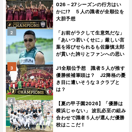
026－27シーズンの行方はい
かに!? ５人の識者が全順位を
大胆予想
「お前がラクして生意気だな」
2
「あいつ若いくせに」厳しい言
葉を浴びせられるも佐藤慎太郎
が貫いた誇りとファンへの思い
J1全順位予想 識者５人が推す
3
優勝候補筆頭は？ J2降格の憂
き目に遭いそうな３クラブと
は？
4
【夏の甲子園2026】「優勝は
横浜じゃない」 波乱必至の組み
合わせで識者５人が選んだ優勝
校はここだ！