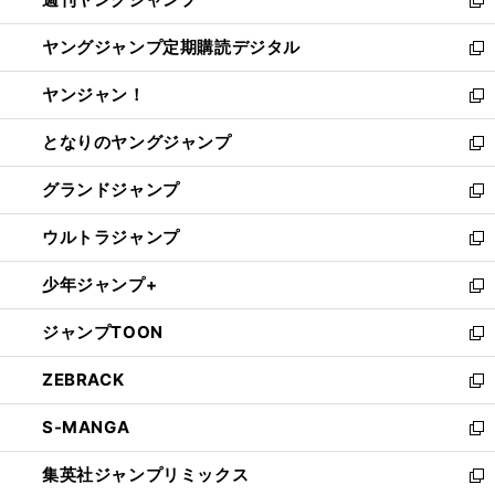
で
ド
ィ
新
開
ウ
ン
し
ヤングジャンプ定期購読デジタル
く
で
ド
い
新
開
ウ
ウ
し
ヤンジャン！
く
で
ィ
い
新
開
ン
ウ
し
となりのヤングジャンプ
く
ド
ィ
い
新
ウ
ン
ウ
し
グランドジャンプ
で
ド
ィ
い
新
開
ウ
ン
ウ
し
ウルトラジャンプ
く
で
ド
ィ
い
新
開
ウ
ン
ウ
し
少年ジャンプ+
く
で
ド
ィ
い
新
開
ウ
ン
ウ
し
ジャンプTOON
く
で
ド
ィ
い
新
開
ウ
ン
ウ
し
ZEBRACK
く
で
ド
ィ
い
新
開
ウ
ン
ウ
し
S-MANGA
く
で
ド
ィ
い
新
開
ウ
ン
ウ
し
集英社ジャンプリミックス
く
で
ド
ィ
い
新