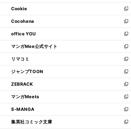
開
ウ
ン
ウ
Cookie
く
で
ド
ィ
新
開
ウ
ン
し
Cocohana
く
で
ド
い
新
開
ウ
ウ
し
office YOU
く
で
ィ
い
新
開
ン
ウ
し
マンガMee公式サイト
く
ド
ィ
い
新
ウ
ン
ウ
し
リマコミ
で
ド
ィ
い
新
開
ウ
ン
ウ
し
ジャンプTOON
く
で
ド
ィ
い
新
開
ウ
ン
ウ
し
ZEBRACK
く
で
ド
ィ
い
新
開
ウ
ン
ウ
し
マンガMeets
く
で
ド
ィ
い
新
開
ウ
ン
ウ
し
S-MANGA
く
で
ド
ィ
い
新
開
ウ
ン
ウ
し
集英社コミック文庫
く
で
ド
ィ
い
新
開
ウ
ン
ウ
し