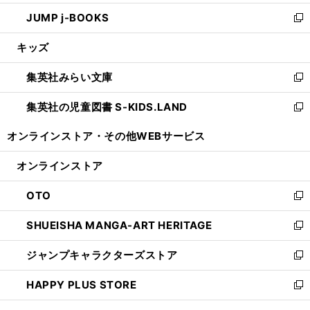
ウ
ン
ウ
し
JUMP j-BOOKS
で
ド
ィ
い
新
開
ウ
ン
ウ
し
キッズ
く
で
ド
ィ
い
開
ウ
ン
ウ
集英社みらい文庫
く
で
ド
ィ
新
開
ウ
ン
し
集英社の児童図書 S-KIDS.LAND
く
で
ド
い
新
開
ウ
ウ
し
オンラインストア・
その他WEBサービス
く
で
ィ
い
開
ン
ウ
オンラインストア
く
ド
ィ
ウ
ン
OTO
で
ド
新
開
ウ
し
SHUEISHA MANGA-ART HERITAGE
く
で
い
新
開
ウ
し
ジャンプキャラクターズストア
く
ィ
い
新
ン
ウ
し
HAPPY PLUS STORE
ド
ィ
い
新
ウ
ン
ウ
し