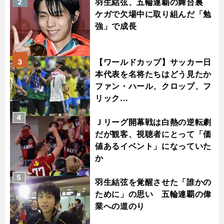
羽生結弦、五輪連覇の舞台裏
2
ケガで欠場中に取り組んだ「勉
強」で成長
【ワールドカップ】サッカー日
3
本代表を名将たちはどう見たか
ファン・ハール、クロップ、フ
リック...
4
Ｊリーグ開幕戦は白熱の逆転劇
だが観客、視聴者にとって「価
値あるイベント」になっていた
か
5
羽生結弦を覚醒させた「誰かの
ために」の思い 五輪連覇の偉
業への道のり