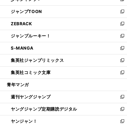
い
新
開
ウ
ン
ウ
し
ジャンプTOON
く
で
ド
ィ
い
新
開
ウ
ン
ウ
し
ZEBRACK
く
で
ド
ィ
い
新
開
ウ
ン
ウ
し
ジャンプルーキー！
く
で
ド
ィ
い
新
開
ウ
ン
ウ
し
S-MANGA
く
で
ド
ィ
い
新
開
ウ
ン
ウ
し
集英社ジャンプリミックス
く
で
ド
ィ
い
新
開
ウ
ン
ウ
し
集英社コミック文庫
く
で
ド
ィ
い
新
開
ウ
ン
ウ
し
青年マンガ
く
で
ド
ィ
い
開
ウ
ン
ウ
週刊ヤングジャンプ
く
で
ド
ィ
新
開
ウ
ン
し
ヤングジャンプ定期購読デジタル
く
で
ド
い
新
開
ウ
ウ
し
ヤンジャン！
く
で
ィ
い
新