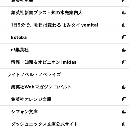
集英社新書
で
ィ
い
新
開
ン
ウ
し
集英社新書プラス - 知の水先案内人
く
ド
ィ
い
新
ウ
ン
ウ
し
1日5分で、明日は変わる よみタイ yomitai
で
ド
ィ
い
新
開
ウ
ン
ウ
し
kotoba
く
で
ド
ィ
い
新
開
ウ
ン
ウ
し
e!集英社
く
で
ド
ィ
い
新
開
ウ
ン
ウ
し
情報・知識＆オピニオン imidas
く
で
ド
ィ
い
新
開
ウ
ン
ウ
し
ライトノベル・ノベライズ
く
で
ド
ィ
い
開
ウ
ン
ウ
集英社Webマガジン コバルト
く
で
ド
ィ
新
開
ウ
ン
し
集英社オレンジ文庫
く
で
ド
い
新
開
ウ
ウ
し
シフォン文庫
く
で
ィ
い
新
開
ン
ウ
し
ダッシュエックス文庫公式サイト
く
ド
ィ
い
新