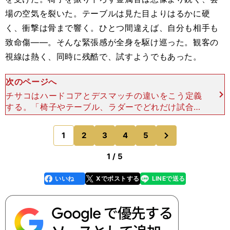
場の空気を裂いた。テーブルは見た目よりはるかに硬
く、衝撃は骨まで響く。ひとつ間違えば、自分も相手も
致命傷――。そんな緊張感が全身を駆け巡った。観客の
視線は熱く、同時に残酷で、試すようでもあった。
次のページへ
チサコはハードコアとデスマッチの違いをこう定義
する。「椅子やテーブル、ラダーでどれだけ試合を
作れるかを競うのがハードコア。デスマッチは自ら
血を流しにいくもの」 デスマッチが"いかに血を
次
1
2
3
4
5
のページへ
美しく流すか
1 / 5
いいね
Xでポストする
LINEで送る
line
faceboo
x
k