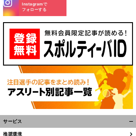
stagra
Instagramで
m
フォローする
.
】
、
・
.
、
前
へ
サービス
開
く/
推奨環境