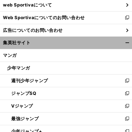
web Sportivaについて
で
開
Web Sportivaについてのお問い合わせ
く
新
し
広告についてのお問い合わせ
い
ウ
集英社サイト
ィ
開
ン
く/
マンガ
ド
閉
ウ
じ
少年マンガ
で
る
開
週刊少年ジャンプ
く
新
し
ジャンプSQ
い
新
ウ
し
Vジャンプ
ィ
い
新
ン
ウ
し
最強ジャンプ
ド
ィ
い
新
ウ
ン
ウ
し
少年ジャンプ+
で
ド
ィ