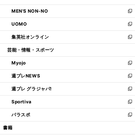
開
ウ
ン
ウ
し
MEN'S NON-NO
く
で
ド
ィ
い
新
開
ウ
ン
ウ
し
UOMO
く
で
ド
ィ
い
新
開
ウ
ン
ウ
し
集英社オンライン
く
で
ド
ィ
い
新
開
ウ
ン
ウ
し
芸能・情報・スポーツ
く
で
ド
ィ
い
開
ウ
ン
ウ
Myojo
く
で
ド
ィ
新
開
ウ
ン
し
週プレNEWS
く
で
ド
い
新
開
ウ
ウ
し
週プレ グラジャパ!
く
で
ィ
い
新
開
ン
ウ
し
Sportiva
く
ド
ィ
い
新
ウ
ン
ウ
し
パラスポ
で
ド
ィ
い
新
開
ウ
ン
ウ
し
書籍
く
で
ド
ィ
い
開
ウ
ン
ウ