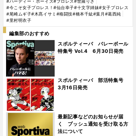
#ハーディー・ボーイズ
#プロレス
#世羅りさ
#今こそ女子プロレス！
#仙台幸子
#十文字姉妹
#女子プロレス
#尾崎ムギ子
#木髙イサミ
#格闘技
#橋本千紘
#葉月
#葛西純
#里村明衣子
編集部のおすすめ
スポルティーバ バレーボール
特集号 Vol.4 6月30日発売
スポルティーバ 部活特集号
3月16日発売
最新記事などのお知らせが届
く プッシュ通知を受け取る方
法について