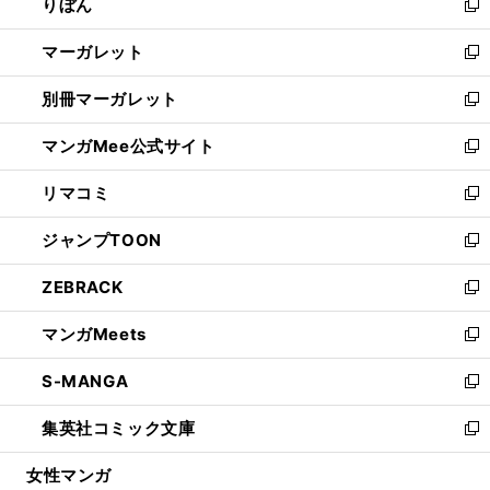
りぼん
く
で
ド
ィ
新
開
ウ
ン
し
マーガレット
く
で
ド
い
新
開
ウ
ウ
し
別冊マーガレット
く
で
ィ
い
新
開
ン
ウ
し
マンガMee公式サイト
く
ド
ィ
い
新
ウ
ン
ウ
し
リマコミ
で
ド
ィ
い
新
開
ウ
ン
ウ
し
ジャンプTOON
く
で
ド
ィ
い
新
開
ウ
ン
ウ
し
ZEBRACK
く
で
ド
ィ
い
新
開
ウ
ン
ウ
し
マンガMeets
く
で
ド
ィ
い
新
開
ウ
ン
ウ
し
S-MANGA
く
で
ド
ィ
い
新
開
ウ
ン
ウ
し
集英社コミック文庫
く
で
ド
ィ
い
新
開
ウ
ン
ウ
し
女性マンガ
く
で
ド
ィ
い