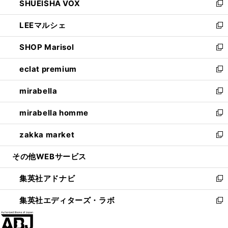
SHUEISHA VOX
で
ド
ィ
い
新
開
ウ
ン
ウ
し
LEEマルシェ
く
で
ド
ィ
い
新
開
ウ
ン
ウ
し
SHOP Marisol
く
で
ド
ィ
い
新
開
ウ
ン
ウ
し
eclat premium
く
で
ド
ィ
い
新
開
ウ
ン
ウ
し
mirabella
く
で
ド
ィ
い
新
開
ウ
ン
ウ
し
mirabella homme
く
で
ド
ィ
い
新
開
ウ
ン
ウ
し
zakka market
く
で
ド
ィ
い
新
開
ウ
ン
ウ
し
その他WEBサービス
く
で
ド
ィ
い
開
ウ
ン
ウ
集英社アドナビ
く
で
ド
ィ
新
開
ウ
ン
し
集英社エディターズ・ラボ
く
で
ド
い
新
開
ウ
ウ
し
く
で
ィ
い