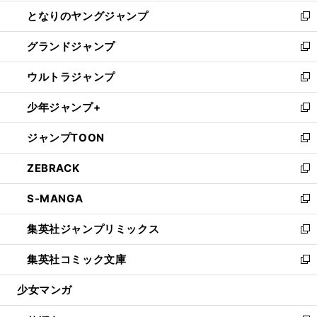
開
ン
ウ
し
となりのヤングジャンプ
く
ド
ィ
い
新
ウ
ン
ウ
し
グランドジャンプ
で
ド
ィ
い
新
開
ウ
ン
ウ
し
ウルトラジャンプ
く
で
ド
ィ
い
新
開
ウ
ン
ウ
し
少年ジャンプ+
く
で
ド
ィ
い
新
開
ウ
ン
ウ
し
ジャンプTOON
く
で
ド
ィ
い
新
開
ウ
ン
ウ
し
ZEBRACK
く
で
ド
ィ
い
新
開
ウ
ン
ウ
し
S-MANGA
く
で
ド
ィ
い
新
開
ウ
ン
ウ
し
集英社ジャンプリミックス
く
で
ド
ィ
い
新
開
ウ
ン
ウ
し
集英社コミック文庫
く
で
ド
ィ
い
新
開
ウ
ン
ウ
し
少女マンガ
く
で
ド
ィ
い
開
ウ
ン
ウ