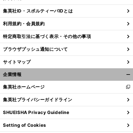
閉
じ
集英社ID・スポルティーバIDとは
る
利用規約・会員規約
特定商取引法に基づく表示・その他の事項
ブラウザプッシュ通知について
サイトマップ
企業情報
開
く/
集英社ホームページ
新
閉
し
じ
集英社プライバシーガイドライン
い
る
ウ
SHUEISHA Privacy Guideline
ィ
ン
Setting of Cookies
ド
ウ