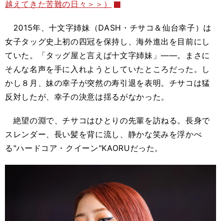
越えてきた苦難の日々＞＞）
2015年、十文字姉妹（DASH・チサコ＆仙台幸子）は
女子タッグ史上初の四冠を保持し、海外進出を目前にし
ていた。「タッグ屋と言えば十文字姉妹」――。まさに
そんな名声を手に入れようとしていたところだった。し
かし８月、妹の幸子が突然の寿引退を表明。チサコは猛
反対したが、幸子の決意は揺るがなかった。
絶望の淵で、チサコはひとりの先輩を訪ねる。長身で
スレンダー、長い髪を背に流し、静かな笑みを浮かべ
る"ハードコア・クイーン"KAORUだった。