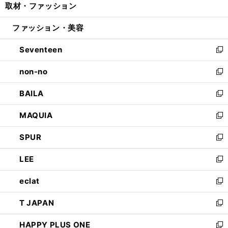
取材・ファッション
く
で
ド
ィ
い
開
ウ
ン
ウ
ファッション・美容
く
で
ド
ィ
開
ウ
ン
Seventeen
く
で
ド
新
開
ウ
し
non-no
く
で
い
新
開
ウ
し
BAILA
く
ィ
い
新
ン
ウ
し
MAQUIA
ド
ィ
い
新
ウ
ン
ウ
し
SPUR
で
ド
ィ
い
新
開
ウ
ン
ウ
し
LEE
く
で
ド
ィ
い
新
開
ウ
ン
ウ
し
eclat
く
で
ド
ィ
い
新
開
ウ
ン
ウ
し
T JAPAN
く
で
ド
ィ
い
新
開
ウ
ン
ウ
し
HAPPY PLUS ONE
く
で
ド
ィ
い
新