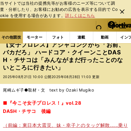
当サイトでは当社の提携先等がお客様のニーズ等について調
査・分析したり、お客様にお勧めの広告を表⽰する⽬的で Co
閉じ
okie を使⽤する場合があります。
詳しくはこちら
る
マイペ
web Sportiva (webスポルティーバ)
検索
メニュ
we
ー
その他競技の記事一覧
格闘技
プロレス
【女子プ
b
ジ
その他競技
モーター
フォト
連載
動画
イン
ス
【女子プロレス】アジャコングから「お前、
ポ
バカだろ」 ハードコア・クイーンことDAS
ル
H・チサコは「みんながまだ行ったことのな
テ
ィ
いところに行きたい」
ー
2025年08月21日 10:00 公開
2025年08月28日 11:03 更新
バ
尾崎ムギ子●取材・文 text by Ozaki Mugiko
■『今こそ女子プロレス！』vol.28
DASH・チサコ 後編
（前編：東日本大震災、妹・幸子とのタッグ解散......乗り