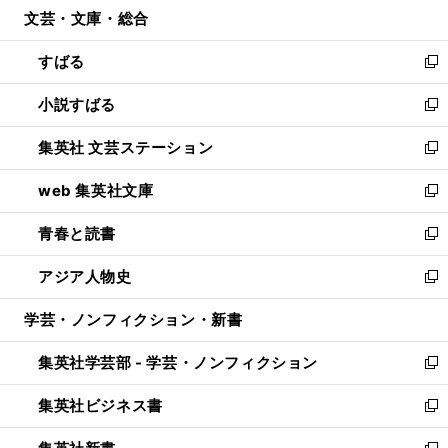
文芸・文庫・総合
く
で
ド
ィ
開
ウ
ン
すばる
く
で
ド
新
開
ウ
し
小説すばる
く
で
い
新
開
ウ
し
集英社 文芸ステーション
く
ィ
い
新
ン
ウ
し
web 集英社文庫
ド
ィ
い
新
ウ
ン
ウ
し
青春と読書
で
ド
ィ
い
新
開
ウ
ン
ウ
し
アジア人物史
く
で
ド
ィ
い
新
開
ウ
ン
ウ
し
学芸・ノンフィクション・新書
く
で
ド
ィ
い
開
ウ
ン
ウ
集英社学芸部 - 学芸・ノンフィクション
く
で
ド
ィ
新
開
ウ
ン
し
集英社ビジネス書
く
で
ド
い
新
開
ウ
ウ
し
く