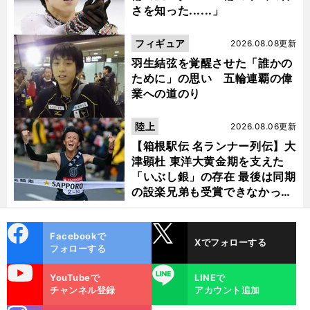
さを知った......」
フィギュア
2026.08.08更新
羽生結弦を覚醒させた「誰かの
ために」の思い 五輪連覇の偉
業への道のり
陸上
2026.08.06更新
【箱根駅伝 名ランナー列伝】大
津顕杜 東洋大黄金期を支えた
「いぶし銀」の存在 最後は同期
の設楽兄弟も受賞できなかった
金栗杯に輝く
cebo
X
Facebookで
Xでフォローする
ok
フォローする
uTube
LINE
YouTubeで
LINEで
チャンネル登録
アカウント追加