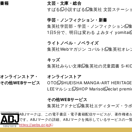
ン
ィ
ン
ン
ン
書籍
文芸・文庫・総合
開
で
開
開
い
い
ド
ン
ド
ド
ド
すばる
小説すばる
集英社 文芸ステーシ
く
開
く
く
新
新
ウ
ウ
ウ
ド
ウ
ウ
ウ
く
し
し
ィ
ィ
学芸・ノンフィクション・新書
で
ウ
で
で
で
い
い
ン
ン
集英社学芸部 - 学芸・ノンフィクション
開
で
開
開
開
新
ウ
ウ
ド
ド
1日5分で、明日は変わる よみタイ yomitai
く
開
く
く
く
し
新
ィ
ィ
ウ
ウ
く
い
ン
ン
ライトノベル・ノベライズ
で
で
ウ
ド
ド
集英社Webマガジン コバルト
集英社オレ
開
開
新
ィ
ウ
ウ
く
く
し
ン
キッズ
で
で
い
ド
集英社みらい文庫
集英社の児童図書 S-KID
開
開
新
ウ
ウ
く
く
し
ィ
オンラインストア・
オンラインストア
で
い
ン
その他WEBサービス
OTO
SHUEISHA MANGA-ART HERITAGE
開
新
ウ
ド
LEEマルシェ
SHOP Marisol
eclat prem
く
し
新
新
ィ
ウ
い
し
し
ン
その他WEBサービス
で
ウ
い
い
ド
集英社アドナビ
集英社エディターズ・ラ
開
新
ィ
ウ
ウ
ウ
く
し
ABJマークは、この電子書店・電子書籍配信サービスが、著作権者か
ン
ィ
ィ
で
い
です。ABJマークの詳細、ABJマークを掲示しているサービスの一
ド
ン
ン
開
https://aebs.or.jp/
ウ
新
ウ
ド
ド
く
し
ィ