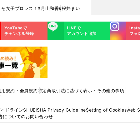
こそ女子プロレス！
#月山和香
#桜井まい
Instagra
LINE
YouTubeで
LINEで
Inst
m
チャンネル登録
アカウント追加
フォ
利用規約・会員規約
特定商取引法に基づく表示・その他の事項
プ
ガイドライン
SHUEISHA Privacy Guideline
Setting of Cookies
web 
告についてのお問い合わせ