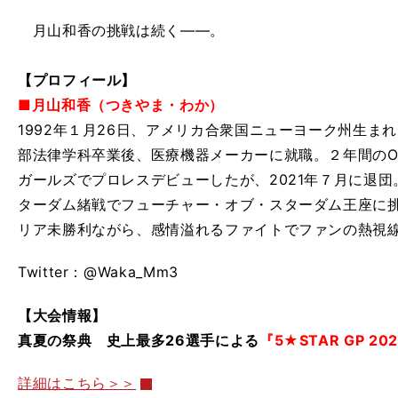
月山和香の挑戦は続く――。
【プロフィール】
■月山和香（つきやま・わか）
1992年１月26日、アメリカ合衆国ニューヨーク州生まれ。
部法律学科卒業後、医療機器メーカーに就職。２年間のO
ガールズでプロレスデビューしたが、2021年７月に退
ターダム緒戦でフューチャー・オブ・スターダム王座に
リア未勝利ながら、感情溢れるファイトでファンの熱視
Twitter：@Waka_Mm3
【大会情報】
真夏の祭典 史上最多26選手による
『5★STAR GP 20
詳細はこちら＞＞