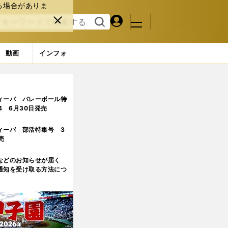
る場合がありま
マイペ
閉じ
検索
メニュ
ー
る
す
ジ
る
動画
インフォ
に「桜井まいに勝つまでは引退できない」
4ページ目
ィーバ バレーボール特
.4 6月30日発売
ィーバ 部活特集号 3
売
などのお知らせが届く
通知を受け取る方法につ