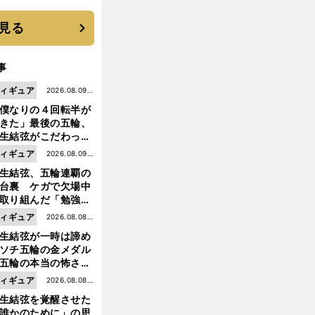
見る
事
ィギュア
2026.08.09更
僕なりの４回転半が
新
きた」最後の五輪、
生結弦がこだわった
ャンプの美学
ィギュア
2026.08.09更
生結弦、五輪連覇の
新
台裏 ケガで欠場中
取り組んだ「勉強」
成長
ィギュア
2026.08.08更
生結弦が一時は諦め
新
ソチ五輪の金メダル
五輪の本当の怖さを
った......」
ィギュア
2026.08.08更
生結弦を覚醒させた
新
誰かのために」の思