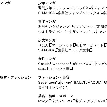
マンガ
少年マンガ
ン
ィ
週刊少年ジャンプ
ジャンプSQ
Vジャン
ド
ン
新
新
S-MANGA
集英社ジャンプリミックス
集
ウ
ド
新
し
し
新
で
ウ
し
い
い
し
青年マンガ
開
で
い
ウ
ウ
い
週刊ヤングジャンプ
ヤングジャンプ定期
新
く
開
ウ
ィ
ィ
ウ
ウルトラジャンプ
少年ジャンプ+
ジャン
新
し
新
く
ィ
ン
ン
ィ
し
い
し
ン
ド
ド
ン
少女マンガ
い
ウ
い
ド
ウ
ウ
ド
りぼん
マーガレット
別冊マーガレット
新
新
新
ウ
ィ
ウ
ウ
で
で
ウ
S-MANGA
集英社コミック文庫
し
新
し
新
ィ
ン
ィ
で
開
開
で
い
し
い
し
ン
ド
ン
女性マンガ
開
く
く
開
ウ
い
ウ
い
ド
ウ
ド
Cookie
Cocohana
office YOU
マンガM
く
く
新
新
新
ィ
ウ
ィ
ウ
ウ
で
ウ
集英社コミック文庫
し
新
し
し
ン
ィ
ン
ィ
で
開
で
い
し
い
い
ド
ン
ド
ン
取材・ファッション
ファッション・美容
開
く
開
ウ
い
ウ
ウ
ウ
ド
ウ
ド
Seventeen
non-no
BAILA
MAQUIA
S
く
く
新
新
新
新
ィ
ウ
ィ
ィ
で
ウ
で
ウ
集英社オンライン
し
新
し
し
し
ン
ィ
ン
ン
開
で
開
で
い
し
い
い
い
ド
ン
ド
ド
芸能・情報・スポーツ
く
開
く
開
ウ
い
ウ
ウ
ウ
ウ
ド
ウ
ウ
Myojo
週プレNEWS
週プレ グラジャパ!
く
く
新
新
新
ィ
ウ
ィ
ィ
ィ
で
ウ
で
で
し
し