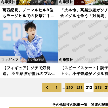
冬季競技
冬季競技
2016.07.12更新
2016.07.12更新
葛西紀明、ノーマルヒル8位
「大本命」髙梨沙羅がソ
もラージヒルでの反撃に手応
金メダルを争う「対抗馬
え
誰か？
フィギュア
冬季競技
2016.07.12更新
2016.07.12更新
【フィギュア】ソチで好発
【スピードスケート】調
進。 羽生結弦が憧れのプル
上々。小平奈緒がメダル
シェンコに勝利した意義
候補に名乗り
1
...
210
211
212
213
2
のページへ
前
「その他競技の記事一覧」関連の記