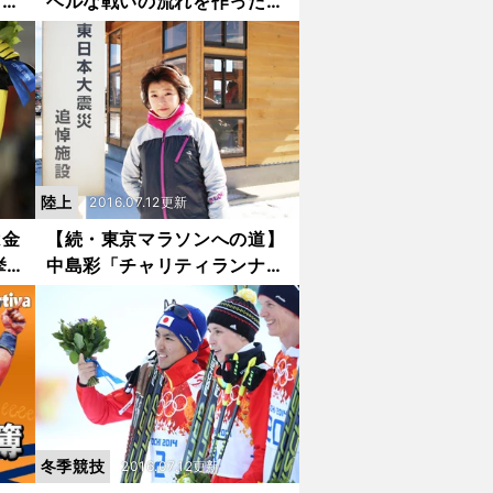
した
ベルな戦いの流れを作ったの
は浅田真央
陸上
2016.07.12更新
は金
【続・東京マラソンへの道】
挙
中島彩「チャリティランナー
として再び東北へ」
冬季競技
2016.07.12更新