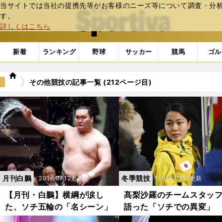
当サイトでは当社の提携先等がお客様のニーズ等について調査・分析し
web Sportiva (webスポルティーバ)
す。
詳しくはこちら
新着
ランキング
野球
サッカー
競馬
ゴル
we
その他競技の記事一覧 (212ページ目)
b
ス
ポ
ル
テ
ィ
ー
バ
月刊白鵬
冬季競技
2016.07.12更新
2016.07.12更新
【月刊・白鵬】横綱が涙し
髙梨沙羅のチームスタッ
た、ソチ五輪の「名シーン」
語った「ソチでの異変」