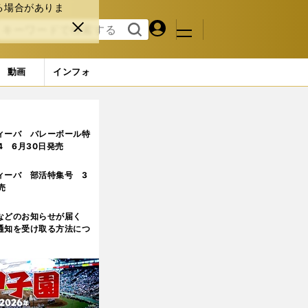
る場合がありま
マイペ
閉じ
検索
メニュ
ー
る
す
ジ
る
動画
インフォ
ィーバ バレーボール特
.4 6月30日発売
ィーバ 部活特集号 3
売
などのお知らせが届く
通知を受け取る方法につ