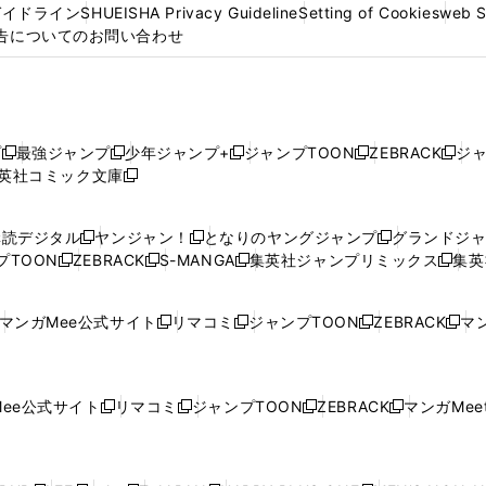
ガイドライン
SHUEISHA Privacy Guideline
Setting of Cookies
web 
告についてのお問い合わせ
プ
最強ジャンプ
少年ジャンプ+
ジャンプTOON
ZEBRACK
ジ
新
新
新
新
新
英社コミック文庫
し
新
し
し
し
し
い
い
し
い
い
い
ウ
ウ
い
ウ
ウ
ウ
購読デジタル
ヤンジャン！
となりのヤングジャンプ
グランドジ
新
新
新
ィ
ィ
ウ
ィ
ィ
ィ
プTOON
ZEBRACK
S-MANGA
集英社ジャンプリミックス
集英
新
し
新
し
新
し
新
ン
ン
ィ
ン
ン
ン
し
い
し
い
し
い
し
ド
ド
ン
ド
ド
ド
い
ウ
い
ウ
い
ウ
い
ウ
ウ
ド
ウ
ウ
ウ
マンガMee公式サイト
リマコミ
ジャンプTOON
ZEBRACK
マン
新
新
新
新
ウ
ィ
ウ
ィ
ウ
ィ
ウ
で
で
ウ
で
で
で
し
し
し
し
し
ィ
ン
ィ
ン
ィ
ン
ィ
開
開
で
開
開
開
い
い
い
い
い
ン
ド
ン
ド
ン
ド
ン
く
く
開
く
く
く
ウ
ウ
ウ
ウ
ウ
ド
ウ
ド
ウ
ド
ウ
ド
ee公式サイト
リマコミ
ジャンプTOON
ZEBRACK
マンガMeet
く
新
新
新
新
ィ
ィ
ィ
ィ
ィ
ウ
で
ウ
で
ウ
で
ウ
し
し
し
し
ン
ン
ン
ン
ン
で
開
で
開
で
開
で
い
い
い
い
ド
ド
ド
ド
ド
開
く
開
く
開
く
開
ウ
ウ
ウ
ウ
ウ
ウ
ウ
ウ
ウ