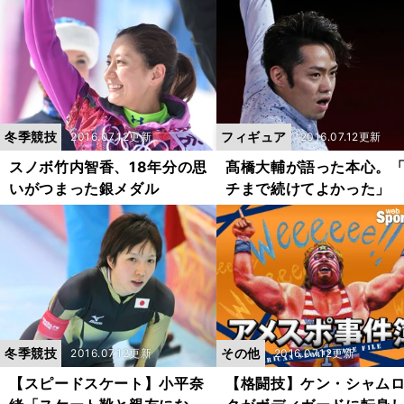
冬季競技
フィギュア
2016.07.12更新
2016.07.12更新
スノボ竹内智香、18年分の思
髙橋大輔が語った本心。
いがつまった銀メダル
チまで続けてよかった」
冬季競技
その他
2016.07.12更新
2016.07.12更新
【スピードスケート】小平奈
【格闘技】ケン・シャム