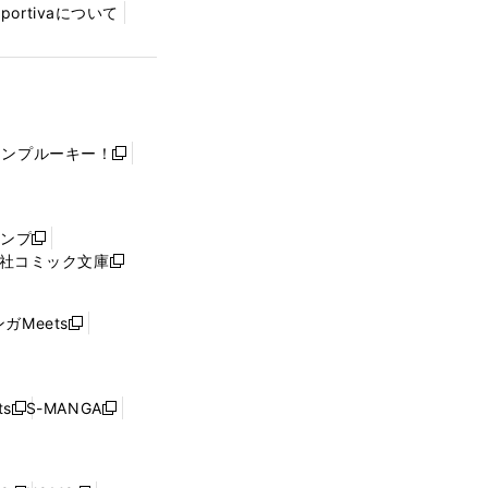
Sportivaについて
ャンプルーキー！
新
し
い
ウ
ャンプ
新
ィ
社コミック文庫
し
新
ン
い
し
ド
ウ
い
ウ
ガMeets
新
ィ
ウ
で
し
ン
ィ
開
い
ド
ン
く
ウ
ウ
ド
s
S-MANGA
新
新
ィ
で
ウ
し
し
ン
開
で
い
い
ド
く
開
ウ
ウ
ウ