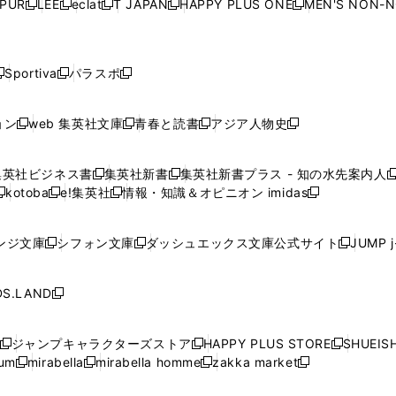
PUR
LEE
eclat
T JAPAN
HAPPY PLUS ONE
MEN'S NON-
く
く
く
く
新
新
新
新
新
ィ
ィ
ィ
ィ
で
で
で
で
で
し
し
し
し
し
ン
ン
ン
ン
開
開
開
開
開
い
い
い
い
い
ド
ド
ド
ド
く
く
く
く
く
ウ
ウ
ウ
ウ
ウ
ウ
ウ
ウ
ウ
Sportiva
パラスポ
新
新
ィ
ィ
ィ
ィ
ィ
で
で
で
で
し
し
し
ン
ン
ン
ン
ン
開
開
開
開
い
い
い
ド
ド
ド
ド
ド
ョン
web 集英社文庫
青春と読書
アジア人物史
く
く
く
く
新
新
新
新
ウ
ウ
ウ
ウ
ウ
ウ
ウ
ウ
し
し
し
し
ィ
ィ
ィ
で
で
で
で
で
い
い
い
い
ン
ン
ン
集英社ビジネス書
集英社新書
集英社新書プラス - 知の水先案内人
開
開
開
開
開
新
新
新
ウ
ウ
ウ
ウ
ド
ド
ド
kotoba
e!集英社
情報・知識＆オピニオン imidas
く
く
く
く
く
新
し
新
し
新
ィ
ィ
ィ
ィ
ウ
ウ
ウ
し
し
い
し
い
し
ン
ン
ン
ン
で
で
で
い
い
ウ
い
ウ
い
ド
ド
ド
ド
ンジ文庫
シフォン文庫
ダッシュエックス文庫公式サイト
JUMP 
開
開
開
新
新
新
ウ
ウ
ィ
ウ
ィ
ウ
ウ
ウ
ウ
ウ
く
く
く
し
し
し
ィ
ィ
ン
ィ
ン
ィ
で
で
で
で
い
い
い
ン
ン
ド
ン
ド
ン
S.LAND
開
開
開
開
新
ウ
ウ
ウ
ド
ド
ウ
ド
ウ
ド
く
く
く
く
し
ィ
ィ
ィ
ウ
ウ
で
ウ
で
ウ
い
ン
ン
ン
ジャンプキャラクターズストア
HAPPY PLUS STORE
SHUEIS
で
で
開
で
開
で
新
新
新
ウ
ド
ド
ド
ium
mirabella
mirabella homme
zakka market
開
開
く
開
く
開
し
新
新
新
し
新
し
ィ
ウ
ウ
ウ
く
く
く
く
い
し
し
い
し
し
い
ン
で
で
で