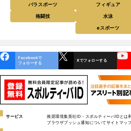
パラスポーツ
フィギュア
格闘技
水泳
eスポーツ
ebo
X
YouTube
Facebookで
Xでフォローする
ok
フォローする
サービス
推奨環境
集英社ID・スポルティーバIDとは
ブラウザプッシュ通知について
サイトマッ