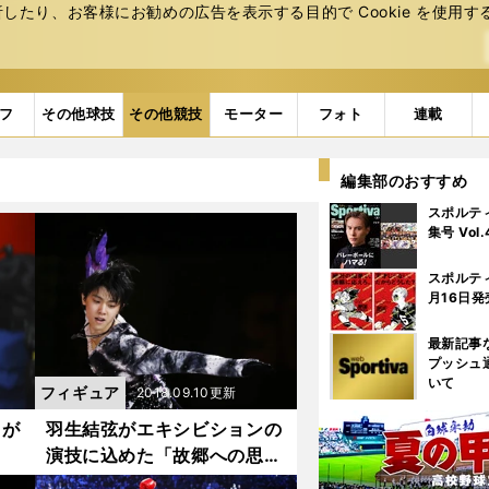
たり、お客様にお勧めの広告を表⽰する⽬的で Cookie を使⽤す
フ
その他球技
その他競技
モーター
フォト
連載
編集部のおすすめ
スポルテ
集号 Vol
スポルテ
月16日発
最新記事
プッシュ
いて
フィギュア
2018.09.10更新
フが
羽生結弦がエキシビションの
演技に込めた「故郷への思
い」