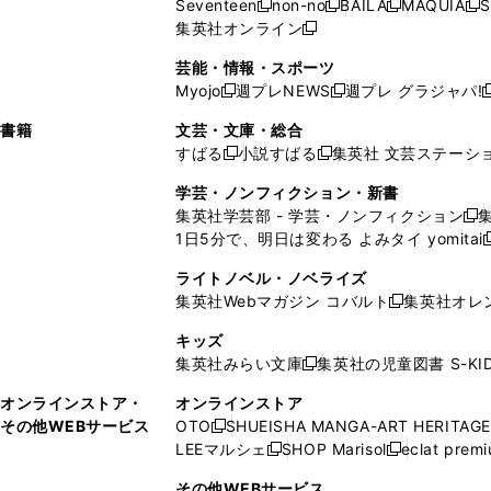
Seventeen
non-no
BAILA
MAQUIA
S
く
く
新
新
新
新
ィ
ウ
ィ
ィ
で
ウ
で
ウ
集英社オンライン
し
新
し
し
し
ン
ィ
ン
ン
開
で
開
で
い
し
い
い
い
ド
ン
ド
ド
芸能・情報・スポーツ
く
開
く
開
ウ
い
ウ
ウ
ウ
ウ
ド
ウ
ウ
Myojo
週プレNEWS
週プレ グラジャパ!
く
く
新
新
新
ィ
ウ
ィ
ィ
ィ
で
ウ
で
で
し
し
ン
ィ
ン
ン
ン
書籍
文芸・文庫・総合
開
で
開
開
い
い
ド
ン
ド
ド
ド
すばる
小説すばる
集英社 文芸ステーシ
く
開
く
く
新
新
ウ
ウ
ウ
ド
ウ
ウ
ウ
く
し
し
ィ
ィ
学芸・ノンフィクション・新書
で
ウ
で
で
で
い
い
ン
ン
集英社学芸部 - 学芸・ノンフィクション
開
で
開
開
開
新
ウ
ウ
ド
ド
1日5分で、明日は変わる よみタイ yomitai
く
開
く
く
く
し
新
ィ
ィ
ウ
ウ
く
い
ン
ン
ライトノベル・ノベライズ
で
で
ウ
ド
ド
集英社Webマガジン コバルト
集英社オレ
開
開
新
ィ
ウ
ウ
く
く
し
ン
キッズ
で
で
い
ド
集英社みらい文庫
集英社の児童図書 S-KID
開
開
新
ウ
ウ
く
く
し
ィ
オンラインストア・
オンラインストア
で
い
ン
その他WEBサービス
OTO
SHUEISHA MANGA-ART HERITAGE
開
新
ウ
ド
LEEマルシェ
SHOP Marisol
eclat prem
く
し
新
新
ィ
ウ
い
し
し
ン
その他WEBサービス
で