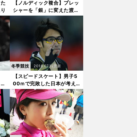
った
【ノルディック複合】プレッ
送り
シャーを「銀」に変えた渡部
暁斗の心・技・体
冬季競技
2016.07.12更新
当
【スピードスケート】男子5
３つ
00ｍで完敗した日本が考え
るべき「今後の強化策」