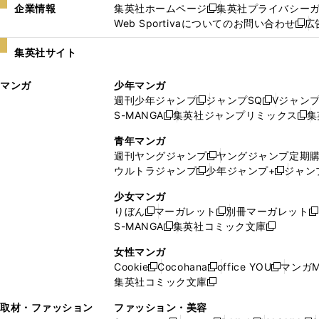
企業情報
集英社ホームページ
集英社プライバシー
新
Web Sportivaについてのお問い合わせ
広
し
新
い
し
集英社サイト
ウ
い
ィ
ウ
マンガ
少年マンガ
ン
ィ
週刊少年ジャンプ
ジャンプSQ
Vジャン
ド
ン
新
新
S-MANGA
集英社ジャンプリミックス
集
ウ
ド
新
し
し
新
で
ウ
し
い
い
し
青年マンガ
開
で
い
ウ
ウ
い
週刊ヤングジャンプ
ヤングジャンプ定期
新
く
開
ウ
ィ
ィ
ウ
ウルトラジャンプ
少年ジャンプ+
ジャン
新
し
新
く
ィ
ン
ン
ィ
し
い
し
ン
ド
ド
ン
少女マンガ
い
ウ
い
ド
ウ
ウ
ド
りぼん
マーガレット
別冊マーガレット
新
新
新
ウ
ィ
ウ
ウ
で
で
ウ
S-MANGA
集英社コミック文庫
し
新
し
新
ィ
ン
ィ
で
開
開
で
い
し
い
し
ン
ド
ン
女性マンガ
開
く
く
開
ウ
い
ウ
い
ド
ウ
ド
Cookie
Cocohana
office YOU
マンガM
く
く
新
新
新
ィ
ウ
ィ
ウ
ウ
で
ウ
集英社コミック文庫
し
新
し
し
ン
ィ
ン
ィ
で
開
で
い
し
い
い
ド
ン
ド
ン
取材・ファッション
ファッション・美容
開
く
開
ウ
い
ウ
ウ
ウ
ド
ウ
ド