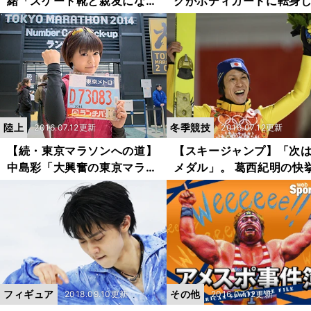
緒「スケート靴と親友になれ
クがボディガードに転身
なくて......」
理由
陸上
冬季競技
2016.07.12更新
2016.07.12更新
【続・東京マラソンへの道】
【スキージャンプ】「次
中島彩「大興奮の東京マラソ
メダル」。 葛西紀明の快
ンEXPO！」
で団体戦へムードは最高
フィギュア
その他
2018.09.10更新
2016.07.12更新