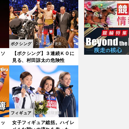
ボクシング
2016.07.12更新
「ソ
【ボクシング】３連続ＫＯに
見る、村田諒太の危険性
フィギュア
2016.07.12更新
ロッ
女子フィギュア総括。ハイレ