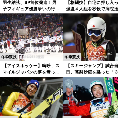
羽生結弦、SP首位発進！男
【格闘技】自宅に押し入
子フィギュア優勝争いの行方
強盗４人組を秒殺で病院
は？
冬季競技
冬季競技
2016.07.12更新
2016.07.12更新
【アイスホッケー】嗚呼、ス
【スキージャンプ】試合
マイルジャパンの夢を奪った
日、髙梨沙羅を襲った「
「幻のゴール」
の不運」