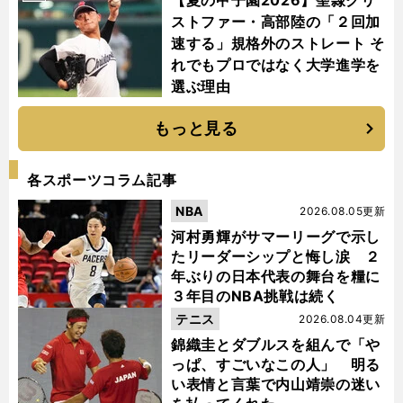
【夏の甲子園2026】聖隷クリ
ストファー・高部陸の「２回加
速する」規格外のストレート そ
れでもプロではなく大学進学を
選ぶ理由
もっと見る
各スポーツコラム記事
NBA
2026.08.05更新
河村勇輝がサマーリーグで示し
たリーダーシップと悔し涙 ２
年ぶりの日本代表の舞台を糧に
３年目のNBA挑戦は続く
テニス
2026.08.04更新
錦織圭とダブルスを組んで「や
っぱ、すごいなこの人」 明る
い表情と言葉で内山靖崇の迷い