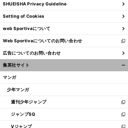
SHUEISHA Privacy Guideline
ィ
ン
Setting of Cookies
ド
ウ
web Sportivaについて
で
開
Web Sportivaについてのお問い合わせ
く
新
し
広告についてのお問い合わせ
い
ウ
集英社サイト
ィ
開
ン
く/
マンガ
ド
閉
ウ
じ
少年マンガ
で
る
開
週刊少年ジャンプ
く
新
し
ジャンプSQ
い
新
ウ
し
Vジャンプ
ィ
い
新