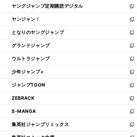
ン
し
ヤングジャンプ定期購読デジタル
く
で
ド
い
新
開
ウ
ウ
し
ヤンジャン！
く
で
ィ
い
新
開
ン
ウ
し
となりのヤングジャンプ
く
ド
ィ
い
新
ウ
ン
ウ
し
グランドジャンプ
で
ド
ィ
い
新
開
ウ
ン
ウ
し
ウルトラジャンプ
く
で
ド
ィ
い
新
開
ウ
ン
ウ
し
少年ジャンプ+
く
で
ド
ィ
い
新
開
ウ
ン
ウ
し
ジャンプTOON
く
で
ド
ィ
い
新
開
ウ
ン
ウ
し
ZEBRACK
く
で
ド
ィ
い
新
開
ウ
ン
ウ
し
S-MANGA
く
で
ド
ィ
い
新
開
ウ
ン
ウ
し
集英社ジャンプリミックス
く
で
ド
ィ
い
新
開
ウ
ン
ウ
し