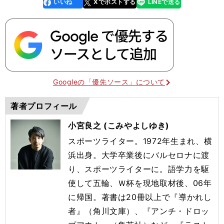
いいね
Xでポストする
LINEで送る
line
faceboo
x
k
Googleの「優先ソース」について
著者プロフィール
小宮良之 (こみやよしゆき)
スポーツライター。1972年生まれ、横
浜出身。大学卒業後にバルセロナに渡
り、スポーツライターに。語学力を駆
使して五輪、Ｗ杯を現地取材後、06年
に帰国。著書は20冊以上で『導かれし
者』（角川文庫）、『アンチ・ドロッ