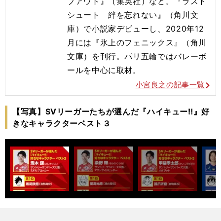
プアウト』（集英社）など。『ラスト
シュート 絆を忘れない』（角川文
庫）で小説家デビューし、2020年12
月には『氷上のフェニックス』（角川
文庫）を刊行。
パリ五輪ではバレーボ
ールを
中心に取材。
小宮良之の記事一覧
【写真】SVリーガーたちが選んだ『ハイキュー‼』好
きなキャラクターベスト３