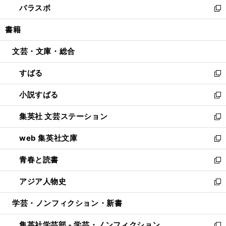
パラスポ
で
ド
ィ
い
新
開
ウ
ン
ウ
し
書籍
く
で
ド
ィ
い
開
ウ
ン
ウ
文芸・文庫・総合
く
で
ド
ィ
開
ウ
ン
すばる
く
で
ド
新
開
ウ
し
小説すばる
く
で
い
新
開
ウ
し
集英社 文芸ステーション
く
ィ
い
新
ン
ウ
し
web 集英社文庫
ド
ィ
い
新
ウ
ン
ウ
し
青春と読書
で
ド
ィ
い
新
開
ウ
ン
ウ
し
アジア人物史
く
で
ド
ィ
い
新
開
ウ
ン
ウ
し
学芸・ノンフィクション・新書
く
で
ド
ィ
い
開
ウ
ン
ウ
集英社学芸部 - 学芸・ノンフィクション
く
で
ド