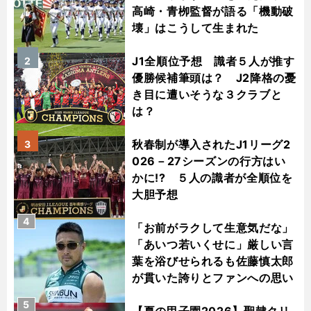
高崎・青栁監督が語る「機動破
壊」はこうして生まれた
J1全順位予想 識者５人が推す
2
優勝候補筆頭は？ J2降格の憂
き目に遭いそうな３クラブと
は？
秋春制が導入されたJ1リーグ2
3
026－27シーズンの行方はい
かに!? ５人の識者が全順位を
大胆予想
4
「お前がラクして生意気だな」
「あいつ若いくせに」厳しい言
葉を浴びせられるも佐藤慎太郎
が貫いた誇りとファンへの思い
5