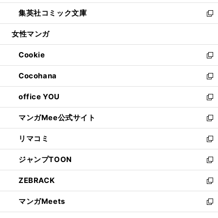
開
ウ
ン
ウ
し
集英社コミック文庫
く
で
ド
ィ
い
新
開
ウ
ン
ウ
し
女性マンガ
く
で
ド
ィ
い
開
ウ
ン
ウ
Cookie
く
で
ド
ィ
新
開
ウ
ン
し
Cocohana
く
で
ド
い
新
開
ウ
ウ
し
office YOU
く
で
ィ
い
新
開
ン
ウ
し
マンガMee公式サイト
く
ド
ィ
い
新
ウ
ン
ウ
し
リマコミ
で
ド
ィ
い
新
開
ウ
ン
ウ
し
ジャンプTOON
く
で
ド
ィ
い
新
開
ウ
ン
ウ
し
ZEBRACK
く
で
ド
ィ
い
新
開
ウ
ン
ウ
し
マンガMeets
く
で
ド
ィ
い
新
開
ウ
ン
ウ
し