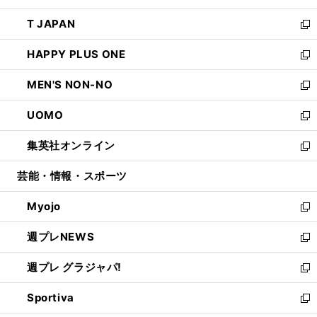
開
ウ
ン
ウ
し
T JAPAN
く
で
ド
ィ
い
新
開
ウ
ン
ウ
し
HAPPY PLUS ONE
く
で
ド
ィ
い
新
開
ウ
ン
ウ
し
MEN'S NON-NO
く
で
ド
ィ
い
新
開
ウ
ン
ウ
し
UOMO
く
で
ド
ィ
い
新
開
ウ
ン
ウ
し
集英社オンライン
く
で
ド
ィ
い
新
開
ウ
ン
ウ
し
芸能・情報・スポーツ
く
で
ド
ィ
い
開
ウ
ン
ウ
Myojo
く
で
ド
ィ
新
開
ウ
ン
し
週プレNEWS
く
で
ド
い
新
開
ウ
ウ
し
週プレ グラジャパ!
く
で
ィ
い
新
開
ン
ウ
し
Sportiva
く
ド
ィ
い
新
ウ
ン
ウ
し