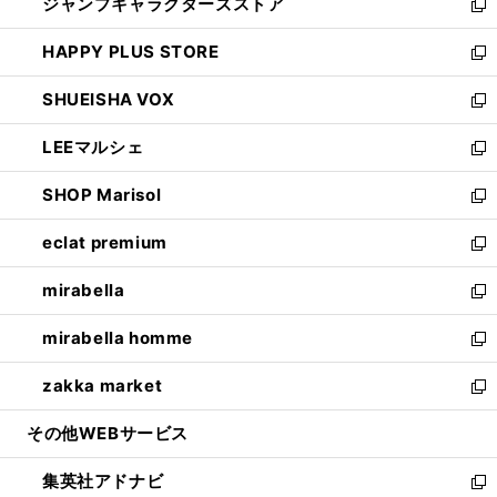
ジャンプキャラクターズストア
く
ィ
い
新
ン
ウ
し
HAPPY PLUS STORE
ド
ィ
い
新
ウ
ン
ウ
し
SHUEISHA VOX
で
ド
ィ
い
新
開
ウ
ン
ウ
し
LEEマルシェ
く
で
ド
ィ
い
新
開
ウ
ン
ウ
し
SHOP Marisol
く
で
ド
ィ
い
新
開
ウ
ン
ウ
し
eclat premium
く
で
ド
ィ
い
新
開
ウ
ン
ウ
し
mirabella
く
で
ド
ィ
い
新
開
ウ
ン
ウ
し
mirabella homme
く
で
ド
ィ
い
新
開
ウ
ン
ウ
し
zakka market
く
で
ド
ィ
い
新
開
ウ
ン
ウ
し
その他WEBサービス
く
で
ド
ィ
い
開
ウ
ン
ウ
集英社アドナビ
く
で
ド
ィ
新