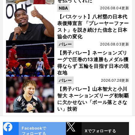
を払ってくれた
NBA
2026.08.04更新
【バスケット】八村塁の日本代
表復帰宣言 「プレーヤーファー
スト」を説き続けた信念と日本
協会の変化
バレー
2026.08.03更新
【男子バレー】ネーションズリ
ーグで圧巻の13連勝もメダル獲
得ならず 五輪を目指す日本の現
在地
バレー
2026.07.28更新
【男子バレー】山本智大と小川
智大 ネーションズリーグ初制覇
に欠かせない「ボール落とさな
い」技術
】
素
」
・
前
へ
cebo
X
Facebookで
Xでフォローする
ok
フォローする