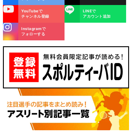
uTube
LINE
YouTubeで
LINEで
チャンネル登録
アカウント追加
stagra
Instagramで
m
フォローする