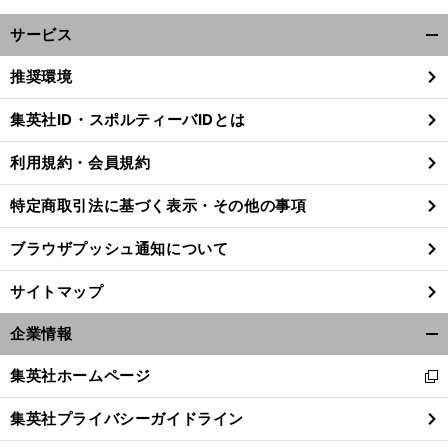
サービス
開
く/
推奨環境
閉
じ
集英社ID・スポルティーバIDとは
る
利用規約・会員規約
特定商取引法に基づく表示・その他の事項
ブラウザプッシュ通知について
サイトマップ
企業情報
開
く/
集英社ホームページ
新
閉
し
じ
集英社プライバシーガイドライン
い
る
ウ