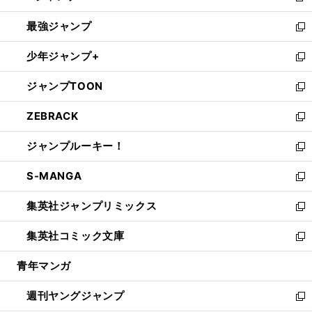
ン
ウ
し
最強ジャンプ
ド
ィ
い
新
ウ
ン
ウ
し
少年ジャンプ+
で
ド
ィ
い
新
開
ウ
ン
ウ
し
ジャンプTOON
く
で
ド
ィ
い
新
開
ウ
ン
ウ
し
ZEBRACK
く
で
ド
ィ
い
新
開
ウ
ン
ウ
し
ジャンプルーキー！
く
で
ド
ィ
い
新
開
ウ
ン
ウ
し
S-MANGA
く
で
ド
ィ
い
新
開
ウ
ン
ウ
し
集英社ジャンプリミックス
く
で
ド
ィ
い
新
開
ウ
ン
ウ
し
集英社コミック文庫
く
で
ド
ィ
い
新
開
ウ
ン
ウ
し
青年マンガ
く
で
ド
ィ
い
開
ウ
ン
ウ
週刊ヤングジャンプ
く
で
ド
ィ
新
開
ウ