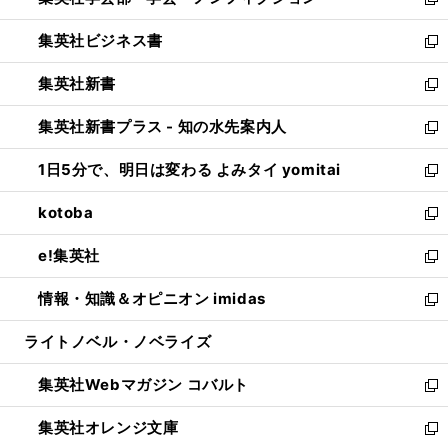
ィ
新
開
ウ
ン
し
集英社ビジネス書
く
で
ド
い
新
開
ウ
ウ
し
集英社新書
く
で
ィ
い
新
開
ン
ウ
し
集英社新書プラス - 知の水先案内人
く
ド
ィ
い
新
ウ
ン
ウ
し
1日5分で、明日は変わる よみタイ yomitai
で
ド
ィ
い
新
開
ウ
ン
ウ
し
kotoba
く
で
ド
ィ
い
新
開
ウ
ン
ウ
し
e!集英社
く
で
ド
ィ
い
新
開
ウ
ン
ウ
し
情報・知識＆オピニオン imidas
く
で
ド
ィ
い
新
開
ウ
ン
ウ
し
ライトノベル・ノベライズ
く
で
ド
ィ
い
開
ウ
ン
ウ
集英社Webマガジン コバルト
く
で
ド
ィ
新
開
ウ
ン
し
集英社オレンジ文庫
く
で
ド
い
新