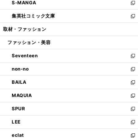
S-MANGA
く
で
ド
ィ
い
新
開
ウ
ン
ウ
し
集英社コミック文庫
く
で
ド
ィ
い
新
開
ウ
ン
ウ
し
取材・ファッション
く
で
ド
ィ
い
開
ウ
ン
ウ
ファッション・美容
く
で
ド
ィ
開
ウ
ン
Seventeen
く
で
ド
新
開
ウ
し
non-no
く
で
い
新
開
ウ
し
BAILA
く
ィ
い
新
ン
ウ
し
MAQUIA
ド
ィ
い
新
ウ
ン
ウ
し
SPUR
で
ド
ィ
い
新
開
ウ
ン
ウ
し
LEE
く
で
ド
ィ
い
新
開
ウ
ン
ウ
し
eclat
く
で
ド
ィ
い
新