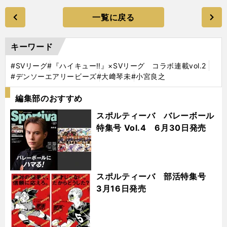
一覧に戻る
キーワード
#SVリーグ
#『ハイキュー‼』×SVリーグ コラボ連載vol.2
#デンソーエアリービーズ
#大﨑琴未
#小宮良之
編集部のおすすめ
スポルティーバ バレーボール
特集号 Vol.4 6月30日発売
スポルティーバ 部活特集号
3月16日発売