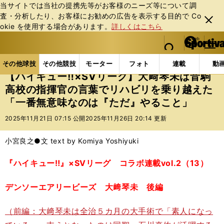
当サイトでは当社の提携先等がお客様のニーズ等について調
査・分析したり、お客様にお勧めの広告を表⽰する⽬的で Co
閉じ
okie を使⽤する場合があります。
詳しくはこちら
る
マイペ
web Sportiva (webスポルティーバ)
検索
メニュ
we
ー
その他球技の記事一覧
バレー
【ハイキュー‼×SV
b
ジ
その他球技
その他競技
モーター
フォト
連載
動
ス
【ハイキュー‼×SVリーグ】大﨑琴未は音駒
ポ
高校の指揮官の言葉でリハビリを乗り越えた
ル
「一番無意味なのは『ただ』やること」
テ
ィ
2025年11月21日 07:15 公開
2025年11月26日 20:14 更新
ー
バ
小宮良之●文 text by Komiya Yoshiyuki
『ハイキュー‼』×SVリーグ コラボ連載vol.2（13）
デンソーエアリービーズ 大﨑琴未 後編
（前編：大﨑琴未は全治５カ月の大手術で「素人になっ