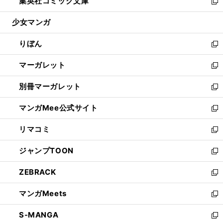
集英社コミック文庫
く
で
ド
ィ
い
新
開
ウ
ン
ウ
し
少女マンガ
く
で
ド
ィ
い
開
ウ
ン
ウ
りぼん
く
で
ド
ィ
新
開
ウ
ン
し
マーガレット
く
で
ド
い
新
開
ウ
ウ
し
別冊マーガレット
く
で
ィ
い
新
開
ン
ウ
し
マンガMee公式サイト
く
ド
ィ
い
新
ウ
ン
ウ
し
リマコミ
で
ド
ィ
い
新
開
ウ
ン
ウ
し
ジャンプTOON
く
で
ド
ィ
い
新
開
ウ
ン
ウ
し
ZEBRACK
く
で
ド
ィ
い
新
開
ウ
ン
ウ
し
マンガMeets
く
で
ド
ィ
い
新
開
ウ
ン
ウ
し
S-MANGA
く
で
ド
ィ
い
新