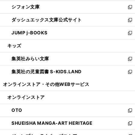
開
ウ
ウ
し
シフォン文庫
く
で
ィ
い
新
開
ン
ウ
し
ダッシュエックス文庫公式サイト
く
ド
ィ
い
新
ウ
ン
ウ
し
JUMP j-BOOKS
で
ド
ィ
い
新
開
ウ
ン
ウ
し
キッズ
く
で
ド
ィ
い
開
ウ
ン
ウ
集英社みらい文庫
く
で
ド
ィ
新
開
ウ
ン
し
集英社の児童図書 S-KIDS.LAND
く
で
ド
い
新
開
ウ
ウ
し
オンラインストア・
その他WEBサービス
く
で
ィ
い
開
ン
ウ
オンラインストア
く
ド
ィ
ウ
ン
OTO
で
ド
新
開
ウ
し
SHUEISHA MANGA-ART HERITAGE
く
で
い
新
開
ウ
し