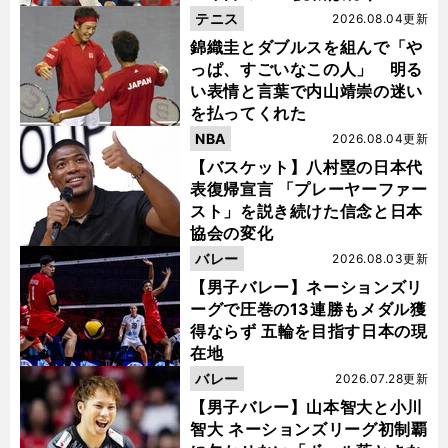
テニス
2026.08.04更新
錦織圭とダブルスを組んで「や
っぱ、すごいなこの人」 明る
い表情と言葉で内山靖崇の迷い
を払ってくれた
NBA
2026.08.04更新
【バスケット】八村塁の日本代
表復帰宣言 「プレーヤーファー
スト」を説き続けた信念と日本
協会の変化
バレー
2026.08.03更新
【男子バレー】ネーションズリ
ーグで圧巻の13連勝もメダル獲
得ならず 五輪を目指す日本の現
在地
バレー
2026.07.28更新
【男子バレー】山本智大と小川
智大 ネーションズリーグ初制覇
】
勝
」
・
憧
前