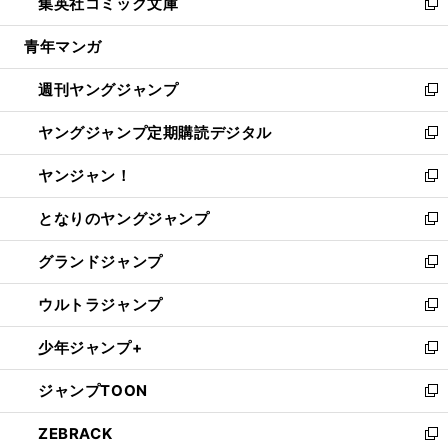
集英社コミック文庫
く
で
ド
ィ
い
新
開
ウ
ン
ウ
し
青年マンガ
く
で
ド
ィ
い
開
ウ
ン
ウ
週刊ヤングジャンプ
く
で
ド
ィ
新
開
ウ
ン
し
ヤングジャンプ定期購読デジタル
く
で
ド
い
新
開
ウ
ウ
し
ヤンジャン！
く
で
ィ
い
新
開
ン
ウ
し
となりのヤングジャンプ
く
ド
ィ
い
新
ウ
ン
ウ
し
グランドジャンプ
で
ド
ィ
い
新
開
ウ
ン
ウ
し
ウルトラジャンプ
く
で
ド
ィ
い
新
開
ウ
ン
ウ
し
少年ジャンプ+
く
で
ド
ィ
い
新
開
ウ
ン
ウ
し
ジャンプTOON
く
で
ド
ィ
い
新
開
ウ
ン
ウ
し
ZEBRACK
く
で
ド
ィ
い
新