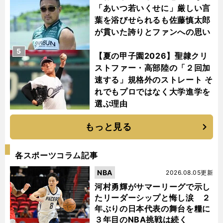
「あいつ若いくせに」厳しい言
葉を浴びせられるも佐藤慎太郎
が貫いた誇りとファンへの思い
5
【夏の甲子園2026】聖隷クリ
ストファー・高部陸の「２回加
速する」規格外のストレート そ
れでもプロではなく大学進学を
選ぶ理由
もっと見る
各スポーツコラム記事
NBA
2026.08.05更新
河村勇輝がサマーリーグで示し
たリーダーシップと悔し涙 ２
年ぶりの日本代表の舞台を糧に
３年目のNBA挑戦は続く