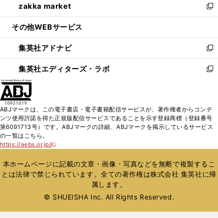
zakka market
く
で
ド
ィ
い
新
開
ウ
ン
ウ
し
その他WEBサービス
く
で
ド
ィ
い
開
ウ
ン
ウ
集英社アドナビ
く
で
ド
ィ
新
開
ウ
ン
し
集英社エディターズ・ラボ
く
で
ド
い
新
開
ウ
ウ
し
く
で
ィ
い
開
ン
ウ
ABJマークは、この電子書店・電子書籍配信サービスが、著作権者からコンテ
く
ド
ィ
ンツ使用許諾を得た正規版配信サービスであることを示す登録商標（登録番号
ウ
ン
第6091713号）です。ABJマークの詳細、ABJマークを掲示しているサービス
で
ド
の一覧はこちら。
開
ウ
https://aebs.or.jp/
新
く
で
し
い
開
本ホームページに記載の文章・画像・写真などを無断で複製するこ
ウ
く
とは法律で禁じられています。全ての著作権は株式会社 集英社に帰
ィ
属します。
ン
ド
© SHUEISHA Inc. All Rights Reserved.
ウ
で
開