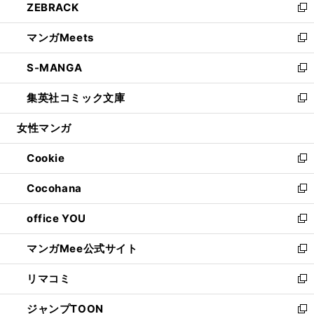
ZEBRACK
く
で
ド
ィ
い
新
開
ウ
ン
ウ
し
マンガMeets
く
で
ド
ィ
い
新
開
ウ
ン
ウ
し
S-MANGA
く
で
ド
ィ
い
新
開
ウ
ン
ウ
し
集英社コミック文庫
く
で
ド
ィ
い
新
開
ウ
ン
ウ
し
女性マンガ
く
で
ド
ィ
い
開
ウ
ン
ウ
Cookie
く
で
ド
ィ
新
開
ウ
ン
し
Cocohana
く
で
ド
い
新
開
ウ
ウ
し
office YOU
く
で
ィ
い
新
開
ン
ウ
し
マンガMee公式サイト
く
ド
ィ
い
新
ウ
ン
ウ
し
リマコミ
で
ド
ィ
い
新
開
ウ
ン
ウ
し
ジャンプTOON
く
で
ド
ィ
い
新