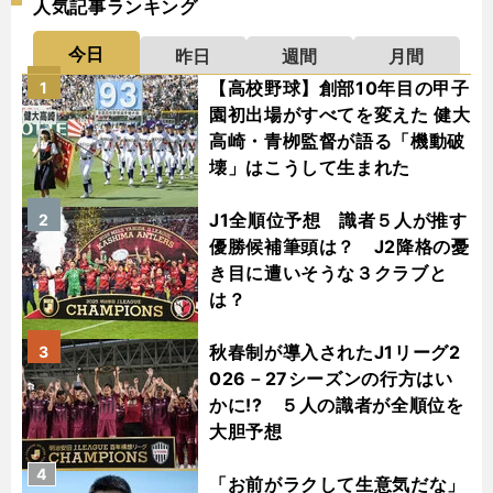
人気記事ランキング
今日
昨日
週間
月間
【高校野球】創部10年目の甲子
1
園初出場がすべてを変えた 健大
高崎・青栁監督が語る「機動破
壊」はこうして生まれた
J1全順位予想 識者５人が推す
2
優勝候補筆頭は？ J2降格の憂
き目に遭いそうな３クラブと
は？
秋春制が導入されたJ1リーグ2
3
026－27シーズンの行方はい
かに!? ５人の識者が全順位を
大胆予想
4
「お前がラクして生意気だな」