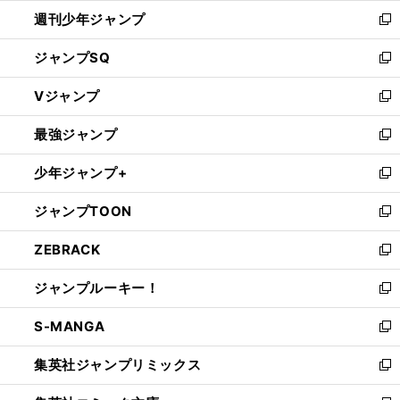
開
週刊少年ジャンプ
く
新
し
ジャンプSQ
い
新
ウ
し
Vジャンプ
ィ
い
新
ン
ウ
し
最強ジャンプ
ド
ィ
い
新
ウ
ン
ウ
し
少年ジャンプ+
で
ド
ィ
い
新
開
ウ
ン
ウ
し
ジャンプTOON
く
で
ド
ィ
い
新
開
ウ
ン
ウ
し
ZEBRACK
く
で
ド
ィ
い
新
開
ウ
ン
ウ
し
ジャンプルーキー！
く
で
ド
ィ
い
新
開
ウ
ン
ウ
し
S-MANGA
く
で
ド
ィ
い
新
開
ウ
ン
ウ
し
集英社ジャンプリミックス
く
で
ド
ィ
い
新
開
ウ
ン
ウ
し