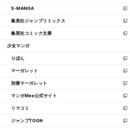
開
ウ
ン
ウ
し
S-MANGA
く
で
ド
ィ
い
新
開
ウ
ン
ウ
し
集英社ジャンプリミックス
く
で
ド
ィ
い
新
開
ウ
ン
ウ
し
集英社コミック文庫
く
で
ド
ィ
い
新
開
ウ
ン
ウ
し
少女マンガ
く
で
ド
ィ
い
開
ウ
ン
ウ
りぼん
く
で
ド
ィ
新
開
ウ
ン
し
マーガレット
く
で
ド
い
新
開
ウ
ウ
し
別冊マーガレット
く
で
ィ
い
新
開
ン
ウ
し
マンガMee公式サイト
く
ド
ィ
い
新
ウ
ン
ウ
し
リマコミ
で
ド
ィ
い
新
開
ウ
ン
ウ
し
ジャンプTOON
く
で
ド
ィ
い
新
開
ウ
ン
ウ
し