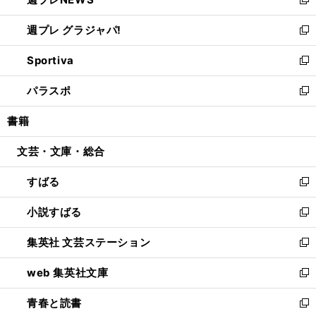
ド
い
新
開
ウ
ウ
し
週プレ グラジャパ!
く
で
ィ
い
新
開
ン
ウ
し
Sportiva
く
ド
ィ
い
新
ウ
ン
ウ
し
パラスポ
で
ド
ィ
い
新
開
ウ
ン
ウ
し
書籍
く
で
ド
ィ
い
開
ウ
ン
ウ
文芸・文庫・総合
く
で
ド
ィ
開
ウ
ン
すばる
く
で
ド
新
開
ウ
し
小説すばる
く
で
い
新
開
ウ
し
集英社 文芸ステーション
く
ィ
い
新
ン
ウ
し
web 集英社文庫
ド
ィ
い
新
ウ
ン
ウ
し
青春と読書
で
ド
ィ
い
新