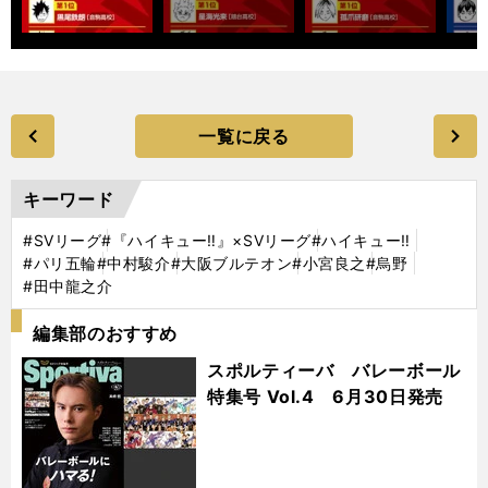
一覧に戻る
キーワード
#SVリーグ
#『ハイキュー‼』×SVリーグ
#ハイキュー‼
#パリ五輪
#中村駿介
#大阪ブルテオン
#小宮良之
#烏野
#田中龍之介
編集部のおすすめ
スポルティーバ バレーボール
特集号 Vol.4 6月30日発売