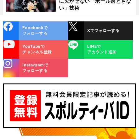
‼
に欠かせない「ボール落とさな
へ
×SV
192c
い」技術
cebo
X
Facebookで
Xでフォローする
ok
フォローする
uTube
LINE
YouTubeで
LINEで
チャンネル登録
アカウント追加
stagra
Instagramで
m
フォローする