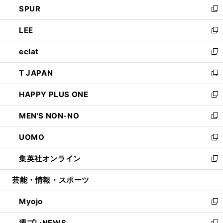
SPUR
で
ド
ィ
い
新
開
ウ
ン
ウ
し
LEE
く
で
ド
ィ
い
新
開
ウ
ン
ウ
し
eclat
く
で
ド
ィ
い
新
開
ウ
ン
ウ
し
T JAPAN
く
で
ド
ィ
い
新
開
ウ
ン
ウ
し
HAPPY PLUS ONE
く
で
ド
ィ
い
新
開
ウ
ン
ウ
し
MEN'S NON-NO
く
で
ド
ィ
い
新
開
ウ
ン
ウ
し
UOMO
く
で
ド
ィ
い
新
開
ウ
ン
ウ
し
集英社オンライン
く
で
ド
ィ
い
新
開
ウ
ン
ウ
し
芸能・情報・スポーツ
く
で
ド
ィ
い
開
ウ
ン
ウ
Myojo
く
で
ド
ィ
新
開
ウ
ン
し
週プレNEWS
く
で