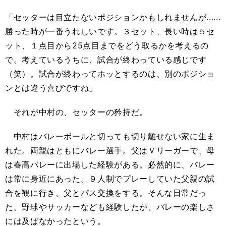
「セッターは目立たないポジションかもしれませんが......
勝った時が一番うれしいです。３セット、長い時は５セ
ット、１点目から25点目までをどう取るかを考えるの
で。考えているうちに、試合が終わっている感じです
（笑）。試合が終わってホッとするのは、別のポジショ
ンとは違う喜びですね」
それが中村の、セッターの矜持だ。
中村はバレーボールと切っても切り離せない家に生ま
れた。両親はともにバレー選手。父はＶリーガーで、母
は春高バレーに出場した経験がある。必然的に、バレー
は常に身近にあった。９人制でプレーしていた父親の試
合を観に行き、父とパス交換をする。そんな日常だっ
た。野球やサッカーなども経験したが、バレーの楽しさ
には及ばなかったという。