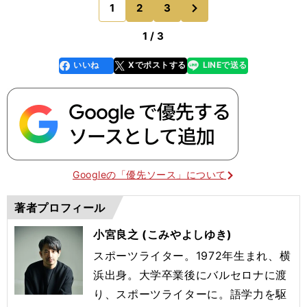
次
1
2
3
のページへ
決まる感じでし
1 / 3
いいね
Xでポストする
LINEで送る
line
faceboo
x
k
Googleの「優先ソース」について
著者プロフィール
小宮良之 (こみやよしゆき)
スポーツライター。1972年生まれ、横
浜出身。大学卒業後にバルセロナに渡
り、スポーツライターに。語学力を駆