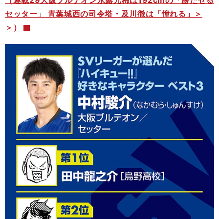
（連載29大阪ブルテオン永露元稀は192cmの「勝たせる
セッター」 青葉城西の司令塔・及川徹は「憧れる」＞
＞）