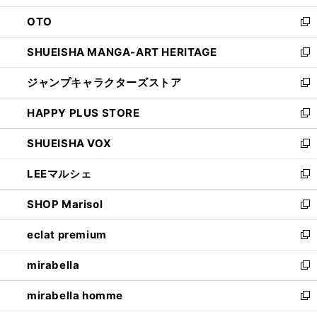
ウ
ン
OTO
で
ド
新
開
ウ
し
SHUEISHA MANGA-ART HERITAGE
く
で
い
新
開
ウ
し
ジャンプキャラクターズストア
く
ィ
い
新
ン
ウ
し
HAPPY PLUS STORE
ド
ィ
い
新
ウ
ン
ウ
し
SHUEISHA VOX
で
ド
ィ
い
新
開
ウ
ン
ウ
し
LEEマルシェ
く
で
ド
ィ
い
新
開
ウ
ン
ウ
し
SHOP Marisol
く
で
ド
ィ
い
新
開
ウ
ン
ウ
し
eclat premium
く
で
ド
ィ
い
新
開
ウ
ン
ウ
し
mirabella
く
で
ド
ィ
い
新
開
ウ
ン
ウ
し
mirabella homme
く
で
ド
ィ
い
新
開
ウ
ン
ウ
し