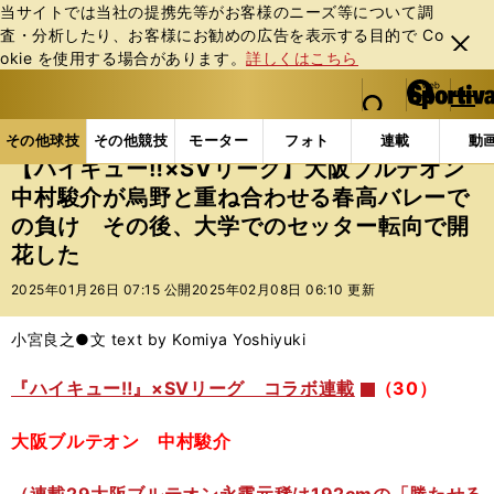
当サイトでは当社の提携先等がお客様のニーズ等について調
査・分析したり、お客様にお勧めの広告を表⽰する⽬的で Co
閉じ
okie を使⽤する場合があります。
詳しくはこちら
る
マイペ
web Sportiva (webスポルティーバ)
検索
メニュ
we
ー
その他球技の記事一覧
バレー
【ハイキュー‼×SV
b
ジ
その他球技
その他競技
モーター
フォト
連載
動
ス
【ハイキュー‼×SVリーグ】大阪ブルテオン
ポ
中村駿介が烏野と重ね合わせる春高バレーで
ル
の負け その後、大学でのセッター転向で開
テ
ィ
花した
ー
2025年01月26日 07:15 公開
2025年02月08日 06:10 更新
バ
小宮良之●文 text by Komiya Yoshiyuki
『ハイキュー‼』×SVリーグ コラボ連載
（30）
大阪ブルテオン 中村駿介