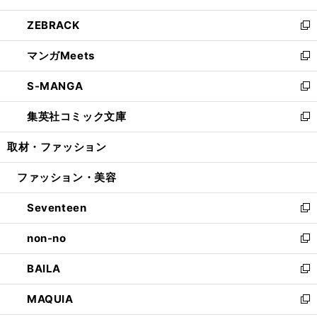
開
ウ
ン
ウ
し
ZEBRACK
く
で
ド
ィ
い
新
開
ウ
ン
ウ
し
マンガMeets
く
で
ド
ィ
い
新
開
ウ
ン
ウ
し
S-MANGA
く
で
ド
ィ
い
新
開
ウ
ン
ウ
し
集英社コミック文庫
く
で
ド
ィ
い
新
開
ウ
ン
ウ
し
取材・ファッション
く
で
ド
ィ
い
開
ウ
ン
ウ
ファッション・美容
く
で
ド
ィ
開
ウ
ン
Seventeen
く
で
ド
新
開
ウ
し
non-no
く
で
い
新
開
ウ
し
BAILA
く
ィ
い
新
ン
ウ
し
MAQUIA
ド
ィ
い
新
ウ
ン
ウ
し