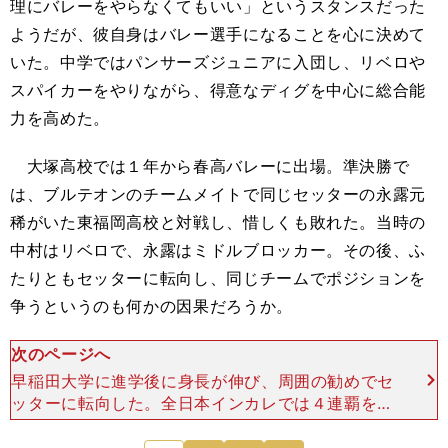
理にバレーをやらなくてもいい」というスタンスだった
ようだが、彼自身はバレー選手になることを心に決めて
いた。中学ではパンサーズジュニアに入団し、リベロや
スパイカーをやりながら、得意なディグを中心に総合能
力を高めた。
大塚高校では１年から春高バレーに出場。準決勝で
は、ブルテオンのチームメイトで同じセッターの永露元
稀がいた東福岡高校と対戦し、惜しくも敗れた。当時の
中村はリベロで、永露はミドルブロッカー。その後、ふ
たりともセッターに転向し、同じチームでポジションを
争うというのも何かの因果だろうか。
次のページへ
早稲田大学に進学後に身長が伸び、周囲の勧めでセ
ッターに転向した。全日本インカレでは４連覇を達
成。３、４年時にはベストセッター賞も受賞した。
「すごいスパイカーがいっぱいいて、誰に上げても