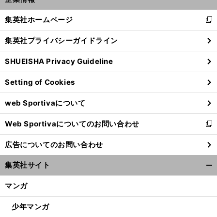
開
く/
集英社ホームページ
新
閉
し
じ
集英社プライバシーガイドライン
い
る
ウ
SHUEISHA Privacy Guideline
ィ
ン
Setting of Cookies
ド
ウ
web Sportivaについて
で
開
Web Sportivaについてのお問い合わせ
く
新
し
広告についてのお問い合わせ
い
ウ
集英社サイト
ィ
開
ン
く/
マンガ
ド
閉
ウ
じ
少年マンガ
で
る