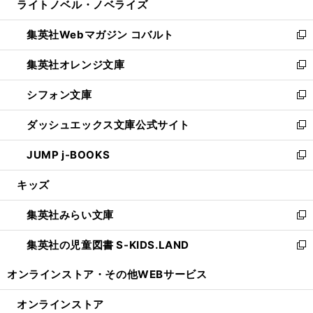
ライトノベル・ノベライズ
く
で
ド
ィ
い
開
ウ
ン
ウ
集英社Webマガジン コバルト
く
で
ド
ィ
新
開
ウ
ン
し
集英社オレンジ文庫
く
で
ド
い
新
開
ウ
ウ
し
シフォン文庫
く
で
ィ
い
新
開
ン
ウ
し
ダッシュエックス文庫公式サイト
く
ド
ィ
い
新
ウ
ン
ウ
し
JUMP j-BOOKS
で
ド
ィ
い
新
開
ウ
ン
ウ
し
キッズ
く
で
ド
ィ
い
開
ウ
ン
ウ
集英社みらい文庫
く
で
ド
ィ
新
開
ウ
ン
し
集英社の児童図書 S-KIDS.LAND
く
で
ド
い
新
開
ウ
ウ
し
オンラインストア・
その他WEBサービス
く
で
ィ
い
開
ン
ウ
オンラインストア
く
ド
ィ