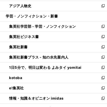
開
ウ
ン
ウ
し
アジア人物史
く
で
ド
ィ
い
新
開
ウ
ン
ウ
し
学芸・ノンフィクション・新書
く
で
ド
ィ
い
開
ウ
ン
ウ
集英社学芸部 - 学芸・ノンフィクション
く
で
ド
ィ
新
開
ウ
ン
し
集英社ビジネス書
く
で
ド
い
新
開
ウ
ウ
し
集英社新書
く
で
ィ
い
新
開
ン
ウ
し
集英社新書プラス - 知の水先案内人
く
ド
ィ
い
新
ウ
ン
ウ
し
1日5分で、明日は変わる よみタイ yomitai
で
ド
ィ
い
新
開
ウ
ン
ウ
し
kotoba
く
で
ド
ィ
い
新
開
ウ
ン
ウ
し
e!集英社
く
で
ド
ィ
い
新
開
ウ
ン
ウ
し
情報・知識＆オピニオン imidas
く
で
ド
ィ
い
新
開
ウ
ン
ウ
し