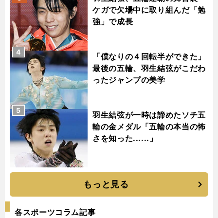
ケガで欠場中に取り組んだ「勉
強」で成長
4
「僕なりの４回転半ができた」
最後の五輪、羽生結弦がこだわ
ったジャンプの美学
5
羽生結弦が一時は諦めたソチ五
輪の金メダル「五輪の本当の怖
さを知った......」
もっと見る
各スポーツコラム記事