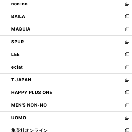
non-no
く
で
い
新
開
ウ
し
BAILA
く
ィ
い
新
ン
ウ
し
MAQUIA
ド
ィ
い
新
ウ
ン
ウ
し
SPUR
で
ド
ィ
い
新
開
ウ
ン
ウ
し
LEE
く
で
ド
ィ
い
新
開
ウ
ン
ウ
し
eclat
く
で
ド
ィ
い
新
開
ウ
ン
ウ
し
T JAPAN
く
で
ド
ィ
い
新
開
ウ
ン
ウ
し
HAPPY PLUS ONE
く
で
ド
ィ
い
新
開
ウ
ン
ウ
し
MEN'S NON-NO
く
で
ド
ィ
い
新
開
ウ
ン
ウ
し
UOMO
く
で
ド
ィ
い
新
開
ウ
ン
ウ
し
集英社オンライン
く
で
ド
ィ
い
新