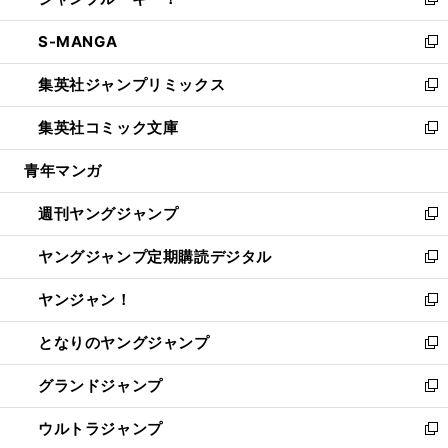
ィ
い
新
開
ウ
ン
ウ
し
S-MANGA
く
で
ド
ィ
い
新
開
ウ
ン
ウ
し
集英社ジャンプリミックス
く
で
ド
ィ
い
新
開
ウ
ン
ウ
し
集英社コミック文庫
く
で
ド
ィ
い
新
開
ウ
ン
ウ
し
青年マンガ
く
で
ド
ィ
い
開
ウ
ン
ウ
週刊ヤングジャンプ
く
で
ド
ィ
新
開
ウ
ン
し
ヤングジャンプ定期購読デジタル
く
で
ド
い
新
開
ウ
ウ
し
ヤンジャン！
く
で
ィ
い
新
開
ン
ウ
し
となりのヤングジャンプ
く
ド
ィ
い
新
ウ
ン
ウ
し
グランドジャンプ
で
ド
ィ
い
新
開
ウ
ン
ウ
し
ウルトラジャンプ
く
で
ド
ィ
い
新