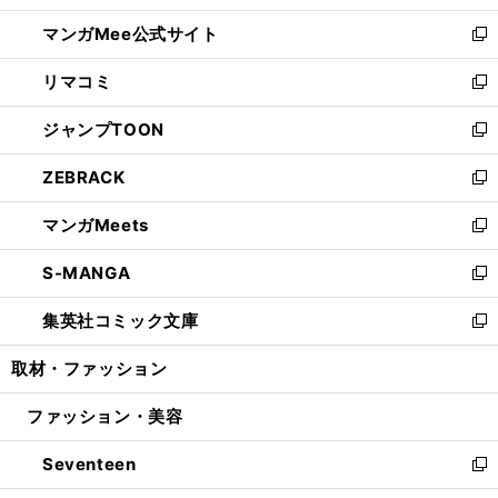
開
ン
ウ
し
マンガMee公式サイト
く
ド
ィ
い
新
ウ
ン
ウ
し
リマコミ
で
ド
ィ
い
新
開
ウ
ン
ウ
し
ジャンプTOON
く
で
ド
ィ
い
新
開
ウ
ン
ウ
し
ZEBRACK
く
で
ド
ィ
い
新
開
ウ
ン
ウ
し
マンガMeets
く
で
ド
ィ
い
新
開
ウ
ン
ウ
し
S-MANGA
く
で
ド
ィ
い
新
開
ウ
ン
ウ
し
集英社コミック文庫
く
で
ド
ィ
い
新
開
ウ
ン
ウ
し
取材・ファッション
く
で
ド
ィ
い
開
ウ
ン
ウ
ファッション・美容
く
で
ド
ィ
開
ウ
ン
Seventeen
く
で
ド
新
開
ウ
し