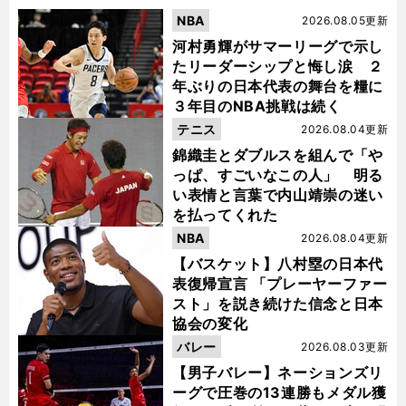
NBA
2026.08.05更新
河村勇輝がサマーリーグで示し
たリーダーシップと悔し涙 ２
年ぶりの日本代表の舞台を糧に
３年目のNBA挑戦は続く
テニス
2026.08.04更新
錦織圭とダブルスを組んで「や
っぱ、すごいなこの人」 明る
い表情と言葉で内山靖崇の迷い
を払ってくれた
NBA
2026.08.04更新
【バスケット】八村塁の日本代
表復帰宣言 「プレーヤーファー
スト」を説き続けた信念と日本
協会の変化
バレー
2026.08.03更新
【男子バレー】ネーションズリ
ーグで圧巻の13連勝もメダル獲