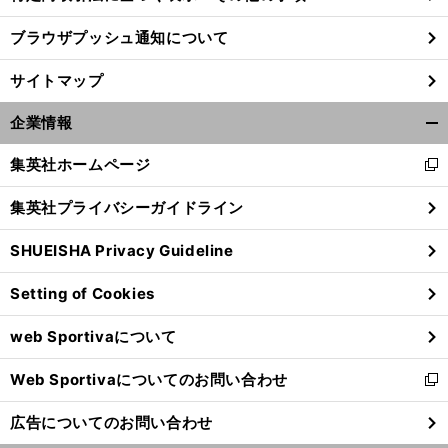
ブラウザプッシュ通知について
サイトマップ
企業情報
開
く/
集英社ホームページ
新
閉
し
じ
集英社プライバシーガイドライン
い
る
ウ
SHUEISHA Privacy Guideline
ィ
ン
若
、
、
海
」
Setting of Cookies
ド
きエース石川祐希
柳田将洋
東京五輪に向けて「
外へ出でよ
ウ
web Sportivaについて
で
開
Web Sportivaについてのお問い合わせ
く
新
し
広告についてのお問い合わせ
い
ウ