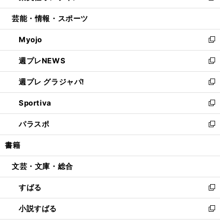
開
ウ
ン
ウ
し
芸能・情報・スポーツ
く
で
ド
ィ
い
開
ウ
ン
ウ
Myojo
く
で
ド
ィ
新
開
ウ
ン
し
週プレNEWS
く
で
ド
い
新
開
ウ
ウ
し
週プレ グラジャパ!
く
で
ィ
い
新
開
ン
ウ
し
Sportiva
く
ド
ィ
い
新
ウ
ン
ウ
し
パラスポ
で
ド
ィ
い
新
開
ウ
ン
ウ
し
書籍
く
で
ド
ィ
い
開
ウ
ン
ウ
文芸・文庫・総合
く
で
ド
ィ
開
ウ
ン
すばる
く
で
ド
新
開
ウ
し
小説すばる
く
で
い
新
開