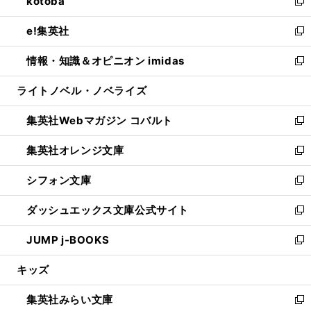
kotoba
く
で
ド
ィ
い
新
開
ウ
ン
ウ
し
e!集英社
く
で
ド
ィ
い
新
開
ウ
ン
ウ
し
情報・知識＆オピニオン imidas
く
で
ド
ィ
い
新
開
ウ
ン
ウ
し
ライトノベル・ノベライズ
く
で
ド
ィ
い
開
ウ
ン
ウ
集英社Webマガジン コバルト
く
で
ド
ィ
新
開
ウ
ン
し
集英社オレンジ文庫
く
で
ド
い
新
開
ウ
ウ
し
シフォン文庫
く
で
ィ
い
新
開
ン
ウ
し
ダッシュエックス文庫公式サイト
く
ド
ィ
い
新
ウ
ン
ウ
し
JUMP j-BOOKS
で
ド
ィ
い
新
開
ウ
ン
ウ
し
キッズ
く
で
ド
ィ
い
開
ウ
ン
ウ
集英社みらい文庫
く
で
ド
ィ
新