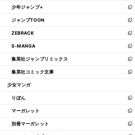
開
ウ
ン
ウ
し
少年ジャンプ+
く
で
ド
ィ
い
新
開
ウ
ン
ウ
し
ジャンプTOON
く
で
ド
ィ
い
新
開
ウ
ン
ウ
し
ZEBRACK
く
で
ド
ィ
い
新
開
ウ
ン
ウ
し
S-MANGA
く
で
ド
ィ
い
新
開
ウ
ン
ウ
し
集英社ジャンプリミックス
く
で
ド
ィ
い
新
開
ウ
ン
ウ
し
集英社コミック文庫
く
で
ド
ィ
い
新
開
ウ
ン
ウ
し
少女マンガ
く
で
ド
ィ
い
開
ウ
ン
ウ
りぼん
く
で
ド
ィ
新
開
ウ
ン
し
マーガレット
く
で
ド
い
新
開
ウ
ウ
し
別冊マーガレット
く
で
ィ
い
新
開
ン
ウ
し