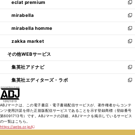
eclat premium
く
で
ド
ィ
い
新
開
ウ
ン
ウ
し
mirabella
く
で
ド
ィ
い
新
開
ウ
ン
ウ
し
mirabella homme
く
で
ド
ィ
い
新
開
ウ
ン
ウ
し
zakka market
く
で
ド
ィ
い
新
開
ウ
ン
ウ
し
その他WEBサービス
く
で
ド
ィ
い
開
ウ
ン
ウ
集英社アドナビ
く
で
ド
ィ
新
開
ウ
ン
し
集英社エディターズ・ラボ
く
で
ド
い
新
開
ウ
ウ
し
く
で
ィ
い
開
ン
ウ
ABJマークは、この電子書店・電子書籍配信サービスが、著作権者からコンテ
く
ド
ィ
ンツ使用許諾を得た正規版配信サービスであることを示す登録商標（登録番号
ウ
ン
第6091713号）です。ABJマークの詳細、ABJマークを掲示しているサービス
で
ド
の一覧はこちら。
開
ウ
https://aebs.or.jp/
新
く
で
し