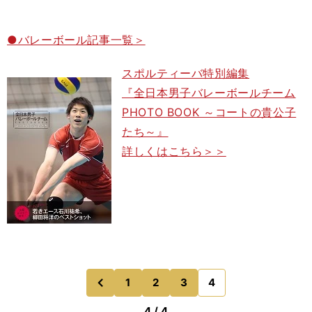
●バレーボール記事一覧＞
スポルティーバ特別編集
『全日本男子バレーボールチーム
PHOTO BOOK ～コートの貴公子
たち～』
詳しくはこちら＞＞
1
2
3
4
のページへ
前
4 / 4