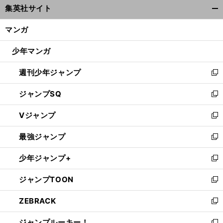
集英社サイト
ィ
開
ン
く/
マンガ
ド
閉
ウ
じ
少年マンガ
で
る
開
週刊少年ジャンプ
く
新
し
ジャンプSQ
い
新
ウ
し
Vジャンプ
ィ
い
新
ン
ウ
し
最強ジャンプ
ド
ィ
い
新
ウ
ン
ウ
し
少年ジャンプ+
で
ド
ィ
い
新
開
ウ
ン
ウ
し
ジャンプTOON
く
で
ド
ィ
い
新
開
ウ
ン
ウ
し
ZEBRACK
く
で
ド
ィ
い
新
開
ウ
ン
ウ
し
ジャンプルーキー！
く
で
ド