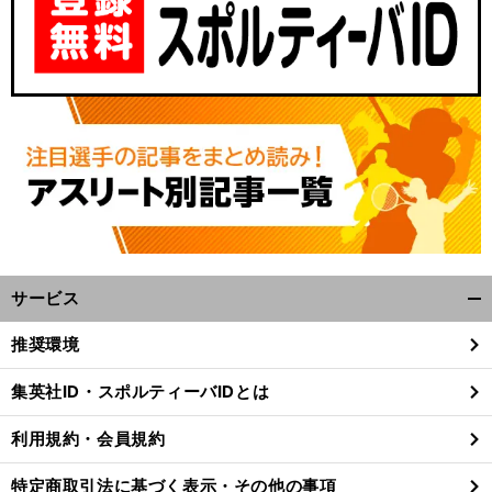
サービス
開
く/
推奨環境
閉
じ
集英社ID・スポルティーバIDとは
る
利用規約・会員規約
特定商取引法に基づく表示・その他の事項