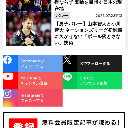
得ならず 五輪を目指す日本の現
在地
バレー
2026.07.28更新
【男子バレー】山本智大と小川
智大 ネーションズリーグ初制覇
に欠かせない「ボール落とさな
い」技術
cebo
X
Facebookで
Xでフォローする
ok
フォローする
uTube
LINE
YouTubeで
LINEで
チャンネル登録
アカウント追加
stagra
Instagramで
m
フォローする