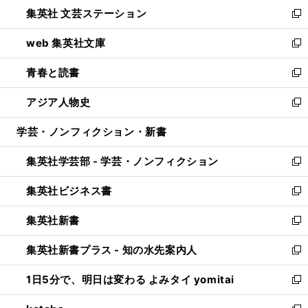
ウ
し
集英社 文芸ステーション
く
ィ
い
新
ン
ウ
し
web 集英社文庫
ド
ィ
い
新
ウ
ン
ウ
し
青春と読書
で
ド
ィ
い
新
開
ウ
ン
ウ
し
アジア人物史
く
で
ド
ィ
い
新
開
ウ
ン
ウ
し
学芸・ノンフィクション・新書
く
で
ド
ィ
い
開
ウ
ン
ウ
集英社学芸部 - 学芸・ノンフィクション
く
で
ド
ィ
新
開
ウ
ン
し
集英社ビジネス書
く
で
ド
い
新
開
ウ
ウ
し
集英社新書
く
で
ィ
い
新
開
ン
ウ
し
集英社新書プラス - 知の水先案内人
く
ド
ィ
い
新
ウ
ン
ウ
し
1日5分で、明日は変わる よみタイ yomitai
で
ド
ィ
い
新
開
ウ
ン
ウ
し