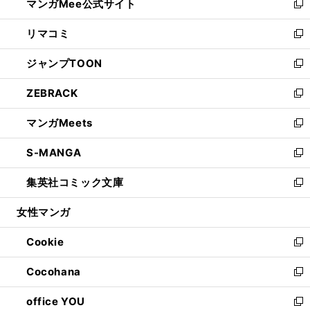
マンガMee公式サイト
く
ド
ィ
い
新
ウ
ン
ウ
し
リマコミ
で
ド
ィ
い
新
開
ウ
ン
ウ
し
ジャンプTOON
く
で
ド
ィ
い
新
開
ウ
ン
ウ
し
ZEBRACK
く
で
ド
ィ
い
新
開
ウ
ン
ウ
し
マンガMeets
く
で
ド
ィ
い
新
開
ウ
ン
ウ
し
S-MANGA
く
で
ド
ィ
い
新
開
ウ
ン
ウ
し
集英社コミック文庫
く
で
ド
ィ
い
新
開
ウ
ン
ウ
し
女性マンガ
く
で
ド
ィ
い
開
ウ
ン
ウ
Cookie
く
で
ド
ィ
新
開
ウ
ン
し
Cocohana
く
で
ド
い
新
開
ウ
ウ
し
office YOU
く
で
ィ
い
新