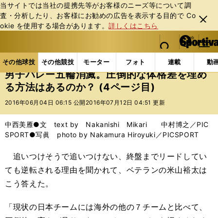
当サイトでは当社の提携先等がお客様のニーズ等について調
査・分析したり、お客様にお勧めの広告を表⽰する⽬的で Co
閉じ
okie を使⽤する場合があります。
詳しくはこちら
る
マイペ
web Sportiva (webスポルティーバ)
検索
メニュ
we
ー
その他球技の記事一覧
バレー
男子バレー五輪消滅
b
ジ
その他球技
その他競技
モーター
フォト
連載
動
ス
男子バレー五輪消滅。圧倒的な体格差を埋め
ポ
る方法はあるのか？ (4ページ目)
ル
テ
2016年06月04日 06:15 公開
2016年07月12日 04:51 更新
ィ
ー
中西美雁●文 text by Nakanishi Mikari 中村博之／PIC
バ
SPORT●写眞 photo by Nakamura Hiroyuki／PICSPORT
追いつけそうで追いつけない、終盤までリードしてい
ても逆転される理由を聞かれて、ベテランの米山裕太は
こう答えた。
「現状の日本チームには海外の他の７チームと比べて、