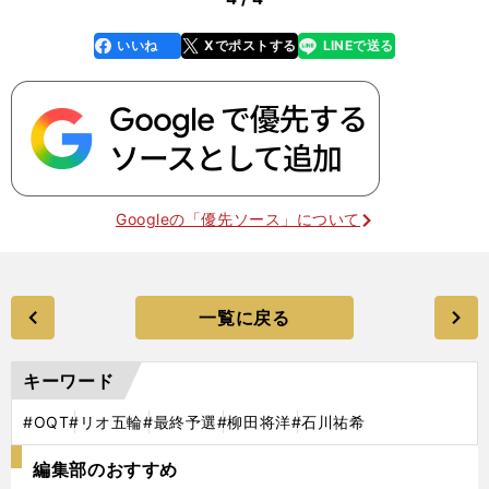
いいね
Xでポストする
LINEで送る
line
faceboo
x
k
Googleの「優先ソース」について
一覧に戻る
キーワード
#OQT
#リオ五輪
#最終予選
#柳田将洋
#石川祐希
編集部のおすすめ