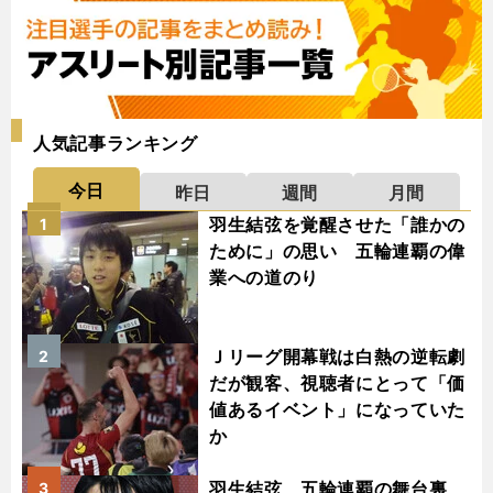
人気記事ランキング
今日
昨日
週間
月間
羽生結弦を覚醒させた「誰かの
1
ために」の思い 五輪連覇の偉
業への道のり
Ｊリーグ開幕戦は白熱の逆転劇
2
だが観客、視聴者にとって「価
値あるイベント」になっていた
か
羽生結弦、五輪連覇の舞台裏
3