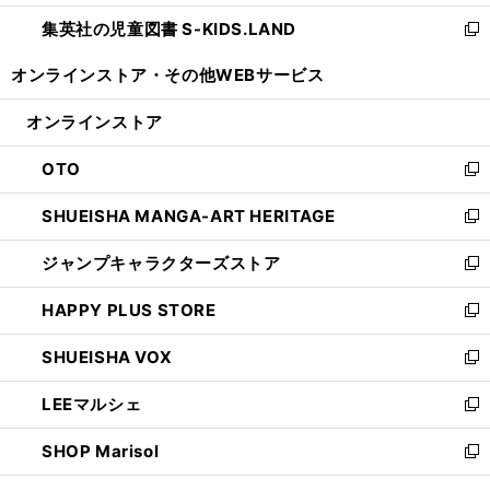
開
ウ
ン
し
集英社の児童図書 S-KIDS.LAND
く
で
ド
い
新
開
ウ
ウ
し
オンラインストア・
その他WEBサービス
く
で
ィ
い
開
ン
ウ
オンラインストア
く
ド
ィ
ウ
ン
OTO
で
ド
新
開
ウ
し
SHUEISHA MANGA-ART HERITAGE
く
で
い
新
開
ウ
し
ジャンプキャラクターズストア
く
ィ
い
新
ン
ウ
し
HAPPY PLUS STORE
ド
ィ
い
新
ウ
ン
ウ
し
SHUEISHA VOX
で
ド
ィ
い
新
開
ウ
ン
ウ
し
LEEマルシェ
く
で
ド
ィ
い
新
開
ウ
ン
ウ
し
SHOP Marisol
く
で
ド
ィ
い
新
開
ウ
ン
ウ
し