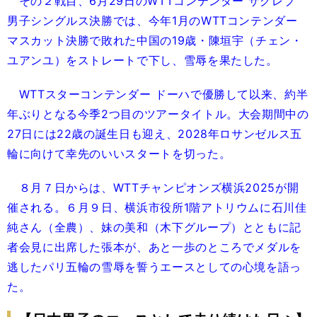
その２戦目、6月29日のWTTコンテンダー ザグレブ
男子シングルス決勝では、今年1月のWTTコンテンダー
マスカット決勝で敗れた中国の19歳・陳垣宇（チェン・
ユアンユ）をストレートで下し、雪辱を果たした。
WTTスターコンテンダー ドーハで優勝して以来、約半
年ぶりとなる今季2つ目のツアータイトル。大会期間中の
27日には22歳の誕生日も迎え、2028年ロサンゼルス五
輪に向けて幸先のいいスタートを切った。
８月７日からは、WTTチャンピオンズ横浜2025が開
催される。６月９日、横浜市役所1階アトリウムに石川佳
純さん（全農）、妹の美和（木下グループ）とともに記
者会見に出席した張本が、あと一歩のところでメダルを
逃したパリ五輪の雪辱を誓うエースとしての心境を語っ
た。