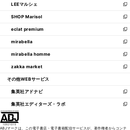
LEEマルシェ
く
で
ド
ィ
い
新
開
ウ
ン
ウ
し
SHOP Marisol
く
で
ド
ィ
い
新
開
ウ
ン
ウ
し
eclat premium
く
で
ド
ィ
い
新
開
ウ
ン
ウ
し
mirabella
く
で
ド
ィ
い
新
開
ウ
ン
ウ
し
mirabella homme
く
で
ド
ィ
い
新
開
ウ
ン
ウ
し
zakka market
く
で
ド
ィ
い
新
開
ウ
ン
ウ
し
その他WEBサービス
く
で
ド
ィ
い
開
ウ
ン
ウ
集英社アドナビ
く
で
ド
ィ
新
開
ウ
ン
し
集英社エディターズ・ラボ
く
で
ド
い
新
開
ウ
ウ
し
く
で
ィ
い
開
ン
ウ
ABJマークは、この電子書店・電子書籍配信サービスが、著作権者からコンテ
く
ド
ィ