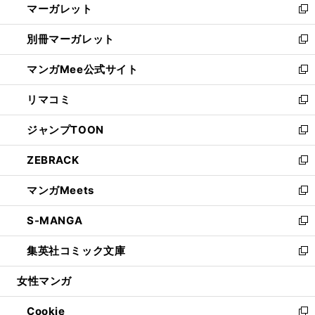
マーガレット
く
で
ド
い
新
開
ウ
ウ
し
別冊マーガレット
く
で
ィ
い
新
開
ン
ウ
し
マンガMee公式サイト
く
ド
ィ
い
新
ウ
ン
ウ
し
リマコミ
で
ド
ィ
い
新
開
ウ
ン
ウ
し
ジャンプTOON
く
で
ド
ィ
い
新
開
ウ
ン
ウ
し
ZEBRACK
く
で
ド
ィ
い
新
開
ウ
ン
ウ
し
マンガMeets
く
で
ド
ィ
い
新
開
ウ
ン
ウ
し
S-MANGA
く
で
ド
ィ
い
新
開
ウ
ン
ウ
し
集英社コミック文庫
く
で
ド
ィ
い
新
開
ウ
ン
ウ
し
女性マンガ
く
で
ド
ィ
い
開
ウ
ン
ウ
Cookie
く
で
ド
ィ
新