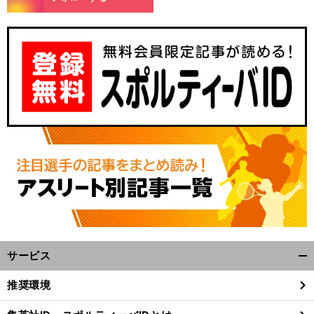
前
へ
サービス
開
く/
推奨環境
閉
じ