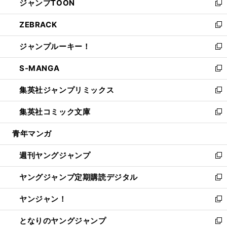
ジャンプTOON
く
で
ド
ィ
い
新
開
ウ
ン
ウ
し
ZEBRACK
く
で
ド
ィ
い
新
開
ウ
ン
ウ
し
ジャンプルーキー！
く
で
ド
ィ
い
新
開
ウ
ン
ウ
し
S-MANGA
く
で
ド
ィ
い
新
開
ウ
ン
ウ
し
集英社ジャンプリミックス
く
で
ド
ィ
い
新
開
ウ
ン
ウ
し
集英社コミック文庫
く
で
ド
ィ
い
新
開
ウ
ン
ウ
し
青年マンガ
く
で
ド
ィ
い
開
ウ
ン
ウ
週刊ヤングジャンプ
く
で
ド
ィ
新
開
ウ
ン
し
ヤングジャンプ定期購読デジタル
く
で
ド
い
新
開
ウ
ウ
し
ヤンジャン！
く
で
ィ
い
新
開
ン
ウ
し
となりのヤングジャンプ
く
ド
ィ
い
新