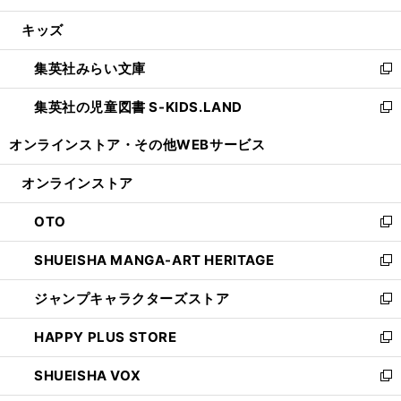
開
ウ
ン
ウ
し
キッズ
く
で
ド
ィ
い
開
ウ
ン
ウ
集英社みらい文庫
く
で
ド
ィ
新
開
ウ
ン
し
集英社の児童図書 S-KIDS.LAND
く
で
ド
い
新
開
ウ
ウ
し
オンラインストア・
その他WEBサービス
く
で
ィ
い
開
ン
ウ
オンラインストア
く
ド
ィ
ウ
ン
OTO
で
ド
新
開
ウ
し
SHUEISHA MANGA-ART HERITAGE
く
で
い
新
開
ウ
し
ジャンプキャラクターズストア
く
ィ
い
新
ン
ウ
し
HAPPY PLUS STORE
ド
ィ
い
新
ウ
ン
ウ
し
SHUEISHA VOX
で
ド
ィ
い
新
開
ウ
ン
ウ
し