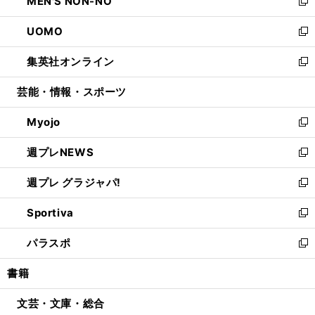
MEN'S NON-NO
く
で
ド
ィ
い
新
開
ウ
ン
ウ
し
UOMO
く
で
ド
ィ
い
新
開
ウ
ン
ウ
し
集英社オンライン
く
で
ド
ィ
い
新
開
ウ
ン
ウ
し
芸能・情報・スポーツ
く
で
ド
ィ
い
開
ウ
ン
ウ
Myojo
く
で
ド
ィ
新
開
ウ
ン
し
週プレNEWS
く
で
ド
い
新
開
ウ
ウ
し
週プレ グラジャパ!
く
で
ィ
い
新
開
ン
ウ
し
Sportiva
く
ド
ィ
い
新
ウ
ン
ウ
し
パラスポ
で
ド
ィ
い
新
開
ウ
ン
ウ
し
書籍
く
で
ド
ィ
い
開
ウ
ン
ウ
文芸・文庫・総合
く
で
ド
ィ