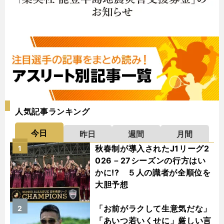
人気記事ランキング
今日
昨日
週間
月間
秋春制が導入されたJ1リーグ2
1
026－27シーズンの行方はい
かに!? ５人の識者が全順位を
大胆予想
「お前がラクして生意気だな」
2
「あいつ若いくせに」厳しい言