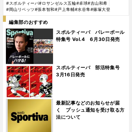
#スポルティーバ
#ロサンゼルス五輪
#卓球
#吉山和希
#岡山リベッツ
#張本智和
#戸上隼輔
#水谷隼
#篠塚大登
編集部のおすすめ
スポルティーバ バレーボール
特集号 Vol.4 6月30日発売
スポルティーバ 部活特集号
3月16日発売
最新記事などのお知らせが届
く プッシュ通知を受け取る方
法について