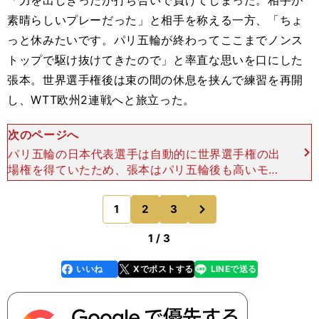
「力を出しきったが打ち合いで負けてしまった。相手が
素晴らしいプレーだった」と相手を称える一方、「ちょ
っと休みたいです。パリ五輪が終わってここまでノンス
トップで駆け抜けてきたので」と率直な思いを口にした
張本。世界選手権後は束の間の休息を挟んで練習を再開
し、WTT欧州2連戦へと旅立った。
次のページへ
パリ五輪の日本代表選手は自動的に世界選手権の出
場権を得ていたため、張本はパリ五輪後も高いモチ
ベーションを維持してきた。その証拠に、昨年10
月のアジア選手権アスタナ大会でシングルス優勝。
次
1
2
3
のページへ
決勝では世界ラン
1 / 3
いいね
Xでポストする
LINEで送る
line
faceboo
x
k