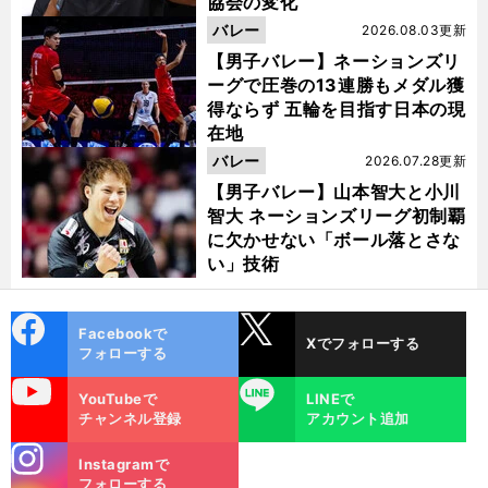
協会の変化
バレー
2026.08.03更新
【男子バレー】ネーションズリ
ーグで圧巻の13連勝もメダル獲
得ならず 五輪を目指す日本の現
在地
バレー
2026.07.28更新
【男子バレー】山本智大と小川
智大 ネーションズリーグ初制覇
に欠かせない「ボール落とさな
い」技術
cebo
X
Facebookで
Xでフォローする
ok
フォローする
uTube
LINE
YouTubeで
LINEで
チャンネル登録
アカウント追加
stagra
Instagramで
m
フォローする