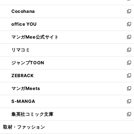
開
ウ
ン
し
Cocohana
く
で
ド
い
新
開
ウ
ウ
し
office YOU
く
で
ィ
い
新
開
ン
ウ
し
マンガMee公式サイト
く
ド
ィ
い
新
ウ
ン
ウ
し
リマコミ
で
ド
ィ
い
新
開
ウ
ン
ウ
し
ジャンプTOON
く
で
ド
ィ
い
新
開
ウ
ン
ウ
し
ZEBRACK
く
で
ド
ィ
い
新
開
ウ
ン
ウ
し
マンガMeets
く
で
ド
ィ
い
新
開
ウ
ン
ウ
し
S-MANGA
く
で
ド
ィ
い
新
開
ウ
ン
ウ
し
集英社コミック文庫
く
で
ド
ィ
い
新
開
ウ
ン
ウ
し
取材・ファッション
く
で
ド
ィ
い
開
ウ
ン