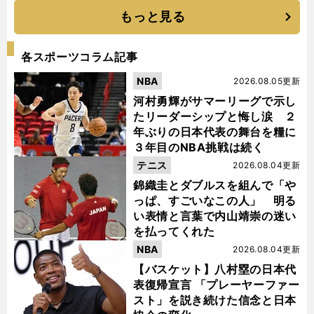
もっと見る
各スポーツコラム記事
NBA
2026.08.05更新
河村勇輝がサマーリーグで示し
たリーダーシップと悔し涙 ２
年ぶりの日本代表の舞台を糧に
３年目のNBA挑戦は続く
テニス
2026.08.04更新
錦織圭とダブルスを組んで「や
っぱ、すごいなこの人」 明る
い表情と言葉で内山靖崇の迷い
を払ってくれた
NBA
2026.08.04更新
【バスケット】八村塁の日本代
表復帰宣言 「プレーヤーファー
スト」を説き続けた信念と日本