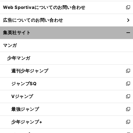
開
Web Sportivaについてのお問い合わせ
く
新
し
広告についてのお問い合わせ
い
ウ
集英社サイト
ィ
開
ン
く/
マンガ
ド
閉
ウ
じ
少年マンガ
で
る
開
週刊少年ジャンプ
く
新
し
ジャンプSQ
い
新
ウ
し
Vジャンプ
ィ
い
新
ン
ウ
し
最強ジャンプ
ド
ィ
い
新
ウ
ン
ウ
し
少年ジャンプ+
で
ド
ィ
い
新
開
ウ
ン
ウ
し