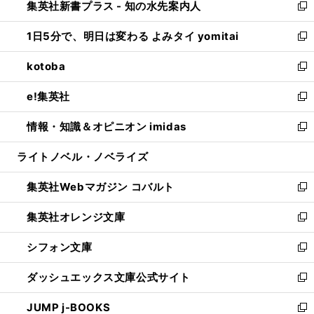
集英社新書プラス - 知の水先案内人
く
ド
ィ
い
新
ウ
ン
ウ
し
1日5分で、明日は変わる よみタイ yomitai
で
ド
ィ
い
新
開
ウ
ン
ウ
し
kotoba
く
で
ド
ィ
い
新
開
ウ
ン
ウ
し
e!集英社
く
で
ド
ィ
い
新
開
ウ
ン
ウ
し
情報・知識＆オピニオン imidas
く
で
ド
ィ
い
新
開
ウ
ン
ウ
し
ライトノベル・ノベライズ
く
で
ド
ィ
い
開
ウ
ン
ウ
集英社Webマガジン コバルト
く
で
ド
ィ
新
開
ウ
ン
し
集英社オレンジ文庫
く
で
ド
い
新
開
ウ
ウ
し
シフォン文庫
く
で
ィ
い
新
開
ン
ウ
し
ダッシュエックス文庫公式サイト
く
ド
ィ
い
新
ウ
ン
ウ
し
JUMP j-BOOKS
で
ド
ィ
い
新