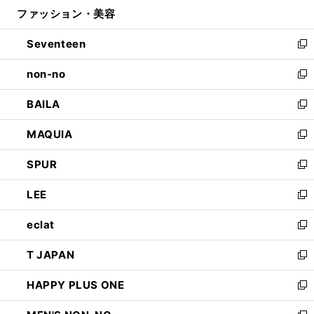
ウ
ファッション・美容
く
で
ド
ィ
開
ウ
ン
Seventeen
く
で
ド
新
開
ウ
し
non-no
く
で
い
新
開
ウ
し
BAILA
く
ィ
い
新
ン
ウ
し
MAQUIA
ド
ィ
い
新
ウ
ン
ウ
し
SPUR
で
ド
ィ
い
新
開
ウ
ン
ウ
し
LEE
く
で
ド
ィ
い
新
開
ウ
ン
ウ
し
eclat
く
で
ド
ィ
い
新
開
ウ
ン
ウ
し
T JAPAN
く
で
ド
ィ
い
新
開
ウ
ン
ウ
し
HAPPY PLUS ONE
く
で
ド
ィ
い
新
開
ウ
ン
ウ
し