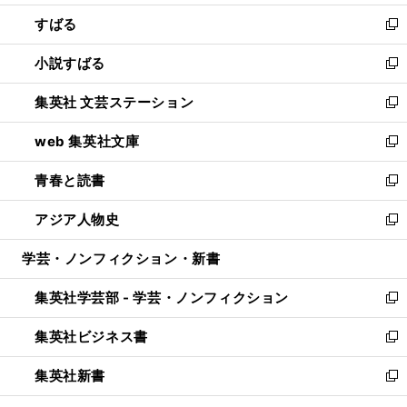
開
ウ
ン
すばる
く
で
ド
新
開
ウ
し
小説すばる
く
で
い
新
開
ウ
し
集英社 文芸ステーション
く
ィ
い
新
ン
ウ
し
web 集英社文庫
ド
ィ
い
新
ウ
ン
ウ
し
青春と読書
で
ド
ィ
い
新
開
ウ
ン
ウ
し
アジア人物史
く
で
ド
ィ
い
新
開
ウ
ン
ウ
し
学芸・ノンフィクション・新書
く
で
ド
ィ
い
開
ウ
ン
ウ
集英社学芸部 - 学芸・ノンフィクション
く
で
ド
ィ
新
開
ウ
ン
し
集英社ビジネス書
く
で
ド
い
新
開
ウ
ウ
し
集英社新書
く
で
ィ
い
新
開
ン
ウ
し