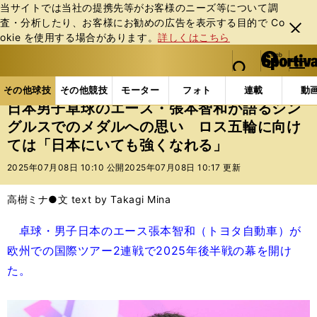
当サイトでは当社の提携先等がお客様のニーズ等について調
査・分析したり、お客様にお勧めの広告を表⽰する⽬的で Co
閉じ
okie を使⽤する場合があります。
詳しくはこちら
る
マイペ
web Sportiva (webスポルティーバ)
検索
メニュ
we
ー
その他球技の記事一覧
その他球技
日本男子卓球の
b
ジ
その他球技
その他競技
モーター
フォト
連載
動
ス
日本男子卓球のエース・張本智和が語るシン
ポ
グルスでのメダルへの思い ロス五輪に向け
ル
ては「日本にいても強くなれる」
テ
ィ
2025年07月08日 10:10 公開
2025年07月08日 10:17 更新
ー
バ
高樹ミナ●文 text by Takagi Mina
卓球・男子日本のエース張本智和（トヨタ自動車）が
欧州での国際ツアー2連戦で2025年後半戦の幕を開け
た。