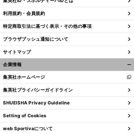
集英社ID・スポルティーバIDとは
る
利用規約・会員規約
特定商取引法に基づく表示・その他の事項
ブラウザプッシュ通知について
サイトマップ
企業情報
開
く/
集英社ホームページ
新
閉
し
じ
集英社プライバシーガイドライン
い
る
ウ
SHUEISHA Privacy Guideline
ィ
ン
Setting of Cookies
ド
ウ
web Sportivaについて
で