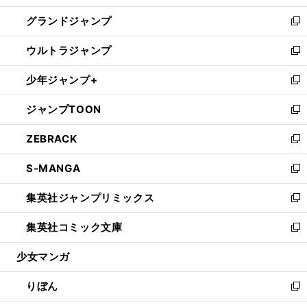
ウ
ン
ウ
し
グランドジャンプ
で
ド
ィ
い
新
開
ウ
ン
ウ
し
ウルトラジャンプ
く
で
ド
ィ
い
新
開
ウ
ン
ウ
し
少年ジャンプ+
く
で
ド
ィ
い
新
開
ウ
ン
ウ
し
ジャンプTOON
く
で
ド
ィ
い
新
開
ウ
ン
ウ
し
ZEBRACK
く
で
ド
ィ
い
新
開
ウ
ン
ウ
し
S-MANGA
く
で
ド
ィ
い
新
開
ウ
ン
ウ
し
集英社ジャンプリミックス
く
で
ド
ィ
い
新
開
ウ
ン
ウ
し
集英社コミック文庫
く
で
ド
ィ
い
新
開
ウ
ン
ウ
し
少女マンガ
く
で
ド
ィ
い
開
ウ
ン
ウ
りぼん
く
で
ド
ィ
新
開
ウ
ン
し