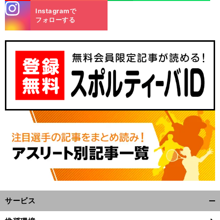
stagra
Instagramで
m
フォローする
サービス
開
く/