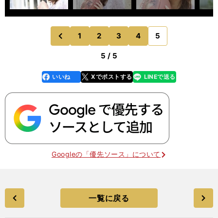
1
2
3
4
5
のページへ
前
5 / 5
いいね
Xでポストする
LINEで送る
line
faceboo
x
k
Googleの「優先ソース」について
一覧に戻る