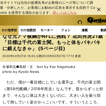
当サイトでは当社の提携先等がお客様のニーズ等について調
査・分析したり、お客様にお勧めの広告を表⽰する⽬的で Co
閉じ
okie を使⽤する場合があります。
詳しくはこちら
る
マイペ
web Sportiva (webスポルティーバ)
検索
メニュ
we
ー
その他球技の記事一覧
その他球技
なぜ元アマ横綱が
b
ジ
その他球技
その他競技
モーター
フォト
連載
動
ス
なぜ元アマ横綱がNFLに挑戦？ 花田秀虎21歳
ポ
「目標は千代の富士関。もっと体をバキバキ
ル
に鍛えなきゃ」 (5ページ目)
テ
ィ
2023年02月07日 16:45 公開
2023年02月07日 17:13 更新
ー
バ
永塚和志●取材・文 text by Kaz Nagatsuka
photo by Kyodo News
ただ、僕が一番目標にしている選手は、千代の富士関
（第58代横綱／2016年死去）なんです。昔からずっと好
きで、そんなに体は大きくないのに、大きい人を振り回
して倒していく姿がかっこいいです。そういうところ、