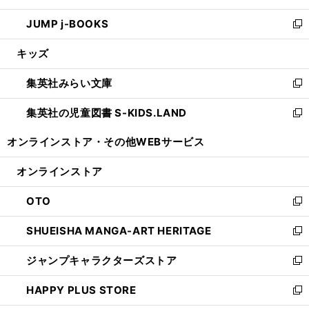
ウ
ン
ウ
し
JUMP j-BOOKS
で
ド
ィ
い
新
開
ウ
ン
ウ
し
キッズ
く
で
ド
ィ
い
開
ウ
ン
ウ
集英社みらい文庫
く
で
ド
ィ
新
開
ウ
ン
し
集英社の児童図書 S-KIDS.LAND
く
で
ド
い
新
開
ウ
ウ
し
オンラインストア・
その他WEBサービス
く
で
ィ
い
開
ン
ウ
オンラインストア
く
ド
ィ
ウ
ン
OTO
で
ド
新
開
ウ
し
SHUEISHA MANGA-ART HERITAGE
く
で
い
新
開
ウ
し
ジャンプキャラクターズストア
く
ィ
い
新
ン
ウ
し
HAPPY PLUS STORE
ド
ィ
い
新
ウ
ン
ウ
し