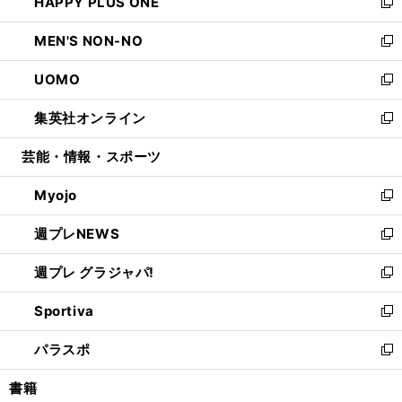
HAPPY PLUS ONE
く
で
ド
ィ
い
新
開
ウ
ン
ウ
し
MEN'S NON-NO
く
で
ド
ィ
い
新
開
ウ
ン
ウ
し
UOMO
く
で
ド
ィ
い
新
開
ウ
ン
ウ
し
集英社オンライン
く
で
ド
ィ
い
新
開
ウ
ン
ウ
し
芸能・情報・スポーツ
く
で
ド
ィ
い
開
ウ
ン
ウ
Myojo
く
で
ド
ィ
新
開
ウ
ン
し
週プレNEWS
く
で
ド
い
新
開
ウ
ウ
し
週プレ グラジャパ!
く
で
ィ
い
新
開
ン
ウ
し
Sportiva
く
ド
ィ
い
新
ウ
ン
ウ
し
パラスポ
で
ド
ィ
い
新
開
ウ
ン
ウ
し
書籍
く
で
ド
ィ
い