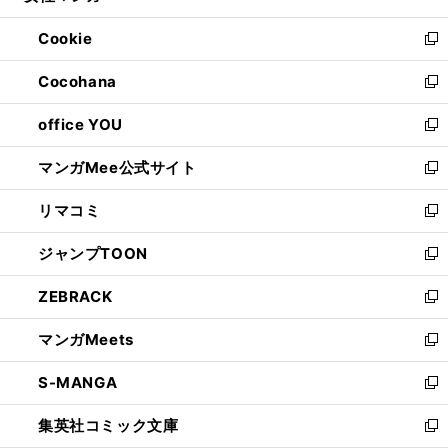
開
ウ
ン
ウ
Cookie
く
で
ド
ィ
新
開
ウ
ン
し
Cocohana
く
で
ド
い
新
開
ウ
ウ
し
office YOU
く
で
ィ
い
新
開
ン
ウ
し
マンガMee公式サイト
く
ド
ィ
い
新
ウ
ン
ウ
し
リマコミ
で
ド
ィ
い
新
開
ウ
ン
ウ
し
ジャンプTOON
く
で
ド
ィ
い
新
開
ウ
ン
ウ
し
ZEBRACK
く
で
ド
ィ
い
新
開
ウ
ン
ウ
し
マンガMeets
く
で
ド
ィ
い
新
開
ウ
ン
ウ
し
S-MANGA
く
で
ド
ィ
い
新
開
ウ
ン
ウ
し
集英社コミック文庫
く
で
ド
ィ
い
新
開
ウ