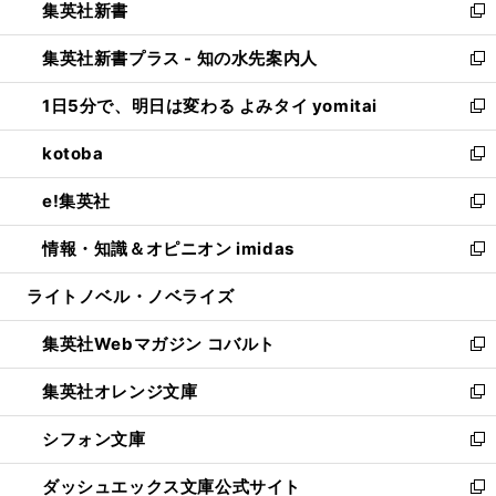
集英社新書
く
で
ィ
い
新
開
ン
ウ
し
集英社新書プラス - 知の水先案内人
く
ド
ィ
い
新
ウ
ン
ウ
し
1日5分で、明日は変わる よみタイ yomitai
で
ド
ィ
い
新
開
ウ
ン
ウ
し
kotoba
く
で
ド
ィ
い
新
開
ウ
ン
ウ
し
e!集英社
く
で
ド
ィ
い
新
開
ウ
ン
ウ
し
情報・知識＆オピニオン imidas
く
で
ド
ィ
い
新
開
ウ
ン
ウ
し
ライトノベル・ノベライズ
く
で
ド
ィ
い
開
ウ
ン
ウ
集英社Webマガジン コバルト
く
で
ド
ィ
新
開
ウ
ン
し
集英社オレンジ文庫
く
で
ド
い
新
開
ウ
ウ
し
シフォン文庫
く
で
ィ
い
新
開
ン
ウ
し
ダッシュエックス文庫公式サイト
く
ド
ィ
い
新