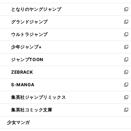
開
ン
ウ
し
となりのヤングジャンプ
く
ド
ィ
い
新
ウ
ン
ウ
し
グランドジャンプ
で
ド
ィ
い
新
開
ウ
ン
ウ
し
ウルトラジャンプ
く
で
ド
ィ
い
新
開
ウ
ン
ウ
し
少年ジャンプ+
く
で
ド
ィ
い
新
開
ウ
ン
ウ
し
ジャンプTOON
く
で
ド
ィ
い
新
開
ウ
ン
ウ
し
ZEBRACK
く
で
ド
ィ
い
新
開
ウ
ン
ウ
し
S-MANGA
く
で
ド
ィ
い
新
開
ウ
ン
ウ
し
集英社ジャンプリミックス
く
で
ド
ィ
い
新
開
ウ
ン
ウ
し
集英社コミック文庫
く
で
ド
ィ
い
新
開
ウ
ン
ウ
し
少女マンガ
く
で
ド
ィ
い
開
ウ
ン
ウ