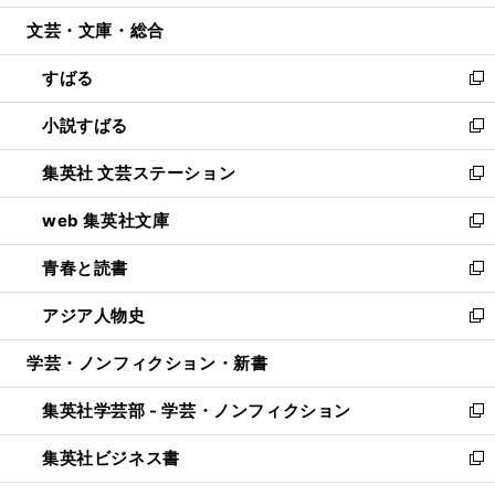
開
ウ
ン
ウ
文芸・文庫・総合
く
で
ド
ィ
開
ウ
ン
すばる
く
で
ド
新
開
ウ
し
小説すばる
く
で
い
新
開
ウ
し
集英社 文芸ステーション
く
ィ
い
新
ン
ウ
し
web 集英社文庫
ド
ィ
い
新
ウ
ン
ウ
し
青春と読書
で
ド
ィ
い
新
開
ウ
ン
ウ
し
アジア人物史
く
で
ド
ィ
い
新
開
ウ
ン
ウ
し
学芸・ノンフィクション・新書
く
で
ド
ィ
い
開
ウ
ン
ウ
集英社学芸部 - 学芸・ノンフィクション
く
で
ド
ィ
新
開
ウ
ン
し
集英社ビジネス書
く
で
ド
い
新
開
ウ
ウ
し