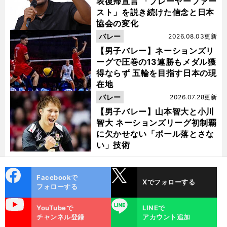
表復帰宣言 「プレーヤーファー
スト」を説き続けた信念と日本
協会の変化
バレー
2026.08.03更新
【男子バレー】ネーションズリ
ーグで圧巻の13連勝もメダル獲
得ならず 五輪を目指す日本の現
在地
バレー
2026.07.28更新
【男子バレー】山本智大と小川
智大 ネーションズリーグ初制覇
に欠かせない「ボール落とさな
い」技術
cebo
X
Facebookで
Xでフォローする
ok
フォローする
uTube
LINE
YouTubeで
LINEで
チャンネル登録
アカウント追加