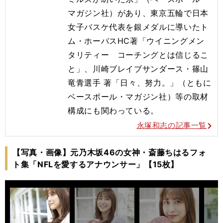
マガジン社）
があり、東京五輪で日本
女子バスケ代表を銀メダルに導いたト
ム・
ホーバスHC著「ウイニングメン
タリティー コーチングとは信じるこ
と」、川崎ブレイブサンダース・
篠山
竜青選手 著「日々、努力。」（ともに
ベースボール・マガジン社）
等の取材
構成にも関わっている。
永塚和志の記事一覧
【写真・画像】元乃木坂46の女神・斎藤ちはるフォ
ト集「NFLを愛するアナウンサー」【15枚】