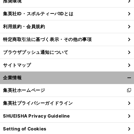
推奨環境
閉
じ
集英社ID・スポルティーバIDとは
る
利用規約・会員規約
「
１
」
、
大
」
特定商取引法に基づく表示・その他の事項
対１ならアメリカ人に絶対負けない
NFLを目指す21歳
元アマ横綱のモチベーションは「
谷翔平超え
ブラウザプッシュ通知について
サイトマップ
企業情報
開
く/
集英社ホームページ
新
閉
し
じ
集英社プライバシーガイドライン
い
る
ウ
SHUEISHA Privacy Guideline
ィ
ン
Setting of Cookies
ド