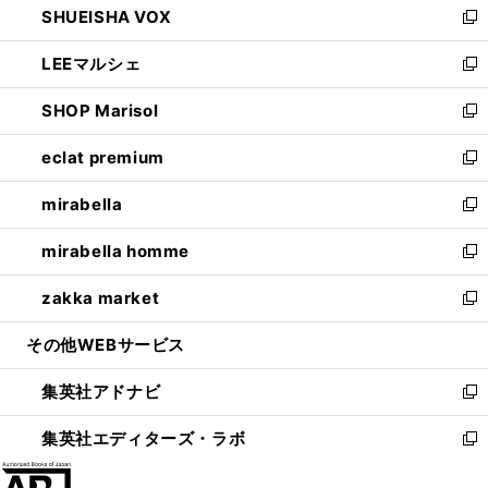
SHUEISHA VOX
で
ド
ィ
い
新
開
ウ
ン
ウ
し
LEEマルシェ
く
で
ド
ィ
い
新
開
ウ
ン
ウ
し
SHOP Marisol
く
で
ド
ィ
い
新
開
ウ
ン
ウ
し
eclat premium
く
で
ド
ィ
い
新
開
ウ
ン
ウ
し
mirabella
く
で
ド
ィ
い
新
開
ウ
ン
ウ
し
mirabella homme
く
で
ド
ィ
い
新
開
ウ
ン
ウ
し
zakka market
く
で
ド
ィ
い
新
開
ウ
ン
ウ
し
その他WEBサービス
く
で
ド
ィ
い
開
ウ
ン
ウ
集英社アドナビ
く
で
ド
ィ
新
開
ウ
ン
し
集英社エディターズ・ラボ
く
で
ド
い
新
開
ウ
ウ
し
く
で
ィ