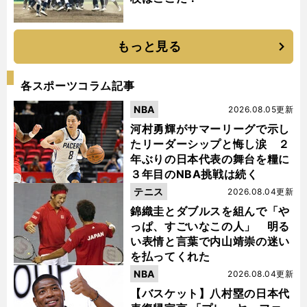
もっと見る
各スポーツコラム記事
NBA
2026.08.05更新
河村勇輝がサマーリーグで示し
たリーダーシップと悔し涙 ２
年ぶりの日本代表の舞台を糧に
３年目のNBA挑戦は続く
テニス
2026.08.04更新
錦織圭とダブルスを組んで「や
っぱ、すごいなこの人」 明る
い表情と言葉で内山靖崇の迷い
を払ってくれた
NBA
2026.08.04更新
【バスケット】八村塁の日本代