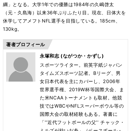
綱」となる。大学1年での優勝は1984年の久嶋啓太
（元・久島海）以来36年ぶりふたり目。現在、日体大を
休学してアメフトNFL選手を目指している。185cm、
130kg。
著者プロフィール
永塚和志 (ながつか・かずし)
スポーツライター。前英字紙ジャパン
タイムズスポーツ記者。
Bリーグ、男
女日本代表を主にカバーし、2006年
世界選手権、
2019W杯等国際大会、ま
た米NCAAトーナメントも取材。
他競
技ではWBCやNFLスーパーボウル等の
国際大会の取材経験
もある。著書に
「''近代フットボールの父'' チャック・
ミルズが紡いだ糸」（ベースボール・