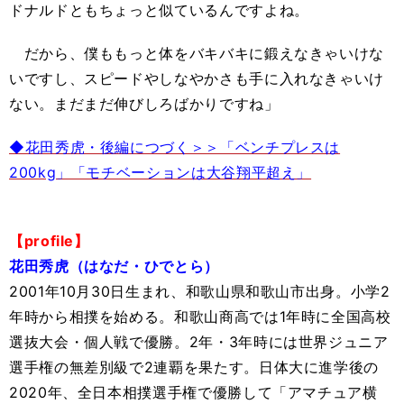
ドナルドともちょっと似ているんですよね。
だから、僕ももっと体をバキバキに鍛えなきゃいけな
いですし、スピードやしなやかさも手に入れなきゃいけ
ない。まだまだ伸びしろばかりですね」
◆花田秀虎・後編につづく＞＞「ベンチプレスは
200kg」「モチベーションは大谷翔平超え」
【profile】
花田秀虎（はなだ・ひでとら）
2001年10月30日生まれ、和歌山県和歌山市出身。小学2
年時から相撲を始める。和歌山商高では1年時に全国高校
選抜大会・個人戦で優勝。2年・3年時には世界ジュニア
選手権の無差別級で2連覇を果たす。日体大に進学後の
2020年、全日本相撲選手権で優勝して「アマチュア横