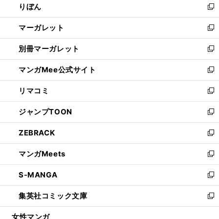
りぼん
く
で
ド
ィ
新
開
ウ
ン
し
マーガレット
く
で
ド
い
新
開
ウ
ウ
し
別冊マーガレット
く
で
ィ
い
新
開
ン
ウ
し
マンガMee公式サイト
く
ド
ィ
い
新
ウ
ン
ウ
し
リマコミ
で
ド
ィ
い
新
開
ウ
ン
ウ
し
ジャンプTOON
く
で
ド
ィ
い
新
開
ウ
ン
ウ
し
ZEBRACK
く
で
ド
ィ
い
新
開
ウ
ン
ウ
し
マンガMeets
く
で
ド
ィ
い
新
開
ウ
ン
ウ
し
S-MANGA
く
で
ド
ィ
い
新
開
ウ
ン
ウ
し
集英社コミック文庫
く
で
ド
ィ
い
新
開
ウ
ン
ウ
し
女性マンガ
く
で
ド
ィ
い