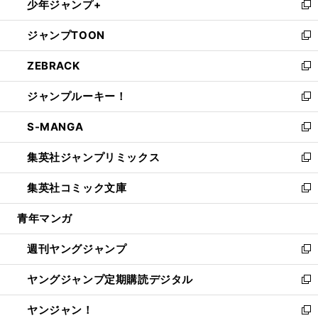
少年ジャンプ+
で
ド
ィ
い
新
開
ウ
ン
ウ
し
ジャンプTOON
く
で
ド
ィ
い
新
開
ウ
ン
ウ
し
ZEBRACK
く
で
ド
ィ
い
新
開
ウ
ン
ウ
し
ジャンプルーキー！
く
で
ド
ィ
い
新
開
ウ
ン
ウ
し
S-MANGA
く
で
ド
ィ
い
新
開
ウ
ン
ウ
し
集英社ジャンプリミックス
く
で
ド
ィ
い
新
開
ウ
ン
ウ
し
集英社コミック文庫
く
で
ド
ィ
い
新
開
ウ
ン
ウ
し
青年マンガ
く
で
ド
ィ
い
開
ウ
ン
ウ
週刊ヤングジャンプ
く
で
ド
ィ
新
開
ウ
ン
し
ヤングジャンプ定期購読デジタル
く
で
ド
い
新
開
ウ
ウ
し
ヤンジャン！
く
で
ィ
い
新