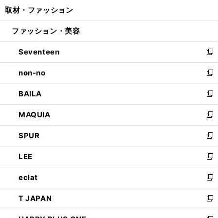
ン
ウ
し
取材・ファッション
く
で
ド
ィ
い
開
ウ
ン
ウ
ファッション・美容
く
で
ド
ィ
開
ウ
ン
Seventeen
く
で
ド
新
開
ウ
し
non-no
く
で
い
新
開
ウ
し
BAILA
く
ィ
い
新
ン
ウ
し
MAQUIA
ド
ィ
い
新
ウ
ン
ウ
し
SPUR
で
ド
ィ
い
新
開
ウ
ン
ウ
し
LEE
く
で
ド
ィ
い
新
開
ウ
ン
ウ
し
eclat
く
で
ド
ィ
い
新
開
ウ
ン
ウ
し
T JAPAN
く
で
ド
ィ
い
新
開
ウ
ン
ウ
し