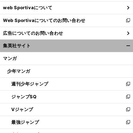
ウ
web Sportivaについて
で
開
Web Sportivaについてのお問い合わせ
く
新
し
広告についてのお問い合わせ
い
ウ
集英社サイト
ィ
開
ン
く/
マンガ
ド
閉
ウ
じ
少年マンガ
で
る
開
週刊少年ジャンプ
く
新
し
ジャンプSQ
い
新
ウ
し
Vジャンプ
ィ
い
新
ン
ウ
し
最強ジャンプ
ド
ィ
い
新
ウ
ン
ウ
し