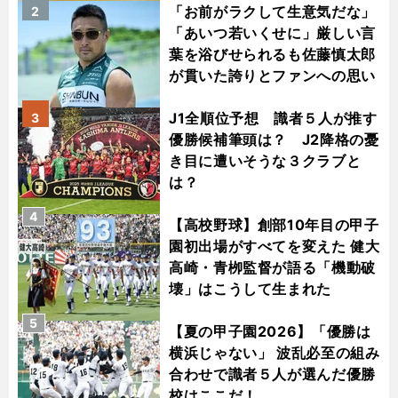
「お前がラクして生意気だな」
2
「あいつ若いくせに」厳しい言
葉を浴びせられるも佐藤慎太郎
が貫いた誇りとファンへの思い
J1全順位予想 識者５人が推す
3
優勝候補筆頭は？ J2降格の憂
き目に遭いそうな３クラブと
は？
4
【高校野球】創部10年目の甲子
園初出場がすべてを変えた 健大
高崎・青栁監督が語る「機動破
壊」はこうして生まれた
5
【夏の甲子園2026】「優勝は
横浜じゃない」 波乱必至の組み
合わせで識者５人が選んだ優勝
校はここだ！