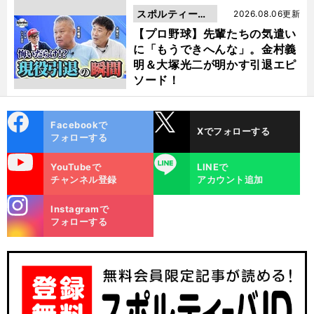
スポルティーバ
2026.08.06更新
動画
【プロ野球】先輩たちの気遣い
に「もうできへんな」。金村義
明＆大塚光二が明かす引退エピ
ソード！
cebo
X
Facebookで
Xでフォローする
ok
フォローする
uTube
LINE
YouTubeで
LINEで
チャンネル登録
アカウント追加
stagra
Instagramで
m
フォローする