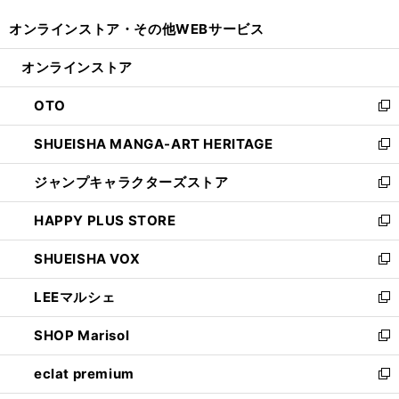
開
ウ
ウ
し
オンラインストア・
その他WEBサービス
く
で
ィ
い
開
ン
ウ
オンラインストア
く
ド
ィ
ウ
ン
OTO
で
ド
新
開
ウ
し
SHUEISHA MANGA-ART HERITAGE
く
で
い
新
開
ウ
し
ジャンプキャラクターズストア
く
ィ
い
新
ン
ウ
し
HAPPY PLUS STORE
ド
ィ
い
新
ウ
ン
ウ
し
SHUEISHA VOX
で
ド
ィ
い
新
開
ウ
ン
ウ
し
LEEマルシェ
く
で
ド
ィ
い
新
開
ウ
ン
ウ
し
SHOP Marisol
く
で
ド
ィ
い
新
開
ウ
ン
ウ
し
eclat premium
く
で
ド
ィ
い
新
開
ウ
ン
ウ
し