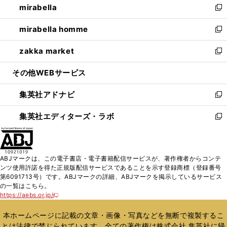
mirabella
く
で
ド
ィ
い
新
開
ウ
ン
ウ
し
mirabella homme
く
で
ド
ィ
い
新
開
ウ
ン
ウ
し
zakka market
く
で
ド
ィ
い
新
開
ウ
ン
ウ
し
その他WEBサービス
く
で
ド
ィ
い
開
ウ
ン
ウ
集英社アドナビ
く
で
ド
ィ
新
開
ウ
ン
し
集英社エディターズ・ラボ
く
で
ド
い
新
開
ウ
ウ
し
く
で
ィ
い
開
ン
ウ
ABJマークは、この電子書店・電子書籍配信サービスが、著作権者からコンテ
く
ド
ィ
ンツ使用許諾を得た正規版配信サービスであることを示す登録商標（登録番号
ウ
ン
第6091713号）です。ABJマークの詳細、ABJマークを掲示しているサービス
で
ド
の一覧はこちら。
開
ウ
https://aebs.or.jp/
新
く
で
し
い
開
本ホームページに記載の文章・画像・写真などを無断で複製するこ
ウ
く
とは法律で禁じられています。全ての著作権は株式会社 集英社に帰