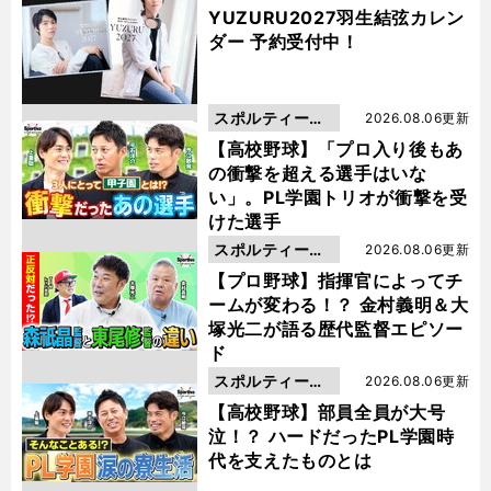
YUZURU2027羽生結弦カレン
ダー 予約受付中！
スポルティーバ
2026.08.06更新
動画
【高校野球】「プロ入り後もあ
の衝撃を超える選手はいな
い」。PL学園トリオが衝撃を受
けた選手
スポルティーバ
2026.08.06更新
動画
【プロ野球】指揮官によってチ
ームが変わる！？ 金村義明＆大
塚光二が語る歴代監督エピソー
ド
スポルティーバ
2026.08.06更新
動画
【高校野球】部員全員が大号
泣！？ ハードだったPL学園時
代を支えたものとは