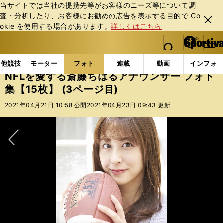
当サイトでは当社の提携先等がお客様のニーズ等について調
査・分析したり、お客様にお勧めの広告を表⽰する⽬的で Co
閉じ
okie を使⽤する場合があります。
詳しくはこちら
る
マイペ
web Sportiva (webスポルティーバ)
検索
メニュ
we
ー
フォトギャラリー
スポーツビーナスギャラリー
NF
b
ジ
の他競技
モーター
フォト
連載
動画
インフォ
ス
NFLを愛する斎藤ちはるアナウンサー フォト
ポ
集【15枚】 (3ページ目)
ル
テ
2021年04月21日 10:58 公開
2021年04月23日 09:43 更新
ィ
ー
バ
次へ