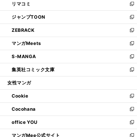
リマコミ
で
ド
ィ
い
新
開
ウ
ン
ウ
し
ジャンプTOON
く
で
ド
ィ
い
新
開
ウ
ン
ウ
し
ZEBRACK
く
で
ド
ィ
い
新
開
ウ
ン
ウ
し
マンガMeets
く
で
ド
ィ
い
新
開
ウ
ン
ウ
し
S-MANGA
く
で
ド
ィ
い
新
開
ウ
ン
ウ
し
集英社コミック文庫
く
で
ド
ィ
い
新
開
ウ
ン
ウ
し
女性マンガ
く
で
ド
ィ
い
開
ウ
ン
ウ
Cookie
く
で
ド
ィ
新
開
ウ
ン
し
Cocohana
く
で
ド
い
新
開
ウ
ウ
し
office YOU
く
で
ィ
い
新
開
ン
ウ
し
マンガMee公式サイト
く
ド
ィ
い
新