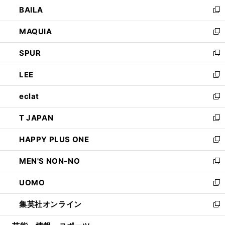
ウ
し
BAILA
く
ィ
い
新
ン
ウ
し
MAQUIA
ド
ィ
い
新
ウ
ン
ウ
し
SPUR
で
ド
ィ
い
新
開
ウ
ン
ウ
し
LEE
く
で
ド
ィ
い
新
開
ウ
ン
ウ
し
eclat
く
で
ド
ィ
い
新
開
ウ
ン
ウ
し
T JAPAN
く
で
ド
ィ
い
新
開
ウ
ン
ウ
し
HAPPY PLUS ONE
く
で
ド
ィ
い
新
開
ウ
ン
ウ
し
MEN'S NON-NO
く
で
ド
ィ
い
新
開
ウ
ン
ウ
し
UOMO
く
で
ド
ィ
い
新
開
ウ
ン
ウ
し
集英社オンライン
く
で
ド
ィ
い
新
開
ウ
ン
ウ
し