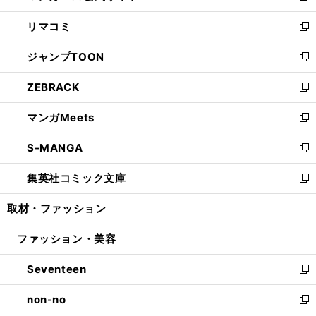
ウ
ン
ウ
し
リマコミ
で
ド
ィ
い
新
開
ウ
ン
ウ
し
ジャンプTOON
く
で
ド
ィ
い
新
開
ウ
ン
ウ
し
ZEBRACK
く
で
ド
ィ
い
新
開
ウ
ン
ウ
し
マンガMeets
く
で
ド
ィ
い
新
開
ウ
ン
ウ
し
S-MANGA
く
で
ド
ィ
い
新
開
ウ
ン
ウ
し
集英社コミック文庫
く
で
ド
ィ
い
新
開
ウ
ン
ウ
し
取材・ファッション
く
で
ド
ィ
い
開
ウ
ン
ウ
ファッション・美容
く
で
ド
ィ
開
ウ
ン
Seventeen
く
で
ド
新
開
ウ
し
non-no
く
で
い
新
開