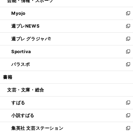
芸能・情報・スポーツ
く
で
ド
ィ
い
開
ウ
ン
ウ
Myojo
く
で
ド
ィ
新
開
ウ
ン
し
週プレNEWS
く
で
ド
い
新
開
ウ
ウ
し
週プレ グラジャパ!
く
で
ィ
い
新
開
ン
ウ
し
Sportiva
く
ド
ィ
い
新
ウ
ン
ウ
し
パラスポ
で
ド
ィ
い
新
開
ウ
ン
ウ
し
書籍
く
で
ド
ィ
い
開
ウ
ン
ウ
文芸・文庫・総合
く
で
ド
ィ
開
ウ
ン
すばる
く
で
ド
新
開
ウ
し
小説すばる
く
で
い
新
開
ウ
し
集英社 文芸ステーション
く
ィ
い
新