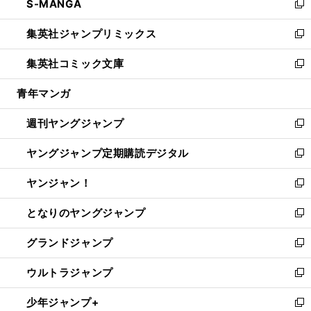
S-MANGA
く
で
ド
ィ
い
新
開
ウ
ン
ウ
し
集英社ジャンプリミックス
く
で
ド
ィ
い
新
開
ウ
ン
ウ
し
集英社コミック文庫
く
で
ド
ィ
い
新
開
ウ
ン
ウ
し
青年マンガ
く
で
ド
ィ
い
開
ウ
ン
ウ
週刊ヤングジャンプ
く
で
ド
ィ
新
開
ウ
ン
し
ヤングジャンプ定期購読デジタル
く
で
ド
い
新
開
ウ
ウ
し
ヤンジャン！
く
で
ィ
い
新
開
ン
ウ
し
となりのヤングジャンプ
く
ド
ィ
い
新
ウ
ン
ウ
し
グランドジャンプ
で
ド
ィ
い
新
開
ウ
ン
ウ
し
ウルトラジャンプ
く
で
ド
ィ
い
新
開
ウ
ン
ウ
し
少年ジャンプ+
く
で
ド
ィ
い
新