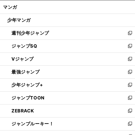
ン
く/
マンガ
ド
閉
ウ
じ
少年マンガ
で
る
開
週刊少年ジャンプ
く
新
し
ジャンプSQ
い
新
ウ
し
Vジャンプ
ィ
い
新
ン
ウ
し
最強ジャンプ
ド
ィ
い
新
ウ
ン
ウ
し
少年ジャンプ+
で
ド
ィ
い
新
開
ウ
ン
ウ
し
ジャンプTOON
く
で
ド
ィ
い
新
開
ウ
ン
ウ
し
ZEBRACK
く
で
ド
ィ
い
新
開
ウ
ン
ウ
し
ジャンプルーキー！
く
で
ド
ィ
い
新
開
ウ
ン
ウ
し