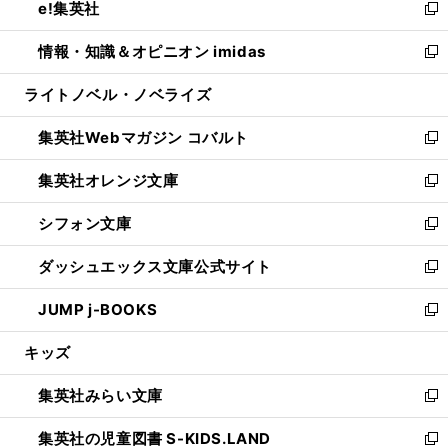
e!集英社
く
で
ド
ィ
い
新
開
ウ
ン
ウ
し
情報・知識＆オピニオン imidas
く
で
ド
ィ
い
新
開
ウ
ン
ウ
し
ライトノベル・ノベライズ
く
で
ド
ィ
い
開
ウ
ン
ウ
集英社Webマガジン コバルト
く
で
ド
ィ
新
開
ウ
ン
し
集英社オレンジ文庫
く
で
ド
い
新
開
ウ
ウ
し
シフォン文庫
く
で
ィ
い
新
開
ン
ウ
し
ダッシュエックス文庫公式サイト
く
ド
ィ
い
新
ウ
ン
ウ
し
JUMP j-BOOKS
で
ド
ィ
い
新
開
ウ
ン
ウ
し
キッズ
く
で
ド
ィ
い
開
ウ
ン
ウ
集英社みらい文庫
く
で
ド
ィ
新
開
ウ
ン
し
集英社の児童図書 S-KIDS.LAND
く
で
ド
い
新