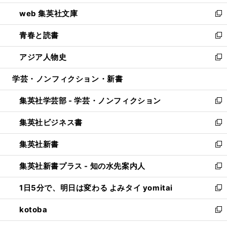
ン
ウ
し
web 集英社文庫
ド
ィ
い
新
ウ
ン
ウ
し
青春と読書
で
ド
ィ
い
新
開
ウ
ン
ウ
し
アジア人物史
く
で
ド
ィ
い
新
開
ウ
ン
ウ
し
学芸・ノンフィクション・新書
く
で
ド
ィ
い
開
ウ
ン
ウ
集英社学芸部 - 学芸・ノンフィクション
く
で
ド
ィ
新
開
ウ
ン
し
集英社ビジネス書
く
で
ド
い
新
開
ウ
ウ
し
集英社新書
く
で
ィ
い
新
開
ン
ウ
し
集英社新書プラス - 知の水先案内人
く
ド
ィ
い
新
ウ
ン
ウ
し
1日5分で、明日は変わる よみタイ yomitai
で
ド
ィ
い
新
開
ウ
ン
ウ
し
kotoba
く
で
ド
ィ
い
新
開
ウ
ン
ウ
し