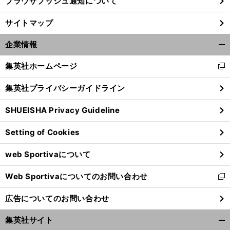
ブラウザプッシュ通知について
サイトマップ
企業情報
開
く/
集英社ホームページ
新
閉
し
じ
集英社プライバシーガイドライン
い
る
ウ
SHUEISHA Privacy Guideline
ィ
ン
Setting of Cookies
ド
ウ
web Sportivaについて
で
開
Web Sportivaについてのお問い合わせ
く
新
し
広告についてのお問い合わせ
い
ウ
集英社サイト
ィ
開