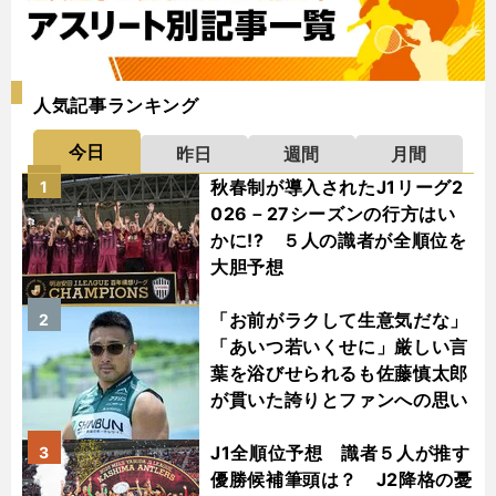
人気記事ランキング
今日
昨日
週間
月間
秋春制が導入されたJ1リーグ2
1
026－27シーズンの行方はい
かに!? ５人の識者が全順位を
大胆予想
「お前がラクして生意気だな」
2
「あいつ若いくせに」厳しい言
葉を浴びせられるも佐藤慎太郎
が貫いた誇りとファンへの思い
J1全順位予想 識者５人が推す
3
優勝候補筆頭は？ J2降格の憂