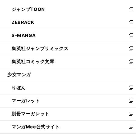
開
ウ
ン
ウ
し
ジャンプTOON
く
で
ド
ィ
い
新
開
ウ
ン
ウ
し
ZEBRACK
く
で
ド
ィ
い
新
開
ウ
ン
ウ
し
S-MANGA
く
で
ド
ィ
い
新
開
ウ
ン
ウ
し
集英社ジャンプリミックス
く
で
ド
ィ
い
新
開
ウ
ン
ウ
し
集英社コミック文庫
く
で
ド
ィ
い
新
開
ウ
ン
ウ
し
少女マンガ
く
で
ド
ィ
い
開
ウ
ン
ウ
りぼん
く
で
ド
ィ
新
開
ウ
ン
し
マーガレット
く
で
ド
い
新
開
ウ
ウ
し
別冊マーガレット
く
で
ィ
い
新
開
ン
ウ
し
マンガMee公式サイト
く
ド
ィ
い
新
ウ
ン
ウ
し