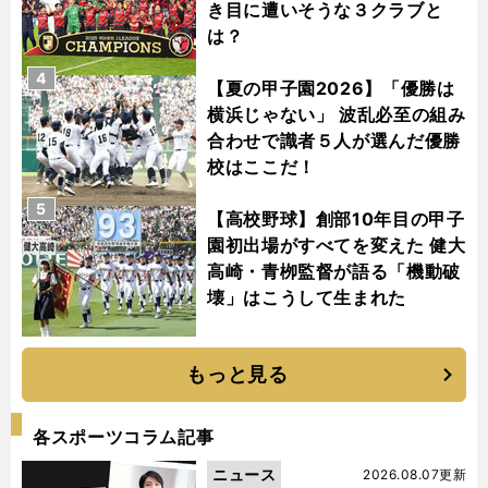
き目に遭いそうな３クラブと
は？
4
【夏の甲子園2026】「優勝は
横浜じゃない」 波乱必至の組み
合わせで識者５人が選んだ優勝
校はここだ！
5
【高校野球】創部10年目の甲子
園初出場がすべてを変えた 健大
高崎・青栁監督が語る「機動破
壊」はこうして生まれた
もっと見る
各スポーツコラム記事
ニュース
2026.08.07更新