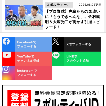
スポルティーバ
2026.08.06更新
動画
【プロ野球】先輩たちの気遣い
に「もうできへんな」。金村義
明＆大塚光二が明かす引退エピ
ソード！
cebo
X
Facebookで
Xでフォローする
ok
フォローする
uTube
LINE
YouTubeで
LINEで
チャンネル登録
アカウント追加
stagra
Instagramで
m
フォローする