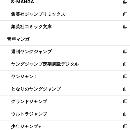
S-MANGA
く
で
ド
ィ
い
新
開
ウ
ン
ウ
し
集英社ジャンプリミックス
く
で
ド
ィ
い
新
開
ウ
ン
ウ
し
集英社コミック文庫
く
で
ド
ィ
い
新
開
ウ
ン
ウ
し
青年マンガ
く
で
ド
ィ
い
開
ウ
ン
ウ
週刊ヤングジャンプ
く
で
ド
ィ
新
開
ウ
ン
し
ヤングジャンプ定期購読デジタル
く
で
ド
い
新
開
ウ
ウ
し
ヤンジャン！
く
で
ィ
い
新
開
ン
ウ
し
となりのヤングジャンプ
く
ド
ィ
い
新
ウ
ン
ウ
し
グランドジャンプ
で
ド
ィ
い
新
開
ウ
ン
ウ
し
ウルトラジャンプ
く
で
ド
ィ
い
新
開
ウ
ン
ウ
し
少年ジャンプ+
く
で
ド
ィ
い
新