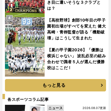
き目に遭いそうな３クラブと
は？
4
【高校野球】創部10年目の甲子
園初出場がすべてを変えた 健大
高崎・青栁監督が語る「機動破
壊」はこうして生まれた
5
【夏の甲子園2026】「優勝は
横浜じゃない」 波乱必至の組み
合わせで識者５人が選んだ優勝
校はここだ！
もっと見る
各スポーツコラム記事
ニュース
2026.08.07更新