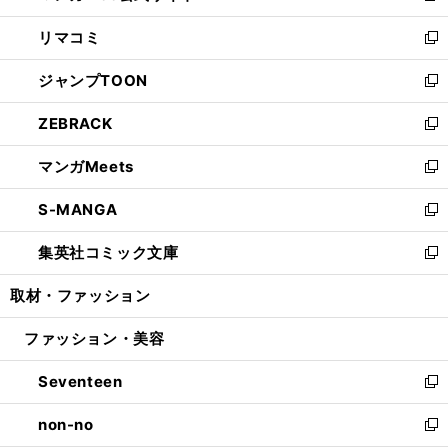
ウ
ン
ウ
し
リマコミ
で
ド
ィ
い
新
開
ウ
ン
ウ
し
ジャンプTOON
く
で
ド
ィ
い
新
開
ウ
ン
ウ
し
ZEBRACK
く
で
ド
ィ
い
新
開
ウ
ン
ウ
し
マンガMeets
く
で
ド
ィ
い
新
開
ウ
ン
ウ
し
S-MANGA
く
で
ド
ィ
い
新
開
ウ
ン
ウ
し
集英社コミック文庫
く
で
ド
ィ
い
新
開
ウ
ン
ウ
し
取材・ファッション
く
で
ド
ィ
い
開
ウ
ン
ウ
ファッション・美容
く
で
ド
ィ
開
ウ
ン
Seventeen
く
で
ド
新
開
ウ
し
non-no
く
で
い
新
開