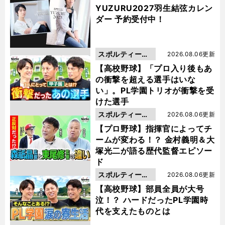
YUZURU2027羽生結弦カレン
ダー 予約受付中！
スポルティーバ
2026.08.06更新
動画
【高校野球】「プロ入り後もあ
の衝撃を超える選手はいな
い」。PL学園トリオが衝撃を受
けた選手
スポルティーバ
2026.08.06更新
動画
【プロ野球】指揮官によってチ
ームが変わる！？ 金村義明＆大
塚光二が語る歴代監督エピソー
ド
スポルティーバ
2026.08.06更新
動画
【高校野球】部員全員が大号
泣！？ ハードだったPL学園時
代を支えたものとは