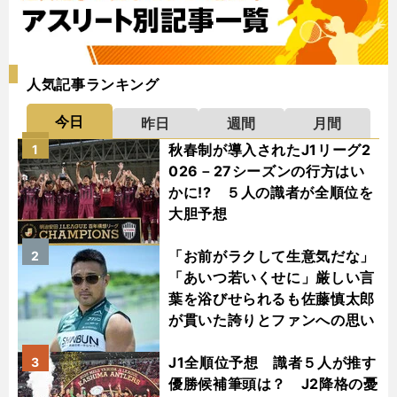
人気記事ランキング
今日
昨日
週間
月間
秋春制が導入されたJ1リーグ2
1
026－27シーズンの行方はい
かに!? ５人の識者が全順位を
大胆予想
「お前がラクして生意気だな」
2
「あいつ若いくせに」厳しい言
葉を浴びせられるも佐藤慎太郎
が貫いた誇りとファンへの思い
J1全順位予想 識者５人が推す
3
優勝候補筆頭は？ J2降格の憂