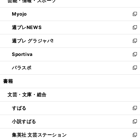
芸能・情報・スポーツ
く
で
ド
ィ
い
開
ウ
ン
ウ
Myojo
く
で
ド
ィ
新
開
ウ
ン
し
週プレNEWS
く
で
ド
い
新
開
ウ
ウ
し
週プレ グラジャパ!
く
で
ィ
い
新
開
ン
ウ
し
Sportiva
く
ド
ィ
い
新
ウ
ン
ウ
し
パラスポ
で
ド
ィ
い
新
開
ウ
ン
ウ
し
書籍
く
で
ド
ィ
い
開
ウ
ン
ウ
文芸・文庫・総合
く
で
ド
ィ
開
ウ
ン
すばる
く
で
ド
新
開
ウ
し
小説すばる
く
で
い
新
開
ウ
し
集英社 文芸ステーション
く
ィ
い
新