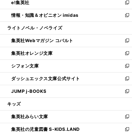
e!集英社
く
で
ド
ィ
い
新
開
ウ
ン
ウ
し
情報・知識＆オピニオン imidas
く
で
ド
ィ
い
新
開
ウ
ン
ウ
し
ライトノベル・ノベライズ
く
で
ド
ィ
い
開
ウ
ン
ウ
集英社Webマガジン コバルト
く
で
ド
ィ
新
開
ウ
ン
し
集英社オレンジ文庫
く
で
ド
い
新
開
ウ
ウ
し
シフォン文庫
く
で
ィ
い
新
開
ン
ウ
し
ダッシュエックス文庫公式サイト
く
ド
ィ
い
新
ウ
ン
ウ
し
JUMP j-BOOKS
で
ド
ィ
い
新
開
ウ
ン
ウ
し
キッズ
く
で
ド
ィ
い
開
ウ
ン
ウ
集英社みらい文庫
く
で
ド
ィ
新
開
ウ
ン
し
集英社の児童図書 S-KIDS.LAND
く
で
ド
い
新