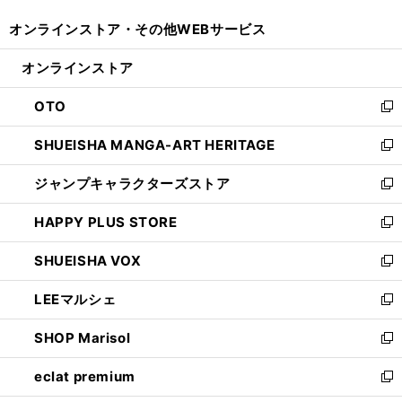
開
ウ
ウ
し
オンラインストア・
その他WEBサービス
く
で
ィ
い
開
ン
ウ
オンラインストア
く
ド
ィ
ウ
ン
OTO
で
ド
新
開
ウ
し
SHUEISHA MANGA-ART HERITAGE
く
で
い
新
開
ウ
し
ジャンプキャラクターズストア
く
ィ
い
新
ン
ウ
し
HAPPY PLUS STORE
ド
ィ
い
新
ウ
ン
ウ
し
SHUEISHA VOX
で
ド
ィ
い
新
開
ウ
ン
ウ
し
LEEマルシェ
く
で
ド
ィ
い
新
開
ウ
ン
ウ
し
SHOP Marisol
く
で
ド
ィ
い
新
開
ウ
ン
ウ
し
eclat premium
く
で
ド
ィ
い
新
開
ウ
ン
ウ
し