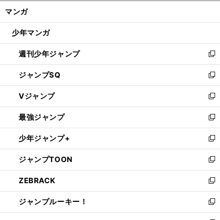
ン
く/
マンガ
ド
閉
ウ
じ
少年マンガ
で
る
開
週刊少年ジャンプ
く
新
し
ジャンプSQ
い
新
ウ
し
Vジャンプ
ィ
い
新
ン
ウ
し
最強ジャンプ
ド
ィ
い
新
ウ
ン
ウ
し
少年ジャンプ+
で
ド
ィ
い
新
開
ウ
ン
ウ
し
ジャンプTOON
く
で
ド
ィ
い
新
開
ウ
ン
ウ
し
ZEBRACK
く
で
ド
ィ
い
新
開
ウ
ン
ウ
し
ジャンプルーキー！
く
で
ド
ィ
い
新
開
ウ
ン
ウ
し