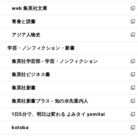
ン
ウ
し
web 集英社文庫
ド
ィ
い
新
ウ
ン
ウ
し
青春と読書
で
ド
ィ
い
新
開
ウ
ン
ウ
し
アジア人物史
く
で
ド
ィ
い
新
開
ウ
ン
ウ
し
学芸・ノンフィクション・新書
く
で
ド
ィ
い
開
ウ
ン
ウ
集英社学芸部 - 学芸・ノンフィクション
く
で
ド
ィ
新
開
ウ
ン
し
集英社ビジネス書
く
で
ド
い
新
開
ウ
ウ
し
集英社新書
く
で
ィ
い
新
開
ン
ウ
し
集英社新書プラス - 知の水先案内人
く
ド
ィ
い
新
ウ
ン
ウ
し
1日5分で、明日は変わる よみタイ yomitai
で
ド
ィ
い
新
開
ウ
ン
ウ
し
kotoba
く
で
ド
ィ
い
新
開
ウ
ン
ウ
し