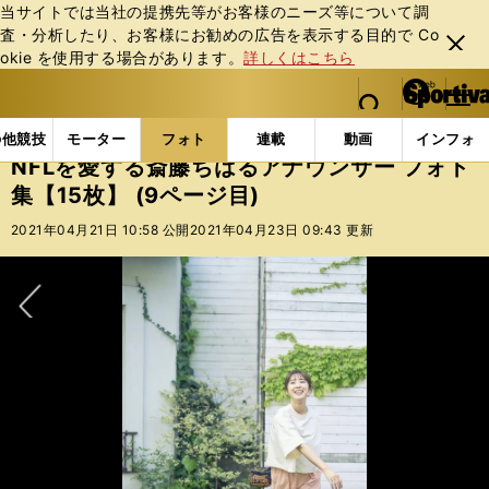
当サイトでは当社の提携先等がお客様のニーズ等について調
査・分析したり、お客様にお勧めの広告を表⽰する⽬的で Co
閉じ
okie を使⽤する場合があります。
詳しくはこちら
る
マイペ
web Sportiva (webスポルティーバ)
検索
メニュ
we
ー
フォトギャラリー
スポーツビーナスギャラリー
NF
b
ジ
の他競技
モーター
フォト
連載
動画
インフォ
ス
NFLを愛する斎藤ちはるアナウンサー フォト
ポ
集【15枚】 (9ページ目)
ル
テ
2021年04月21日 10:58 公開
2021年04月23日 09:43 更新
ィ
ー
バ
次へ