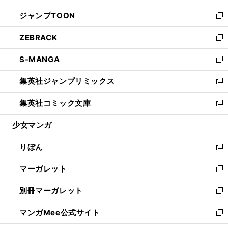
開
ウ
ン
ウ
し
ジャンプTOON
く
で
ド
ィ
い
新
開
ウ
ン
ウ
し
ZEBRACK
く
で
ド
ィ
い
新
開
ウ
ン
ウ
し
S-MANGA
く
で
ド
ィ
い
新
開
ウ
ン
ウ
し
集英社ジャンプリミックス
く
で
ド
ィ
い
新
開
ウ
ン
ウ
し
集英社コミック文庫
く
で
ド
ィ
い
新
開
ウ
ン
ウ
し
少女マンガ
く
で
ド
ィ
い
開
ウ
ン
ウ
りぼん
く
で
ド
ィ
新
開
ウ
ン
し
マーガレット
く
で
ド
い
新
開
ウ
ウ
し
別冊マーガレット
く
で
ィ
い
新
開
ン
ウ
し
マンガMee公式サイト
く
ド
ィ
い
新
ウ
ン
ウ
し