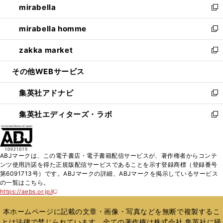
mirabella
く
で
ド
ィ
い
新
開
ウ
ン
ウ
し
mirabella homme
く
で
ド
ィ
い
新
開
ウ
ン
ウ
し
zakka market
く
で
ド
ィ
い
新
開
ウ
ン
ウ
し
その他WEBサービス
く
で
ド
ィ
い
開
ウ
ン
ウ
集英社アドナビ
く
で
ド
ィ
新
開
ウ
ン
し
集英社エディターズ・ラボ
く
で
ド
い
新
開
ウ
ウ
し
く
で
ィ
い
開
ン
ウ
ABJマークは、この電子書店・電子書籍配信サービスが、著作権者からコンテ
く
ド
ィ
ンツ使用許諾を得た正規版配信サービスであることを示す登録商標（登録番号
ウ
ン
第6091713号）です。ABJマークの詳細、ABJマークを掲示しているサービス
で
ド
の一覧はこちら。
開
ウ
https://aebs.or.jp/
新
く
で
し
い
開
本ホームページに記載の文章・画像・写真などを無断で複製するこ
ウ
く
とは法律で禁じられています。全ての著作権は株式会社 集英社に帰