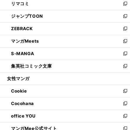
リマコミ
で
ド
ィ
い
新
開
ウ
ン
ウ
し
ジャンプTOON
く
で
ド
ィ
い
新
開
ウ
ン
ウ
し
ZEBRACK
く
で
ド
ィ
い
新
開
ウ
ン
ウ
し
マンガMeets
く
で
ド
ィ
い
新
開
ウ
ン
ウ
し
S-MANGA
く
で
ド
ィ
い
新
開
ウ
ン
ウ
し
集英社コミック文庫
く
で
ド
ィ
い
新
開
ウ
ン
ウ
し
女性マンガ
く
で
ド
ィ
い
開
ウ
ン
ウ
Cookie
く
で
ド
ィ
新
開
ウ
ン
し
Cocohana
く
で
ド
い
新
開
ウ
ウ
し
office YOU
く
で
ィ
い
新
開
ン
ウ
し
マンガMee公式サイト
く
ド
ィ
い
新