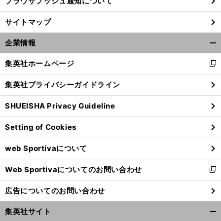
ブラウザプッシュ通知について
サイトマップ
企業情報
開
く/
集英社ホームページ
新
閉
し
じ
集英社プライバシーガイドライン
い
る
ウ
SHUEISHA Privacy Guideline
ィ
ン
Setting of Cookies
ド
ウ
web Sportivaについて
で
開
Web Sportivaについてのお問い合わせ
く
新
し
広告についてのお問い合わせ
い
ウ
集英社サイト
ィ
開