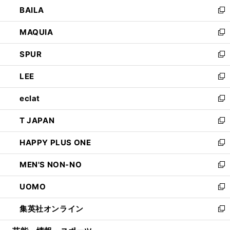
ウ
し
BAILA
く
ィ
い
新
ン
ウ
し
MAQUIA
ド
ィ
い
新
ウ
ン
ウ
し
SPUR
で
ド
ィ
い
新
開
ウ
ン
ウ
し
LEE
く
で
ド
ィ
い
新
開
ウ
ン
ウ
し
eclat
く
で
ド
ィ
い
新
開
ウ
ン
ウ
し
T JAPAN
く
で
ド
ィ
い
新
開
ウ
ン
ウ
し
HAPPY PLUS ONE
く
で
ド
ィ
い
新
開
ウ
ン
ウ
し
MEN'S NON-NO
く
で
ド
ィ
い
新
開
ウ
ン
ウ
し
UOMO
く
で
ド
ィ
い
新
開
ウ
ン
ウ
し
集英社オンライン
く
で
ド
ィ
い
新
開
ウ
ン
ウ
し