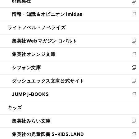
e!集英社
く
で
ド
ィ
い
新
開
ウ
ン
ウ
し
情報・知識＆オピニオン imidas
く
で
ド
ィ
い
新
開
ウ
ン
ウ
し
ライトノベル・ノベライズ
く
で
ド
ィ
い
開
ウ
ン
ウ
集英社Webマガジン コバルト
く
で
ド
ィ
新
開
ウ
ン
し
集英社オレンジ文庫
く
で
ド
い
新
開
ウ
ウ
し
シフォン文庫
く
で
ィ
い
新
開
ン
ウ
し
ダッシュエックス文庫公式サイト
く
ド
ィ
い
新
ウ
ン
ウ
し
JUMP j-BOOKS
で
ド
ィ
い
新
開
ウ
ン
ウ
し
キッズ
く
で
ド
ィ
い
開
ウ
ン
ウ
集英社みらい文庫
く
で
ド
ィ
新
開
ウ
ン
し
集英社の児童図書 S-KIDS.LAND
く
で
ド
い
新