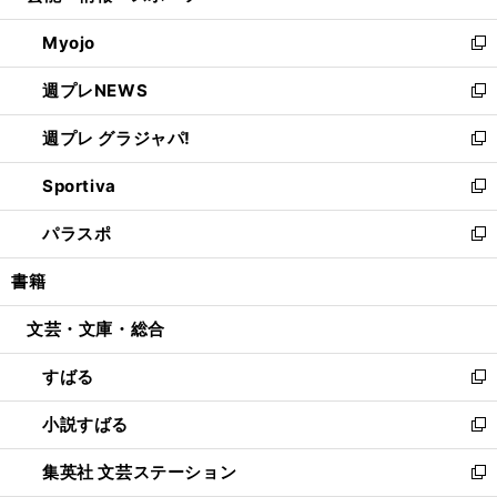
開
ウ
ン
ウ
Myojo
く
で
ド
ィ
新
開
ウ
ン
し
週プレNEWS
く
で
ド
い
新
開
ウ
ウ
し
週プレ グラジャパ!
く
で
ィ
い
新
開
ン
ウ
し
Sportiva
く
ド
ィ
い
新
ウ
ン
ウ
し
パラスポ
で
ド
ィ
い
新
開
ウ
ン
ウ
し
書籍
く
で
ド
ィ
い
開
ウ
ン
ウ
文芸・文庫・総合
く
で
ド
ィ
開
ウ
ン
すばる
く
で
ド
新
開
ウ
し
小説すばる
く
で
い
新
開
ウ
し
集英社 文芸ステーション
く
ィ
い
新