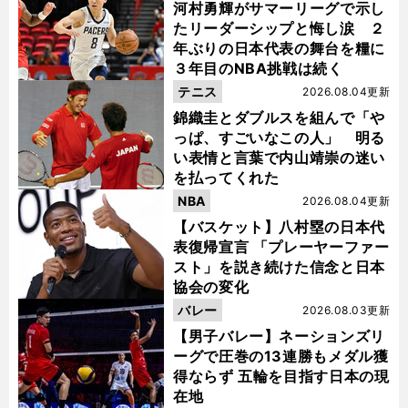
河村勇輝がサマーリーグで示し
たリーダーシップと悔し涙 ２
年ぶりの日本代表の舞台を糧に
３年目のNBA挑戦は続く
テニス
2026.08.04更新
錦織圭とダブルスを組んで「や
っぱ、すごいなこの人」 明る
い表情と言葉で内山靖崇の迷い
を払ってくれた
NBA
2026.08.04更新
【バスケット】八村塁の日本代
表復帰宣言 「プレーヤーファー
スト」を説き続けた信念と日本
協会の変化
バレー
2026.08.03更新
【男子バレー】ネーションズリ
ーグで圧巻の13連勝もメダル獲
得ならず 五輪を目指す日本の現
在地