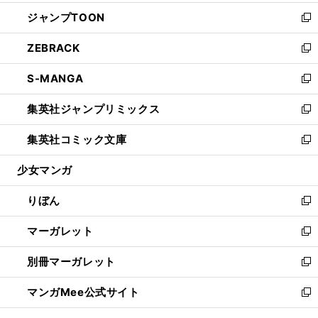
開
ウ
ン
ウ
し
ジャンプTOON
く
で
ド
ィ
い
新
開
ウ
ン
ウ
し
ZEBRACK
く
で
ド
ィ
い
新
開
ウ
ン
ウ
し
S-MANGA
く
で
ド
ィ
い
新
開
ウ
ン
ウ
し
集英社ジャンプリミックス
く
で
ド
ィ
い
新
開
ウ
ン
ウ
し
集英社コミック文庫
く
で
ド
ィ
い
新
開
ウ
ン
ウ
し
少女マンガ
く
で
ド
ィ
い
開
ウ
ン
ウ
りぼん
く
で
ド
ィ
新
開
ウ
ン
し
マーガレット
く
で
ド
い
新
開
ウ
ウ
し
別冊マーガレット
く
で
ィ
い
新
開
ン
ウ
し
マンガMee公式サイト
く
ド
ィ
い
新
ウ
ン
ウ
し