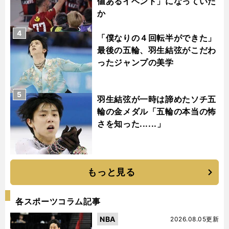
値あるイベント」になっていた
か
4
「僕なりの４回転半ができた」
最後の五輪、羽生結弦がこだわ
ったジャンプの美学
5
羽生結弦が一時は諦めたソチ五
輪の金メダル「五輪の本当の怖
さを知った......」
もっと見る
各スポーツコラム記事
NBA
2026.08.05更新