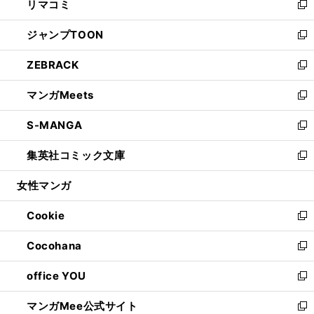
リマコミ
で
ド
ィ
い
新
開
ウ
ン
ウ
し
ジャンプTOON
く
で
ド
ィ
い
新
開
ウ
ン
ウ
し
ZEBRACK
く
で
ド
ィ
い
新
開
ウ
ン
ウ
し
マンガMeets
く
で
ド
ィ
い
新
開
ウ
ン
ウ
し
S-MANGA
く
で
ド
ィ
い
新
開
ウ
ン
ウ
し
集英社コミック文庫
く
で
ド
ィ
い
新
開
ウ
ン
ウ
し
女性マンガ
く
で
ド
ィ
い
開
ウ
ン
ウ
Cookie
く
で
ド
ィ
新
開
ウ
ン
し
Cocohana
く
で
ド
い
新
開
ウ
ウ
し
office YOU
く
で
ィ
い
新
開
ン
ウ
し
マンガMee公式サイト
く
ド
ィ
い
新