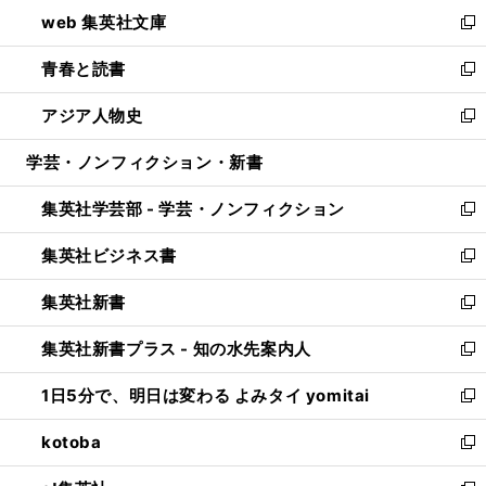
ン
ウ
し
web 集英社文庫
ド
ィ
い
新
ウ
ン
ウ
し
青春と読書
で
ド
ィ
い
新
開
ウ
ン
ウ
し
アジア人物史
く
で
ド
ィ
い
新
開
ウ
ン
ウ
し
学芸・ノンフィクション・新書
く
で
ド
ィ
い
開
ウ
ン
ウ
集英社学芸部 - 学芸・ノンフィクション
く
で
ド
ィ
新
開
ウ
ン
し
集英社ビジネス書
く
で
ド
い
新
開
ウ
ウ
し
集英社新書
く
で
ィ
い
新
開
ン
ウ
し
集英社新書プラス - 知の水先案内人
く
ド
ィ
い
新
ウ
ン
ウ
し
1日5分で、明日は変わる よみタイ yomitai
で
ド
ィ
い
新
開
ウ
ン
ウ
し
kotoba
く
で
ド
ィ
い
新
開
ウ
ン
ウ
し