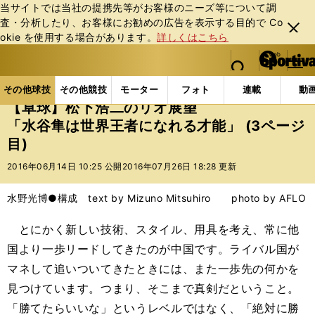
当サイトでは当社の提携先等がお客様のニーズ等について調
査・分析したり、お客様にお勧めの広告を表⽰する⽬的で Co
閉じ
okie を使⽤する場合があります。
詳しくはこちら
る
マイペ
web Sportiva (webスポルティーバ)
検索
メニュ
we
ー
その他球技の記事一覧
その他球技
【卓球】松下浩
b
ジ
その他球技
その他競技
モーター
フォト
連載
動
ス
【卓球】松下浩二のリオ展望
ポ
「水谷隼は世界王者になれる才能」 (3ページ
ル
目)
テ
ィ
2016年06月14日 10:25 公開
2016年07月26日 18:28 更新
ー
バ
水野光博●構成 text by Mizuno Mitsuhiro photo by AFLO
とにかく新しい技術、スタイル、用具を考え、常に他
国より一歩リードしてきたのが中国です。ライバル国が
マネして追いついてきたときには、また一歩先の何かを
見つけています。つまり、そこまで真剣だということ。
「勝てたらいいな」というレベルではなく、「絶対に勝