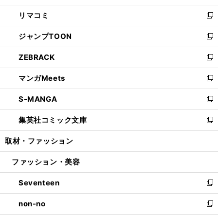
ウ
ン
ウ
し
リマコミ
で
ド
ィ
い
新
開
ウ
ン
ウ
し
ジャンプTOON
く
で
ド
ィ
い
新
開
ウ
ン
ウ
し
ZEBRACK
く
で
ド
ィ
い
新
開
ウ
ン
ウ
し
マンガMeets
く
で
ド
ィ
い
新
開
ウ
ン
ウ
し
S-MANGA
く
で
ド
ィ
い
新
開
ウ
ン
ウ
し
集英社コミック文庫
く
で
ド
ィ
い
新
開
ウ
ン
ウ
し
取材・ファッション
く
で
ド
ィ
い
開
ウ
ン
ウ
ファッション・美容
く
で
ド
ィ
開
ウ
ン
Seventeen
く
で
ド
新
開
ウ
し
non-no
く
で
い
新
開
ウ
し