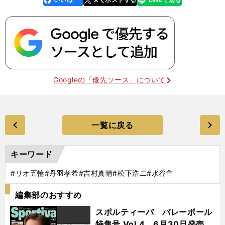
k
Googleの「優先ソース」について
一覧に戻る
キーワード
#リオ五輪
#丹羽孝希
#吉村真晴
#松下浩二
#水谷隼
編集部のおすすめ
スポルティーバ バレーボール
特集号 Vol.4 6月30日発売