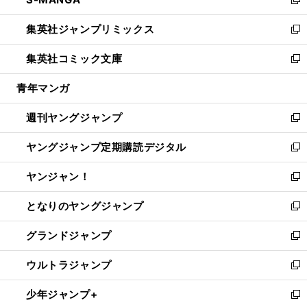
ド
ィ
い
新
開
ウ
ン
ウ
し
集英社ジャンプリミックス
く
で
ド
ィ
い
新
開
ウ
ン
ウ
し
集英社コミック文庫
く
で
ド
ィ
い
新
開
ウ
ン
ウ
し
青年マンガ
く
で
ド
ィ
い
開
ウ
ン
ウ
週刊ヤングジャンプ
く
で
ド
ィ
新
開
ウ
ン
し
ヤングジャンプ定期購読デジタル
く
で
ド
い
新
開
ウ
ウ
し
ヤンジャン！
く
で
ィ
い
新
開
ン
ウ
し
となりのヤングジャンプ
く
ド
ィ
い
新
ウ
ン
ウ
し
グランドジャンプ
で
ド
ィ
い
新
開
ウ
ン
ウ
し
ウルトラジャンプ
く
で
ド
ィ
い
新
開
ウ
ン
ウ
し
少年ジャンプ+
く
で
ド
ィ
い
新