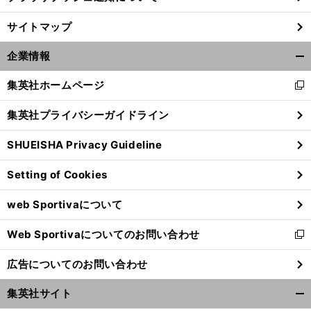
サイトマップ
企業情報
開
く/
集英社ホームページ
新
閉
し
じ
集英社プライバシーガイドライン
い
る
ウ
SHUEISHA Privacy Guideline
ィ
ン
Setting of Cookies
ド
前
ウ
へ
web Sportivaについて
で
開
Web Sportivaについてのお問い合わせ
く
新
し
広告についてのお問い合わせ
い
ウ
集英社サイト
ィ
開
ン