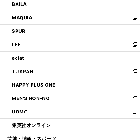
BAILA
く
ィ
い
新
ン
ウ
し
MAQUIA
ド
ィ
い
新
ウ
ン
ウ
し
SPUR
で
ド
ィ
い
新
開
ウ
ン
ウ
し
LEE
く
で
ド
ィ
い
新
開
ウ
ン
ウ
し
eclat
く
で
ド
ィ
い
新
開
ウ
ン
ウ
し
T JAPAN
く
で
ド
ィ
い
新
開
ウ
ン
ウ
し
HAPPY PLUS ONE
く
で
ド
ィ
い
新
開
ウ
ン
ウ
し
MEN'S NON-NO
く
で
ド
ィ
い
新
開
ウ
ン
ウ
し
UOMO
く
で
ド
ィ
い
新
開
ウ
ン
ウ
し
集英社オンライン
く
で
ド
ィ
い
新
開
ウ
ン
ウ
し
芸能・情報・スポーツ
く
で
ド
ィ
い