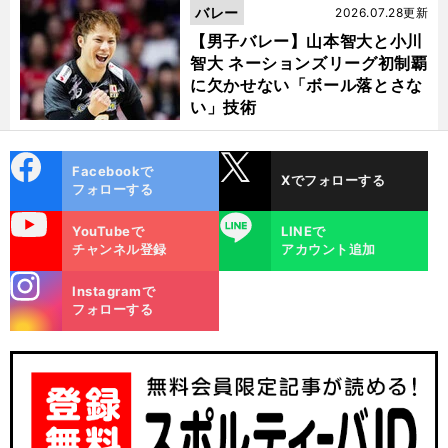
バレー
2026.07.28更新
【男子バレー】山本智大と小川
智大 ネーションズリーグ初制覇
に欠かせない「ボール落とさな
い」技術
cebo
X
Facebookで
Xでフォローする
ok
フォローする
uTube
LINE
YouTubeで
LINEで
チャンネル登録
アカウント追加
stagra
Instagramで
m
フォローする