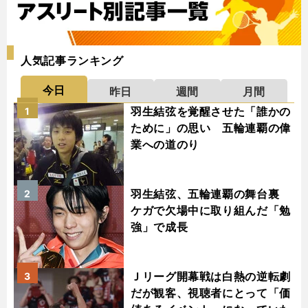
人気記事ランキング
今日
昨日
週間
月間
羽生結弦を覚醒させた「誰かの
1
ために」の思い 五輪連覇の偉
業への道のり
羽生結弦、五輪連覇の舞台裏
2
ケガで欠場中に取り組んだ「勉
強」で成長
Ｊリーグ開幕戦は白熱の逆転劇
3
だが観客、視聴者にとって「価