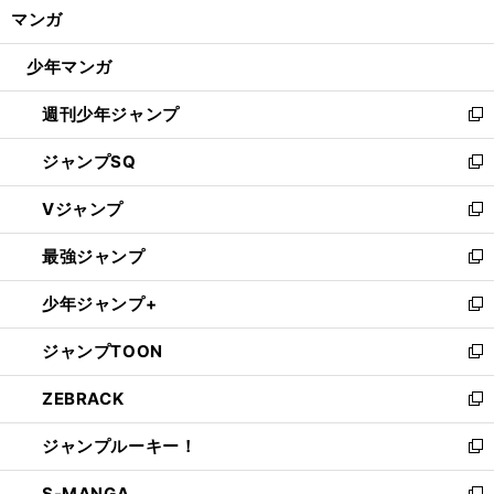
く/
マンガ
ド
閉
ウ
じ
少年マンガ
で
る
開
週刊少年ジャンプ
く
新
し
ジャンプSQ
い
新
ウ
し
Vジャンプ
ィ
い
新
ン
ウ
し
最強ジャンプ
ド
ィ
い
新
ウ
ン
ウ
し
少年ジャンプ+
で
ド
ィ
い
新
開
ウ
ン
ウ
し
ジャンプTOON
く
で
ド
ィ
い
新
開
ウ
ン
ウ
し
ZEBRACK
く
で
ド
ィ
い
新
開
ウ
ン
ウ
し
ジャンプルーキー！
く
で
ド
ィ
い
新
開
ウ
ン
ウ
し
S-MANGA
く
で