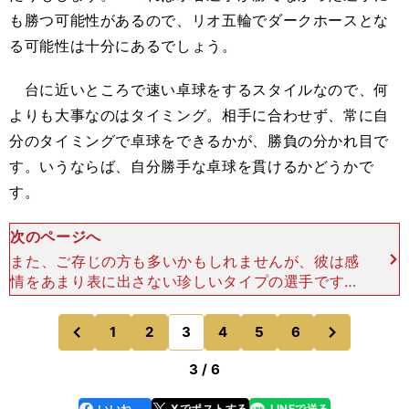
も勝つ可能性があるので、リオ五輪でダークホースとな
る可能性は十分にあるでしょう。
台に近いところで速い卓球をするスタイルなので、何
よりも大事なのはタイミング。相手に合わせず、常に自
分のタイミングで卓球をできるかが、勝負の分かれ目で
す。いうならば、自分勝手な卓球を貫けるかどうかで
す。
次のページへ
また、ご存じの方も多いかもしれませんが、彼は感
情をあまり表に出さない珍しいタイプの選手です。
ある意味、クールというか、何も考えていないよう
にも見えます。先ほど言ったように、負けるときは
次
1
2
3
4
5
6
のページへ
のページへ
簡単に負ける。そ
前
3 / 6
いいね
Xでポストする
LINEで送る
line
faceboo
x