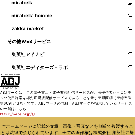
mirabella
く
で
ド
ィ
い
新
開
ウ
ン
ウ
し
mirabella homme
く
で
ド
ィ
い
新
開
ウ
ン
ウ
し
zakka market
く
で
ド
ィ
い
新
開
ウ
ン
ウ
し
その他WEBサービス
く
で
ド
ィ
い
開
ウ
ン
ウ
集英社アドナビ
く
で
ド
ィ
新
開
ウ
ン
し
集英社エディターズ・ラボ
く
で
ド
い
新
開
ウ
ウ
し
く
で
ィ
い
開
ン
ウ
ABJマークは、この電子書店・電子書籍配信サービスが、著作権者からコンテ
く
ド
ィ
ンツ使用許諾を得た正規版配信サービスであることを示す登録商標（登録番号
ウ
ン
第6091713号）です。ABJマークの詳細、ABJマークを掲示しているサービス
で
ド
の一覧はこちら。
開
ウ
https://aebs.or.jp/
新
く
で
し
い
開
本ホームページに記載の文章・画像・写真などを無断で複製するこ
ウ
く
とは法律で禁じられています。全ての著作権は株式会社 集英社に帰
ィ