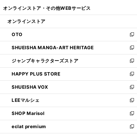
開
ウ
ウ
し
オンラインストア・
その他WEBサービス
く
で
ィ
い
開
ン
ウ
オンラインストア
く
ド
ィ
ウ
ン
OTO
で
ド
新
開
ウ
し
SHUEISHA MANGA-ART HERITAGE
く
で
い
新
開
ウ
し
ジャンプキャラクターズストア
く
ィ
い
新
ン
ウ
し
HAPPY PLUS STORE
ド
ィ
い
新
ウ
ン
ウ
し
SHUEISHA VOX
で
ド
ィ
い
新
開
ウ
ン
ウ
し
LEEマルシェ
く
で
ド
ィ
い
新
開
ウ
ン
ウ
し
SHOP Marisol
く
で
ド
ィ
い
新
開
ウ
ン
ウ
し
eclat premium
く
で
ド
ィ
い
新
開
ウ
ン
ウ
し