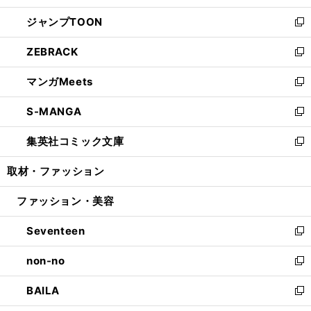
開
ウ
ン
ウ
し
ジャンプTOON
く
で
ド
ィ
い
新
開
ウ
ン
ウ
し
ZEBRACK
く
で
ド
ィ
い
新
開
ウ
ン
ウ
し
マンガMeets
く
で
ド
ィ
い
新
開
ウ
ン
ウ
し
S-MANGA
く
で
ド
ィ
い
新
開
ウ
ン
ウ
し
集英社コミック文庫
く
で
ド
ィ
い
新
開
ウ
ン
ウ
し
取材・ファッション
く
で
ド
ィ
い
開
ウ
ン
ウ
ファッション・美容
く
で
ド
ィ
開
ウ
ン
Seventeen
く
で
ド
新
開
ウ
し
non-no
く
で
い
新
開
ウ
し
BAILA
く
ィ
い
新
ン
ウ
し