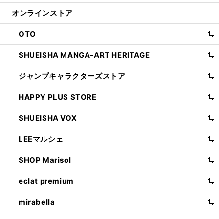
開
ン
ウ
オンラインストア
く
ド
ィ
ウ
ン
OTO
で
ド
新
開
ウ
し
SHUEISHA MANGA-ART HERITAGE
く
で
い
新
開
ウ
し
ジャンプキャラクターズストア
く
ィ
い
新
ン
ウ
し
HAPPY PLUS STORE
ド
ィ
い
新
ウ
ン
ウ
し
SHUEISHA VOX
で
ド
ィ
い
新
開
ウ
ン
ウ
し
LEEマルシェ
く
で
ド
ィ
い
新
開
ウ
ン
ウ
し
SHOP Marisol
く
で
ド
ィ
い
新
開
ウ
ン
ウ
し
eclat premium
く
で
ド
ィ
い
新
開
ウ
ン
ウ
し
mirabella
く
で
ド
ィ
い
新
開
ウ
ン
ウ
し