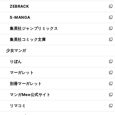
開
ウ
ン
ウ
し
ZEBRACK
く
で
ド
ィ
い
新
開
ウ
ン
ウ
し
S-MANGA
く
で
ド
ィ
い
新
開
ウ
ン
ウ
し
集英社ジャンプリミックス
く
で
ド
ィ
い
新
開
ウ
ン
ウ
し
集英社コミック文庫
く
で
ド
ィ
い
新
開
ウ
ン
ウ
し
少女マンガ
く
で
ド
ィ
い
開
ウ
ン
ウ
りぼん
く
で
ド
ィ
新
開
ウ
ン
し
マーガレット
く
で
ド
い
新
開
ウ
ウ
し
別冊マーガレット
く
で
ィ
い
新
開
ン
ウ
し
マンガMee公式サイト
く
ド
ィ
い
新
ウ
ン
ウ
し
リマコミ
で
ド
ィ
い
新
開
ウ
ン
ウ
し