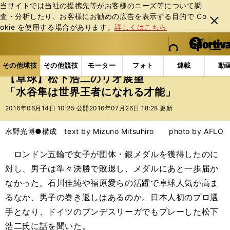
当サイトでは当社の提携先等がお客様のニーズ等について調
査・分析したり、お客様にお勧めの広告を表⽰する⽬的で Co
閉じ
okie を使⽤する場合があります。
詳しくはこちら
る
マイペ
web Sportiva (webスポルティーバ)
検索
メニュ
we
ー
その他球技の記事一覧
その他球技
【卓球】松下浩
b
ジ
その他球技
その他競技
モーター
フォト
連載
動
ス
【卓球】松下浩二のリオ展望
ポ
「水谷隼は世界王者になれる才能」
ル
テ
2016年06月14日 10:25 公開
2016年07月26日 18:28 更新
ィ
ー
水野光博●構成 text by Mizuno Mitsuhiro photo by AFLO
バ
ロンドン五輪で女子が団体・銀メダルを獲得したのに
対し、男子は準々決勝で敗退し、メダルにあと一歩届か
なかった。石川佳純や福原愛らの活躍で卓球人気が高ま
るなか、男子の巻き返しはあるのか。日本人初のプロ選
手となり、ドイツのブンデスリーガでもプレーした松下
浩二氏に話を聞いた。