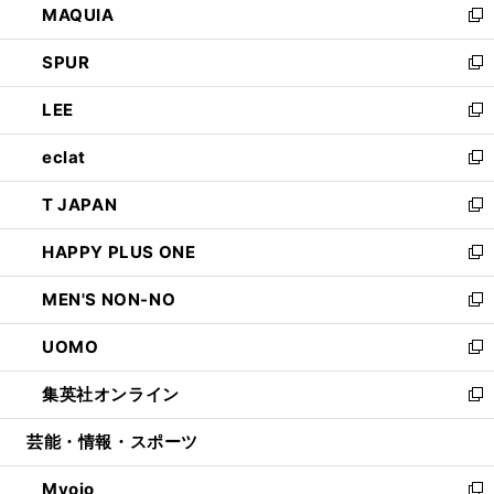
MAQUIA
ド
ィ
い
新
ウ
ン
ウ
し
SPUR
で
ド
ィ
い
新
開
ウ
ン
ウ
し
LEE
く
で
ド
ィ
い
新
開
ウ
ン
ウ
し
eclat
く
で
ド
ィ
い
新
開
ウ
ン
ウ
し
T JAPAN
く
で
ド
ィ
い
新
開
ウ
ン
ウ
し
HAPPY PLUS ONE
く
で
ド
ィ
い
新
開
ウ
ン
ウ
し
MEN'S NON-NO
く
で
ド
ィ
い
新
開
ウ
ン
ウ
し
UOMO
く
で
ド
ィ
い
新
開
ウ
ン
ウ
し
集英社オンライン
く
で
ド
ィ
い
新
開
ウ
ン
ウ
し
芸能・情報・スポーツ
く
で
ド
ィ
い
開
ウ
ン
ウ
Myojo
く
で
ド
ィ
新