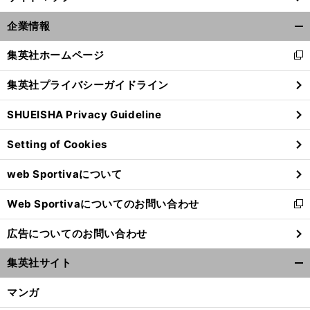
前
球
プロ
た「
待度
へ
企業情報
開
く/
集英社ホームページ
新
閉
し
じ
集英社プライバシーガイドライン
い
る
ウ
SHUEISHA Privacy Guideline
ィ
ン
Setting of Cookies
ド
ウ
web Sportivaについて
で
開
Web Sportivaについてのお問い合わせ
く
新
し
広告についてのお問い合わせ
い
ウ
集英社サイト
ィ
開
ン
く/
マンガ
ド
閉
ウ