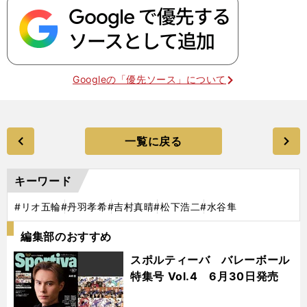
Googleの「優先ソース」について
一覧に戻る
キーワード
#リオ五輪
#丹羽孝希
#吉村真晴
#松下浩二
#水谷隼
編集部のおすすめ
スポルティーバ バレーボール
特集号 Vol.4 6月30日発売