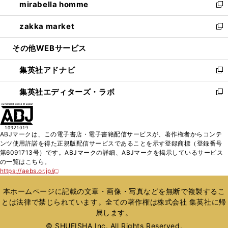
mirabella homme
く
で
ド
ィ
い
新
開
ウ
ン
ウ
し
zakka market
く
で
ド
ィ
い
新
開
ウ
ン
ウ
し
その他WEBサービス
く
で
ド
ィ
い
開
ウ
ン
ウ
集英社アドナビ
く
で
ド
ィ
新
開
ウ
ン
し
集英社エディターズ・ラボ
く
で
ド
い
新
開
ウ
ウ
し
く
で
ィ
い
開
ン
ウ
ABJマークは、この電子書店・電子書籍配信サービスが、著作権者からコンテ
く
ド
ィ
ンツ使用許諾を得た正規版配信サービスであることを示す登録商標（登録番号
ウ
ン
第6091713号）です。ABJマークの詳細、ABJマークを掲示しているサービス
で
ド
の一覧はこちら。
開
ウ
https://aebs.or.jp/
新
く
で
し
い
開
本ホームページに記載の文章・画像・写真などを無断で複製するこ
ウ
く
とは法律で禁じられています。全ての著作権は株式会社 集英社に帰
ィ
属します。
ン
ド
© SHUEISHA Inc. All Rights Reserved.