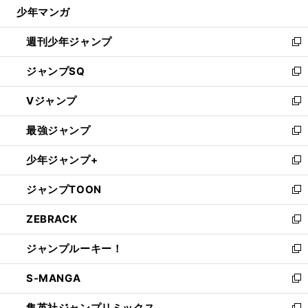
じ
少年マンガ
で
る
開
週刊少年ジャンプ
く
新
し
ジャンプSQ
い
新
ウ
し
Vジャンプ
ィ
い
新
ン
ウ
し
最強ジャンプ
ド
ィ
い
新
ウ
ン
ウ
し
少年ジャンプ+
で
ド
ィ
い
新
開
ウ
ン
ウ
し
ジャンプTOON
く
で
ド
ィ
い
新
開
ウ
ン
ウ
し
ZEBRACK
く
で
ド
ィ
い
新
開
ウ
ン
ウ
し
ジャンプルーキー！
く
で
ド
ィ
い
新
開
ウ
ン
ウ
し
S-MANGA
く
で
ド
ィ
い
新
開
ウ
ン
ウ
し
集英社ジャンプリミックス
く
で