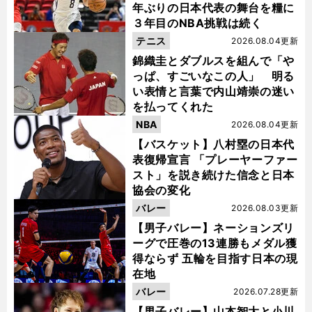
年ぶりの日本代表の舞台を糧に
３年目のNBA挑戦は続く
テニス
2026.08.04更新
錦織圭とダブルスを組んで「や
っぱ、すごいなこの人」 明る
い表情と言葉で内山靖崇の迷い
を払ってくれた
NBA
2026.08.04更新
【バスケット】八村塁の日本代
表復帰宣言 「プレーヤーファー
スト」を説き続けた信念と日本
協会の変化
バレー
2026.08.03更新
【男子バレー】ネーションズリ
ーグで圧巻の13連勝もメダル獲
得ならず 五輪を目指す日本の現
在地
バレー
2026.07.28更新
【男子バレー】山本智大と小川