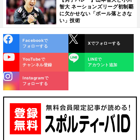
智大 ネーションズリーグ初制覇
に欠かせない「ボール落とさな
い」技術
cebo
X
Facebookで
Xでフォローする
ok
フォローする
uTube
LINE
YouTubeで
LINEで
チャンネル登録
アカウント追加
stagra
Instagramで
m
フォローする