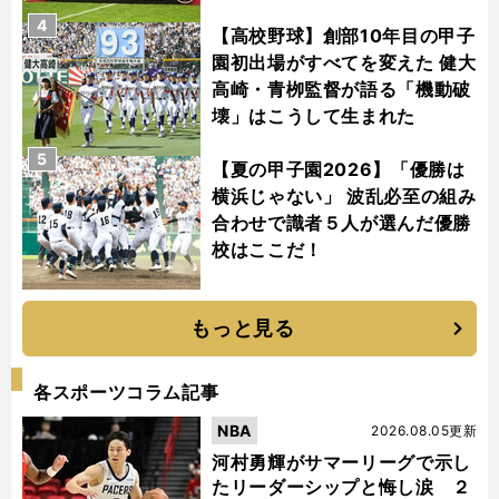
4
【高校野球】創部10年目の甲子
園初出場がすべてを変えた 健大
高崎・青栁監督が語る「機動破
壊」はこうして生まれた
5
【夏の甲子園2026】「優勝は
横浜じゃない」 波乱必至の組み
合わせで識者５人が選んだ優勝
校はここだ！
もっと見る
各スポーツコラム記事
NBA
2026.08.05更新
河村勇輝がサマーリーグで示し
たリーダーシップと悔し涙 ２