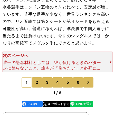
水谷選手はロンドン五輪のときと比べて、安定感が増し
ています。苦手な選手が少なく、世界ランキングも高い
ので、リオ五輪では第３シードか第４シードをもらえる
可能性が高い。普通に考えれば、準決勝で中国人選手に
当たるまでは負けないはず。今回のシングルスでは、か
なりの高確率でメダルを手にできると思います。
次のページへ
唯一の懸念材料としては、彼が負けるときのパター
ンに陥らないこと。誰もが「勝ちたい」と必死にな
るのが、五輪です。たとえ格下の選手であっても、
想像以上に好調だったり、勢いがある場合は多々あ
次
1
2
3
4
5
6
のページへ
ります。そんなと
1 / 6
いいね
Xでポストする
LINEで送る
line
faceboo
x
k