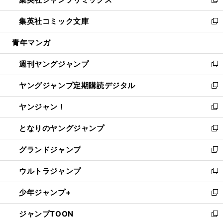
ド
ィ
い
新
開
ウ
ン
ウ
し
集英社コミック文庫
く
で
ド
ィ
い
新
開
ウ
ン
ウ
し
青年マンガ
く
で
ド
ィ
い
開
ウ
ン
ウ
週刊ヤングジャンプ
く
で
ド
ィ
新
開
ウ
ン
し
ヤングジャンプ定期購読デジタル
く
で
ド
い
新
開
ウ
ウ
し
ヤンジャン！
く
で
ィ
い
新
開
ン
ウ
し
となりのヤングジャンプ
く
ド
ィ
い
新
ウ
ン
ウ
し
グランドジャンプ
で
ド
ィ
い
新
開
ウ
ン
ウ
し
ウルトラジャンプ
く
で
ド
ィ
い
新
開
ウ
ン
ウ
し
少年ジャンプ+
く
で
ド
ィ
い
新
開
ウ
ン
ウ
し
ジャンプTOON
く
で
ド
ィ
い
新