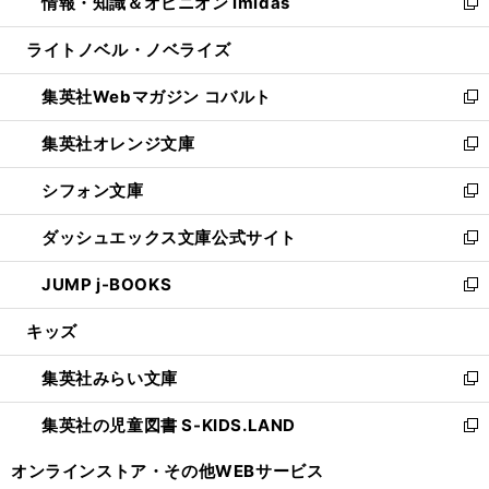
情報・知識＆オピニオン imidas
く
で
ド
ィ
い
新
開
ウ
ン
ウ
し
ライトノベル・ノベライズ
く
で
ド
ィ
い
開
ウ
ン
ウ
集英社Webマガジン コバルト
く
で
ド
ィ
新
開
ウ
ン
し
集英社オレンジ文庫
く
で
ド
い
新
開
ウ
ウ
し
シフォン文庫
く
で
ィ
い
新
開
ン
ウ
し
ダッシュエックス文庫公式サイト
く
ド
ィ
い
新
ウ
ン
ウ
し
JUMP j-BOOKS
で
ド
ィ
い
新
開
ウ
ン
ウ
し
キッズ
く
で
ド
ィ
い
開
ウ
ン
ウ
集英社みらい文庫
く
で
ド
ィ
新
開
ウ
ン
し
集英社の児童図書 S-KIDS.LAND
く
で
ド
い
新
開
ウ
ウ
し
オンラインストア・
その他WEBサービス
く
で
ィ
い