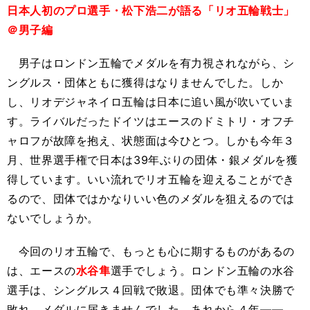
日本人初のプロ選手・松下浩二が語る「リオ五輪戦士」
＠男子編
男子はロンドン五輪でメダルを有力視されながら、シ
ングルス・団体ともに獲得はなりませんでした。しか
し、リオデジャネイロ五輪は日本に追い風が吹いていま
す。ライバルだったドイツはエースのドミトリ・オフチ
ャロフが故障を抱え、状態面は今ひとつ。しかも今年３
月、世界選手権で日本は39年ぶりの団体・銀メダルを獲
得しています。いい流れでリオ五輪を迎えることができ
るので、団体ではかなりいい色のメダルを狙えるのでは
ないでしょうか。
今回のリオ五輪で、もっとも心に期するものがあるの
は、エースの
水谷隼
選手でしょう。ロンドン五輪の水谷
選手は、シングルス４回戦で敗退。団体でも準々決勝で
敗れ、メダルに届きませんでした。あれから４年――。