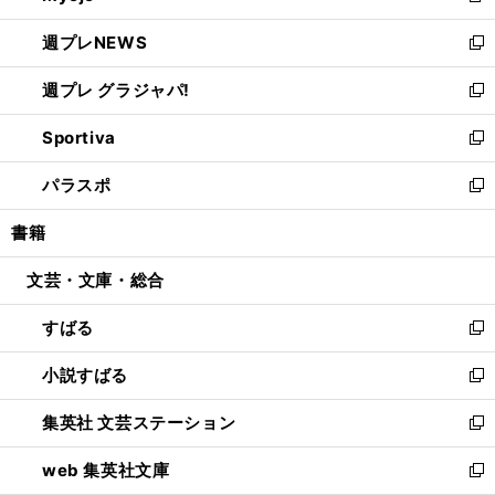
開
ウ
ン
し
週プレNEWS
く
で
ド
い
新
開
ウ
ウ
し
週プレ グラジャパ!
く
で
ィ
い
新
開
ン
ウ
し
Sportiva
く
ド
ィ
い
新
ウ
ン
ウ
し
パラスポ
で
ド
ィ
い
新
開
ウ
ン
ウ
し
書籍
く
で
ド
ィ
い
開
ウ
ン
ウ
文芸・文庫・総合
く
で
ド
ィ
開
ウ
ン
すばる
く
で
ド
新
開
ウ
し
小説すばる
く
で
い
新
開
ウ
し
集英社 文芸ステーション
く
ィ
い
新
ン
ウ
し
web 集英社文庫
ド
ィ
い
新
ウ