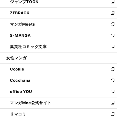
ジャンプTOON
く
で
ド
ィ
い
新
開
ウ
ン
ウ
し
ZEBRACK
く
で
ド
ィ
い
新
開
ウ
ン
ウ
し
マンガMeets
く
で
ド
ィ
い
新
開
ウ
ン
ウ
し
S-MANGA
く
で
ド
ィ
い
新
開
ウ
ン
ウ
し
集英社コミック文庫
く
で
ド
ィ
い
新
開
ウ
ン
ウ
し
女性マンガ
く
で
ド
ィ
い
開
ウ
ン
ウ
Cookie
く
で
ド
ィ
新
開
ウ
ン
し
Cocohana
く
で
ド
い
新
開
ウ
ウ
し
office YOU
く
で
ィ
い
新
開
ン
ウ
し
マンガMee公式サイト
く
ド
ィ
い
新
ウ
ン
ウ
し
リマコミ
で
ド
ィ
い
新