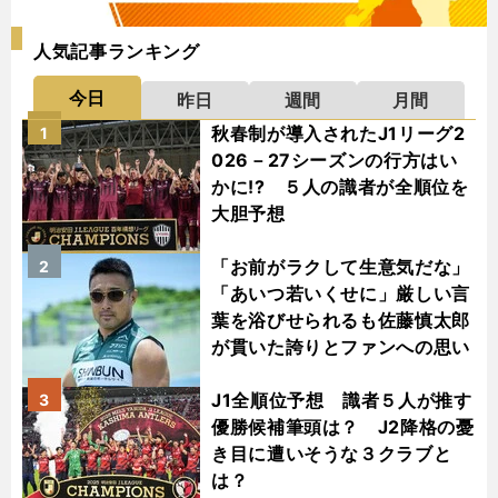
人気記事ランキング
今日
昨日
週間
月間
秋春制が導入されたJ1リーグ2
1
026－27シーズンの行方はい
かに!? ５人の識者が全順位を
大胆予想
「お前がラクして生意気だな」
2
「あいつ若いくせに」厳しい言
葉を浴びせられるも佐藤慎太郎
が貫いた誇りとファンへの思い
J1全順位予想 識者５人が推す
3
優勝候補筆頭は？ J2降格の憂
き目に遭いそうな３クラブと
は？