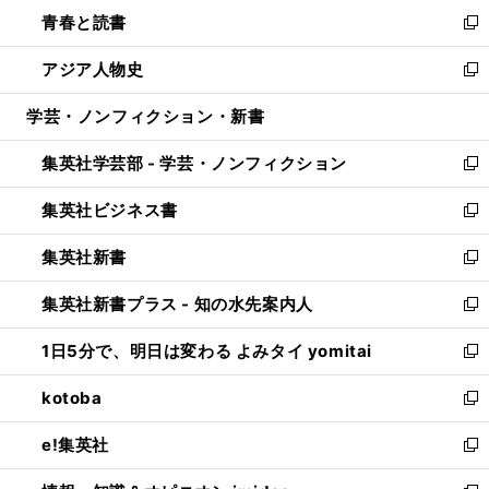
ン
ウ
し
青春と読書
で
ド
ィ
い
新
開
ウ
ン
ウ
し
アジア人物史
く
で
ド
ィ
い
新
開
ウ
ン
ウ
し
学芸・ノンフィクション・新書
く
で
ド
ィ
い
開
ウ
ン
ウ
集英社学芸部 - 学芸・ノンフィクション
く
で
ド
ィ
新
開
ウ
ン
し
集英社ビジネス書
く
で
ド
い
新
開
ウ
ウ
し
集英社新書
く
で
ィ
い
新
開
ン
ウ
し
集英社新書プラス - 知の水先案内人
く
ド
ィ
い
新
ウ
ン
ウ
し
1日5分で、明日は変わる よみタイ yomitai
で
ド
ィ
い
新
開
ウ
ン
ウ
し
kotoba
く
で
ド
ィ
い
新
開
ウ
ン
ウ
し
e!集英社
く
で
ド
ィ
い
新
開
ウ
ン
ウ
し