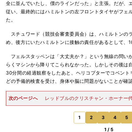
全に並んでいたし、僕のラインだった」と主張。だが、
従い、最終的にはハミルトンの左フロントタイヤがフェ
た。
スチュワード（競技会審査委員会）は、ハミルトンのラ
め、後方にいたハミルトンに接触の責任があるとして、1
フェルスタッペンは「大丈夫か？」という無線の問いか
らくマシンから降りてこられなかった。しかしその後は
30分間の経過観察をしたあと、ヘリコプターでコベント
どの予備的検査を受け、身体や脳に問題がないことが確
次のページへ
レッドブルのクリスチャン・ホーナー
強い言葉でハミルトンのドライビングを非難した。「左
アが接触しているんだ。だからルイスは並びかけるとこ
おらず、完全に横に並ん
1
2
3
4
5
のページへ
1 / 5