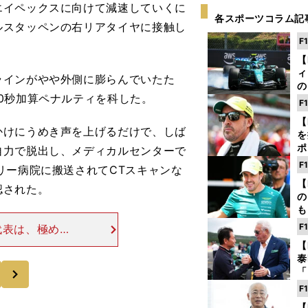
エイペックスに向けて減速していくに
各スポーツコラム記
ルスタッペンの右リアタイヤに接触し
F
【
ィ
インがやや外側に膨らんでいたた
の
0秒加算ペナルティを科した。
を
F
ソ
【
けにうめき声を上げるだけで、しば
を
ポ
自力で脱出し、メディカルセンターで
テ
F
リー病院に搬送されてCTスキャンな
ー
【
認された。
の
も
ン
F
代表は、極めて
優
フロントと右リ
【
る
ろまでは至って
泰
次
「
な
F
ど
【