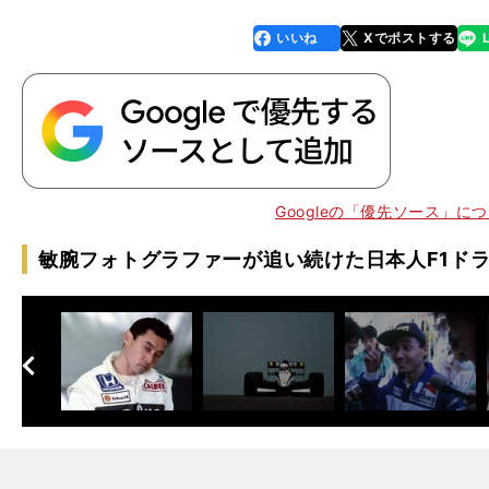
いいね
Xでポストする
line
faceboo
x
k
Googleの「優先ソース」に
、
ス
」
マ
GP
敏腕フォトグラファーが追い続けた日本人F1ドラ
へ
次