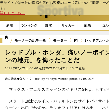
当サイトでは当社の提携先等がお客様のニーズ等について調査・分析し
web Sportiva (webスポルティーバ)
す。
詳しくはこちら
新着
ランキング
野球
サッカー
競馬
ゴル
we
モーターの記事一覧
モーター
F1
レッドブル・
b
ス
レッドブル・ホンダ、痛いノーポイ
ポ
ル
ンの地元」を侮ったことだ
テ
2021年07月21日 06:40 公開
2021年07月21日 06:52 更新
ィ
ー
バ
米家峰起●取材・文 text by Yoneya Mineoki
photo by BOOZY
マックス・フェルスタッペンのイギリスGPは、わずか
スタート加速でルイス・ハミルトンにサイドバイサイド
ターン１出口でわずかにランオフエリアにはみ出し、ハ