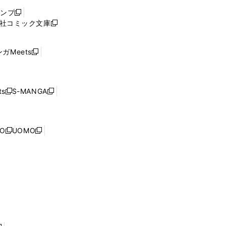
ウ
ャンプ
新
ィ
社コミック文庫
し
新
ン
い
し
ド
ウ
い
ウ
ガMeets
新
ィ
ウ
で
し
ン
ィ
開
い
ド
ン
く
ウ
ウ
ド
s
S-MANGA
新
新
ィ
で
ウ
し
し
ン
開
で
い
い
ド
く
開
ウ
ウ
ウ
NO
UOMO
く
新
新
ィ
ィ
で
し
し
ン
ン
開
い
い
ド
ド
く
ウ
ウ
ウ
ウ
ィ
ィ
で
で
ン
ン
開
開
ド
ド
く
く
ウ
ウ
で
で