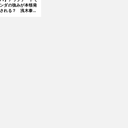
ンダの強みが本領発
される？ 浅木泰昭
レッドブルの位置ま
戻れる可能性も」
前
へ