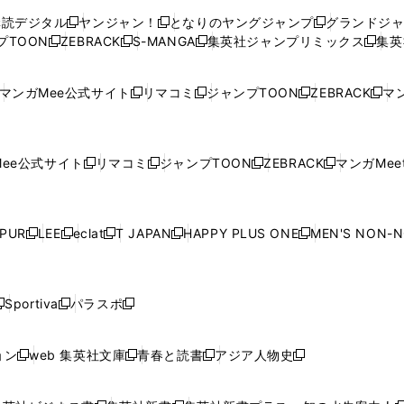
ウ
ウ
い
ウ
ウ
ウ
購読デジタル
ヤンジャン！
となりのヤングジャンプ
グランドジ
新
新
新
ィ
ィ
ウ
ィ
ィ
ィ
プTOON
ZEBRACK
S-MANGA
集英社ジャンプリミックス
集英
新
し
新
し
新
し
新
ン
ン
ィ
ン
ン
ン
し
い
し
い
し
い
し
ド
ド
ン
ド
ド
ド
い
ウ
い
ウ
い
ウ
い
ウ
ウ
ド
ウ
ウ
ウ
マンガMee公式サイト
リマコミ
ジャンプTOON
ZEBRACK
マン
新
新
新
新
ウ
ィ
ウ
ィ
ウ
ィ
ウ
で
で
ウ
で
で
で
し
し
し
し
し
ィ
ン
ィ
ン
ィ
ン
ィ
開
開
で
開
開
開
い
い
い
い
い
ン
ド
ン
ド
ン
ド
ン
く
く
開
く
く
く
ウ
ウ
ウ
ウ
ウ
ド
ウ
ド
ウ
ド
ウ
ド
ee公式サイト
リマコミ
ジャンプTOON
ZEBRACK
マンガMeet
く
新
新
新
新
ィ
ィ
ィ
ィ
ィ
ウ
で
ウ
で
ウ
で
ウ
し
し
し
し
ン
ン
ン
ン
ン
で
開
で
開
で
開
で
い
い
い
い
ド
ド
ド
ド
ド
開
く
開
く
開
く
開
ウ
ウ
ウ
ウ
ウ
ウ
ウ
ウ
ウ
PUR
LEE
eclat
T JAPAN
HAPPY PLUS ONE
MEN'S NON-
く
く
く
く
新
新
新
新
新
ィ
ィ
ィ
ィ
で
で
で
で
で
し
し
し
し
し
ン
ン
ン
ン
開
開
開
開
開
い
い
い
い
い
ド
ド
ド
ド
く
く
く
く
く
ウ
ウ
ウ
ウ
ウ
ウ
ウ
ウ
ウ
Sportiva
パラスポ
新
新
ィ
ィ
ィ
ィ
ィ
で
で
で
で
し
し
し
ン
ン
ン
ン
ン
開
開
開
開
い
い
い
ド
ド
ド
ド
ド
ョン
web 集英社文庫
青春と読書
アジア人物史
く
く
く
く
新
新
新
新
ウ
ウ
ウ
ウ
ウ
ウ
ウ
ウ
し
し
し
し
ィ
ィ
ィ
で
で
で
で
で
い
い
い
い
ン
ン
ン