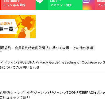
YouTubeで
LINEで
Inst
m
チャンネル登録
アカウント追加
フォ
利用規約・会員規約
特定商取引法に基づく表示・その他の事項
プ
ガイドライン
SHUEISHA Privacy Guideline
Setting of Cookies
web 
告についてのお問い合わせ
プ
最強ジャンプ
少年ジャンプ+
ジャンプTOON
ZEBRACK
ジ
新
新
新
新
新
英社コミック文庫
し
新
し
し
し
し
い
い
し
い
い
い