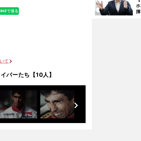
ホ
LINEで送る
揮
「
で
ついて
」
イバーたち【10人】
前
へ