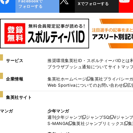
Facebookで
Xでフォローする
ok
フォローする
サービス
推奨環境
集英社ID・スポルティーバIDとは
ブラウザプッシュ通知について
サイトマッ
企業情報
集英社ホームページ
集英社プライバシー
新
Web Sportivaについてのお問い合わせ
広
し
新
い
し
集英社サイト
ウ
い
ィ
ウ
マンガ
少年マンガ
ン
ィ
週刊少年ジャンプ
ジャンプSQ
Vジャン
ド
ン
新
新
S-MANGA
集英社ジャンプリミックス
集
ウ
ド
新
し
し
新
で
ウ
し
い
い
し