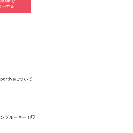
agramで
ローする
Sportivaについて
ャンプルーキー！
新
し
い