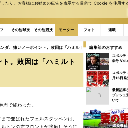
たり、お客様にお勧めの広告を表⽰する⽬的で Cookie を使⽤す
フ
その他球技
その他競技
モーター
フォト
連載
ホンダ、痛いノーポイント。敗因は「ハミルトンの地元」を侮ったこ
編集部のおすすめ
スポルテ
ント。敗因は「ハミルト
集号 Vol
スポルテ
月16日発
最新記事
プッシュ
いて
半周で終わった。
まで並ばれたフェルスタッペンは、
ミルトンの左フロントが接触しそうに