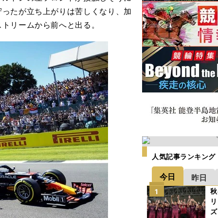
守ったが立ち上がりは苦しくなり、加
ストリームから前へと出る。
人気記事ランキング
今日
昨日
秋
1
リ
ズ