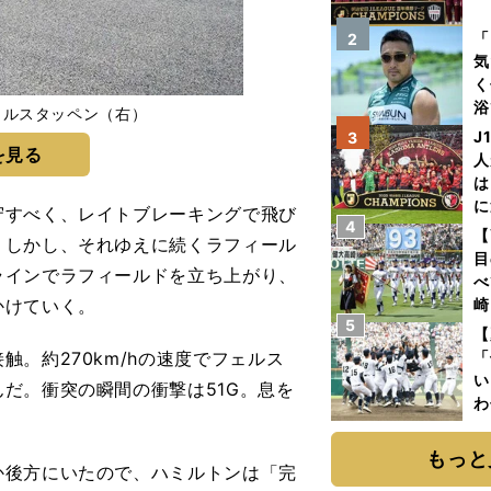
を
「
2
気
く
浴
ェルスタッペン（右）
太
J
3
を見る
ァ
人
は
に
すべく、レイトブレーキングで飛び
4
と
【
。しかし、それゆえに続くラフィール
目
ラインでラフィールドを立ち上がり、
べ
かけていく。
崎
5
「
【
て
。約270km/hの速度でフェルス
「
い
だ。衝突の瞬間の衝撃は51G。息を
わ
だ
もっと
後方にいたので、ハミルトンは「完