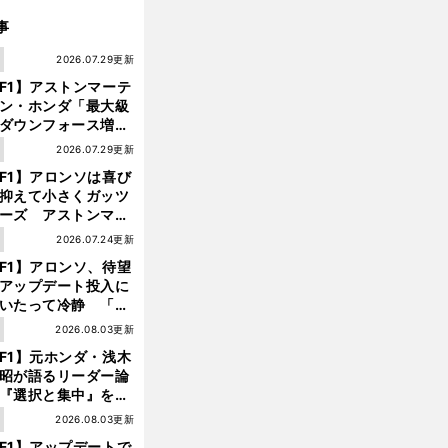
事
1
2026.07.29更新
F1】アストンマーテ
ン・ホンダ「最大級
ダウンフォース増」
実現するも、アロン
1
2026.07.29更新
が苦言を呈した理由
F1】アロンソは喜び
抑えて小さくガッツ
ーズ アストンマー
ィン・ホンダが「レ
1
2026.07.24更新
ス」に戻ってきた
F1】アロンソ、待望
アップデート投入に
いたって冷静 「ハ
ガリーGPが僕らに
1
2026.08.03更新
しいサーキットであ
F1】元ホンダ・浅木
ことを願う」
昭が語るリーダー論
『選択と集中』をし
ければ、部下の心は
1
2026.08.03更新
んどん離れていく」
F1】アップデートで