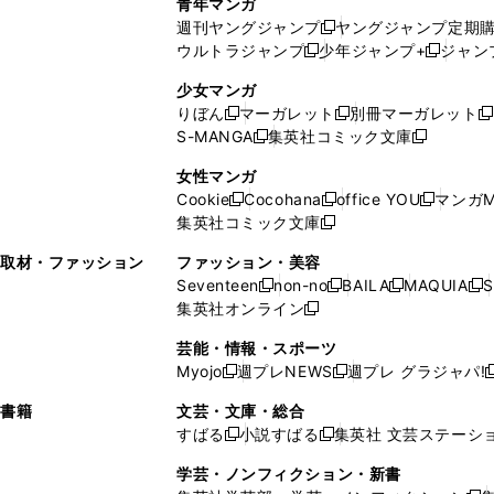
青年マンガ
開
で
い
ウ
ウ
い
週刊ヤングジャンプ
ヤングジャンプ定期
新
く
開
ウ
ィ
ィ
ウ
ウルトラジャンプ
少年ジャンプ+
ジャン
新
し
新
く
ィ
ン
ン
ィ
し
い
し
ン
ド
ド
ン
少女マンガ
い
ウ
い
ド
ウ
ウ
ド
りぼん
マーガレット
別冊マーガレット
新
新
新
ウ
ィ
ウ
ウ
で
で
ウ
S-MANGA
集英社コミック文庫
し
新
し
新
ィ
ン
ィ
で
開
開
で
い
し
い
し
ン
ド
ン
女性マンガ
開
く
く
開
ウ
い
ウ
い
ド
ウ
ド
Cookie
Cocohana
office YOU
マンガM
く
く
新
新
新
ィ
ウ
ィ
ウ
ウ
で
ウ
集英社コミック文庫
し
新
し
し
ン
ィ
ン
ィ
で
開
で
い
し
い
い
ド
ン
ド
ン
取材・ファッション
ファッション・美容
開
く
開
ウ
い
ウ
ウ
ウ
ド
ウ
ド
Seventeen
non-no
BAILA
MAQUIA
S
く
く
新
新
新
新
ィ
ウ
ィ
ィ
で
ウ
で
ウ
集英社オンライン
し
新
し
し
し
ン
ィ
ン
ン
開
で
開
で
い
し
い
い
い
ド
ン
ド
ド
芸能・情報・スポーツ
く
開
く
開
ウ
い
ウ
ウ
ウ
ウ
ド
ウ
ウ
Myojo
週プレNEWS
週プレ グラジャパ!
く
く
新
新
新
ィ
ウ
ィ
ィ
ィ
で
ウ
で
で
し
し
ン
ィ
ン
ン
ン
書籍
文芸・文庫・総合
開
で
開
開
い
い
ド
ン
ド
ド
ド
すばる
小説すばる
集英社 文芸ステーシ
く
開
く
く
新
新
ウ
ウ
ウ
ド
ウ
ウ
ウ
く
し
し
ィ
ィ
学芸・ノンフィクション・新書
で
ウ
で
で
で
い
い
ン
ン