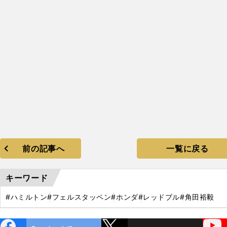
前の記事へ
一覧に戻る
キーワード
#ハミルトン
#フェルスタッペン
#ホンダ
#レッドブル
#角田裕毅
ebo
X
YouTube