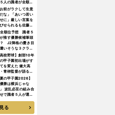
５人の識者が全順位
大胆予想
お前がラクして生意
だな」「あいつ若い
せに」厳しい言葉を
びせられるも佐藤慎
郎が貫いた誇りとフ
1全順位予想 識者５
ンへの思い
が推す優勝候補筆頭
？ J2降格の憂き目
遭いそうな３クラブ
は？
高校野球】創部10年
の甲子園初出場がす
てを変えた 健大高
・青栁監督が語る
機動破壊」はこうし
夏の甲子園2026】
生まれた
優勝は横浜じゃな
」 波乱必至の組み合
せで識者５人が選ん
優勝校はここだ！
見る