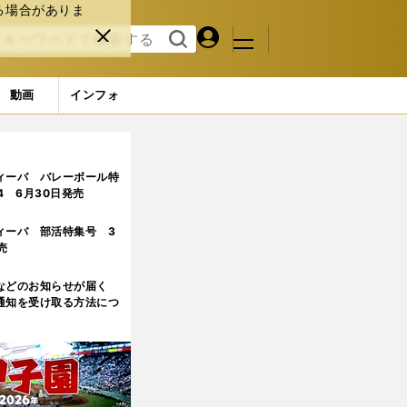
る場合がありま
マイペ
閉じ
検索
メニュ
ー
る
す
ジ
る
動画
インフォ
とだ
ィーバ バレーボール特
.4 6月30日発売
ィーバ 部活特集号 3
売
などのお知らせが届く
通知を受け取る方法につ