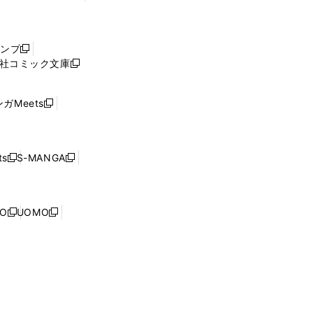
し
い
ウ
ャンプ
新
ィ
社コミック文庫
し
新
ン
い
し
ド
ウ
い
ウ
ガMeets
新
ィ
ウ
で
し
ン
ィ
開
い
ド
ン
く
ウ
ウ
ド
s
S-MANGA
新
新
ィ
で
ウ
し
し
ン
開
で
い
い
ド
く
開
ウ
ウ
ウ
NO
UOMO
く
新
新
ィ
ィ
で
し
し
ン
ン
開
い
い
ド
ド
く
ウ
ウ
ウ
ウ
ィ
ィ
で
で
ン
ン
開
開
ド
ド
く
く