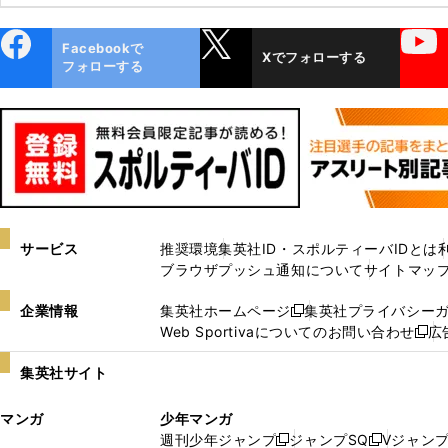
ebo
X
YouTube
Facebookで
Xでフォローする
ok
フォローする
サービス
推奨環境
集英社ID・スポルティーバIDとは
ブラウザプッシュ通知について
サイトマッ
企業情報
集英社ホームページ
集英社プライバシー
新
Web Sportivaについてのお問い合わせ
広
し
新
い
し
集英社サイト
ウ
い
ィ
ウ
マンガ
少年マンガ
ン
ィ
週刊少年ジャンプ
ジャンプSQ
Vジャン
ド
ン
新
新