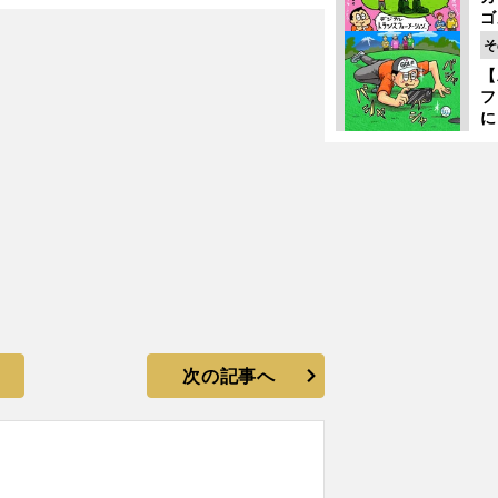
ゴ
ど
そ
か
【
フ
に
出
は
次の記事へ