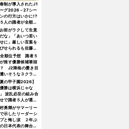
春制が導入されたJ1
ーグ2026－27シー
ンの行方はいかに!?
５人の識者が全順位
大胆予想
お前がラクして生意
だな」「あいつ若い
せに」厳しい言葉を
びせられるも佐藤慎
郎が貫いた誇りとフ
1全順位予想 識者５
ンへの思い
が推す優勝候補筆頭
？ J2降格の憂き目
遭いそうな３クラブ
は？
夏の甲子園2026】
優勝は横浜じゃな
」 波乱必至の組み合
せで識者５人が選ん
優勝校はここだ！
村勇輝がサマーリー
で示したリーダーシ
プと悔し涙 ２年ぶ
の日本代表の舞台を