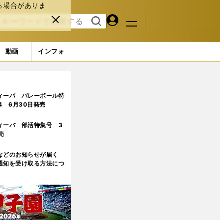
る場合がありま
マイペ
閉じ
検索
メニュ
ー
る
す
ジ
る
動画
インフォ
ージ目
ィーバ バレーボール特
.4 6月30日発売
ィーバ 部活特集号 3
売
などのお知らせが届く
通知を受け取る方法につ