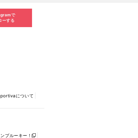
agramで
ローする
Sportivaについて
ャンプルーキー！
新