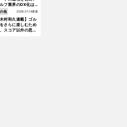
ルフ業界のDX化は
前
へ
う展開されていくの
の他
2026.01.14更新
木村和久連載】ゴル
をさらに楽しむため
、スコア以外の思い
作りにも励んでみて
？