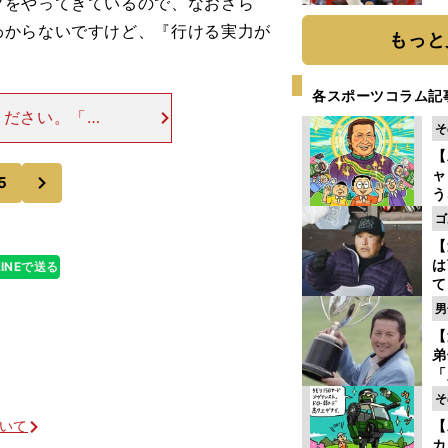
フをやってきているので、なおさら
糧
わからないですけど、『行ける実力が
は
もっと
各スポーツコラム記
ください。「シ
そ
成するために、
【
いだったり、小
次
ャ
5
う
ゴ
ゴ
フ
【
は
LINEで送る
て
ラ
男
歩
【
な
弟
「
崎
そ
ず
ついて
【
立
カ