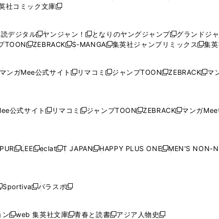
英社コミック文庫
し
新
し
し
し
し
い
い
し
い
い
い
ウ
ウ
い
ウ
ウ
ウ
購読デジタル
ヤンジャン！
となりのヤングジャンプ
グランドジ
新
新
新
ィ
ィ
ウ
ィ
ィ
ィ
プTOON
ZEBRACK
S-MANGA
集英社ジャンプリミックス
集英
新
し
新
し
新
し
新
ン
ン
ィ
ン
ン
ン
し
い
し
い
し
い
し
ド
ド
ン
ド
ド
ド
い
ウ
い
ウ
い
ウ
い
ウ
ウ
ド
ウ
ウ
ウ
マンガMee公式サイト
リマコミ
ジャンプTOON
ZEBRACK
マン
新
新
新
新
ウ
ィ
ウ
ィ
ウ
ィ
ウ
で
で
ウ
で
で
で
し
し
し
し
し
ィ
ン
ィ
ン
ィ
ン
ィ
開
開
で
開
開
開
い
い
い
い
い
ン
ド
ン
ド
ン
ド
ン
く
く
開
く
く
く
ウ
ウ
ウ
ウ
ウ
ド
ウ
ド
ウ
ド
ウ
ド
ee公式サイト
リマコミ
ジャンプTOON
ZEBRACK
マンガMeet
く
新
新
新
新
ィ
ィ
ィ
ィ
ィ
ウ
で
ウ
で
ウ
で
ウ
し
し
し
し
ン
ン
ン
ン
ン
で
開
で
開
で
開
で
い
い
い
い
ド
ド
ド
ド
ド
開
く
開
く
開
く
開
ウ
ウ
ウ
ウ
ウ
ウ
ウ
ウ
ウ
PUR
LEE
eclat
T JAPAN
HAPPY PLUS ONE
MEN'S NON-
く
く
く
く
新
新
新
新
新
ィ
ィ
ィ
ィ
で
で
で
で
で
し
し
し
し
し
ン
ン
ン
ン
開
開
開
開
開
い
い
い
い
い
ド
ド
ド
ド
く
く
く
く
く
ウ
ウ
ウ
ウ
ウ
ウ
ウ
ウ
ウ
Sportiva
パラスポ
新
新
ィ
ィ
ィ
ィ
ィ
で
で
で
で
し
し
し
ン
ン
ン
ン
ン
開
開
開
開
い
い
い
ド
ド
ド
ド
ド
ョン
web 集英社文庫
青春と読書
アジア人物史
く
く
く
く
新
新
新
新