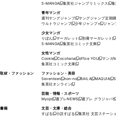
S-MANGA
集英社ジャンプリミックス
集
ウ
ド
新
し
し
新
で
ウ
し
い
い
し
青年マンガ
開
で
い
ウ
ウ
い
週刊ヤングジャンプ
ヤングジャンプ定期
新
く
開
ウ
ィ
ィ
ウ
ウルトラジャンプ
少年ジャンプ+
ジャン
新
し
新
く
ィ
ン
ン
ィ
し
い
し
ン
ド
ド
ン
少女マンガ
い
ウ
い
ド
ウ
ウ
ド
りぼん
マーガレット
別冊マーガレット
新
新
新
ウ
ィ
ウ
ウ
で
で
ウ
S-MANGA
集英社コミック文庫
し
新
し
新
ィ
ン
ィ
で
開
開
で
い
し
い
し
ン
ド
ン
女性マンガ
開
く
く
開
ウ
い
ウ
い
ド
ウ
ド
Cookie
Cocohana
office YOU
マンガM
く
く
新
新
新
ィ
ウ
ィ
ウ
ウ
で
ウ
集英社コミック文庫
し
新
し
し
ン
ィ
ン
ィ
で
開
で
い
し
い
い
ド
ン
ド
ン
取材・ファッション
ファッション・美容
開
く
開
ウ
い
ウ
ウ
ウ
ド
ウ
ド
Seventeen
non-no
BAILA
MAQUIA
S
く
く
新
新
新
新
ィ
ウ
ィ
ィ
で
ウ
で
ウ
集英社オンライン
し
新
し
し
し
ン
ィ
ン
ン
開
で
開
で
い
し
い
い
い
ド
ン
ド
ド
芸能・情報・スポーツ
く
開
く
開
ウ
い
ウ
ウ
ウ
ウ
ド
ウ
ウ
Myojo
週プレNEWS
週プレ グラジャパ!
く
く
新
新
新
ィ
ウ
ィ
ィ
ィ
で
ウ
で
で
し
し
ン
ィ
ン
ン
ン
書籍
文芸・文庫・総合
開
で
開
開
い
い
ド
ン
ド
ド
ド
すばる
小説すばる
集英社 文芸ステーシ
く
開
く
く
新
新