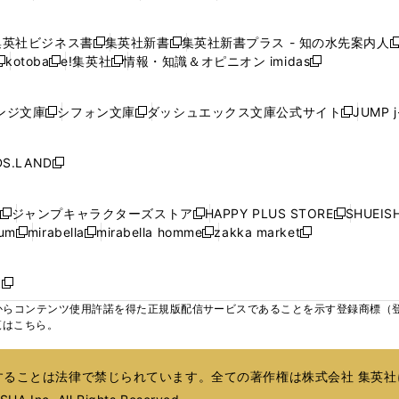
ウ
ウ
ウ
ウ
ウ
ウ
ウ
ウ
し
し
し
し
ィ
ィ
ィ
で
で
で
で
で
い
い
い
い
ン
ン
ン
集英社ビジネス書
集英社新書
集英社新書プラス - 知の水先案内人
開
開
開
開
開
新
新
新
ウ
ウ
ウ
ウ
ド
ド
ド
kotoba
e!集英社
情報・知識＆オピニオン imidas
く
く
く
く
く
新
し
新
し
新
ィ
ィ
ィ
ィ
ウ
ウ
ウ
し
し
い
し
い
し
ン
ン
ン
ン
で
で
で
い
い
ウ
い
ウ
い
ド
ド
ド
ド
ンジ文庫
シフォン文庫
ダッシュエックス文庫公式サイト
JUMP 
開
開
開
新
新
新
ウ
ウ
ィ
ウ
ィ
ウ
ウ
ウ
ウ
ウ
く
く
く
し
し
し
ィ
ィ
ン
ィ
ン
ィ
で
で
で
で
い
い
い
ン
ン
ド
ン
ド
ン
S.LAND
開
開
開
開
新
ウ
ウ
ウ
ド
ド
ウ
ド
ウ
ド
く
く
く
く
し
ィ
ィ
ィ
ウ
ウ
で
ウ
で
ウ
い
ン
ン
ン
ジャンプキャラクターズストア
HAPPY PLUS STORE
SHUEIS
で
で
開
で
開
で
新
新
新
ウ
ド
ド
ド
ium
mirabella
mirabella homme
zakka market
開
開
く
開
く
開
し
新
新
新
し
新
し
ィ
ウ
ウ
ウ
く
く
く
く
い
し
し
い
し
し
い
ン
で
で
で
ウ
い
い
ウ
い
い
ウ
ド
ボ
開
開
開
新
ィ
ウ
ウ
ィ
ウ
ウ
ィ
ウ
く
く
く
し
らコンテンツ使用許諾を得た正規版配信サービスであることを示す登録商標（登録番
ン
ィ
ィ
ン
ィ
ィ
ン
で
い
覧はこちら。
ド
ン
ン
ド
ン
ン
ド
開
ウ
ウ
ド
ド
ウ
ド
ド
ウ
く
ィ
で
ウ
ウ
で
ウ
ウ
で
ることは法律で禁じられています。全ての著作権は株式会社 集英社
ン
開
で
で
開
で
で
開
ド