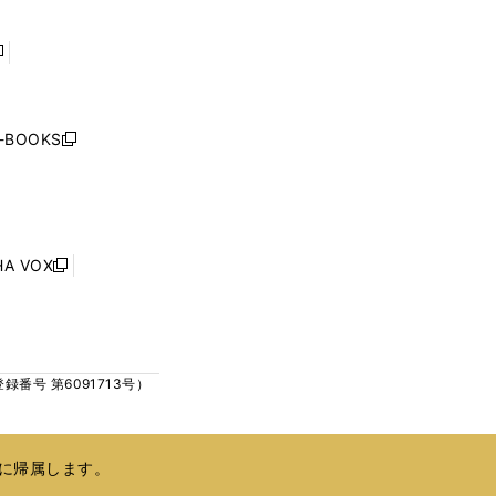
ウ
ウ
で
で
開
開
く
く
し
い
ウ
j-BOOKS
新
ィ
し
ン
い
ド
ウ
ウ
ィ
で
ン
HA VOX
開
新
ド
く
し
ウ
い
で
ウ
開
ィ
く
号 第6091713号）
ン
ド
ウ
で
に帰属します。
開