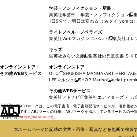
ウ
ウ
ウ
ド
ウ
ウ
ウ
く
し
し
ィ
ィ
学芸・ノンフィクション・新書
で
ウ
で
で
で
い
い
ン
ン
集英社学芸部 - 学芸・ノンフィクション
開
で
開
開
開
新
ウ
ウ
ド
ド
1日5分で、明日は変わる よみタイ yomitai
く
開
く
く
く
し
新
ィ
ィ
ウ
ウ
く
い
ン
ン
ライトノベル・ノベライズ
で
で
ウ
ド
ド
集英社Webマガジン コバルト
集英社オレ
開
開
新
ィ
ウ
ウ
く
く
し
ン
キッズ
で
で
い
ド
集英社みらい文庫
集英社の児童図書 S-KID
開
開
新
ウ
ウ
く
く
し
ィ
オンラインストア・
オンラインストア
で
い
ン
その他WEBサービス
OTO
SHUEISHA MANGA-ART HERITAGE
開
新
ウ
ド
LEEマルシェ
SHOP Marisol
eclat prem
く
し
新
新
ィ
ウ
い
し
し
ン
その他WEBサービス
で
ウ
い
い
ド
集英社アドナビ
集英社エディターズ・ラ
開
新
ィ
ウ
ウ
ウ
く
し
ABJマークは、この電子書店・電子書籍配信サービスが、著作権者か
ン
ィ
ィ
で
い
です。ABJマークの詳細、ABJマークを掲示しているサービスの一
ド
ン
ン
開
https://aebs.or.jp/
ウ
新
ウ
ド
ド
く
し
ィ
で
ウ
ウ
い
本ホームページに記載の文章・画像・写真などを無断で複製す
ン
開
で
で
ウ
ド