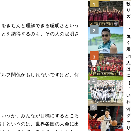
秋
1
リ
ズ
事をきちんと理解できる聡明さという
を
「
2
ことを納得するのも、その人の聡明さ
気
く
浴
太
J
3
ァ
人
は
ゴルフ関係かもしれないですけど、何
に
4
と
【
「
い
わ
5
だ
河
というか、みんなが目標にするところ
グ
ッ
選手というのは、世界各国の大会に出
り