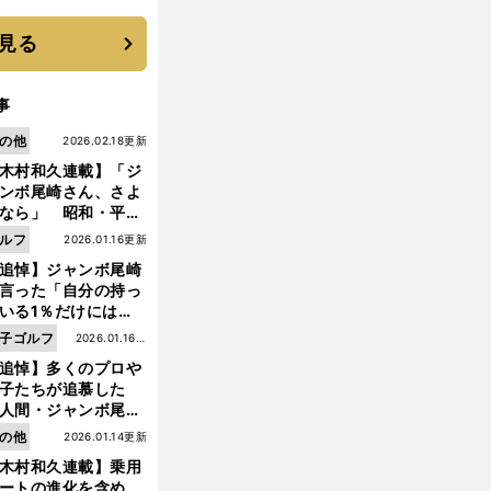
に３年目のNBA挑戦
続く
見る
事
の他
2026.02.18更新
木村和久連載】「ジ
ンボ尾崎さん、さよ
なら」 昭和・平成
ルフの終焉――ゴル
ルフ
2026.01.16更新
は新たな時代へ
追悼】ジャンボ尾崎
言った「自分の持っ
いる1％だけにはプ
イドと信念をもって
子ゴルフ
2026.01.16更
んでいくことが大事
追悼】多くのプロや
新
んだよ」
子たちが追慕した
人間・ジャンボ尾
」の優しい視線 ま
の他
2026.01.14更新
は普通の人々の側に
木村和久連載】乗用
つ
ートの進化を含め、