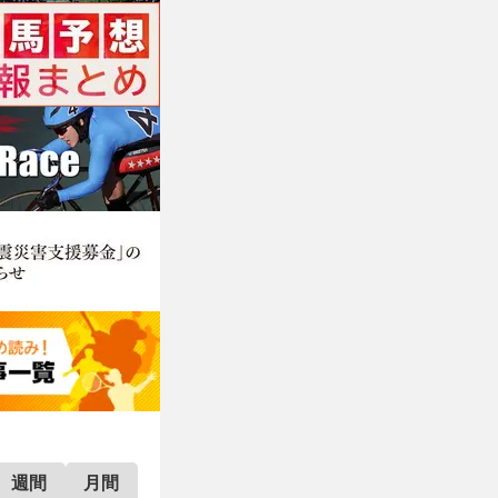
週間
月間