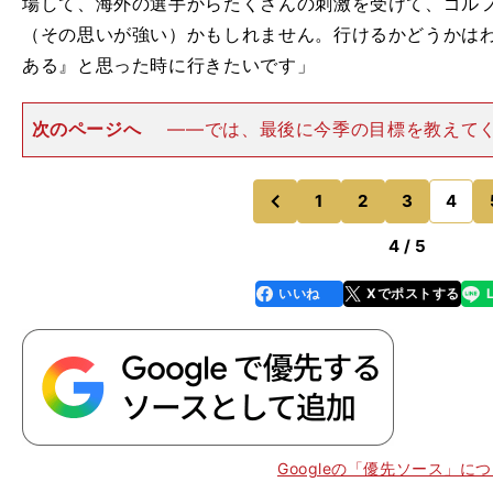
場して、海外の選手からたくさんの刺激を受けて、ゴル
（その思いが強い）かもしれません。行けるかどうかは
ある』と思った時に行きたいです」
次のページへ
――では、最後に今季の目標を教えて
ード権の獲得が、一番の目標です。この大きな目標を達
そこから逆算して、リランキング突破だったり、上位争
さな目標や目の前の目標を
1
2
3
4
のページへ
のページへ
前
4 / 5
いいね
Xでポストする
line
faceboo
x
k
Googleの「優先ソース」に