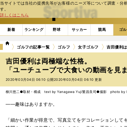
当サイトでは当社の提携先等がお客様のニーズ等について調査・分析し
web Sportiva (webスポルティーバ)
す。
詳しくはこちら
新着
ランキング
野球
サッカー
競馬
ゴル
we
ゴルフの記事一覧
ゴルフ
女子ゴルフ
吉田優利
b
ス
吉田優利は両極端な性格。
ポ
ル
「ユーチューブで大食いの動画を見ます
テ
2020年03月04日 06:10 公開
2020年03月04日 06:10 更新
ィ
ー
バ
柳川悠二●取材・構成 text by Yanagawa Yuji
繁昌良司●撮影 photo by Ha
――趣味はありますか。
「細かい作業が得意で、写真立てをデコレーションして