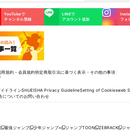
Instagra
LINE
YouTubeで
LINEで
Inst
m
チャンネル登録
アカウント追加
フォ
利用規約・会員規約
特定商取引法に基づく表示・その他の事項
プ
ガイドライン
SHUEISHA Privacy Guideline
Setting of Cookies
web 
告についてのお問い合わせ
プ
最強ジャンプ
少年ジャンプ+
ジャンプTOON
ZEBRACK
ジ
新
新
新
新
新