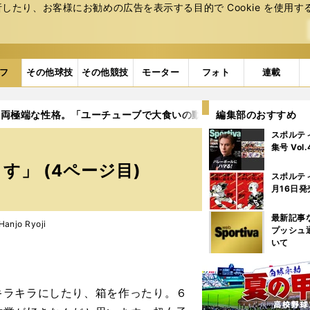
たり、お客様にお勧めの広告を表⽰する⽬的で Cookie を使⽤す
フ
その他球技
その他競技
モーター
フォト
連載
は両極端な性格。「ユーチューブで大食いの動画を見ます」
編集部のおすすめ
4ペ
スポルテ
集号 Vol
」 (4ページ目)
スポルテ
月16日発
最新記事
njo Ryoji
プッシュ
いて
キラキラにしたり、箱を作ったり。６