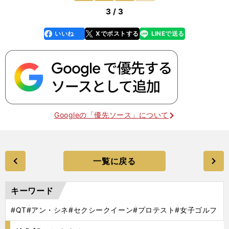
3 / 3
いいね
Xでポストする
LINEで送る
line
faceboo
x
k
Googleの「優先ソース」について
一覧に戻る
キーワード
#QT
#アン・シネ
#セクシークイーン
#プロテスト
#女子ゴルフ