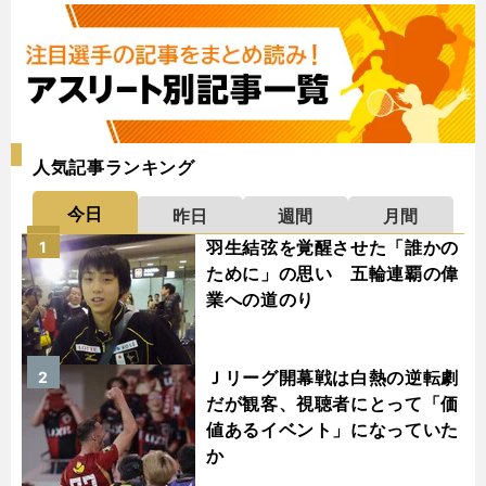
人気記事ランキング
今日
昨日
週間
月間
羽生結弦を覚醒させた「誰かの
1
ために」の思い 五輪連覇の偉
業への道のり
Ｊリーグ開幕戦は白熱の逆転劇
2
だが観客、視聴者にとって「価
値あるイベント」になっていた
か