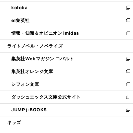
開
ウ
ン
ウ
し
kotoba
く
で
ド
ィ
い
新
開
ウ
ン
ウ
し
e!集英社
く
で
ド
ィ
い
新
開
ウ
ン
ウ
し
情報・知識＆オピニオン imidas
く
で
ド
ィ
い
新
開
ウ
ン
ウ
し
ライトノベル・ノベライズ
く
で
ド
ィ
い
開
ウ
ン
ウ
集英社Webマガジン コバルト
く
で
ド
ィ
新
開
ウ
ン
し
集英社オレンジ文庫
く
で
ド
い
新
開
ウ
ウ
し
シフォン文庫
く
で
ィ
い
新
開
ン
ウ
し
ダッシュエックス文庫公式サイト
く
ド
ィ
い
新
ウ
ン
ウ
し
JUMP j-BOOKS
で
ド
ィ
い
新
開
ウ
ン
ウ
し
キッズ
く
で
ド
ィ
い
開
ウ
ン
ウ