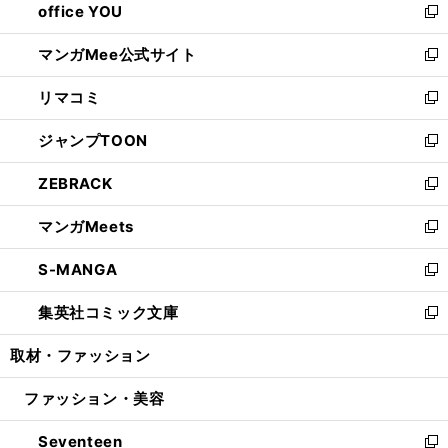
office YOU
く
で
ィ
い
新
開
ン
ウ
し
マンガMee公式サイト
く
ド
ィ
い
新
ウ
ン
ウ
し
リマコミ
で
ド
ィ
い
新
開
ウ
ン
ウ
し
ジャンプTOON
く
で
ド
ィ
い
新
開
ウ
ン
ウ
し
ZEBRACK
く
で
ド
ィ
い
新
開
ウ
ン
ウ
し
マンガMeets
く
で
ド
ィ
い
新
開
ウ
ン
ウ
し
S-MANGA
く
で
ド
ィ
い
新
開
ウ
ン
ウ
し
集英社コミック文庫
く
で
ド
ィ
い
新
開
ウ
ン
ウ
し
取材・ファッション
く
で
ド
ィ
い
開
ウ
ン
ウ
ファッション・美容
く
で
ド
ィ
開
ウ
ン
Seventeen
く
で
ド
新