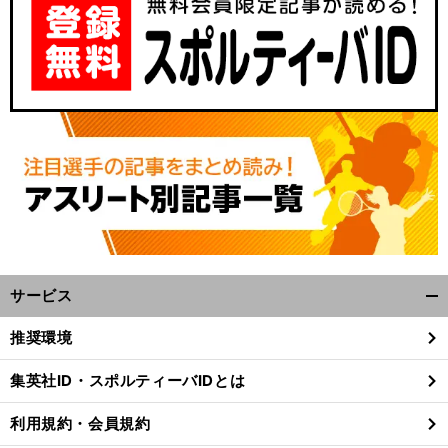
サービス
開
く/
推奨環境
閉
じ
集英社ID・スポルティーバIDとは
る
利用規約・会員規約