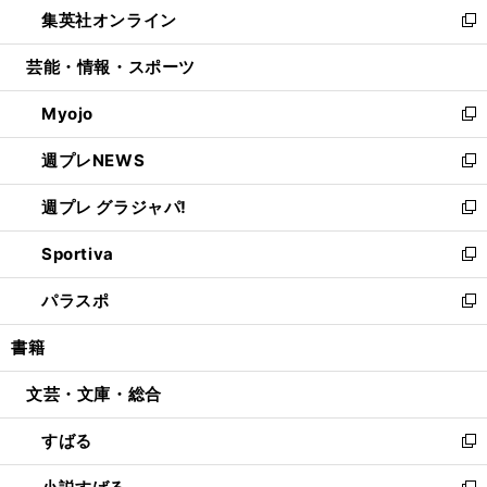
し
集英社オンライン
く
で
ド
ィ
い
新
開
ウ
ン
ウ
し
芸能・情報・スポーツ
く
で
ド
ィ
い
開
ウ
ン
ウ
Myojo
く
で
ド
ィ
新
開
ウ
ン
し
週プレNEWS
く
で
ド
い
新
開
ウ
ウ
し
週プレ グラジャパ!
く
で
ィ
い
新
開
ン
ウ
し
Sportiva
く
ド
ィ
い
新
ウ
ン
ウ
し
パラスポ
で
ド
ィ
い
新
開
ウ
ン
ウ
し
書籍
く
で
ド
ィ
い
開
ウ
ン
ウ
文芸・文庫・総合
く
で
ド
ィ
開
ウ
ン
すばる
く
で
ド
新
開
ウ
し
く