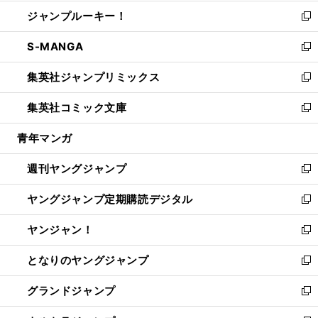
開
ウ
ン
ウ
し
ジャンプルーキー！
く
で
ド
ィ
い
新
開
ウ
ン
ウ
し
S-MANGA
く
で
ド
ィ
い
新
開
ウ
ン
ウ
し
集英社ジャンプリミックス
く
で
ド
ィ
い
新
開
ウ
ン
ウ
し
集英社コミック文庫
く
で
ド
ィ
い
新
開
ウ
ン
ウ
し
青年マンガ
く
で
ド
ィ
い
開
ウ
ン
ウ
週刊ヤングジャンプ
く
で
ド
ィ
新
開
ウ
ン
し
ヤングジャンプ定期購読デジタル
く
で
ド
い
新
開
ウ
ウ
し
ヤンジャン！
く
で
ィ
い
新
開
ン
ウ
し
となりのヤングジャンプ
く
ド
ィ
い
新
ウ
ン
ウ
し
グランドジャンプ
で
ド
ィ
い
新
開
ウ
ン
ウ
し