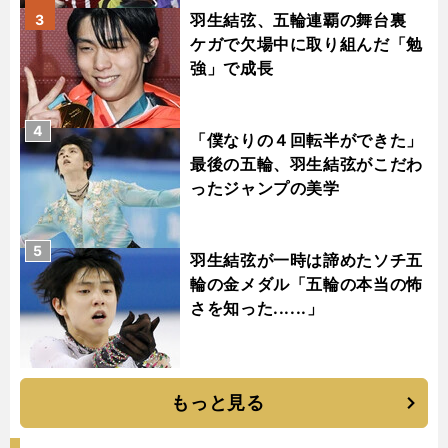
羽生結弦、五輪連覇の舞台裏
3
ケガで欠場中に取り組んだ「勉
強」で成長
4
「僕なりの４回転半ができた」
最後の五輪、羽生結弦がこだわ
ったジャンプの美学
5
羽生結弦が一時は諦めたソチ五
輪の金メダル「五輪の本当の怖
さを知った......」
もっと見る