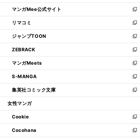
開
ン
ウ
し
マンガMee公式サイト
く
ド
ィ
い
新
ウ
ン
ウ
し
リマコミ
で
ド
ィ
い
新
開
ウ
ン
ウ
し
ジャンプTOON
く
で
ド
ィ
い
新
開
ウ
ン
ウ
し
ZEBRACK
く
で
ド
ィ
い
新
開
ウ
ン
ウ
し
マンガMeets
く
で
ド
ィ
い
新
開
ウ
ン
ウ
し
S-MANGA
く
で
ド
ィ
い
新
開
ウ
ン
ウ
し
集英社コミック文庫
く
で
ド
ィ
い
新
開
ウ
ン
ウ
し
女性マンガ
く
で
ド
ィ
い
開
ウ
ン
ウ
Cookie
く
で
ド
ィ
新
開
ウ
ン
し
Cocohana
く
で
ド
い
新
開
ウ
ウ
し