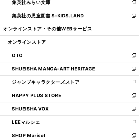
集英社みらい文庫
く
で
ド
ィ
新
開
ウ
ン
し
集英社の児童図書 S-KIDS.LAND
く
で
ド
い
新
開
ウ
ウ
し
オンラインストア・
その他WEBサービス
く
で
ィ
い
開
ン
ウ
オンラインストア
く
ド
ィ
ウ
ン
OTO
で
ド
新
開
ウ
し
SHUEISHA MANGA-ART HERITAGE
く
で
い
新
開
ウ
し
ジャンプキャラクターズストア
く
ィ
い
新
ン
ウ
し
HAPPY PLUS STORE
ド
ィ
い
新
ウ
ン
ウ
し
SHUEISHA VOX
で
ド
ィ
い
新
開
ウ
ン
ウ
し
LEEマルシェ
く
で
ド
ィ
い
新
開
ウ
ン
ウ
し
SHOP Marisol
く
で
ド
ィ
い
新