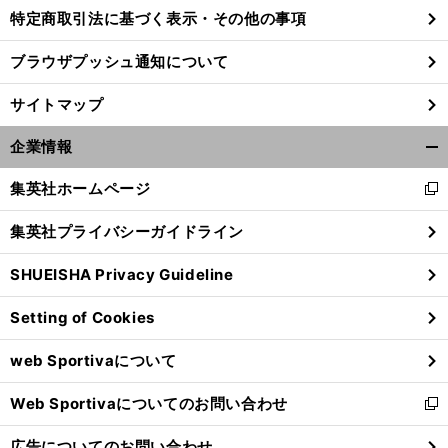
特定商取引法に基づく表示・その他の事項
ブラウザプッシュ通知について
サイトマップ
企業情報
開
く/
集英社ホームページ
新
閉
し
じ
集英社プライバシーガイドライン
い
る
ウ
SHUEISHA Privacy Guideline
ィ
ン
Setting of Cookies
ド
ウ
web Sportivaについて
で
開
Web Sportivaについてのお問い合わせ
く
新
し
広告についてのお問い合わせ