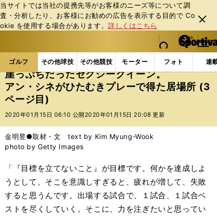
当サイトでは当社の提携先等がお客様のニーズ等について調
査・分析したり、お客様にお勧めの広告を表⽰する⽬的で Co
閉じ
okie を使⽤する場合があります。
詳しくはこちら
る
マイペ
web Sportiva (webスポルティーバ)
検索
メニュ
we
ー
ゴルフの記事一覧
ゴルフ
女子ゴルフ
崖っぷち
b
ジ
ゴルフ
その他球技
その他競技
モーター
フォト
連
ス
崖っぷちだったセクシークイーン。
ポ
アン・シネがひたむきプレーで得た居場所 (3
ル
ページ目)
テ
ィ
2020年01月15日 06:10 公開
2020年01月15日 20:08 更新
ー
バ
金明昱●取材・文 text by Kim Myung-Wook
photo by Getty Images
「『目標を立てないこと』が目標です。何かを達成しよ
うとして、そこを意識しすぎると、疲れが増して、失敗
すると思うんです。出場する試合で、１試合、１試合ベ
ストを尽くしていく。そこに、力を注ぎたいと思ってい