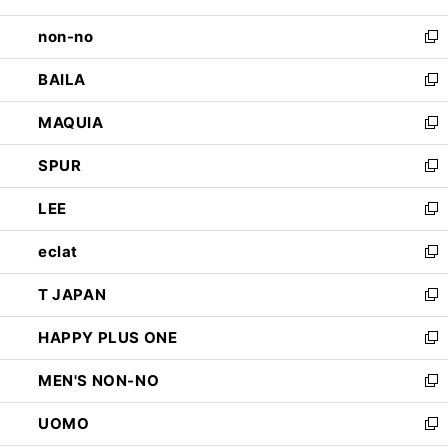
開
ウ
し
non-no
く
で
い
新
開
ウ
し
BAILA
く
ィ
い
新
ン
ウ
し
MAQUIA
ド
ィ
い
新
ウ
ン
ウ
し
SPUR
で
ド
ィ
い
新
開
ウ
ン
ウ
し
LEE
く
で
ド
ィ
い
新
開
ウ
ン
ウ
し
eclat
く
で
ド
ィ
い
新
開
ウ
ン
ウ
し
T JAPAN
く
で
ド
ィ
い
新
開
ウ
ン
ウ
し
HAPPY PLUS ONE
く
で
ド
ィ
い
新
開
ウ
ン
ウ
し
MEN'S NON-NO
く
で
ド
ィ
い
新
開
ウ
ン
ウ
し
UOMO
く
で
ド
ィ
い
新
開
ウ
ン
ウ