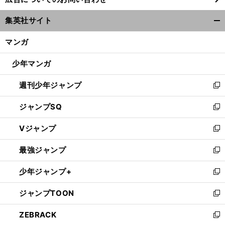
い
ウ
集英社サイト
ィ
開
ン
【
木
】
、
く/
マンガ
村和久連載
もっと身軽になって
遠隔地ゴルフを大いに楽しもう
ド
閉
ウ
じ
少年マンガ
で
る
開
週刊少年ジャンプ
く
新
し
ジャンプSQ
い
新
ウ
し
Vジャンプ
ィ
い
新
ン
ウ
し
最強ジャンプ
ド
ィ
い
新
ウ
ン
ウ
し
少年ジャンプ+
で
ド
ィ
い
新
開
ウ
ン
ウ
し
ジャンプTOON
く
で
ド
ィ
い
新
開
ウ
ン
ウ
し
ZEBRACK
く
で
ド
ィ
い
新