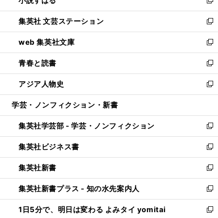
小説すばる
で
い
新
開
ウ
し
集英社 文芸ステーション
く
ィ
い
新
ン
ウ
し
web 集英社文庫
ド
ィ
い
新
ウ
ン
ウ
し
青春と読書
で
ド
ィ
い
新
開
ウ
ン
ウ
し
アジア人物史
く
で
ド
ィ
い
新
開
ウ
ン
ウ
し
学芸・ノンフィクション・新書
く
で
ド
ィ
い
開
ウ
ン
ウ
集英社学芸部 - 学芸・ノンフィクション
く
で
ド
ィ
新
開
ウ
ン
し
集英社ビジネス書
く
で
ド
い
新
開
ウ
ウ
し
集英社新書
く
で
ィ
い
新
開
ン
ウ
し
集英社新書プラス - 知の水先案内人
く
ド
ィ
い
新
ウ
ン
ウ
し
1日5分で、明日は変わる よみタイ yomitai
で
ド
ィ
い
新