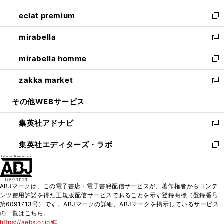
開
ウ
ン
ウ
し
eclat premium
く
で
ド
ィ
い
新
開
ウ
ン
ウ
し
mirabella
く
で
ド
ィ
い
新
開
ウ
ン
ウ
し
mirabella homme
く
で
ド
ィ
い
新
開
ウ
ン
ウ
し
zakka market
く
で
ド
ィ
い
新
開
ウ
ン
ウ
し
その他WEBサービス
く
で
ド
ィ
い
開
ウ
ン
ウ
集英社アドナビ
く
で
ド
ィ
新
開
ウ
ン
し
集英社エディターズ・ラボ
く
で
ド
い
新
開
ウ
ウ
し
く
で
ィ
い
開
ン
ウ
ABJマークは、この電子書店・電子書籍配信サービスが、著作権者からコンテ
く
ド
ィ
ンツ使用許諾を得た正規版配信サービスであることを示す登録商標（登録番号
ウ
ン
第6091713号）です。ABJマークの詳細、ABJマークを掲示しているサービス
で
ド
の一覧はこちら。
開
ウ
https://aebs.or.jp/