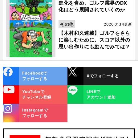
進化を含め、ゴルフ業界のDX
化はどう展開されていくのか
その他
2026.01.14更新
【木村和久連載】ゴルフをさら
に楽しむために、スコア以外の
思い出作りにも励んでみては？
cebo
X
Facebookで
Xでフォローする
ok
フォローする
uTube
LINE
YouTubeで
LINEで
チャンネル登録
アカウント追加
stagra
Instagramで
m
フォローする