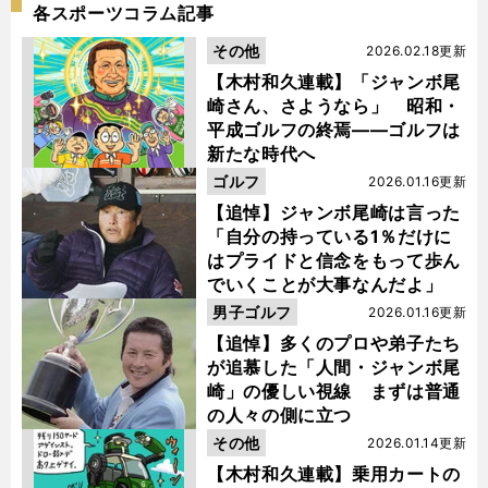
各スポーツコラム記事
その他
2026.02.18更新
【木村和久連載】「ジャンボ尾
崎さん、さようなら」 昭和・
平成ゴルフの終焉――ゴルフは
新たな時代へ
ゴルフ
2026.01.16更新
【追悼】ジャンボ尾崎は言った
「自分の持っている1％だけに
はプライドと信念をもって歩ん
でいくことが大事なんだよ」
男子ゴルフ
2026.01.16更新
【追悼】多くのプロや弟子たち
が追慕した「人間・ジャンボ尾
崎」の優しい視線 まずは普通
の人々の側に立つ
その他
2026.01.14更新
【木村和久連載】乗用カートの