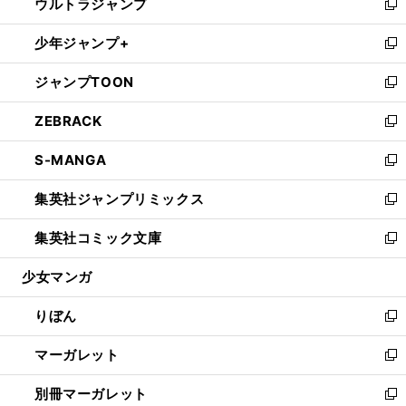
ウルトラジャンプ
く
で
ド
ィ
い
新
開
ウ
ン
ウ
し
少年ジャンプ+
く
で
ド
ィ
い
新
開
ウ
ン
ウ
し
ジャンプTOON
く
で
ド
ィ
い
新
開
ウ
ン
ウ
し
ZEBRACK
く
で
ド
ィ
い
新
開
ウ
ン
ウ
し
S-MANGA
く
で
ド
ィ
い
新
開
ウ
ン
ウ
し
集英社ジャンプリミックス
く
で
ド
ィ
い
新
開
ウ
ン
ウ
し
集英社コミック文庫
く
で
ド
ィ
い
新
開
ウ
ン
ウ
し
少女マンガ
く
で
ド
ィ
い
開
ウ
ン
ウ
りぼん
く
で
ド
ィ
新
開
ウ
ン
し
マーガレット
く
で
ド
い
新
開
ウ
ウ
し
別冊マーガレット
く
で
ィ
い
新