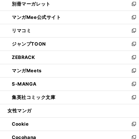
別冊マーガレット
く
で
ィ
い
新
開
ン
ウ
し
マンガMee公式サイト
く
ド
ィ
い
新
ウ
ン
ウ
し
リマコミ
で
ド
ィ
い
新
開
ウ
ン
ウ
し
ジャンプTOON
く
で
ド
ィ
い
新
開
ウ
ン
ウ
し
ZEBRACK
く
で
ド
ィ
い
新
開
ウ
ン
ウ
し
マンガMeets
く
で
ド
ィ
い
新
開
ウ
ン
ウ
し
S-MANGA
く
で
ド
ィ
い
新
開
ウ
ン
ウ
し
集英社コミック文庫
く
で
ド
ィ
い
新
開
ウ
ン
ウ
し
女性マンガ
く
で
ド
ィ
い
開
ウ
ン
ウ
Cookie
く
で
ド
ィ
新
開
ウ
ン
し
Cocohana
く
で
ド
い
新