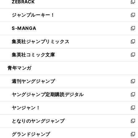
ZEBRACK
く
で
ド
ィ
い
新
開
ウ
ン
ウ
し
ジャンプルーキー！
く
で
ド
ィ
い
新
開
ウ
ン
ウ
し
S-MANGA
く
で
ド
ィ
い
新
開
ウ
ン
ウ
し
集英社ジャンプリミックス
く
で
ド
ィ
い
新
開
ウ
ン
ウ
し
集英社コミック文庫
く
で
ド
ィ
い
新
開
ウ
ン
ウ
し
青年マンガ
く
で
ド
ィ
い
開
ウ
ン
ウ
週刊ヤングジャンプ
く
で
ド
ィ
新
開
ウ
ン
し
ヤングジャンプ定期購読デジタル
く
で
ド
い
新
開
ウ
ウ
し
ヤンジャン！
く
で
ィ
い
新
開
ン
ウ
し
となりのヤングジャンプ
く
ド
ィ
い
新
ウ
ン
ウ
し
グランドジャンプ
で
ド
ィ
い
新