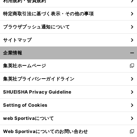
利用規約・会員規約
特定商取引法に基づく表示・その他の事項
ブラウザプッシュ通知について
サイトマップ
企業情報
開
く/
集英社ホームページ
新
閉
し
じ
集英社プライバシーガイドライン
い
る
ウ
ベ
。
興
」
SHUEISHA Privacy Guideline
ィ
ルギー人もゾッコンの森岡亮太
「
味なかった
ハリルに見せつけろ
ン
Setting of Cookies
ド
ウ
web Sportivaについて
で
開
Web Sportivaについてのお問い合わせ
く
新