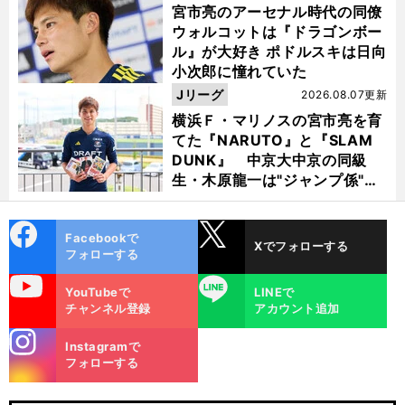
宮市亮のアーセナル時代の同僚
ウォルコットは『ドラゴンボー
ル』が大好き ポドルスキは日向
小次郎に憧れていた
Jリーグ
2026.08.07更新
横浜Ｆ・マリノスの宮市亮を育
てた『NARUTO』と『SLAM
DUNK』 中京大中京の同級
生・木原龍一は"ジャンプ係"だ
った
cebo
X
Facebookで
Xでフォローする
ok
フォローする
uTube
LINE
YouTubeで
LINEで
チャンネル登録
アカウント追加
stagra
Instagramで
m
フォローする