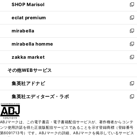
SHOP Marisol
く
で
ド
ィ
い
新
開
ウ
ン
ウ
し
eclat premium
く
で
ド
ィ
い
新
開
ウ
ン
ウ
し
mirabella
く
で
ド
ィ
い
新
開
ウ
ン
ウ
し
mirabella homme
く
で
ド
ィ
い
新
開
ウ
ン
ウ
し
zakka market
く
で
ド
ィ
い
新
開
ウ
ン
ウ
し
その他WEBサービス
く
で
ド
ィ
い
開
ウ
ン
ウ
集英社アドナビ
く
で
ド
ィ
新
開
ウ
ン
し
集英社エディターズ・ラボ
く
で
ド
い
新
開
ウ
ウ
し
く
で
ィ
い
開
ン
ウ
ABJマークは、この電子書店・電子書籍配信サービスが、著作権者からコンテ
く
ド
ィ
ンツ使用許諾を得た正規版配信サービスであることを示す登録商標（登録番号
ウ
ン
第6091713号）です。ABJマークの詳細、ABJマークを掲示しているサービス
で
ド