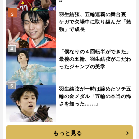
羽生結弦、五輪連覇の舞台裏
3
ケガで欠場中に取り組んだ「勉
強」で成長
4
「僕なりの４回転半ができた」
最後の五輪、羽生結弦がこだわ
ったジャンプの美学
5
羽生結弦が一時は諦めたソチ五
輪の金メダル「五輪の本当の怖
さを知った......」
もっと見る