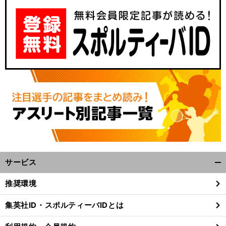
サービス
開
く/
推奨環境
閉
じ
集英社ID・スポルティーバIDとは
る