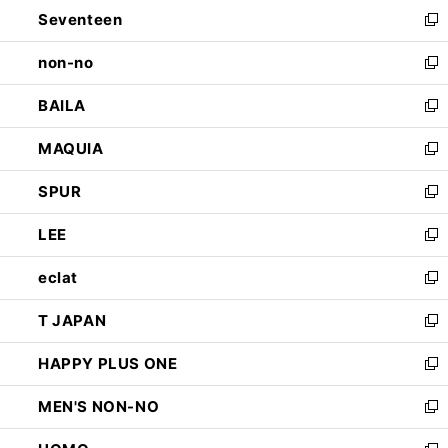
Seventeen
く
で
ド
新
開
ウ
し
non-no
く
で
い
新
開
ウ
し
BAILA
く
ィ
い
新
ン
ウ
し
MAQUIA
ド
ィ
い
新
ウ
ン
ウ
し
SPUR
で
ド
ィ
い
新
開
ウ
ン
ウ
し
LEE
く
で
ド
ィ
い
新
開
ウ
ン
ウ
し
eclat
く
で
ド
ィ
い
新
開
ウ
ン
ウ
し
T JAPAN
く
で
ド
ィ
い
新
開
ウ
ン
ウ
し
HAPPY PLUS ONE
く
で
ド
ィ
い
新
開
ウ
ン
ウ
し
MEN'S NON-NO
く
で
ド
ィ
い
新
開
ウ
ン
ウ
し