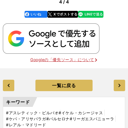
4 / 4
いいね
Xでポストする
LINEで送る
line
faceboo
x
k
Googleの「優先ソース」について
一覧に戻る
キーワード
#アスレティック・ビルバオ
#イケル・カシージャス
#ケパ・アリサバラガ
#バルセロナ
#リーガエスパニョーラ
#レアル・マドリード