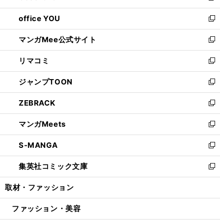
開
ウ
ウ
し
office YOU
く
で
ィ
い
新
開
ン
ウ
し
マンガMee公式サイト
く
ド
ィ
い
新
ウ
ン
ウ
し
リマコミ
で
ド
ィ
い
新
開
ウ
ン
ウ
し
ジャンプTOON
く
で
ド
ィ
い
新
開
ウ
ン
ウ
し
ZEBRACK
く
で
ド
ィ
い
新
開
ウ
ン
ウ
し
マンガMeets
く
で
ド
ィ
い
新
開
ウ
ン
ウ
し
S-MANGA
く
で
ド
ィ
い
新
開
ウ
ン
ウ
し
集英社コミック文庫
く
で
ド
ィ
い
新
開
ウ
ン
ウ
し
取材・ファッション
く
で
ド
ィ
い
開
ウ
ン
ウ
ファッション・美容
く
で
ド
ィ
開
ウ
ン