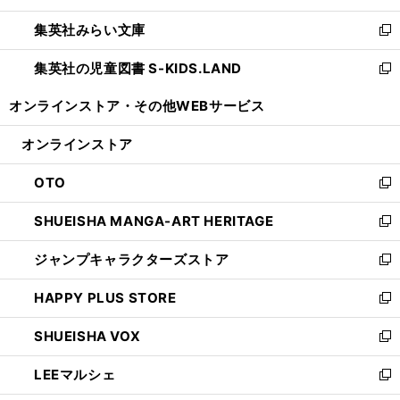
開
ウ
ン
ウ
集英社みらい文庫
く
で
ド
ィ
新
開
ウ
ン
し
集英社の児童図書 S-KIDS.LAND
く
で
ド
い
新
開
ウ
ウ
し
オンラインストア・
その他WEBサービス
く
で
ィ
い
開
ン
ウ
オンラインストア
く
ド
ィ
ウ
ン
OTO
で
ド
新
開
ウ
し
SHUEISHA MANGA-ART HERITAGE
く
で
い
新
開
ウ
し
ジャンプキャラクターズストア
く
ィ
い
新
ン
ウ
し
HAPPY PLUS STORE
ド
ィ
い
新
ウ
ン
ウ
し
SHUEISHA VOX
で
ド
ィ
い
新
開
ウ
ン
ウ
し
LEEマルシェ
く
で
ド
ィ
い
新
開
ウ
ン
ウ
し