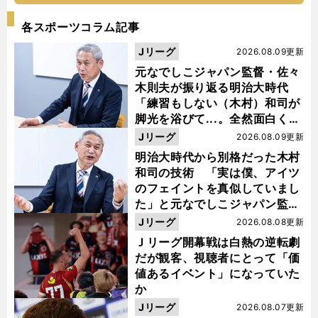
各スポーツコラム記事
Jリーグ
2026.08.09更新
元なでしこジャパン監督・佐々
木則夫が振り返る明治大時代
「練習もしない（木村）和司が
脚光を浴びて...。全然面白くな
い４年間でした」
Jリーグ
2026.08.09更新
明治大時代から別格だった木村
和司の技術 「実は僕、アイツ
のフェイントを真似していまし
た」と元なでしこジャパン監
督・佐々木則夫
Jリーグ
2026.08.08更新
Ｊリーグ開幕戦は白熱の逆転劇
だが観客、視聴者にとって「価
値あるイベント」になっていた
か
Jリーグ
2026.08.07更新