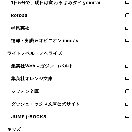
1日5分で、明日は変わる よみタイ yomitai
で
ド
ィ
い
新
開
ウ
ン
ウ
し
kotoba
く
で
ド
ィ
い
新
開
ウ
ン
ウ
し
e!集英社
く
で
ド
ィ
い
新
開
ウ
ン
ウ
し
情報・知識＆オピニオン imidas
く
で
ド
ィ
い
新
開
ウ
ン
ウ
し
ライトノベル・ノベライズ
く
で
ド
ィ
い
開
ウ
ン
ウ
集英社Webマガジン コバルト
く
で
ド
ィ
新
開
ウ
ン
し
集英社オレンジ文庫
く
で
ド
い
新
開
ウ
ウ
し
シフォン文庫
く
で
ィ
い
新
開
ン
ウ
し
ダッシュエックス文庫公式サイト
く
ド
ィ
い
新
ウ
ン
ウ
し
JUMP j-BOOKS
で
ド
ィ
い
新
開
ウ
ン
ウ
し
キッズ
く
で
ド
ィ
い