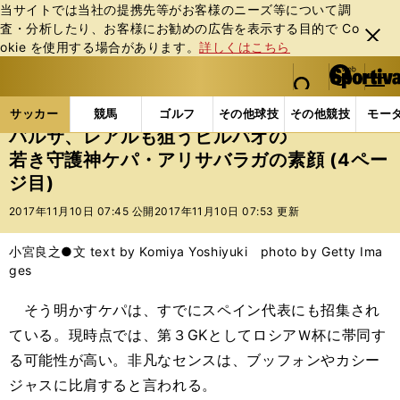
当サイトでは当社の提携先等がお客様のニーズ等について調
査・分析したり、お客様にお勧めの広告を表⽰する⽬的で Co
閉じ
okie を使⽤する場合があります。
詳しくはこちら
る
マイペ
web Sportiva (webスポルティーバ)
検索
メニュ
we
ー
サッカーの記事一覧
海外サッカー
海外サッカー
b
ジ
サッカー
競馬
ゴルフ
その他球技
その他競技
モー
ス
バルサ、レアルも狙うビルバオの
ポ
若き守護神ケパ・アリサバラガの素顔 (4ペー
ル
ジ目)
テ
ィ
2017年11月10日 07:45 公開
2017年11月10日 07:53 更新
ー
バ
小宮良之●文 text by Komiya Yoshiyuki photo by Getty Ima
ges
そう明かすケパは、すでにスペイン代表にも招集され
ている。現時点では、第３GKとしてロシアＷ杯に帯同す
る可能性が高い。非凡なセンスは、ブッフォンやカシー
ジャスに比肩すると言われる。