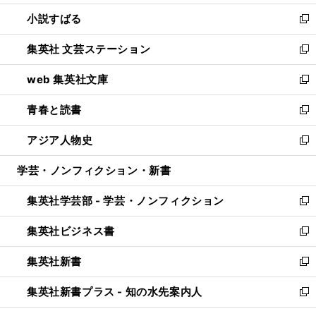
開
ウ
し
小説すばる
く
で
い
新
開
ウ
し
集英社 文芸ステーション
く
ィ
い
新
ン
ウ
し
web 集英社文庫
ド
ィ
い
新
ウ
ン
ウ
し
青春と読書
で
ド
ィ
い
新
開
ウ
ン
ウ
し
アジア人物史
く
で
ド
ィ
い
新
開
ウ
ン
ウ
し
学芸・ノンフィクション・新書
く
で
ド
ィ
い
開
ウ
ン
ウ
集英社学芸部 - 学芸・ノンフィクション
く
で
ド
ィ
新
開
ウ
ン
し
集英社ビジネス書
く
で
ド
い
新
開
ウ
ウ
し
集英社新書
く
で
ィ
い
新
開
ン
ウ
し
集英社新書プラス - 知の水先案内人
く
ド
ィ
い
新
ウ
ン
ウ
し