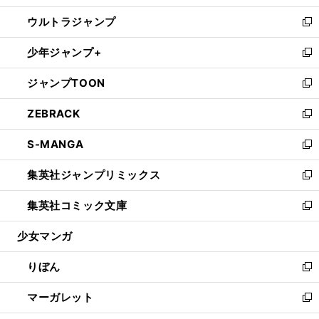
開
ウ
ン
ウ
し
ウルトラジャンプ
く
で
ド
ィ
い
新
開
ウ
ン
ウ
し
少年ジャンプ+
く
で
ド
ィ
い
新
開
ウ
ン
ウ
し
ジャンプTOON
く
で
ド
ィ
い
新
開
ウ
ン
ウ
し
ZEBRACK
く
で
ド
ィ
い
新
開
ウ
ン
ウ
し
S-MANGA
く
で
ド
ィ
い
新
開
ウ
ン
ウ
し
集英社ジャンプリミックス
く
で
ド
ィ
い
新
開
ウ
ン
ウ
し
集英社コミック文庫
く
で
ド
ィ
い
新
開
ウ
ン
ウ
し
少女マンガ
く
で
ド
ィ
い
開
ウ
ン
ウ
りぼん
く
で
ド
ィ
新
開
ウ
ン
し
マーガレット
く
で
ド
い
新
開
ウ
ウ
し