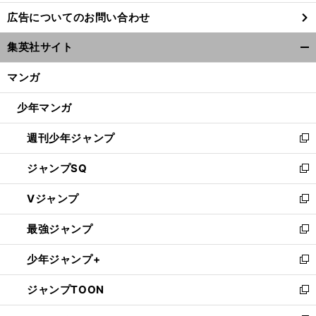
し
広告についてのお問い合わせ
い
ウ
集英社サイト
ィ
開
ン
く/
マンガ
ド
閉
ウ
じ
少年マンガ
で
る
開
週刊少年ジャンプ
く
新
し
ジャンプSQ
い
新
ウ
し
Vジャンプ
ィ
い
新
ン
ウ
し
最強ジャンプ
ド
ィ
い
新
ウ
ン
ウ
し
少年ジャンプ+
で
ド
ィ
い
新
開
ウ
ン
ウ
し
ジャンプTOON
く
で
ド
ィ
い
新
開
ウ
ン
ウ
し