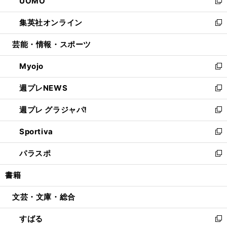
UOMO
く
で
ド
ィ
い
新
開
ウ
ン
ウ
し
集英社オンライン
く
で
ド
ィ
い
新
開
ウ
ン
ウ
し
芸能・情報・スポーツ
く
で
ド
ィ
い
開
ウ
ン
ウ
Myojo
く
で
ド
ィ
新
開
ウ
ン
し
週プレNEWS
く
で
ド
い
新
開
ウ
ウ
し
週プレ グラジャパ!
く
で
ィ
い
新
開
ン
ウ
し
Sportiva
く
ド
ィ
い
新
ウ
ン
ウ
し
パラスポ
で
ド
ィ
い
新
開
ウ
ン
ウ
し
書籍
く
で
ド
ィ
い
開
ウ
ン
ウ
文芸・文庫・総合
く
で
ド
ィ
開
ウ
ン
すばる
く
で
ド
新