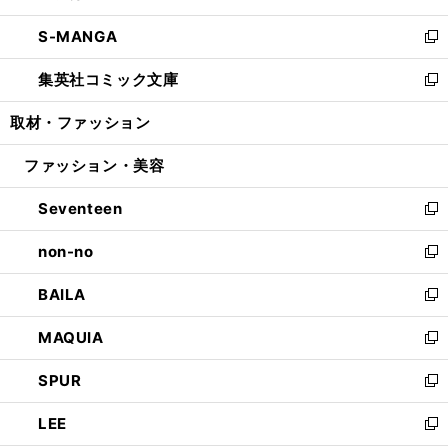
開
ウ
ン
ウ
し
S-MANGA
く
で
ド
ィ
い
新
開
ウ
ン
ウ
し
集英社コミック文庫
く
で
ド
ィ
い
新
開
ウ
ン
ウ
し
取材・ファッション
く
で
ド
ィ
い
開
ウ
ン
ウ
ファッション・美容
く
で
ド
ィ
開
ウ
ン
Seventeen
く
で
ド
新
開
ウ
し
non-no
く
で
い
新
開
ウ
し
BAILA
く
ィ
い
新
ン
ウ
し
MAQUIA
ド
ィ
い
新
ウ
ン
ウ
し
SPUR
で
ド
ィ
い
新
開
ウ
ン
ウ
し
LEE
く
で
ド
ィ
い
新
開
ウ
ン
ウ