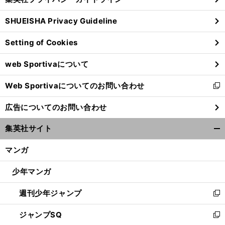
い
る
ウ
SHUEISHA Privacy Guideline
ィ
ン
Setting of Cookies
ド
ウ
web Sportivaについて
で
開
Web Sportivaについてのお問い合わせ
く
新
長
、
。
谷部誠
因縁の対決
ブンデス入れ替えプレーオフ初戦は痛恨のドロー
し
広告についてのお問い合わせ
い
ウ
集英社サイト
ィ
開
ン
く/
マンガ
ド
閉
ウ
じ
少年マンガ
で
る
開
週刊少年ジャンプ
く
新
し
ジャンプSQ
い
新