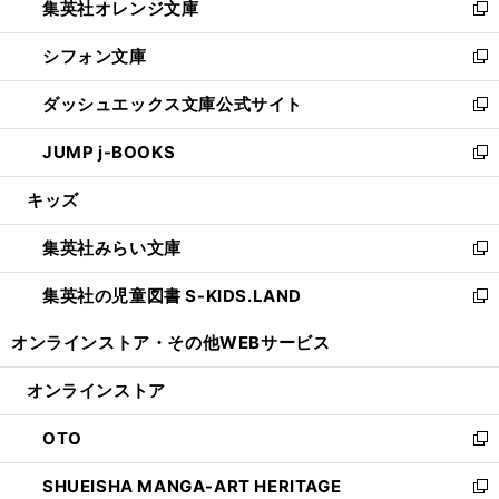
集英社オレンジ文庫
く
で
ド
い
新
開
ウ
ウ
し
シフォン文庫
く
で
ィ
い
新
開
ン
ウ
し
ダッシュエックス文庫公式サイト
く
ド
ィ
い
新
ウ
ン
ウ
し
JUMP j-BOOKS
で
ド
ィ
い
新
開
ウ
ン
ウ
し
キッズ
く
で
ド
ィ
い
開
ウ
ン
ウ
集英社みらい文庫
く
で
ド
ィ
新
開
ウ
ン
し
集英社の児童図書 S-KIDS.LAND
く
で
ド
い
新
開
ウ
ウ
し
オンラインストア・
その他WEBサービス
く
で
ィ
い
開
ン
ウ
オンラインストア
く
ド
ィ
ウ
ン
OTO
で
ド
新
開
ウ
し
SHUEISHA MANGA-ART HERITAGE
く
で
い
新