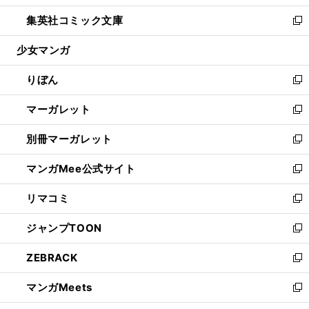
開
ウ
ン
ウ
し
集英社コミック文庫
く
で
ド
ィ
い
新
開
ウ
ン
ウ
し
少女マンガ
く
で
ド
ィ
い
開
ウ
ン
ウ
りぼん
く
で
ド
ィ
新
開
ウ
ン
し
マーガレット
く
で
ド
い
新
開
ウ
ウ
し
別冊マーガレット
く
で
ィ
い
新
開
ン
ウ
し
マンガMee公式サイト
く
ド
ィ
い
新
ウ
ン
ウ
し
リマコミ
で
ド
ィ
い
新
開
ウ
ン
ウ
し
ジャンプTOON
く
で
ド
ィ
い
新
開
ウ
ン
ウ
し
ZEBRACK
く
で
ド
ィ
い
新
開
ウ
ン
ウ
し
マンガMeets
く
で
ド
ィ
い
新
開
ウ
ン
ウ
し