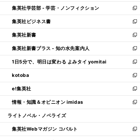
開
ウ
ン
ウ
集英社学芸部 - 学芸・ノンフィクション
く
で
ド
ィ
新
開
ウ
ン
し
集英社ビジネス書
く
で
ド
い
新
開
ウ
ウ
し
集英社新書
く
で
ィ
い
新
開
ン
ウ
し
集英社新書プラス - 知の水先案内人
く
ド
ィ
い
新
ウ
ン
ウ
し
1日5分で、明日は変わる よみタイ yomitai
で
ド
ィ
い
新
開
ウ
ン
ウ
し
kotoba
く
で
ド
ィ
い
新
開
ウ
ン
ウ
し
e!集英社
く
で
ド
ィ
い
新
開
ウ
ン
ウ
し
情報・知識＆オピニオン imidas
く
で
ド
ィ
い
新
開
ウ
ン
ウ
し
ライトノベル・ノベライズ
く
で
ド
ィ
い
開
ウ
ン
ウ
集英社Webマガジン コバルト
く
で
ド
ィ
新
開
ウ
ン
し