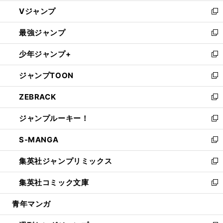
ウ
し
Vジャンプ
ィ
い
新
ン
ウ
し
最強ジャンプ
ド
ィ
い
新
ウ
ン
ウ
し
少年ジャンプ+
で
ド
ィ
い
新
開
ウ
ン
ウ
し
ジャンプTOON
く
で
ド
ィ
い
新
開
ウ
ン
ウ
し
ZEBRACK
く
で
ド
ィ
い
新
開
ウ
ン
ウ
し
ジャンプルーキー！
く
で
ド
ィ
い
新
開
ウ
ン
ウ
し
S-MANGA
く
で
ド
ィ
い
新
開
ウ
ン
ウ
し
集英社ジャンプリミックス
く
で
ド
ィ
い
新
開
ウ
ン
ウ
し
集英社コミック文庫
く
で
ド
ィ
い
新
開
ウ
ン
ウ
し
青年マンガ
く
で
ド
ィ
い
開
ウ
ン
ウ