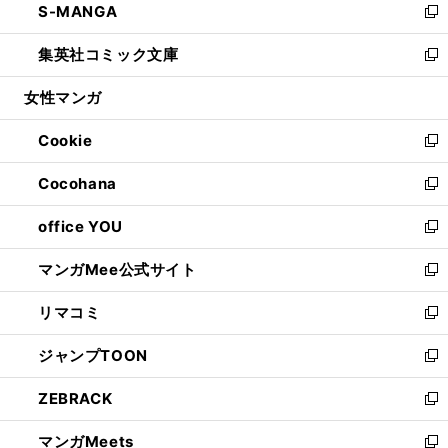
S-MANGA
く
で
ド
ィ
い
新
開
ウ
ン
ウ
し
集英社コミック文庫
く
で
ド
ィ
い
新
開
ウ
ン
ウ
し
女性マンガ
く
で
ド
ィ
い
開
ウ
ン
ウ
Cookie
く
で
ド
ィ
新
開
ウ
ン
し
Cocohana
く
で
ド
い
新
開
ウ
ウ
し
office YOU
く
で
ィ
い
新
開
ン
ウ
し
マンガMee公式サイト
く
ド
ィ
い
新
ウ
ン
ウ
し
リマコミ
で
ド
ィ
い
新
開
ウ
ン
ウ
し
ジャンプTOON
く
で
ド
ィ
い
新
開
ウ
ン
ウ
し
ZEBRACK
く
で
ド
ィ
い
新
開
ウ
ン
ウ
し
マンガMeets
く
で
ド
ィ
い
新