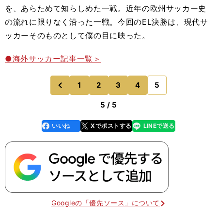
を、あらためて知らしめた一戦。近年の欧州サッカー史
の流れに限りなく沿った一戦。今回のEL決勝は、現代サ
ッカーそのものとして僕の目に映った。
●海外サッカー記事一覧＞
1
2
3
4
5
のページへ
前
5 / 5
いいね
Xでポストする
LINEで送る
line
faceboo
x
k
Googleの「優先ソース」について