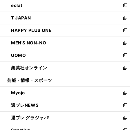
し
eclat
く
で
ド
ィ
い
新
開
ウ
ン
ウ
し
T JAPAN
く
で
ド
ィ
い
新
開
ウ
ン
ウ
し
HAPPY PLUS ONE
く
で
ド
ィ
い
新
開
ウ
ン
ウ
し
MEN'S NON-NO
く
で
ド
ィ
い
新
開
ウ
ン
ウ
し
UOMO
く
で
ド
ィ
い
新
開
ウ
ン
ウ
し
集英社オンライン
く
で
ド
ィ
い
新
開
ウ
ン
ウ
し
芸能・情報・スポーツ
く
で
ド
ィ
い
開
ウ
ン
ウ
Myojo
く
で
ド
ィ
新
開
ウ
ン
し
週プレNEWS
く
で
ド
い
新
開
ウ
ウ
し
週プレ グラジャパ!
く
で
ィ
い
新
開
ン
ウ
し
く