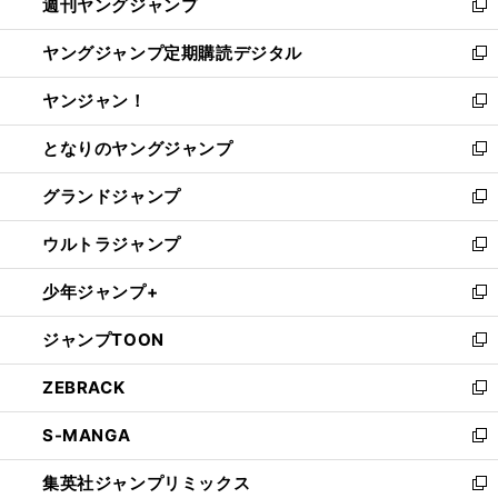
週刊ヤングジャンプ
く
で
ド
ィ
新
開
ウ
ン
し
ヤングジャンプ定期購読デジタル
く
で
ド
い
新
開
ウ
ウ
し
ヤンジャン！
く
で
ィ
い
新
開
ン
ウ
し
となりのヤングジャンプ
く
ド
ィ
い
新
ウ
ン
ウ
し
グランドジャンプ
で
ド
ィ
い
新
開
ウ
ン
ウ
し
ウルトラジャンプ
く
で
ド
ィ
い
新
開
ウ
ン
ウ
し
少年ジャンプ+
く
で
ド
ィ
い
新
開
ウ
ン
ウ
し
ジャンプTOON
く
で
ド
ィ
い
新
開
ウ
ン
ウ
し
ZEBRACK
く
で
ド
ィ
い
新
開
ウ
ン
ウ
し
S-MANGA
く
で
ド
ィ
い
新
開
ウ
ン
ウ
し
集英社ジャンプリミックス
く
で
ド
ィ
い
新