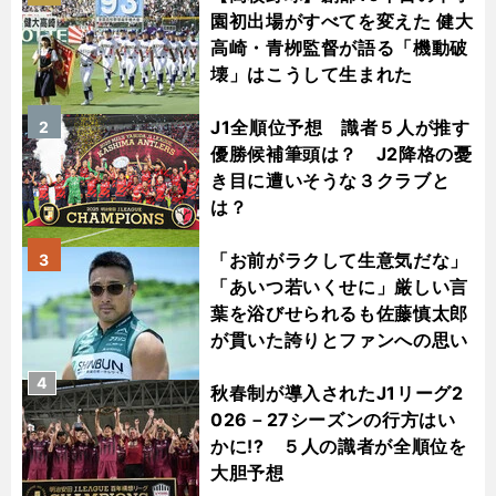
園初出場がすべてを変えた 健大
高崎・青栁監督が語る「機動破
壊」はこうして生まれた
J1全順位予想 識者５人が推す
2
優勝候補筆頭は？ J2降格の憂
き目に遭いそうな３クラブと
は？
「お前がラクして生意気だな」
3
「あいつ若いくせに」厳しい言
葉を浴びせられるも佐藤慎太郎
が貫いた誇りとファンへの思い
4
秋春制が導入されたJ1リーグ2
026－27シーズンの行方はい
かに!? ５人の識者が全順位を
大胆予想