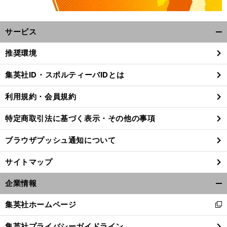
サービス
開
く/
推奨環境
閉
じ
集英社ID・スポルティーバIDとは
る
利用規約・会員規約
特定商取引法に基づく表示・その他の事項
ブラウザプッシュ通知について
サイトマップ
企業情報
開
く/
集英社ホームページ
新
閉
し
じ
集英社プライバシーガイドライン