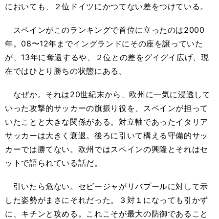
においても、２位ドイツにかつてない差をつけている。
スペインがこのランキングで首位に立ったのは2000
年。08〜12年までイングランドにその座を譲っていた
が、13年に奪還するや、２位との差をグイグイ広げ、現
在ではひとり勝ちの状態にある。
なぜか。それは20世紀末から、欧州に一気に浸透して
いった攻撃的サッカーの旗振り役を、スペインが担って
いたことと大きな関係がある。対立軸であったイタリア
サッカーは大きく衰退。後ろに引いて構える守備的サッ
カーでは勝てない。欧州ではスペインの興隆とそれはセ
ットで語られている話だ。
引いたら危ない。セビージャがリバプールに対して示
した姿勢がまさにそれだった。３対１になっても引かず
に、キチンと攻める。これこそが最大の防御であること