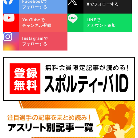
Facebookで
Xでフォローする
ok
フォローする
uTube
LINE
YouTubeで
LINEで
チャンネル登録
アカウント追加
stagra
Instagramで
m
フォローする