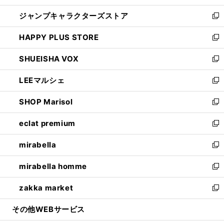
開
ウ
し
ジャンプキャラクターズストア
く
ィ
い
新
ン
ウ
し
HAPPY PLUS STORE
ド
ィ
い
新
ウ
ン
ウ
し
SHUEISHA VOX
で
ド
ィ
い
新
開
ウ
ン
ウ
し
LEEマルシェ
く
で
ド
ィ
い
新
開
ウ
ン
ウ
し
SHOP Marisol
く
で
ド
ィ
い
新
開
ウ
ン
ウ
し
eclat premium
く
で
ド
ィ
い
新
開
ウ
ン
ウ
し
mirabella
く
で
ド
ィ
い
新
開
ウ
ン
ウ
し
mirabella homme
く
で
ド
ィ
い
新
開
ウ
ン
ウ
し
zakka market
く
で
ド
ィ
い
新
開
ウ
ン
ウ
し
その他WEBサービス
く
で
ド
ィ
い
開
ウ
ン
ウ