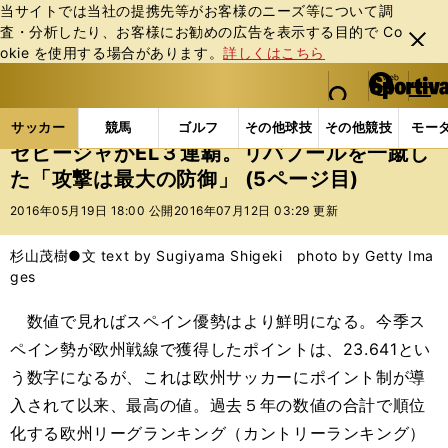
当サイトでは当社の提携先等がお客様のニーズ等について調
査・分析したり、お客様にお勧めの広告を表⽰する⽬的で Co
閉じ
okie を使⽤する場合があります。
詳しくはこちら
る
マイペ
web Sportiva (webスポルティーバ)
検索
メニュ
we
ー
サッカーの記事一覧
海外サッカー
海外サッカー
b
ジ
サッカー
競馬
ゴルフ
その他球技
その他競技
モー
ス
セビージャがEL３連覇。リバプールを一蹴し
ポ
た「攻撃は最大の防御」 (5ページ目)
ル
テ
2016年05月19日 18:00 公開
2016年07月12日 03:29 更新
ィ
ー
杉山茂樹●文 text by Sugiyama Shigeki photo by Getty Ima
バ
ges
数値で見ればスペイン優勢はより鮮明になる。今季ス
ペイン勢が欧州戦線で獲得したポイントは、23.641とい
う数字になるが、これは欧州サッカーにポイント制が導
入されて以来、最高の値。過去５年の数値の合計で順位
化する欧州リーグランキング（カントリーランキング）