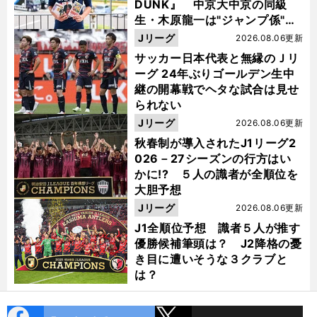
DUNK』 中京大中京の同級
生・木原龍一は"ジャンプ係"だ
った
Jリーグ
2026.08.06更新
サッカー日本代表と無縁のＪリ
ーグ 24年ぶりゴールデン生中
継の開幕戦でヘタな試合は見せ
られない
Jリーグ
2026.08.06更新
秋春制が導入されたJ1リーグ2
026－27シーズンの行方はい
かに!? ５人の識者が全順位を
大胆予想
Jリーグ
2026.08.06更新
J1全順位予想 識者５人が推す
優勝候補筆頭は？ J2降格の憂
き目に遭いそうな３クラブと
は？
cebo
X