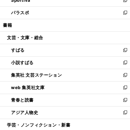
Sportiva
ド
ィ
い
新
ウ
ン
ウ
し
パラスポ
で
ド
ィ
い
新
開
ウ
ン
ウ
し
書籍
く
で
ド
ィ
い
開
ウ
ン
ウ
文芸・文庫・総合
く
で
ド
ィ
開
ウ
ン
すばる
く
で
ド
新
開
ウ
し
小説すばる
く
で
い
新
開
ウ
し
集英社 文芸ステーション
く
ィ
い
新
ン
ウ
し
web 集英社文庫
ド
ィ
い
新
ウ
ン
ウ
し
青春と読書
で
ド
ィ
い
新
開
ウ
ン
ウ
し
アジア人物史
く
で
ド
ィ
い
新
開
ウ
ン
ウ
し
学芸・ノンフィクション・新書
く
で
ド
ィ
い