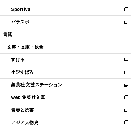
開
ン
ウ
し
Sportiva
く
ド
ィ
い
新
ウ
ン
ウ
し
パラスポ
で
ド
ィ
い
新
開
ウ
ン
ウ
し
書籍
く
で
ド
ィ
い
開
ウ
ン
ウ
文芸・文庫・総合
く
で
ド
ィ
開
ウ
ン
すばる
く
で
ド
新
開
ウ
し
小説すばる
く
で
い
新
開
ウ
し
集英社 文芸ステーション
く
ィ
い
新
ン
ウ
し
web 集英社文庫
ド
ィ
い
新
ウ
ン
ウ
し
青春と読書
で
ド
ィ
い
新
開
ウ
ン
ウ
し
アジア人物史
く
で
ド
ィ
い
新
開
ウ
ン
ウ
し