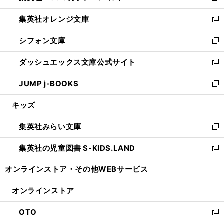
開
ウ
ン
し
集英社オレンジ文庫
く
で
ド
い
新
開
ウ
ウ
し
シフォン文庫
く
で
ィ
い
新
開
ン
ウ
し
ダッシュエックス文庫公式サイト
く
ド
ィ
い
新
ウ
ン
ウ
し
JUMP j-BOOKS
で
ド
ィ
い
新
開
ウ
ン
ウ
し
キッズ
く
で
ド
ィ
い
開
ウ
ン
ウ
集英社みらい文庫
く
で
ド
ィ
新
開
ウ
ン
し
集英社の児童図書 S-KIDS.LAND
く
で
ド
い
新
開
ウ
ウ
し
オンラインストア・
その他WEBサービス
く
で
ィ
い
開
ン
ウ
オンラインストア
く
ド
ィ
ウ
ン
OTO
で
ド
新
開
ウ