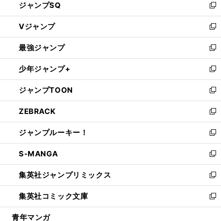
ジャンプSQ
い
新
ウ
し
Vジャンプ
ィ
い
新
ン
ウ
し
最強ジャンプ
ド
ィ
い
新
ウ
ン
ウ
し
少年ジャンプ+
で
ド
ィ
い
新
開
ウ
ン
ウ
し
ジャンプTOON
く
で
ド
ィ
い
新
開
ウ
ン
ウ
し
ZEBRACK
く
で
ド
ィ
い
新
開
ウ
ン
ウ
し
ジャンプルーキー！
く
で
ド
ィ
い
新
開
ウ
ン
ウ
し
S-MANGA
く
で
ド
ィ
い
新
開
ウ
ン
ウ
し
集英社ジャンプリミックス
く
で
ド
ィ
い
新
開
ウ
ン
ウ
し
集英社コミック文庫
く
で
ド
ィ
い
新
開
ウ
ン
ウ
し
青年マンガ
く
で
ド
ィ
い