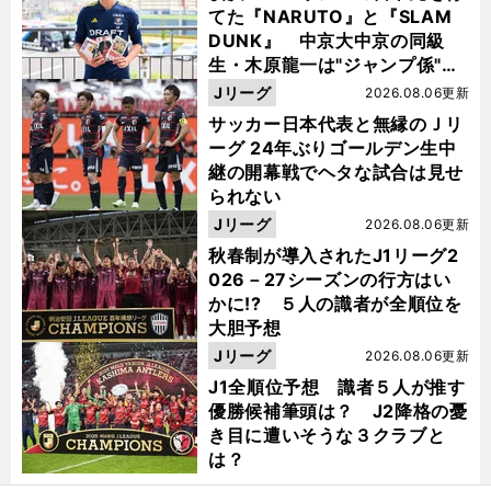
てた『NARUTO』と『SLAM
DUNK』 中京大中京の同級
生・木原龍一は"ジャンプ係"だ
った
Jリーグ
2026.08.06更新
サッカー日本代表と無縁のＪリ
ーグ 24年ぶりゴールデン生中
継の開幕戦でヘタな試合は見せ
られない
Jリーグ
2026.08.06更新
秋春制が導入されたJ1リーグ2
026－27シーズンの行方はい
かに!? ５人の識者が全順位を
大胆予想
Jリーグ
2026.08.06更新
J1全順位予想 識者５人が推す
優勝候補筆頭は？ J2降格の憂
き目に遭いそうな３クラブと
は？