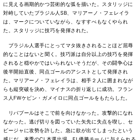
に見える画期的かつ芸術的な弧を描いた。スタリッジに
対峙していたブラジル人SB、マリアーノ・フェレイラ
は、マークについていながら、なすすべもなくやられ
た。スタリッジに技巧を発揮された。
ブラジル人選手にとってマタ抜きされることほど屈辱
的なことはないと聞く。技巧派は自分以上の技巧を発揮
されると穏やかではいられないそうだが、その闘争心は
後半開始直後、同点ゴールのアシストとして発揮され
た。マリアーノ・フェレイラは、相手２人に囲まれなが
らも縦突破を決め、マイナスの折り返しに成功。フラン
ス人FWケビン・ガメイロに同点ゴールをもたらした。
リバプールはそこで前を向けなかった。攻撃的になれ
なかった。逃げ切りを図っていた矢先に失点を喫し、セ
ビージャに攻勢を許した。急に欲が出てしまったという
感じだ。来季のCL本選出場。EL優勝チームに与えられる