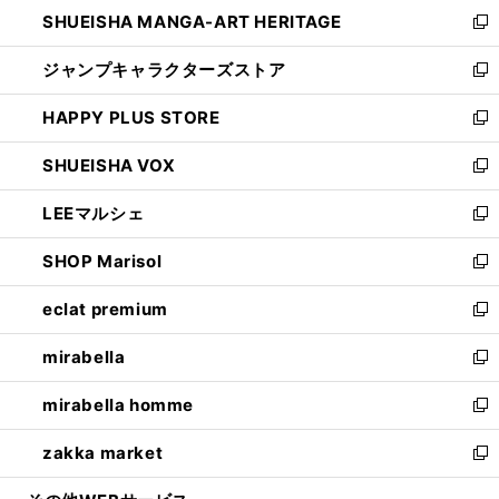
し
SHUEISHA MANGA-ART HERITAGE
く
で
い
新
開
ウ
し
ジャンプキャラクターズストア
く
ィ
い
新
ン
ウ
し
HAPPY PLUS STORE
ド
ィ
い
新
ウ
ン
ウ
し
SHUEISHA VOX
で
ド
ィ
い
新
開
ウ
ン
ウ
し
LEEマルシェ
く
で
ド
ィ
い
新
開
ウ
ン
ウ
し
SHOP Marisol
く
で
ド
ィ
い
新
開
ウ
ン
ウ
し
eclat premium
く
で
ド
ィ
い
新
開
ウ
ン
ウ
し
mirabella
く
で
ド
ィ
い
新
開
ウ
ン
ウ
し
mirabella homme
く
で
ド
ィ
い
新
開
ウ
ン
ウ
し
zakka market
く
で
ド
ィ
い
新
開
ウ
ン
ウ
し