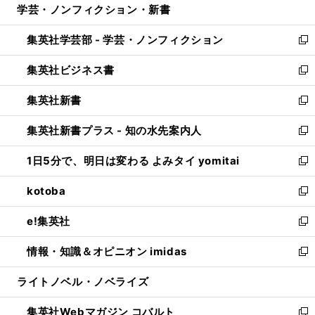
学芸・ノンフィクション・新書
く
で
ド
ィ
い
開
ウ
ン
ウ
集英社学芸部 - 学芸・ノンフィクション
く
で
ド
ィ
新
開
ウ
ン
し
集英社ビジネス書
く
で
ド
い
新
開
ウ
ウ
し
集英社新書
く
で
ィ
い
新
開
ン
ウ
し
集英社新書プラス - 知の水先案内人
く
ド
ィ
い
新
ウ
ン
ウ
し
1日5分で、明日は変わる よみタイ yomitai
で
ド
ィ
い
新
開
ウ
ン
ウ
し
kotoba
く
で
ド
ィ
い
新
開
ウ
ン
ウ
し
e!集英社
く
で
ド
ィ
い
新
開
ウ
ン
ウ
し
情報・知識＆オピニオン imidas
く
で
ド
ィ
い
新
開
ウ
ン
ウ
し
ライトノベル・ノベライズ
く
で
ド
ィ
い
開
ウ
ン
ウ
集英社Webマガジン コバルト
く
で
ド
ィ
新