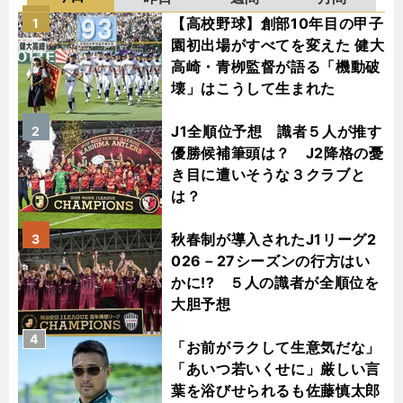
【高校野球】創部10年目の甲子
1
園初出場がすべてを変えた 健大
高崎・青栁監督が語る「機動破
壊」はこうして生まれた
J1全順位予想 識者５人が推す
2
優勝候補筆頭は？ J2降格の憂
き目に遭いそうな３クラブと
は？
秋春制が導入されたJ1リーグ2
3
026－27シーズンの行方はい
かに!? ５人の識者が全順位を
大胆予想
4
「お前がラクして生意気だな」
「あいつ若いくせに」厳しい言
葉を浴びせられるも佐藤慎太郎