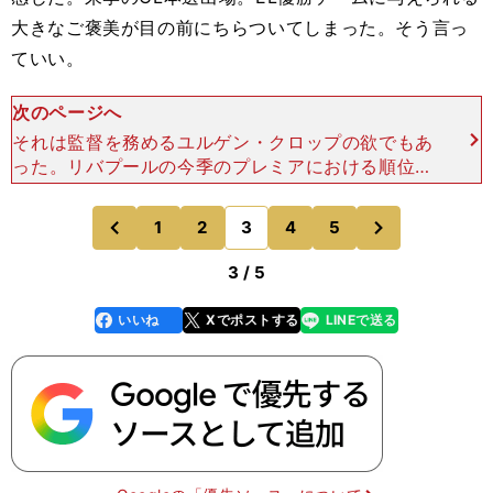
大きなご褒美が目の前にちらついてしまった。そう言っ
ていい。
次のページへ
それは監督を務めるユルゲン・クロップの欲でもあ
った。リバプールの今季のプレミアにおける順位は
８位。プレミア内の力関係では欧州戦線への出場は
閉ざされていた。狙うはこの勝利のみ。かつてドル
次
1
2
3
4
5
のページへ
のページへ
トムントで高評価
前
3 / 5
いいね
Xでポストする
LINEで送る
line
faceboo
x
k