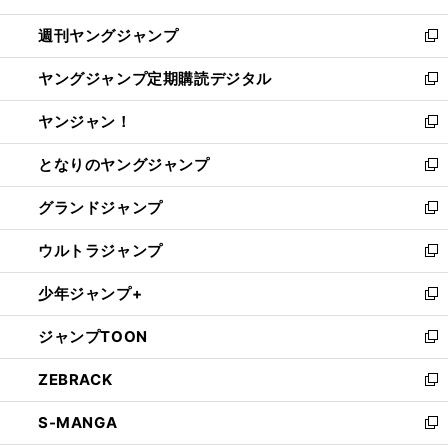
開
ウ
ン
ウ
週刊ヤングジャンプ
く
で
ド
ィ
新
開
ウ
ン
し
ヤングジャンプ定期購読デジタル
く
で
ド
い
新
開
ウ
ウ
し
ヤンジャン！
く
で
ィ
い
新
開
ン
ウ
し
となりのヤングジャンプ
く
ド
ィ
い
新
ウ
ン
ウ
し
グランドジャンプ
で
ド
ィ
い
新
開
ウ
ン
ウ
し
ウルトラジャンプ
く
で
ド
ィ
い
新
開
ウ
ン
ウ
し
少年ジャンプ+
く
で
ド
ィ
い
新
開
ウ
ン
ウ
し
ジャンプTOON
く
で
ド
ィ
い
新
開
ウ
ン
ウ
し
ZEBRACK
く
で
ド
ィ
い
新
開
ウ
ン
ウ
し
S-MANGA
く
で
ド
ィ
い
新
開
ウ
ン
ウ
し