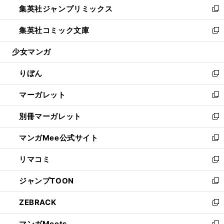
集英社ジャンプリミックス
く
で
ド
ィ
い
新
開
ウ
ン
ウ
し
集英社コミック文庫
く
で
ド
ィ
い
新
開
ウ
ン
ウ
し
少女マンガ
く
で
ド
ィ
い
開
ウ
ン
ウ
りぼん
く
で
ド
ィ
新
開
ウ
ン
し
マーガレット
く
で
ド
い
新
開
ウ
ウ
し
別冊マーガレット
く
で
ィ
い
新
開
ン
ウ
し
マンガMee公式サイト
く
ド
ィ
い
新
ウ
ン
ウ
し
リマコミ
で
ド
ィ
い
新
開
ウ
ン
ウ
し
ジャンプTOON
く
で
ド
ィ
い
新
開
ウ
ン
ウ
し
ZEBRACK
く
で
ド
ィ
い
新
開
ウ
ン
ウ
し
マンガMeets
く
で