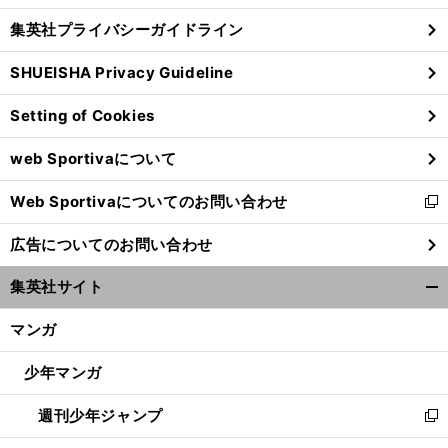
し
じ
集英社プライバシーガイドライン
い
る
ウ
SHUEISHA Privacy Guideline
ィ
ン
Setting of Cookies
ド
ウ
web Sportivaについて
で
開
前
Web Sportivaについてのお問い合わせ
く
新
へ
し
広告についてのお問い合わせ
い
ウ
集英社サイト
ィ
開
ン
く/
マンガ
ド
閉
ウ
じ
少年マンガ
で
る
開
週刊少年ジャンプ
く
新
し