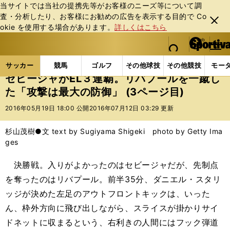
当サイトでは当社の提携先等がお客様のニーズ等について調
査・分析したり、お客様にお勧めの広告を表⽰する⽬的で Co
閉じ
okie を使⽤する場合があります。
詳しくはこちら
る
マイペ
web Sportiva (webスポルティーバ)
検索
メニュ
we
ー
サッカーの記事一覧
海外サッカー
海外サッカー
b
ジ
サッカー
競馬
ゴルフ
その他球技
その他競技
モー
ス
セビージャがEL３連覇。リバプールを一蹴し
ポ
た「攻撃は最大の防御」 (3ページ目)
ル
テ
2016年05月19日 18:00 公開
2016年07月12日 03:29 更新
ィ
ー
杉山茂樹●文 text by Sugiyama Shigeki photo by Getty Ima
バ
ges
決勝戦。入りがよかったのはセビージャだが、先制点
を奪ったのはリバプール。前半35分、ダニエル・スタリ
ッジが決めた左足のアウトフロントキックは、いった
ん、枠外方向に飛び出しながら、スライスが掛かりサイ
ドネットに収まるという、右利きの人間にはフック弾道