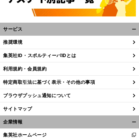
サービス
開
く/
推奨環境
閉
じ
集英社ID・スポルティーバIDとは
る
利用規約・会員規約
特定商取引法に基づく表示・その他の事項
ブラウザプッシュ通知について
サイトマップ
企業情報
開
く/
集英社ホームページ
新
閉