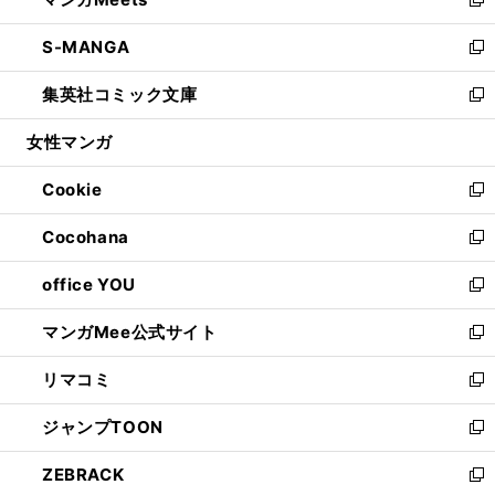
ド
ィ
い
新
開
ウ
ン
ウ
し
S-MANGA
く
で
ド
ィ
い
新
開
ウ
ン
ウ
し
集英社コミック文庫
く
で
ド
ィ
い
新
開
ウ
ン
ウ
し
女性マンガ
く
で
ド
ィ
い
開
ウ
ン
ウ
Cookie
く
で
ド
ィ
新
開
ウ
ン
し
Cocohana
く
で
ド
い
新
開
ウ
ウ
し
office YOU
く
で
ィ
い
新
開
ン
ウ
し
マンガMee公式サイト
く
ド
ィ
い
新
ウ
ン
ウ
し
リマコミ
で
ド
ィ
い
新
開
ウ
ン
ウ
し
ジャンプTOON
く
で
ド
ィ
い
新
開
ウ
ン
ウ
し
ZEBRACK
く
で
ド
ィ
い
新