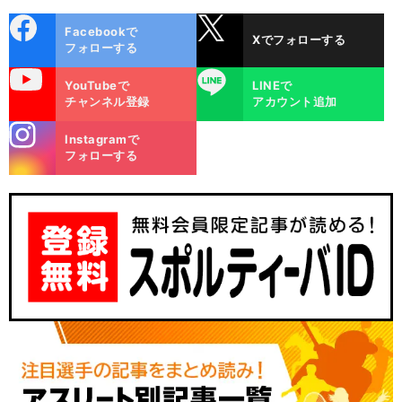
cebo
X
Facebookで
Xでフォローする
ok
フォローする
uTube
LINE
YouTubeで
LINEで
チャンネル登録
アカウント追加
stagra
Instagramで
m
フォローする