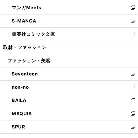
開
ウ
ン
ウ
し
マンガMeets
く
で
ド
ィ
い
新
開
ウ
ン
ウ
し
S-MANGA
く
で
ド
ィ
い
新
開
ウ
ン
ウ
し
集英社コミック文庫
く
で
ド
ィ
い
新
開
ウ
ン
ウ
し
取材・ファッション
く
で
ド
ィ
い
開
ウ
ン
ウ
ファッション・美容
く
で
ド
ィ
開
ウ
ン
Seventeen
く
で
ド
新
開
ウ
し
non-no
く
で
い
新
開
ウ
し
BAILA
く
ィ
い
新
ン
ウ
し
MAQUIA
ド
ィ
い
新
ウ
ン
ウ
し
SPUR
で
ド
ィ
い
新
開
ウ
ン
ウ
し