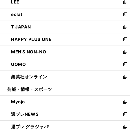
LEE
く
で
ド
ィ
い
新
開
ウ
ン
ウ
し
eclat
く
で
ド
ィ
い
新
開
ウ
ン
ウ
し
T JAPAN
く
で
ド
ィ
い
新
開
ウ
ン
ウ
し
HAPPY PLUS ONE
く
で
ド
ィ
い
新
開
ウ
ン
ウ
し
MEN'S NON-NO
く
で
ド
ィ
い
新
開
ウ
ン
ウ
し
UOMO
く
で
ド
ィ
い
新
開
ウ
ン
ウ
し
集英社オンライン
く
で
ド
ィ
い
新
開
ウ
ン
ウ
し
芸能・情報・スポーツ
く
で
ド
ィ
い
開
ウ
ン
ウ
Myojo
く
で
ド
ィ
新
開
ウ
ン
し
週プレNEWS
く
で
ド
い
新
開
ウ
ウ
し
週プレ グラジャパ!
く
で
ィ
い
新