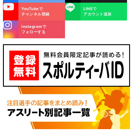
uTube
LINE
YouTubeで
LINEで
チャンネル登録
アカウント追加
stagra
Instagramで
m
フォローする