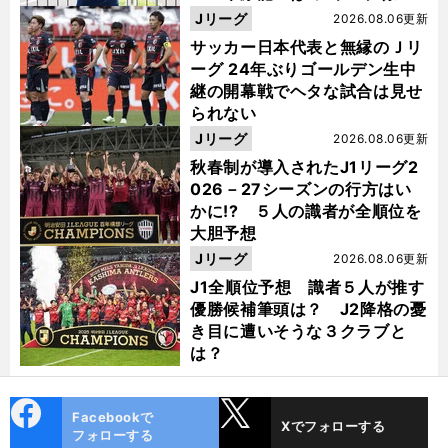
った
Jリーグ
2026.08.06更新
サッカー日本代表と無縁のＪリ
ーグ 24年ぶりゴールデン生中
継の開幕戦でヘタな試合は見せ
られない
Jリーグ
2026.08.06更新
秋春制が導入されたJ1リーグ2
026－27シーズンの行方はい
かに!? ５人の識者が全順位を
大胆予想
Jリーグ
2026.08.06更新
J1全順位予想 識者５人が推す
優勝候補筆頭は？ J2降格の憂
き目に遭いそうな３クラブと
は？
cebo
X
Facebookで
Xでフォローする
ok
フォローする