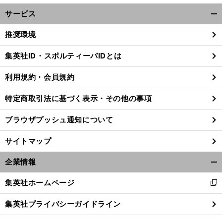
サービス
開
く/
推奨環境
閉
じ
集英社ID・スポルティーバIDとは
る
利用規約・会員規約
特定商取引法に基づく表示・その他の事項
ブラウザプッシュ通知について
サイトマップ
企業情報
開
く/
集英社ホームページ
新
閉
し
じ
集英社プライバシーガイドライン
い
る
ウ