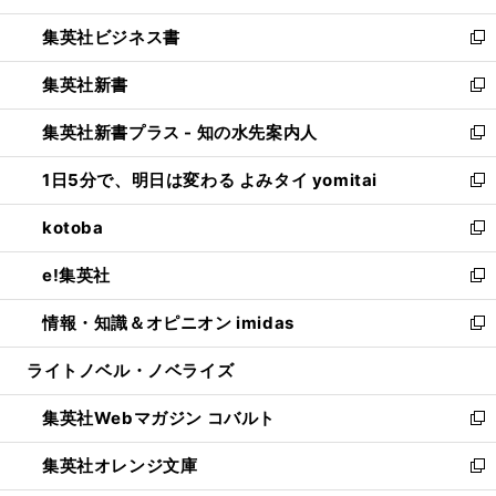
開
ウ
ン
し
集英社ビジネス書
く
で
ド
い
新
開
ウ
ウ
し
集英社新書
く
で
ィ
い
新
開
ン
ウ
し
集英社新書プラス - 知の水先案内人
く
ド
ィ
い
新
ウ
ン
ウ
し
1日5分で、明日は変わる よみタイ yomitai
で
ド
ィ
い
新
開
ウ
ン
ウ
し
kotoba
く
で
ド
ィ
い
新
開
ウ
ン
ウ
し
e!集英社
く
で
ド
ィ
い
新
開
ウ
ン
ウ
し
情報・知識＆オピニオン imidas
く
で
ド
ィ
い
新
開
ウ
ン
ウ
し
ライトノベル・ノベライズ
く
で
ド
ィ
い
開
ウ
ン
ウ
集英社Webマガジン コバルト
く
で
ド
ィ
新
開
ウ
ン
し
集英社オレンジ文庫
く
で
ド
い
新
開
ウ
ウ
し