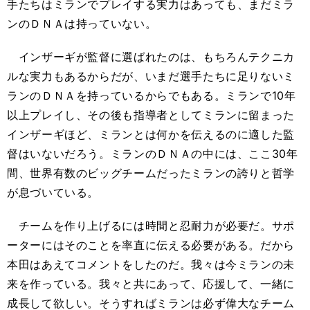
手たちはミランでプレイする実力はあっても、まだミラ
ンのＤＮＡは持っていない。
インザーギが監督に選ばれたのは、もちろんテクニカ
ルな実力もあるからだが、いまだ選手たちに足りないミ
ランのＤＮＡを持っているからでもある。ミランで10年
以上プレイし、その後も指導者としてミランに留まった
インザーギほど、ミランとは何かを伝えるのに適した監
督はいないだろう。ミランのＤＮＡの中には、ここ30年
間、世界有数のビッグチームだったミランの誇りと哲学
が息づいている。
チームを作り上げるには時間と忍耐力が必要だ。サポ
ーターにはそのことを率直に伝える必要がある。だから
本田はあえてコメントをしたのだ。我々は今ミランの未
来を作っている。我々と共にあって、応援して、一緒に
成長して欲しい。そうすればミランは必ず偉大なチーム