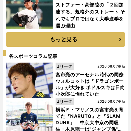
ストファー・高部陸の「２回加
速する」規格外のストレート そ
れでもプロではなく大学進学を
選ぶ理由
もっと見る
各スポーツコラム記事
Jリーグ
2026.08.07更新
宮市亮のアーセナル時代の同僚
ウォルコットは『ドラゴンボー
ル』が大好き ポドルスキは日向
小次郎に憧れていた
Jリーグ
2026.08.07更新
横浜Ｆ・マリノスの宮市亮を育
てた『NARUTO』と『SLAM
DUNK』 中京大中京の同級
生・木原龍一は"ジャンプ係"だ