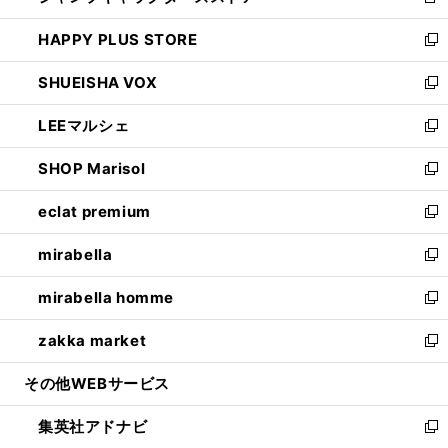
新
ン
ウ
し
HAPPY PLUS STORE
ド
ィ
い
新
ウ
ン
ウ
し
SHUEISHA VOX
で
ド
ィ
い
新
開
ウ
ン
ウ
し
LEEマルシェ
く
で
ド
ィ
い
新
開
ウ
ン
ウ
し
SHOP Marisol
く
で
ド
ィ
い
新
開
ウ
ン
ウ
し
eclat premium
く
で
ド
ィ
い
新
開
ウ
ン
ウ
し
mirabella
く
で
ド
ィ
い
新
開
ウ
ン
ウ
し
mirabella homme
く
で
ド
ィ
い
新
開
ウ
ン
ウ
し
zakka market
く
で
ド
ィ
い
新
開
ウ
ン
ウ
し
その他WEBサービス
く
で
ド
ィ
い
開
ウ
ン
ウ
集英社アドナビ
く
で
ド
ィ
新
開