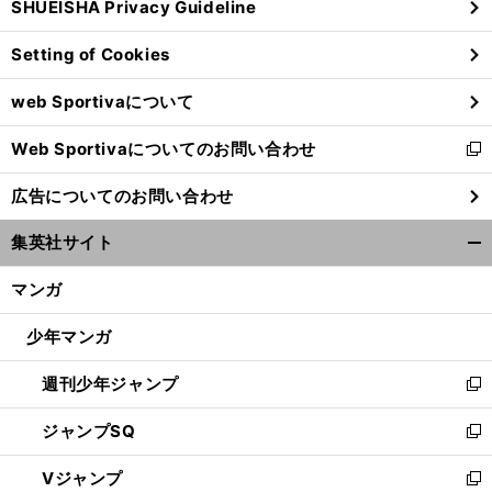
SHUEISHA Privacy Guideline
ィ
ン
Setting of Cookies
ド
ウ
web Sportivaについて
で
開
Web Sportivaについてのお問い合わせ
く
新
し
Ｃ
。
Ｌでチェルシーとドロー
苦肉の策が功を奏したパリＳＧ
広告についてのお問い合わせ
い
ウ
集英社サイト
ィ
開
ン
く/
マンガ
ド
閉
ウ
じ
少年マンガ
で
る
開
週刊少年ジャンプ
く
新
し
ジャンプSQ
い
新
ウ
し
Vジャンプ
ィ
い
新