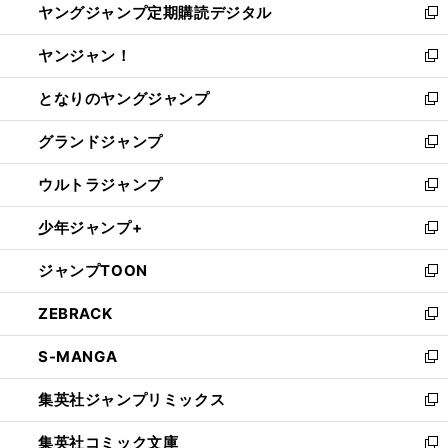
ヤングジャンプ定期購読デジタル
く
で
ド
い
新
開
ウ
ウ
し
ヤンジャン！
く
で
ィ
い
新
開
ン
ウ
し
となりのヤングジャンプ
く
ド
ィ
い
新
ウ
ン
ウ
し
グランドジャンプ
で
ド
ィ
い
新
開
ウ
ン
ウ
し
ウルトラジャンプ
く
で
ド
ィ
い
新
開
ウ
ン
ウ
し
少年ジャンプ+
く
で
ド
ィ
い
新
開
ウ
ン
ウ
し
ジャンプTOON
く
で
ド
ィ
い
新
開
ウ
ン
ウ
し
ZEBRACK
く
で
ド
ィ
い
新
開
ウ
ン
ウ
し
S-MANGA
く
で
ド
ィ
い
新
開
ウ
ン
ウ
し
集英社ジャンプリミックス
く
で
ド
ィ
い
新
開
ウ
ン
ウ
し
集英社コミック文庫
く
で
ド
ィ
い
新