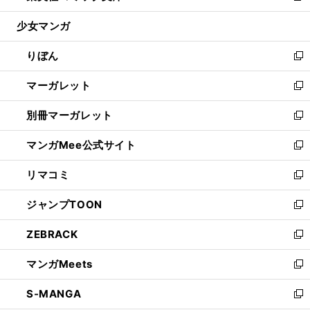
開
ウ
ン
ウ
し
少女マンガ
く
で
ド
ィ
い
開
ウ
ン
ウ
りぼん
く
で
ド
ィ
新
開
ウ
ン
し
マーガレット
く
で
ド
い
新
開
ウ
ウ
し
別冊マーガレット
く
で
ィ
い
新
開
ン
ウ
し
マンガMee公式サイト
く
ド
ィ
い
新
ウ
ン
ウ
し
リマコミ
で
ド
ィ
い
新
開
ウ
ン
ウ
し
ジャンプTOON
く
で
ド
ィ
い
新
開
ウ
ン
ウ
し
ZEBRACK
く
で
ド
ィ
い
新
開
ウ
ン
ウ
し
マンガMeets
く
で
ド
ィ
い
新
開
ウ
ン
ウ
し
S-MANGA
く
で
ド
ィ
い
新
開
ウ
ン