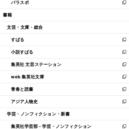
パラスポ
で
ド
ィ
い
新
開
ウ
ン
ウ
し
書籍
く
で
ド
ィ
い
開
ウ
ン
ウ
文芸・文庫・総合
く
で
ド
ィ
開
ウ
ン
すばる
く
で
ド
新
開
ウ
し
小説すばる
く
で
い
新
開
ウ
し
集英社 文芸ステーション
く
ィ
い
新
ン
ウ
し
web 集英社文庫
ド
ィ
い
新
ウ
ン
ウ
し
青春と読書
で
ド
ィ
い
新
開
ウ
ン
ウ
し
アジア人物史
く
で
ド
ィ
い
新
開
ウ
ン
ウ
し
学芸・ノンフィクション・新書
く
で
ド
ィ
い
開
ウ
ン
ウ
集英社学芸部 - 学芸・ノンフィクション
く
で
ド
ィ
新