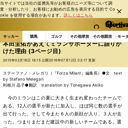
当サイトでは当社の提携先等がお客様のニーズ等について調
査・分析したり、お客様にお勧めの広告を表⽰する⽬的で Co
閉じ
okie を使⽤する場合があります。
詳しくはこちら
る
マイペ
web Sportiva (webスポルティーバ)
検索
メニュ
we
ー
サッカーの記事一覧
海外サッカー
海外サッカー
b
ジ
サッカー
競馬
ゴルフ
その他球技
その他競技
モー
ス
本田圭佑があえてミランサポーターに語りか
ポ
けた理由 (3ページ目)
ル
テ
2015年02月18日 16:15 公開
2016年07月12日 03:17 更新
ィ
ー
ステーファノ・メレガリ（『Forza Milan!』編集長）●文 text
バ
by Stefano Melegari
利根川 晶子●翻訳 translation by Tonegawa Akiko
今のミランはこの夏に大きく生まれ変わったチームで
ある。12人の選手が新たに加入し、ほぼ同じ数の選手が
出て行った。そして今また６人の新顔が入り、３人が去
った。つまりまだまだ建設中の新しいチームである。選