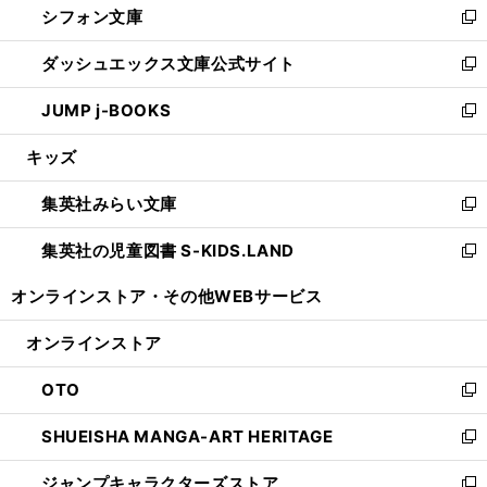
シフォン文庫
く
で
ィ
い
新
開
ン
ウ
し
ダッシュエックス文庫公式サイト
く
ド
ィ
い
新
ウ
ン
ウ
し
JUMP j-BOOKS
で
ド
ィ
い
新
開
ウ
ン
ウ
し
キッズ
く
で
ド
ィ
い
開
ウ
ン
ウ
集英社みらい文庫
く
で
ド
ィ
新
開
ウ
ン
し
集英社の児童図書 S-KIDS.LAND
く
で
ド
い
新
開
ウ
ウ
し
オンラインストア・
その他WEBサービス
く
で
ィ
い
開
ン
ウ
オンラインストア
く
ド
ィ
ウ
ン
OTO
で
ド
新
開
ウ
し
SHUEISHA MANGA-ART HERITAGE
く
で
い
新
開
ウ
し
ジャンプキャラクターズストア
く
ィ
い