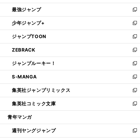
ン
ウ
し
最強ジャンプ
ド
ィ
い
新
ウ
ン
ウ
し
少年ジャンプ+
で
ド
ィ
い
新
開
ウ
ン
ウ
し
ジャンプTOON
く
で
ド
ィ
い
新
開
ウ
ン
ウ
し
ZEBRACK
く
で
ド
ィ
い
新
開
ウ
ン
ウ
し
ジャンプルーキー！
く
で
ド
ィ
い
新
開
ウ
ン
ウ
し
S-MANGA
く
で
ド
ィ
い
新
開
ウ
ン
ウ
し
集英社ジャンプリミックス
く
で
ド
ィ
い
新
開
ウ
ン
ウ
し
集英社コミック文庫
く
で
ド
ィ
い
新
開
ウ
ン
ウ
し
青年マンガ
く
で
ド
ィ
い
開
ウ
ン
ウ
週刊ヤングジャンプ
く
で
ド
ィ
新
開
ウ
ン
し