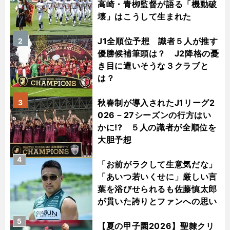
高崎・青栁監督が語る「機動破
壊」はこうして生まれた
J1全順位予想 識者５人が推す
2
優勝候補筆頭は？ J2降格の憂
き目に遭いそうな３クラブと
は？
秋春制が導入されたJ1リーグ2
3
026－27シーズンの行方はい
かに!? ５人の識者が全順位を
大胆予想
4
「お前がラクして生意気だな」
「あいつ若いくせに」厳しい言
葉を浴びせられるも佐藤慎太郎
が貫いた誇りとファンへの思い
5
【夏の甲子園2026】聖隷クリ