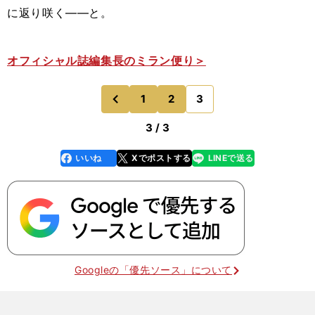
に返り咲く――と。
オフィシャル誌編集長のミラン便り＞
1
2
3
のページへ
前
3 / 3
いいね
Xでポストする
LINEで送る
line
faceboo
x
k
Googleの「優先ソース」について