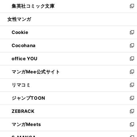
ウ
し
集英社コミック文庫
く
で
ド
ィ
い
新
開
ウ
ン
ウ
し
女性マンガ
く
で
ド
ィ
い
開
ウ
ン
ウ
Cookie
く
で
ド
ィ
新
開
ウ
ン
し
Cocohana
く
で
ド
い
新
開
ウ
ウ
し
office YOU
く
で
ィ
い
新
開
ン
ウ
し
マンガMee公式サイト
く
ド
ィ
い
新
ウ
ン
ウ
し
リマコミ
で
ド
ィ
い
新
開
ウ
ン
ウ
し
ジャンプTOON
く
で
ド
ィ
い
新
開
ウ
ン
ウ
し
ZEBRACK
く
で
ド
ィ
い
新
開
ウ
ン
ウ
し
マンガMeets
く
で
ド
ィ
い
新
開
ウ
ン
ウ
し