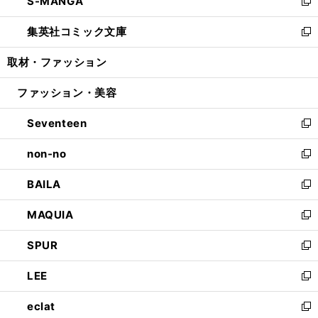
S-MANGA
く
で
ド
ィ
い
新
開
ウ
ン
ウ
し
集英社コミック文庫
く
で
ド
ィ
い
新
開
ウ
ン
ウ
し
取材・ファッション
く
で
ド
ィ
い
開
ウ
ン
ウ
ファッション・美容
く
で
ド
ィ
開
ウ
ン
Seventeen
く
で
ド
新
開
ウ
し
non-no
く
で
い
新
開
ウ
し
BAILA
く
ィ
い
新
ン
ウ
し
MAQUIA
ド
ィ
い
新
ウ
ン
ウ
し
SPUR
で
ド
ィ
い
新
開
ウ
ン
ウ
し
LEE
く
で
ド
ィ
い
新
開
ウ
ン
ウ
し
eclat
く
で
ド
ィ
い
新