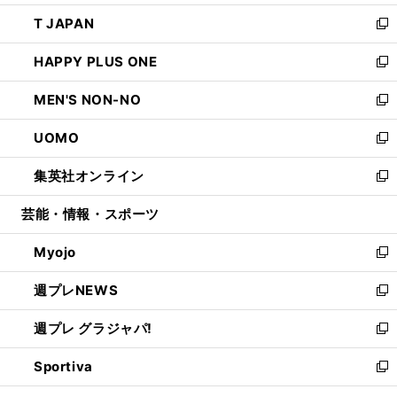
開
ウ
ン
ウ
し
T JAPAN
く
で
ド
ィ
い
新
開
ウ
ン
ウ
し
HAPPY PLUS ONE
く
で
ド
ィ
い
新
開
ウ
ン
ウ
し
MEN'S NON-NO
く
で
ド
ィ
い
新
開
ウ
ン
ウ
し
UOMO
く
で
ド
ィ
い
新
開
ウ
ン
ウ
し
集英社オンライン
く
で
ド
ィ
い
新
開
ウ
ン
ウ
し
芸能・情報・スポーツ
く
で
ド
ィ
い
開
ウ
ン
ウ
Myojo
く
で
ド
ィ
新
開
ウ
ン
し
週プレNEWS
く
で
ド
い
新
開
ウ
ウ
し
週プレ グラジャパ!
く
で
ィ
い
新
開
ン
ウ
し
Sportiva
く
ド
ィ
い
新
ウ
ン
ウ
し