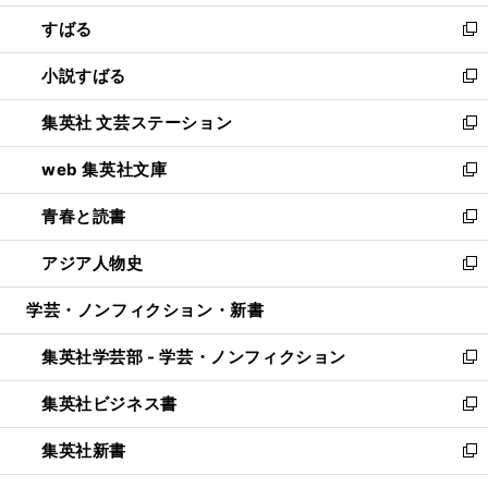
開
ウ
ン
すばる
く
で
ド
新
開
ウ
し
小説すばる
く
で
い
新
開
ウ
し
集英社 文芸ステーション
く
ィ
い
新
ン
ウ
し
web 集英社文庫
ド
ィ
い
新
ウ
ン
ウ
し
青春と読書
で
ド
ィ
い
新
開
ウ
ン
ウ
し
アジア人物史
く
で
ド
ィ
い
新
開
ウ
ン
ウ
し
学芸・ノンフィクション・新書
く
で
ド
ィ
い
開
ウ
ン
ウ
集英社学芸部 - 学芸・ノンフィクション
く
で
ド
ィ
新
開
ウ
ン
し
集英社ビジネス書
く
で
ド
い
新
開
ウ
ウ
し
集英社新書
く
で
ィ
い
新
開
ン
ウ
し