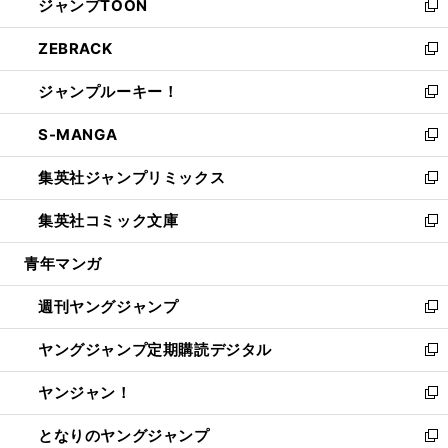
ジャンプTOON
く
で
ド
ィ
い
新
開
ウ
ン
ウ
し
ZEBRACK
く
で
ド
ィ
い
新
開
ウ
ン
ウ
し
ジャンプルーキー！
く
で
ド
ィ
い
新
開
ウ
ン
ウ
し
S-MANGA
く
で
ド
ィ
い
新
開
ウ
ン
ウ
し
集英社ジャンプリミックス
く
で
ド
ィ
い
新
開
ウ
ン
ウ
し
集英社コミック文庫
く
で
ド
ィ
い
新
開
ウ
ン
ウ
し
青年マンガ
く
で
ド
ィ
い
開
ウ
ン
ウ
週刊ヤングジャンプ
く
で
ド
ィ
新
開
ウ
ン
し
ヤングジャンプ定期購読デジタル
く
で
ド
い
新
開
ウ
ウ
し
ヤンジャン！
く
で
ィ
い
新
開
ン
ウ
し
となりのヤングジャンプ
く
ド
ィ
い
新