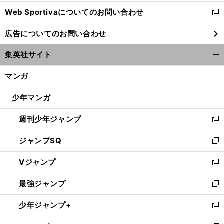
開
Web Sportivaについてのお問い合わせ
く
新
し
広告についてのお問い合わせ
い
ウ
集英社サイト
ィ
開
ン
く/
マンガ
ド
閉
ウ
じ
少年マンガ
で
る
開
週刊少年ジャンプ
く
新
し
ジャンプSQ
い
新
ウ
し
Vジャンプ
ィ
い
新
ン
ウ
し
最強ジャンプ
ド
ィ
い
新
ウ
ン
ウ
し
少年ジャンプ+
で
ド
ィ
い
新
開
ウ
ン
ウ
し