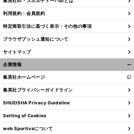
集英社ID・スポルティーバIDとは
る
利用規約・会員規約
特定商取引法に基づく表示・その他の事項
ブラウザプッシュ通知について
サイトマップ
企業情報
開
く/
集英社ホームページ
新
閉
し
じ
集英社プライバシーガイドライン
い
る
。
対
」
ウ
前
へ
SHUEISHA Privacy Guideline
ィ
ン
Setting of Cookies
ド
ウ
web Sportivaについて
で