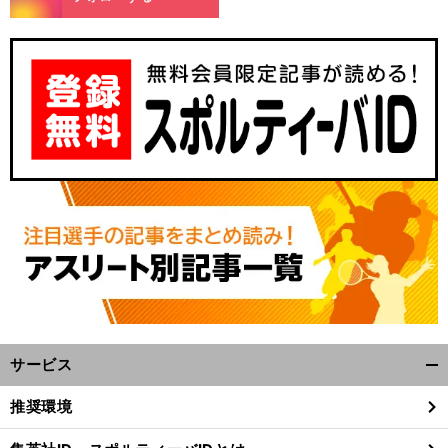
サービス
開
く/
推奨環境
閉
じ