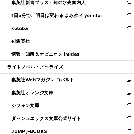
集英社新書プラス - 知の水先案内人
く
ド
ィ
い
新
ウ
ン
ウ
し
1日5分で、明日は変わる よみタイ yomitai
で
ド
ィ
い
新
開
ウ
ン
ウ
し
kotoba
く
で
ド
ィ
い
新
開
ウ
ン
ウ
し
e!集英社
く
で
ド
ィ
い
新
開
ウ
ン
ウ
し
情報・知識＆オピニオン imidas
く
で
ド
ィ
い
新
開
ウ
ン
ウ
し
ライトノベル・ノベライズ
く
で
ド
ィ
い
開
ウ
ン
ウ
集英社Webマガジン コバルト
く
で
ド
ィ
新
開
ウ
ン
し
集英社オレンジ文庫
く
で
ド
い
新
開
ウ
ウ
し
シフォン文庫
く
で
ィ
い
新
開
ン
ウ
し
ダッシュエックス文庫公式サイト
く
ド
ィ
い
新
ウ
ン
ウ
し
JUMP j-BOOKS
で
ド
ィ
い
新