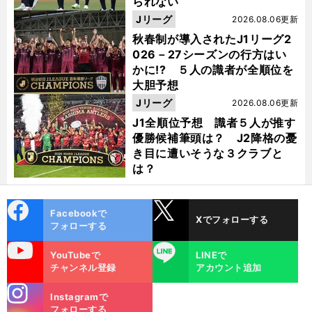
られない
Jリーグ
2026.08.06更新
秋春制が導入されたJ1リーグ2
026－27シーズンの行方はい
かに!? ５人の識者が全順位を
大胆予想
Jリーグ
2026.08.06更新
J1全順位予想 識者５人が推す
優勝候補筆頭は？ J2降格の憂
き目に遭いそうな３クラブと
は？
cebo
X
Facebookで
Xでフォローする
ok
フォローする
uTube
LINE
YouTubeで
LINEで
チャンネル登録
アカウント追加
stagra
Instagramで
m
フォローする