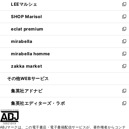
LEEマルシェ
く
で
ド
ィ
い
新
開
ウ
ン
ウ
し
SHOP Marisol
く
で
ド
ィ
い
新
開
ウ
ン
ウ
し
eclat premium
く
で
ド
ィ
い
新
開
ウ
ン
ウ
し
mirabella
く
で
ド
ィ
い
新
開
ウ
ン
ウ
し
mirabella homme
く
で
ド
ィ
い
新
開
ウ
ン
ウ
し
zakka market
く
で
ド
ィ
い
新
開
ウ
ン
ウ
し
その他WEBサービス
く
で
ド
ィ
い
開
ウ
ン
ウ
集英社アドナビ
く
で
ド
ィ
新
開
ウ
ン
し
集英社エディターズ・ラボ
く
で
ド
い
新
開
ウ
ウ
し
く
で
ィ
い
開
ン
ウ
ABJマークは、この電子書店・電子書籍配信サービスが、著作権者からコンテ
く
ド
ィ