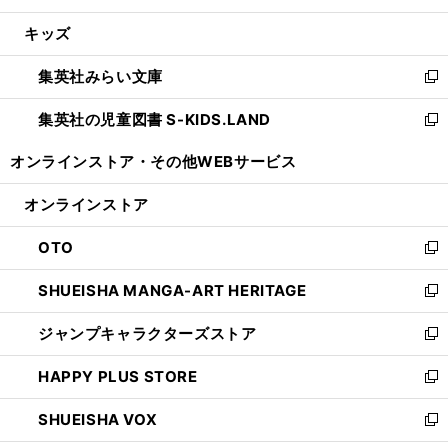
開
ウ
ン
ウ
し
キッズ
く
で
ド
ィ
い
開
ウ
ン
ウ
集英社みらい文庫
く
で
ド
ィ
新
開
ウ
ン
し
集英社の児童図書 S-KIDS.LAND
く
で
ド
い
新
開
ウ
ウ
し
オンラインストア・
その他WEBサービス
く
で
ィ
い
開
ン
ウ
オンラインストア
く
ド
ィ
ウ
ン
OTO
で
ド
新
開
ウ
し
SHUEISHA MANGA-ART HERITAGE
く
で
い
新
開
ウ
し
ジャンプキャラクターズストア
く
ィ
い
新
ン
ウ
し
HAPPY PLUS STORE
ド
ィ
い
新
ウ
ン
ウ
し
SHUEISHA VOX
で
ド
ィ
い
新
開
ウ
ン
ウ
し