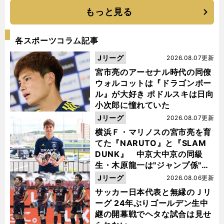
もっと見る
各スポーツコラム記事
Jリーグ
2026.08.07更新
宮市亮のアーセナル時代の同僚
ウォルコットは『ドラゴンボー
ル』が大好き ポドルスキは日向
小次郎に憧れていた
Jリーグ
2026.08.07更新
横浜Ｆ・マリノスの宮市亮を育
てた『NARUTO』と『SLAM
DUNK』 中京大中京の同級
生・木原龍一は"ジャンプ係"だ
った
Jリーグ
2026.08.06更新
サッカー日本代表と無縁のＪリ
ーグ 24年ぶりゴールデン生中
継の開幕戦でヘタな試合は見せ