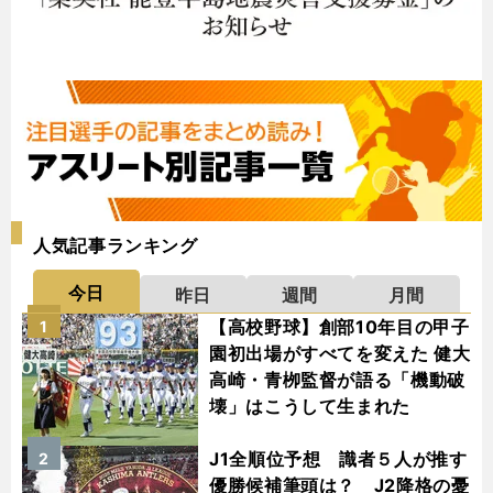
人気記事ランキング
今日
昨日
週間
月間
【高校野球】創部10年目の甲子
1
園初出場がすべてを変えた 健大
高崎・青栁監督が語る「機動破
壊」はこうして生まれた
J1全順位予想 識者５人が推す
2
優勝候補筆頭は？ J2降格の憂