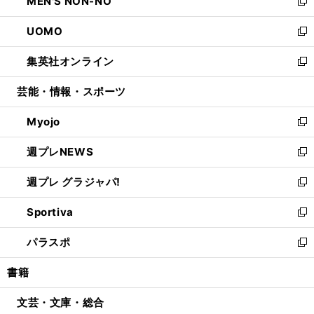
MEN'S NON-NO
く
で
ド
ィ
い
新
開
ウ
ン
ウ
し
UOMO
く
で
ド
ィ
い
新
開
ウ
ン
ウ
し
集英社オンライン
く
で
ド
ィ
い
新
開
ウ
ン
ウ
し
芸能・情報・スポーツ
く
で
ド
ィ
い
開
ウ
ン
ウ
Myojo
く
で
ド
ィ
新
開
ウ
ン
し
週プレNEWS
く
で
ド
い
新
開
ウ
ウ
し
週プレ グラジャパ!
く
で
ィ
い
新
開
ン
ウ
し
Sportiva
く
ド
ィ
い
新
ウ
ン
ウ
し
パラスポ
で
ド
ィ
い
新
開
ウ
ン
ウ
し
書籍
く
で
ド
ィ
い
開
ウ
ン
ウ
文芸・文庫・総合
く
で
ド
ィ