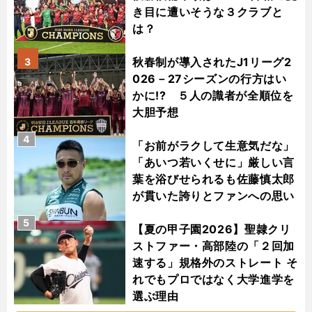
き目に遭いそうな３クラブと
は？
秋春制が導入されたJ1リーグ2
3
026－27シーズンの行方はい
かに!? ５人の識者が全順位を
大胆予想
4
「お前がラクして生意気だな」
「あいつ若いくせに」厳しい言
葉を浴びせられるも佐藤慎太郎
が貫いた誇りとファンへの思い
5
【夏の甲子園2026】聖隷クリ
ストファー・高部陸の「２回加
速する」規格外のストレート そ
れでもプロではなく大学進学を
選ぶ理由