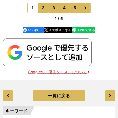
のみ。一方のチェルシーはアトレティコ・マドリー
次
1
2
3
4
5
のページへ
ドからエーススト
1 / 5
いいね
Xでポストする
LINEで送る
line
faceboo
x
k
Googleの「優先ソース」について
一覧に戻る
キーワード