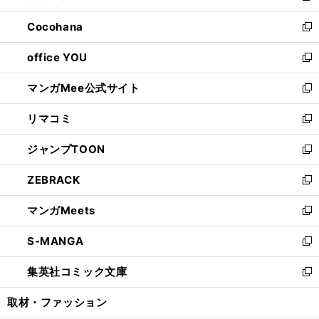
開
ウ
ン
し
Cocohana
く
で
ド
い
新
開
ウ
ウ
し
office YOU
く
で
ィ
い
新
開
ン
ウ
し
マンガMee公式サイト
く
ド
ィ
い
新
ウ
ン
ウ
し
リマコミ
で
ド
ィ
い
新
開
ウ
ン
ウ
し
ジャンプTOON
く
で
ド
ィ
い
新
開
ウ
ン
ウ
し
ZEBRACK
く
で
ド
ィ
い
新
開
ウ
ン
ウ
し
マンガMeets
く
で
ド
ィ
い
新
開
ウ
ン
ウ
し
S-MANGA
く
で
ド
ィ
い
新
開
ウ
ン
ウ
し
集英社コミック文庫
く
で
ド
ィ
い
新
開
ウ
ン
ウ
し
取材・ファッション
く
で
ド
ィ
い
開
ウ
ン