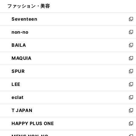
ウ
ファッション・美容
く
で
ド
ィ
開
ウ
ン
Seventeen
く
で
ド
新
開
ウ
し
non-no
く
で
い
新
開
ウ
し
BAILA
く
ィ
い
新
ン
ウ
し
MAQUIA
ド
ィ
い
新
ウ
ン
ウ
し
SPUR
で
ド
ィ
い
新
開
ウ
ン
ウ
し
LEE
く
で
ド
ィ
い
新
開
ウ
ン
ウ
し
eclat
く
で
ド
ィ
い
新
開
ウ
ン
ウ
し
T JAPAN
く
で
ド
ィ
い
新
開
ウ
ン
ウ
し
HAPPY PLUS ONE
く
で
ド
ィ
い
新
開
ウ
ン
ウ
し