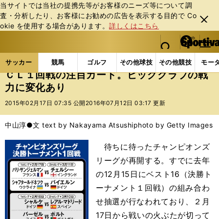
当サイトでは当社の提携先等がお客様のニーズ等について調
査・分析したり、お客様にお勧めの広告を表⽰する⽬的で Co
閉じ
okie を使⽤する場合があります。
詳しくはこちら
る
マイペ
web Sportiva (webスポルティーバ)
検索
メニュ
we
ー
サッカーの記事一覧
海外サッカー
海外サッカー
b
ジ
サッカー
競馬
ゴルフ
その他球技
その他競技
モー
ス
ＣＬ１回戦の注目カード。ビッグクラブの戦
ポ
力に変化あり
ル
テ
2015年02月17日 07:35 公開
2016年07月12日 03:17 更新
ィ
ー
中山淳●文 text by Nakayama Atsushi
photo by Getty Images
バ
待ちに待ったチャンピオンズ
リーグが再開する。すでに去年
の12月15日にベスト16（決勝ト
ーナメント１回戦）の組み合わ
せ抽選が行なわれており、２月
17日から戦いの火ぶたが切って