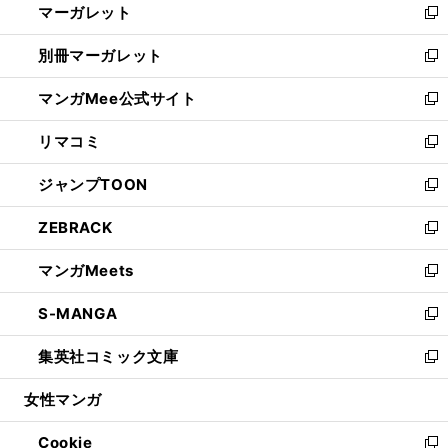
マーガレット
く
で
ド
い
新
開
ウ
ウ
し
別冊マーガレット
く
で
ィ
い
新
開
ン
ウ
し
マンガMee公式サイト
く
ド
ィ
い
新
ウ
ン
ウ
し
リマコミ
で
ド
ィ
い
新
開
ウ
ン
ウ
し
ジャンプTOON
く
で
ド
ィ
い
新
開
ウ
ン
ウ
し
ZEBRACK
く
で
ド
ィ
い
新
開
ウ
ン
ウ
し
マンガMeets
く
で
ド
ィ
い
新
開
ウ
ン
ウ
し
S-MANGA
く
で
ド
ィ
い
新
開
ウ
ン
ウ
し
集英社コミック文庫
く
で
ド
ィ
い
新
開
ウ
ン
ウ
し
女性マンガ
く
で
ド
ィ
い
開
ウ
ン
ウ
Cookie
く
で
ド
ィ
新