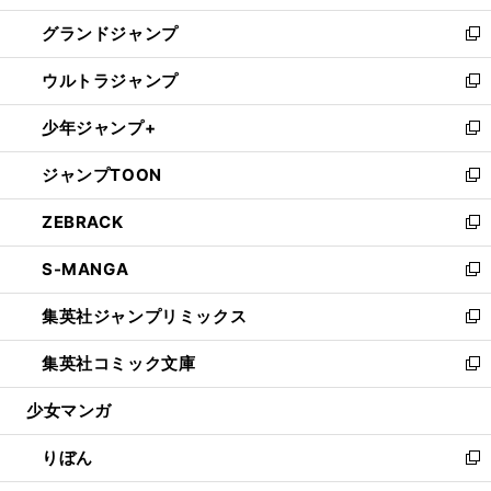
ウ
ン
ウ
し
グランドジャンプ
で
ド
ィ
い
新
開
ウ
ン
ウ
し
ウルトラジャンプ
く
で
ド
ィ
い
新
開
ウ
ン
ウ
し
少年ジャンプ+
く
で
ド
ィ
い
新
開
ウ
ン
ウ
し
ジャンプTOON
く
で
ド
ィ
い
新
開
ウ
ン
ウ
し
ZEBRACK
く
で
ド
ィ
い
新
開
ウ
ン
ウ
し
S-MANGA
く
で
ド
ィ
い
新
開
ウ
ン
ウ
し
集英社ジャンプリミックス
く
で
ド
ィ
い
新
開
ウ
ン
ウ
し
集英社コミック文庫
く
で
ド
ィ
い
新
開
ウ
ン
ウ
し
少女マンガ
く
で
ド
ィ
い
開
ウ
ン
ウ
りぼん
く
で
ド
ィ
新
開
ウ
ン
し