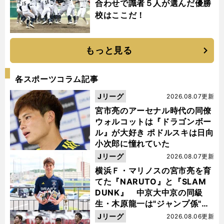
合わせで識者５人が選んだ優勝
校はここだ！
もっと見る
各スポーツコラム記事
Jリーグ
2026.08.07更新
宮市亮のアーセナル時代の同僚
ウォルコットは『ドラゴンボー
ル』が大好き ポドルスキは日向
小次郎に憧れていた
Jリーグ
2026.08.07更新
横浜Ｆ・マリノスの宮市亮を育
てた『NARUTO』と『SLAM
DUNK』 中京大中京の同級
生・木原龍一は"ジャンプ係"だ
った
Jリーグ
2026.08.06更新