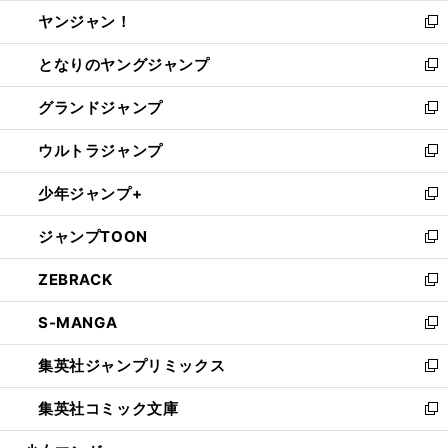
ウ
ウ
し
ヤンジャン！
く
で
ィ
い
新
開
ン
ウ
し
となりのヤングジャンプ
く
ド
ィ
い
新
ウ
ン
ウ
し
グランドジャンプ
で
ド
ィ
い
新
開
ウ
ン
ウ
し
ウルトラジャンプ
く
で
ド
ィ
い
新
開
ウ
ン
ウ
し
少年ジャンプ+
く
で
ド
ィ
い
新
開
ウ
ン
ウ
し
ジャンプTOON
く
で
ド
ィ
い
新
開
ウ
ン
ウ
し
ZEBRACK
く
で
ド
ィ
い
新
開
ウ
ン
ウ
し
S-MANGA
く
で
ド
ィ
い
新
開
ウ
ン
ウ
し
集英社ジャンプリミックス
く
で
ド
ィ
い
新
開
ウ
ン
ウ
し
集英社コミック文庫
く
で
ド
ィ
い
新
開
ウ
ン
ウ
し