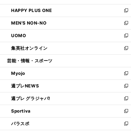
開
ウ
ン
ウ
し
HAPPY PLUS ONE
く
で
ド
ィ
い
新
開
ウ
ン
ウ
し
MEN'S NON-NO
く
で
ド
ィ
い
新
開
ウ
ン
ウ
し
UOMO
く
で
ド
ィ
い
新
開
ウ
ン
ウ
し
集英社オンライン
く
で
ド
ィ
い
新
開
ウ
ン
ウ
し
芸能・情報・スポーツ
く
で
ド
ィ
い
開
ウ
ン
ウ
Myojo
く
で
ド
ィ
新
開
ウ
ン
し
週プレNEWS
く
で
ド
い
新
開
ウ
ウ
し
週プレ グラジャパ!
く
で
ィ
い
新
開
ン
ウ
し
Sportiva
く
ド
ィ
い
新
ウ
ン
ウ
し
パラスポ
で
ド
ィ
い
新
開
ウ
ン
ウ
し