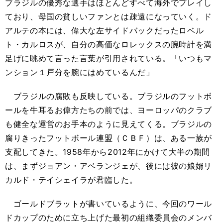
ブラジルの優秀な選手はほとんどすべて海外でプレイし
ており、母国の貧しいファンとは疎遠になっていく。ド
アルテの本には、偉大な左サイドバックだったロベル
ト・カルロスが、自分の高価なロレックスの腕時計を満
足げに眺めて言った言葉が引用されている。「いつもマ
ンション１戸分を腕にはめているんだ」
ブラジルの腐敗も反映している。ブラジルのフットボ
ールを牛耳るお偉方たちの前では、ヨーロッパのクラブ
も健全な運営のお手本のように見えてくる。ブラジルの
腐りきったフットボール連盟（ＣＢＦ）は、ある一族が
支配してきた。1958年から2012年にかけて大半の期間
は、まずジョアン・アベランジェが、後には彼の娘婿リ
カルド・テイシェイラが君臨した。
ゴールドブラットが書いているように、今回のワール
ドカップのために立ち上げた最初の組織委員会のメンバ