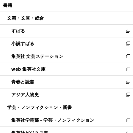
書籍
く
で
ド
ィ
い
開
ウ
ン
ウ
文芸・文庫・総合
く
で
ド
ィ
開
ウ
ン
すばる
く
で
ド
新
開
ウ
し
小説すばる
く
で
い
新
開
ウ
し
集英社 文芸ステーション
く
ィ
い
新
ン
ウ
し
web 集英社文庫
ド
ィ
い
新
ウ
ン
ウ
し
青春と読書
で
ド
ィ
い
新
開
ウ
ン
ウ
し
アジア人物史
く
で
ド
ィ
い
新
開
ウ
ン
ウ
し
学芸・ノンフィクション・新書
く
で
ド
ィ
い
開
ウ
ン
ウ
集英社学芸部 - 学芸・ノンフィクション
く
で
ド
ィ
新
開
ウ
ン
し
集英社ビジネス書
く
で