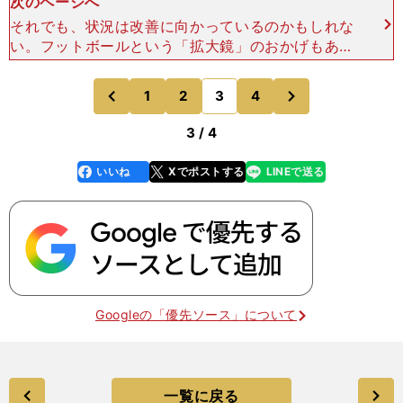
次のページへ
それでも、状況は改善に向かっているのかもしれな
い。フットボールという「拡大鏡」のおかげもあっ
て、ブラジルの悲惨な現状は世界に広くさらされる
ようになった。昨年のコンフェデレーションズカッ
次
1
2
3
4
のページへ
のページへ
プの期間中に行な
前
3 / 4
いいね
Xでポストする
LINEで送る
line
faceboo
x
k
Googleの「優先ソース」について
一覧に戻る