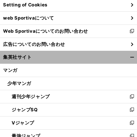
Setting of Cookies
ド
ウ
web Sportivaについて
で
開
Web Sportivaについてのお問い合わせ
く
新
し
広告についてのお問い合わせ
い
ウ
集英社サイト
ィ
開
ン
く/
マンガ
ド
閉
ウ
じ
少年マンガ
で
る
開
週刊少年ジャンプ
く
新
し
ジャンプSQ
い
新
ウ
し
Vジャンプ
ィ
い
新
ン
ウ
し
最強ジャンプ
ド
ィ
い