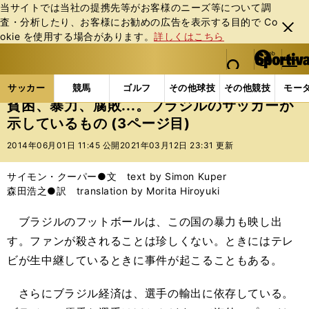
当サイトでは当社の提携先等がお客様のニーズ等について調
査・分析したり、お客様にお勧めの広告を表⽰する⽬的で Co
閉じ
okie を使⽤する場合があります。
詳しくはこちら
る
マイペ
web Sportiva (webスポルティーバ)
検索
メニュ
we
ー
サッカーの記事一覧
海外サッカー
サイモン・クー
b
ジ
サッカー
競馬
ゴルフ
その他球技
その他競技
モー
ス
貧困、暴力、腐敗...。ブラジルのサッカーが
ポ
示しているもの (3ページ目)
ル
テ
2014年06月01日 11:45 公開
2021年03月12日 23:31 更新
ィ
ー
サイモン・クーパー●文 text by Simon Kuper
バ
森田浩之●訳 translation by Morita Hiroyuki
ブラジルのフットボールは、この国の暴力も映し出
す。ファンが殺されることは珍しくない。ときにはテレ
ビが生中継しているときに事件が起こることもある。
さらにブラジル経済は、選手の輸出に依存している。