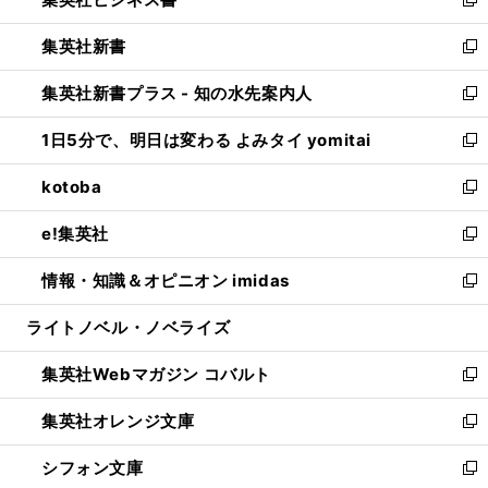
ド
い
新
開
ウ
ウ
し
集英社新書
く
で
ィ
い
新
開
ン
ウ
し
集英社新書プラス - 知の水先案内人
く
ド
ィ
い
新
ウ
ン
ウ
し
1日5分で、明日は変わる よみタイ yomitai
で
ド
ィ
い
新
開
ウ
ン
ウ
し
kotoba
く
で
ド
ィ
い
新
開
ウ
ン
ウ
し
e!集英社
く
で
ド
ィ
い
新
開
ウ
ン
ウ
し
情報・知識＆オピニオン imidas
く
で
ド
ィ
い
新
開
ウ
ン
ウ
し
ライトノベル・ノベライズ
く
で
ド
ィ
い
開
ウ
ン
ウ
集英社Webマガジン コバルト
く
で
ド
ィ
新
開
ウ
ン
し
集英社オレンジ文庫
く
で
ド
い
新
開
ウ
ウ
し
シフォン文庫
く
で
ィ
い
新