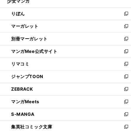
少女マンガ
く
で
ド
ィ
い
開
ウ
ン
ウ
りぼん
く
で
ド
ィ
新
開
ウ
ン
し
マーガレット
く
で
ド
い
新
開
ウ
ウ
し
別冊マーガレット
く
で
ィ
い
新
開
ン
ウ
し
マンガMee公式サイト
く
ド
ィ
い
新
ウ
ン
ウ
し
リマコミ
で
ド
ィ
い
新
開
ウ
ン
ウ
し
ジャンプTOON
く
で
ド
ィ
い
新
開
ウ
ン
ウ
し
ZEBRACK
く
で
ド
ィ
い
新
開
ウ
ン
ウ
し
マンガMeets
く
で
ド
ィ
い
新
開
ウ
ン
ウ
し
S-MANGA
く
で
ド
ィ
い
新
開
ウ
ン
ウ
し
集英社コミック文庫
く
で
ド
ィ
い
新