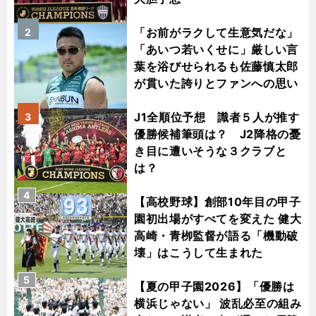
「お前がラクして生意気だな」
2
「あいつ若いくせに」厳しい言
葉を浴びせられるも佐藤慎太郎
が貫いた誇りとファンへの思い
J1全順位予想 識者５人が推す
3
優勝候補筆頭は？ J2降格の憂
き目に遭いそうな３クラブと
は？
4
【高校野球】創部10年目の甲子
園初出場がすべてを変えた 健大
高崎・青栁監督が語る「機動破
壊」はこうして生まれた
5
【夏の甲子園2026】「優勝は
横浜じゃない」 波乱必至の組み