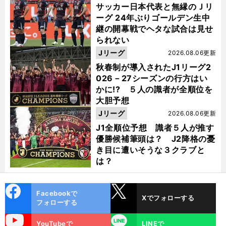
サッカー日本代表と無縁のＪリ
ーグ 24年ぶりゴールデン生中
継の開幕戦でヘタな試合は見せ
られない
Jリーグ
2026.08.06更新
秋春制が導入されたJ1リーグ2
026－27シーズンの行方はい
かに!? ５人の識者が全順位を
大胆予想
Jリーグ
2026.08.06更新
J1全順位予想 識者５人が推す
優勝候補筆頭は？ J2降格の憂
き目に遭いそうな３クラブと
は？
cebo
X
Facebookで
Xでフォローする
ok
フォローする
uTube
LINE
YouTubeで
LINEで