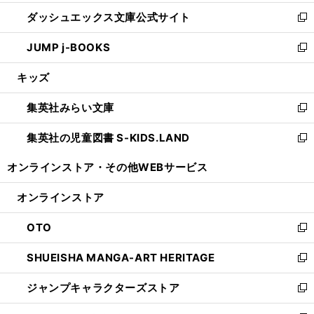
開
ン
ウ
し
ダッシュエックス文庫公式サイト
く
ド
ィ
い
新
ウ
ン
ウ
し
JUMP j-BOOKS
で
ド
ィ
い
新
開
ウ
ン
ウ
し
キッズ
く
で
ド
ィ
い
開
ウ
ン
ウ
集英社みらい文庫
く
で
ド
ィ
新
開
ウ
ン
し
集英社の児童図書 S-KIDS.LAND
く
で
ド
い
新
開
ウ
ウ
し
オンラインストア・
その他WEBサービス
く
で
ィ
い
開
ン
ウ
オンラインストア
く
ド
ィ
ウ
ン
OTO
で
ド
新
開
ウ
し
SHUEISHA MANGA-ART HERITAGE
く
で
い
新
開
ウ
し
ジャンプキャラクターズストア
く
ィ
い
新
ン
ウ
し