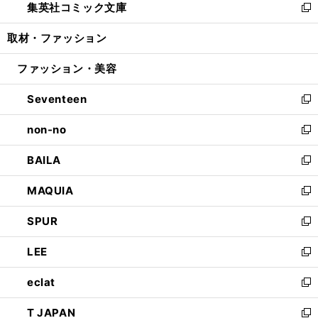
集英社コミック文庫
く
で
ド
ィ
い
新
開
ウ
ン
ウ
し
取材・ファッション
く
で
ド
ィ
い
開
ウ
ン
ウ
ファッション・美容
く
で
ド
ィ
開
ウ
ン
Seventeen
く
で
ド
新
開
ウ
し
non-no
く
で
い
新
開
ウ
し
BAILA
く
ィ
い
新
ン
ウ
し
MAQUIA
ド
ィ
い
新
ウ
ン
ウ
し
SPUR
で
ド
ィ
い
新
開
ウ
ン
ウ
し
LEE
く
で
ド
ィ
い
新
開
ウ
ン
ウ
し
eclat
く
で
ド
ィ
い
新
開
ウ
ン
ウ
し
T JAPAN
く
で
ド
ィ
い
新