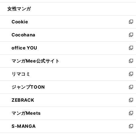
開
ウ
ン
ウ
し
女性マンガ
く
で
ド
ィ
い
開
ウ
ン
ウ
Cookie
く
で
ド
ィ
新
開
ウ
ン
し
Cocohana
く
で
ド
い
新
開
ウ
ウ
し
office YOU
く
で
ィ
い
新
開
ン
ウ
し
マンガMee公式サイト
く
ド
ィ
い
新
ウ
ン
ウ
し
リマコミ
で
ド
ィ
い
新
開
ウ
ン
ウ
し
ジャンプTOON
く
で
ド
ィ
い
新
開
ウ
ン
ウ
し
ZEBRACK
く
で
ド
ィ
い
新
開
ウ
ン
ウ
し
マンガMeets
く
で
ド
ィ
い
新
開
ウ
ン
ウ
し
S-MANGA
く
で
ド
ィ
い
新
開
ウ
ン
ウ
し