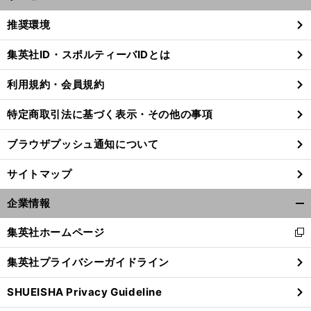
開
く/
推奨環境
閉
じ
集英社ID・スポルティーバIDとは
る
利用規約・会員規約
特定商取引法に基づく表示・その他の事項
ブラウザプッシュ通知について
サイトマップ
企業情報
開
く/
集英社ホームページ
新
閉
し
じ
前
集英社プライバシーガイドライン
へ
い
る
ウ
SHUEISHA Privacy Guideline
ィ
ン