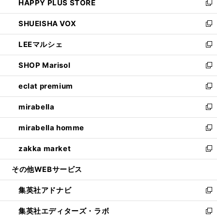
HAPPY PLUS STORE
ド
ィ
い
新
ウ
ン
ウ
し
SHUEISHA VOX
で
ド
ィ
い
新
開
ウ
ン
ウ
し
LEEマルシェ
く
で
ド
ィ
い
新
開
ウ
ン
ウ
し
SHOP Marisol
く
で
ド
ィ
い
新
開
ウ
ン
ウ
し
eclat premium
く
で
ド
ィ
い
新
開
ウ
ン
ウ
し
mirabella
く
で
ド
ィ
い
新
開
ウ
ン
ウ
し
mirabella homme
く
で
ド
ィ
い
新
開
ウ
ン
ウ
し
zakka market
く
で
ド
ィ
い
新
開
ウ
ン
ウ
し
その他WEBサービス
く
で
ド
ィ
い
開
ウ
ン
ウ
集英社アドナビ
く
で
ド
ィ
新
開
ウ
ン
し
集英社エディターズ・ラボ
く
で
ド
い
新