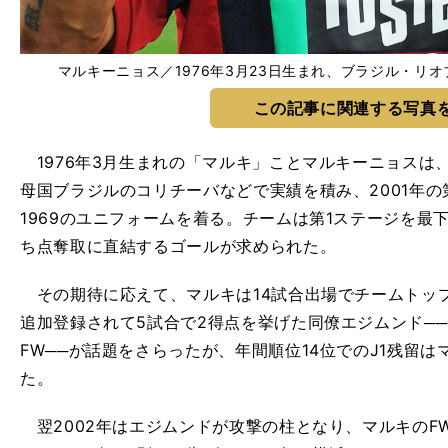
マルキーニョス／1976年3月23日生まれ、ブラジル・リオブリ
この記事に関連する写真
1976年3月生まれの「マルキ」ことマルキーニョスは、
母国ブラジルのコリチーバなどで実績を積み、2001年
1969のユニフォームを着る。チームは第1ステージを最
ち点奪取に直結するゴールが求められた。
その期待に応えて、マルキは14試合出場でチームトップ
追加登録されて5試合で2得点を挙げた同僚エジムンド─
FW──が話題をさらったが、年間順位14位でのJ1残留
た。
翌2002年はエジムンドが攻撃の柱となり、マルキのF