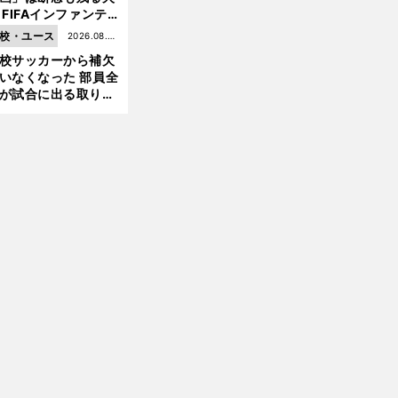
 FIFAインファンテ
ーノ会長体制に何が
校・ユース
2026.08.05
きているのか
校サッカーから補欠
更新
いなくなった 部員全
が試合に出る取り組
が進んでいる
選
、
ア
！
」