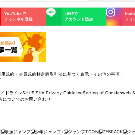
Instagra
LINE
YouTubeで
LINEで
Inst
m
チャンネル登録
アカウント追加
フォ
利用規約・会員規約
特定商取引法に基づく表示・その他の事項
プ
ガイドライン
SHUEISHA Privacy Guideline
Setting of Cookies
web 
告についてのお問い合わせ
プ
最強ジャンプ
少年ジャンプ+
ジャンプTOON
ZEBRACK
ジ
新
新
新
新
新