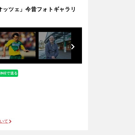
「オッツェ」今昔フォトギャラリ
前
へ
LINEで送る
ついて