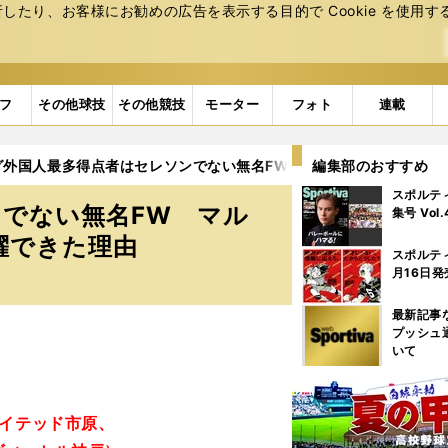
たり、お客様にお勧めの広告を表⽰する⽬的で Cookie を使⽤す
フ
その他球技
その他競技
モーター
フォト
連載
グ外国人最多得点者はセレソンでない無名FW マルキーニョスが15
編集部のおすすめ
スポルテ
でない無名FW マル
集号 Vol
躍できた理由
スポルテ
月16日発
最新記事
プッシュ
いて
ナイテッド市原、