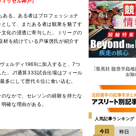
ヴィッセル神戸）
もある。ある者はプロフェッショナ
ンとして、またある者は観衆を魅了す
ー文化の浸透に寄与した。Ｊリーグの
ら取材を続けている戸塚啓氏が紹介す
ヴェルディ1969に加入すると、7つ
た。J1通算333試合出場はフィール
人最多にして歴代６位に食い込む。
のなかで、セレソンの経験を持たな
、明確な理由がある。
人気記事ランキング
今日
昨日