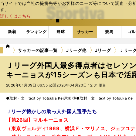
当サイトでは当社の提携先等がお客様のニーズ等について調査・分析し
web Sportiva (webスポルティーバ)
す。
詳しくはこちら
新着
ランキング
野球
サッカー
競馬
ゴル
we
サッカーの記事一覧
Jリーグ他
Jリーグ
Ｊリー
b
ス
Ｊリーグ外国人最多得点者はセレソン
ポ
ル
キーニョスが15シーズンも日本で活
テ
2026年01月09日 06:55 公開
2026年04月20日 12:31 更新
ィ
ー
バ
●取材・文 text by Totsuka Kei
戸塚 啓●取材・文 text by Totsuka Kei
Ｊリーグ懐かしの助っ人外国人選手たち
【第26回】マルキーニョス
（東京ヴェルディ1969、横浜Ｆ・マリノス、ジェフユ