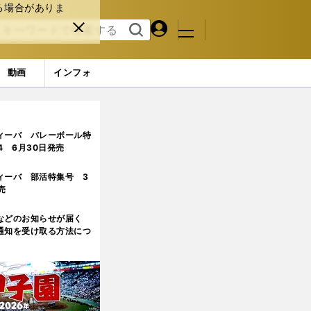
る場合がありま
マイペ
閉じ
検索
メニュ
ー
る
す
ジ
る
動画
インフォ
シーズンも日本で活躍できた理由
ィーバ バレーボール特
.4 6月30日発売
ィーバ 部活特集号 3
売
などのお知らせが届く
通知を受け取る方法につ