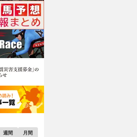
週間
月間