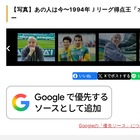
【写真】あの人は今〜1994年Ｊリーグ得点王
ー
へ
次
いいね
Xでポストする
line
faceboo
x
k
Googleの「優先ソース」に