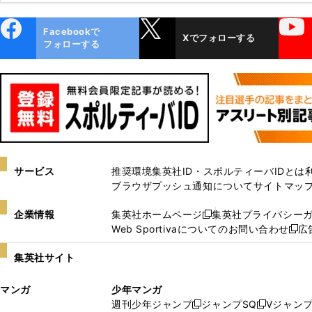
ebo
X
YouTube
Facebookで
Xでフォローする
ok
フォローする
サービス
推奨環境
集英社ID・スポルティーバIDとは
ブラウザプッシュ通知について
サイトマッ
企業情報
集英社ホームページ
集英社プライバシー
新
Web Sportivaについてのお問い合わせ
広
し
新
い
し
集英社サイト
ウ
い
ィ
ウ
マンガ
少年マンガ
ン
ィ
週刊少年ジャンプ
ジャンプSQ
Vジャン
ド
ン
新
新