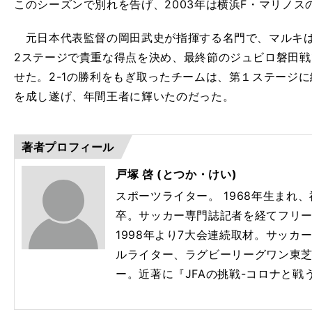
このシーズンで別れを告げ、2003年は横浜F・マリノス
元日本代表監督の岡田武史が指揮する名門で、マルキは
2ステージで貴重な得点を決め、最終節のジュビロ磐田
せた。2-1の勝利をもぎ取ったチームは、第１ステージ
を成し遂げ、年間王者に輝いたのだった。
著者プロフィール
戸塚 啓 (とつか・けい)
スポーツライター。 1968年生まれ
卒。サッカー専
門
誌記者を経てフリ
1998年より
7大会連続取材。サッカ
ー
ルライター、ラグビーリーグ
ワン東
ー。近著に『JFAの挑戦-コロナと戦
】
、
ス
」