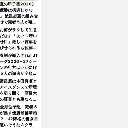
夏の甲子園2026】
優勝は横浜じゃな
」 波乱必至の組み合
せで識者５人が選ん
優勝校はここだ！
お前がラクして生意
だな」「あいつ若い
せに」厳しい言葉を
びせられるも佐藤慎
郎が貫いた誇りとフ
春制が導入されたJ1
ンへの思い
ーグ2026－27シー
ンの行方はいかに!?
５人の識者が全順位
大胆予想
野昌磨は本田真凜と
アイスダンスで新境
を切り開く 高橋大
の証言とも重なる課
と楽しさ
1全順位予想 識者５
が推す優勝候補筆頭
？ J2降格の憂き目
遭いそうな３クラブ