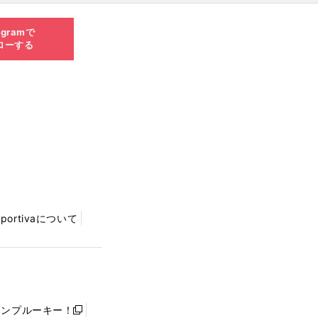
agramで
ローする
Sportivaについて
ャンプルーキー！
新