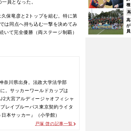
の一員となった。
種
ィ
高
久保竜彦と2トップを組む。特に第
起
高
戦では同点へ持ち込む一撃を決めてみ
が
員
に続いて完全優勝（両ステージ制覇）
み
、神奈川県出身。法政大学法学部
ーに。サッカーワールドカップは
J2大宮アルディージャオフィシャ
芝ブレイブルー
パス東京契約ライタ
う日本
サッカー』（小学館）
戸塚 啓の記事一覧