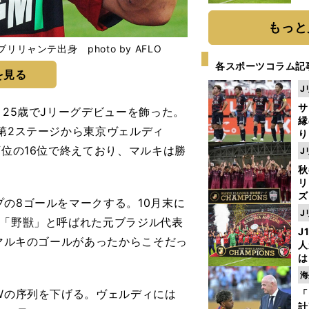
と
もっと
リャンテ出身 photo by AFLO
各スポーツコラム記
を見る
J
サ
25歳でJリーグデビューを飾った。
縁
の第2ステージから東京ヴェルディ
り
開
下位の16位で終えており、マルキは勝
J
見
秋
リ
ズ
の8ゴールをマークする。10月末に
J
─「野獣」と呼ばれた元ブラジル代表
を
J
はマルキのゴールがあったからこそだっ
人
は
に
海
と
Wの序列を下げる。ヴェルディには
「
計