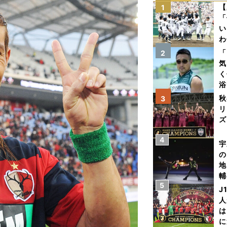
【
1
「
い
わ
だ
「
2
気
く
浴
太
秋
3
ァ
リ
ズ
4
を
宇
の
地
輔
5
題
J
人
は
に