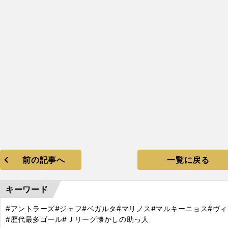
前の記事へ
一覧に戻る
キーワード
#アントラーズ
#ジェフ
#ベガルタ
#マリノス
#マルキーニョス
#ヴ
#歴代最多ゴール
#Ｊリーグ懐かしの助っ人