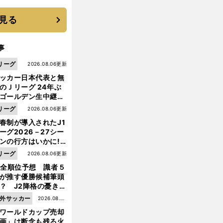
は？
見る
事
リーグ
2026.08.06更新
ッカー日本代表と無
のＪリーグ 24年ぶ
ゴールデン生中継の
幕戦でヘタな試合は
リーグ
2026.08.06更新
せられない
春制が導入されたJ1
ーグ2026－27シー
ンの行方はいかに!?
５人の識者が全順位
リーグ
2026.08.06更新
大胆予想
1全順位予想 識者５
が推す優勝候補筆頭
？ J2降格の憂き目
遭いそうな３クラブ
外サッカー
2026.08.05
は？
ワールドカップ売却
更新
画」は断念も残る火