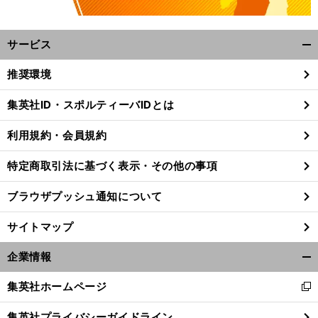
サービス
開
く/
推奨環境
閉
じ
集英社ID・スポルティーバIDとは
る
利用規約・会員規約
特定商取引法に基づく表示・その他の事項
ブラウザプッシュ通知について
サイトマップ
企業情報
開
く/
集英社ホームページ
新
閉
し
じ
集英社プライバシーガイドライン