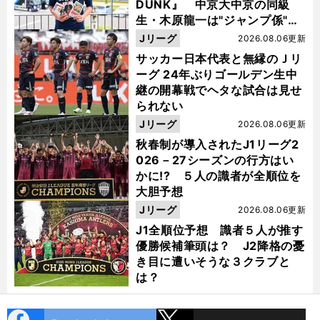
DUNK』 中京大中京の同級
生・木原龍一は"ジャンプ係"だ
った
Jリーグ
2026.08.06更新
サッカー日本代表と無縁のＪリ
ーグ 24年ぶりゴールデン生中
継の開幕戦でヘタな試合は見せ
られない
Jリーグ
2026.08.06更新
秋春制が導入されたJ1リーグ2
026－27シーズンの行方はい
かに!? ５人の識者が全順位を
大胆予想
Jリーグ
2026.08.06更新
J1全順位予想 識者５人が推す
優勝候補筆頭は？ J2降格の憂
き目に遭いそうな３クラブと
は？
cebo
X