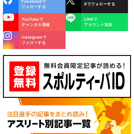
Facebookで
Xでフォローする
ok
フォローする
uTube
LINE
YouTubeで
LINEで
チャンネル登録
アカウント追加
stagra
Instagramで
m
フォローする
】
悔
」
Ｊ
リーグ外国人最多得点者はセレソンでない無名FW マルキーニョスが15シーズンも日本で活躍できた理由
J2