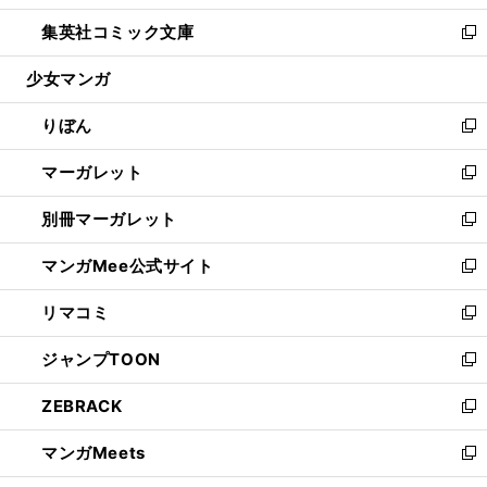
開
ウ
ン
ウ
し
集英社コミック文庫
く
で
ド
ィ
い
新
開
ウ
ン
ウ
し
少女マンガ
く
で
ド
ィ
い
開
ウ
ン
ウ
りぼん
く
で
ド
ィ
新
開
ウ
ン
し
マーガレット
く
で
ド
い
新
開
ウ
ウ
し
別冊マーガレット
く
で
ィ
い
新
開
ン
ウ
し
マンガMee公式サイト
く
ド
ィ
い
新
ウ
ン
ウ
し
リマコミ
で
ド
ィ
い
新
開
ウ
ン
ウ
し
ジャンプTOON
く
で
ド
ィ
い
新
開
ウ
ン
ウ
し
ZEBRACK
く
で
ド
ィ
い
新
開
ウ
ン
ウ
し
マンガMeets
く
で
ド
ィ
い
新
開
ウ
ン
ウ
し