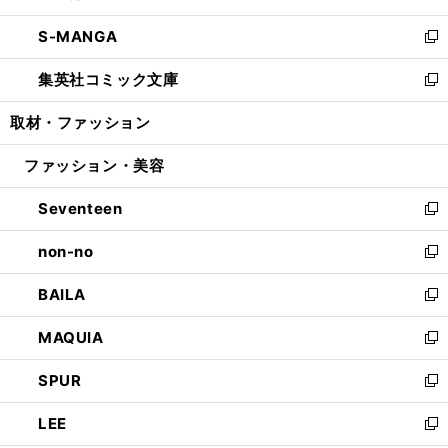
開
ウ
ン
ウ
し
S-MANGA
く
で
ド
ィ
い
新
開
ウ
ン
ウ
し
集英社コミック文庫
く
で
ド
ィ
い
新
開
ウ
ン
ウ
し
取材・ファッション
く
で
ド
ィ
い
開
ウ
ン
ウ
ファッション・美容
く
で
ド
ィ
開
ウ
ン
Seventeen
く
で
ド
新
開
ウ
し
non-no
く
で
い
新
開
ウ
し
BAILA
く
ィ
い
新
ン
ウ
し
MAQUIA
ド
ィ
い
新
ウ
ン
ウ
し
SPUR
で
ド
ィ
い
新
開
ウ
ン
ウ
し
LEE
く
で
ド
ィ
い
新
開
ウ
ン
ウ