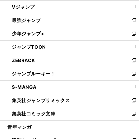
ウ
し
Vジャンプ
ィ
い
新
ン
ウ
し
最強ジャンプ
ド
ィ
い
新
ウ
ン
ウ
し
少年ジャンプ+
で
ド
ィ
い
新
開
ウ
ン
ウ
し
ジャンプTOON
く
で
ド
ィ
い
新
開
ウ
ン
ウ
し
ZEBRACK
く
で
ド
ィ
い
新
開
ウ
ン
ウ
し
ジャンプルーキー！
く
で
ド
ィ
い
新
開
ウ
ン
ウ
し
S-MANGA
く
で
ド
ィ
い
新
開
ウ
ン
ウ
し
集英社ジャンプリミックス
く
で
ド
ィ
い
新
開
ウ
ン
ウ
し
集英社コミック文庫
く
で
ド
ィ
い
新
開
ウ
ン
ウ
し
青年マンガ
く
で
ド
ィ
い
開
ウ
ン
ウ