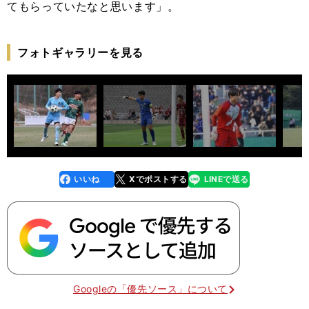
てもらっていたなと思います」。
フォトギャラリーを見る
いいね
Xでポストする
LINEで送る
line
faceboo
x
k
Googleの「優先ソース」について