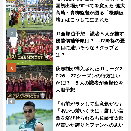
園初出場がすべてを変えた 健大
高崎・青栁監督が語る「機動破
壊」はこうして生まれた
J1全順位予想 識者５人が推す
2
優勝候補筆頭は？ J2降格の憂
き目に遭いそうな３クラブと
は？
秋春制が導入されたJ1リーグ2
3
026－27シーズンの行方はい
かに!? ５人の識者が全順位を
大胆予想
4
「お前がラクして生意気だな」
「あいつ若いくせに」厳しい言
葉を浴びせられるも佐藤慎太郎
が貫いた誇りとファンへの思い