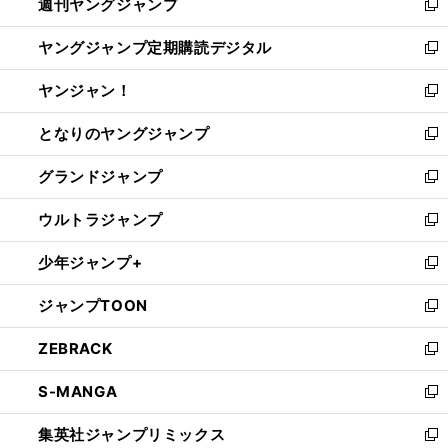
週刊ヤングジャンプ
く
で
ド
ィ
新
開
ウ
ン
し
ヤングジャンプ定期購読デジタル
く
で
ド
い
新
開
ウ
ウ
し
ヤンジャン！
く
で
ィ
い
新
開
ン
ウ
し
となりのヤングジャンプ
く
ド
ィ
い
新
ウ
ン
ウ
し
グランドジャンプ
で
ド
ィ
い
新
開
ウ
ン
ウ
し
ウルトラジャンプ
く
で
ド
ィ
い
新
開
ウ
ン
ウ
し
少年ジャンプ+
く
で
ド
ィ
い
新
開
ウ
ン
ウ
し
ジャンプTOON
く
で
ド
ィ
い
新
開
ウ
ン
ウ
し
ZEBRACK
く
で
ド
ィ
い
新
開
ウ
ン
ウ
し
S-MANGA
く
で
ド
ィ
い
新
開
ウ
ン
ウ
し
集英社ジャンプリミックス
く
で
ド
ィ
い
新