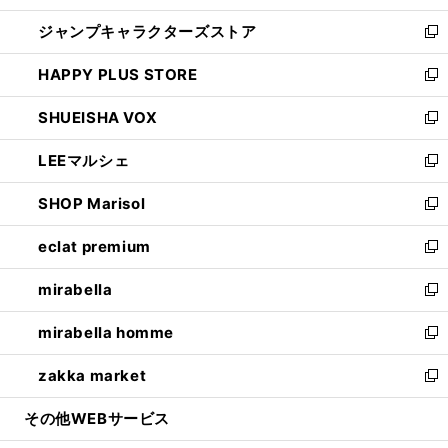
開
ウ
し
ジャンプキャラクターズストア
く
ィ
い
新
ン
ウ
し
HAPPY PLUS STORE
ド
ィ
い
新
ウ
ン
ウ
し
SHUEISHA VOX
で
ド
ィ
い
新
開
ウ
ン
ウ
し
LEEマルシェ
く
で
ド
ィ
い
新
開
ウ
ン
ウ
し
SHOP Marisol
く
で
ド
ィ
い
新
開
ウ
ン
ウ
し
eclat premium
く
で
ド
ィ
い
新
開
ウ
ン
ウ
し
mirabella
く
で
ド
ィ
い
新
開
ウ
ン
ウ
し
mirabella homme
く
で
ド
ィ
い
新
開
ウ
ン
ウ
し
zakka market
く
で
ド
ィ
い
新
開
ウ
ン
ウ
し
その他WEBサービス
く
で
ド
ィ
い
開
ウ
ン
ウ