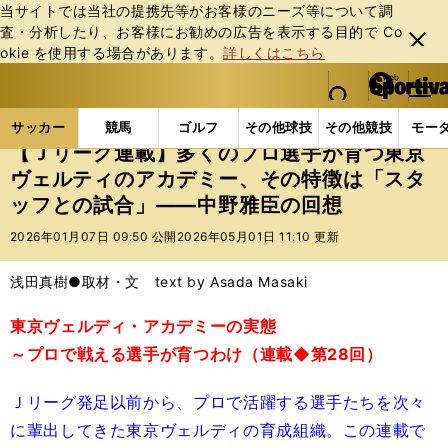
当サイトでは当社の提携先等がお客様のニーズ等について調
査・分析したり、お客様にお勧めの広告を表⽰する⽬的で Co
閉じ
okie を使⽤する場合があります。
詳しくはこちら
る
マイペ
web Sportiva (webスポルティーバ)
検索
メニュ
we
ー
サッカーの記事一覧
Jリーグ他
Jリーグ
【Ｊリ
b
ジ
サッカー
競馬
ゴルフ
その他球技
その他競技
モー
ス
【Ｊリーグ連載】多くのプロ選手が育つ東京
ポ
ヴェルティのアカデミー、その特徴は「スタ
ル
ッフとの試合」――中野雅臣の回想
テ
ィ
2026年01月07日 09:50 公開
2026年05月01日 11:10 更新
ー
バ
浅田真樹●取材・文 text by Asada Masaki
東京ヴェルディ・アカデミーの実態
～プロで戦える選手が育つわけ（連載◆第28回）
Ｊリーグ発足以前から、プロで活躍する選手たちを次々
に輩出してきた東京ヴェルディの育成組織。この連載で