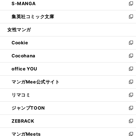
S-MANGA
く
で
ド
ィ
い
新
開
ウ
ン
ウ
し
集英社コミック文庫
く
で
ド
ィ
い
新
開
ウ
ン
ウ
し
女性マンガ
く
で
ド
ィ
い
開
ウ
ン
ウ
Cookie
く
で
ド
ィ
新
開
ウ
ン
し
Cocohana
く
で
ド
い
新
開
ウ
ウ
し
office YOU
く
で
ィ
い
新
開
ン
ウ
し
マンガMee公式サイト
く
ド
ィ
い
新
ウ
ン
ウ
し
リマコミ
で
ド
ィ
い
新
開
ウ
ン
ウ
し
ジャンプTOON
く
で
ド
ィ
い
新
開
ウ
ン
ウ
し
ZEBRACK
く
で
ド
ィ
い
新
開
ウ
ン
ウ
し
マンガMeets
く
で
ド
ィ
い
新