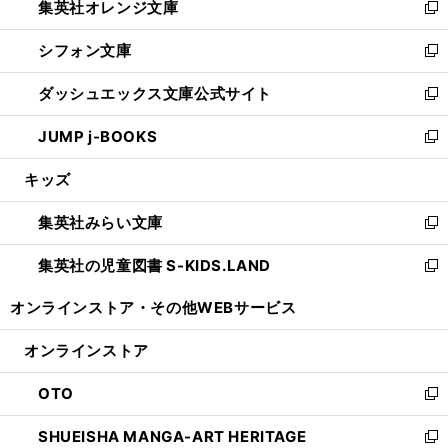
集英社オレンジ文庫
く
で
ド
い
新
開
ウ
ウ
し
シフォン文庫
く
で
ィ
い
新
開
ン
ウ
し
ダッシュエックス文庫公式サイト
く
ド
ィ
い
新
ウ
ン
ウ
し
JUMP j-BOOKS
で
ド
ィ
い
新
開
ウ
ン
ウ
し
キッズ
く
で
ド
ィ
い
開
ウ
ン
ウ
集英社みらい文庫
く
で
ド
ィ
新
開
ウ
ン
し
集英社の児童図書 S-KIDS.LAND
く
で
ド
い
新
開
ウ
ウ
し
オンラインストア・
その他WEBサービス
く
で
ィ
い
開
ン
ウ
オンラインストア
く
ド
ィ
ウ
ン
OTO
で
ド
新
開
ウ
し
SHUEISHA MANGA-ART HERITAGE
く
で
い
新