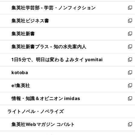
開
ウ
ン
ウ
集英社学芸部 - 学芸・ノンフィクション
く
で
ド
ィ
新
開
ウ
ン
し
集英社ビジネス書
く
で
ド
い
新
開
ウ
ウ
し
集英社新書
く
で
ィ
い
新
開
ン
ウ
し
集英社新書プラス - 知の水先案内人
く
ド
ィ
い
新
ウ
ン
ウ
し
1日5分で、明日は変わる よみタイ yomitai
で
ド
ィ
い
新
開
ウ
ン
ウ
し
kotoba
く
で
ド
ィ
い
新
開
ウ
ン
ウ
し
e!集英社
く
で
ド
ィ
い
新
開
ウ
ン
ウ
し
情報・知識＆オピニオン imidas
く
で
ド
ィ
い
新
開
ウ
ン
ウ
し
ライトノベル・ノベライズ
く
で
ド
ィ
い
開
ウ
ン
ウ
集英社Webマガジン コバルト
く
で
ド
ィ
新
開
ウ
ン
し