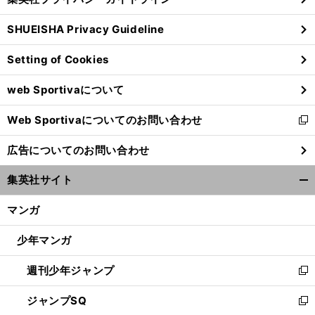
い
る
ウ
SHUEISHA Privacy Guideline
ィ
ン
Setting of Cookies
ド
ウ
web Sportivaについて
で
開
Web Sportivaについてのお問い合わせ
く
新
し
広告についてのお問い合わせ
い
ウ
集英社サイト
ィ
開
ン
く/
マンガ
ド
閉
ウ
じ
少年マンガ
で
る
開
週刊少年ジャンプ
く
新
し
ジャンプSQ
い
新