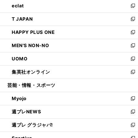
し
eclat
く
で
ド
ィ
い
新
開
ウ
ン
ウ
し
T JAPAN
く
で
ド
ィ
い
新
開
ウ
ン
ウ
し
HAPPY PLUS ONE
く
で
ド
ィ
い
新
開
ウ
ン
ウ
し
MEN'S NON-NO
く
で
ド
ィ
い
新
開
ウ
ン
ウ
し
UOMO
く
で
ド
ィ
い
新
開
ウ
ン
ウ
し
集英社オンライン
く
で
ド
ィ
い
新
開
ウ
ン
ウ
し
芸能・情報・スポーツ
く
で
ド
ィ
い
開
ウ
ン
ウ
Myojo
く
で
ド
ィ
新
開
ウ
ン
し
週プレNEWS
く
で
ド
い
新
開
ウ
ウ
し
週プレ グラジャパ!
く
で
ィ
い
新
開
ン
ウ
し
く