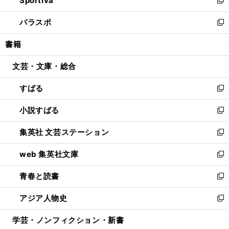
Sportiva
ド
ィ
い
新
ウ
ン
ウ
し
パラスポ
で
ド
ィ
い
新
開
ウ
ン
ウ
し
書籍
く
で
ド
ィ
い
開
ウ
ン
ウ
文芸・文庫・総合
く
で
ド
ィ
開
ウ
ン
すばる
く
で
ド
新
開
ウ
し
小説すばる
く
で
い
新
開
ウ
し
集英社 文芸ステーション
く
ィ
い
新
ン
ウ
し
web 集英社文庫
ド
ィ
い
新
ウ
ン
ウ
し
青春と読書
で
ド
ィ
い
新
開
ウ
ン
ウ
し
アジア人物史
く
で
ド
ィ
い
新
開
ウ
ン
ウ
し
学芸・ノンフィクション・新書
く
で
ド
ィ
い