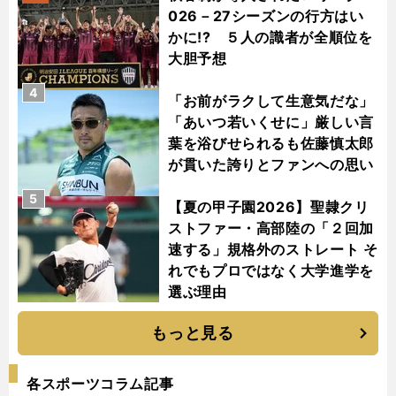
026－27シーズンの行方はい
かに!? ５人の識者が全順位を
大胆予想
4
「お前がラクして生意気だな」
「あいつ若いくせに」厳しい言
葉を浴びせられるも佐藤慎太郎
が貫いた誇りとファンへの思い
5
【夏の甲子園2026】聖隷クリ
ストファー・高部陸の「２回加
速する」規格外のストレート そ
れでもプロではなく大学進学を
選ぶ理由
もっと見る
各スポーツコラム記事