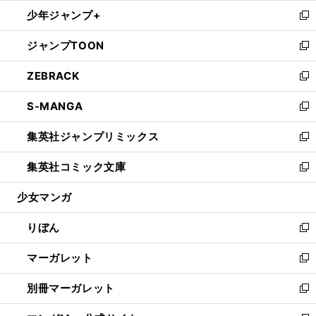
ウ
ン
ウ
し
少年ジャンプ+
く
で
ド
ィ
い
新
開
ウ
ン
ウ
し
ジャンプTOON
く
で
ド
ィ
い
新
開
ウ
ン
ウ
し
ZEBRACK
く
で
ド
ィ
い
新
開
ウ
ン
ウ
し
S-MANGA
く
で
ド
ィ
い
新
開
ウ
ン
ウ
し
集英社ジャンプリミックス
く
で
ド
ィ
い
新
開
ウ
ン
ウ
し
集英社コミック文庫
く
で
ド
ィ
い
新
開
ウ
ン
ウ
し
少女マンガ
く
で
ド
ィ
い
開
ウ
ン
ウ
りぼん
く
で
ド
ィ
新
開
ウ
ン
し
マーガレット
く
で
ド
い
新
開
ウ
ウ
し
別冊マーガレット
く
で
ィ
い
新
開
ン
ウ
し