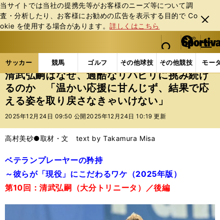
当サイトでは当社の提携先等がお客様のニーズ等について調
査・分析したり、お客様にお勧めの広告を表⽰する⽬的で Co
閉じ
okie を使⽤する場合があります。
詳しくはこちら
る
マイペ
web Sportiva (webスポルティーバ)
検索
メニュ
we
ー
サッカーの記事一覧
Jリーグ他
Jリーグ
清武弘
b
ジ
サッカー
競馬
ゴルフ
その他球技
その他競技
モー
ス
清武弘嗣はなぜ、過酷なリハビリに挑み続け
ポ
るのか 「温かい応援に甘んじず、結果で応
ル
える姿を取り戻さなきゃいけない」
テ
ィ
2025年12月24日 09:50 公開
2025年12月24日 10:19 更新
ー
バ
高村美砂●取材・文 text by Takamura Misa
ベテランプレーヤーの矜持
～彼らが「現役」にこだわるワケ（2025年版）
第10回：清武弘嗣（大分トリニータ）／後編