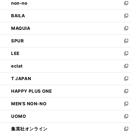
non-no
く
で
い
新
開
ウ
し
BAILA
く
ィ
い
新
ン
ウ
し
MAQUIA
ド
ィ
い
新
ウ
ン
ウ
し
SPUR
で
ド
ィ
い
新
開
ウ
ン
ウ
し
LEE
く
で
ド
ィ
い
新
開
ウ
ン
ウ
し
eclat
く
で
ド
ィ
い
新
開
ウ
ン
ウ
し
T JAPAN
く
で
ド
ィ
い
新
開
ウ
ン
ウ
し
HAPPY PLUS ONE
く
で
ド
ィ
い
新
開
ウ
ン
ウ
し
MEN'S NON-NO
く
で
ド
ィ
い
新
開
ウ
ン
ウ
し
UOMO
く
で
ド
ィ
い
新
開
ウ
ン
ウ
し
集英社オンライン
く
で
ド
ィ
い
新