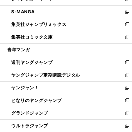
新
開
ウ
ン
ウ
し
S-MANGA
く
で
ド
ィ
い
新
開
ウ
ン
ウ
し
集英社ジャンプリミックス
く
で
ド
ィ
い
新
開
ウ
ン
ウ
し
集英社コミック文庫
く
で
ド
ィ
い
新
開
ウ
ン
ウ
し
青年マンガ
く
で
ド
ィ
い
開
ウ
ン
ウ
週刊ヤングジャンプ
く
で
ド
ィ
新
開
ウ
ン
し
ヤングジャンプ定期購読デジタル
く
で
ド
い
新
開
ウ
ウ
し
ヤンジャン！
く
で
ィ
い
新
開
ン
ウ
し
となりのヤングジャンプ
く
ド
ィ
い
新
ウ
ン
ウ
し
グランドジャンプ
で
ド
ィ
い
新
開
ウ
ン
ウ
し
ウルトラジャンプ
く
で
ド
ィ
い
新
開