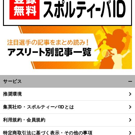
絶
」
前
へ
サービス
開
く/
推奨環境
閉
じ
集英社ID・スポルティーバIDとは
る
利用規約・会員規約
特定商取引法に基づく表示・その他の事項