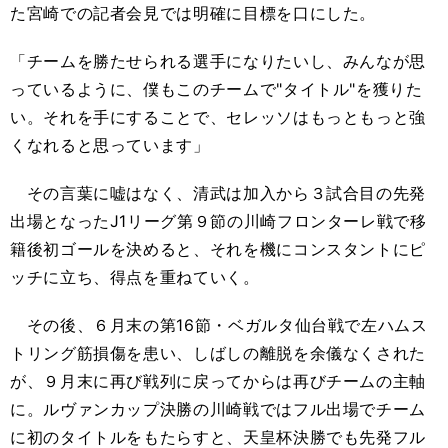
た宮崎での記者会見では明確に目標を口にした。
「チームを勝たせられる選手になりたいし、みんなが思
っているように、僕もこのチームで"タイトル"を獲りた
い。それを手にすることで、セレッソはもっともっと強
くなれると思っています」
その言葉に嘘はなく、清武は加入から３試合目の先発
出場となったJ1リーグ第９節の川崎フロンターレ戦で移
籍後初ゴールを決めると、それを機にコンスタントにピ
ッチに立ち、得点を重ねていく。
その後、６月末の第16節・ベガルタ仙台戦で左ハムス
トリング筋損傷を患い、しばしの離脱を余儀なくされた
が、９月末に再び戦列に戻ってからは再びチームの主軸
に。ルヴァンカップ決勝の川崎戦ではフル出場でチーム
に初のタイトルをもたらすと、天皇杯決勝でも先発フル