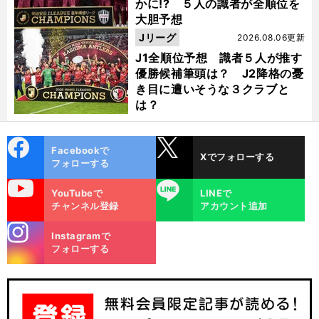
かに!? ５人の識者が全順位を
大胆予想
Jリーグ
2026.08.06更新
J1全順位予想 識者５人が推す
優勝候補筆頭は？ J2降格の憂
き目に遭いそうな３クラブと
は？
cebo
X
Facebookで
Xでフォローする
ok
フォローする
uTube
LINE
YouTubeで
LINEで
チャンネル登録
アカウント追加
stagra
Instagramで
m
フォローする