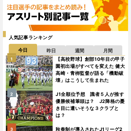
人気記事ランキング
今日
昨日
週間
月間
【高校野球】創部10年目の甲子
1
園初出場がすべてを変えた 健大
高崎・青栁監督が語る「機動破
壊」はこうして生まれた
J1全順位予想 識者５人が推す
2
優勝候補筆頭は？ J2降格の憂
き目に遭いそうな３クラブと
は？
秋春制が導入されたJ1リーグ2
3