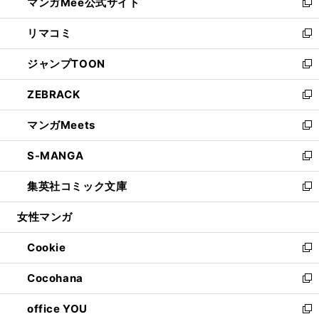
マンガMee公式サイト
く
ド
ィ
い
新
ウ
ン
ウ
し
リマコミ
で
ド
ィ
い
新
開
ウ
ン
ウ
し
ジャンプTOON
く
で
ド
ィ
い
新
開
ウ
ン
ウ
し
ZEBRACK
く
で
ド
ィ
い
新
開
ウ
ン
ウ
し
マンガMeets
く
で
ド
ィ
い
新
開
ウ
ン
ウ
し
S-MANGA
く
で
ド
ィ
い
新
開
ウ
ン
ウ
し
集英社コミック文庫
く
で
ド
ィ
い
新
開
ウ
ン
ウ
し
女性マンガ
く
で
ド
ィ
い
開
ウ
ン
ウ
Cookie
く
で
ド
ィ
新
開
ウ
ン
し
Cocohana
く
で
ド
い
新
開
ウ
ウ
し
office YOU
く
で
ィ
い
新