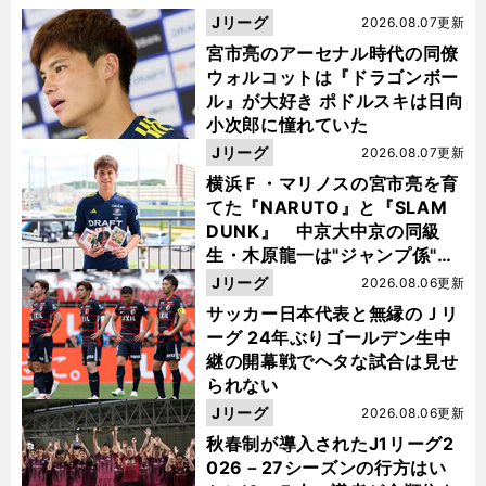
Jリーグ
2026.08.07更新
宮市亮のアーセナル時代の同僚
ウォルコットは『ドラゴンボー
ル』が大好き ポドルスキは日向
小次郎に憧れていた
Jリーグ
2026.08.07更新
横浜Ｆ・マリノスの宮市亮を育
てた『NARUTO』と『SLAM
DUNK』 中京大中京の同級
生・木原龍一は"ジャンプ係"だ
った
Jリーグ
2026.08.06更新
サッカー日本代表と無縁のＪリ
ーグ 24年ぶりゴールデン生中
継の開幕戦でヘタな試合は見せ
られない
Jリーグ
2026.08.06更新
秋春制が導入されたJ1リーグ2
026－27シーズンの行方はい