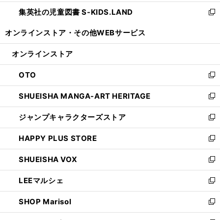
開
ウ
ン
し
集英社の児童図書 S-KIDS.LAND
く
で
ド
い
新
開
ウ
ウ
し
オンラインストア・
その他WEBサービス
く
で
ィ
い
開
ン
ウ
オンラインストア
く
ド
ィ
ウ
ン
OTO
で
ド
新
開
ウ
し
SHUEISHA MANGA-ART HERITAGE
く
で
い
新
開
ウ
し
ジャンプキャラクターズストア
く
ィ
い
新
ン
ウ
し
HAPPY PLUS STORE
ド
ィ
い
新
ウ
ン
ウ
し
SHUEISHA VOX
で
ド
ィ
い
新
開
ウ
ン
ウ
し
LEEマルシェ
く
で
ド
ィ
い
新
開
ウ
ン
ウ
し
SHOP Marisol
く
で
ド
ィ
い
新
開
ウ
ン
ウ
し