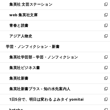
集英社 文芸ステーション
く
ィ
い
新
ン
ウ
し
web 集英社文庫
ド
ィ
い
新
ウ
ン
ウ
し
青春と読書
で
ド
ィ
い
新
開
ウ
ン
ウ
し
アジア人物史
く
で
ド
ィ
い
新
開
ウ
ン
ウ
し
学芸・ノンフィクション・新書
く
で
ド
ィ
い
開
ウ
ン
ウ
集英社学芸部 - 学芸・ノンフィクション
く
で
ド
ィ
新
開
ウ
ン
し
集英社ビジネス書
く
で
ド
い
新
開
ウ
ウ
し
集英社新書
く
で
ィ
い
新
開
ン
ウ
し
集英社新書プラス - 知の水先案内人
く
ド
ィ
い
新
ウ
ン
ウ
し
1日5分で、明日は変わる よみタイ yomitai
で
ド
ィ
い
新
開
ウ
ン
ウ
し
kotoba
く
で