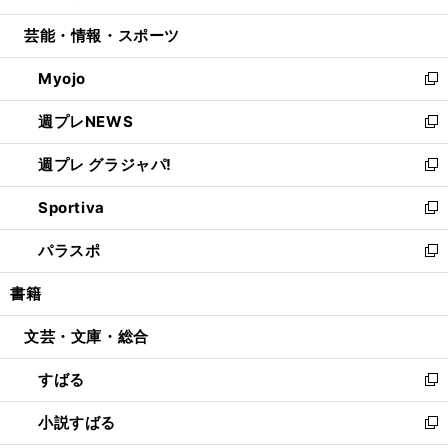
開
ウ
ン
ウ
し
芸能・情報・スポーツ
く
で
ド
ィ
い
開
ウ
ン
ウ
Myojo
く
で
ド
ィ
新
開
ウ
ン
し
週プレNEWS
く
で
ド
い
新
開
ウ
ウ
し
週プレ グラジャパ!
く
で
ィ
い
新
開
ン
ウ
し
Sportiva
く
ド
ィ
い
新
ウ
ン
ウ
し
パラスポ
で
ド
ィ
い
新
開
ウ
ン
ウ
し
書籍
く
で
ド
ィ
い
開
ウ
ン
ウ
文芸・文庫・総合
く
で
ド
ィ
開
ウ
ン
すばる
く
で
ド
新
開
ウ
し
小説すばる
く
で
い
新
開
ウ
し