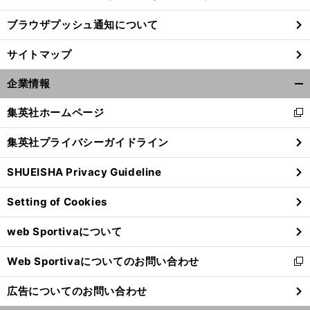
ブラウザプッシュ通知について
サイトマップ
企業情報
開
く/
集英社ホームページ
新
閉
し
じ
集英社プライバシーガイドライン
い
る
ウ
SHUEISHA Privacy Guideline
ィ
ン
Setting of Cookies
ド
ウ
web Sportivaについて
で
開
Web Sportivaについてのお問い合わせ
く
新
し
広告についてのお問い合わせ
い
ウ