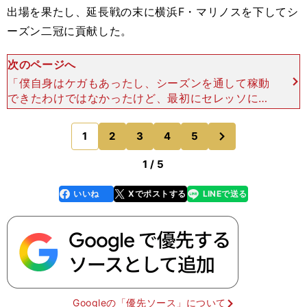
出場を果たし、延長戦の末に横浜F・マリノスを下してシ
ーズン二冠に貢献した。
次のページへ
「僕自身はケガもあったし、シーズンを通して稼動
できたわけではなかったけど、最初にセレッソに在
籍した時代を思い出すような、たくさんのいい仲間
に恵まれました。蛍（山口／現Ｖ・ファーレン長
次
1
2
3
4
5
のページへ
崎）、宏太（水沼／
1 / 5
いいね
Xでポストする
LINEで送る
line
faceboo
x
k
Googleの「優先ソース」について