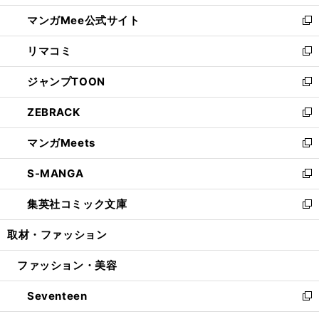
開
ン
ウ
し
マンガMee公式サイト
く
ド
ィ
い
新
ウ
ン
ウ
し
リマコミ
で
ド
ィ
い
新
開
ウ
ン
ウ
し
ジャンプTOON
く
で
ド
ィ
い
新
開
ウ
ン
ウ
し
ZEBRACK
く
で
ド
ィ
い
新
開
ウ
ン
ウ
し
マンガMeets
く
で
ド
ィ
い
新
開
ウ
ン
ウ
し
S-MANGA
く
で
ド
ィ
い
新
開
ウ
ン
ウ
し
集英社コミック文庫
く
で
ド
ィ
い
新
開
ウ
ン
ウ
し
取材・ファッション
く
で
ド
ィ
い
開
ウ
ン
ウ
ファッション・美容
く
で
ド
ィ
開
ウ
ン
Seventeen
く
で
ド
新
開
ウ
し