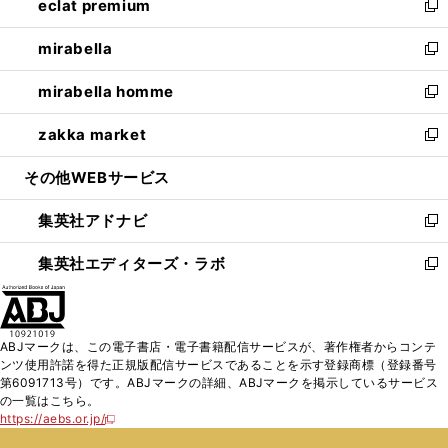
eclat premium
く
で
ド
ィ
い
新
開
ウ
ン
ウ
し
mirabella
く
で
ド
ィ
い
新
開
ウ
ン
ウ
し
mirabella homme
く
で
ド
ィ
い
新
開
ウ
ン
ウ
し
zakka market
く
で
ド
ィ
い
新
開
ウ
ン
ウ
し
その他WEBサービス
く
で
ド
ィ
い
開
ウ
ン
ウ
集英社アドナビ
く
で
ド
ィ
新
開
ウ
ン
し
集英社エディターズ・ラボ
く
で
ド
い
新
開
ウ
ウ
し
く
で
ィ
い
開
ン
ウ
ABJマークは、この電子書店・電子書籍配信サービスが、著作権者からコンテ
く
ド
ィ
ンツ使用許諾を得た正規版配信サービスであることを示す登録商標（登録番号
ウ
ン
第6091713号）です。ABJマークの詳細、ABJマークを掲示しているサービス
で
ド
の一覧はこちら。
開
ウ
https://aebs.or.jp/
新
く
で
し