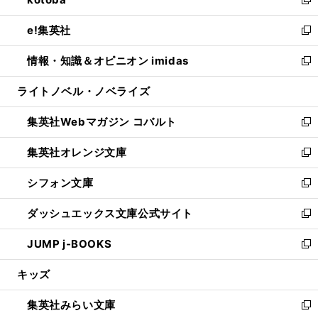
ド
ィ
い
新
開
ウ
ン
ウ
し
e!集英社
く
で
ド
ィ
い
新
開
ウ
ン
ウ
し
情報・知識＆オピニオン imidas
く
で
ド
ィ
い
新
開
ウ
ン
ウ
し
ライトノベル・ノベライズ
く
で
ド
ィ
い
開
ウ
ン
ウ
集英社Webマガジン コバルト
く
で
ド
ィ
新
開
ウ
ン
し
集英社オレンジ文庫
く
で
ド
い
新
開
ウ
ウ
し
シフォン文庫
く
で
ィ
い
新
開
ン
ウ
し
ダッシュエックス文庫公式サイト
く
ド
ィ
い
新
ウ
ン
ウ
し
JUMP j-BOOKS
で
ド
ィ
い
新
開
ウ
ン
ウ
し
キッズ
く
で
ド
ィ
い
開
ウ
ン
ウ
集英社みらい文庫
く
で
ド
ィ
新