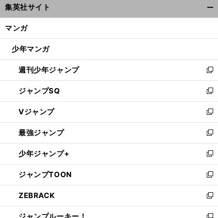
集英社サイト
ィ
開
ン
く/
マンガ
ド
閉
ウ
じ
少年マンガ
で
る
開
週刊少年ジャンプ
く
新
し
ジャンプSQ
い
新
ウ
し
Vジャンプ
ィ
い
新
ン
ウ
し
最強ジャンプ
ド
ィ
い
新
ウ
ン
ウ
し
少年ジャンプ+
で
ド
ィ
い
新
開
ウ
ン
ウ
し
ジャンプTOON
く
で
ド
ィ
い
新
開
ウ
ン
ウ
し
ZEBRACK
く
で
ド
ィ
い
新
開
ウ
ン
ウ
し
ジャンプルーキー！
く
で
ド
ィ
い