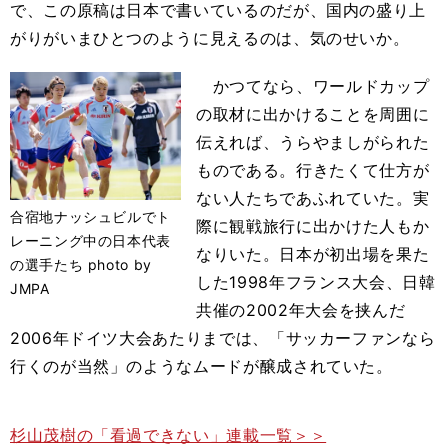
で、この原稿は日本で書いているのだが、国内の盛り上
がりがいまひとつのように見えるのは、気のせいか。
かつてなら、ワールドカップ
の取材に出かけることを周囲に
伝えれば、うらやましがられた
ものである。行きたくて仕方が
ない人たちであふれていた。実
合宿地ナッシュビルでト
際に観戦旅行に出かけた人もか
レーニング中の日本代表
なりいた。日本が初出場を果た
の選手たち photo by
した1998年フランス大会、日韓
JMPA
共催の2002年大会を挟んだ
2006年ドイツ大会あたりまでは、「サッカーファンなら
行くのが当然」のようなムードが醸成されていた。
杉山茂樹の「看過できない」連載一覧＞＞