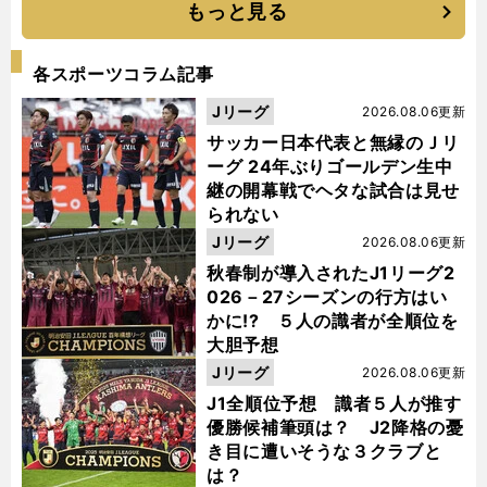
もっと見る
各スポーツコラム記事
Jリーグ
2026.08.06更新
サッカー日本代表と無縁のＪリ
ーグ 24年ぶりゴールデン生中
継の開幕戦でヘタな試合は見せ
られない
Jリーグ
2026.08.06更新
秋春制が導入されたJ1リーグ2
026－27シーズンの行方はい
かに!? ５人の識者が全順位を
大胆予想
Jリーグ
2026.08.06更新
J1全順位予想 識者５人が推す
優勝候補筆頭は？ J2降格の憂
き目に遭いそうな３クラブと
は？