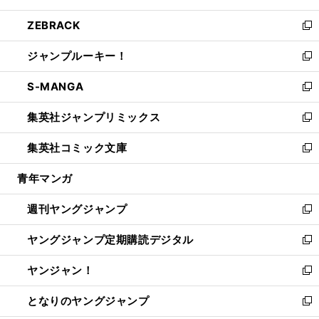
開
ウ
ン
ウ
し
ZEBRACK
く
で
ド
ィ
い
新
開
ウ
ン
ウ
し
ジャンプルーキー！
く
で
ド
ィ
い
新
開
ウ
ン
ウ
し
S-MANGA
く
で
ド
ィ
い
新
開
ウ
ン
ウ
し
集英社ジャンプリミックス
く
で
ド
ィ
い
新
開
ウ
ン
ウ
し
集英社コミック文庫
く
で
ド
ィ
い
新
開
ウ
ン
ウ
し
青年マンガ
く
で
ド
ィ
い
開
ウ
ン
ウ
週刊ヤングジャンプ
く
で
ド
ィ
新
開
ウ
ン
し
ヤングジャンプ定期購読デジタル
く
で
ド
い
新
開
ウ
ウ
し
ヤンジャン！
く
で
ィ
い
新
開
ン
ウ
し
となりのヤングジャンプ
く
ド
ィ
い
新
ウ
ン
ウ
し