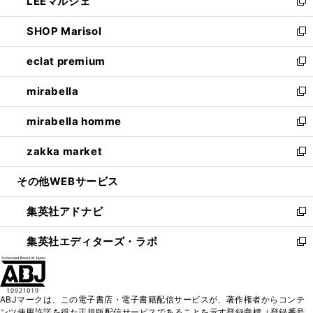
LEEマルシェ
く
で
ド
ィ
い
新
開
ウ
ン
ウ
し
SHOP Marisol
く
で
ド
ィ
い
新
開
ウ
ン
ウ
し
eclat premium
く
で
ド
ィ
い
新
開
ウ
ン
ウ
し
mirabella
く
で
ド
ィ
い
新
開
ウ
ン
ウ
し
mirabella homme
く
で
ド
ィ
い
新
開
ウ
ン
ウ
し
zakka market
く
で
ド
ィ
い
新
開
ウ
ン
ウ
し
その他WEBサービス
く
で
ド
ィ
い
開
ウ
ン
ウ
集英社アドナビ
く
で
ド
ィ
新
開
ウ
ン
し
集英社エディターズ・ラボ
く
で
ド
い
新
開
ウ
ウ
し
く
で
ィ
い
開
ン
ウ
ABJマークは、この電子書店・電子書籍配信サービスが、著作権者からコンテ
く
ド
ィ
ンツ使用許諾を得た正規版配信サービスであることを示す登録商標（登録番号