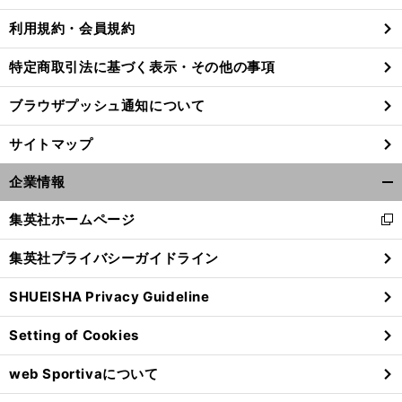
利用規約・会員規約
特定商取引法に基づく表示・その他の事項
ブラウザプッシュ通知について
サイトマップ
企業情報
開
く/
集英社ホームページ
新
閉
し
じ
集英社プライバシーガイドライン
い
る
ウ
サ
弱
」
SHUEISHA Privacy Guideline
ィ
ッカー日本代表は４年前の敗戦から学ぶことができるか
クロアチア戦で明瞭だったその「
点
12
ン
Setting of Cookies
ド
ウ
web Sportivaについて
で
開