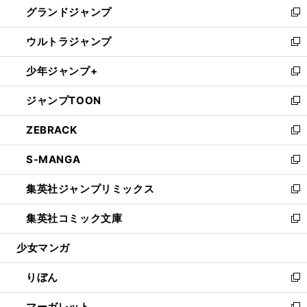
グランドジャンプ
で
ド
ィ
い
新
開
ウ
ン
ウ
し
ウルトラジャンプ
く
で
ド
ィ
い
新
開
ウ
ン
ウ
し
少年ジャンプ+
く
で
ド
ィ
い
新
開
ウ
ン
ウ
し
ジャンプTOON
く
で
ド
ィ
い
新
開
ウ
ン
ウ
し
ZEBRACK
く
で
ド
ィ
い
新
開
ウ
ン
ウ
し
S-MANGA
く
で
ド
ィ
い
新
開
ウ
ン
ウ
し
集英社ジャンプリミックス
く
で
ド
ィ
い
新
開
ウ
ン
ウ
し
集英社コミック文庫
く
で
ド
ィ
い
新
開
ウ
ン
ウ
し
少女マンガ
く
で
ド
ィ
い
開
ウ
ン
ウ
りぼん
く
で
ド
ィ
新
開
ウ
ン
し
マーガレット
く
で