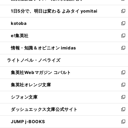
ウ
ン
ウ
し
1日5分で、明日は変わる よみタイ yomitai
で
ド
ィ
い
新
開
ウ
ン
ウ
し
kotoba
く
で
ド
ィ
い
新
開
ウ
ン
ウ
し
e!集英社
く
で
ド
ィ
い
新
開
ウ
ン
ウ
し
情報・知識＆オピニオン imidas
く
で
ド
ィ
い
新
開
ウ
ン
ウ
し
ライトノベル・ノベライズ
く
で
ド
ィ
い
開
ウ
ン
ウ
集英社Webマガジン コバルト
く
で
ド
ィ
新
開
ウ
ン
し
集英社オレンジ文庫
く
で
ド
い
新
開
ウ
ウ
し
シフォン文庫
く
で
ィ
い
新
開
ン
ウ
し
ダッシュエックス文庫公式サイト
く
ド
ィ
い
新
ウ
ン
ウ
し
JUMP j-BOOKS
で
ド
ィ
い
新
開
ウ