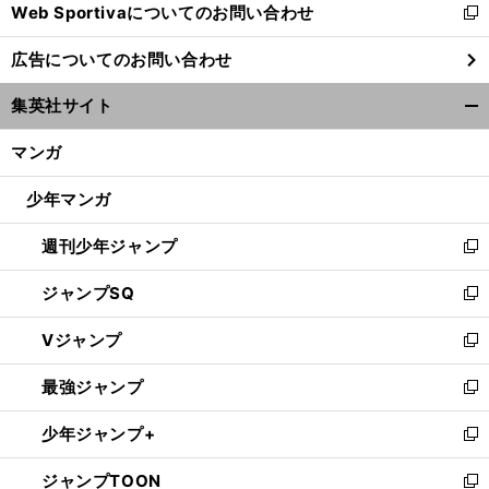
Web Sportivaについてのお問い合わせ
く
新
し
広告についてのお問い合わせ
い
ウ
集英社サイト
ィ
開
ン
く/
マンガ
ド
閉
ウ
じ
少年マンガ
で
る
開
週刊少年ジャンプ
く
新
し
ジャンプSQ
い
新
ウ
し
Vジャンプ
ィ
い
新
ン
ウ
し
最強ジャンプ
ド
ィ
い
新
ウ
ン
ウ
し
少年ジャンプ+
で
ド
ィ
い
新
開
ウ
ン
ウ
し
ジャンプTOON
く
で
ド
ィ
い
新