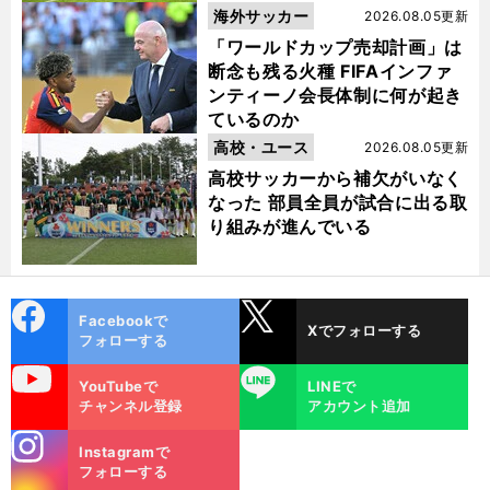
海外サッカー
2026.08.05更新
「ワールドカップ売却計画」は
断念も残る火種 FIFAインファ
ンティーノ会長体制に何が起き
ているのか
高校・ユース
2026.08.05更新
高校サッカーから補欠がいなく
なった 部員全員が試合に出る取
り組みが進んでいる
cebo
X
Facebookで
Xでフォローする
ok
フォローする
uTube
LINE
YouTubeで
LINEで
チャンネル登録
アカウント追加
stagra
Instagramで
m
フォローする