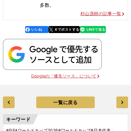
多数。
杉山茂樹の記事一覧
いいね
Xでポストする
LINEで送る
line
faceboo
x
k
Googleの「優先ソース」について
一覧に戻る
キーワード
#FIFAワールドカップ2026
#ワールドカップ
#日本代表