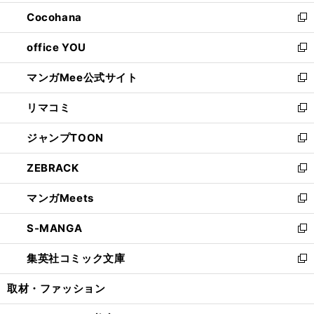
開
ウ
ン
し
Cocohana
く
で
ド
い
新
開
ウ
ウ
し
office YOU
く
で
ィ
い
新
開
ン
ウ
し
マンガMee公式サイト
く
ド
ィ
い
新
ウ
ン
ウ
し
リマコミ
で
ド
ィ
い
新
開
ウ
ン
ウ
し
ジャンプTOON
く
で
ド
ィ
い
新
開
ウ
ン
ウ
し
ZEBRACK
く
で
ド
ィ
い
新
開
ウ
ン
ウ
し
マンガMeets
く
で
ド
ィ
い
新
開
ウ
ン
ウ
し
S-MANGA
く
で
ド
ィ
い
新
開
ウ
ン
ウ
し
集英社コミック文庫
く
で
ド
ィ
い
新
開
ウ
ン
ウ
し
取材・ファッション
く
で
ド
ィ
い
開
ウ
ン
ウ