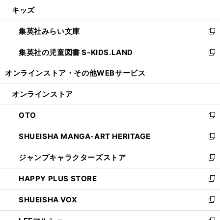
ン
ウ
し
キッズ
く
で
ド
ィ
い
開
ウ
ン
ウ
集英社みらい文庫
く
で
ド
ィ
新
開
ウ
ン
し
集英社の児童図書 S-KIDS.LAND
く
で
ド
い
新
開
ウ
ウ
し
オンラインストア・
その他WEBサービス
く
で
ィ
い
開
ン
ウ
オンラインストア
く
ド
ィ
ウ
ン
OTO
で
ド
新
開
ウ
し
SHUEISHA MANGA-ART HERITAGE
く
で
い
新
開
ウ
し
ジャンプキャラクターズストア
く
ィ
い
新
ン
ウ
し
HAPPY PLUS STORE
ド
ィ
い
新
ウ
ン
ウ
し
SHUEISHA VOX
で
ド
ィ
い
新
開
ウ
ン
ウ
し