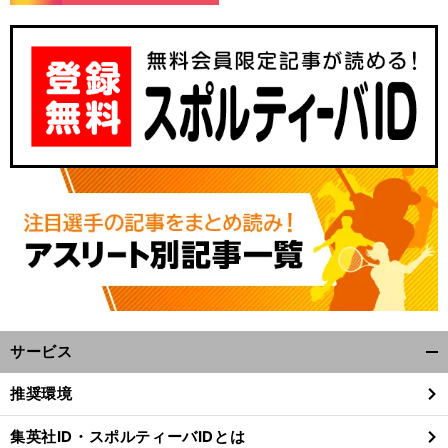
サービス
開
く/
推奨環境
閉
じ
集英社ID・スポルティーバIDとは
る