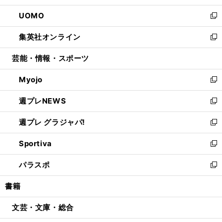
開
ウ
ン
ウ
し
UOMO
く
で
ド
ィ
い
新
開
ウ
ン
ウ
し
集英社オンライン
く
で
ド
ィ
い
新
開
ウ
ン
ウ
し
芸能・情報・スポーツ
く
で
ド
ィ
い
開
ウ
ン
ウ
Myojo
く
で
ド
ィ
新
開
ウ
ン
し
週プレNEWS
く
で
ド
い
新
開
ウ
ウ
し
週プレ グラジャパ!
く
で
ィ
い
新
開
ン
ウ
し
Sportiva
く
ド
ィ
い
新
ウ
ン
ウ
し
パラスポ
で
ド
ィ
い
新
開
ウ
ン
ウ
し
書籍
く
で
ド
ィ
い
開
ウ
ン
ウ
文芸・文庫・総合
く
で
ド
ィ
開
ウ
ン