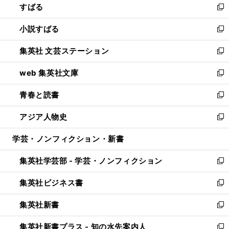
すばる
く
で
ド
新
開
ウ
し
小説すばる
く
で
い
新
開
ウ
し
集英社 文芸ステーション
く
ィ
い
新
ン
ウ
し
web 集英社文庫
ド
ィ
い
新
ウ
ン
ウ
し
青春と読書
で
ド
ィ
い
新
開
ウ
ン
ウ
し
アジア人物史
く
で
ド
ィ
い
新
開
ウ
ン
ウ
し
学芸・ノンフィクション・新書
く
で
ド
ィ
い
開
ウ
ン
ウ
集英社学芸部 - 学芸・ノンフィクション
く
で
ド
ィ
新
開
ウ
ン
し
集英社ビジネス書
く
で
ド
い
新
開
ウ
ウ
し
集英社新書
く
で
ィ
い
新
開
ン
ウ
し
集英社新書プラス - 知の水先案内人
く
ド
ィ
い
新