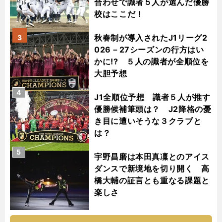
合わせで識者５人が選んだ優勝
校はここだ！
秋春制が導入されたJ1リーグ2
3
026－27シーズンの行方はい
かに!? ５人の識者が全順位を
大胆予想
4
J1全順位予想 識者５人が推す
優勝候補筆頭は？ J2降格の憂
き目に遭いそうな３クラブと
は？
5
宇野昌磨は本田真凜とのアイス
ダンスで新境地を切り開く 高
橋大輔の証言とも重なる課題と
楽しさ