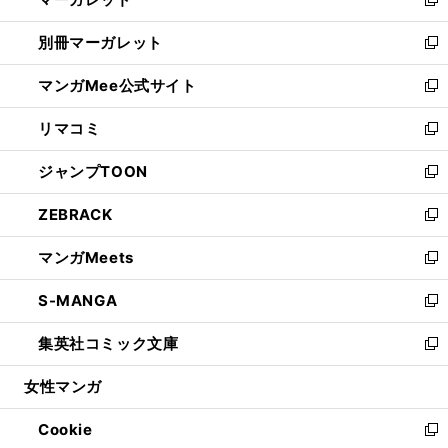
ド
い
新
開
ウ
ウ
し
別冊マーガレット
く
で
ィ
い
新
開
ン
ウ
し
マンガMee公式サイト
く
ド
ィ
い
新
ウ
ン
ウ
し
リマコミ
で
ド
ィ
い
新
開
ウ
ン
ウ
し
ジャンプTOON
く
で
ド
ィ
い
新
開
ウ
ン
ウ
し
ZEBRACK
く
で
ド
ィ
い
新
開
ウ
ン
ウ
し
マンガMeets
く
で
ド
ィ
い
新
開
ウ
ン
ウ
し
S-MANGA
く
で
ド
ィ
い
新
開
ウ
ン
ウ
し
集英社コミック文庫
く
で
ド
ィ
い
新
開
ウ
ン
ウ
し
女性マンガ
く
で
ド
ィ
い
開
ウ
ン
ウ
Cookie
く
で
ド
ィ
新