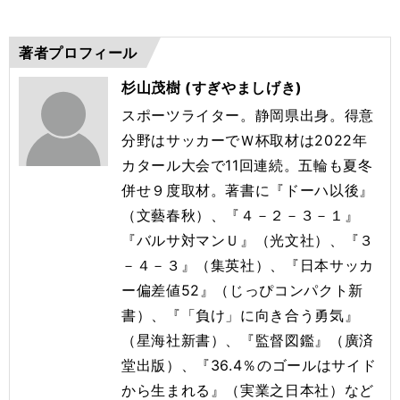
著者プロフィール
杉山茂樹 (すぎやましげき)
スポーツライター。静岡県出身。得意
分野はサッカーでＷ杯取材は2022年
カタール大会で11回連続。五輪も夏冬
併せ９度取材。著書に『ドーハ以後』
（文藝春秋）、『４－２－３－１』
『バルサ対マンＵ』（光文社）、『３
－４－３』（集英社）、『日本サッカ
ー偏差値52』（じっぴコンパクト新
書）、『「負け」に向き合う勇気』
（星海社新書）、『監督図鑑』（廣済
堂出版）、『36.4％のゴールはサイド
から生まれる』（実業之日本社）など