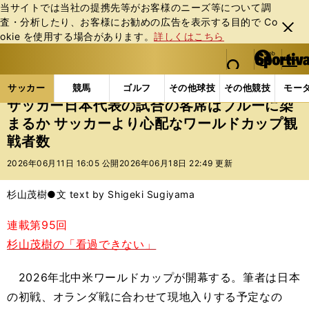
当サイトでは当社の提携先等がお客様のニーズ等について調
査・分析したり、お客様にお勧めの広告を表⽰する⽬的で Co
閉じ
okie を使⽤する場合があります。
詳しくはこちら
る
マイペ
web Sportiva (webスポルティーバ)
検索
メニュ
we
ー
サッカーの記事一覧
サッカー代表
日本代表
サ
b
ジ
サッカー
競馬
ゴルフ
その他球技
その他競技
モー
ス
サッカー日本代表の試合の客席はブルーに染
ポ
まるか サッカーより心配なワールドカップ観
ル
戦者数
テ
ィ
2026年06月11日 16:05 公開
2026年06月18日 22:49 更新
ー
バ
杉山茂樹●文 text by Shigeki Sugiyama
連載第95回
杉山茂樹の「看過できない」
2026年北中米ワールドカップが開幕する。筆者は日本
の初戦、オランダ戦に合わせて現地入りする予定なの