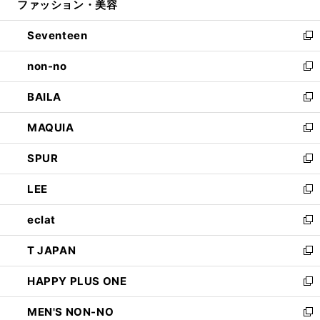
ファッション・美容
く
で
ド
ィ
開
ウ
ン
Seventeen
く
で
ド
新
開
ウ
し
non-no
く
で
い
新
開
ウ
し
BAILA
く
ィ
い
新
ン
ウ
し
MAQUIA
ド
ィ
い
新
ウ
ン
ウ
し
SPUR
で
ド
ィ
い
新
開
ウ
ン
ウ
し
LEE
く
で
ド
ィ
い
新
開
ウ
ン
ウ
し
eclat
く
で
ド
ィ
い
新
開
ウ
ン
ウ
し
T JAPAN
く
で
ド
ィ
い
新
開
ウ
ン
ウ
し
HAPPY PLUS ONE
く
で
ド
ィ
い
新
開
ウ
ン
ウ
し
MEN'S NON-NO
く
で
ド
ィ
い
新