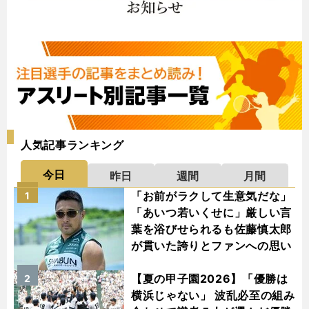
人気記事ランキング
今日
昨日
週間
月間
「お前がラクして生意気だな」
1
「あいつ若いくせに」厳しい言
葉を浴びせられるも佐藤慎太郎
が貫いた誇りとファンへの思い
【夏の甲子園2026】「優勝は
2
横浜じゃない」 波乱必至の組み