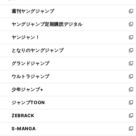
開
ウ
ン
ウ
週刊ヤングジャンプ
く
で
ド
ィ
新
開
ウ
ン
し
ヤングジャンプ定期購読デジタル
く
で
ド
い
新
開
ウ
ウ
し
ヤンジャン！
く
で
ィ
い
新
開
ン
ウ
し
となりのヤングジャンプ
く
ド
ィ
い
新
ウ
ン
ウ
し
グランドジャンプ
で
ド
ィ
い
新
開
ウ
ン
ウ
し
ウルトラジャンプ
く
で
ド
ィ
い
新
開
ウ
ン
ウ
し
少年ジャンプ+
く
で
ド
ィ
い
新
開
ウ
ン
ウ
し
ジャンプTOON
く
で
ド
ィ
い
新
開
ウ
ン
ウ
し
ZEBRACK
く
で
ド
ィ
い
新
開
ウ
ン
ウ
し
S-MANGA
く
で
ド
ィ
い
新
開
ウ
ン
ウ