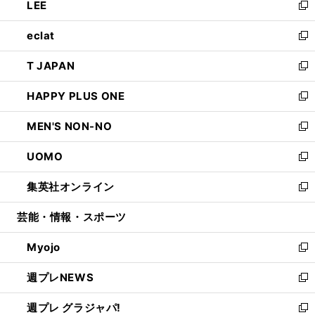
LEE
く
で
ド
ィ
い
新
開
ウ
ン
ウ
し
eclat
く
で
ド
ィ
い
新
開
ウ
ン
ウ
し
T JAPAN
く
で
ド
ィ
い
新
開
ウ
ン
ウ
し
HAPPY PLUS ONE
く
で
ド
ィ
い
新
開
ウ
ン
ウ
し
MEN'S NON-NO
く
で
ド
ィ
い
新
開
ウ
ン
ウ
し
UOMO
く
で
ド
ィ
い
新
開
ウ
ン
ウ
し
集英社オンライン
く
で
ド
ィ
い
新
開
ウ
ン
ウ
し
芸能・情報・スポーツ
く
で
ド
ィ
い
開
ウ
ン
ウ
Myojo
く
で
ド
ィ
新
開
ウ
ン
し
週プレNEWS
く
で
ド
い
新
開
ウ
ウ
し
週プレ グラジャパ!
く
で
ィ
い
新