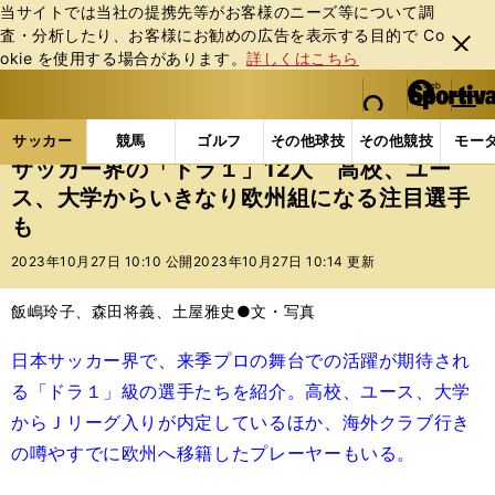
当サイトでは当社の提携先等がお客様のニーズ等について調
査・分析したり、お客様にお勧めの広告を表⽰する⽬的で Co
閉じ
okie を使⽤する場合があります。
詳しくはこちら
る
マイペ
web Sportiva (webスポルティーバ)
検索
メニュ
we
ー
サッカーの記事一覧
Jリーグ他
高校・ユース
サ
b
ジ
サッカー
競馬
ゴルフ
その他球技
その他競技
モー
ス
サッカー界の「ドラ１」12人 高校、ユー
ポ
ス、大学からいきなり欧州組になる注目選手
ル
も
テ
ィ
2023年10月27日 10:10 公開
2023年10月27日 10:14 更新
ー
バ
飯嶋玲子、森田将義、土屋雅史●文・写真
日本サッカー界で、来季プロの舞台での活躍が期待され
る「ドラ１」級の選手たちを紹介。高校、ユース、大学
からＪリーグ入りが内定しているほか、海外クラブ行き
の噂やすでに欧州へ移籍したプレーヤーもいる。