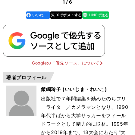
1 / 6
いいね
Xでポストする
LINEで送る
line
faceboo
x
k
Googleの「優先ソース」について
著者プロフィール
飯嶋玲子 (いいじま・れいこ)
出版社で７年間編集を勤めたのちフリ
ーライター／カメラマンとな
り、1990
年代半ばから大学サッカーをフィール
ドワークとして精力
的に取材。1995年
から2019年まで、13大会にわたり"大