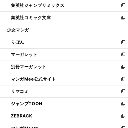
し
集英社ジャンプリミックス
く
で
ド
ィ
い
新
開
ウ
ン
ウ
し
集英社コミック文庫
く
で
ド
ィ
い
新
開
ウ
ン
ウ
し
少女マンガ
く
で
ド
ィ
い
開
ウ
ン
ウ
りぼん
く
で
ド
ィ
新
開
ウ
ン
し
マーガレット
く
で
ド
い
新
開
ウ
ウ
し
別冊マーガレット
く
で
ィ
い
新
開
ン
ウ
し
マンガMee公式サイト
く
ド
ィ
い
新
ウ
ン
ウ
し
リマコミ
で
ド
ィ
い
新
開
ウ
ン
ウ
し
ジャンプTOON
く
で
ド
ィ
い
新
開
ウ
ン
ウ
し
ZEBRACK
く
で
ド
ィ
い
新
開
ウ
ン
ウ
し
く