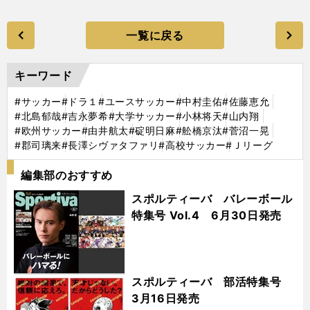
一覧に戻る
キーワード
#サッカー
#ドラ１
#ユースサッカー
#中村圭佑
#佐藤恵允
#北島郁哉
#吉永夢希
#大学サッカー
#小林将天
#山内翔
#欧州サッカー
#由井航太
#碇明日麻
#舩橋京汰
#菅沼一晃
#郡司璃来
#長澤シヴァタファリ
#高校サッカー
#Ｊリーグ
編集部のおすすめ
スポルティーバ バレーボール
特集号 Vol.4 6月30日発売
スポルティーバ 部活特集号
3月16日発売