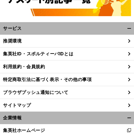
サービス
開
く/
推奨環境
閉
じ
集英社ID・スポルティーバIDとは
る
利用規約・会員規約
特定商取引法に基づく表示・その他の事項
ブラウザプッシュ通知について
サイトマップ
企業情報
開
く/
集英社ホームページ
新
閉