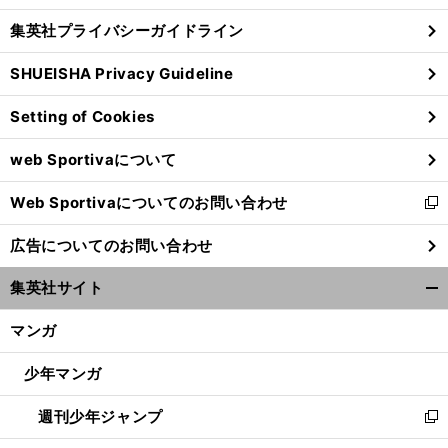
し
じ
集英社プライバシーガイドライン
い
る
ウ
SHUEISHA Privacy Guideline
ィ
ン
Setting of Cookies
ド
ウ
web Sportivaについて
で
開
Web Sportivaについてのお問い合わせ
く
新
し
広告についてのお問い合わせ
い
ウ
集英社サイト
ィ
開
ン
く/
マンガ
ド
閉
ウ
じ
少年マンガ
で
る
開
週刊少年ジャンプ
く
新
し