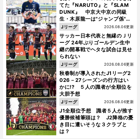
てた『NARUTO』と『SLAM
DUNK』 中京大中京の同級
生・木原龍一は"ジャンプ係"だ
った
Jリーグ
2026.08.06更新
サッカー日本代表と無縁のＪリ
ーグ 24年ぶりゴールデン生中
継の開幕戦でヘタな試合は見せ
られない
Jリーグ
2026.08.06更新
秋春制が導入されたJ1リーグ2
026－27シーズンの行方はい
かに!? ５人の識者が全順位を
大胆予想
Jリーグ
2026.08.06更新
J1全順位予想 識者５人が推す
優勝候補筆頭は？ J2降格の憂
き目に遭いそうな３クラブと
々
前
は？
へ
1