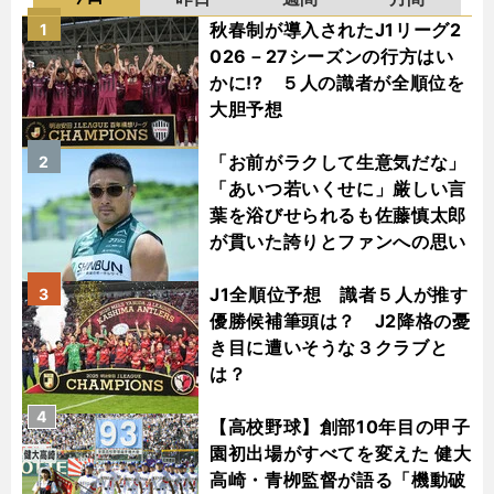
秋春制が導入されたJ1リーグ2
1
026－27シーズンの行方はい
かに!? ５人の識者が全順位を
大胆予想
「お前がラクして生意気だな」
2
「あいつ若いくせに」厳しい言
葉を浴びせられるも佐藤慎太郎
が貫いた誇りとファンへの思い
J1全順位予想 識者５人が推す
3
優勝候補筆頭は？ J2降格の憂
き目に遭いそうな３クラブと
は？
4
【高校野球】創部10年目の甲子
園初出場がすべてを変えた 健大
高崎・青栁監督が語る「機動破