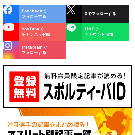
cebo
X
Facebookで
Xでフォローする
ok
フォローする
uTube
LINE
YouTubeで
LINEで
チャンネル登録
アカウント追加
stagra
Instagramで
m
フォローする