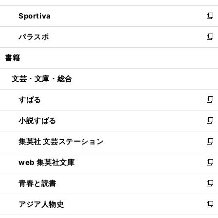
開
ン
ウ
し
Sportiva
く
ド
ィ
い
新
ウ
ン
ウ
し
パラスポ
で
ド
ィ
い
新
開
ウ
ン
ウ
し
書籍
く
で
ド
ィ
い
開
ウ
ン
ウ
文芸・文庫・総合
く
で
ド
ィ
開
ウ
ン
すばる
く
で
ド
新
開
ウ
し
小説すばる
く
で
い
新
開
ウ
し
集英社 文芸ステーション
く
ィ
い
新
ン
ウ
し
web 集英社文庫
ド
ィ
い
新
ウ
ン
ウ
し
青春と読書
で
ド
ィ
い
新
開
ウ
ン
ウ
し
アジア人物史
く
で
ド
ィ
い
新
開
ウ
ン
ウ
し