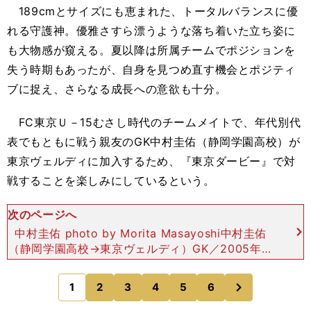
189cmとサイズにも恵まれた、トータルバランスに優
れる守護神。優雅さすら漂うような落ち着いた立ち姿に
も大物感が窺える。夏以降は所属チームでポジションを
失う時期もあったが、自身を見つめ直す機会とポジティ
ブに捉え、さらなる成長への意欲も十分。
FC東京Ｕ－15むさし時代のチームメイトで、年代別代
表でもともに戦う親友のGK中村圭佑（静岡学園高校）が
東京ヴェルディに加入するため、『東京ダービー』で対
戦することを楽しみにしているという。
次のページへ
中村圭佑 photo by Morita Masayoshi中村圭佑
（静岡学園高校→東京ヴェルディ）GK／2005年４
月27日生まれ／187cm、80kg 小学生の頃はフィ
ールドプレイヤーだったが、
次
1
2
3
4
5
6
のページへ