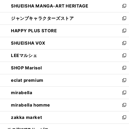
ウ
し
SHUEISHA MANGA-ART HERITAGE
く
で
い
新
開
ウ
し
ジャンプキャラクターズストア
く
ィ
い
新
ン
ウ
し
HAPPY PLUS STORE
ド
ィ
い
新
ウ
ン
ウ
し
SHUEISHA VOX
で
ド
ィ
い
新
開
ウ
ン
ウ
し
LEEマルシェ
く
で
ド
ィ
い
新
開
ウ
ン
ウ
し
SHOP Marisol
く
で
ド
ィ
い
新
開
ウ
ン
ウ
し
eclat premium
く
で
ド
ィ
い
新
開
ウ
ン
ウ
し
mirabella
く
で
ド
ィ
い
新
開
ウ
ン
ウ
し
mirabella homme
く
で
ド
ィ
い
新
開
ウ
ン
ウ
し
zakka market
く
で
ド
ィ
い
新
開
ウ
ン
ウ
し