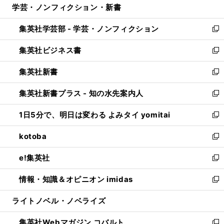
学芸・ノンフィクション・新書
く
で
ド
ィ
い
開
ウ
ン
ウ
集英社学芸部 - 学芸・ノンフィクション
く
で
ド
ィ
新
開
ウ
ン
し
集英社ビジネス書
く
で
ド
い
新
開
ウ
ウ
し
集英社新書
く
で
ィ
い
新
開
ン
ウ
し
集英社新書プラス - 知の水先案内人
く
ド
ィ
い
新
ウ
ン
ウ
し
1日5分で、明日は変わる よみタイ yomitai
で
ド
ィ
い
新
開
ウ
ン
ウ
し
kotoba
く
で
ド
ィ
い
新
開
ウ
ン
ウ
し
e!集英社
く
で
ド
ィ
い
新
開
ウ
ン
ウ
し
情報・知識＆オピニオン imidas
く
で
ド
ィ
い
新
開
ウ
ン
ウ
し
ライトノベル・ノベライズ
く
で
ド
ィ
い
開
ウ
ン
ウ
集英社Webマガジン コバルト
く
で
ド
ィ