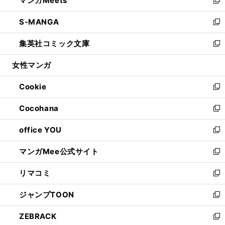
マンガMeets
で
ド
ィ
い
新
開
ウ
ン
ウ
し
S-MANGA
く
で
ド
ィ
い
新
開
ウ
ン
ウ
し
集英社コミック文庫
く
で
ド
ィ
い
新
開
ウ
ン
ウ
し
女性マンガ
く
で
ド
ィ
い
開
ウ
ン
ウ
Cookie
く
で
ド
ィ
新
開
ウ
ン
し
Cocohana
く
で
ド
い
新
開
ウ
ウ
し
office YOU
く
で
ィ
い
新
開
ン
ウ
し
マンガMee公式サイト
く
ド
ィ
い
新
ウ
ン
ウ
し
リマコミ
で
ド
ィ
い
新
開
ウ
ン
ウ
し
ジャンプTOON
く
で
ド
ィ
い
新
開
ウ
ン
ウ
し
ZEBRACK
く
で
ド
ィ
い
新