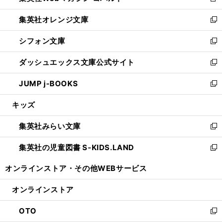
新
開
ウ
ン
し
集英社オレンジ文庫
く
で
ド
い
新
開
ウ
ウ
し
シフォン文庫
く
で
ィ
い
新
開
ン
ウ
し
ダッシュエックス文庫公式サイト
く
ド
ィ
い
新
ウ
ン
ウ
し
JUMP j-BOOKS
で
ド
ィ
い
新
開
ウ
ン
ウ
し
キッズ
く
で
ド
ィ
い
開
ウ
ン
ウ
集英社みらい文庫
く
で
ド
ィ
新
開
ウ
ン
し
集英社の児童図書 S-KIDS.LAND
く
で
ド
い
新
開
ウ
ウ
し
オンラインストア・
その他WEBサービス
く
で
ィ
い
開
ン
ウ
オンラインストア
く
ド
ィ
ウ
ン
OTO
で
ド
新
開