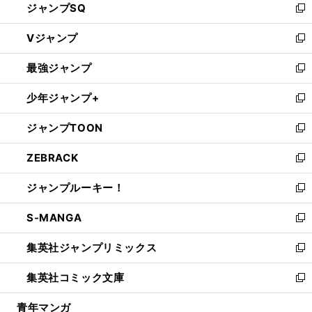
ジャンプSQ
い
新
ウ
し
Vジャンプ
ィ
い
新
ン
ウ
し
最強ジャンプ
ド
ィ
い
新
ウ
ン
ウ
し
少年ジャンプ+
で
ド
ィ
い
新
開
ウ
ン
ウ
し
ジャンプTOON
く
で
ド
ィ
い
新
開
ウ
ン
ウ
し
ZEBRACK
く
で
ド
ィ
い
新
開
ウ
ン
ウ
し
ジャンプルーキー！
く
で
ド
ィ
い
新
開
ウ
ン
ウ
し
S-MANGA
く
で
ド
ィ
い
新
開
ウ
ン
ウ
し
集英社ジャンプリミックス
く
で
ド
ィ
い
新
開
ウ
ン
ウ
し
集英社コミック文庫
く
で
ド
ィ
い
新
開
ウ
ン
ウ
し
青年マンガ
く
で
ド
ィ
い