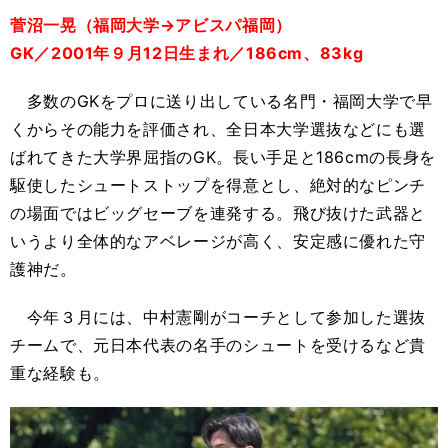
菅沼一晃（福岡大学→アビスパ福岡）
GK／2001年９月12日生まれ／186cm、83kg
多数のGKをプロに送り出している名門・福岡大学で早
くからその能力を評価され、全日本大学選抜などにも選
ばれてきた大学界屈指のGK。長い手足と186cmの長身を
駆使したシュートストップを得意とし、絶対的なピンチ
の場面ではビッグセーブを連発する。飛び抜けた武器と
いうより全体的なアベレージが高く、安定感に優れた守
護神だ。
今年３月には、中村憲剛がコーチとして参加した選抜
チームで、元日本代表の名手のシュートを受けるなど貴
重な経験も。