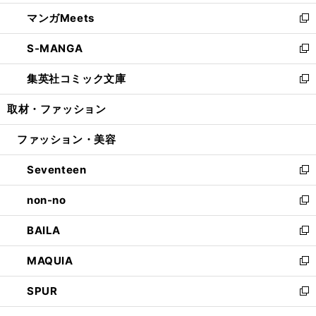
開
ウ
ン
ウ
し
マンガMeets
く
で
ド
ィ
い
新
開
ウ
ン
ウ
し
S-MANGA
く
で
ド
ィ
い
新
開
ウ
ン
ウ
し
集英社コミック文庫
く
で
ド
ィ
い
新
開
ウ
ン
ウ
し
取材・ファッション
く
で
ド
ィ
い
開
ウ
ン
ウ
ファッション・美容
く
で
ド
ィ
開
ウ
ン
Seventeen
く
で
ド
新
開
ウ
し
non-no
く
で
い
新
開
ウ
し
BAILA
く
ィ
い
新
ン
ウ
し
MAQUIA
ド
ィ
い
新
ウ
ン
ウ
し
SPUR
で
ド
ィ
い
新
開
ウ
ン
ウ
し