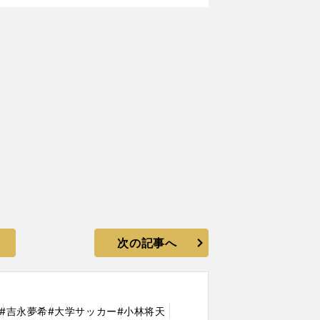
次の記事へ
#吉永夢希
#大学サッカー
#小林将天