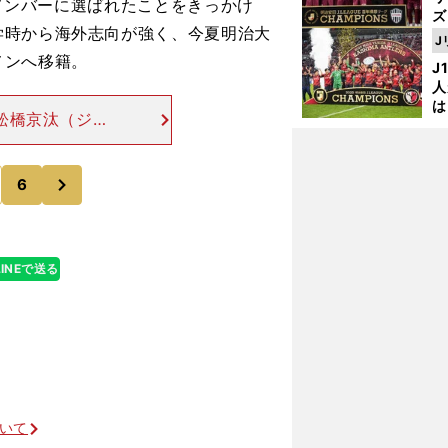
のメンバーに選ばれたことをきっかけ
ズ
学時から海外志向が強く、今夏明治大
J
を
メンへ移籍。
J
人
は
shi舩橋京汰（ジュ
に
177cm、69
と
と運
次
6
LINEで送る
ついて