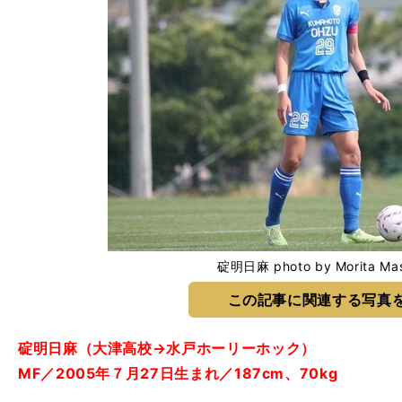
碇明日麻 photo by Morita Mas
この記事に関連する写真
碇明日麻（大津高校→水戸ホーリーホック）
MF／2005年７月27日生まれ／187cm、70kg