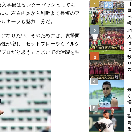
【
校入学後はセンターバックとしても
1
目
高い。左右両足から判断よく長短のフ
べ
ールキープも魅力十分だ。
崎
「
J
2
うになりたい。そのためには、攻撃面
て
人
は
極性が増し、セットプレーやミドルシ
に
がプロだと思う」と水戸での活躍を誓
と
秋
3
リ
ズ
4
を
「
気
く
浴
5
太
【
ァ
聖
高
る