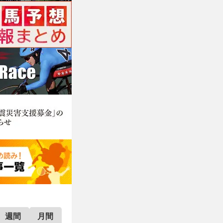
週間
月間