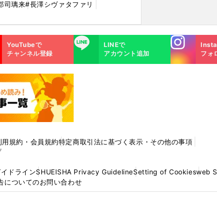
郡司璃来
#長澤シヴァタファリ
Instagra
LINE
YouTubeで
LINEで
Inst
m
チャンネル登録
アカウント追加
フォ
利用規約・会員規約
特定商取引法に基づく表示・その他の事項
プ
ガイドライン
SHUEISHA Privacy Guideline
Setting of Cookies
web 
告についてのお問い合わせ