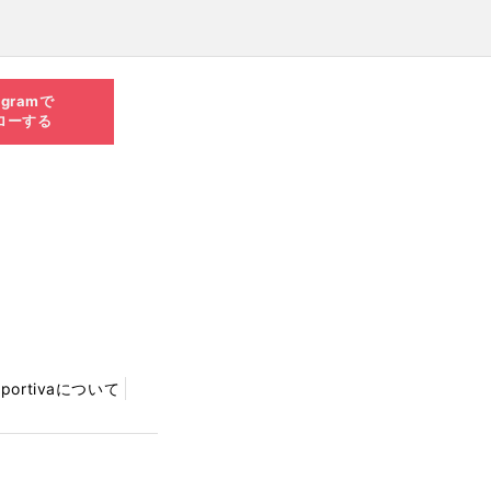
agramで
ローする
Sportivaについて