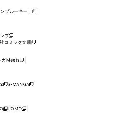
ャンプルーキー！
新
し
い
ウ
ャンプ
新
ィ
社コミック文庫
し
新
ン
い
し
ド
ウ
い
ウ
ガMeets
新
ィ
ウ
で
し
ン
ィ
開
い
ド
ン
く
ウ
ウ
ド
s
S-MANGA
新
新
ィ
で
ウ
し
し
ン
開
で
い
い
ド
く
開
ウ
ウ
ウ
NO
UOMO
く
新
新
ィ
ィ
で
し
し
ン
ン
開
い
い
ド
ド
く
ウ
ウ
ウ
ウ
ィ
ィ
で
で