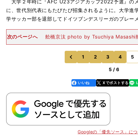
大学２年時に『AFC U23アジアカップ2022予選』
に、世代別代表にもたびたび招集されるように。大学進
学サッカー部を退部してドイツブンデスリーガのブレー
次のページへ
舩橋京汰 photo by Tsuchiya Masa
ビロ磐田Ｕ－18→愛媛FC）FW／2005年７月31日生まれ／
kg 昨シーズンの前半戦は、抜群のスピード
1
2
3
4
5
のページへ
のページへ
前
5 / 6
いいね
Xでポストする
line
faceboo
x
k
Googleの「優先ソース」に