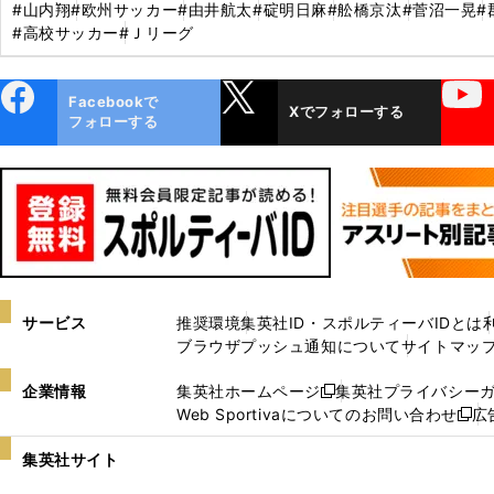
#山内翔
#欧州サッカー
#由井航太
#碇明日麻
#舩橋京汰
#菅沼一晃
#
#高校サッカー
#Ｊリーグ
ebo
X
YouTube
Facebookで
Xでフォローする
ok
フォローする
サービス
推奨環境
集英社ID・スポルティーバIDとは
ブラウザプッシュ通知について
サイトマッ
企業情報
集英社ホームページ
集英社プライバシー
新
Web Sportivaについてのお問い合わせ
広
し
新
い
し
集英社サイト
ウ
い
ィ
ウ