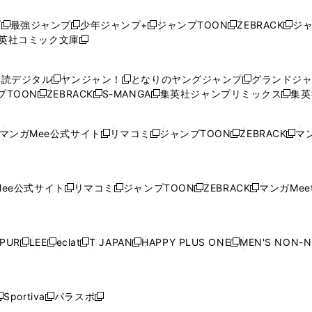
プ
最強ジャンプ
少年ジャンプ+
ジャンプTOON
ZEBRACK
ジ
新
新
新
新
新
英社コミック文庫
し
新
し
し
し
し
い
い
し
い
い
い
ウ
ウ
い
ウ
ウ
ウ
購読デジタル
ヤンジャン！
となりのヤングジャンプ
グランドジ
新
新
新
ィ
ィ
ウ
ィ
ィ
ィ
プTOON
ZEBRACK
S-MANGA
集英社ジャンプリミックス
集英
新
し
新
し
新
し
新
ン
ン
ィ
ン
ン
ン
し
い
し
い
し
い
し
ド
ド
ン
ド
ド
ド
い
ウ
い
ウ
い
ウ
い
ウ
ウ
ド
ウ
ウ
ウ
マンガMee公式サイト
リマコミ
ジャンプTOON
ZEBRACK
マン
新
新
新
新
ウ
ィ
ウ
ィ
ウ
ィ
ウ
で
で
ウ
で
で
で
し
し
し
し
し
ィ
ン
ィ
ン
ィ
ン
ィ
開
開
で
開
開
開
い
い
い
い
い
ン
ド
ン
ド
ン
ド
ン
く
く
開
く
く
く
ウ
ウ
ウ
ウ
ウ
ド
ウ
ド
ウ
ド
ウ
ド
ee公式サイト
リマコミ
ジャンプTOON
ZEBRACK
マンガMeet
く
新
新
新
新
ィ
ィ
ィ
ィ
ィ
ウ
で
ウ
で
ウ
で
ウ
し
し
し
し
ン
ン
ン
ン
ン
で
開
で
開
で
開
で
い
い
い
い
ド
ド
ド
ド
ド
開
く
開
く
開
く
開
ウ
ウ
ウ
ウ
ウ
ウ
ウ
ウ
ウ
PUR
LEE
eclat
T JAPAN
HAPPY PLUS ONE
MEN'S NON-
く
く
く
く
新
新
新
新
新
ィ
ィ
ィ
ィ
で
で
で
で
で
し
し
し
し
し
ン
ン
ン
ン
開
開
開
開
開
い
い
い
い
い
ド
ド
ド
ド
く
く
く
く
く
ウ
ウ
ウ
ウ
ウ
ウ
ウ
ウ
ウ
Sportiva
パラスポ
新
新
ィ
ィ
ィ
ィ
ィ
で
で
で
で