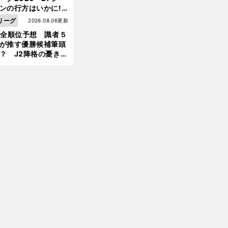
ンの行方はいかに!?
５人の識者が全順位
リーグ
2026.08.06更新
大胆予想
1全順位予想 識者５
が推す優勝候補筆頭
？ J2降格の憂き目
遭いそうな３クラブ
は？
前
へ