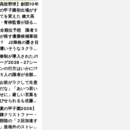
高校野球】創部10年
の甲子園初出場がす
てを変えた 健大高
・青栁監督が語る
機動破壊」はこうし
1全順位予想 識者５
生まれた
が推す優勝候補筆頭
？ J2降格の憂き目
遭いそうな３クラブ
は？
春制が導入されたJ1
ーグ2026－27シー
ンの行方はいかに!?
５人の識者が全順位
大胆予想
お前がラクして生意
だな」「あいつ若い
せに」厳しい言葉を
びせられるも佐藤慎
郎が貫いた誇りとフ
夏の甲子園2026】
ンへの思い
隷クリストファー・
部陸の「２回加速す
」規格外のストレー