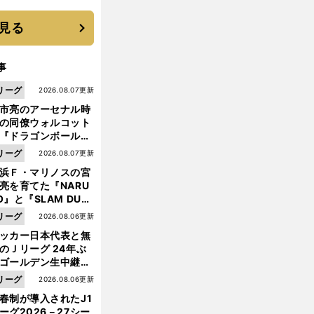
 それでもプロではな
大学進学を選ぶ理由
見る
事
リーグ
2026.08.07更新
市亮のアーセナル時
の同僚ウォルコット
『ドラゴンボール』
大好き ポドルスキは
リーグ
2026.08.07更新
向小次郎に憧れてい
浜Ｆ・マリノスの宮
亮を育てた『NARU
O』と『SLAM DUN
』 中京大中京の同
リーグ
2026.08.06更新
生・木原龍一は"ジ
ッカー日本代表と無
ンプ係"だった
のＪリーグ 24年ぶ
ゴールデン生中継の
幕戦でヘタな試合は
リーグ
2026.08.06更新
せられない
春制が導入されたJ1
ーグ2026－27シー