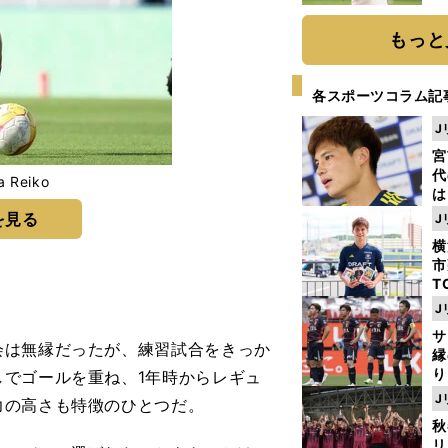
ト
く
もっと
各スポーツコラム記
J
宮
代
a Reiko
は
が
を見る
J
日
横
た
市
T
K
J
級
サ
ャ
は無縁だったが、練習試合をきっか
縁
り
でゴールを重ね、1年時からレギュ
開
J
力の高さも特徴のひとつだ。
見
秋
リ