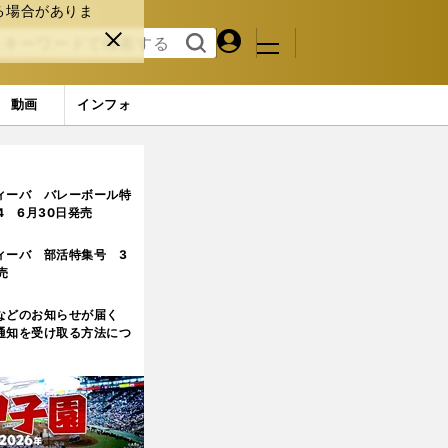
る場合がありま
マイペ
閉じ
検索
メニュ
ー
る
す
ジ
る
動画
インフォ
組になる注目選手も
5ページ目
ィーバ バレーボール特
.4 6月30日発売
ィーバ 部活特集号 3
売
などのお知らせが届く
通知を受け取る方法につ