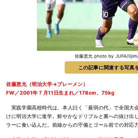
佐藤恵允 photo by JUFA/Iijim
この記事に関連する写真
佐藤恵允（明治大学→ブレーメン）
FW／2001年７月11日生まれ／178cm、75kg
実践学園高校時代は、本人曰く「最弱の代」で全国大会
けに明治大学に進学。鮮やかなドリブルと裏への抜け出し
ラーに食い込んだ。前線からの守備とゴール前での対応