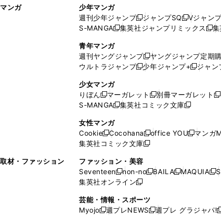
マンガ
少年マンガ
ン
ィ
週刊少年ジャンプ
ジャンプSQ
Vジャン
ド
ン
新
新
S-MANGA
集英社ジャンプリミックス
集
ウ
ド
新
し
し
新
で
ウ
し
い
い
し
青年マンガ
開
で
い
ウ
ウ
い
週刊ヤングジャンプ
ヤングジャンプ定期
新
く
開
ウ
ィ
ィ
ウ
ウルトラジャンプ
少年ジャンプ+
ジャン
新
し
新
く
ィ
ン
ン
ィ
し
い
し
ン
ド
ド
ン
少女マンガ
い
ウ
い
ド
ウ
ウ
ド
りぼん
マーガレット
別冊マーガレット
新
新
新
ウ
ィ
ウ
ウ
で
で
ウ
S-MANGA
集英社コミック文庫
し
新
し
新
ィ
ン
ィ
で
開
開
で
い
し
い
し
ン
ド
ン
女性マンガ
開
く
く
開
ウ
い
ウ
い
ド
ウ
ド
Cookie
Cocohana
office YOU
マンガM
く
く
新
新
新
ィ
ウ
ィ
ウ
ウ
で
ウ
集英社コミック文庫
し
新
し
し
ン
ィ
ン
ィ
で
開
で
い
し
い
い
ド
ン
ド
ン
取材・ファッション
ファッション・美容
開
く
開
ウ
い
ウ
ウ
ウ
ド
ウ
ド
Seventeen
non-no
BAILA
MAQUIA
S
く
く
新
新
新
新
ィ
ウ
ィ
ィ
で
ウ
で
ウ
集英社オンライン
し
新
し
し
し
ン
ィ
ン
ン
開
で
開
で
い
し
い
い
い
ド
ン
ド
ド
芸能・情報・スポーツ
く
開
く
開
ウ
い
ウ
ウ
ウ
ウ
ド
ウ
ウ
Myojo
週プレNEWS
週プレ グラジャパ!
く
く
新
新
新
ィ
ウ
ィ
ィ
ィ
で
ウ
で
で