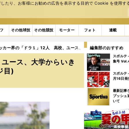
たり、お客様にお勧めの広告を表⽰する⽬的で Cookie を使⽤す
フ
その他球技
その他競技
モーター
フォト
連載
ッカー界の「ドラ１」12人 高校、ユース、大学からいきなり欧州
編集部のおすすめ
スポルテ
、ユース、大学からいき
集号 Vol
ジ目)
スポルテ
月16日発
最新記事
プッシュ
いて