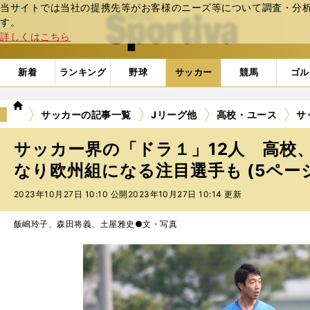
当サイトでは当社の提携先等がお客様のニーズ等について調査・分析し
web Sportiva (webスポルティーバ)
す。
詳しくはこちら
新着
ランキング
野球
サッカー
競馬
ゴル
we
サッカーの記事一覧
Jリーグ他
高校・ユース
サ
b
ス
サッカー界の「ドラ１」12人 高校
ポ
ル
なり欧州組になる注目選手も (5ペー
テ
2023年10月27日 10:10 公開
2023年10月27日 10:14 更新
ィ
ー
バ
飯嶋玲子、森田将義、土屋雅史●文・写真