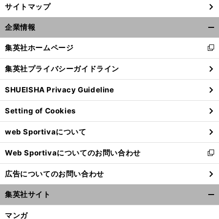
サイトマップ
企業情報
開
く/
集英社ホームページ
新
閉
し
じ
集英社プライバシーガイドライン
い
る
ウ
SHUEISHA Privacy Guideline
ィ
ン
Setting of Cookies
ド
ウ
web Sportivaについて
で
開
Web Sportivaについてのお問い合わせ
く
新
し
広告についてのお問い合わせ
い
ウ
集英社サイト
ィ
開
ン
く/
マンガ
ド