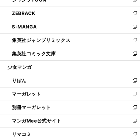
ド
ィ
い
新
開
ウ
ン
ウ
し
ZEBRACK
く
で
ド
ィ
い
新
開
ウ
ン
ウ
し
S-MANGA
く
で
ド
ィ
い
新
開
ウ
ン
ウ
し
集英社ジャンプリミックス
く
で
ド
ィ
い
新
開
ウ
ン
ウ
し
集英社コミック文庫
く
で
ド
ィ
い
新
開
ウ
ン
ウ
し
少女マンガ
く
で
ド
ィ
い
開
ウ
ン
ウ
りぼん
く
で
ド
ィ
新
開
ウ
ン
し
マーガレット
く
で
ド
い
新
開
ウ
ウ
し
別冊マーガレット
く
で
ィ
い
新
開
ン
ウ
し
マンガMee公式サイト
く
ド
ィ
い
新
ウ
ン
ウ
し
リマコミ
で
ド
ィ
い
新