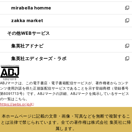
開
ウ
ン
ウ
し
mirabella homme
く
で
ド
ィ
い
新
開
ウ
ン
ウ
し
zakka market
く
で
ド
ィ
い
新
開
ウ
ン
ウ
し
その他WEBサービス
く
で
ド
ィ
い
開
ウ
ン
ウ
集英社アドナビ
く
で
ド
ィ
新
開
ウ
ン
し
集英社エディターズ・ラボ
く
で
ド
い
新
開
ウ
ウ
し
く
で
ィ
い
開
ン
ウ
ABJマークは、この電子書店・電子書籍配信サービスが、著作権者からコンテ
く
ド
ィ
ンツ使用許諾を得た正規版配信サービスであることを示す登録商標（登録番号
ウ
ン
第6091713号）です。ABJマークの詳細、ABJマークを掲示しているサービス
で
ド
の一覧はこちら。
開
ウ
https://aebs.or.jp/
新
く
で
し
い
開
本ホームページに記載の文章・画像・写真などを無断で複製するこ
ウ
く
とは法律で禁じられています。全ての著作権は株式会社 集英社に帰
ィ
属します。
ン