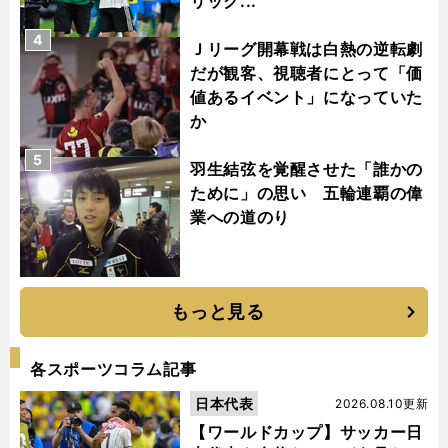
リック...
4
Ｊリーグ開幕戦は白熱の逆転劇
だが観客、視聴者にとって「価
値あるイベント」になっていた
か
5
羽生結弦を覚醒させた「誰かの
ために」の思い 五輪連覇の偉
業への道のり
もっと見る
各スポーツコラム記事
日本代表
2026.08.10更新
【ワールドカップ】サッカー日