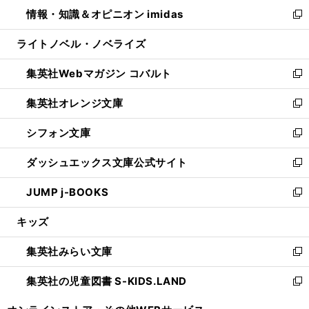
ン
ウ
し
情報・知識＆オピニオン imidas
く
で
ド
ィ
い
新
開
ウ
ン
ウ
し
ライトノベル・ノベライズ
く
で
ド
ィ
い
開
ウ
ン
ウ
集英社Webマガジン コバルト
く
で
ド
ィ
新
開
ウ
ン
し
集英社オレンジ文庫
く
で
ド
い
新
開
ウ
ウ
し
シフォン文庫
く
で
ィ
い
新
開
ン
ウ
し
ダッシュエックス文庫公式サイト
く
ド
ィ
い
新
ウ
ン
ウ
し
JUMP j-BOOKS
で
ド
ィ
い
新
開
ウ
ン
ウ
し
キッズ
く
で
ド
ィ
い
開
ウ
ン
ウ
集英社みらい文庫
く
で
ド
ィ
新
開
ウ
ン
し
集英社の児童図書 S-KIDS.LAND
く
で
ド
い
新
開
ウ
ウ
し