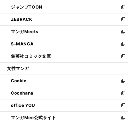
開
ウ
ン
ウ
し
ジャンプTOON
く
で
ド
ィ
い
新
開
ウ
ン
ウ
し
ZEBRACK
く
で
ド
ィ
い
新
開
ウ
ン
ウ
し
マンガMeets
く
で
ド
ィ
い
新
開
ウ
ン
ウ
し
S-MANGA
く
で
ド
ィ
い
新
開
ウ
ン
ウ
し
集英社コミック文庫
く
で
ド
ィ
い
新
開
ウ
ン
ウ
し
女性マンガ
く
で
ド
ィ
い
開
ウ
ン
ウ
Cookie
く
で
ド
ィ
新
開
ウ
ン
し
Cocohana
く
で
ド
い
新
開
ウ
ウ
し
office YOU
く
で
ィ
い
新
開
ン
ウ
し
マンガMee公式サイト
く
ド
ィ
い
新
ウ
ン
ウ
し