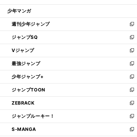
閉
ウ
じ
少年マンガ
で
る
開
週刊少年ジャンプ
く
新
し
ジャンプSQ
い
新
ウ
し
Vジャンプ
ィ
い
新
ン
ウ
し
最強ジャンプ
ド
ィ
い
新
ウ
ン
ウ
し
少年ジャンプ+
で
ド
ィ
い
新
開
ウ
ン
ウ
し
ジャンプTOON
く
で
ド
ィ
い
新
開
ウ
ン
ウ
し
ZEBRACK
く
で
ド
ィ
い
新
開
ウ
ン
ウ
し
ジャンプルーキー！
く
で
ド
ィ
い
新
開
ウ
ン
ウ
し
S-MANGA
く
で
ド
ィ
い
新
開
ウ
ン
ウ
し