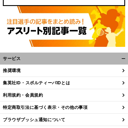
サービス
開
く/
推奨環境
横
・
閉
浜Ｆ
マリノスに見る日本サッカーの構造問題
頂上決戦で右肩下がりが明らかに
じ
集英社ID・スポルティーバIDとは
る
利用規約・会員規約
特定商取引法に基づく表示・その他の事項
ブラウザプッシュ通知について