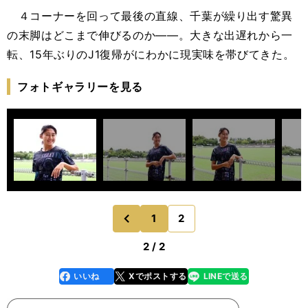
４コーナーを回って最後の直線、千葉が繰り出す驚異
の末脚はどこまで伸びるのか――。大きな出遅れから一
転、15年ぶりのJ1復帰がにわかに現実味を帯びてきた。
フォトギャラリーを見る
1
2
のページへ
前
2 / 2
いいね
Xでポストする
LINEで送る
line
faceboo
x
k