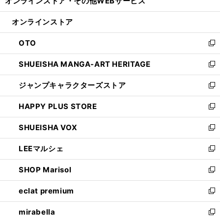
オンラインストア・
その他WEBサービス
く
で
ィ
い
開
ン
ウ
オンラインストア
く
ド
ィ
ウ
ン
OTO
で
ド
新
開
ウ
し
SHUEISHA MANGA-ART HERITAGE
く
で
い
新
開
ウ
し
ジャンプキャラクターズストア
く
ィ
い
新
ン
ウ
し
HAPPY PLUS STORE
ド
ィ
い
新
ウ
ン
ウ
し
SHUEISHA VOX
で
ド
ィ
い
新
開
ウ
ン
ウ
し
LEEマルシェ
く
で
ド
ィ
い
新
開
ウ
ン
ウ
し
SHOP Marisol
く
で
ド
ィ
い
新
開
ウ
ン
ウ
し
eclat premium
く
で
ド
ィ
い
新
開
ウ
ン
ウ
し
mirabella
く
で
ド
ィ
い
新