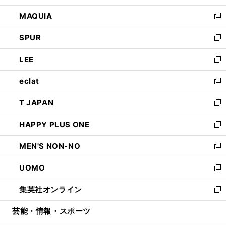
ン
ウ
し
MAQUIA
ド
ィ
い
新
ウ
ン
ウ
し
SPUR
で
ド
ィ
い
新
開
ウ
ン
ウ
し
LEE
く
で
ド
ィ
い
新
開
ウ
ン
ウ
し
eclat
く
で
ド
ィ
い
新
開
ウ
ン
ウ
し
T JAPAN
く
で
ド
ィ
い
新
開
ウ
ン
ウ
し
HAPPY PLUS ONE
く
で
ド
ィ
い
新
開
ウ
ン
ウ
し
MEN'S NON-NO
く
で
ド
ィ
い
新
開
ウ
ン
ウ
し
UOMO
く
で
ド
ィ
い
新
開
ウ
ン
ウ
し
集英社オンライン
く
で
ド
ィ
い
新
開
ウ
ン
ウ
し
芸能・情報・スポーツ
く
で
ド
ィ
い
開
ウ
ン
ウ