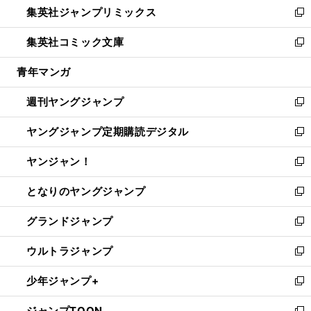
集英社ジャンプリミックス
く
で
ド
ィ
い
新
開
ウ
ン
ウ
し
集英社コミック文庫
く
で
ド
ィ
い
新
開
ウ
ン
ウ
し
青年マンガ
く
で
ド
ィ
い
開
ウ
ン
ウ
週刊ヤングジャンプ
く
で
ド
ィ
新
開
ウ
ン
し
ヤングジャンプ定期購読デジタル
く
で
ド
い
新
開
ウ
ウ
し
ヤンジャン！
く
で
ィ
い
新
開
ン
ウ
し
となりのヤングジャンプ
く
ド
ィ
い
新
ウ
ン
ウ
し
グランドジャンプ
で
ド
ィ
い
新
開
ウ
ン
ウ
し
ウルトラジャンプ
く
で
ド
ィ
い
新
開
ウ
ン
ウ
し
少年ジャンプ+
く
で
ド
ィ
い
新
開
ウ
ン
ウ
し
ジャンプTOON
く
で