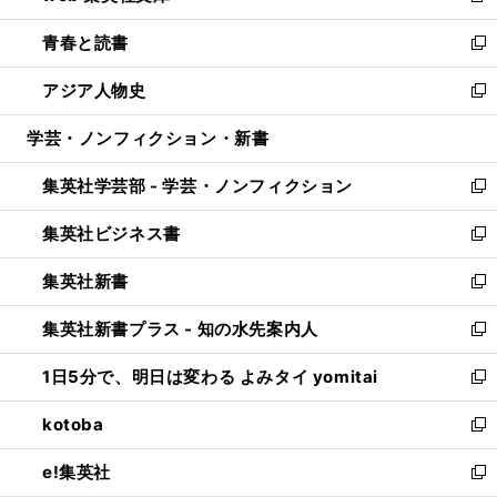
ウ
ン
ウ
し
青春と読書
で
ド
ィ
い
新
開
ウ
ン
ウ
し
アジア人物史
く
で
ド
ィ
い
新
開
ウ
ン
ウ
し
学芸・ノンフィクション・新書
く
で
ド
ィ
い
開
ウ
ン
ウ
集英社学芸部 - 学芸・ノンフィクション
く
で
ド
ィ
新
開
ウ
ン
し
集英社ビジネス書
く
で
ド
い
新
開
ウ
ウ
し
集英社新書
く
で
ィ
い
新
開
ン
ウ
し
集英社新書プラス - 知の水先案内人
く
ド
ィ
い
新
ウ
ン
ウ
し
1日5分で、明日は変わる よみタイ yomitai
で
ド
ィ
い
新
開
ウ
ン
ウ
し
kotoba
く
で
ド
ィ
い
新
開
ウ
ン
ウ
し
e!集英社
く
で
ド
ィ
い
新
開
ウ