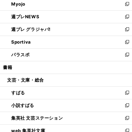
Myojo
く
で
ド
ィ
新
開
ウ
ン
し
週プレNEWS
く
で
ド
い
新
開
ウ
ウ
し
週プレ グラジャパ!
く
で
ィ
い
新
開
ン
ウ
し
Sportiva
く
ド
ィ
い
新
ウ
ン
ウ
し
パラスポ
で
ド
ィ
い
新
開
ウ
ン
ウ
し
書籍
く
で
ド
ィ
い
開
ウ
ン
ウ
文芸・文庫・総合
く
で
ド
ィ
開
ウ
ン
すばる
く
で
ド
新
開
ウ
し
小説すばる
く
で
い
新
開
ウ
し
集英社 文芸ステーション
く
ィ
い
新
ン
ウ
し
web 集英社文庫
ド
ィ
い
新