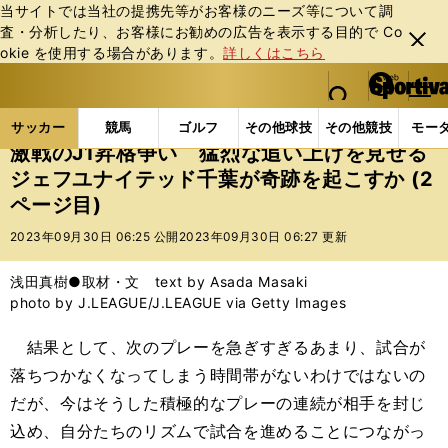
当サイトでは当社の提携先等がお客様のニーズ等について調
査・分析したり、お客様にお勧めの広告を表⽰する⽬的で Co
閉じ
okie を使⽤する場合があります。
詳しくはこちら
る
マイペ
web Sportiva (webスポルティーバ)
検索
メニュ
we
ー
サッカーの記事一覧
Jリーグ他
Jリーグ
激戦の
b
ジ
サッカー
競馬
ゴルフ
その他球技
その他競技
モー
ス
激戦のJ1昇格争い 猛烈な追い上げを見せる
ポ
ジェフユナイテッド千葉が奇跡を起こすか (2
ル
ページ目)
テ
ィ
2023年09月30日 06:25 公開
2023年09月30日 06:27 更新
ー
バ
浅田真樹●取材・文 text by Asada Masaki
photo by J.LEAGUE/J.LEAGUE via Getty Images
結果として、次のプレーを急ぎすぎるあまり、試合が
落ちつかなくなってしまう時間帯がないわけではないの
だが、今はそうした積極的なプレーの連続が相手を封じ
込め、自分たちのリズムで試合を進めることにつながっ