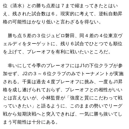
位（清水）との勝ち点差は７まで縮まってきたとはい
え、残された試合数は６。現実的に考えて、逆転自動昇
格の可能性はかなり低いと言わざるを得ない。
勝ち点５差の３位ジュビロ磐田、同４差の４位東京ヴ
ェルディをターゲットに、残り６試合でひとつでも順位
を上げて、プレーオフを有利に戦いたいところだ。
幸いにして今季のプレーオフにはJ1の下位クラブが参
加せず、J2の３～６位クラブのみでトーナメントが実施
される。千葉は過去４度プレーオフに挑み、一度もJ1昇
格を成し遂げられておらず、プレーオフとの相性がいい
とは言えないが、小林監督が「強度と質にこだわって戦
っていきたい」と語るように、このままの勢いでリーグ
戦から短期決戦へと突入できれば、一気に勝ち抜いてし
まう可能性は十分にある。