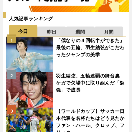
人気記事ランキング
今日
昨日
週間
月間
「僕なりの４回転半ができた」
1
最後の五輪、羽生結弦がこだわ
ったジャンプの美学
羽生結弦、五輪連覇の舞台裏
2
ケガで欠場中に取り組んだ「勉
強」で成長
【ワールドカップ】サッカー日
3
本代表を名将たちはどう見たか
ファン・ハール、クロップ、フ