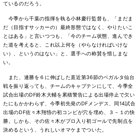
ているのだろう。
今季から千葉の指揮を執る小林慶行監督も、「まだま
だ（目指すサッカーの）最終形態ではなく、やりたいこ
とはある」と言いつつも、「今のチーム状態、進んでき
た道を考えると、これ以上何を（やらなければいけな
い）、というのはない」と、選手への称賛を惜しまな
い。
また、連勝を６に伸ばした直近第36節のベガルタ仙台
戦を振り返っても、チームのキャプテンにして、今季全
試合出場のDF鈴木大輔を累積警告による出場停止で欠い
たにもかかわらず、今季初先発のDFメンデス、同14試合
出場のDF佐々木翔悟の初コンビが穴を埋め、３－１の快
勝。しかも、その佐々木がプロ入り初ゴールで先制点を
決めるという、うれしいオマケまでついた。