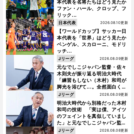
本代表を名将たちはどう見たか
ファン・ハール、クロップ、フ
リック...
日本代表
2026.08.10更新
【ワールドカップ】サッカー日
本代表を「世界」はどう見たか
ベンゲル、スカローニ、モドリ
ッチ...
Jリーグ
2026.08.09更新
元なでしこジャパン監督・佐々
木則夫が振り返る明治大時代
「練習もしない（木村）和司が
脚光を浴びて...。全然面白くな
い４年間でした」
Jリーグ
2026.08.09更新
明治大時代から別格だった木村
和司の技術 「実は僕、アイツ
のフェイントを真似していまし
た」と元なでしこジャパン監
督・佐々木則夫
Jリーグ
2026.08.08更新