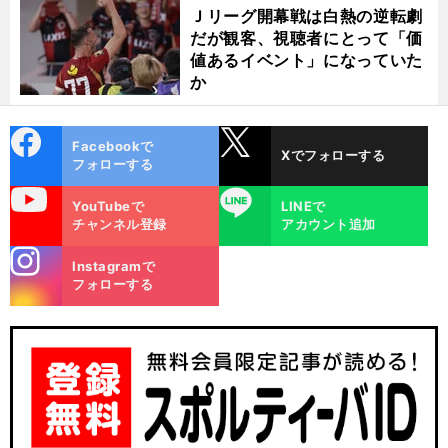
Ｊリーグ開幕戦は白熱の逆転劇
だが観客、視聴者にとって「価
値あるイベント」になっていた
か
cebo
X
Facebookで
Xでフォローする
ok
フォローする
uTube
LINE
YouTubeで
LINEで
チャンネル登録
アカウント追加
stagra
Instagramで
m
フォローする