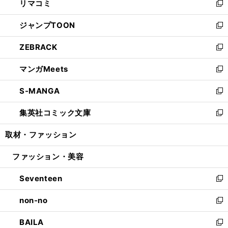
リマコミ
で
ド
ィ
い
新
開
ウ
ン
ウ
し
ジャンプTOON
く
で
ド
ィ
い
新
開
ウ
ン
ウ
し
ZEBRACK
く
で
ド
ィ
い
新
開
ウ
ン
ウ
し
マンガMeets
く
で
ド
ィ
い
新
開
ウ
ン
ウ
し
S-MANGA
く
で
ド
ィ
い
新
開
ウ
ン
ウ
し
集英社コミック文庫
く
で
ド
ィ
い
新
開
ウ
ン
ウ
し
取材・ファッション
く
で
ド
ィ
い
開
ウ
ン
ウ
ファッション・美容
く
で
ド
ィ
開
ウ
ン
Seventeen
く
で
ド
新
開
ウ
し
non-no
く
で
い
新
開
ウ
し
BAILA
く
ィ
い
新