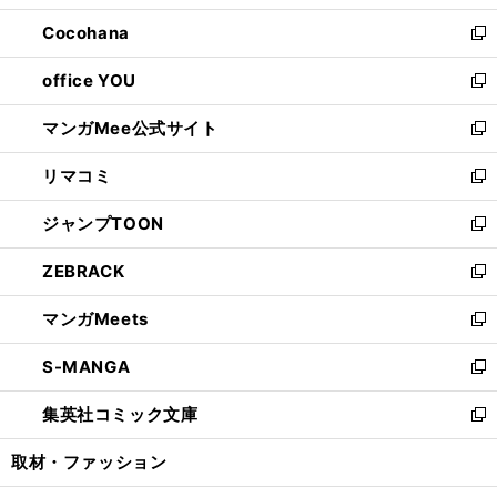
開
ウ
ン
し
Cocohana
く
で
ド
い
新
開
ウ
ウ
し
office YOU
く
で
ィ
い
新
開
ン
ウ
し
マンガMee公式サイト
く
ド
ィ
い
新
ウ
ン
ウ
し
リマコミ
で
ド
ィ
い
新
開
ウ
ン
ウ
し
ジャンプTOON
く
で
ド
ィ
い
新
開
ウ
ン
ウ
し
ZEBRACK
く
で
ド
ィ
い
新
開
ウ
ン
ウ
し
マンガMeets
く
で
ド
ィ
い
新
開
ウ
ン
ウ
し
S-MANGA
く
で
ド
ィ
い
新
開
ウ
ン
ウ
し
集英社コミック文庫
く
で
ド
ィ
い
新
開
ウ
ン
ウ
し
取材・ファッション
く
で
ド
ィ
い
開
ウ
ン
ウ