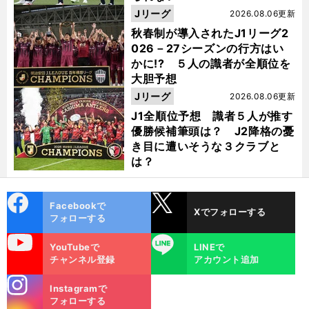
Jリーグ
2026.08.06更新
秋春制が導入されたJ1リーグ2
026－27シーズンの行方はい
かに!? ５人の識者が全順位を
大胆予想
Jリーグ
2026.08.06更新
J1全順位予想 識者５人が推す
優勝候補筆頭は？ J2降格の憂
き目に遭いそうな３クラブと
は？
cebo
X
Facebookで
Xでフォローする
ok
フォローする
uTube
LINE
YouTubeで
LINEで
チャンネル登録
アカウント追加
stagra
Instagramで
m
フォローする