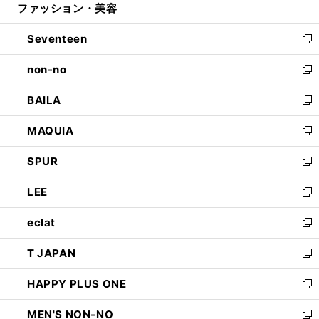
ファッション・美容
く
で
ド
ィ
開
ウ
ン
Seventeen
く
で
ド
新
開
ウ
し
non-no
く
で
い
新
開
ウ
し
BAILA
く
ィ
い
新
ン
ウ
し
MAQUIA
ド
ィ
い
新
ウ
ン
ウ
し
SPUR
で
ド
ィ
い
新
開
ウ
ン
ウ
し
LEE
く
で
ド
ィ
い
新
開
ウ
ン
ウ
し
eclat
く
で
ド
ィ
い
新
開
ウ
ン
ウ
し
T JAPAN
く
で
ド
ィ
い
新
開
ウ
ン
ウ
し
HAPPY PLUS ONE
く
で
ド
ィ
い
新
開
ウ
ン
ウ
し
MEN'S NON-NO
く
で
ド
ィ
い
新