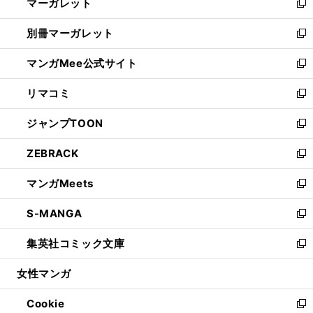
マーガレット
く
で
ド
い
新
開
ウ
ウ
し
別冊マーガレット
く
で
ィ
い
新
開
ン
ウ
し
マンガMee公式サイト
く
ド
ィ
い
新
ウ
ン
ウ
し
リマコミ
で
ド
ィ
い
新
開
ウ
ン
ウ
し
ジャンプTOON
く
で
ド
ィ
い
新
開
ウ
ン
ウ
し
ZEBRACK
く
で
ド
ィ
い
新
開
ウ
ン
ウ
し
マンガMeets
く
で
ド
ィ
い
新
開
ウ
ン
ウ
し
S-MANGA
く
で
ド
ィ
い
新
開
ウ
ン
ウ
し
集英社コミック文庫
く
で
ド
ィ
い
新
開
ウ
ン
ウ
し
女性マンガ
く
で
ド
ィ
い
開
ウ
ン
ウ
Cookie
く
で
ド
ィ
新