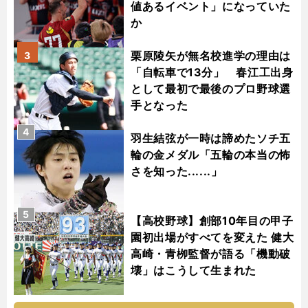
値あるイベント」になっていた
か
栗原陵矢が無名校進学の理由は
3
「自転車で13分」 春江工出身
として最初で最後のプロ野球選
手となった
4
羽生結弦が一時は諦めたソチ五
輪の金メダル「五輪の本当の怖
さを知った......」
5
【高校野球】創部10年目の甲子
園初出場がすべてを変えた 健大
高崎・青栁監督が語る「機動破
壊」はこうして生まれた