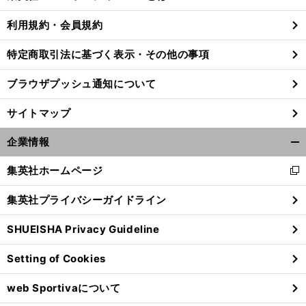
る
利用規約・会員規約
特定商取引法に基づく表示・その他の事項
ブラウザプッシュ通知について
サイトマップ
企業情報
開
く/
集英社ホームページ
新
閉
し
じ
集英社プライバシーガイドライン
い
る
ウ
SHUEISHA Privacy Guideline
ィ
ン
Setting of Cookies
ド
ウ
web Sportivaについて
で
開