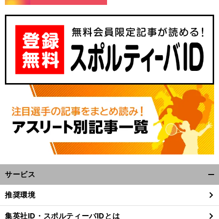
サービス
開
く/
推奨環境
閉
じ
集英社ID・スポルティーバIDとは