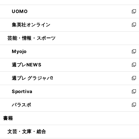
開
ウ
ン
ウ
し
UOMO
く
で
ド
ィ
い
新
開
ウ
ン
ウ
し
集英社オンライン
く
で
ド
ィ
い
新
開
ウ
ン
ウ
し
芸能・情報・スポーツ
く
で
ド
ィ
い
開
ウ
ン
ウ
Myojo
く
で
ド
ィ
新
開
ウ
ン
し
週プレNEWS
く
で
ド
い
新
開
ウ
ウ
し
週プレ グラジャパ!
く
で
ィ
い
新
開
ン
ウ
し
Sportiva
く
ド
ィ
い
新
ウ
ン
ウ
し
パラスポ
で
ド
ィ
い
新
開
ウ
ン
ウ
し
書籍
く
で
ド
ィ
い
開
ウ
ン
ウ
文芸・文庫・総合
く
で
ド
ィ
開
ウ
ン