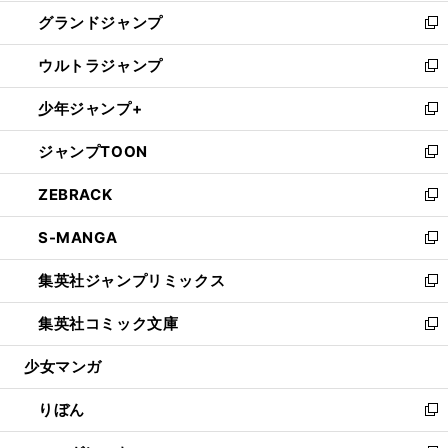
ウ
ン
ウ
し
グランドジャンプ
で
ド
ィ
い
新
開
ウ
ン
ウ
し
ウルトラジャンプ
く
で
ド
ィ
い
新
開
ウ
ン
ウ
し
少年ジャンプ+
く
で
ド
ィ
い
新
開
ウ
ン
ウ
し
ジャンプTOON
く
で
ド
ィ
い
新
開
ウ
ン
ウ
し
ZEBRACK
く
で
ド
ィ
い
新
開
ウ
ン
ウ
し
S-MANGA
く
で
ド
ィ
い
新
開
ウ
ン
ウ
し
集英社ジャンプリミックス
く
で
ド
ィ
い
新
開
ウ
ン
ウ
し
集英社コミック文庫
く
で
ド
ィ
い
新
開
ウ
ン
ウ
し
少女マンガ
く
で
ド
ィ
い
開
ウ
ン
ウ
りぼん
く
で
ド
ィ
新
開
ウ
ン
し