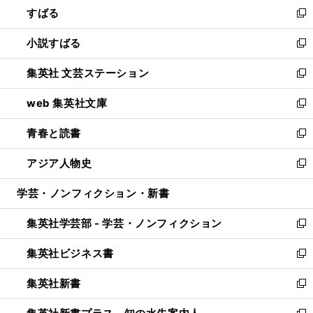
すばる
く
で
ド
新
開
ウ
し
小説すばる
く
で
い
新
開
ウ
し
集英社 文芸ステーション
く
ィ
い
新
ン
ウ
し
web 集英社文庫
ド
ィ
い
新
ウ
ン
ウ
し
青春と読書
で
ド
ィ
い
新
開
ウ
ン
ウ
し
アジア人物史
く
で
ド
ィ
い
新
開
ウ
ン
ウ
し
学芸・ノンフィクション・新書
く
で
ド
ィ
い
開
ウ
ン
ウ
集英社学芸部 - 学芸・ノンフィクション
く
で
ド
ィ
新
開
ウ
ン
し
集英社ビジネス書
く
で
ド
い
新
開
ウ
ウ
し
集英社新書
く
で
ィ
い
新
開
ン
ウ
し
く