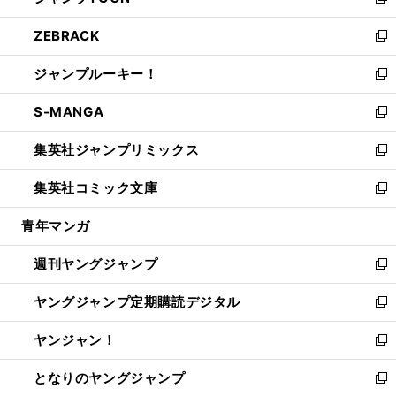
い
新
開
ウ
ン
ウ
し
ZEBRACK
く
で
ド
ィ
い
新
開
ウ
ン
ウ
し
ジャンプルーキー！
く
で
ド
ィ
い
新
開
ウ
ン
ウ
し
S-MANGA
く
で
ド
ィ
い
新
開
ウ
ン
ウ
し
集英社ジャンプリミックス
く
で
ド
ィ
い
新
開
ウ
ン
ウ
し
集英社コミック文庫
く
で
ド
ィ
い
新
開
ウ
ン
ウ
し
青年マンガ
く
で
ド
ィ
い
開
ウ
ン
ウ
週刊ヤングジャンプ
く
で
ド
ィ
新
開
ウ
ン
し
ヤングジャンプ定期購読デジタル
く
で
ド
い
新
開
ウ
ウ
し
ヤンジャン！
く
で
ィ
い
新
開
ン
ウ
し
となりのヤングジャンプ
く
ド
ィ
い
新