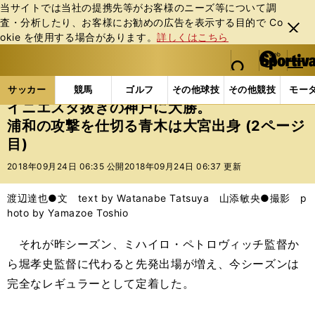
当サイトでは当社の提携先等がお客様のニーズ等について調
査・分析したり、お客様にお勧めの広告を表⽰する⽬的で Co
閉じ
okie を使⽤する場合があります。
詳しくはこちら
る
マイペ
web Sportiva (webスポルティーバ)
検索
メニュ
we
ー
サッカーの記事一覧
Jリーグ他
Jリーグ
イニエ
b
ジ
サッカー
競馬
ゴルフ
その他球技
その他競技
モー
ス
イニエスタ抜きの神戸に大勝。
ポ
浦和の攻撃を仕切る青木は大宮出身 (2ページ
ル
目)
テ
ィ
2018年09月24日 06:35 公開
2018年09月24日 06:37 更新
ー
バ
渡辺達也●文 text by Watanabe Tatsuya 山添敏央●撮影 p
hoto by Yamazoe Toshio
それが昨シーズン、ミハイロ・ペトロヴィッチ監督か
ら堀孝史監督に代わると先発出場が増え、今シーズンは
完全なレギュラーとして定着した。