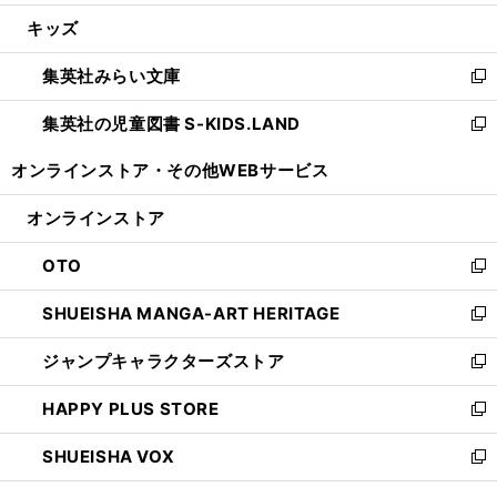
開
ウ
ン
ウ
し
キッズ
く
で
ド
ィ
い
開
ウ
ン
ウ
集英社みらい文庫
く
で
ド
ィ
新
開
ウ
ン
し
集英社の児童図書 S-KIDS.LAND
く
で
ド
い
新
開
ウ
ウ
し
オンラインストア・
その他WEBサービス
く
で
ィ
い
開
ン
ウ
オンラインストア
く
ド
ィ
ウ
ン
OTO
で
ド
新
開
ウ
し
SHUEISHA MANGA-ART HERITAGE
く
で
い
新
開
ウ
し
ジャンプキャラクターズストア
く
ィ
い
新
ン
ウ
し
HAPPY PLUS STORE
ド
ィ
い
新
ウ
ン
ウ
し
SHUEISHA VOX
で
ド
ィ
い
新
開
ウ
ン
ウ
し