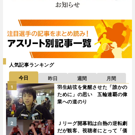
人気記事ランキング
今日
昨日
週間
月間
羽生結弦を覚醒させた「誰かの
1
ために」の思い 五輪連覇の偉
業への道のり
Ｊリーグ開幕戦は白熱の逆転劇
2
だが観客、視聴者にとって「価