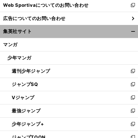
Web Sportivaについてのお問い合わせ
く
新
し
広告についてのお問い合わせ
い
ウ
集英社サイト
王
。
ィ
開
者川崎の強烈なレッスンにKO寸前
この刺激がグランパスを強くする
ン
く/
マンガ
ド
閉
ウ
じ
少年マンガ
で
る
開
週刊少年ジャンプ
く
新
し
ジャンプSQ
い
新
ウ
し
Vジャンプ
ィ
い
新
ン
ウ
し
最強ジャンプ
ド
ィ
い
新
ウ
ン
ウ
し
少年ジャンプ+
で
ド
ィ
い
新
開
ウ
ン
ウ
し
ジャンプTOON
く
で
ド
ィ