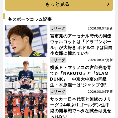
もっと見る
各スポーツコラム記事
Jリーグ
2026.08.07更新
宮市亮のアーセナル時代の同僚
ウォルコットは『ドラゴンボー
ル』が大好き ポドルスキは日向
小次郎に憧れていた
Jリーグ
2026.08.07更新
横浜Ｆ・マリノスの宮市亮を育
てた『NARUTO』と『SLAM
DUNK』 中京大中京の同級
生・木原龍一は"ジャンプ係"だ
った
Jリーグ
2026.08.06更新
サッカー日本代表と無縁のＪリ
ーグ 24年ぶりゴールデン生中
継の開幕戦でヘタな試合は見せ
られない