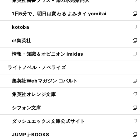
集英社新書プラス - 知の水先案内人
ド
ィ
い
新
ウ
ン
ウ
し
1日5分で、明日は変わる よみタイ yomitai
で
ド
ィ
い
新
開
ウ
ン
ウ
し
kotoba
く
で
ド
ィ
い
新
開
ウ
ン
ウ
し
e!集英社
く
で
ド
ィ
い
新
開
ウ
ン
ウ
し
情報・知識＆オピニオン imidas
く
で
ド
ィ
い
新
開
ウ
ン
ウ
し
ライトノベル・ノベライズ
く
で
ド
ィ
い
開
ウ
ン
ウ
集英社Webマガジン コバルト
く
で
ド
ィ
新
開
ウ
ン
し
集英社オレンジ文庫
く
で
ド
い
新
開
ウ
ウ
し
シフォン文庫
く
で
ィ
い
新
開
ン
ウ
し
ダッシュエックス文庫公式サイト
く
ド
ィ
い
新
ウ
ン
ウ
し
JUMP j-BOOKS
で
ド
ィ
い
新