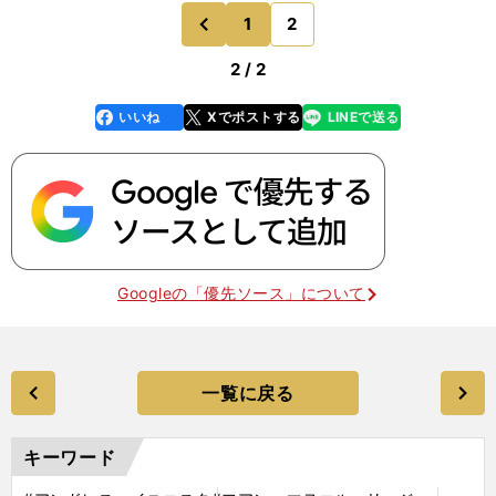
1
2
のページへ
前
2 / 2
いいね
Xでポストする
LINEで送る
line
faceboo
x
k
Googleの「優先ソース」について
一覧に戻る
キーワード