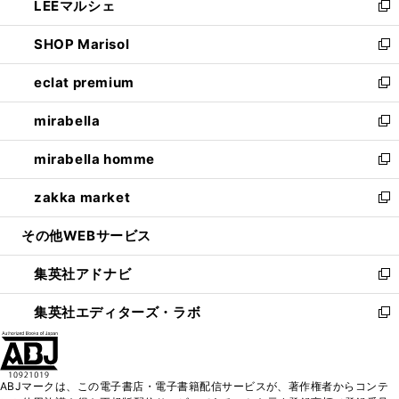
LEEマルシェ
く
で
ド
ィ
い
新
開
ウ
ン
ウ
し
SHOP Marisol
く
で
ド
ィ
い
新
開
ウ
ン
ウ
し
eclat premium
く
で
ド
ィ
い
新
開
ウ
ン
ウ
し
mirabella
く
で
ド
ィ
い
新
開
ウ
ン
ウ
し
mirabella homme
く
で
ド
ィ
い
新
開
ウ
ン
ウ
し
zakka market
く
で
ド
ィ
い
新
開
ウ
ン
ウ
し
その他WEBサービス
く
で
ド
ィ
い
開
ウ
ン
ウ
集英社アドナビ
く
で
ド
ィ
新
開
ウ
ン
し
集英社エディターズ・ラボ
く
で
ド
い
新
開
ウ
ウ
し
く
で
ィ
い
開
ン
ウ
ABJマークは、この電子書店・電子書籍配信サービスが、著作権者からコンテ
く
ド
ィ