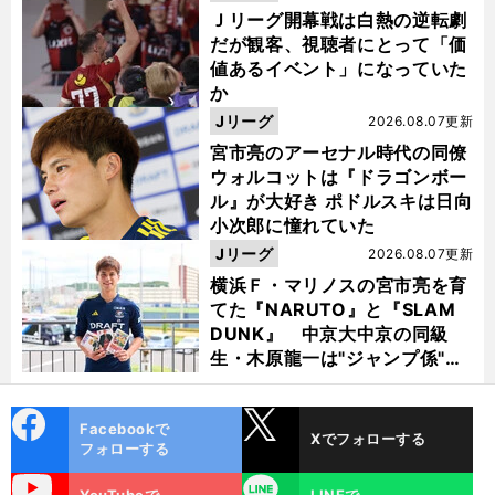
Ｊリーグ開幕戦は白熱の逆転劇
だが観客、視聴者にとって「価
値あるイベント」になっていた
か
Jリーグ
2026.08.07更新
宮市亮のアーセナル時代の同僚
ウォルコットは『ドラゴンボー
ル』が大好き ポドルスキは日向
小次郎に憧れていた
Jリーグ
2026.08.07更新
横浜Ｆ・マリノスの宮市亮を育
てた『NARUTO』と『SLAM
DUNK』 中京大中京の同級
生・木原龍一は"ジャンプ係"だ
った
cebo
X
Facebookで
Xでフォローする
ok
フォローする
uTube
LINE