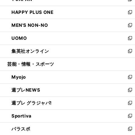
い
新
開
ウ
ン
ウ
し
HAPPY PLUS ONE
く
で
ド
ィ
い
新
開
ウ
ン
ウ
し
MEN'S NON-NO
く
で
ド
ィ
い
新
開
ウ
ン
ウ
し
UOMO
く
で
ド
ィ
い
新
開
ウ
ン
ウ
し
集英社オンライン
く
で
ド
ィ
い
新
開
ウ
ン
ウ
し
芸能・情報・スポーツ
く
で
ド
ィ
い
開
ウ
ン
ウ
Myojo
く
で
ド
ィ
新
開
ウ
ン
し
週プレNEWS
く
で
ド
い
新
開
ウ
ウ
し
週プレ グラジャパ!
く
で
ィ
い
新
開
ン
ウ
し
Sportiva
く
ド
ィ
い
新
ウ
ン
ウ
し
パラスポ
で
ド
ィ
い
新