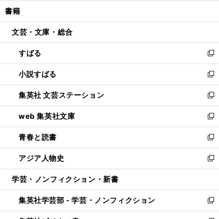
開
ウ
ン
ウ
し
書籍
く
で
ド
ィ
い
開
ウ
ン
ウ
文芸・文庫・総合
く
で
ド
ィ
開
ウ
ン
すばる
く
で
ド
新
開
ウ
し
小説すばる
く
で
い
新
開
ウ
し
集英社 文芸ステーション
く
ィ
い
新
ン
ウ
し
web 集英社文庫
ド
ィ
い
新
ウ
ン
ウ
し
青春と読書
で
ド
ィ
い
新
開
ウ
ン
ウ
し
アジア人物史
く
で
ド
ィ
い
新
開
ウ
ン
ウ
し
学芸・ノンフィクション・新書
く
で
ド
ィ
い
開
ウ
ン
ウ
集英社学芸部 - 学芸・ノンフィクション
く
で
ド
ィ
新
開
ウ
ン
し