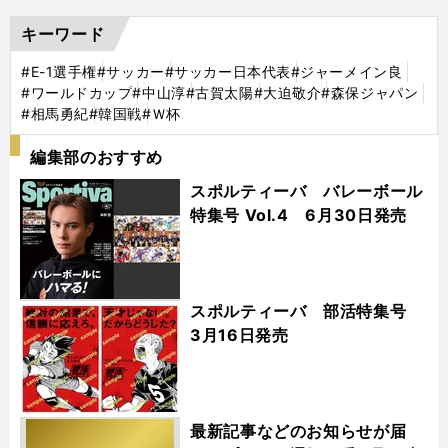
キーワード
#E-1選手権
#サッカー
#サッカー日本代表
#ジャーメイン良
#ワールドカップ
#中山淳
#古賀太陽
#大迫敬介
#森保ジャパン
#相馬勇紀
#韓国戦
#Ｗ杯
編集部のおすすめ
スポルティーバ バレーボール
特集号 Vol.4 6月30日発売
スポルティーバ 部活特集号
3月16日発売
最新記事などのお知らせが届