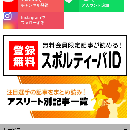
YouTubeで
LINEで
チャンネル登録
アカウント追加
stagra
Instagramで
m
フォローする
サ
？
、
、
ッカー日本代表を韓国はどう見ているのか
E-1選手権での監督
選手
メディアの反応
E-1
サービス