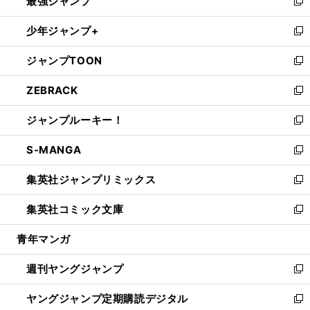
最強ジャンプ
ド
ィ
い
新
ウ
ン
ウ
し
少年ジャンプ+
で
ド
ィ
い
新
開
ウ
ン
ウ
し
ジャンプTOON
く
で
ド
ィ
い
新
開
ウ
ン
ウ
し
ZEBRACK
く
で
ド
ィ
い
新
開
ウ
ン
ウ
し
ジャンプルーキー！
く
で
ド
ィ
い
新
開
ウ
ン
ウ
し
S-MANGA
く
で
ド
ィ
い
新
開
ウ
ン
ウ
し
集英社ジャンプリミックス
く
で
ド
ィ
い
新
開
ウ
ン
ウ
し
集英社コミック文庫
く
で
ド
ィ
い
新
開
ウ
ン
ウ
し
青年マンガ
く
で
ド
ィ
い
開
ウ
ン
ウ
週刊ヤングジャンプ
く
で
ド
ィ
新
開
ウ
ン
し
ヤングジャンプ定期購読デジタル
く
で
ド
い
新