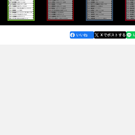
いいね
Xでポストする
line
faceboo
x
k