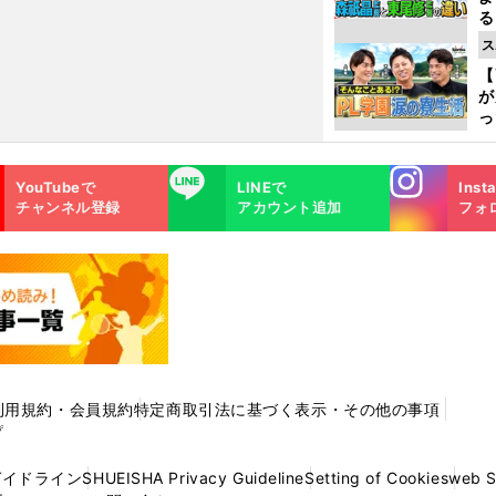
る
光
ス
ピ
【
が
っ
た
Instagra
LINE
YouTubeで
LINEで
Inst
m
チャンネル登録
アカウント追加
フォ
利用規約・会員規約
特定商取引法に基づく表示・その他の事項
プ
ガイドライン
SHUEISHA Privacy Guideline
Setting of Cookies
web 