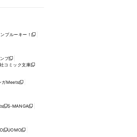
ャンプルーキー！
新
し
い
ウ
ャンプ
新
ィ
社コミック文庫
し
新
ン
い
し
ド
ウ
い
ウ
ガMeets
新
ィ
ウ
で
し
ン
ィ
開
い
ド
ン
く
ウ
ウ
ド
s
S-MANGA
新
新
ィ
で
ウ
し
し
ン
開
で
い
い
ド
く
開
ウ
ウ
ウ
NO
UOMO
く
新
新
ィ
ィ
で