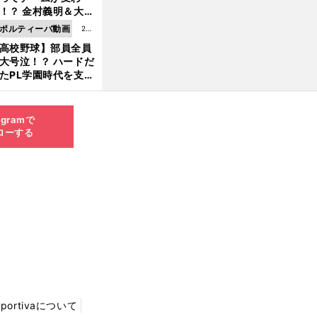
8.0
！？ 金村義明＆大塚
6更
二が語る歴代監督エ
ポルティーバ動画
202
新
ソード
高校野球】部員全員
6.0
大号泣！？ ハードだ
8.0
たPL学園時代を支え
6更
ものとは
新
agramで
ローする
Sportivaについて