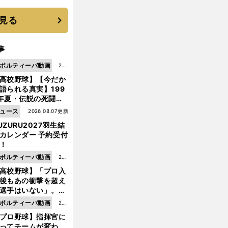
 それでもプロではな
大学進学を選ぶ理由
見る
事
ポルティーバ動画
202
高校野球】【今だか
6.0
語られる真実】199
8.0
年夏・伝説の死闘の
7更
中にPL学園に何が起
ュース
2026.08.07更新
新
ていた！？
UZURU2027羽生結
カレンダー 予約受付
！
ポルティーバ動画
202
高校野球】「プロ入
6.0
後もあの衝撃を超え
8.0
選手はいない」。PL
6更
園トリオが衝撃を受
ポルティーバ動画
202
新
た選手
プロ野球】指揮官に
6.0
ってチームが変わ