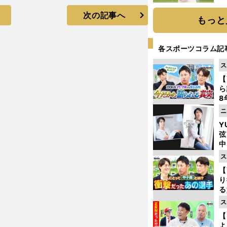
ト
次の記事へ
く
もっと
各スポーツコラム記
ス
【
ら
8
最
ニ
き
Y
弦
中
ス
【
り
る
学
ス
け
【
よ