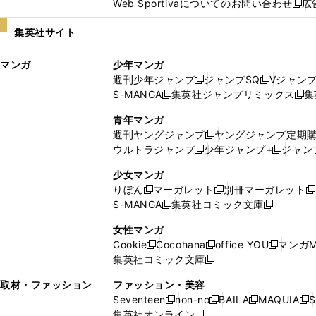
Web Sportivaについてのお問い合わせ
広
し
新
い
し
集英社サイト
ウ
い
ィ
ウ
マンガ
少年マンガ
ン
ィ
週刊少年ジャンプ
ジャンプSQ
Vジャン
ド
ン
新
新
S-MANGA
集英社ジャンプリミックス
集
ウ
ド
新
し
し
新
で
ウ
し
い
い
し
青年マンガ
開
で
い
ウ
ウ
い
週刊ヤングジャンプ
ヤングジャンプ定期
新
く
開
ウ
ィ
ィ
ウ
ウルトラジャンプ
少年ジャンプ+
ジャン
新
し
新
く
ィ
ン
ン
ィ
し
い
し
ン
ド
ド
ン
少女マンガ
い
ウ
い
ド
ウ
ウ
ド
りぼん
マーガレット
別冊マーガレット
新
新
新
ウ
ィ
ウ
ウ
で
で
ウ
S-MANGA
集英社コミック文庫
し
新
し
新
ィ
ン
ィ
で
開
開
で
い
し
い
し
ン
ド
ン
女性マンガ
開
く
く
開
ウ
い
ウ
い
ド
ウ
ド
Cookie
Cocohana
office YOU
マンガM
く
く
新
新
新
ィ
ウ
ィ
ウ
ウ
で
ウ
集英社コミック文庫
し
新
し
し
ン
ィ
ン
ィ
で
開
で
い
し
い
い
ド
ン
ド
ン
取材・ファッション
ファッション・美容
開
く
開
ウ
い
ウ
ウ
ウ
ド
ウ
ド
Seventeen
non-no
BAILA
MAQUIA
S
く
く
新
新
新
新
ィ
ウ
ィ
ィ
で
ウ
で
ウ
集英社オンライン