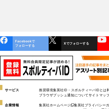
ebo
X
YouTube
Facebookで
Xでフォローする
ok
フォローする
サービス
推奨環境
集英社ID・スポルティーバIDとは
ブラウザプッシュ通知について
サイトマッ
企業情報
集英社ホームページ
集英社プライバシー
新