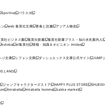
し
し
し
し
し
ン
ン
ン
ン
開
開
開
開
開
い
い
い
い
い
ド
ド
ド
ド
く
く
く
く
く
ウ
ウ
ウ
ウ
ウ
ウ
ウ
ウ
ウ
Sportiva
パラスポ
新
新
ィ
ィ
ィ
ィ
ィ
で
で
で
で
し
し
し
ン
ン
ン
ン
ン
開
開
開
開
い
い
い
ド
ド
ド
ド
ド
ョン
web 集英社文庫
青春と読書
アジア人物史
く
く
く
く
新
新
新
新
ウ
ウ
ウ
ウ
ウ
ウ
ウ
ウ
し
し
し
し
ィ
ィ
ィ
で
で
で
で
で
い
い
い
い
ン
ン
ン
集英社ビジネス書
集英社新書
集英社新書プラス - 知の水先案内人
開
開
開
開
開
新
新
新
ウ
ウ
ウ
ウ
ド
ド
ド
kotoba
e!集英社
情報・知識＆オピニオン imidas
く
く
く
く
く
新
し
新
し
新
ィ
ィ
ィ
ィ
ウ
ウ
ウ
し
し
い
し
い
し
ン
ン
ン
ン
で
で
で
い
い
ウ
い
ウ
い
ド
ド
ド
ド
ンジ文庫
シフォン文庫
ダッシュエックス文庫公式サイト
JUMP 
開
開
開
新
新
新
ウ
ウ
ィ
ウ
ィ
ウ
ウ
ウ
ウ
ウ
く
く
く
し
し
し
ィ
ィ
ン
ィ
ン
ィ
で
で
で
で
い
い
い
ン
ン
ド
ン
ド
ン
S.LAND
開
開
開
開
新
ウ
ウ
ウ
ド
ド
ウ
ド
ウ
ド
く
く
く
く
し
ィ
ィ
ィ
ウ
ウ
で
ウ
で
ウ
い
ン
ン
ン
ジャンプキャラクターズストア
HAPPY PLUS STORE
SHUEIS
で
で
開
で
開
で
新
新
新
ウ
ド
ド
ド
ium
mirabella
mirabella homme
zakka market
開
開
く
開
く
開
し
新
新
新
し
新
し
ィ
ウ
ウ
ウ
く
く
く
く
い
し
し
い
し
し
い
ン
で
で
で
ウ
い
い
ウ
い
い
ウ
ド
ボ
開
開
開
新