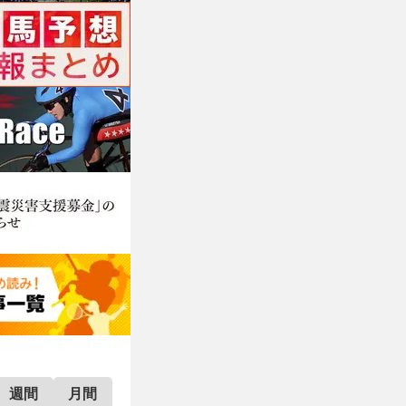
週間
月間