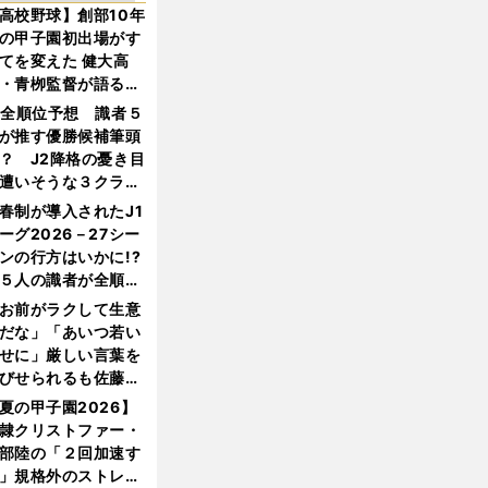
高校野球】創部10年
の甲子園初出場がす
てを変えた 健大高
・青栁監督が語る
機動破壊」はこうし
1全順位予想 識者５
生まれた
が推す優勝候補筆頭
？ J2降格の憂き目
遭いそうな３クラブ
は？
春制が導入されたJ1
ーグ2026－27シー
ンの行方はいかに!?
５人の識者が全順位
大胆予想
お前がラクして生意
だな」「あいつ若い
せに」厳しい言葉を
びせられるも佐藤慎
郎が貫いた誇りとフ
夏の甲子園2026】
ンへの思い
隷クリストファー・
部陸の「２回加速す
」規格外のストレー