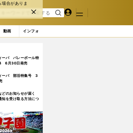
る場合がありま
マイペ
閉じ
検索
メニュ
ー
る
す
ジ
る
動画
インフォ
ィーバ バレーボール特
.4 6月30日発売
ィーバ 部活特集号 3
売
などのお知らせが届く
通知を受け取る方法につ