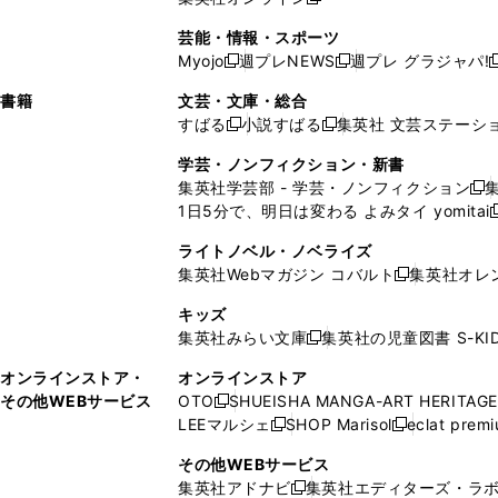
し
新
し
し
し
ン
ィ
ン
ン
開
で
開
で
い
し
い
い
い
ド
ン
ド
ド
芸能・情報・スポーツ
く
開
く
開
ウ
い
ウ
ウ
ウ
ウ
ド
ウ
ウ
Myojo
週プレNEWS
週プレ グラジャパ!
く
く
新
新
新
ィ
ウ
ィ
ィ
ィ
で
ウ
で
で
し
し
ン
ィ
ン
ン
ン
書籍
文芸・文庫・総合
開
で
開
開
い
い
ド
ン
ド
ド
ド
すばる
小説すばる
集英社 文芸ステーシ
く
開
く
く
新
新
ウ
ウ
ウ
ド
ウ
ウ
ウ
く
し
し
ィ
ィ
学芸・ノンフィクション・新書
で
ウ
で
で
で
い
い
ン
ン
集英社学芸部 - 学芸・ノンフィクション
開
で
開
開
開
新
ウ
ウ
ド
ド
1日5分で、明日は変わる よみタイ yomitai
く
開
く
く
く
し
新
ィ
ィ
ウ
ウ
く
い
ン
ン
ライトノベル・ノベライズ
で
で
ウ
ド
ド
集英社Webマガジン コバルト
集英社オレ
開
開
新
ィ
ウ
ウ
く
く
し
ン
キッズ
で
で
い
ド
集英社みらい文庫
集英社の児童図書 S-KID
開
開
新
ウ
ウ
く
く
し
ィ
オンラインストア・
オンラインストア
で
い
ン
その他WEBサービス
OTO
SHUEISHA MANGA-ART HERITAGE
開
新
ウ
ド
LEEマルシェ
SHOP Marisol
eclat prem
く
し
新
新
ィ
ウ
い
し
し
ン
その他WEBサービス
で
ウ
い
い
ド
集英社アドナビ
集英社エディターズ・ラ
開
新