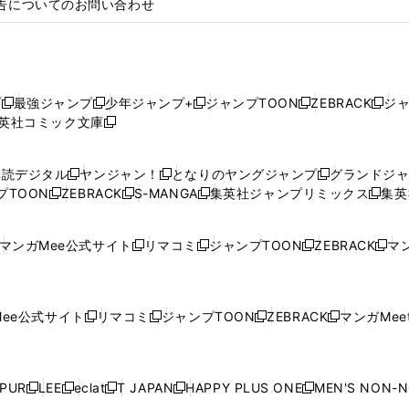
告についてのお問い合わせ
プ
最強ジャンプ
少年ジャンプ+
ジャンプTOON
ZEBRACK
ジ
新
新
新
新
新
英社コミック文庫
し
新
し
し
し
し
い
い
し
い
い
い
ウ
ウ
い
ウ
ウ
ウ
購読デジタル
ヤンジャン！
となりのヤングジャンプ
グランドジ
新
新
新
ィ
ィ
ウ
ィ
ィ
ィ
プTOON
ZEBRACK
S-MANGA
集英社ジャンプリミックス
集英
新
し
新
し
新
し
新
ン
ン
ィ
ン
ン
ン
し
い
し
い
し
い
し
ド
ド
ン
ド
ド
ド
い
ウ
い
ウ
い
ウ
い
ウ
ウ
ド
ウ
ウ
ウ
マンガMee公式サイト
リマコミ
ジャンプTOON
ZEBRACK
マン
新
新
新
新
ウ
ィ
ウ
ィ
ウ
ィ
ウ
で
で
ウ
で
で
で
し
し
し
し
し
ィ
ン
ィ
ン
ィ
ン
ィ
開
開
で
開
開
開
い
い
い
い
い
ン
ド
ン
ド
ン
ド
ン
く
く
開
く
く
く
ウ
ウ
ウ
ウ
ウ
ド
ウ
ド
ウ
ド
ウ
ド
ee公式サイト
リマコミ
ジャンプTOON
ZEBRACK
マンガMeet
く
新
新
新
新
ィ
ィ
ィ
ィ
ィ
ウ
で
ウ
で
ウ
で
ウ
し
し
し
し
ン
ン
ン
ン
ン
で
開
で
開
で
開
で
い
い
い
い
ド
ド
ド
ド
ド
開
く
開
く
開
く
開
ウ
ウ
ウ
ウ
ウ
ウ
ウ
ウ
ウ
PUR
LEE
eclat
T JAPAN
HAPPY PLUS ONE
MEN'S NON-
く
く
く
く
新
新
新
新
新
ィ
ィ
ィ
ィ
で
で
で
で
で