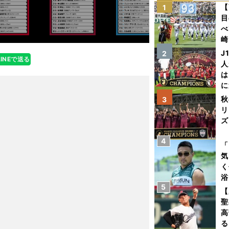
【
1
目
べ
崎
「
J
2
LINEで送る
て
人
は
に
と
秋
3
リ
ズ
4
を
「
気
く
浴
5
太
【
ァ
聖
高
る