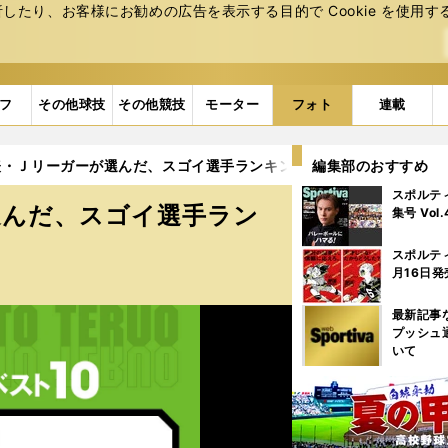
たり、お客様にお勧めの広告を表⽰する⽬的で Cookie を使⽤す
フ
その他球技
その他競技
モーター
フォト
連載
・Ｊリーガーが選んだ、スゴイ選手ランキング (13ページ目)
編集部のおすすめ
スポルテ
選んだ、スゴイ選手ラン
集号 Vol
スポルテ
月16日発
最新記事
プッシュ
いて