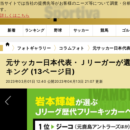
当サイトでは当社の提携先等がお客様のニーズ等について調査・分析し
web Sportiva (webスポルティーバ)
す。
詳しくはこちら
新着
ランキング
野球
サッカー
競馬
ゴル
we
フォトギャラリー
コラムフォト
元サッカー日本代表
b
ス
元サッカー日本代表・Ｊリーガーが
ポ
ル
キング (13ページ目)
テ
2023年03月01日 12:40 公開
2023年04月13日 21:07 更新
ィ
ー
バ
次へ