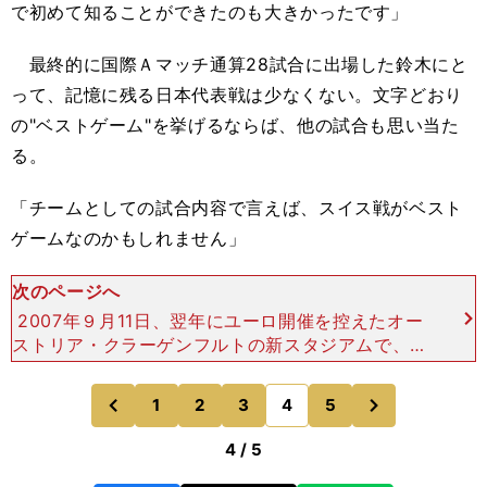
で初めて知ることができたのも大きかったです」
最終的に国際Ａマッチ通算28試合に出場した鈴木にと
って、記憶に残る日本代表戦は少なくない。文字どおり
の"ベストゲーム"を挙げるならば、他の試合も思い当た
る。
「チームとしての試合内容で言えば、スイス戦がベスト
ゲームなのかもしれません」
次のページへ
2007年９月11日、翌年にユーロ開催を控えたオー
ストリア・クラーゲンフルトの新スタジアムで、日
本はスイスと対戦。前半は０－２とリードされる
も、後半に逆転し、４－３で勝利を手にした。「ス
次
1
2
3
4
5
のページへ
のページへ
イス戦のあと
前
4 / 5