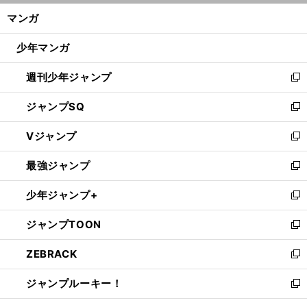
ン
く/
マンガ
ド
閉
ウ
じ
少年マンガ
で
る
開
週刊少年ジャンプ
く
新
し
ジャンプSQ
い
新
ウ
し
Vジャンプ
ィ
い
新
ン
ウ
し
最強ジャンプ
ド
ィ
い
新
ウ
ン
ウ
し
少年ジャンプ+
で
ド
ィ
い
新
開
ウ
ン
ウ
し
ジャンプTOON
く
で
ド
ィ
い
新
開
ウ
ン
ウ
し
ZEBRACK
く
で
ド
ィ
い
新
開
ウ
ン
ウ
し
ジャンプルーキー！
く
で
ド
ィ
い
新
開
ウ
ン
ウ
し