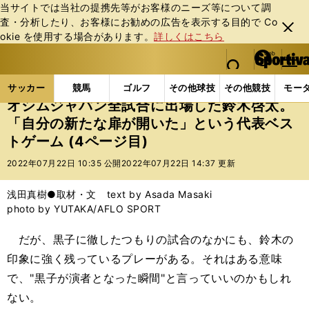
当サイトでは当社の提携先等がお客様のニーズ等について調
査・分析したり、お客様にお勧めの広告を表⽰する⽬的で Co
閉じ
okie を使⽤する場合があります。
詳しくはこちら
る
マイペ
web Sportiva (webスポルティーバ)
検索
メニュ
we
ー
サッカーの記事一覧
サッカー代表
日本代表
オ
b
ジ
サッカー
競馬
ゴルフ
その他球技
その他競技
モー
ス
オシムジャパン全試合に出場した鈴木啓太。
ポ
「自分の新たな扉が開いた」という代表ベス
ル
トゲーム (4ページ目)
テ
ィ
2022年07月22日 10:35 公開
2022年07月22日 14:37 更新
ー
バ
浅田真樹●取材・文 text by Asada Masaki
photo by YUTAKA/AFLO SPORT
だが、黒子に徹したつもりの試合のなかにも、鈴木の
印象に強く残っているプレーがある。それはある意味
で、"黒子が演者となった瞬間"と言っていいのかもしれ
ない。