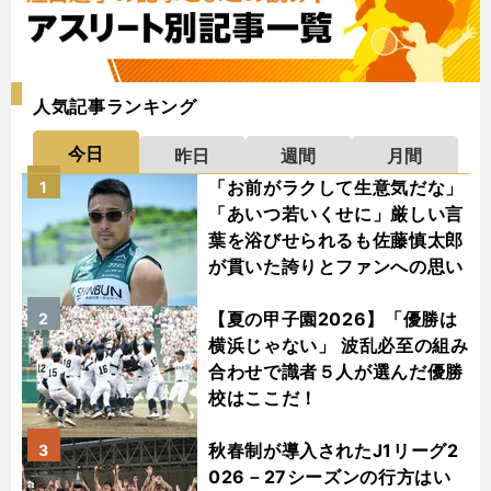
人気記事ランキング
今日
昨日
週間
月間
「お前がラクして生意気だな」
1
「あいつ若いくせに」厳しい言
葉を浴びせられるも佐藤慎太郎
が貫いた誇りとファンへの思い
【夏の甲子園2026】「優勝は
2
横浜じゃない」 波乱必至の組み
合わせで識者５人が選んだ優勝
校はここだ！
秋春制が導入されたJ1リーグ2
3
026－27シーズンの行方はい