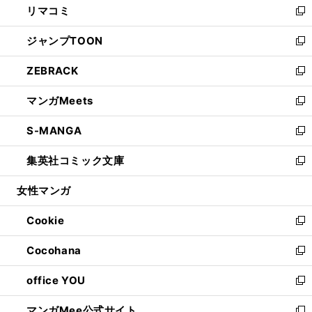
リマコミ
で
ド
ィ
い
新
開
ウ
ン
ウ
し
ジャンプTOON
く
で
ド
ィ
い
新
開
ウ
ン
ウ
し
ZEBRACK
く
で
ド
ィ
い
新
開
ウ
ン
ウ
し
マンガMeets
く
で
ド
ィ
い
新
開
ウ
ン
ウ
し
S-MANGA
く
で
ド
ィ
い
新
開
ウ
ン
ウ
し
集英社コミック文庫
く
で
ド
ィ
い
新
開
ウ
ン
ウ
し
女性マンガ
く
で
ド
ィ
い
開
ウ
ン
ウ
Cookie
く
で
ド
ィ
新
開
ウ
ン
し
Cocohana
く
で
ド
い
新
開
ウ
ウ
し
office YOU
く
で
ィ
い
新
開
ン
ウ
し
マンガMee公式サイト
く
ド
ィ