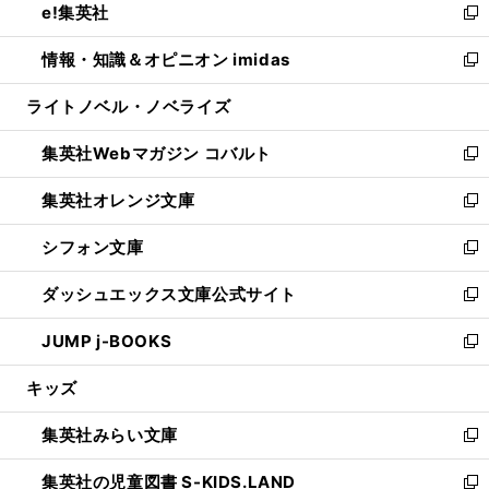
e!集英社
く
で
ド
ィ
い
新
開
ウ
ン
ウ
し
情報・知識＆オピニオン imidas
く
で
ド
ィ
い
新
開
ウ
ン
ウ
し
ライトノベル・ノベライズ
く
で
ド
ィ
い
開
ウ
ン
ウ
集英社Webマガジン コバルト
く
で
ド
ィ
新
開
ウ
ン
し
集英社オレンジ文庫
く
で
ド
い
新
開
ウ
ウ
し
シフォン文庫
く
で
ィ
い
新
開
ン
ウ
し
ダッシュエックス文庫公式サイト
く
ド
ィ
い
新
ウ
ン
ウ
し
JUMP j-BOOKS
で
ド
ィ
い
新
開
ウ
ン
ウ
し
キッズ
く
で
ド
ィ
い
開
ウ
ン
ウ
集英社みらい文庫
く
で
ド
ィ
新
開
ウ
ン
し
集英社の児童図書 S-KIDS.LAND
く
で
ド
い
新