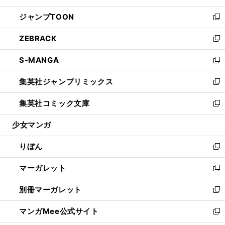
開
ウ
ン
ウ
し
ジャンプTOON
く
で
ド
ィ
い
新
開
ウ
ン
ウ
し
ZEBRACK
く
で
ド
ィ
い
新
開
ウ
ン
ウ
し
S-MANGA
く
で
ド
ィ
い
新
開
ウ
ン
ウ
し
集英社ジャンプリミックス
く
で
ド
ィ
い
新
開
ウ
ン
ウ
し
集英社コミック文庫
く
で
ド
ィ
い
新
開
ウ
ン
ウ
し
少女マンガ
く
で
ド
ィ
い
開
ウ
ン
ウ
りぼん
く
で
ド
ィ
新
開
ウ
ン
し
マーガレット
く
で
ド
い
新
開
ウ
ウ
し
別冊マーガレット
く
で
ィ
い
新
開
ン
ウ
し
マンガMee公式サイト
く
ド
ィ
い
新
ウ
ン
ウ
し