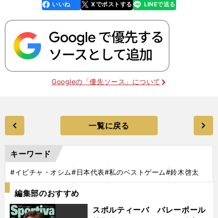
いいね
Xでポストする
LINEで送る
line
faceboo
x
k
Googleの「優先ソース」について
一覧に戻る
キーワード
#イビチャ・オシム
#日本代表
#私のベストゲーム
#鈴木啓太
編集部のおすすめ
スポルティーバ バレーボール