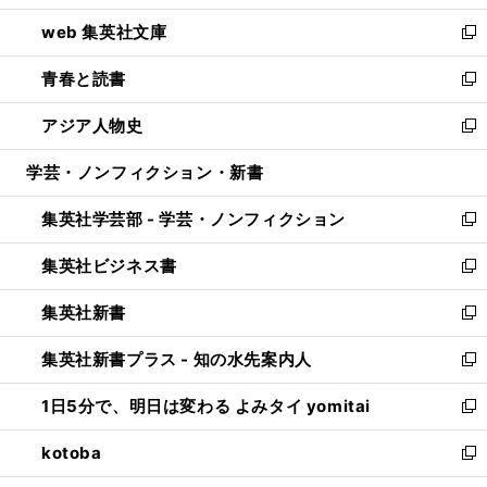
ン
ウ
し
web 集英社文庫
ド
ィ
い
新
ウ
ン
ウ
し
青春と読書
で
ド
ィ
い
新
開
ウ
ン
ウ
し
アジア人物史
く
で
ド
ィ
い
新
開
ウ
ン
ウ
し
学芸・ノンフィクション・新書
く
で
ド
ィ
い
開
ウ
ン
ウ
集英社学芸部 - 学芸・ノンフィクション
く
で
ド
ィ
新
開
ウ
ン
し
集英社ビジネス書
く
で
ド
い
新
開
ウ
ウ
し
集英社新書
く
で
ィ
い
新
開
ン
ウ
し
集英社新書プラス - 知の水先案内人
く
ド
ィ
い
新
ウ
ン
ウ
し
1日5分で、明日は変わる よみタイ yomitai
で
ド
ィ
い
新
開
ウ
ン
ウ
し
kotoba
く
で
ド
ィ
い
新
開
ウ
ン
ウ
し