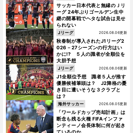
サッカー日本代表と無縁のＪリ
ーグ 24年ぶりゴールデン生中
継の開幕戦でヘタな試合は見せ
られない
Jリーグ
2026.08.06更新
秋春制が導入されたJ1リーグ2
026－27シーズンの行方はい
かに!? ５人の識者が全順位を
大胆予想
Jリーグ
2026.08.06更新
J1全順位予想 識者５人が推す
優勝候補筆頭は？ J2降格の憂
き目に遭いそうな３クラブと
は？
海外サッカー
2026.08.05更新
「ワールドカップ売却計画」は
断念も残る火種 FIFAインファ
ンティーノ会長体制に何が起き
ているのか