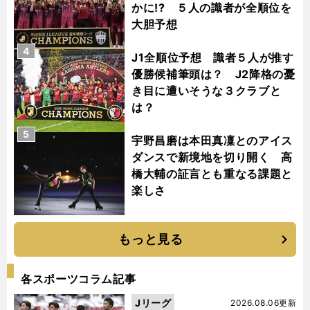
かに!? ５人の識者が全順位を
大胆予想
4
J1全順位予想 識者５人が推す
優勝候補筆頭は？ J2降格の憂
き目に遭いそうな３クラブと
は？
5
宇野昌磨は本田真凜とのアイス
ダンスで新境地を切り開く 高
橋大輔の証言とも重なる課題と
楽しさ
もっと見る
各スポーツコラム記事
Jリーグ
2026.08.06更新