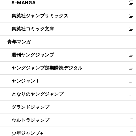
S-MANGA
く
で
ド
ィ
い
新
開
ウ
ン
ウ
し
集英社ジャンプリミックス
く
で
ド
ィ
い
新
開
ウ
ン
ウ
し
集英社コミック文庫
く
で
ド
ィ
い
新
開
ウ
ン
ウ
し
青年マンガ
く
で
ド
ィ
い
開
ウ
ン
ウ
週刊ヤングジャンプ
く
で
ド
ィ
新
開
ウ
ン
し
ヤングジャンプ定期購読デジタル
く
で
ド
い
新
開
ウ
ウ
し
ヤンジャン！
く
で
ィ
い
新
開
ン
ウ
し
となりのヤングジャンプ
く
ド
ィ
い
新
ウ
ン
ウ
し
グランドジャンプ
で
ド
ィ
い
新
開
ウ
ン
ウ
し
ウルトラジャンプ
く
で
ド
ィ
い
新
開
ウ
ン
ウ
し
少年ジャンプ+
く
で
ド
ィ
い
新