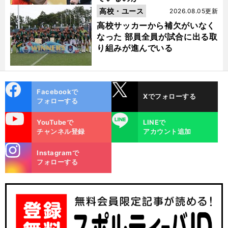
高校・ユース
2026.08.05更新
高校サッカーから補欠がいなく
なった 部員全員が試合に出る取
り組みが進んでいる
cebo
X
Facebookで
Xでフォローする
ok
フォローする
uTube
LINE
YouTubeで
LINEで
チャンネル登録
アカウント追加
stagra
Instagramで
m
フォローする