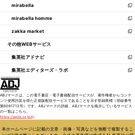
mirabella
く
で
ド
ィ
い
新
開
ウ
ン
ウ
し
mirabella homme
く
で
ド
ィ
い
新
開
ウ
ン
ウ
し
zakka market
く
で
ド
ィ
い
新
開
ウ
ン
ウ
し
その他WEBサービス
く
で
ド
ィ
い
開
ウ
ン
ウ
集英社アドナビ
く
で
ド
ィ
新
開
ウ
ン
し
集英社エディターズ・ラボ
く
で
ド
い
新
開
ウ
ウ
し
く
で
ィ
い
開
ン
ウ
ABJマークは、この電子書店・電子書籍配信サービスが、著作権者からコンテ
く
ド
ィ
ンツ使用許諾を得た正規版配信サービスであることを示す登録商標（登録番号
ウ
ン
第6091713号）です。ABJマークの詳細、ABJマークを掲示しているサービス
で
ド
の一覧はこちら。
開
ウ
https://aebs.or.jp/
新
く
で
し
い
開
本ホームページに記載の文章・画像・写真などを無断で複製するこ
ウ
く