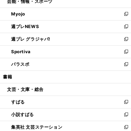
芸能・情報・スポーツ
く
で
ド
ィ
い
開
ウ
ン
ウ
Myojo
く
で
ド
ィ
新
開
ウ
ン
し
週プレNEWS
く
で
ド
い
新
開
ウ
ウ
し
週プレ グラジャパ!
く
で
ィ
い
新
開
ン
ウ
し
Sportiva
く
ド
ィ
い
新
ウ
ン
ウ
し
パラスポ
で
ド
ィ
い
新
開
ウ
ン
ウ
し
書籍
く
で
ド
ィ
い
開
ウ
ン
ウ
文芸・文庫・総合
く
で
ド
ィ
開
ウ
ン
すばる
く
で
ド
新
開
ウ
し
小説すばる
く
で
い
新
開
ウ
し
集英社 文芸ステーション
く
ィ
い
新