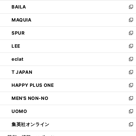
開
ウ
し
BAILA
く
ィ
い
新
ン
ウ
し
MAQUIA
ド
ィ
い
新
ウ
ン
ウ
し
SPUR
で
ド
ィ
い
新
開
ウ
ン
ウ
し
LEE
く
で
ド
ィ
い
新
開
ウ
ン
ウ
し
eclat
く
で
ド
ィ
い
新
開
ウ
ン
ウ
し
T JAPAN
く
で
ド
ィ
い
新
開
ウ
ン
ウ
し
HAPPY PLUS ONE
く
で
ド
ィ
い
新
開
ウ
ン
ウ
し
MEN'S NON-NO
く
で
ド
ィ
い
新
開
ウ
ン
ウ
し
UOMO
く
で
ド
ィ
い
新
開
ウ
ン
ウ
し
集英社オンライン
く
で
ド
ィ
い
新
開
ウ
ン
ウ
し