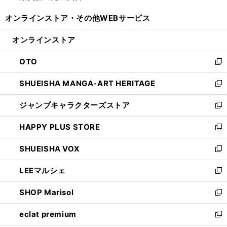
開
ウ
ウ
し
オンラインストア・
その他WEBサービス
く
で
ィ
い
開
ン
ウ
オンラインストア
く
ド
ィ
ウ
ン
OTO
で
ド
新
開
ウ
し
SHUEISHA MANGA-ART HERITAGE
く
で
い
新
開
ウ
し
ジャンプキャラクターズストア
く
ィ
い
新
ン
ウ
し
HAPPY PLUS STORE
ド
ィ
い
新
ウ
ン
ウ
し
SHUEISHA VOX
で
ド
ィ
い
新
開
ウ
ン
ウ
し
LEEマルシェ
く
で
ド
ィ
い
新
開
ウ
ン
ウ
し
SHOP Marisol
く
で
ド
ィ
い
新
開
ウ
ン
ウ
し
eclat premium
く
で
ド
ィ
い
新
開
ウ
ン
ウ
し