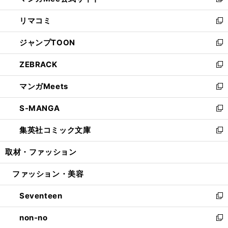
い
新
ウ
ン
ウ
し
リマコミ
で
ド
ィ
い
新
開
ウ
ン
ウ
し
ジャンプTOON
く
で
ド
ィ
い
新
開
ウ
ン
ウ
し
ZEBRACK
く
で
ド
ィ
い
新
開
ウ
ン
ウ
し
マンガMeets
く
で
ド
ィ
い
新
開
ウ
ン
ウ
し
S-MANGA
く
で
ド
ィ
い
新
開
ウ
ン
ウ
し
集英社コミック文庫
く
で
ド
ィ
い
新
開
ウ
ン
ウ
し
取材・ファッション
く
で
ド
ィ
い
開
ウ
ン
ウ
ファッション・美容
く
で
ド
ィ
開
ウ
ン
Seventeen
く
で
ド
新
開
ウ
し
non-no
く
で
い
新