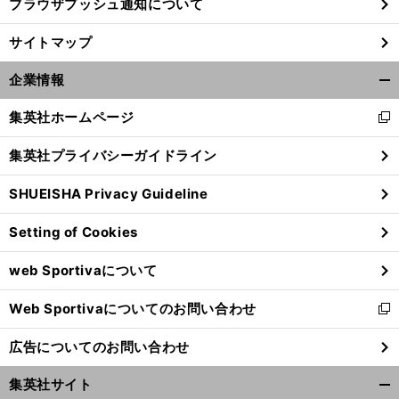
ブラウザプッシュ通知について
前
サイトマップ
へ
企業情報
開
く/
集英社ホームページ
新
閉
し
じ
集英社プライバシーガイドライン
い
る
ウ
SHUEISHA Privacy Guideline
ィ
ン
Setting of Cookies
ド
ウ
web Sportivaについて
で
開
Web Sportivaについてのお問い合わせ
く
新
し
広告についてのお問い合わせ
い
ウ
集英社サイト
ィ
開