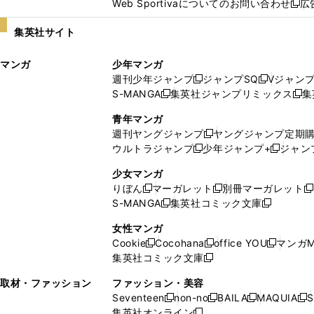
Web Sportivaについてのお問い合わせ
広
し
新
い
し
集英社サイト
ウ
い
ィ
ウ
マンガ
少年マンガ
ン
ィ
週刊少年ジャンプ
ジャンプSQ
Vジャン
ド
ン
新
新
S-MANGA
集英社ジャンプリミックス
集
ウ
ド
新
し
し
新
で
ウ
し
い
い
し
青年マンガ
開
で
い
ウ
ウ
い
週刊ヤングジャンプ
ヤングジャンプ定期
新
く
開
ウ
ィ
ィ
ウ
ウルトラジャンプ
少年ジャンプ+
ジャン
新
し
新
く
ィ
ン
ン
ィ
し
い
し
ン
ド
ド
ン
少女マンガ
い
ウ
い
ド
ウ
ウ
ド
りぼん
マーガレット
別冊マーガレット
新
新
新
ウ
ィ
ウ
ウ
で
で
ウ
S-MANGA
集英社コミック文庫
し
新
し
新
ィ
ン
ィ
で
開
開
で
い
し
い
し
ン
ド
ン
女性マンガ
開
く
く
開
ウ
い
ウ
い
ド
ウ
ド
Cookie
Cocohana
office YOU
マンガM
く
く
新
新
新
ィ
ウ
ィ
ウ
ウ
で
ウ
集英社コミック文庫
し
新
し
し
ン
ィ
ン
ィ
で
開
で
い
し
い
い
ド
ン
ド
ン
取材・ファッション
ファッション・美容
開
く
開
ウ
い
ウ
ウ
ウ
ド
ウ
ド
Seventeen
non-no
BAILA
MAQUIA
S
く
く
新
新
新
新
ィ
ウ
ィ
ィ
で
ウ
で
ウ
集英社オンライン