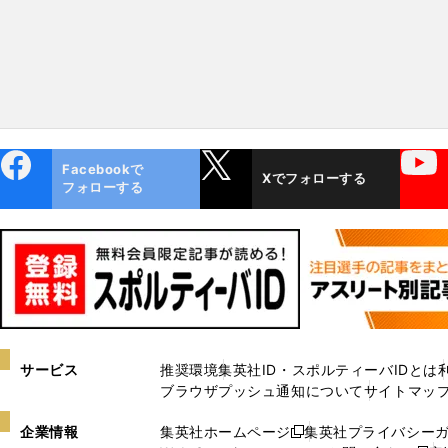
ebo
X
YouTube
Facebookで
Xでフォローする
ok
フォローする
サービス
推奨環境
集英社ID・スポルティーバIDとは
ブラウザプッシュ通知について
サイトマッ
企業情報
集英社ホームページ
集英社プライバシー
新