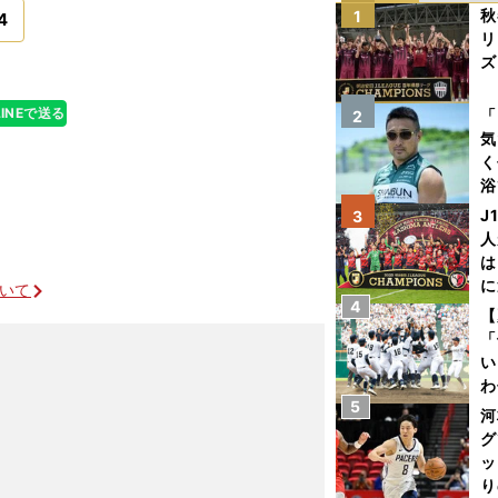
秋
1
4
リ
ズ
を
LINEで送る
「
2
気
く
浴
太
J
3
ァ
人
は
に
ついて
4
と
【
「
い
わ
5
だ
河
グ
ッ
り