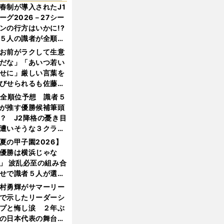
春制が導入されたJ1
ーグ2026－27シー
ンの行方はいかに!?
５人の識者が全順位
大胆予想
お前がラクして生意
だな」「あいつ若い
せに」厳しい言葉を
びせられるも佐藤慎
郎が貫いた誇りとフ
1全順位予想 識者５
ンへの思い
が推す優勝候補筆頭
？ J2降格の憂き目
遭いそうな３クラブ
は？
夏の甲子園2026】
優勝は横浜じゃな
」 波乱必至の組み合
せで識者５人が選ん
優勝校はここだ！
村勇輝がサマーリー
で示したリーダーシ
プと悔し涙 ２年ぶ
の日本代表の舞台を