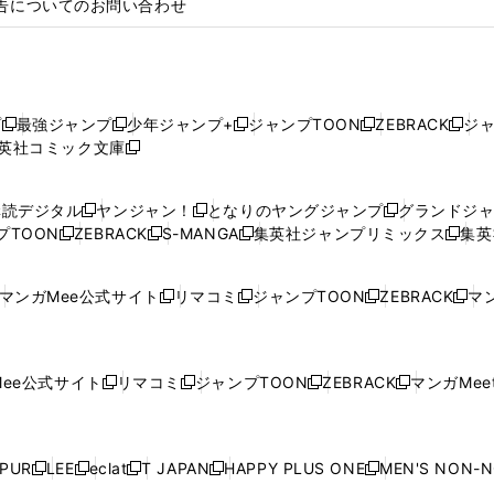
告についてのお問い合わせ
プ
最強ジャンプ
少年ジャンプ+
ジャンプTOON
ZEBRACK
ジ
新
新
新
新
新
英社コミック文庫
し
新
し
し
し
し
い
い
し
い
い
い
ウ
ウ
い
ウ
ウ
ウ
購読デジタル
ヤンジャン！
となりのヤングジャンプ
グランドジ
新
新
新
ィ
ィ
ウ
ィ
ィ
ィ
プTOON
ZEBRACK
S-MANGA
集英社ジャンプリミックス
集英
新
し
新
し
新
し
新
ン
ン
ィ
ン
ン
ン
し
い
し
い
し
い
し
ド
ド
ン
ド
ド
ド
い
ウ
い
ウ
い
ウ
い
ウ
ウ
ド
ウ
ウ
ウ
マンガMee公式サイト
リマコミ
ジャンプTOON
ZEBRACK
マン
新
新
新
新
ウ
ィ
ウ
ィ
ウ
ィ
ウ
で
で
ウ
で
で
で
し
し
し
し
し
ィ
ン
ィ
ン
ィ
ン
ィ
開
開
で
開
開
開
い
い
い
い
い
ン
ド
ン
ド
ン
ド
ン
く
く
開
く
く
く
ウ
ウ
ウ
ウ
ウ
ド
ウ
ド
ウ
ド
ウ
ド
ee公式サイト
リマコミ
ジャンプTOON
ZEBRACK
マンガMeet
く
新
新
新
新
ィ
ィ
ィ
ィ
ィ
ウ
で
ウ
で
ウ
で
ウ
し
し
し
し
ン
ン
ン
ン
ン
で
開
で
開
で
開
で
い
い
い
い
ド
ド
ド
ド
ド
開
く
開
く
開
く
開
ウ
ウ
ウ
ウ
ウ
ウ
ウ
ウ
ウ
PUR
LEE
eclat
T JAPAN
HAPPY PLUS ONE
MEN'S NON-
く
く
く
く
新
新
新
新
新
ィ
ィ
ィ
ィ
で
で
で
で
で