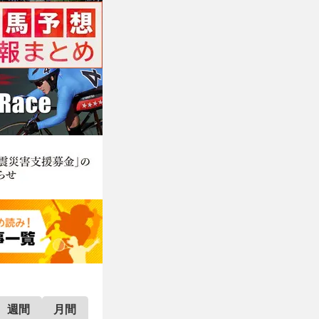
週間
月間