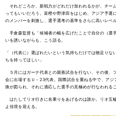
それどころか、新戦力がどれだけ加われるかが、チーム
ってもいいだろう。富樫や野津田をはじめ、アジア予選
のメンバーを刺激し、選手選考の基準をさらに高いレベ
手倉森監督も「候補者の幅を広げたことで自分の（選手
いを誘いながらも、こう語る。
「（代表に）選ばれたいという気持ちだけでは物足りな
ちを持ってほしい」
５月にはガーナ代表との親善試合を行ない、その後、フ
会に出場するＵ－23代表。国際試合を重ねる中で、アジ
換が図られ、それに適応した選手の見極めが行なわれる
はたしてリオ行きに名乗りをあげるのは誰か。リオ五輪
よ佳境を迎える。