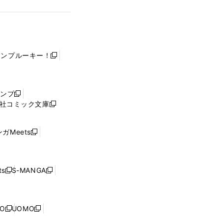
ャンプルーキー！
新
し
い
ウ
ャンプ
新
ィ
社コミック文庫
し
新
ン
い
し
ド
ウ
い
ウ
ガMeets
新
ィ
ウ
で
し
ン
ィ
開
い
ド
ン
く
ウ
ウ
ド
s
S-MANGA
新
新
ィ
で
ウ
し
し
ン
開
で
い
い
ド
く
開
ウ
ウ
ウ
NO
UOMO
く
新
新
ィ
ィ
で