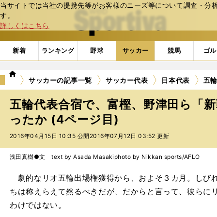
当サイトでは当社の提携先等がお客様のニーズ等について調査・分析し
web Sportiva (webスポルティーバ)
す。
詳しくはこちら
新着
ランキング
野球
サッカー
競馬
ゴル
we
サッカーの記事一覧
サッカー代表
日本代表
五
b
ス
五輪代表合宿で、富樫、野津田ら「
ポ
ル
ったか (4ページ目)
テ
2016年04月15日 10:35 公開
2016年07月12日 03:52 更新
ィ
ー
バ
浅田真樹●文 text by Asada Masaki
photo by Nikkan sports/AFLO
劇的なリオ五輪出場権獲得から、およそ３カ月。しびれ
ちは称えらえて然るべきだが、だからと言って、彼らに
わけではない。