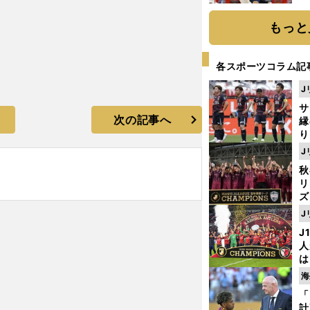
糧
は
もっと
各スポーツコラム記
J
サ
次の記事へ
縁
り
開
J
見
秋
リ
ズ
J
を
J
人
は
に
海
と
「
計