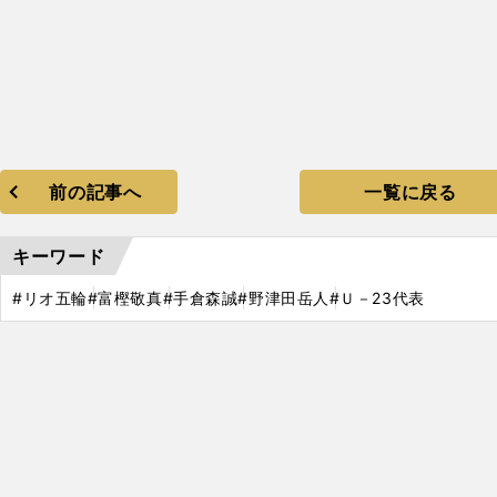
前の記事へ
一覧に戻る
キーワード
#リオ五輪
#富樫敬真
#手倉森誠
#野津田岳人
#Ｕ－23代表