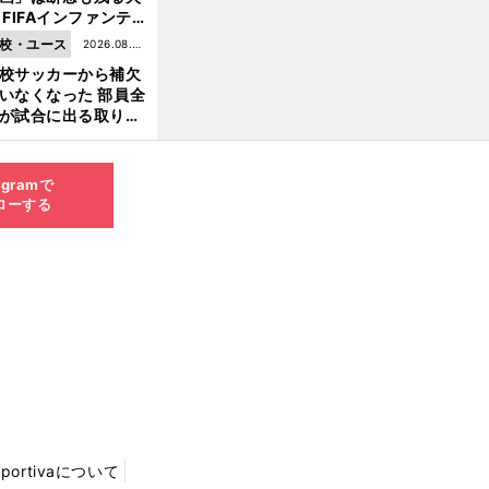
 FIFAインファンテ
ーノ会長体制に何が
校・ユース
2026.08.05
きているのか
校サッカーから補欠
更新
いなくなった 部員全
が試合に出る取り組
が進んでいる
agramで
ローする
Sportivaについて