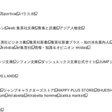
し
し
し
し
し
ン
ン
ン
ン
開
開
開
開
開
い
い
い
い
い
ド
ド
ド
ド
く
く
く
く
く
ウ
ウ
ウ
ウ
ウ
ウ
ウ
ウ
ウ
Sportiva
パラスポ
新
新
ィ
ィ
ィ
ィ
ィ
で
で
で
で
し
し
し
ン
ン
ン
ン
ン
開
開
開
開
い
い
い
ド
ド
ド
ド
ド
ョン
web 集英社文庫
青春と読書
アジア人物史
く
く
く
く
新
新
新
新
ウ
ウ
ウ
ウ
ウ
ウ
ウ
ウ
し
し
し
し
ィ
ィ
ィ
で
で
で
で
で
い
い
い
い
ン
ン
ン
集英社ビジネス書
集英社新書
集英社新書プラス - 知の水先案内人
開
開
開
開
開
新
新
新
ウ
ウ
ウ
ウ
ド
ド
ド
kotoba
e!集英社
情報・知識＆オピニオン imidas
く
く
く
く
く
新
し
新
し
新
ィ
ィ
ィ
ィ
ウ
ウ
ウ
し
し
い
し
い
し
ン
ン
ン
ン
で
で
で
い
い
ウ
い
ウ
い
ド
ド
ド
ド
ンジ文庫
シフォン文庫
ダッシュエックス文庫公式サイト
JUMP 
開
開
開
新
新
新
ウ
ウ
ィ
ウ
ィ
ウ
ウ
ウ
ウ
ウ
く
く
く
し
し
し
ィ
ィ
ン
ィ
ン
ィ
で
で
で
で
い
い
い
ン
ン
ド
ン
ド
ン
S.LAND
開
開
開
開
新
ウ
ウ
ウ
ド
ド
ウ
ド
ウ
ド
く
く
く
く
し
ィ
ィ
ィ
ウ
ウ
で
ウ
で
ウ
い
ン
ン
ン
ジャンプキャラクターズストア
HAPPY PLUS STORE
SHUEIS
で
で
開
で
開
で
新
新
新
ウ
ド
ド
ド
ium
mirabella
mirabella homme
zakka market
開
開
く
開
く
開
し
新
新
新
し
新
し
ィ
ウ
ウ
ウ
く
く
く
く
い
し
し
い
し
し
い
ン
で
で
で
ウ
い
い
ウ
い
い
ウ
ド
ボ
開
開
開
新