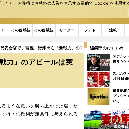
たり、お客様にお勧めの広告を表⽰する⽬的で Cookie を使⽤す
フ
その他球技
その他競技
モーター
フォト
連載
輪代表合宿で、富樫、野津田ら「新戦力」のアピールは実ったか
編集部のおすすめ
スポルテ
新戦力」のアピールは実
集号 Vol
スポルテ
月16日発
最新記事
プッシュ
いて
るような戦いを勝ち上がった選手た
リオ行きの権利が無条件に与えられる