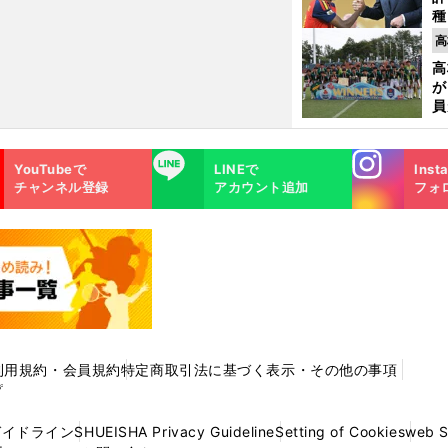
種
ィ
高
起
高
が
員
み
Instagra
LINE
YouTubeで
LINEで
Inst
m
チャンネル登録
アカウント追加
フォ
利用規約・会員規約
特定商取引法に基づく表示・その他の事項
プ
ガイドライン
SHUEISHA Privacy Guideline
Setting of Cookies
web 