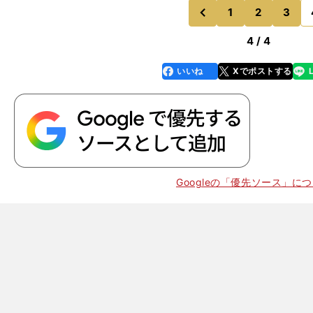
1
2
3
のページへ
前
4 / 4
いいね
Xでポストする
line
faceboo
x
k
Googleの「優先ソース」に