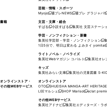
し
新
し
し
し
ン
ィ
ン
ン
開
で
開
で
い
し
い
い
い
ド
ン
ド
ド
芸能・情報・スポーツ
く
開
く
開
ウ
い
ウ
ウ
ウ
ウ
ド
ウ
ウ
Myojo
週プレNEWS
週プレ グラジャパ!
く
く
新
新
新
ィ
ウ
ィ
ィ
ィ
で
ウ
で
で
し
し
ン
ィ
ン
ン
ン
書籍
文芸・文庫・総合
開
で
開
開
い
い
ド
ン
ド
ド
ド
すばる
小説すばる
集英社 文芸ステーシ
く
開
く
く
新
新
ウ
ウ
ウ
ド
ウ
ウ
ウ
く
し
し
ィ
ィ
学芸・ノンフィクション・新書
で
ウ
で
で
で
い
い
ン
ン
集英社学芸部 - 学芸・ノンフィクション
開
で
開
開
開
新
ウ
ウ
ド
ド
1日5分で、明日は変わる よみタイ yomitai
く
開
く
く
く
し
新
ィ
ィ
ウ
ウ
く
い
ン
ン
ライトノベル・ノベライズ
で
で
ウ
ド
ド
集英社Webマガジン コバルト
集英社オレ
開
開
新
ィ
ウ
ウ
く
く
し
ン
キッズ
で
で
い
ド
集英社みらい文庫
集英社の児童図書 S-KID
開
開
新
ウ
ウ
く
く
し
ィ
オンラインストア・
オンラインストア
で
い
ン
その他WEBサービス
OTO
SHUEISHA MANGA-ART HERITAGE
開
新
ウ
ド
LEEマルシェ
SHOP Marisol
eclat prem
く
し
新
新
ィ
ウ
い
し
し
ン
その他WEBサービス
で
ウ
い
い
ド
集英社アドナビ
集英社エディターズ・ラ
開
新