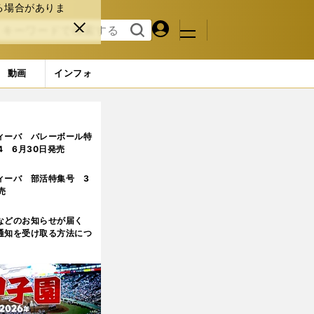
る場合がありま
マイペ
閉じ
検索
メニュ
ー
る
す
ジ
る
動画
インフォ
4ページ目
ィーバ バレーボール特
.4 6月30日発売
ィーバ 部活特集号 3
売
などのお知らせが届く
通知を受け取る方法につ