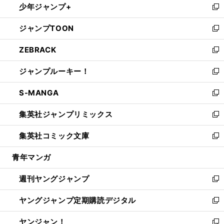
少年ジャンプ+
で
ド
ィ
い
新
開
ウ
ン
ウ
し
ジャンプTOON
く
で
ド
ィ
い
新
開
ウ
ン
ウ
し
ZEBRACK
く
で
ド
ィ
い
新
開
ウ
ン
ウ
し
ジャンプルーキー！
く
で
ド
ィ
い
新
開
ウ
ン
ウ
し
S-MANGA
く
で
ド
ィ
い
新
開
ウ
ン
ウ
し
集英社ジャンプリミックス
く
で
ド
ィ
い
新
開
ウ
ン
ウ
し
集英社コミック文庫
く
で
ド
ィ
い
新
開
ウ
ン
ウ
し
青年マンガ
く
で
ド
ィ
い
開
ウ
ン
ウ
週刊ヤングジャンプ
く
で
ド
ィ
新
開
ウ
ン
し
ヤングジャンプ定期購読デジタル
く
で
ド
い
新
開
ウ
ウ
し
ヤンジャン！
く
で
ィ
い
新