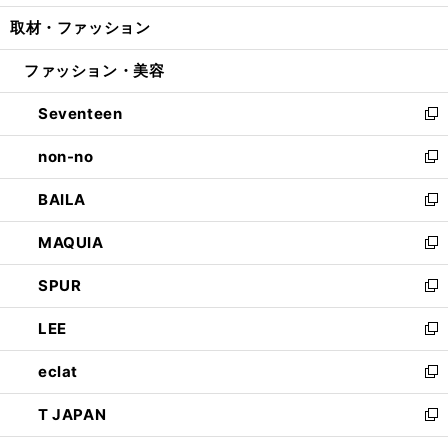
開
ウ
ン
ウ
し
取材・ファッション
く
で
ド
ィ
い
開
ウ
ン
ウ
ファッション・美容
く
で
ド
ィ
開
ウ
ン
Seventeen
く
で
ド
新
開
ウ
し
non-no
く
で
い
新
開
ウ
し
BAILA
く
ィ
い
新
ン
ウ
し
MAQUIA
ド
ィ
い
新
ウ
ン
ウ
し
SPUR
で
ド
ィ
い
新
開
ウ
ン
ウ
し
LEE
く
で
ド
ィ
い
新
開
ウ
ン
ウ
し
eclat
く
で
ド
ィ
い
新
開
ウ
ン
ウ
し
T JAPAN
く
で
ド
ィ
い
新
開
ウ
ン
ウ
し