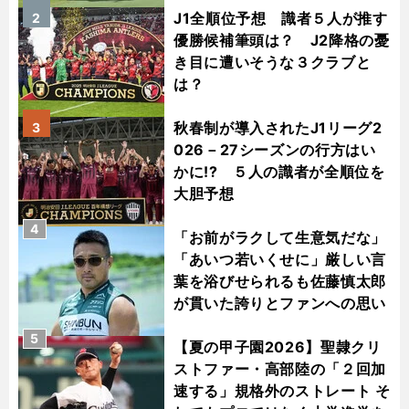
J1全順位予想 識者５人が推す
2
優勝候補筆頭は？ J2降格の憂
き目に遭いそうな３クラブと
は？
秋春制が導入されたJ1リーグ2
3
026－27シーズンの行方はい
かに!? ５人の識者が全順位を
大胆予想
4
「お前がラクして生意気だな」
「あいつ若いくせに」厳しい言
葉を浴びせられるも佐藤慎太郎
が貫いた誇りとファンへの思い
5
【夏の甲子園2026】聖隷クリ
ストファー・高部陸の「２回加
速する」規格外のストレート そ