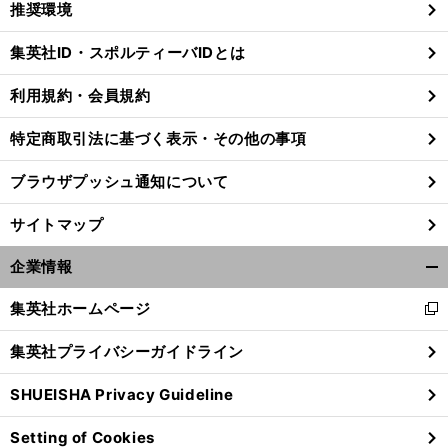
推奨環境
閉
じ
集英社ID・スポルティーバIDとは
る
利用規約・会員規約
特定商取引法に基づく表示・その他の事項
ブラウザプッシュ通知について
サイトマップ
企業情報
開
く/
集英社ホームページ
新
閉
し
じ
集英社プライバシーガイドライン
い
る
ウ
SHUEISHA Privacy Guideline
ィ
ン
Setting of Cookies
ド