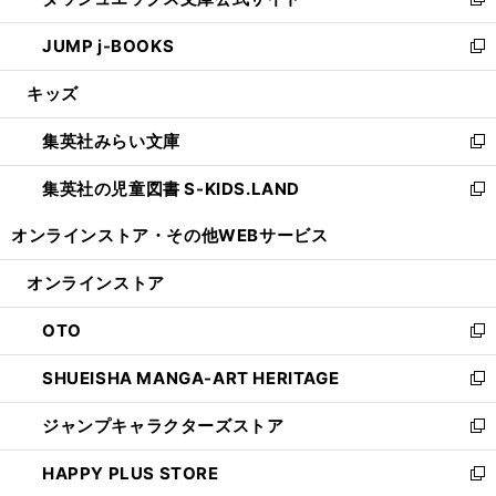
ィ
い
新
ウ
ン
ウ
し
JUMP j-BOOKS
で
ド
ィ
い
新
開
ウ
ン
ウ
し
キッズ
く
で
ド
ィ
い
開
ウ
ン
ウ
集英社みらい文庫
く
で
ド
ィ
新
開
ウ
ン
し
集英社の児童図書 S-KIDS.LAND
く
で
ド
い
新
開
ウ
ウ
し
オンラインストア・
その他WEBサービス
く
で
ィ
い
開
ン
ウ
オンラインストア
く
ド
ィ
ウ
ン
OTO
で
ド
新
開
ウ
し
SHUEISHA MANGA-ART HERITAGE
く
で
い
新
開
ウ
し
ジャンプキャラクターズストア
く
ィ
い
新
ン
ウ
し
HAPPY PLUS STORE
ド
ィ
い
新