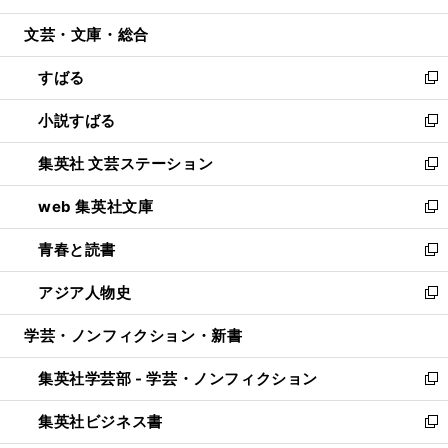
開
ウ
ン
ウ
文芸・文庫・総合
く
で
ド
ィ
開
ウ
ン
すばる
く
で
ド
新
開
ウ
し
小説すばる
く
で
い
新
開
ウ
し
集英社 文芸ステーション
く
ィ
い
新
ン
ウ
し
web 集英社文庫
ド
ィ
い
新
ウ
ン
ウ
し
青春と読書
で
ド
ィ
い
新
開
ウ
ン
ウ
し
アジア人物史
く
で
ド
ィ
い
新
開
ウ
ン
ウ
し
学芸・ノンフィクション・新書
く
で
ド
ィ
い
開
ウ
ン
ウ
集英社学芸部 - 学芸・ノンフィクション
く
で
ド
ィ
新
開
ウ
ン
し
集英社ビジネス書
く
で
ド
い
新
開
ウ
ウ
し