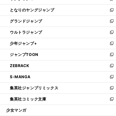
開
ン
ウ
し
となりのヤングジャンプ
く
ド
ィ
い
新
ウ
ン
ウ
し
グランドジャンプ
で
ド
ィ
い
新
開
ウ
ン
ウ
し
ウルトラジャンプ
く
で
ド
ィ
い
新
開
ウ
ン
ウ
し
少年ジャンプ+
く
で
ド
ィ
い
新
開
ウ
ン
ウ
し
ジャンプTOON
く
で
ド
ィ
い
新
開
ウ
ン
ウ
し
ZEBRACK
く
で
ド
ィ
い
新
開
ウ
ン
ウ
し
S-MANGA
く
で
ド
ィ
い
新
開
ウ
ン
ウ
し
集英社ジャンプリミックス
く
で
ド
ィ
い
新
開
ウ
ン
ウ
し
集英社コミック文庫
く
で
ド
ィ
い
新
開
ウ
ン
ウ
し
少女マンガ
く
で
ド
ィ
い
開
ウ