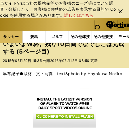
当サイトでは当社の提携先等がお客様のニーズ等について調
査・分析したり、お客様にお勧めの広告を表⽰する⽬的で Co
閉じ
okie を使⽤する場合があります。
詳しくはこちら
る
マイペ
web Sportiva (webスポルティーバ)
検索
メニュ
we
ー
サッカーの記事一覧
サッカー代表
なでしこジャパ
b
ジ
サッカー
競馬
ゴルフ
その他球技
その他競技
モー
ス
いよいよW杯。残り10日間でなでしこは完成
ポ
する (5ページ目)
ル
テ
2015年05月29日 15:35 公開
2016年07月12日 03:50 更新
ィ
ー
早草紀子●取材・文・写真 text&photo by Hayakusa Noriko
バ