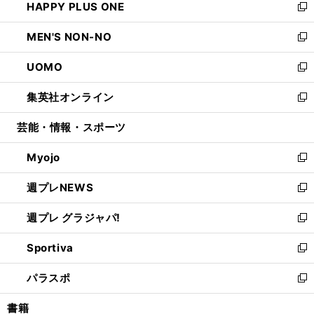
HAPPY PLUS ONE
く
で
ド
ィ
い
新
開
ウ
ン
ウ
し
MEN'S NON-NO
く
で
ド
ィ
い
新
開
ウ
ン
ウ
し
UOMO
く
で
ド
ィ
い
新
開
ウ
ン
ウ
し
集英社オンライン
く
で
ド
ィ
い
新
開
ウ
ン
ウ
し
芸能・情報・スポーツ
く
で
ド
ィ
い
開
ウ
ン
ウ
Myojo
く
で
ド
ィ
新
開
ウ
ン
し
週プレNEWS
く
で
ド
い
新
開
ウ
ウ
し
週プレ グラジャパ!
く
で
ィ
い
新
開
ン
ウ
し
Sportiva
く
ド
ィ
い
新
ウ
ン
ウ
し
パラスポ
で
ド
ィ
い
新
開
ウ
ン
ウ
し
書籍
く
で
ド
ィ
い