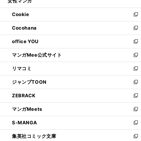
女性マンガ
く
で
ド
ィ
い
開
ウ
ン
ウ
Cookie
く
で
ド
ィ
新
開
ウ
ン
し
Cocohana
く
で
ド
い
新
開
ウ
ウ
し
office YOU
く
で
ィ
い
新
開
ン
ウ
し
マンガMee公式サイト
く
ド
ィ
い
新
ウ
ン
ウ
し
リマコミ
で
ド
ィ
い
新
開
ウ
ン
ウ
し
ジャンプTOON
く
で
ド
ィ
い
新
開
ウ
ン
ウ
し
ZEBRACK
く
で
ド
ィ
い
新
開
ウ
ン
ウ
し
マンガMeets
く
で
ド
ィ
い
新
開
ウ
ン
ウ
し
S-MANGA
く
で
ド
ィ
い
新
開
ウ
ン
ウ
し
集英社コミック文庫
く
で
ド
ィ
い
新