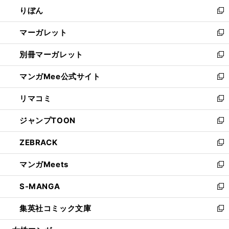
ン
ウ
りぼん
く
で
ド
ィ
新
開
ウ
ン
し
マーガレット
く
で
ド
い
新
開
ウ
ウ
し
別冊マーガレット
く
で
ィ
い
新
開
ン
ウ
し
マンガMee公式サイト
く
ド
ィ
い
新
ウ
ン
ウ
し
リマコミ
で
ド
ィ
い
新
開
ウ
ン
ウ
し
ジャンプTOON
く
で
ド
ィ
い
新
開
ウ
ン
ウ
し
ZEBRACK
く
で
ド
ィ
い
新
開
ウ
ン
ウ
し
マンガMeets
く
で
ド
ィ
い
新
開
ウ
ン
ウ
し
S-MANGA
く
で
ド
ィ
い
新
開
ウ
ン
ウ
し
集英社コミック文庫
く
で
ド
ィ
い
新
開
ウ
ン
ウ
し