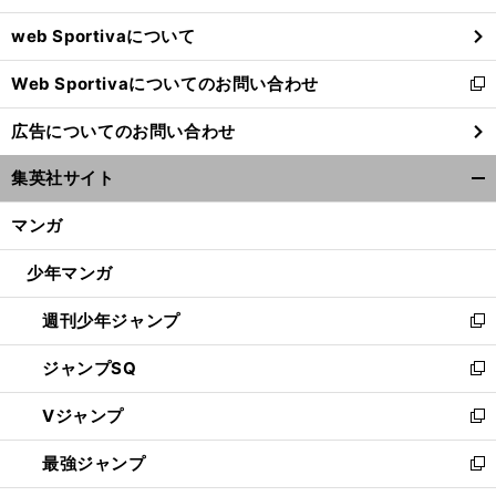
ウ
web Sportivaについて
で
開
Web Sportivaについてのお問い合わせ
く
新
し
広告についてのお問い合わせ
い
日
。
、
ウ
本代表メンバー発表
永井謙佑
今野泰幸はなぜ外れたのか
集英社サイト
ィ
開
ン
く/
マンガ
ド
閉
ウ
じ
少年マンガ
で
る
開
週刊少年ジャンプ
く
新
し
ジャンプSQ
い
新
ウ
し
Vジャンプ
ィ
い
新
ン
ウ
し
最強ジャンプ
ド
ィ
い
新
ウ
ン
ウ
し