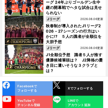
ーグ 24年ぶりゴールデン生中
継の開幕戦でヘタな試合は見せ
られない
Jリーグ
2026.08.06更新
秋春制が導入されたJ1リーグ2
026－27シーズンの行方はい
かに!? ５人の識者が全順位を
大胆予想
Jリーグ
2026.08.06更新
J1全順位予想 識者５人が推す
優勝候補筆頭は？ J2降格の憂
き目に遭いそうな３クラブと
は？
cebo
X
Facebookで
Xでフォローする
ok
フォローする
uTube
LINE
YouTubeで
LINEで
チャンネル登録
アカウント追加