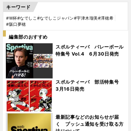
キーワード
#W杯
#なでしこ
#なでしこジャパン
#宇津木瑠美
#澤穂希
#阪口夢穂
編集部のおすすめ
スポルティーバ バレーボール
特集号 Vol.4 6月30日発売
スポルティーバ 部活特集号
3月16日発売
最新記事などのお知らせが届
く プッシュ通知を受け取る方
法について