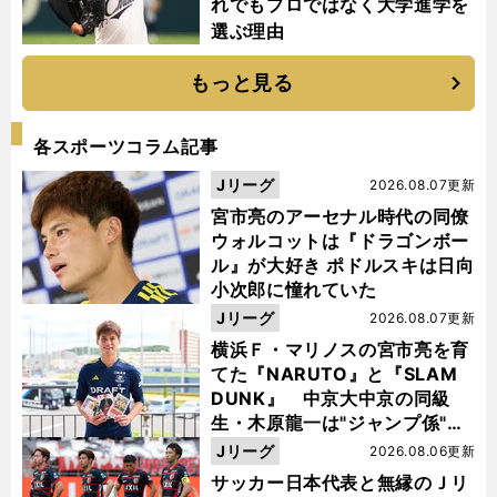
れでもプロではなく大学進学を
選ぶ理由
もっと見る
各スポーツコラム記事
Jリーグ
2026.08.07更新
宮市亮のアーセナル時代の同僚
ウォルコットは『ドラゴンボー
ル』が大好き ポドルスキは日向
小次郎に憧れていた
Jリーグ
2026.08.07更新
横浜Ｆ・マリノスの宮市亮を育
てた『NARUTO』と『SLAM
DUNK』 中京大中京の同級
生・木原龍一は"ジャンプ係"だ
った
Jリーグ
2026.08.06更新
サッカー日本代表と無縁のＪリ