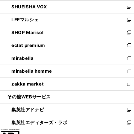
ウ
ン
ウ
し
SHUEISHA VOX
で
ド
ィ
い
新
開
ウ
ン
ウ
し
LEEマルシェ
く
で
ド
ィ
い
新
開
ウ
ン
ウ
し
SHOP Marisol
く
で
ド
ィ
い
新
開
ウ
ン
ウ
し
eclat premium
く
で
ド
ィ
い
新
開
ウ
ン
ウ
し
mirabella
く
で
ド
ィ
い
新
開
ウ
ン
ウ
し
mirabella homme
く
で
ド
ィ
い
新
開
ウ
ン
ウ
し
zakka market
く
で
ド
ィ
い
新
開
ウ
ン
ウ
し
その他WEBサービス
く
で
ド
ィ
い
開
ウ
ン
ウ
集英社アドナビ
く
で
ド
ィ
新
開
ウ
ン
し
集英社エディターズ・ラボ
く
で
ド
い
新
開
ウ
ウ
し