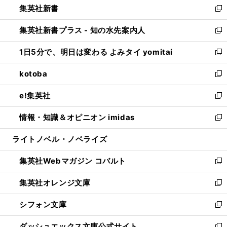
集英社新書
く
で
ィ
い
新
開
ン
ウ
し
集英社新書プラス - 知の水先案内人
く
ド
ィ
い
新
ウ
ン
ウ
し
1日5分で、明日は変わる よみタイ yomitai
で
ド
ィ
い
新
開
ウ
ン
ウ
し
kotoba
く
で
ド
ィ
い
新
開
ウ
ン
ウ
し
e!集英社
く
で
ド
ィ
い
新
開
ウ
ン
ウ
し
情報・知識＆オピニオン imidas
く
で
ド
ィ
い
新
開
ウ
ン
ウ
し
ライトノベル・ノベライズ
く
で
ド
ィ
い
開
ウ
ン
ウ
集英社Webマガジン コバルト
く
で
ド
ィ
新
開
ウ
ン
し
集英社オレンジ文庫
く
で
ド
い
新
開
ウ
ウ
し
シフォン文庫
く
で
ィ
い
新
開
ン
ウ
し
ダッシュエックス文庫公式サイト
く
ド