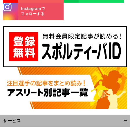
stagra
Instagramで
m
フォローする
サービス
開
く/