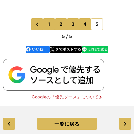
1
2
3
4
5
のページへ
前
5 / 5
いいね
Xでポストする
LINEで送る
line
faceboo
x
k
Googleの「優先ソース」について
一覧に戻る